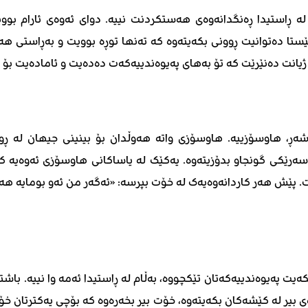
لە ڕاستیدا ڕەنگدانەوەی هەستکردنت نییە. دوای ئەوەی ئارام بوو
 ئێستا دەتوانیت ڕوونی بکەیتەوە کە تەنها توڕە بوویت و بەڕاستی
ژیانت دەنێرێت کە تۆ بەهای پەیوەندییەکەت دەدەیت و ئامادەیت بۆ
 شەڕ، هاوسۆزییە. هاوسۆزی واتە هەوڵدان بۆ بینینی جیهان لە 
ەرێکی گونجاو بدۆزیتەوە. یەکێک لە یاساکانی هاوسۆزی ئەوەیە 
ێت. پێش هەر کاردانەوەیەک لە خۆت بپرسە: «ئەگەر من ئەو بومایە
پەیوەندییەکەتان تێکچووە، بەڵام لە ڕاستیدا ئەمە وا نییە. باشتر
ی بیر لە کێشەکان بکەیتەوە، خۆت بیر بخەرەوە کە بۆچی یەکترتان 