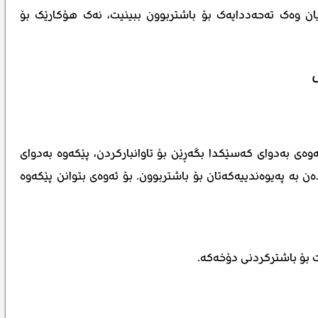
ان وەک تەحەددایەک بۆ باشتربوون ببینیت، نەک هۆکارێک بۆ
وەی بەدوای کەسێکدا بگەڕێن بۆ تاوانبارکردن، پێکەوە بەدوای
بە پەیوەندییەکەتان بۆ باشتربوون. بۆ ئەوەی بتوانن پێکەوە
ت بۆ باشترکردنی دۆخەکە.