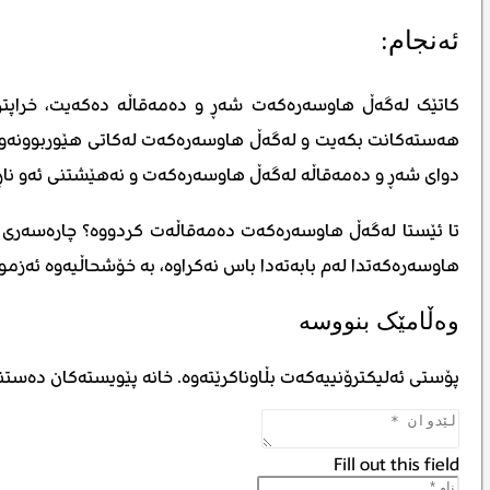
ئەنجام:
کاتێک لەگەڵ هاوسەرەکەت شەڕ و دەمەقاڵە دەکەیت، خراپتر
هەستەکانت بکەیت و لەگەڵ هاوسەرەکەت لەکاتی هێوربوونەوەتدا
دوای شەڕ و دەمەقاڵە لەگەڵ هاوسەرەکەت و نەهێشتنی ئەو ناڕە
تا ئێستا لەگەڵ هاوسەرەکەت دەمەقاڵەت کردووە؟ چارەسەری ئێ
هاوسەرەکەتدا لەم بابەتەدا باس نەکراوە، بە خۆشحاڵیەوە ئەزمو
وەڵامێک بنووسە
پۆستی ئەلیکترۆنییەکەت بڵاوناکرێتەوە.
خانە پێویستەکان دەستن
Fill out this field