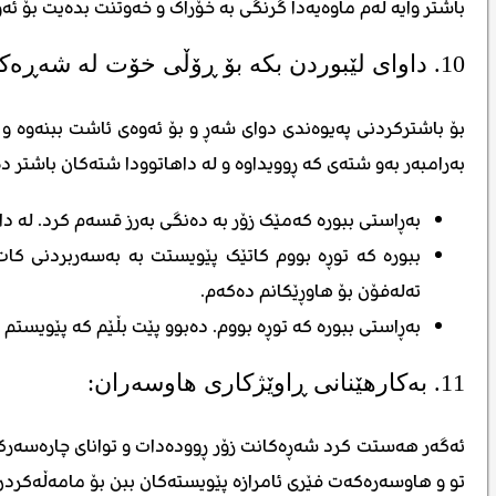
باشتر وایە لەم ماوەیەدا گرنگی بە خۆراک و خەوتنت بدەیت بۆ ئ
10. داوای لێبوردن بکە بۆ ڕۆڵی خۆت لە شەڕەکەدا:
بۆ باشترکردنی پەیوەندی دوای شەڕ و بۆ ئەوەی ئاشت ببنەوە و 
بەرامبەر بەو شتەی کە ڕوویداوە و لە داهاتوودا شتەکان باشتر 
بەڕاستی ببورە کەمێک زۆر بە دەنگی بەرز قسەم کرد. لە د
ببورە کە توڕە بووم کاتێک پێویستت بە بەسەربردنی کات 
تەلەفۆن بۆ هاوڕێکانم دەکەم.
بەڕاستی ببورە کە توڕە بووم. دەبوو پێت بڵێم کە پێویستم ب
11. بەکارهێنانی ڕاوێژکاری هاوسەران:
ئەگەر هەستت کرد شەڕەکانت زۆر ڕوودەدات و توانای چارەسەرکردنت
تو و هاوسەرەکەت فێری ئامرازە پێویستەکان ببن بۆ مامەڵەکردن