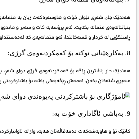
هەندێک جار، شەڕی نێوان خۆت و هاوسەرەکەت زیان بە متمانەی
بنیاتنانەوەی متمانە بکەیت. ئەم پرۆسەیە کات و سەبر و ماندوو
ڕاستگۆیی لە کردار و قسەکانتدا، ئەو متمانەیەی کە لەدەستتداوە،
8. بەکارهێنانی نوکتە بۆ کەمکردنەوەی گرژی:
هەندێک جار باشترین ڕێگە بۆ کەمکردنەوەی گرژی دوای شەڕ، پێ
سەیری شتەکان بکەن. ئەمەش ڕێگەیەکی باشە بۆ باشترکردنی پەی
9. بەباشی ئاگاداری خۆت بە:
کاتێک تۆ و هاوبەشەکەت دەمەقاڵەتان هەیە، واز لە تاوانبارکر