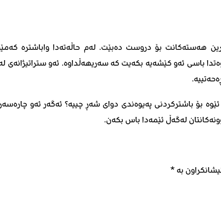
ین هەستەکانت بۆ دروست دەبێت. لەم حاڵەتەدا واباشترە کەمێک
 باسی ئەو کێشەیە بکەیت کە سەریهەڵداوە. ئەو ستراتیژانەی لەم 
حەتییە.
وە بۆ باشترکردنی پەیوەندی دوای شەڕ چییە؟ ئەگەر ئەو چارەسەرە
ونەکانتان لەگەڵ ئێمەدا باس بکەن.
یشانکراون بە
*