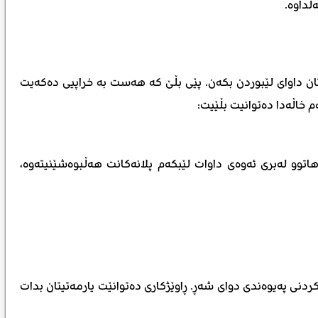
ڵداوە.
تان داوای لێبوردن بکەن. پێی بڵێ کە هەست بە خراپیی دەکەیت
 خاڵەدا دەتوانیت بڵێیت:
اتوو لەبری ئەوەی داوات لێبکەم پلانەکانت هەڵبوەشێنیتەوە،
ردنی پەیوەندی دوای شەڕ. ڕاوێژکاری دەتوانێت یارمەتیتان بدات