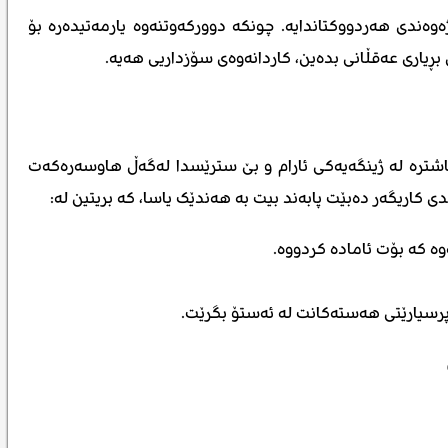
وەندی هەردووکتاندایە. چونکە دوورکەوتنەوە یارمەتیدەرە بۆ
ڕیاری عەقڵانی بدەین، کاردانەوەی سۆزداریی هەیە.
شترە لە ژینگەیەکی ئارام و بێ سترێسدا لەگەڵ هاوسەرەکەت
 کاریگەر دەبێت پابەند بیت بە هەندێک یاسا، کە بریتین لە:
ە کە بۆت ئامادە کردووە.
رسیارێتی هەستەکانت لە ئەستۆ بگرێت.