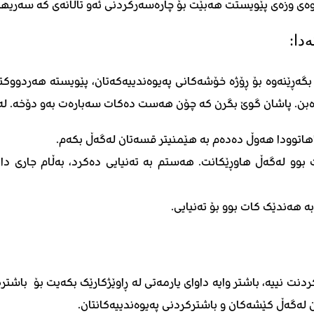
ەوەی وزەی پێویستت هەبێت بۆ چارەسەرکردنی ئەو تاڵانەی کە سەریهە
بگەڕێنەوە بۆ ڕۆژە خۆشەکانی پەیوەندییەکەتان، پێویستە هەردووک
دەبن. پاشان گوێ بگرن کە چۆن هەست دەکات سەبارەت بەو دۆخە. لەم
اهاتوودا هەوڵ دەدەم بە هێمنیتر قسەتان لەگەڵ بکەم.
بوو لەگەڵ هاوڕێکانت. هەستم بە تەنیایی دەکرد، بەڵام جاری داه
ە هەندێک کات بوو بۆ تەنیایی.
 نییە، باشتر وایە داوای یارمەتی لە ڕاوێژکارێک بکەیت بۆ باشترک
 لەگەڵ کێشەکان و باشترکردنی پەیوەندییەکانتان.