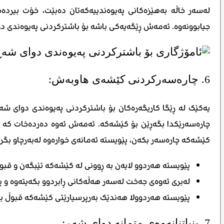
لەسەر خاڵە بەهێزەکانی پەیوەندییەکەتان دەبێت، خۆت بیردە
جیابوونەوە. ئەمەش ڕێگەیەکی باشە بۆ باشترکردنی پەیوەندی دو
6. چارەسەرکردنی کێشەی هاوبەش:
یەکێک لە ڕێگا کاریگەرەکان بۆ باشترکردنی پەیوەندی دوای شەڕ
چارەسەرێکدا بگەڕێن بۆ کێشەکە. ئەمەش ئەوە دەردەخات کە هەر
کێشەکە چارەسەر بکەن، پێویستە ئەمانەی خوارەوە لەبەرچاو بگر
پێویستە هەردوو لایەن بە ڕوونی لە کێشەکە تێبگەن و قبو
لەبری ئەوەی جەخت لەسەر هەڵەکانی ڕابردوو بکەیتەوە و پێ
پێویستە هەردوولا هەندێک بەرپرسیارێتی کێشەکە قبوڵ بکە
7. بنیاتنانەوەی متمانە دوای شەڕ: