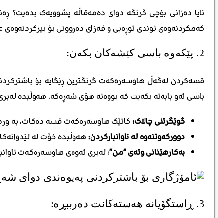
ئایا دەزانی بۆچی گرنگە دوای دەمەقاڵە پشوویەک بدەیت؟ ڕەنگ
کەمکردنەوەی توندی توڕەیی و فەزای دەروونی بۆ بیرکردنەوەی عە
2. پێکەوە باسی کێشەکان بکەن:
قسەکردن لەگەڵ هاوسەرەکەت گرنگترین ڕێگایە بۆ باشترکردنی
باسی ئەو بابەتە بکەیت کە بووەتە هۆی شەڕەکە. هەوڵبدە لەبری ئ
گوێگرتنی چالاک:
کاتێک هاوسەرەکەت قسە دەکات، بە وردی گ
دوورکەوتنەوە لە تاوانبارکردن:
هەوڵبدە خۆت لە لێدوانەکا
بەکارهێنانی وتەی “من”:
لەبری ئەوەی هاوسەرەکەت تاوانب
3. ڕاستگۆیانە هەستەکانت دەرببڕە: