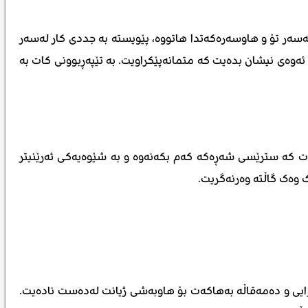
ەر تۆ و هاوسەرەکەتدا هاتووە، پێویستە بە جددی کار لەسەر
ئەوەی نیشان بدەیت کە متمانەپێکراویت. بە تێپەڕبوونی کات بە
دات کە سترێسی شەڕەکە کەم بکەنەوە و بە شێوەیەکی ئەرێنیتر
 وەک گاڵتە وەرنەگریت.
ەزایی و دەمەقاڵە بەهاکەت بۆ هاوبەشی ژیانت لەدەست نادەیت.