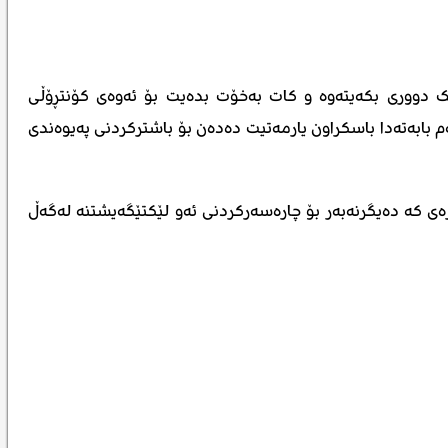
 دووری بکەیتەوە و کات بەخۆت بدەیت بۆ ئەوەی کۆنتڕۆڵی
بابەتەدا باسکراون یارمەتیت دەدەن بۆ باشترکردنی پەیوەندی
ی کە دەیگرنەبەر بۆ چارەسەرکردنی ئەو لێکتێگەیشتنە لەگەڵ