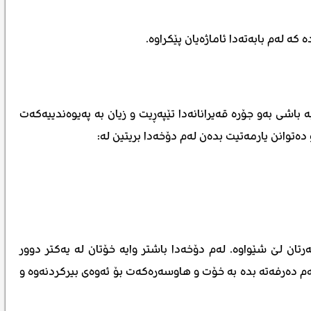
ە لەم بابەتەدا ئاماژەیان پێکراوە.
شی بەو جۆرە قەیرانانەدا تێپەڕیت و زیان بە پەیوەندییەکەت
ەتوانن یارمەتیت بدەن لەم دۆخەدا بریتین لە:
ان لێ شێواوە. لەم دۆخەدا باشتر وایە خۆتان لە یەکتر دوور
ئەم دەرفەتە بدە بە خۆت و هاوسەرەکەت بۆ ئەوەی بیرکردنەوە و