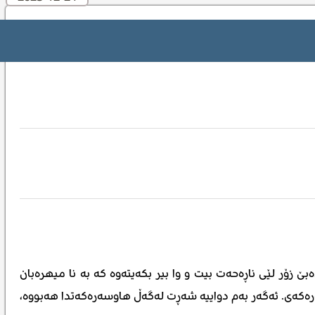
 زۆر لێی ناڕەحەت بیت و وا بیر بکەیتەوە کە بە نا میهرەبان
ەرەکەی. ئەگەر بەم دواییە شەڕت لەگەڵ هاوسەرەکەتدا هەبووە،