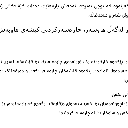
خەیتەوە کە بۆچی بەنرخە. ئەمەش یارمەتیت دەدات کێشەکانی ژی
ای شەڕ و دەمەقاڵە.
، پێکەوە کارکردنە بۆ دۆزینەوەی چارەسەرێک بۆ کێشەکە. لەبری ئە
دوولا ئامادەن پێکەوە کێشەکان چارەسەر بکەن و دەرفەتێک بدەن 
ن:
ڵی بکەن.
داچوونەوەیان بۆ بکەیت، بەدوای ڕێگایەکدا بگەڕێ کە یارمەتیدەر بێ
ن و هاوکار بن لە چارەسەرکردنیدا.