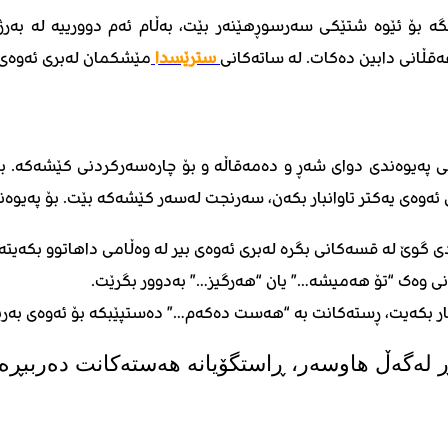
ە بۆ ئێوە شتێکی سەرسوڕهێنەر بێت، بەڵام ئەم دوورییە لە بەرژە
قڵانی دابین دەکات. لە ساتەکانی
سترێسدا
مێشکمان لەبری ئەوەی ب
 پەیوەندی دوای شەڕ و دەمەقاڵە و بۆ چارەسەرکردنی کێشەکە. با
ەوەی یەکتر تاوانبار بکەن، سەرنجت لەسەر کێشەکە بێت. بۆ پەیوەندی
وێ لە قسەکانی بگرە لەبری ئەوەی بیر لە وەڵامی داهاتوو بکەیتەو
نی وەک “تۆ هەمیشە…” یان “هەرگیز…” بەدوور بگرێت.
ار بکەیت، ڕستەکانت بە “هەست دەکەم…” دەستپێبکە بۆ ئەوەی بەرپ