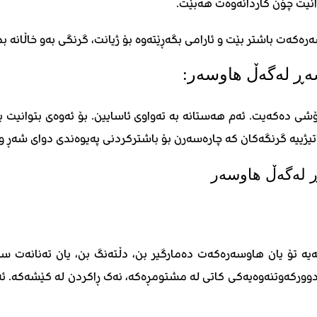
ەزانیت چۆن کاردانەوەت هەبێت.
ەت باشتر بێت و ئارامی بگەڕێتەوە بۆ ژیانت، گرنگی بەو خاڵانە بدە ک
شەڕ لەگەڵ هاوسەر:
ەکەیت. ئەم هەستانە بە تەواوی ئاسایین. بۆ ئەوەی بتوانیت بە با
یژییە گرنگەکان کە چارەسەرن بۆ باشترکردنی پەیوەندی دوای شەڕ و د
ە تۆ یان هاوسەرەکەت دەمارگیر بن، دڵتەنگ بن، یان تەنانەت سەرت
ای دوورکەوتنەوەیەکی کاتی لە مشتومڕەکە، نەک ڕاکردن لە کێشەکە. 