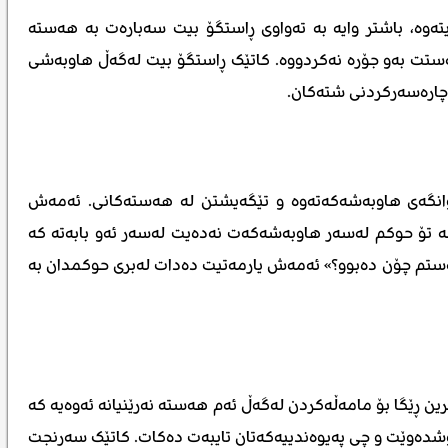
یتەوە، باشتر وایە بە تەواوی ڕاستگۆ بیت سەبارەت بە هەستە
 هەستت بەو جۆرە نەکردووە. کاتێک ڕاستگۆ بیت لەگەڵ هاوبەشی
 چارەسەرکردنی شتەکان.
ڕوانگەی هاوبەشەکەتەوە و تێگەیشتن لە هەستەکانی. ئەمەش
کە تۆ حوکم لەسەر هاوبەشەکەت نەدەیت لەسەر ئەو بابەتە کە
 هەستم چۆن دەبوو؟» ئەمەش یارمەتیت دەدات لەبری حوکمدان بە
ین ڕێگا بۆ مامەڵەکردن لەگەڵ ئەم هەستە نەرێنیانە ئەوەیە کە
خۆشدەوێت و چی پەیوەندییەکەتان تایبەت دەکات. کاتێک سەرنجت