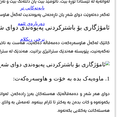
لەوانەیە لە ئێستادا توڕە بیت، نائومێد بیت یان دڵتەنگ بیت و ن
بابەتەکانی تر
ئەگەر دەتەوێت دوای شەڕ یان ناڕەحەتی پەیوەندیت لەگەڵ هاوسەرەک
دەربارەی ئێمە
ئامۆژگاری بۆ باشترکردنی پەیوەندی دوای 
نرخی ڕیکلام
کاتێک لەگەڵ هاوسەرەکەت دەمەقاڵە دەکەیت، هەست بە ناخۆشی د
نەگەیەنیت، پێویستە هەندێک ستراتیژی بزانیت. هەندێک لە سترات
1. ماوەیەک بدە بە خۆت و هاوسەرەکەت:
دوای هەر شەڕ و دەمەقاڵەێک هەستەکان بەرز ڕادەکەن. لەوانەی
بکەونەوە و کات بدەن بە یەکتر تا ئارام ببنەوە. ئەمەش بە وات
هەستەکانت یەکلایی بکەنەوە.