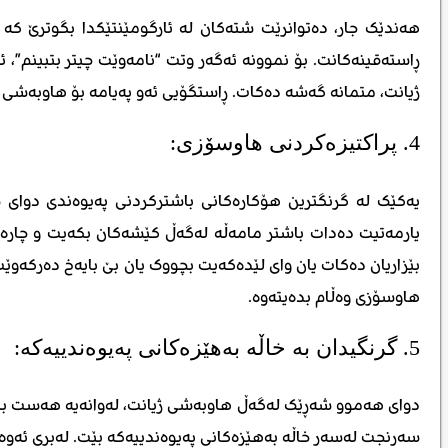
هەندێک جار، دەتوانرێت شتەکان لە ئارگومێنتێکدا بگوترێ کە 
ڕاستەقینەکانت. بۆ نموونە ئەگەر وتت “نامەوێت چیتر بتبینم”،
ژیانت، متمانە گەشە دەکات. ڕاستگۆیی ئەو پەیامە بۆ هاوبەشی 
4. پراکتیزەکردنی هاوسۆزی:
یەکێک لە گرنگترین هۆکارەکانی باشترکردنی پەیوەندی دوای
یارمەتیت دەدات باشتر مامەڵە لەگەڵ کێشەکان بکەیت و چارەس
بێزاریان دەکات یان وای لێدەکەیت بچووک یان بێ بایەخ دەرکەو
هاوسۆزی وەڵام بدەیتەوە.
5. گرنگیدان بە خاڵە بەهێزەکانی پەیوەندییەکە:
دوای هەموو شەڕێک لەگەڵ هاوبەشی ژیانت، لەوانەیە هەست بکەیت 
سەرنجت لەسەر خاڵە بەهێزەکانی پەیوەندییەکە بێت. لەبری ئەوە