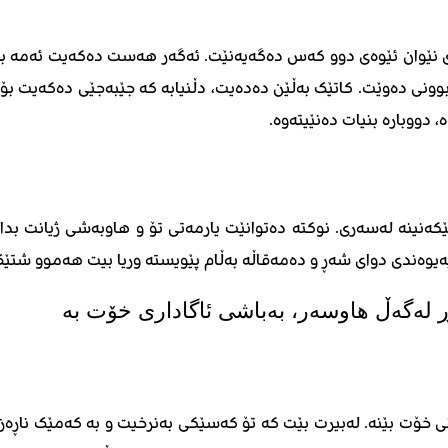
 نێوان ئێوەی دوو کەس دەگەیەنێت. ئەگەر هەست دەکەیت ئەمە بەس
بوونی دەوێت. کاتێک بەڵێن دەدەیت، دڵنیابە کە جێبەجێی دەکەیت بۆ 
 دووبارە بنیات دەنێیتەوە.
کەنینە لەسەری. نوکتە دەتوانێت یارمەتی تۆ و هاوبەشی ژیانت ب
وەندی دوای شەڕ و دەمەقاڵە بەڵام پێویستە وریا بیت هەموو شتێک
دنی خۆت بێنه. لەبیرت بێت کە تۆ کەسێکی بەنرخیت و بە کەمێک ناڕ