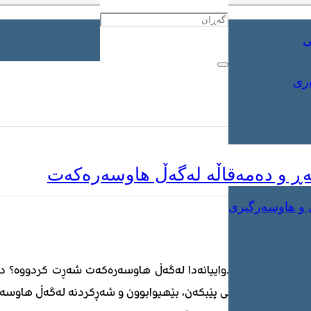
ی
ەری
رەکەت
ەڕ و دەمەقاڵە لەگەڵ هاوسەرەکەت
 و هاوسەرگیری
ن چین؟ ئایا لەم دواییانەدا لەگەڵ هاوسەرەکەت شەڕت کردووە؟ دەبێ
لە ژیانیاندا هەستی پێبکەن، بێهیوابوون و شەڕکردنە لەگەڵ هاوس