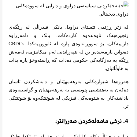
لە ژێر ڕژێمی ئێستای دراودا، بانکی فیدراڵی لە ڕێگەی
زنجیرەیەک ناوەندەوە کاردەکات- بانک و دامەزراوە
داراییەکان- بۆ سووڕانەوەی پارە لە ئابوورییەکدا. CBDCs
دەتوانن یارمەتیدەر بن لە تێپەڕاندنی ئەم میکانیزمە، ئەمەش
ڕێگە بە دەزگایەکی حکومی دەدات کە ڕاستەوخۆ پارە بدات
بە هاوڵاتیان.
هەروەها شێوازەکانی بەرهەمهێنان و دابەشکردن ئاسان
دەکەن بە نەهێشتنی پێویستی بە بەرهەمهێنان و گواستنەوەی
یاداشتەکان بە شێوەیەکی فیزیکی لە شوێنێکەوە بۆ شوێنێکی
تر.
4. نرخی مامەڵەکردن هەرزانتر:
دراوە دیجیتاڵییەکان کارلێکی ڕاستەوخۆ لە تۆڕێکدا چالاک