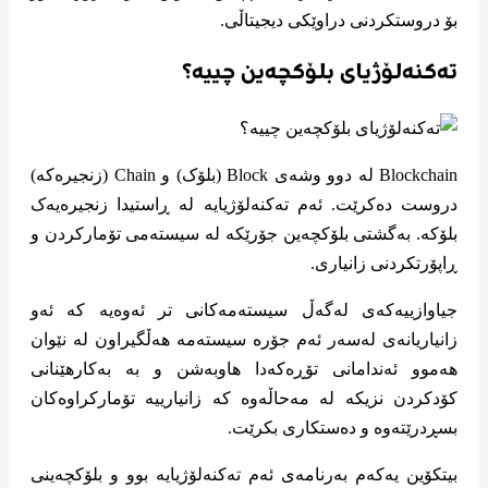
بۆ دروستکردنی دراوێکی دیجیتاڵی.
تەکنەلۆژیای بلۆکچەین چییە؟
Blockchain لە دوو وشەی Block (بلۆک) و Chain (زنجیرەکە)
دروست دەکرێت. ئەم تەکنەلۆژیایە لە ڕاستیدا زنجیرەیەک
بلۆکە. بەگشتی بلۆکچەین جۆرێکە لە سیستەمی تۆمارکردن و
ڕاپۆرتکردنی زانیاری.
جیاوازییەکەی لەگەڵ سیستەمەکانی تر ئەوەیە کە ئەو
زانیاریانەی لەسەر ئەم جۆرە سیستەمە هەڵگیراون لە نێوان
هەموو ئەندامانی تۆڕەکەدا هاوبەشن و بە بەکارهێنانی
کۆدکردن نزیکە لە مەحاڵەوە کە زانیارییە تۆمارکراوەکان
بسڕدرێتەوە و دەستکاری بکرێت.
بیتکۆین یەکەم بەرنامەی ئەم تەکنەلۆژیایە بوو و بلۆکچەینی