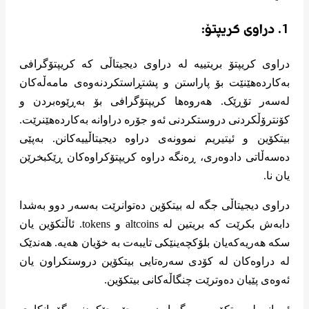
1. دراوی کریپتۆ:
دراوی کریپتۆ بریتییە لە دراوی دیجیتاڵی کە کریپتۆگرافی
بەکاردەهێنێت بۆ پاراستن و پشتڕاستکردنەوەی مامەڵەکان
لەسەر تۆڕێک. هەروەها کریپتۆگرافی بۆ بەڕێوەبردن و
کۆنترۆڵکردنی دروستکردنی ئەو جۆرە دراوانە بەکاردەهێنرێت.
بیتکۆین و ئیتیریم نموونەی دراوە دیجیتاڵییەکانن. بەپێی
دەسەڵاتی دادوەری، ڕەنگە دراوە کریپتۆکراوەکان ڕێکبخرێن
یان نا.
دراوی دیجیتاڵی جگە لە بیتکۆین دەتوانرێت بەسەر دوو بەشدا
دابەش بکرێت کە بریتین لە altcoins و tokens. ئاڵتکۆین یان
سکە هەریەکەیان بلۆکچەینێکی تایبەت بە خۆیان هەیە. هەندێک
لە دراوەکان لە کۆدی سەرەتایی بیتکۆین دروستکراون یان
ئەوەی پێیان دەوترێت چنگاڵەکانی بیتکۆین.