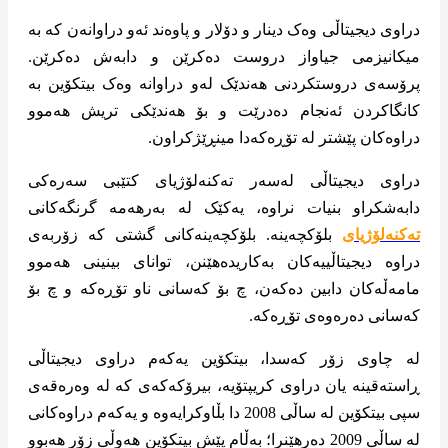
دراوی دیجیتاڵی وەک دینار و دۆلار و پاوەند ئەو دراوانەن کە بە
میکانیزمی جیاواز دروست دەکرێن و دابەش دەکرێن.
پرۆسەی دروستکردنی هەندێک لەو دراوانە وەک بیتکۆین بە
کانگاکردن ئەنجام دەدرێت و بۆ هەندێکی تریش هەموو
دراوەکان پێشتر لە تۆڕەکەدا مینڕێژکراون.
دراوی دیجیتاڵی لەسەر تەکنەلۆژیای کتێبی سەرەکی
دابەشکراو بنیات نراوە، یەکێک لە بەرهەمە گرنگەکانی
تەکنەلۆژیای
بلۆکچەینە. بلۆکچەینەکانی گشتی کە زۆربەی
دراوە دیجیتاڵییەکان بەکاریدەهێنن، توانای بینینی هەموو
مامەڵەکان دابین دەکەن، چ بۆ کەسانی ناو تۆڕەکە و چ بۆ
کەسانی دەرەوەی تۆڕەکە.
لە چاوی زۆر کەسدا، بیتکۆین یەکەم دراوی دیجیتاڵی
ڕاستەقینە یان دراوی کریپتۆیە، بیرۆکەکەی کە لە وەرەقەی
سپی بیتکۆین لە ساڵی 2008 دا بڵاوکرایەوە و یەکەم دراوەکانی
لە ساڵی 2009 دەرهێنرا؛ بەڵام پێش بیتکۆین هەوڵی زۆر هەبوو