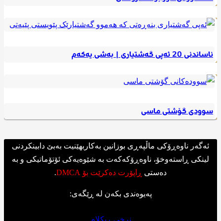
ناساندنی 20 ئەپی گەشتیاری | بەشی یەکەم
سوودی گۆشتی ماسی
ئەگەر ناوەڕۆکی ماڵپەڕی بوزانین بەکاربهێنیت بەبێ دابینکردنی
لینکی ڕاستەوخۆ، ناوەڕۆکەکەت بە شێوەیەکی ئۆتۆماتیکی و بە
دەستی
ڕاپۆرت دەکرێت بۆ DMCA
.
پەیوەندی بکەن لە ڕێگەی:
نرخی ڕیکلام