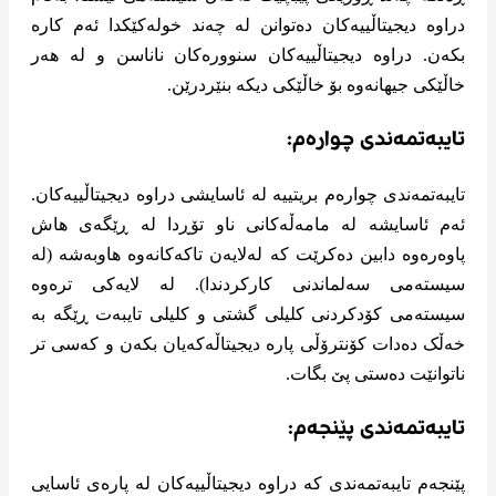
دراوە دیجیتاڵییەکان دەتوانن لە چەند خولەکێکدا ئەم کارە
بکەن. دراوە دیجیتاڵییەکان سنوورەکان ناناسن و لە هەر
خاڵێکی جیهانەوە بۆ خاڵێکی دیکە بنێردرێن.
تایبەتمەندی چوارەم:
تایبەتمەندی چوارەم بریتییە لە ئاسایشی دراوە دیجیتاڵییەکان.
ئەم ئاسایشە لە مامەڵەکانی ناو تۆڕدا لە ڕێگەی هاش
پاوەرەوە دابین دەکرێت کە لەلایەن تاکەکانەوە هاوبەشە (لە
سیستەمی سەلماندنی کارکردندا). لە لایەکی ترەوە
سیستەمی کۆدکردنی کلیلی گشتی و کلیلی تایبەت ڕێگە بە
خەڵک دەدات کۆنترۆڵی پارە دیجیتاڵەکەیان بکەن و کەسی تر
ناتوانێت دەستی پێ بگات.
تایبەتمەندی پێنجەم:
پێنجەم تایبەتمەندی کە دراوە دیجیتاڵییەکان لە پارەی ئاسایی