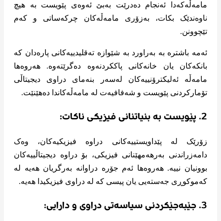
مامەڵەکەدا ئەنجام دەدرێت بەبێ ئەوەی پێویست بە هیچ
ناوەندێک بکات، بەزۆری مامەڵەکان چرکەساتی و کەم
تێچوونن.
ئەمە باشترە بە بەراورد بە شێوازە تەقلیدییەکانی پارەدان کە
بانکەکان یان خانەکانی پاککردنەوە دەگرێتەوە. هەروەها
مامەڵە ئەلیکترۆنییەکان لەسەر بنەمای دراوی دیجیتاڵی
تۆمارکردنی پێویست و شەفافیەت لە مامەڵەکاندا دەهێنێت.
2. پێویست بە بنیاتنانی فیزیکی ناکات:
زۆرێک لە پێداویستییەکانی دراوە فیزیکیەکان، وەک
دامەزراندنی بەرهەمهێنانی فیزیکی، بۆ دراوە دیجیتاڵییەکان
بوونیان نییە. هەروەها ئەم جۆرە دراوانە بەرگریان هەیە لە
کەموکوڕی جەستەیی یان پیسی کە لە دراوی فیزیکیدا هەیە.
3. جێبەجێکردنی سیاسەتی دراوی و دارایی: