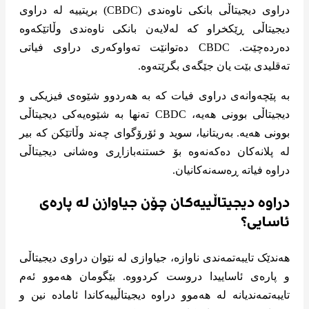
دراوی دیجیتاڵی بانکی ناوەندی (CBDC) بریتییە لە دراوی
دیجیتاڵی ڕێکخراو کە لەلایەن بانکی ناوەندی وڵاتێکەوە
دەردەچێت. CBDC دەتوانێت تەواوکەری دراوی فیاتی
تەقلیدی بێت یان جێگەی بگرێتەوە.
بە پێچەوانەی دراوی فیات کە بە هەردوو شێوەی فیزیکی و
دیجیتاڵی بوونی هەیە، CBDC تەنها بە شێوەیەکی دیجیتاڵی
بوونی هەیە. بەریتانیا، سوید و ئۆرۆگوای چەند وڵاتێکن کە بیر
لە پلانەکان دەکەنەوە بۆ خستنەبازاڕی وەشانی دیجیتاڵی
دراوە فیاتە ڕەسەنەکانیان.
دراوە دیجیتاڵییەکان چۆن جیاوازن لە پارەی
ئاسایی؟
هەندێک تایبەتمەندی ناوازە، جیاوازی لە نێوان دراوی دیجیتاڵی
و پارەی ئاساییدا دروست کردووە. بێگومان هەموو ئەم
تایبەتمەندیانە لە هەموو دراوە دیجیتاڵییەکاندا ئامادە نین و