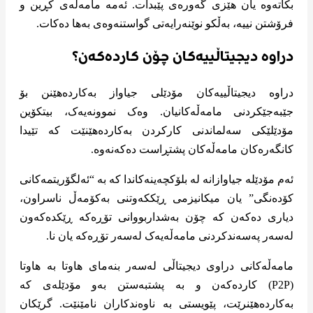
بکاتەوە یان هێزی گەورەی پێبدات. ئەمە مامەڵەی کڕین و
فرۆشتن نییە، بەڵکو نوێنەرایەتی گواستنەوەی بەها دەکات.
دراوە دیجیتاڵییەکان چۆن کاردەکەن؟
دراوە دیجیتاڵییەکان مۆدێلی جیاواز بەکاردەهێنن بۆ
جێبەجێکردنی مامەڵەکانیان. وەک نموونەیەک، بیتکۆین
مۆدێلێکی سەلماندنی کارکردن بەکاردەهێنێت کە تێیدا
کانگەرەکان مامەڵەکان پشتڕاست دەکەنەوە.
ئەم مۆدێلە جیاوازانە لە بلۆکچەینەکاندا کە بە “ئەلگۆریتمەکانی
کۆدەنگی” یان میکانیزمی ڕێککەوتنی بەکۆمەڵ ناسراون،
دیاری دەکەن کە چۆن بەشداربووانی تۆڕەکە ڕێکدەکەون
لەسەر پەسەندکردنی مامەڵەیەک لەسەر تۆڕەکە یان نا.
مامەڵەکانی دراوی دیجیتاڵی لەسەر بنەمای هاوتا بە هاوتا
(P2P) کاردەکەن و بە پشتبەستن بەو مۆدێلەی کە
بەکاردەهێنرێت، پێویستی بە ناوەندکاران نامێنێت. گرێکان