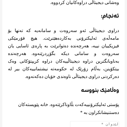
وەشانی دیجیتاڵی دراوەکانیان کردووە.
ئەنجام:
دراوی دیجیتاڵی ئەو سەروەت و سامانەیە کە تەنها بۆ
مامەڵەی ئەلیکترۆنی بەکاردەهێنرێت. هیچ فۆرمێکی
فیزیکییان نییە، هەرچەندە دەتوانرێت بە پارەی ئاسایی یان
سەروەت و سامانی دیکە بگۆڕدرێنەوە. هەرچەندە
بەناوبانگترین دراوە دیجیتاڵییەکان دراوە کریپتۆکانی وەک
بیتکۆینن، بەڵام زۆرێک لە حکومەتە نیشتمانییەکان بیر لە
دەرکردنی دراوی دیجیتاڵی ناوەندی خۆیان دەکەنەوە.
وەڵامێک بنووسە
پۆستی ئەلیکترۆنییەکەت بڵاوناکرێتەوە.
خانە پێویستەکان
دەستنیشانکراون بە
*