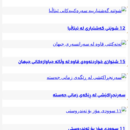
12 شوێنی گەشتیاری لە ئیتاڵیا
15 شێوازی خواردنەوەی قاوە لە وڵاتە جیاوازەکانی جیهان
سەرنجڕاکێشی لە ڕێگەی زمانی جەستە
11 سوودی مۆز بۆ تەندروستی