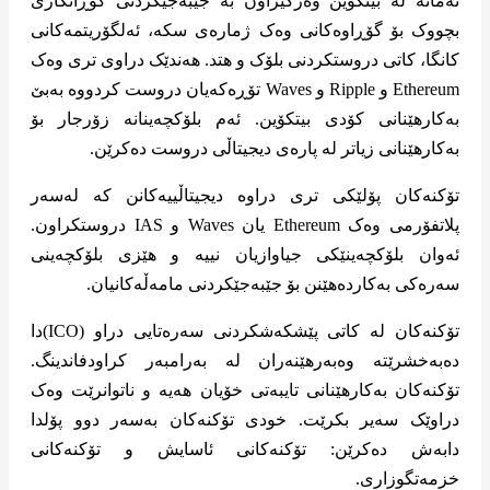
ئەمانە لە بیتکۆین وەرگیراون بە جێبەجێکردنی گۆڕانکاری
بچووک بۆ گۆڕاوەکانی وەک ژمارەی سکە، ئەلگۆریتمەکانی
کانگا، کاتی دروستکردنی بلۆک و هتد. هەندێک دراوی تری وەک
Ethereum و Ripple و Waves تۆڕەکەیان دروست کردووە بەبێ
بەکارهێنانی کۆدی بیتکۆین. ئەم بلۆکچەینانە زۆرجار بۆ
بەکارهێنانی زیاتر لە پارەی دیجیتاڵی دروست دەکرێن.
تۆکنەکان پۆلێکی تری دراوە دیجیتاڵییەکانن کە لەسەر
پلاتفۆرمی وەک Ethereum یان Waves و IAS دروستکراون.
ئەوان بلۆکچەینێکی جیاوازیان نییە و هێزی بلۆکچەینی
سەرەکی بەکاردەهێنن بۆ جێبەجێکردنی مامەڵەکانیان.
تۆکنەکان لە کاتی پێشکەشکردنی سەرەتایی دراو (ICO)دا
دەبەخشرێتە وەبەرهێنەران لە بەرامبەر کراودفاندینگ.
تۆکنەکان بەکارهێنانی تایبەتی خۆیان هەیە و ناتوانرێت وەک
دراوێک سەیر بکرێت. خودی تۆکنەکان بەسەر دوو پۆلدا
دابەش دەکرێن: تۆکنەکانی ئاسایش و تۆکنەکانی
خزمەتگوزاری.