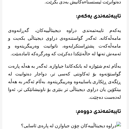
دەتوانرێت ئیستسناءەکانیش بەدی بکرێت.
تایبەتمەندی یەکەم:
یەکەم تایبەتمەندی دراوە دیجیتاڵییەکان، گەڕانەوەی
مامەڵەکانە. ئەگەر گواستنەوەی دراوی دیجیتاڵی بکەیت و
مامەڵەکەت پشتڕاستکرایەوە، ناتوانیت وەریبگریتەوە و
ئەمەش تەنها لە حاڵەتێکدا دەکرێت کە وەرگرەکە ئامادەبێت.
بەڵام ئەم شێوازە لە بانکەکاندا جیاوازە. ئەگەر بە هەڵە پارەت
گواستۆتەوە بۆ ئەکاونتی کەسی تر، دواجار دەتوانیت لە
ڕێگەی ڕێکاری یاساییەوە وەریبگریتەوە. بەڵام ئەگەر بە هەڵە
بیتکۆین یان دراوی دیجیتاڵی تر بنێری بۆ ناونیشانێکی تر، ئەوا
لەدەست دەچێت.
تایبەتمەندی دووەم: