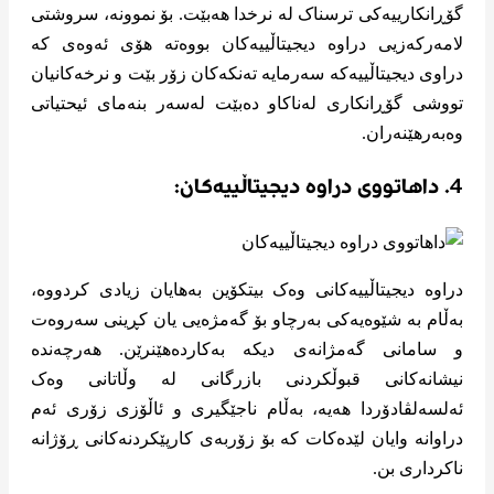
گۆڕانکارییەکی ترسناک لە نرخدا هەبێت. بۆ نموونە، سروشتی
لامەرکەزیی دراوە دیجیتاڵییەکان بووەتە هۆی ئەوەی کە
دراوی دیجیتاڵییەکه سەرمایە تەنکەکان زۆر بێت و نرخەکانیان
تووشی گۆڕانکاری لەناکاو دەبێت لەسەر بنەمای ئیحتیاتی
وەبەرهێنەران.
4. داهاتووی دراوە دیجیتاڵییەکان:
دراوە دیجیتاڵییەکانی وەک بیتکۆین بەهایان زیادی کردووە،
بەڵام بە شێوەیەکی بەرچاو بۆ گەمژەیی یان کڕینی سەروەت
و سامانی گەمژانەی دیکە بەکاردەهێنرێن. هەرچەندە
نیشانەکانی قبوڵکردنی بازرگانی لە وڵاتانی وەک
ئەلسەلڤادۆردا هەیە، بەڵام ناجێگیری و ئاڵۆزی زۆری ئەم
دراوانە وایان لێدەکات کە بۆ زۆربەی کارپێکردنەکانی ڕۆژانە
ناکرداری بن.