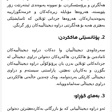
هەڵگرتن و پرۆسێسکردن. بۆ نموونە پەیوەندی ئینتەرنێت زۆر
پێویستە، هەروەها مۆبایلە زیرەکەکان و خزمەتگوزارییە
پەیوەندیدارەکان. هەروەها جزدانی ئۆنلاین کە ئاسایشێکی
بەهێزی هەیە بۆ هەڵگرتنی دراوە دیجیتاڵییەکان زۆر گرنگن.
2. پۆتانسێلی هاککردن:
سەرچاوەی دیجیتاڵییان وا دەکات دراوە دیجیتاڵییەکان
ئامادەبن بۆ هاککردن. هاکەرەکان دەتوانن دراوی دیجیتاڵی لە
جزدانەکانی ئۆنلاین بدزن یان پرۆتۆکۆڵی دراوە دیجیتاڵییەکان
بگۆڕن و بەکاریان نەهێنن. پاراستنی سیستەم و دراوی
دیجیتاڵی کارێکی بەردەوامە، وەک چەندین حاڵەتی هاککردنی
دراوی دیجیتاڵی سەلماندوویانە.
3. بەهای گۆڕاو:
ئەو دراوە دیجیتاڵییانی کە بۆ بازرگانی بەکاردەهێنرێن دەتوانن