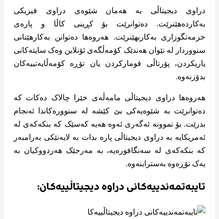
دراوی دیجیتاڵی بە هەمان شێوەی دراوی فیزیکی
بەکاردەهێنرێت. دەتوانرێت بۆ کڕینی کاڵا و پارەی
خزمەتگوزاری بەکاربهێنرێت. هەروەها دەتوانن بەکارهێنانی
سنووردار لە نێوان هەندێک کۆمەڵگەی ئۆنلاین وەک سایتەکانی
یاریکردن، پۆرتاڵی قومارکردن یان تۆڕە کۆمەڵایەتییەکان
بدۆزنەوە.
هەروەها دراوی دیجیتاڵی مامەڵەی خێرا چالاک دەکات کە
دەتوانرێت بە شێوەیەکی بێ کێشە لە سنوورەکاندا ئەنجام
بدرێت. بۆ نموونە ئەگەری ئەوە هەیە کەسێک کە بنکەکەی لە
ئەمریکایە بە دراوی دیجیتاڵی پارە بدات بە لایەنێکی بەرامبەر
کە بنکەکەی لە سەنگافورەیە، بە مەرجێک هەردووکیان بە
یەک تۆڕەوە بەسترابنەوە.
تایبەتمەندییەکانی دراوە دیجیتاڵییەکان: