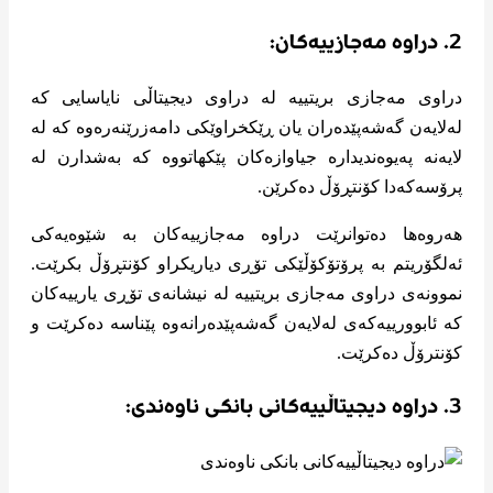
2. دراوە مەجازییەکان:
دراوی مەجازی بریتییە لە دراوی دیجیتاڵی نایاسایی کە
لەلایەن گەشەپێدەران یان ڕێکخراوێکی دامەزرێنەرەوە کە لە
لایەنە پەیوەندیدارە جیاوازەکان پێکهاتووە کە بەشدارن لە
پرۆسەکەدا کۆنتڕۆڵ دەکرێن.
هەروەها دەتوانرێت دراوە مەجازییەکان بە شێوەیەکی
ئەلگۆریتم بە پرۆتۆکۆڵێکی تۆڕی دیاریکراو کۆنتڕۆڵ بکرێت.
نموونەی دراوی مەجازی بریتییە لە نیشانەی تۆڕی یارییەکان
کە ئابوورییەکەی لەلایەن گەشەپێدەرانەوە پێناسە دەکرێت و
کۆنترۆڵ دەکرێت.
3. دراوە دیجیتاڵییەکانی بانکی ناوەندی: