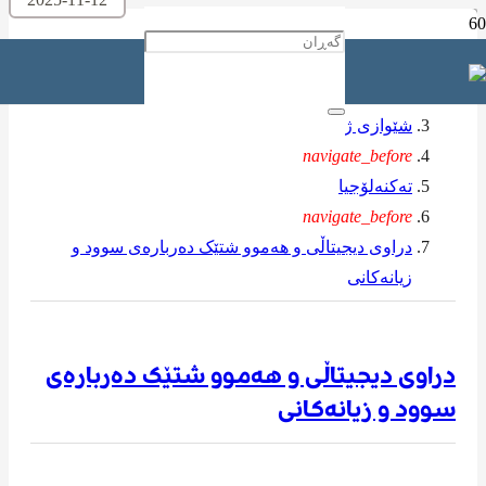
ماڵه‌وه‌
navigate_before
شێوازی ژیان
navigate_before
تەکنەلۆجیا
navigate_before
دراوی دیجیتاڵی و هەموو شتێک دەربارەی سوود و
زیانەکانی
دراوی دیجیتاڵی و هەموو شتێک دەربارەی
سوود و زیانەکانی