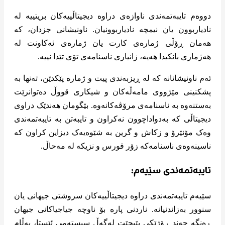
دووەم تایبەتمەندی ناوازەی دراوە دیجیتاڵییەکان بریتییە لە
نادیاربوون یان نیمچە نادیاربوونیان. ناونیشانی جزدان، کە
هەمان ڕۆڵی ژمارەی کارت یان ژمارەی ئەکاونت لە
هەژماری بانکیدا هەیە، زانیاری ناسنامەی تۆی تێدا نییە.
ئەم ناونیشانانە کە لە ڕیزبەندی پیت و ژمارە پێکدێن، تەنها بە
پشکنینی مێژووی مامەڵەکان و شیکاری قووڵ دەتوانرێت
بەستنەوە بە ناسنامەی مرۆڤەکانەوە. بێگومان هەندێک دراوی
دیجیتاڵی کە بەدواداچوون نەکراون و تایبەتن بە تایبەتمەندی
وەک مۆنێرۆ و زکاش و گرین بە شێوەیەک دیزاین کراون کە
ناسینەوەی ناسنامەکە زۆر قورس و نزیکە لە مەحاڵ.
تایبەتمەندی سێیەم:
سێیەم تایبەتمەندی دراوە دیجیتاڵییەکان سروشتی جیهانی یان
سنوور بەزاندنیانە. ناردنی پارە بۆ ناوچە جیاجیاکانی جیهان
ڕەنگە چەند ڕۆژێکی پێبچێت لەگەڵ سیستەمی ئێستا، بەڵام