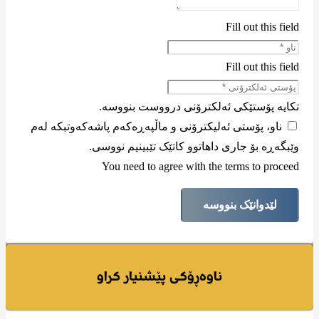
Fill out this field
Fill out this field
تکایە پۆستێکی ئەلکترۆنی درووست بنووسە.
ناو، پۆستی ئەلیکترۆنی و ماڵپەڕەکەم پاشەکەوتبکە لەم
وێبگەڕە بۆ جاری داهاتوو کاتێک تێبینیم نووسی.
You need to agree with the terms to proceed
لێدوانێک بنووسە
ناوەڕۆکی پێشنیار کراو