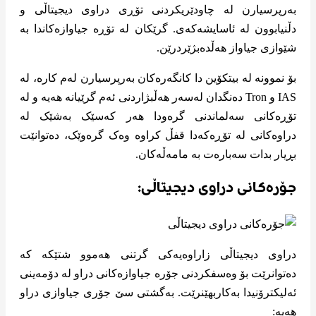
بەرپرسیارن لە چاودێریکردنی تۆڕی دراوی دیجیتاڵی و
دڵنیابوون لە ئاسایشەکەی. گرێکان لە تۆڕە جیاوازەکاندا بە
شێوازی جیاواز هەڵدەبژێردرێن.
بۆ نموونە لە بیتکۆین دا کانگەرەکان بەرپرسیارن لەم کارە، لە
IAS و Tron دەنگدان لەسەر هەڵبژاردنی ئەم گرێیانە هەیە و لە
تۆڕەکانی سەلماندنی گرەودا هەر کەسێک بەشێک لە
دراوەکانی لە تۆڕەکەدا قفڵ کراوە وەک گرەوێک، دەتوانێت
بڕیار بدات سەبارەت بە مامەڵەکان.
جۆرەکانی دراوی دیجیتاڵی:
دراوی دیجیتاڵی زاراوەیەکی گرتنی هەموو شتێکە کە
دەتوانرێت بۆ وەسفکردنی جۆرە جیاوازەکانی دراو لە دۆمەینی
ئەلیکترۆنیدا بەکاربهێنرێت. بەگشتی سێ جۆری جیاوازی دراو
هەیە: