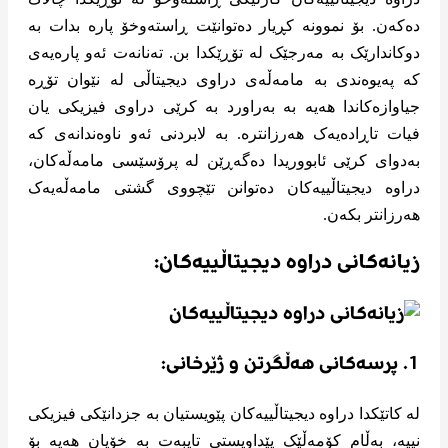
دەکەن. بۆ نموونە کڕیار دەتوانێت ڕاستەوخۆ پارە بدات بە
دوکاندارێک بە مەرجێک لە تۆڕێکدا بن. تەنانەت ئەو پارەیەی
کە پەیوەندی بە مامەڵەی دراوی دیجیتاڵی لە نێوان تۆڕە
جیاوازەکاندا هەیە بە بەراورد بە کرێی دراوی فیزیکی یان
فیات تاڕادەیەک هەرزانترە. بە لابردنی ئەو ناوەندانەی کە
بەدوای کرێی ئابووریدا دەگەڕێن لە پرۆسێسی مامەڵەکان،
دراوە دیجیتاڵییەکان دەتوانن تێچووی گشتی مامەڵەیەک
هەرزانتر بکەن.
زیانەکانی دراوە دیجیتاڵییەکان:
1. پرسەکانی هەڵگرتن و ژێرخانی:
لە کاتێکدا دراوە دیجیتاڵییەکان پێویستیان بە جزدانێکی فیزیکی
نییە، بەڵام کۆمەڵێک پێداویستی تایبەت بە خۆیان هەیە بۆ