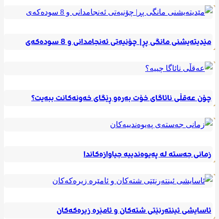
مێدیتەیشنی مانگی پڕ| چۆنیەتی ئەنجامدانی و 8 سودەکەی
چۆن عەقڵی نائاگای خۆت بەرەو ڕێگای خەونەکانت ببەیت؟
زمانی جەستە لە پەیوەندییە جیاوازەکاندا
ئاسایشی ئینتەرنێتی شتەکان و ئامێرە زیرەکەکان