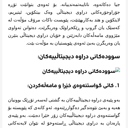
جیا دەکاتەوە، ناتایبەتمەندییانە. بۆ ئەوەی بتوانێت تۆڕە
جۆراوجۆرەکانی دراوی دیجیتاڵی وەک بیتکۆین، ئیتیریم،
لایتکۆین و هتد بەکاربهێنێت، پێویست ناکات مرۆڤ مۆڵەت لە
کەسێک یان گروپ و ڕێکخراوێک وەربگرێت. دەتوانن تەواوی
مێژووی مامەڵەکان دابەزێنن و خۆیان دراوی دیجیتاڵی بنێرن
یان وەربگرن بەبێ ئەوەی پێویستیان بە مۆڵەت بێت.
سوودەکانی دراوە دیجیتاڵییەکان:
1. کاتی گواستنەوەی خێرا و مامەڵەکردن:
بەو پێیەی دراوە دیجیتاڵییەکان بە گشتی لەسەر تۆڕێک بوونیان
هەیە و بەبێ نێوەندگیر دەگوازرێنەوە، ئەو کاتەی کە پێویستە بۆ
گواستنەوەی دراوە دیجیتاڵییەکان زۆر خێرا دەبێت. بەو پێیەی
پارەدان بە دراوی دیجیتاڵی ڕاستەوخۆ لە نێوان لایەنەکانی