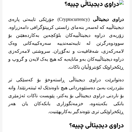
دراوی دیجیتاڵی
(Cryptocurrency) جۆرێکی تایبەتی پارەی
دیجیتاڵییە کە لەسەر بنەمای زانستی کریپتۆگرافی دامەزراوە.
زۆربەی دراوە دیجیتاڵییەکان بلۆکچەین بەکاردەهێنن بۆ
سوودوەرگرتن لە تایبەتمەندییە سەرەکییەکانی وەک
لامەرکەزی، شەفافیەت و نەگۆڕان. سروشتی لامەرکەزی
دراوە دیجیتاڵییەکان بەو مانایەیە کە هیچ یەک لایەن و گروپ و
ڕێکخراوێک کۆنترۆڵیان ناکات.
دەتوانرێت دراوی دیجیتاڵی ڕاستەوخۆ بۆ کەسێکی تر
بنێردرێت بەبێ دەستێوەردانی هیچ ناوەندێک لە ئینتەرنێتدا. واتە
بۆ ناردنی دراوی دیجیتاڵی بۆ یەکتر، پێویست ناکات ئەژمێری
بانکی بکەیتەوە، خزمەتگوزاری بانکەکان یان هەر
ڕێکخراوێکی تری نێوەندگیر بەکاربهێنیت.
دراوی دیجیتاڵی چییە؟