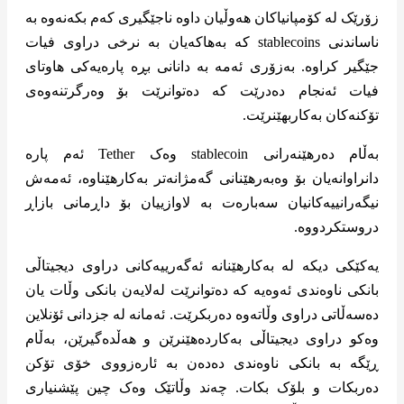
زۆرێک لە کۆمپانیاکان هەوڵیان داوە ناجێگیری کەم بکەنەوە بە
ناساندنی stablecoins کە بەهاکەیان بە نرخی دراوی فیات
جێگیر کراوە. بەزۆری ئەمە بە دانانی بڕە پارەیەکی هاوتای
فیات ئەنجام دەدرێت کە دەتوانرێت بۆ وەرگرتنەوەی
تۆکنەکان بەکاربهێنرێت.
بەڵام دەرهێنەرانی stablecoin وەک Tether ئەم پارە
دانراوانەیان بۆ وەبەرهێنانی گەمژانەتر بەکارهێناوە، ئەمەش
نیگەرانییەکانیان سەبارەت بە لاوازییان بۆ داڕمانی بازاڕ
دروستکردووە.
یەکێکی دیکە لە بەکارهێنانە ئەگەرییەکانی دراوی دیجیتاڵی
بانکی ناوەندی ئەوەیە کە دەتوانرێت لەلایەن بانکی وڵات یان
دەسەڵاتی دراوی وڵاتەوە دەربکرێت. ئەمانە لە جزدانی ئۆنلاین
وەکو دراوی دیجیتاڵی بەکاردەهێنرێن و هەڵدەگیرێن، بەڵام
ڕێگە بە بانکی ناوەندی دەدەن بە ئارەزووی خۆی تۆکن
دەربکات و بلۆک بکات. چەند وڵاتێک وەک چین پێشنیاری