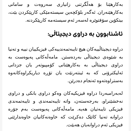
بەکارهێنا بۆ هەڵگرتنی زانیاری سەروەت و سامانی
بەکارهێنەران. ئەگەر بلۆکچەین سیستەمێکی کارپێکردن بێت،
بیتکۆین سۆفتوێرە لەسەر ئەم سیستەمە کارپێکردنە.
ئاشنابوون بە دراوی دیجیتاڵی:
دراوە دیجیتاڵییەکان هیچ تایبەتمەندییەکی فیزیکییان نییە و تەنیا
بە شێوەی دیجیتاڵی بەردەستن. مامەڵەکانی پەیوەست بە
دراوی دیجیتاڵی بە بەکارهێنانی کۆمپیوتەر یان جزدانی
ئەلیکترۆنی کە بە ئینتەرنێت یان تۆڕە دیاریکراوەکانەوە
بەستراوەتەوە ئەنجام دەدرێن.
لەبەرامبەردا دراوە فیزیکیەکان وەکو دراوی بانکی و دراوی
نەخشێنراو، بەرجەستەن، واتە تایبەتمەندی و تایبەتمەندی
فیزیکی تایبەتیان هەیە. مامەڵەکانی پەیوەست بەم جۆرە
دراوانە تەنیا کاتێک دەکرێت کە خاوەنەکانیان خاوەندارێتی
فیزیکی ئەم دراوانەیان هەبێت.