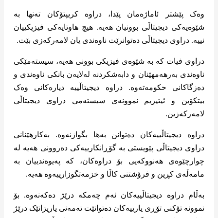
وەک پێشتر ئاماژەمان پێدا، دراوە کریپتۆکان تەنها بە
شێوەیەکی دیجیتاڵی بوونیان هەیە. هیچ هاوتایەکی فیزیکییان
نییە. دراوی دیجیتاڵی دەتوانرێت ناوەندی یان لامەرکەزی بێت.
دراوی فیات کە بە شێوەی فیزیکی بوونی هەیە، سیستەمێکی
ناوەندی بەرهەمهێنان و دابەشکردنە لەلایەن بانکی ناوەندی و
دەزگاکانی حکومەتەوە. دراوە دیجیتاڵییە دیارەکانی وەک
بیتکۆین و ئیتیریم نموونەی سیستەمی دراوی دیجیتاڵی
لامەرکەزین.
دراوە دیجیتاڵییەکان دەتوانن بەها بگوازنەوە. بەکارهێنانی
دراوی دیجیتاڵی پێویستی بە گۆڕانکارییەکی دەروونی هەیە لە
چوارچێوەی هەنووکەیی بۆ دراوەکان، کە پەیوەندییان بە
مامەڵەی کڕین و فرۆشتنی کاڵا و خزمەتگوزارییەوە هەیە.
بەڵام دراوە دیجیتاڵییەکان ئەم چەمکە درێژ دەکەنەوە. بۆ
نموونە تۆکنی تۆڕی یارییەکان دەتوانێت تەمەنی یاریزانێک درێژ