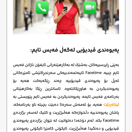
پەیوەندی ڤیدیۆیی لەگەڵ فەیس تایم:
بەپێی ڕاپرسییەکان، بەشێک لە بەکارهێنەرانی ئایفۆن نازانن فەیس
تایم چییە. Facetime تایبەتمەندییەکی سەرنجڕاکێشی ئامێرەکانی
ئەپڵ بۆ پەیوەندی ڤیدیۆییه. چەند ڕێگەیەکت هەیە بۆ
پەیوەندیکردن بە هاوڕێکانتەوە. ئاسانترین ڕێگا بەکارهێنانی
بەرنامەی فەیس تایمە. پەیوەندیکردن بە فەیس تایم پێویستی بە
ئینتەرنێت
هەیە. بۆ ئەمەش سەرەتا دەبێت بچیتە ناو بەرنامەکە،
پاشان پەیوەندییە دڵخوازەکە هەڵبژێریت و کلیک لەسەر بژاردەی
Facetime بکە. لەم دۆخەدا دەتوانیت لە نێوان بژاردەی پەیوەندی
ڤیدیۆیی و دەنگیدا هەڵبژێریت. ئایکۆنی کامێرا ئایکۆنی پەیوەندی