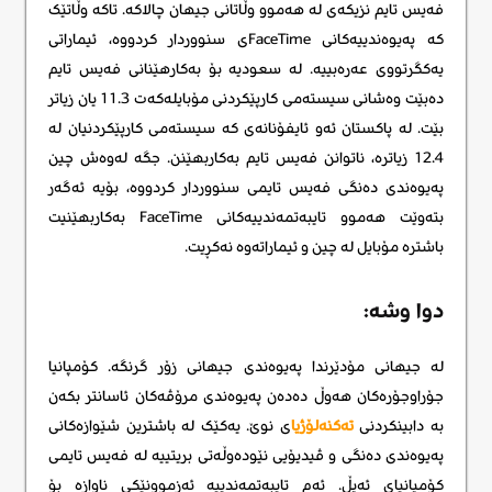
فەیس تایم نزیکەی لە هەموو وڵاتانی جیهان چالاکە. تاکە وڵاتێک
کە پەیوەندییەکانی FaceTimeی سنووردار کردووە، ئیماراتی
یەکگرتووی عەرەبییە. لە سعودیە بۆ بەکارهێنانی فەیس تایم
دەبێت وەشانی سیستەمی کارپێکردنی مۆبایلەکەت 11.3 یان زیاتر
بێت. لە پاکستان ئەو ئایفۆنانەی کە سیستەمی کارپێکردنیان لە
12.4 زیاترە، ناتوانن فەیس تایم بەکاربهێنن. جگە لەوەش چین
پەیوەندی دەنگی فەیس تایمی سنووردار کردووە، بۆیە ئەگەر
بتەوێت هەموو تایبەتمەندییەکانی FaceTime بەکاربهێنیت
باشترە مۆبایل لە چین و ئیماراتەوە نەکڕیت.
دوا وشە:
لە جیهانی مۆدێرندا پەیوەندی جیهانی زۆر گرنگە. کۆمپانیا
جۆراوجۆرەکان هەوڵ دەدەن پەیوەندی مرۆڤەکان ئاسانتر بکەن
بە دابینکردنی
تەکنەلۆژیا
ی نوێ. یەکێک لە باشترین شێوازەکانی
پەیوەندی دەنگی و ڤیدیۆیی نێودەوڵەتی بریتییە لە فەیس تایمی
کۆمپانیای ئەپڵ. ئەم تایبەتمەندییە ئەزموونێکی ناوازە بۆ