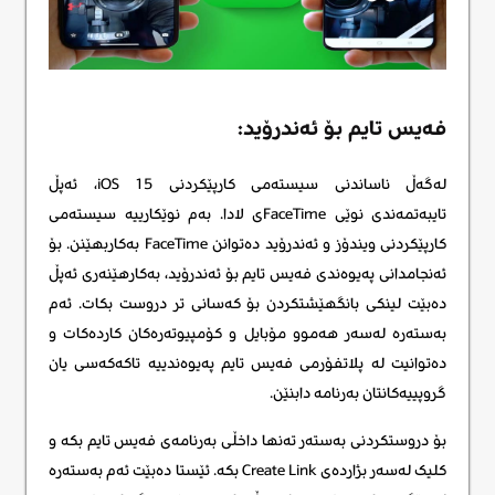
فەیس تایم بۆ ئەندرۆید:
لەگەڵ ناساندنی سیستەمی کارپێکردنی iOS 15، ئەپڵ
تایبەتمەندی نوێی FaceTimeی لادا. بەم نوێکارییە سیستەمی
کارپێکردنی ویندۆز و ئەندرۆید دەتوانن FaceTime بەکاربهێنن. بۆ
ئەنجامدانی پەیوەندی فەیس تایم بۆ ئەندرۆید، بەکارهێنەری ئەپڵ
دەبێت لینکی بانگهێشتکردن بۆ کەسانی تر دروست بکات. ئەم
بەستەرە لەسەر هەموو مۆبایل و کۆمپیوتەرەکان کاردەکات و
دەتوانیت لە پلاتفۆرمی فەیس تایم پەیوەندییە تاکەکەسی یان
گروپییەکانتان بەرنامە دابنێن.
بۆ دروستکردنی بەستەر تەنها داخڵی بەرنامەی فەیس تایم بکە و
کلیک لەسەر بژاردەی Create Link بکە. ئێستا دەبێت ئەم بەستەرە