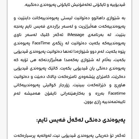
ڤیدیۆییە و ئایکۆنی تەلەفۆنیش ئایکۆنی پەیوەندی دەنگییە.
بە شێوازی داهاتوو دەتوانیت لیستی پەیوەندییەکانت دابنێیت و
پەیوەندییەکەت هەڵبژێریت و لەسەر بژاردەی فەیس تایم پەنجە
بنێیت. لە بەرنامەی iMessage ئەگەر کلیک لەسەر ناوی
پەیوەندییەکە بکەیت دەتوانیت لە ڕێگەی FaceTime پەیوەندی
پێوە بکەیت. لەم دوو شێوازەدا تەنها دەتوانیت پەیوەندی ڤیدیۆیی
بکەیت، بەڵام لە شێوازی یەکەمدا هەڵبژاردنەکە هی تۆیە کە
پەیوەندی دەنگی یان ڤیدیۆیی بکەیت. کاتێک پەیوەندی ڤیدیۆیی
دەکرێت، کامێرای پێشەوەی ئامێرەکەت چالاک دەبێت و دەتوانیت
هاوڕێ و خێزانەکەت ببینیت. زۆرجار کوالیتی پەیوەندییەکانی
Facetime بەرزە و بەکارهێنەرانی ئایفۆن هەمیشە لەم
تایبەتمەندییە ڕازی بوون.
پەیوەندی دەنگی لەگەڵ فەیس تایم:
ئەگەر تۆ خەریکی پەیوەندی ڤیدیۆیی نیت، لەوانەیە پرسیارەکەت