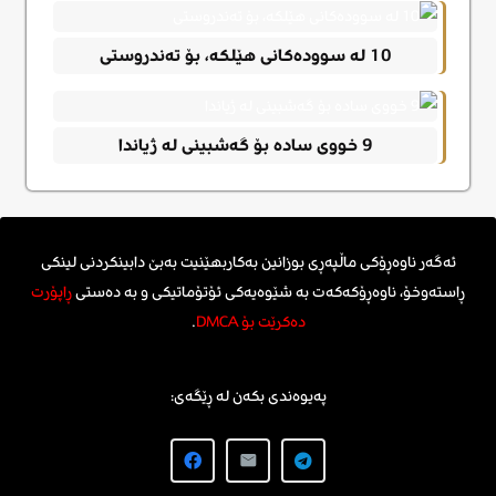
10 له سوودەکانی هێلکە، بۆ تەندروستی
9 خووی سادە بۆ گەشبینی لە ژیاندا
ئەگەر ناوەڕۆکی ماڵپەڕی بوزانین بەکاربهێنیت بەبێ دابینکردنی لینکی
ڕاستەوخۆ، ناوەڕۆکەکەت بە شێوەیەکی ئۆتۆماتیکی و بە دەستی
ڕاپۆرت
دەکرێت بۆ DMCA
.
پەیوەندی بکەن لە ڕێگەی: