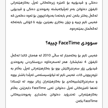
دەنگی و ڤیدیۆییە بۆ ئامێرە زیرەکەکانی ئەپڵ. بەکارهێنەرانی
ئایفۆن دەتوانن بەم ئەپڵیکەیشنە پەیوەندی دەنگی و ڤیدیۆیی
لەگەڵ یەکتر بکەن. لەم بابەتەدا بەدواداچوون بۆ ئەوە دەکەین کە
فەیس تایم چییە و چۆن بەکاری بهێنین، بۆیە تا کۆتایی بابەتەکە
لەگەڵمان بمێنەرەوە.
سوودی FaceTime چییە؟
فەیس تایم بۆ یەکەمجار لە ساڵی 2010 لە هەمان کاتدا لەگەڵ
ئایفۆن 4 نمایشکرا. هەر لەسەرەتاوە دروستکردنی پەیوەندی
ڤیدیۆیی زۆر سەرنجڕاکێش بوو بۆ بەکارهێنەرانی ئەپڵ، بەڵام بە
تێپەڕبوونی کات، فەیس تایم لە ئیکۆسیستەمی ئەپڵدا باشتر بووە
و سەرنجڕاکێشییەکەی بۆ بەکارهێنەران زیاتر بووە. لە ئێستادا
تەنها ئامێرەکانی ئەپڵ دەتوانن ئەپی FaceTime دابەزێنن، بەڵام
بەکارهێنەرانی ئەندرۆید دەتوانن بەشداری پەیوەندییەکانی
FaceTime بکەن.