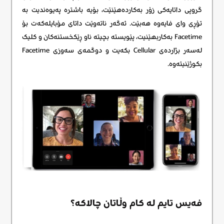
گروپی داتایەکی زۆر بەکاردەهێنێت، بۆیە باشترە پەیوەندیت بە
تۆڕی وای فایەوە هەبێت. ئەگەر ناتەوێت داتای مۆبایلەکەت بۆ
Facetime بەکاربهێنیت، پێویستە بچیتە ناو ڕێکخستنەکان و کلیک
لەسەر بژاردەی Cellular بکەیت و دوگمەی سەوزی Facetime
بکوژێنیتەوە.
فەیس تایم لە کام وڵاتان چالاکە؟