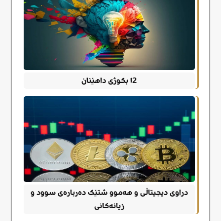
١2 بکوژی داهێنان
دراوی دیجیتاڵی و هەموو شتێک دەربارەی سوود و
زیانەکانی