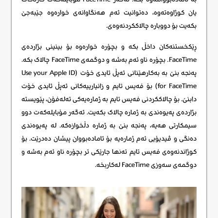
یان کوژاوەتەوە، دەتوانیت ئەم هەنگاوانەی خوارەوە جێبەجێ
بکەیت بۆ دووبارە چالاککردنەوەی.
ڕێکخستنەکان داخڵ بکە و بچۆرە خوارەوە بۆ بینینی بژاردەی
FaceTime. بچۆرە ناو ئەم بەشە و دوگمەی FaceTime چالاک بکە.
پەنجە بنێ بە بەکارهێنانی ئەپڵ ئایدی خۆت (Use your Apple ID
for FaceTime) بۆ فەیس تایم و زانیارییەکانی ئەپڵ ئایدی خۆت
دابنێ. بۆ چالاککردنی فەیس تایم بە ژمارەیەکی تەلەفۆن، پێویستە
بژاردەی پەیوەندی بە ژمارە چالاک بکەیت. ئەگەر مۆبایلەکەت دوو
سیمکارتی هەیە، پەنجە بنێ بە ژمارە دڵخوازەکە. لە پەیوەندی
دەنگی و ڤیدیۆیی ئەم ژمارەیە بۆ ئامادەبووان پیشان دەدرێت. بۆ
کوژاندنەوەی فەیس تایم تەنها جارێکی تر بچۆرە ناو ئەم بەشە و
دوگمەی سەوزی FaceTime لەکاربخە.