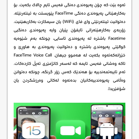
ئەوە بێت کە چۆن پەیوەندی دەنگی فەیس تایم چالاک بکەیت. بۆ
بەکارهێنانی پەیوەندی دەنگی FaceTime پێویستت بە ئینتەرنێتە.
دەتوانیت ئینتەرنێتی وای فای (WiFi) یان سیمکارت بەکاربهێنیت.
زۆربەی بەکارهێنەرانی ئایفۆن پێیان وایە پەیوەندی دەنگیی
Facetime باشترە لە پەیوەندی ئاسایی، چونکە بەم شێوەیە
کوالێتی پەیوەندی باشترە و دەتوانیت پەیوەندی بە هاوڕێ و
خێزانەکەتەوە بکەیت لە هەموو جیهان. FaceTime Voice Call
تاکە وەشانی فەیس تایمە کە لەسەر کاتژمێری ئەپڵ کاردەکات.
ئەم تایبەتمەندییە بۆ هەندێک کەس زۆر گرنگە، چونکە دەتوانن
وەڵامی پەیوەندییەکانیان بدەنەوە لەکاتی وەرزشکردن یان
شۆفێریدا.