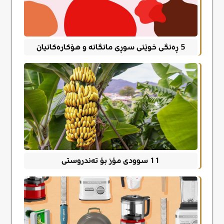
5 ڕەنگی خوێنی سوڕی مانگانە و هۆکارەکانیان
11 سوودی مۆز بۆ تەندروستی