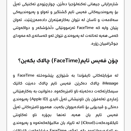
شارەزایانی جیهانی تەکنەلۆجیا دەڵێن، چوارچێوەی تەکنیکی ئەپڵ
بۆ پەیوەندییەکانی فەیس تایم گشتگیر و تەواو و پەیوەندییەکی
سەلامەت و ئاسان لە نێوان بەکارهێنەران دادەمەزرێنێت. ئەوان
پێیان وایە کە FaceTime ئەزموونێکی دڵخۆشکەر و دواکەوتنی
کەمی هەیە تەنانەت لە پەیوەندی نێوان ئەو کەسانەی کە مەودای
جوگرافییان زۆرە.
چۆن فەیس تایم(FaceTime) چالاک بکەین؟
لە مۆبایلەکانی ئایفۆندا بە شێوازی پێشوەختە FaceTime و
iMessage چالاک دەکرێن. فەیس تایم چالاک دەبێت کاتێک
سیمکارتەکەت دەخەیتە ناو ئامێرەکەوە. دەتوانیت بە بەکارهێنانی
ژمارەی تەلەفۆن یان ناونیشانی ئەپڵ ئایدی (Apple ID) پەیوەندی
دەنگی و ڤیدیۆیی بۆ ئامادەبووان بکەیت. هەموو ئامێرەکانی ئەپڵ
فەیس تایم یان هەیە. تەنها بچۆرە ناو ئەکاونتی
ئایکلاودەکەت(iCloud) لە ئایپاد یان ماکبۆکەکەتەوە و پەیوەندی
بە ئامادەبووانتەوە بکە. ئەگەر FaceTime مۆبایلەکەت کارناکات