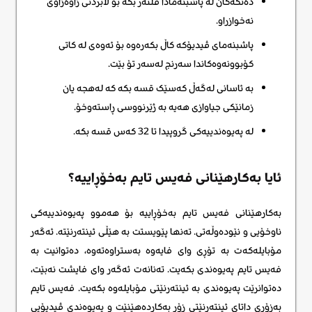
دەنگەکان لە پاشبنەمادا فلتەر بکە بۆ لابردنی ژاوەژاوی
نەخوازراو.
پاشبنەمای ڤیدیۆکە کاڵ بکەرەوە بۆ ئەوەی لە کاتی
کۆبوونەوەکاندا سەرنج لەسەر تۆ بێت.
بە ئاسانی لەگەڵ کەسێک قسە بکە کە لەهجە یان
زمانێکی جیاوازی هەیە بە ژێرنووسی ڕاستەوخۆ.
لە پەیوەندییەکی گروپیدا تا 32 کەس قسە بکە.
ئایا بەکارهێنانی فەیس تایم بەخۆڕاییە؟
بەکارهێنانی فەیس تایم بەخۆڕاییە بۆ هەموو پەیوەندییەکی
ناوخۆیی و نێودەوڵەتی. تەنها پێویستت بە هێڵی ئینتەرنێتە. ئەگەر
مۆبایلەکەت بە تۆڕی وای فایەوە بەستراوەتەوە، دەتوانیت بە
فەیس تایم پەیوەندی بکەیت. تەنانەت ئەگەر وای فایشت نەبێت،
دەتوانرێت پەیوەندی بە ئینتەرنێتی مۆبایلەوە بکەیت. فەیس تایم
بەزۆری داتای ئینتەرنێتی زۆر بەکاردەهێنێت و پەیوەندی ڤیدیۆیی