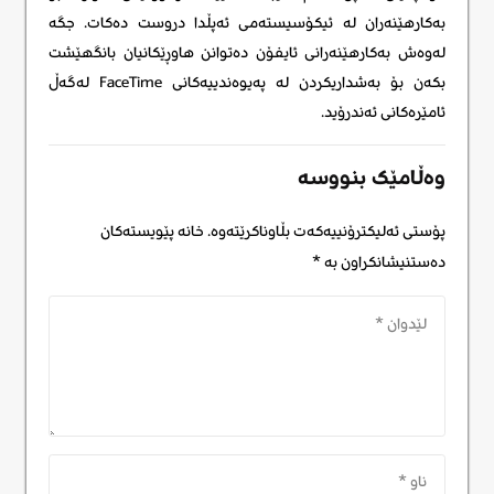
بەکارهێنەران لە ئیکۆسیستەمی ئەپڵدا دروست دەکات. جگە
لەوەش بەکارهێنەرانی ئایفۆن دەتوانن هاوڕێکانیان بانگهێشت
بکەن بۆ بەشداریکردن لە پەیوەندییەکانی FaceTime لەگەڵ
ئامێرەکانی ئەندرۆید.
وەڵامێک بنووسە
پۆستی ئەلیکترۆنییەکەت بڵاوناکرێتەوە.
خانە پێویستەکان
دەستنیشانکراون بە
*