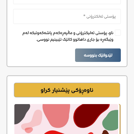
ناو، پۆستی ئەلیکترۆنی و ماڵپەڕەکەم پاشەکەوتبکە لەم
وێبگەڕە بۆ جاری داهاتوو کاتێک تێبینیم نووسی.
لێدوانێک بنووسە
ناوەڕۆکی پێشنیار کراو