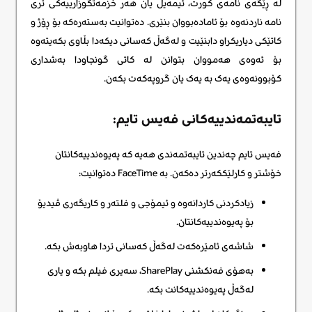
لە ڕێگەی نامەی کورت، ئیمەیڵ یان هەر خزمەتگوزارییەکی تری
نامە ناردنەوە بۆ ئامادەبووان بنێری. دەتوانیت بەستەرەکە بۆ ڕۆژ و
کاتێکی دیاریکراو دابنێیت و لەگەڵ کەسانی دیکەدا بڵاوی بکەیتەوە
بۆ ئەوەی هەمووان بتوانن لە کاتی گونجاودا بەشداری
کۆبوونەوەی یەک بە یەک یان گروپەکەت بکەن.
تایبەتمەندییەکانی فەیس تایم:
فەیس تایم چەندین تایبەتمەندی هەیە کە پەیوەندییەکانتان
خۆشتر و کارلێککەرتر دەکەن. بە FaceTime دەتوانیت:
زیادکردنی کاردانەوە و ئیمۆجی و فلتەر و کاریگەری ڤیدیۆ
بۆ پەیوەندییەکانتان.
شاشەی ئامێرەکەت لەگەڵ کەسانی تردا هاوبەش بکە.
بەهۆی فەنکشنی SharePlay، سەیری فیلم بکە و یاری
لەگەڵ پەیوەندییەکانت بکە.