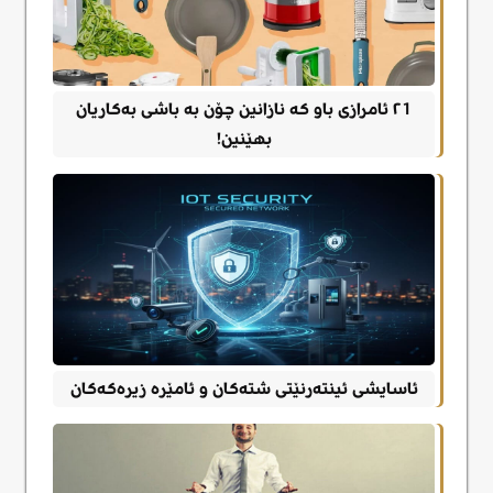
٢1 ئامرازی باو کە نازانین چۆن بە باشی بەکاریان
بهێنین!
ئاسایشی ئینتەرنێتی شتەکان و ئامێرە زیرەکەکان