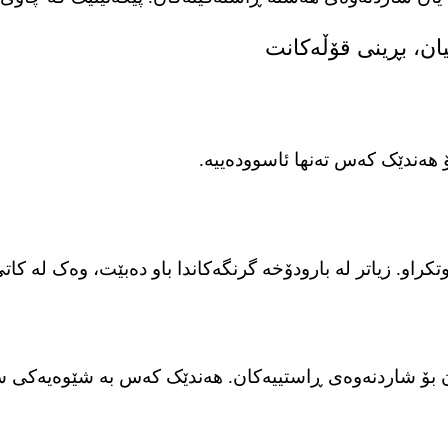
ۆ هەندێک کەس تەنها ئاسوودەییە.
او. زیاتر لە بارودۆخە گرنگەکاندا باو دەبێت، وەک لە کات
ڵدان بۆ شاردنەوەی ڕاستییەکان. هەندێک کەس بە شێوەیەکی 