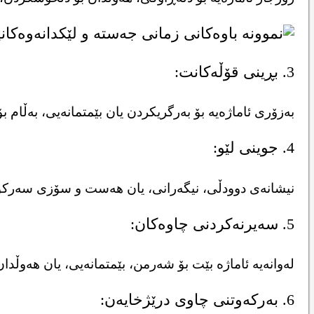
3. بڕینی قۆڵەکانت:
بەزۆری ئاماژەیە بۆ بەرگریکردن یان بێمتمانەیی، بەڵام ب
4. جوینی لێو:
نیشانەی دوودڵی، نیگەرانی، یان هەست و سۆزی سەرکوتکر
5. سەیرنەکردنی چاوەکان:
لەوانەیە ئاماژە بێت بۆ شەرمن، بێمتمانەیی، یان هەو
6. بەرکەوتنی چاوی درێژخایەن: