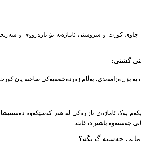
ی چاوی کورت و سروشتی ئاماژەیە بۆ ئارەزووی و سەرنجدا
ژەیە بۆ ڕەزامەندی، بەڵام زەردەخەنەیەکی ساختە یان کور
نیکەم یەک ئاماژەی نازارەکی لە هەر کەسێکەوە دەستنیشان
انی جەستەوە باشتر دەکات.