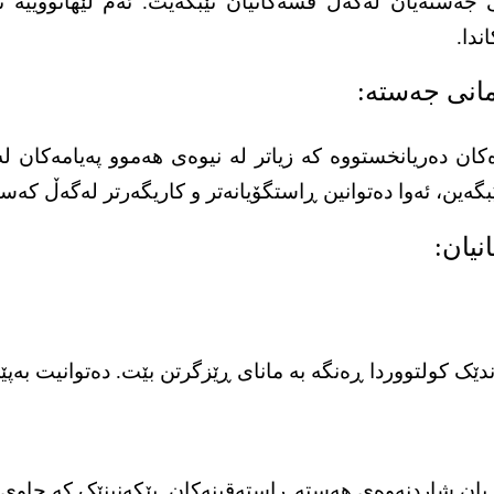
ی جەستەیان لەگەڵ قسەکانیان تێبگەیت. ئەم لێهاتووییە ن
ندا.
مانی جەستە:
ەکان دەریانخستووە کە زیاتر لە نیوەی هەموو پەیامەکان ل
ەین، ئەوا دەتوانین ڕاستگۆیانەتر و کاریگەرتر لەگەڵ کەسا
نیان:
دێک کولتووردا ڕەنگە بە مانای ڕێزگرتن بێت. دەتوانیت بەپ
 یان شاردنەوەی هەستە ڕاستەقینەکان. پێکەنینێک کە چاوی