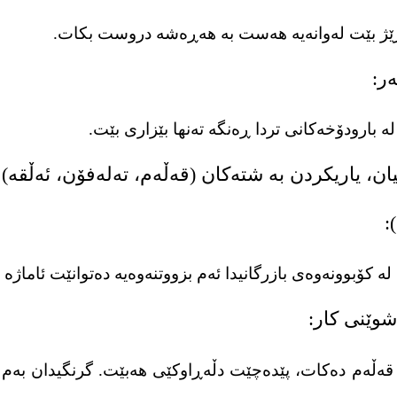
ر درێژ بێت لەوانەیە هەست بە هەڕەشە دروست بکات.
ە بارودۆخەکانی تردا ڕەنگە تەنها بێزاری بێت.
ە کۆبوونەوەی بازرگانیدا ئەم بزووتنەوەیە دەتوانێت ئاماژە 
 قەڵەم دەکات، پێدەچێت دڵەڕاوکێی هەبێت. گرنگیدان بەم ج