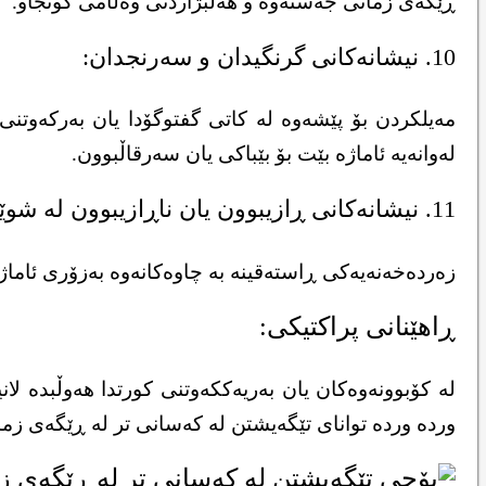
ڕێگەی زمانی جەستەوه و هەڵبژاردنی وەڵامی گونجاو.
10. نیشانەکانی گرنگیدان و سەرنجدان:
مەیلکردن بۆ پێشەوە لە کاتی گفتوگۆدا یان بەرکەوتن
لەوانەیە ئاماژە بێت بۆ بێباکی یان سەرقاڵبوون.
11. نیشانەکانی ڕازیبوون یان ناڕازیبوون لە شوێنی گشتی:
زەردەخەنەیەکی ڕاستەقینە بە چاوەکانەوە بەزۆری ئاما
ڕاهێنانی پراکتیکی:
لە کۆبوونەوەکان یان بەریەککەوتنی کورتدا هەوڵبدە لا
وردە وردە توانای تێگەیشتن لە کەسانی تر لە ڕێگەی زم