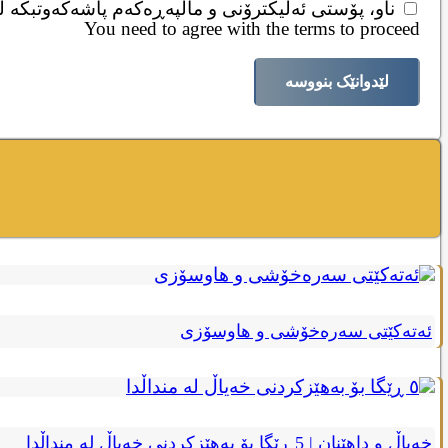
ناو، پۆستی ئەلیکترۆنی و ماڵپەڕەکەم پاشەکەوتبکە لە
You need to agree with the terms to proceed
لێدوانێک بنووسە
ئەتەکێتی سەرەخۆشی و هاوسۆزی
خەیاڵ و داهێنان | 5 ڕێگا بۆ بەهێزکردنی خەیاڵ لە منداڵدا