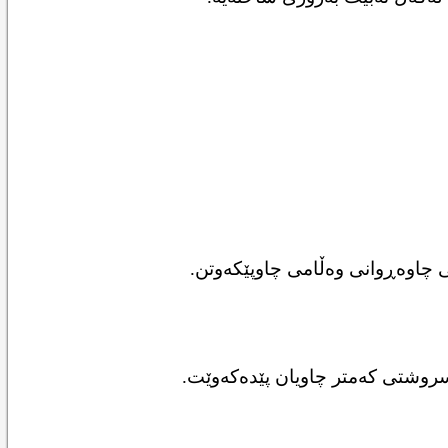
ی چاوەڕوانی وەڵامی چاوپێکەوتن.
سروشتی کەمتر چاویان پێدەکەوێت.