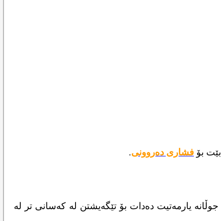
بێت بۆ
فشاری دەروونی
.
وڵانە یارمەتیت دەدات بۆ تێگەیشتن لە کەسانی تر لە