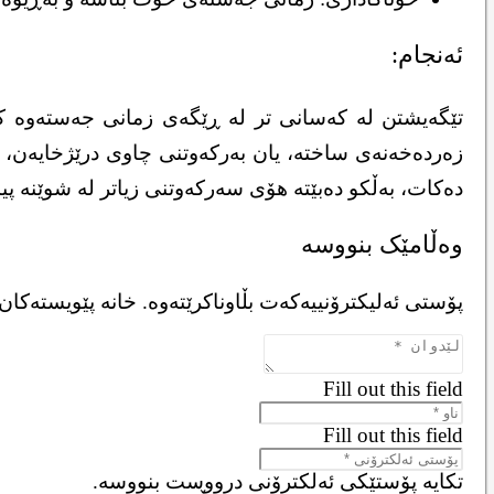
ئەنجام:
تێگەیشتن لە کەسانی تر لە ڕێگەی زمانی جەستەوە کار
زەردەخەنەی ساختە، یان بەرکەوتنی چاوی درێژخایەن، د
دەکات، بەڵکو دەبێتە هۆی سەرکەوتنی زیاتر لە شوێنە 
وەڵامێک بنووسە
پۆستی ئەلیکترۆنییەکەت بڵاوناکرێتەوە.
خانە پێویستەکان
Fill out this field
Fill out this field
تکایە پۆستێکی ئەلکترۆنی درووست بنووسە.