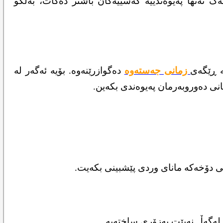
ەک تەنها پەیوەندییە کەسییەکان باشتر دەکات، بەڵکو
ە ڕێگەی
زمانی جەستەوە
دەگوازرێنەوە. بۆیە ئەگەر لە
نی دەوروبەرمان پەیوەندی بکەین.
ێی دۆخەکە مانای وردی پێشبینی بکەیت.
 لەگەڵ نەبێت بەزۆری ساختەیە.