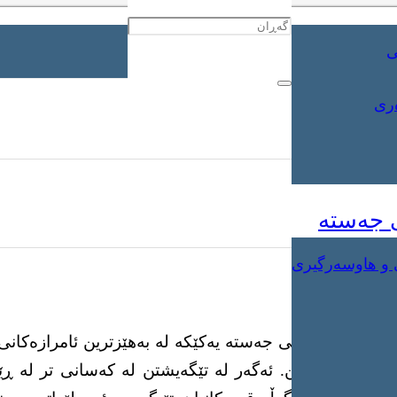
ی
ەری
ی جەستە
 و هاوسەرگیری
ە
دەکرێت؟ زمانی جەستە یەکێکە لە بەهێزترین ئامرازەکانی
شەکان تێبگەین. ئەگەر لە تێگەیشتن لە کەسانی تر لە ڕێ