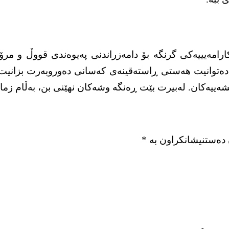
امەیییەکی گرنگە بۆ دامەزراندنی پەیوەندی قووڵ و مرۆ
ەتوانیت هەستی ڕاستەقینەی کەسانی دەوروبەرت بزانیت. ئەم
پیشەییەکان. لەبیرت بێت ڕەنگە وشەکان نهێنی بن، بەڵام 
 دەستنیشانکراون بە
*