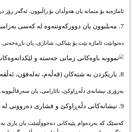
ئاماژەیە بۆ متمانە یان هەوڵدان بۆ زاڵبوون. ئەگەر زۆ
7. مەیلبوون یان دوورکەوتنەوە لە کەسی بەرامبەر:
دەتوانێت ئاماژە بێت بۆ بێباکی، شانازی، یان ناڕەحەتی. ل
8. یاریکردن بە شتەکان (قەڵەم، تەلەفۆن، ئەڵقە):
بەزۆری نیشانەی دڵەڕاوکێ، نائارامی، یان سەرقاڵبوونە. ل
9. نیشانەکانی دڵەڕاوکێ و فشاری دەروونی لە شوێنی کار:
کەسێک کە بەردەوام پێیەکانی دەجووڵێنێت یان یاری بە