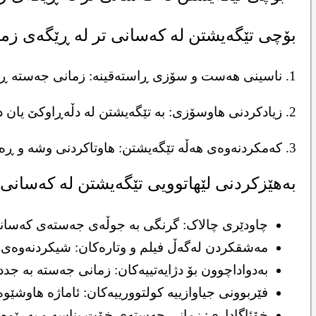
بۆچی تێگەیشتن لە کەسانی تر لە ڕێگەی زم
1. ناسینی هەست و سۆزی ڕاستەقینە: زمانی جەستە ڕاستییەکان ئاشکرا دەکات، تەنانەت کاتێک وشەکان بە پێچەوانەوە دەڵێن.
2. زیادکردنی هاوسۆزی: بە تێگەیشتن لە دڵەڕاوکێ یان دڵخۆشی کەسانی تر، پەیوەندییەکی نزیکتر دروست دەبێت.
3. کەمکردنەوەی هەڵە تێگەیشتن: هاوتاکردنی وشە و ڕەفتار یارمەتیدەرە بۆ ڕێگریکردن لە تێنەگەیشتن.
بەهێزکردنی لێهاتوویی تێگەیشتن لە کەسانی
چاودێری چالاک: گرنگی بە جوڵەی جەستەی کەسانی 
مەشقکردن لەگەڵ فیلم و وتارەکان: شیکردنەوەی 
بەدواداچوون بۆ دژایەتییەکان: زمانی جەستە بە جدد
فێربوونی جیاوازییە کولتوورییەکان: ئاماژە هاوشێوەک
خۆئاگاداری: زمانی جەستەی خۆت بناسە و بەڕێوەی