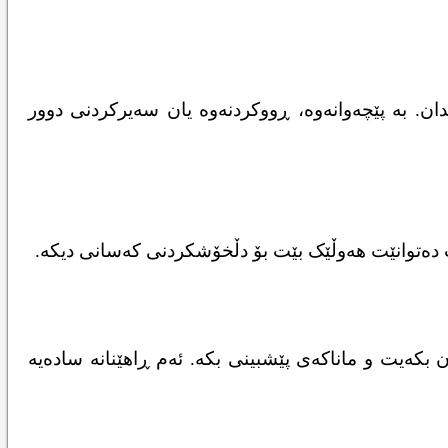
ن. بە پێچەوانەوە، ڕووکردنەوە یان سەیرکردنی دوور
ت دەتوانێت هەوڵێک بێت بۆ دڵخۆشکردنی کەسانی دیکە.
 بکەیت و ماناکەی پێشبینی بکە. ئەم ڕاهێنانە سادەیە