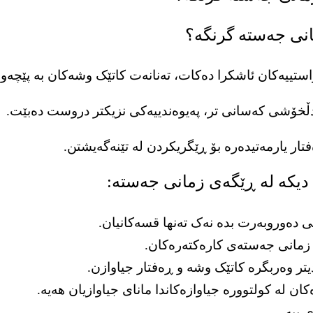
انی جەستە گرنگە؟
 دیکە لە ڕێگەی زمانی جەستە:
دەوروبەرت بدە نەک تەنها قسەکانیان.
زمانی جەستەی کارەکتەرەکان.
یتر وەربگرە کاتێک وشە و ڕەفتار جیاوازن.
ان لە کولتوورە جیاوازەکاندا مانای جیاوازیان هەیە.
 ببە.