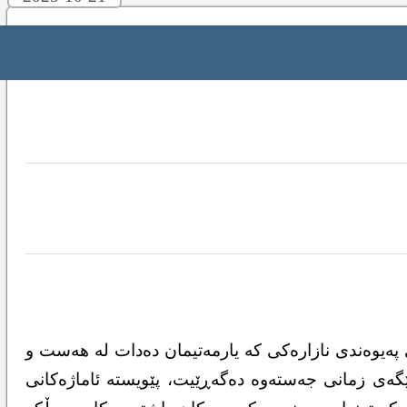
 پەیوەندی نازارەکی کە یارمەتیمان دەدات لە هەست و
گەی زمانی جەستەوە دەگەڕێیت، پێویستە ئاماژەکانی