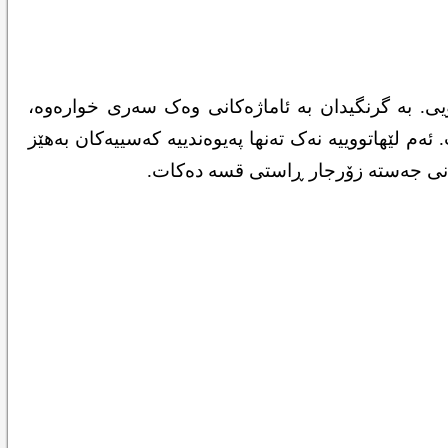
یی. بە گرنگیدان بە ئاماژەکانی وەک سەری خوارەوە،
 لێهاتووییە نەک تەنها پەیوەندییە کەسییەکان بەهێز
زمانی جەستە زۆرجار ڕاستی قسە دەکات.