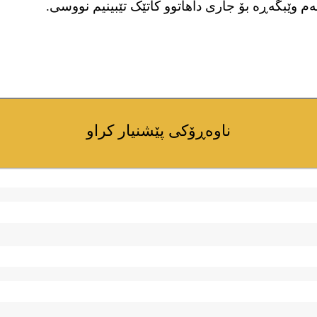
م وێبگەڕە بۆ جاری داهاتوو کاتێک تێبینیم نووسی.
ناوەڕۆکی پێشنیار کراو