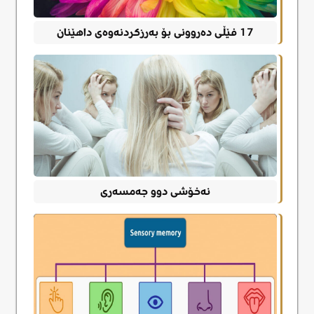
17 فێڵی دەروونی بۆ بەرزکردنەوەی داهێنان
نەخۆشی دوو جەمسەری