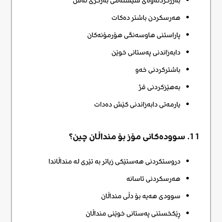
بەرزکردنەوەی سیستەمی بەرگری لەش
هەرسکردن باشتر دەکات
پاراستنی هاوسەنگی هۆرمۆنەکان
دابەزاندنی پەستانی خوێن
باشترکردنی خەو
بەهێزکردنی قژ
یارمەتی دابەزاندنی کێش دەدات
11. سوودەکانی مۆز بۆ منداڵان چین؟
دروستکردنی هەستێکی زیاتر بە تێری لە منداڵاندا
هەرسکردنی ئاسانە
سوودی هەیە بۆ دڵی منداڵان
ڕێکخستنی پەستانی خوێنی منداڵان