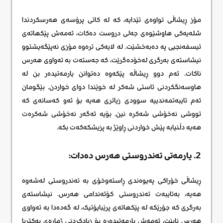
مۆز ڕیشاڵی تواوەی تێدایە، کە لە کاتی پرۆسەی هەرسکردندا
شلەیەکی هاوشێوەی جەلی دروست دەکات، ئەمەش پێکهاتەی
ئیسفەنجیی په دەبەخشێت. لە لایەکی ترەوە مۆزی نەپێگەیشتوو
نیشاستەی بەرگری لەخۆدەگرێت، کە جەستەت بە تەواوی هەرس
ناکات. ئەم دوو ڕیشاڵە پێکەوە دەتوانن یارمەتیدەر بن لە
هاوسەنگکردنی ئاستی شەکر لە خوێندا دوای خواردن. بێگومان
ئەم تایبەتمەندییە سوودی زیاتری هەیە بۆ ئەو کەسانەی کە
تووشی نەخۆشی شەکرە نین. بۆیە ئەگەر نەخۆشی شەکرەت
هەیە دڵنیابە پێش خواردنی ڕاوێژ بە پزیشکەکەت بکە.
2. یارمەتی تەندروستی هەرس دەدات:
ڕیشاڵی خۆراکی پەیوەندی ڕاستەوخۆی بە تەندروستی لەشەوە
هەیە، بەتایبەت تەندروستی کۆئەندامی هەرس. نیشاستەی
بەرگری کە جۆرێکە لە پێکهاتەی پرێبایۆتیک، لە گەدەدا بە تەواوی
هەرس نابێت، ئەمەش یارمەتیدەرە بۆ زیادکردنی ژمارەی بەکتریا