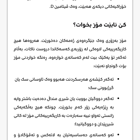
خۆراکیەکانی دیکەی هەبێت، وەک ڤیتامین D.
کێ نابێت مۆز بخوات؟
مۆز بەزۆری وەک جێگرەوەی ژەمەکان دەخورێت. هەروەها هیچ
کاریگەرییەکی لاوەکی لە زۆربەی کەسەکاندا دروست ناکات، بەڵام
ئەگەر تۆ یەکێک بیت لەم کەسانەی خوارەوە، ڕەنگە خواردنی مۆز
بۆت گونجاو نەبێت:
ئەگەر کێشەی هەرسکردنت هەبوو وەک ئاوسانی سک یان
گرژبوونی سک؛
ئەگەر دووگیان بوویت یان شیری منداڵ دەدەیت باشتر وایە
بە ڕێژەیەکی زۆر کەم بخورێت. چونکە هیچ بەڵگەیەکی
زانستی تەواو نییە سەبارەت بە کاریگەرییەکانی مۆز لە کاتی
شیرپێدان و دووگیانیدا؛
ئەو کەسانەی حەساسیەتیان بە لاتەکس و ئەڤۆگادۆ و