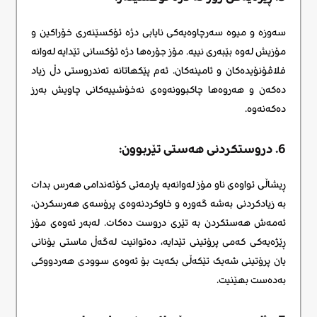
سەوزە و میوە سەرچاوەیەکی نایابی دژە ئۆکسێنەری خۆراکین و
مۆزیش لەوە بێبەری نییە. مۆز جۆرەها دژە ئۆکسانی تێدایە لەوانە
فلاڤۆنۆیدەکان و ئامینەکان. ئەم پێکهاتانە تەندروستی دڵ زیاد
دەکەن و هەروەها چاکبوونەوەی نەخۆشییەکانی چاویش بەرز
دەکەنەوە.
6. دروستکردنی هەستی تێربوون:
ڕیشاڵی تواوەی ناو مۆز لەوانەیە یارمەتی کۆئەندامی هەرس بدات
بە زیادکردنی بەشە گەورە و خاوکردنەوەی پرۆسەی هەرسکردن،
ئەمەش هەستکردن بە تێری دروست دەکات. لەبەر ئەوەی مۆز
ڕێژەیەکی کەمی پرۆتینی تێدایە، دەتوانیت لەگەڵ ماستی یۆنانی
یان پرۆتینی شەیک تێکەڵی بکەیت بۆ ئەوەی سوودی هەردووکی
بەدەست بهێنیت.