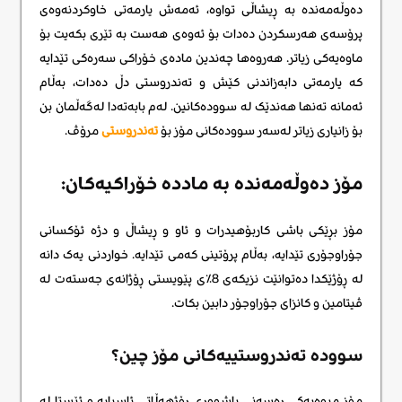
دەوڵەمەندە بە ڕیشاڵی تواوە، ئەمەش یارمەتی خاوکردنەوەی
پرۆسەی هەرسکردن دەدات بۆ ئەوەی هەست بە تێری بکەیت بۆ
ماوەیەکی زیاتر. هەروەها چەندین مادەی خۆراکی سەرەکی تێدایە
کە یارمەتی دابەزاندنی کێش و تەندروستی دڵ دەدات، بەڵام
ئەمانە تەنها هەندێک لە سوودەکانین. لەم بابەتەدا لەگەڵمان بن
بۆ زانیاری زیاتر لەسەر سوودەکانی مۆز بۆ
تەندروستی
مرۆڤ.
مۆز دەوڵەمەندە بە ماددە خۆراکیەکان:
مۆز بڕێکی باشی کاربۆهیدرات و ئاو و ڕیشاڵ و دژە ئۆکسانی
جۆراوجۆری تێدایە، بەڵام پرۆتینی کەمی تێدایە. خواردنی یەک دانه
لە ڕۆژێکدا دەتوانێت نزیکەی 8٪ی پێویستی ڕۆژانەی جەستەت لە
ڤیتامین و کانزای جۆراوجۆر دابین بکات.
سوودە تەندروستییەکانی مۆز چین؟
مۆز میوەیەکی ڕەسەنی باشووری ڕۆژهەڵاتی ئاسیایە و ئێستا لە