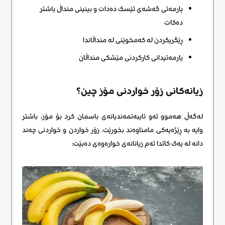
یارمەتی گەشەی ئێسک دەدات و بینینی منداڵ باشتر
دەکات
ڕێگریکردن لە کەمخوێنی لە منداڵاندا
یارمەتیدانی کارکردنی مێشکی منداڵان
زیانەکانی زۆر خواردنی مۆز چین؟
لەگەڵ هەموو ئەو تایبەتمەندیانەی باسمان کرد بۆ مۆز، باشتر
وایە بە ڕێژەیەکی مامناوەند بخورێت. زۆر خواردن و خواردنی چەند
دانه لە یەک کاتدا ئەم زیانانەی خوارەوەی دەبێت: