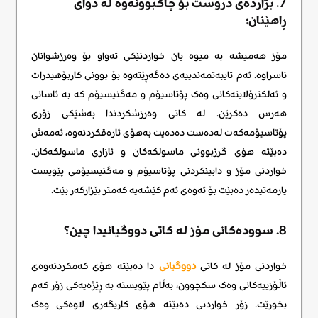
7. بژاردەی دروست بۆ چاکبوونەوە لە دوای
ڕاهێنان:
مۆز هەمیشە بە میوە یان خواردنێکی تەواو بۆ وەرزشوانان
ناسراوە. ئەم تایبەتمەندییەی دەگەڕێتەوە بۆ بوونی کاربۆهیدرات
و ئەلکترۆلایتەکانی وەک پۆتاسیۆم و مەگنیسیۆم کە بە ئاسانی
هەرس دەکرێن. لە کاتی وەرزشکردندا بەشێکی زۆری
پۆتاسیۆمەکەت لەدەست دەدەیت بەهۆی ئارەقکردنەوە، ئەمەش
دەبێتە هۆی گرژبوونی ماسولکەکان و ئازاری ماسولکەکان.
خواردنی مۆز و دابینکردنی پۆتاسیۆم و مەگنیسیۆمی پێویست
یارمەتیدەر دەبێت بۆ ئەوەی ئەم کێشەیە کەمتر بێزارکەر بێت.
8. سوودەکانی مۆز لە کاتی دووگیانیدا چین؟
خواردنی مۆز لە کاتی
دووگیانی
دا دەبێتە هۆی کەمکردنەوەی
ئاڵۆزییەکانی وەک سکچوون، بەڵام پێویستە بە ڕێژەیەکی زۆر کەم
بخورێت. زۆر خواردنی دەبێتە هۆی کاریگەری لاوەکی وەک