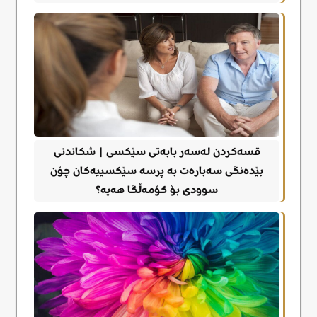
قسەکردن لەسەر بابەتی سێکسی | شکاندنی
بێدەنگی سەبارەت بە پرسە سێکسییەکان چۆن
سوودی بۆ کۆمەڵگا هەیە؟