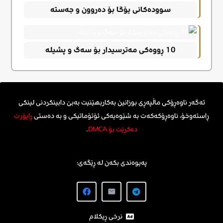
سوودەکانی یۆگا بۆ دەروون و جەستە
10 ڕووەکی مەترسیدار بۆ سەگ و پشیلە
ئەگەر ناوەڕۆکی ماڵپەڕی بوزانین بەکاربهێنیت بەبێ دابینکردنی لینکی
ڕاستەوخۆ، ناوەڕۆکەکەت بە شێوەیەکی ئۆتۆماتیکی و بە دەستی
ڕاپۆرت
دەکرێت بۆ DMCA
.
پەیوەندی بکەن لە ڕێگەی:
نرخی ڕیکلام