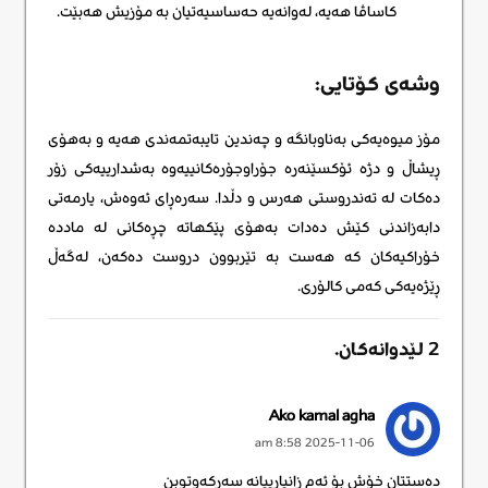
کاساڤا هەیە، لەوانەیە حەساسیەتیان بە مۆزیش هەبێت.
وشەی کۆتایی:
مۆز میوەیەکی بەناوبانگە و چەندین تایبەتمەندی هەیە و بەهۆی
ڕیشاڵ و دژە ئۆکسێنەرە جۆراوجۆرەکانییەوە بەشدارییەکی زۆر
دەکات لە تەندروستی هەرس و دڵدا. سەرەڕای ئەوەش، یارمەتی
دابەزاندنی کێش دەدات بەهۆی پێکهاتە چڕەکانی لە ماددە
خۆراکیەکان کە هەست بە تێربوون دروست دەکەن، لەگەڵ
ڕێژەیەکی کەمی کالۆری.
2
لێدوانەکان
.
Leave new
Ako kamal agha
2025-11-06 8:58 am
دەستتان خۆش بۆ ئەم زانیارییانە سەرکەوتوبن