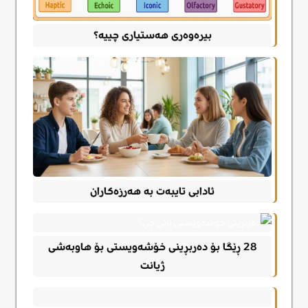
بیرەوەری هەستیاری چییە؟
ئادابی تایبەت به هەرزەکاران
28 ڕێگا بۆ دەربڕینی خۆشەویستی بۆ هاوبەشی
ژیانت