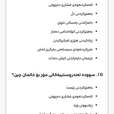
کەمکردنەوەی فشاری دەروونی
بەهێزکردنی دڵ
دابەزاندنی پەستانی خوێن
بەهێزکردنی کۆئەندامی دەمار
زیادکردنی هێزی تەرکیزکردن
بەرزکردنەوەی سیستەمی بەرگری لەش
یارمەتی دابەزاندنی کێش دەدات
10. سوودە تەندروستییەکانی مۆز بۆ خانمان چین؟
بەهێزکردنی پێست
کەمکردنەوەی فشاری دەروونی
زیادبوونی وزە