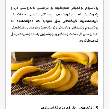
پۆتاسیۆم توخمێکی سەرەکییە بۆ پاراستنی تەندروستی دڵ و
ڕێگریکردن لە بەرزبوونەوەی پەستانی خوێن. یەکێک لە
تایبەتمەندییە گرنگەکانی مۆز ئەوەیە کە دەوڵەمەندە بە
پۆتاسیۆم. ڕێجیمێکی ڕێژەیەکی زۆر پۆتاسیۆم یارمەتی باشترکردنی
تەندروستی دڵ دەدات و ئەگەری تووشبوون بە نەخۆشییەکانی دڵ
کەمدەکاتەوە.
5. ڕێژەیەکی زۆر لە دژە ئۆکسێنەر: