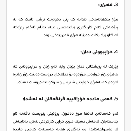
3. قەبزی:
مۆز پێکهاتەیەکی تێدایە کە پێی دەوترێت ترشی تانیک کە بە
ڕێژەیەکی کەم کاریگەری زیانبەخشی نییە، بەڵام ئەگەر ڕێژەکە
لەناکاو زیاد بکات، دەبێتە هۆی قەبزییەکی توند.
4. خراپبوونی ددان:
زۆرێک لە پزیشکانی ددان پێیان وایە ئەو زیان و خراپبوونەی کە
بەهۆی زۆر خواردنی مۆزەوە بۆ ددانەکان دروست دەبێت، زۆر زیاترە
لەوەی کە بەهۆی خواردنی شیرینی و شوکولاتە دروست دەبێت.
5. کەمی ماددە خۆراکییە گرنگەکان لە لەشدا:
ئەو کەسانەی تەنها مۆز دەخۆن، پرۆتینی پێویست ناگەنە ناو
جەستەیان، ئەمەش دەبێتە هۆی خراپی کارکردنی لەش، بەتایبەتی
لە ماسولکەکاندا، وە ئەگەری هەیە جەستەت کەمیی ماددە