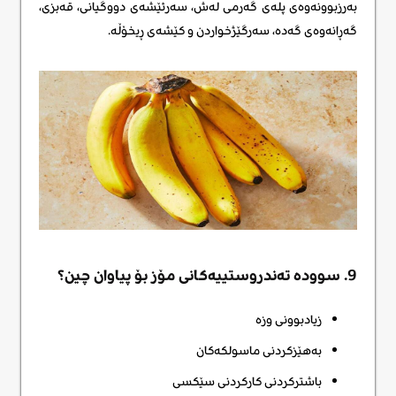
بەرزبوونەوەی پلەی گەرمی لەش، سەرئێشەی دووگیانی، قەبزی،
گەڕانەوەی گەدە، سەرگێژخواردن و کێشەی ڕیخۆڵە.
9. سوودە تەندروستییەکانی مۆز بۆ پیاوان چین؟
زیادبوونی وزە
بەهێزکردنی ماسولکەکان
باشترکردنی کارکردنی سێکسی