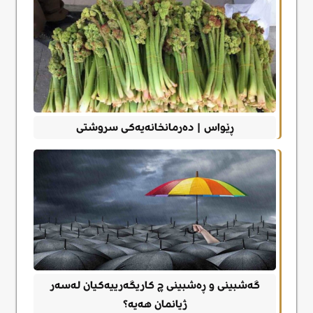
ڕێواس | دەرمانخانەیەکی سروشتی
گەشبینی و ڕەشبینی چ کاریگەرییەکیان لەسەر
ژیانمان هەیە؟