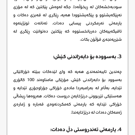
سودبەخشەکان لە ڕیخۆڵەدا. جگە لەوەش پێکتین کە لە مۆزی
نەپێگەیشتوو و پێگەیشتوودا هەیە، ڕێگری لە قەبزی دەکات و
یارمەتی نەرمکردنی پیسایی دەدات. تەنانەت توێژینەوە
تاقیگەییەکان دەریانخستووە کە پێکتین دەتوانێت ڕێگری لە
شێرپەنجەی قۆڵۆن بکات.
3. بەسوودە بۆ دابەزاندنی کێش:
چەندین تایبەتمەندی هەیە کە وای لێدەکات ببێتە خۆراکێکی
بەسوود بۆ دابەزاندنی کێش. مۆزێکی مامناوەند 100 کالۆری
تێدایە، بەڵام لە بەرامبەردا مادەی خۆراکی جۆراوجۆری تێدایە و
هەستێکی تێربوونی درێژخایەن دروست دەکات. هەروەها ڕیشاڵی
خۆراکی تێدایە کە یارمەتی کەمکردنەوەی قەبارە و ژمارەی
ژەمەکان دەدات لە درێژخایەندا.
4. یارمەتی تەندروستی دڵ دەدات: