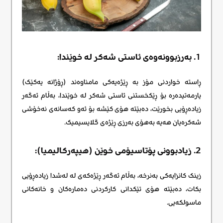
1. بەرزبوونەوەی ئاستی شەکر لە خوێندا:
ڕاستە خواردنی مۆز بە ڕێژەیەکی مامناوەند (ڕۆژانە یەکێک)
یارمەتیدەرە بۆ ڕێکخستنی ئاستی شەکر لە خوێندا، بەڵام ئەگەر
زیادەڕۆیی بخورێت، دەبێتە هۆی کێشە بۆ ئەو کەسانەی نەخۆشی
شەکرەیان هەیە بەهۆی بەرزی ڕێژەی گلایسیمیک.
2. زیادبوونی پۆتاسیۆمی خوێن (هیپەرکالیمیا):
زینک کانزایەکی بەنرخە، بەڵام ئەگەر ڕێژەکەی لە لەشدا زیادەڕۆیی
بکات، دەبێتە هۆی تێکدانی کارکردنی دەمارەکان و خانەکانی
ماسولکەیی.