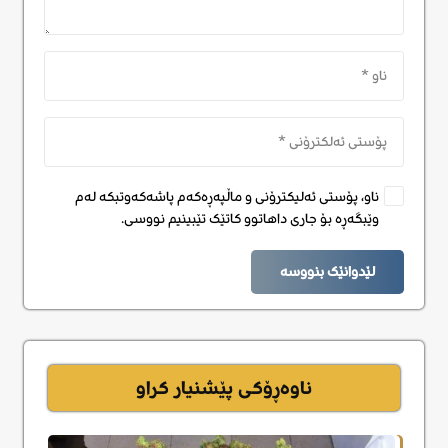
ناو، پۆستی ئەلیکترۆنی و ماڵپەڕەکەم پاشەکەوتبکە لەم
وێبگەڕە بۆ جاری داهاتوو کاتێک تێبینیم نووسی.
لێدوانێک بنووسە
ناوەڕۆکی پێشنیار کراو