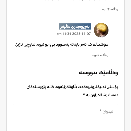
وەڵامدانەوە
بەڕێوەبەری ماڵپەڕ
2025-11-07 11:34 pm
خۆشحاڵم کە ئەم بابەتە بەسوود بوو بۆ ئێوە، هاوڕێی ئازیز.
وەڵامدانەوە
وەڵامێک بنووسە
پۆستی ئەلیکترۆنییەکەت بڵاوناکرێتەوە.
خانە پێویستەکان
دەستنیشانکراون بە
*