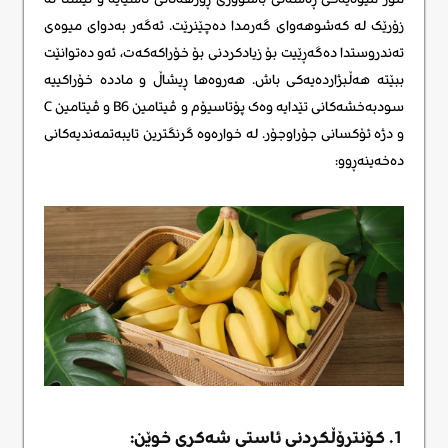
زۆرێک لە کەشوهەوای گەرمدا دەچێنرێت. ئەگەر بەدوای میوەی
تەندروستدا دەگەڕێیت بۆ زیادکردنی بۆ خۆراکەکەت، ئەو دەتوانێت
ببێتە هەڵبژاردەیەکی باش. هەروەها ڕیشاڵ و ماددە خۆراکییە
سودبەخشەکانی تێدایە وەک پۆتاسیۆم و ڤیتامین B6 و ڤیتامین C
و دژە ئۆکسانی جۆراوجۆر. لە خوارەوە گرنگترین تایبەتمەندیەکانی
دەخەینەڕوو:
1. کۆنترۆڵکردنی ئاستی شەکری خوێن: