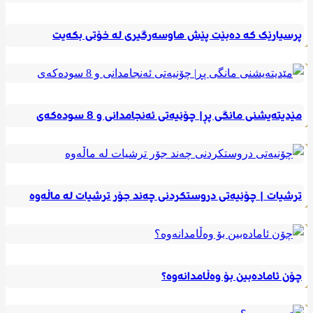
پرسیارێک کە دەبێت پێش هاوسەرگیری لە خۆتی بکەیت
مێدیتەیشنی مانگی پڕ| چۆنیەتی ئەنجامدانی و 8 سودەکەی
ترشیات | چۆنیەتی دروستکردنی چەند جۆر ترشیات لە ماڵەوە
چۆن ئامادەبین بۆ وەڵامدانەوە؟