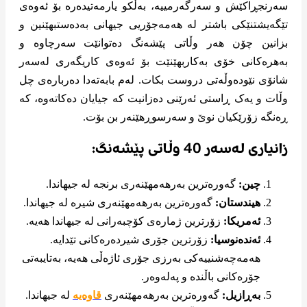
سەرنجڕاکێش و سەرگەرمییە، بەڵکو یارمەتیدەرە بۆ ئەوەی
تێگەیشتنێکی باشتر لە هەمەجۆریی جیهانی بەدەستبهێنین و
بزانین چۆن هەر وڵاتی پێشەنگ دەتوانێت سەرچاوە و
بەهرەکانی خۆی بەکاربهێنێت بۆ ئەوەی کاریگەری لەسەر
شانۆی نێودەوڵەتی دروست بکات. لەم بابەتەدا دەربارەی چل
وڵات و یەک ڕاستی ئەرێنی دەزانیت کە جیایان دەکاتەوە، کە
ڕەنگە زۆرێکیان نوێ و سەرسوڕهێنەر بن بۆت.
زانیاری لەسەر 40 وڵاتی پێشەنگ:
چین:
گەورەترین بەرهەمهێنەری برنجە لە جیهاندا.
هیندستان:
گەورەترین بەرهەمهێنەری شیرە لە جیهاندا.
ئەمریکا:
زۆرترین ژمارەی کۆچبەرانی لە جیهاندا هەیە.
ئەندەنوسیا:
زۆرترین جۆری شیردەرەکانی تێدایە.
هەمەچەشنییەکی بەرزی جۆری ئاژەڵی هەیە، بەتایبەتی
جۆرەکانی باڵندە و پەلەوەر.
بەڕازیل:
گەورەترین بەرهەمهێنەری
قاوەیە
لە جیهاندا.