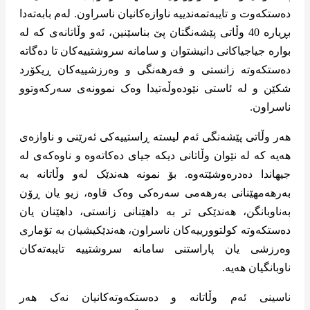
دەستکەوت و تایبەتمەندییە ناوازەکانیان ناسراون. لەم بابەتەدا
بڕیارە 40 وڵاتی پێشەنگتان پێ بناسێنین، ئەو وڵاتانەی کە لە
بوارە جیاجیاکانی دانیشتوان و سامانە سروشتییەکان تا دەگاتە
دەستکەوتە زانستی و فەرهەنگی و وەرزشییەکان ڕیکۆرد
شکێن و لە ئاستی نێودەوڵەتیدا وەک نموونەی سەرکەوتوو
ناسراون.
هەر وڵاتی پێشەنگی ئەم لیستە ڕاستییەکی ئەرێنی و ناوازەی
هەیە کە لە نێوان وڵاتانی دیکە جیای دەکاتەوە و ناوەکەی لە
جیهاندا دەدرەوشێتەوە. بۆ نمونە هەندێک لەو وڵاتانە بە
بەرهەمهێنانی بەرهەمی سەرەکی وەک قاوە، زیو یان ڕۆن
بەناوبانگن، هەندێکی تر بە داهێنانی زانستی، داهێنان یان
دەستکەوتە کولتوورییەکان ناسراون، هەندێکیشیان بە تۆماری
وەرزشی یان پاراستنی سامانە سروشتییە تایبەتەکان
ناوبانگیان هەیە.
ناسینی ئەم وڵاتانە و دەستکەوتەکانیان نەک هەر