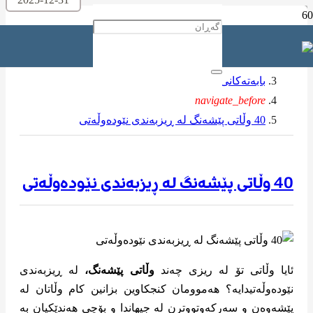
ماڵه‌وه‌
navigate_before
بابەتەکانی تر
navigate_before
40 وڵاتی پێشەنگ لە ڕیزبەندی نێودەوڵەتی
40 وڵاتی پێشەنگ لە ڕیزبەندی نێودەوڵەتی
ئایا وڵاتی تۆ له ریزی چەند
وڵاتی پێشەنگ،
لە ڕیزبەندی
نێودەوڵەتیدایه؟ هەموومان کنجکاوین بزانین کام وڵاتان لە
پێشەوەن و سەرکەوتووترن لە جیهاندا و بۆچی هەندێکیان بە