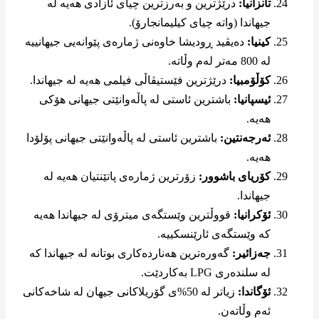
تانزانیا:
درێژترین و بەرزترین چیای ئازادی هەیە لە
جیهاندا (واتە چیای کیلیمانجارۆ).
کینیا:
دەیڤید ڕودیشا خاوەنی ژمارەی پێوانەیی جیهانییە
لە 800 مەتر لەم وڵاتە.
کۆڵۆمبیا:
درێژترین فێستیڤاڵی فیلمی هەیە لە جیهاندا.
ئیسپانیا:
باشترین ئاستی لە پاڵەوانێتی جیهانی هۆکی
هەیە.
ئەرجەنتین:
باشترین ئاستی لە پاڵەوانێتی جیهانی پۆلۆدا
هەیە.
کۆریای باشوور:
زۆرترین ژمارەی پاتێنتیان هەیە لە
جیهاندا.
ئۆکرانیا:
قووڵترین وێستگەی میترۆی لە جیهاندا هەیە
کە وێستگەی ئارێنسکییە.
جەزائیر:
گەورەترین هەناردەکاری بوتانە لە جیهاندا کە
لە سلندەری LPG بەکاردێت.
ئۆگاندا:
زیاتر لە 50%ی گۆریلاکانی جیهان لە شاخەکانی
ئەم وڵاتەن.