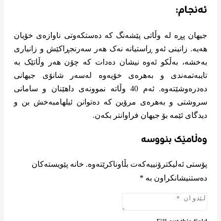
ئەنجام:
جیهان پڕە لە وڵاتی پێشەنگ که دەستکەوتی ناوازەی خۆیان
هەیە. زانینی ئەو ڕاستیانە نەک هەر سەرنجڕاکێش و زانیاری
بەخشە، بەڵکو ئەوە نیشان دەدات کە چۆن هەر وڵاتێک بە
تایبەتمەندی و بەهرەی خۆیەوە لەسەر شانۆی جیهانی
دەدرەوشێتەوە. ئەم 40 وڵاتە نموونەی داهێنان و سامانی
سروشتی و بەهرەی مرۆین کە دەتوانن ئیلهامبەخش بن و
دیدگای ئێمە بۆ جیهان فراوانتر بکەن.
وەڵامێک بنووسە
پۆستی ئەلیکترۆنییەکەت بڵاوناکرێتەوە.
خانە پێویستەکان
دەستنیشانکراون بە
*