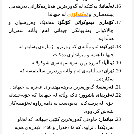
ئەڵمانیا:
یەکێکە لە گەورەترین هەناردەکارانی بەرهەمی
پیشەسازی و
تەکنەلۆژی
لە جیهاندا.
کۆماری دیموکراتی کۆنگۆ:
هەندێک وەرزشوان و
چالاکوانی بەناوبانگی جیهانی لەم وڵاتە سەریان
هەڵداوە.
تورکیە:
ئەو وڵاتەی کە زۆرترین ژمارەی پەنابەر لە
جیهاندا هەیە و میوانداری دەکات.
ئیتاڵیا:
گەورەترین بەرهەمهێنەری شوکولاتە.
ئێران:
ساڵنامەی ئەم وڵاتە وردترین ساڵنامەیە کە
بەکاردێت.
فەرەنسا:
گەورەترین بەرهەمهێنەری عەترە لە جیهاندا.
ئەفریقای باشوور:
تاکە وڵاتە لە جیهاندا کە خۆبەخشانە
خۆی لە پرسەکانی پەیوەست بە دامەزراوە ئەتۆمییەکان
بێبەش کردووە.
میانمار:
خاوەنی گەورەترین کتێبی جیهانە، کە لەناو
بەردێکدا دانراوە، کە 732هەزار و 1460 لاپەڕەی هەیە.