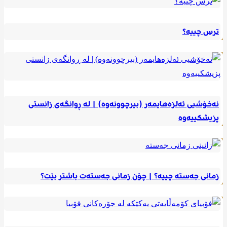
ترس چییە؟
نەخۆشیی ئەلزەهایمەر (بیرچوونەوە) | لە ڕوانگەی زانستی
پزیشکییەوە
زمانی جەستە چییە؟ | چۆن زمانی جەستەت باشتر بێت؟