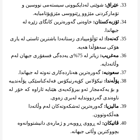
عێراق:
شوێنی لەدایکبوونی سیستەمی نووسین و
تۆمارکردنی مێژوو ڕێنووسی مێزۆپۆتامیایە.
ئۆزبەکستان:
خاوەنی گەورەترین کانگای زێڕە لە
جیهاندا.
کەنەدا:
لە ئۆڵۆمپیادی زستانەدا باشترین ئاستی لە یاری
هۆکی سەهۆڵدا هەیە.
مەغریب:
زیاتر لە 75%ی یەدەگی فسفۆری جیهان لەم
وڵاتەدایە.
سعودیە:
گەورەترین هەناردەکاری نەوتە لە جیهاندا.
پۆڵەندا:
نیکۆلاس کۆپەرنیکۆس فەلەکناسێکی پۆڵەندییە
و بۆ یەکەمجار ئەو بیرۆکەیەی هێنایە ئاراوە کە خۆر لە
ناوەندی گەردووندایە لەبری زەوی.
مالیزیا:
گەورەترین ئەشکەوتەکان لەم وڵاتەدا
هەڵکەوتوون.
ڤاتیکان:
لە ڕووی ڕووبەر و ژمارەی دانیشتووانەوە
بچووکترین وڵاتی جیهانە.