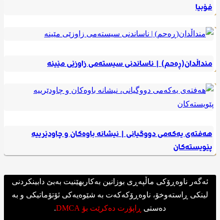
فۆبیا
منداڵدان(ڕەحم) | ناساندنی سیستەمی زاوزێی مێینە
هەفتەی یەکەمی دووگیانی | نیشانە باوەکان و چاودێرییە
پێویستەکان
ئەگەر ناوەڕۆکی ماڵپەڕی بوزانین بەکاربهێنیت بەبێ دابینکردنی
لینکی ڕاستەوخۆ، ناوەڕۆکەکەت بە شێوەیەکی ئۆتۆماتیکی و بە
دەستی
ڕاپۆرت دەکرێت بۆ DMCA
.