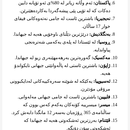
پاکستان:
ئەم وڵاتە زیاتر لە 80%ی ئەو تۆپانە دابین
دەکات کە لە تۆپی پێی پیشەگەردا بەکاردەهێنرێن.
نەیجیریا:
باشترین ئاست لە جامی نەتەوەکانی فیفای
خوار 17 ساڵان.
بەنگلادیش:
درێژترین دێڵتای ناوخۆیی هەیە لە جیهاندا.
ڕوسیا:
لە ئێستادا لە پلەی یەکەمی شەترەنجی
پیاواندایە.
مەکسیک:
گەورەترین بەرهەمهێنەری زیو لە جیهاندا.
ژاپۆن:
باشترین ئاستی لە پاڵەوانێتی جیهانی تایکواندۆ
هەیە.
ئەسیوپیا:
یەکێکە لە شوێنە سەرەکییەکانی لەدایکبوونی
مرۆڤی مۆدێرن.
فلیپین:
باشترین ئاست لە جامی جیهانی مەلەوانی.
میسر:
میسرییە کۆنەکان یەکەم کەس بوون کە
ساڵنامەی 365 ڕۆژەیان بەسەر 12 مانگدا دابەش کرد.
ڤێتنام:
بەرزترین ئەشکەوتی هەیە لە جیهاندا کە
ئەشکەوتی سۆن دۆنگە.