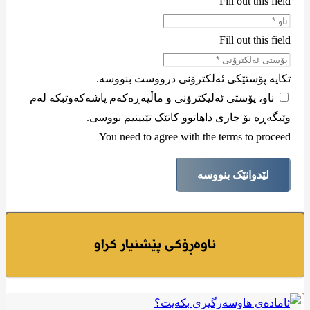
Fill out this field
Fill out this field
تکایە پۆستێکی ئەلکترۆنی درووست بنووسە.
ناو، پۆستی ئەلیکترۆنی و ماڵپەڕەکەم پاشەکەوتبکە لەم
وێبگەڕە بۆ جاری داهاتوو کاتێک تێبینیم نووسی.
You need to agree with the terms to proceed
لێدوانێک بنووسە
ناوەڕۆکی پێشنیار کراو