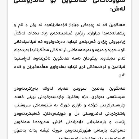
لەش:
هەنگوین کە لە ڕووەکی جیاواز کۆدەکرێتەوە لە بۆن و تام و
پێکهاتەکەیدا جیاوازە. ڕێژەی ڤیتامینەکەی زیاد دەکات لەگەڵ
زیادبوونی ڕێژەی گەردیلەی تێدایە. دەرکەوتووە کە ڤیتامینەکانی
ناو سەوزە و میوە و بەرهەمەکانی تر لە کاتی هەڵگرتنیدا بەردەوام
کەم دەبنەوە. بێگومان ئەمە هەنگوین ناگرێتەوە، لەڕاستیدا
ڤیتامین و توخمەکانی تری تێدایە بەتەواوی هەڵدەگیرێن و کەم
نابن.
هەنگوین چەندین سوودی هەیە، لەوانە بەرزکردنەوەی
سیستەمی بەرگری، دژە بەکتریا، چارەسەرکردنی برینی گەدە،
چارەسەرکردنی کۆکە و ئازاری قورگ بە شێوەیەکی سروشتی،
باشترکردنی تەندروستی دڵ و خوێنبەرەکان، گەنجکردنەوەی
پێست و یارمەتیدانی دابەزاندنی کێش. هەروەها هەنگوین
دەتوانێت یارمەتی هێورکردنەوەی قورگ ئێشە بدات بەهۆی
تایبەتمەندی دژە بەکتریا و دژە هەوکردنی.