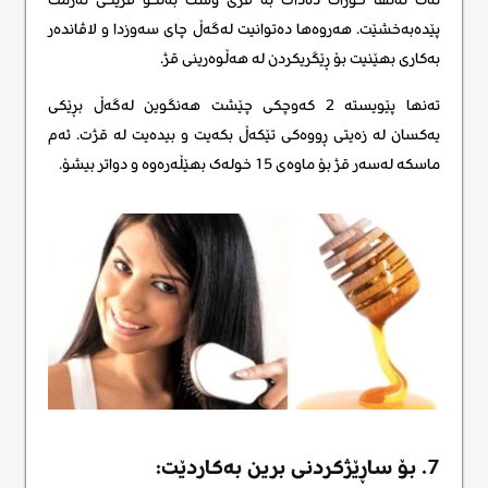
پێدەبەخشێت. هەروەها دەتوانیت لەگەڵ چای سەوزدا و لاڤاندەر
بەکاری بهێنیت بۆ ڕێگریکردن لە هەڵوەرینی قژ.
تەنها پێویستە 2 کەوچکی چێشت هەنگوین لەگەڵ بڕێکی
یەکسان لە زەیتی ڕووەکی تێکەڵ بکەیت و بیدەیت لە قژت. ئەم
ماسکە لەسەر قژ بۆ ماوەی 15 خولەک بهێڵەرەوە و دواتر بیشۆ.
7. بۆ ساڕێژکردنی برین بەکاردێت: