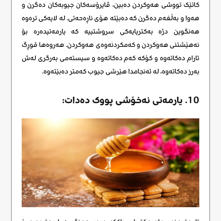
کاتێک تووشی هەوکردن دەبین، ڤایرۆسەکان جیوبەکان دەگرن و
هەوا و بەڵغەم دەگرن کە دەبێتە هۆی ناڕەحەتی. لە لایەکی ترەوە
هەنگوین دژە بەکتریایەکی سروشتییە کە یارمەتیدەرە بۆ
نەهێشتنی هەوکردن و کەمکردنەوەی هەوکردن. هەروەها قوڕگ
ئارام دەکاتەوە و کۆکە کەم دەکاتەوە و سیستەمی بەرگری لەش
بەرز دەکاتەوە، لە ئەنجامدا هێرشی جیوب کەمتر دەبێتەوە.
10. یارمەتی نەخۆشی پووک دەدات: