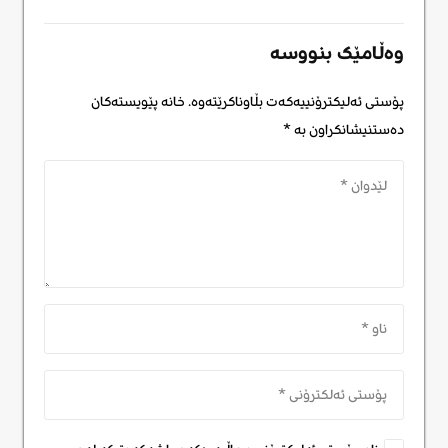
وەڵامێک بنووسە
پۆستی ئەلیکترۆنییەکەت بڵاوناکرێتەوە.
خانە پێویستەکان
دەستنیشانکراون بە
*