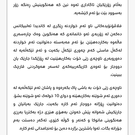
بەڵام زۆرێکیان ئاگاداری ئەوە نین کە هەنگوینیش ڕەنگە زۆر
بەسوود بێت بۆ ئەم کێشەیە.
فلاڤۆنۆیدەکانی ناو ئەم خواردنە ڕێگری لە کاندیدا ئەلبیکانس
دەکەن لە زۆربەی ئەو خانمانەی کە هەنگوین وەک چارەسەری
ماڵەوە بەکاردەهێنن. بۆ ئەم مەبەستە دەتوانیت ئەم خواردنە
لەگەڵ ماستی کەم چەوری تێکەڵ بکەیت و ئەم تێکەڵەیە لە
دەوروبەری ناوچەی زێی خۆت بەکاربهێنیت لە ڕۆژێکدا جارێک یان
دووجار بۆ ئەوەی کاریگەرییەکەی لەسەر هەوکردنی قارچک
ببینیت.
ناوچەی زێی خۆت بە باشی پاک بکەرەوە و پاشان ئەم تێکەڵەیە لە
دەوری ئەم شوێنە بەکاربهێنە و دوای 10 خولەک ئەو شوێنە بشۆ.
دەتوانیت ڕۆژانە دووجار ئەم کارە بکەیت، جارێک بەیانیان و
جارێکیش شەوانە پێش خەوتن. بەهۆی هێزی دژە بەکتریا بەرزی
هەنگوینی مانوکا و کەنەر و گوڵە کێوی، ئەگەر دەستت بەم
جۆرانە بگات، ئەوا باشترین بژاردە دەبن بۆ ئەنجامدانی ئەم کارە.