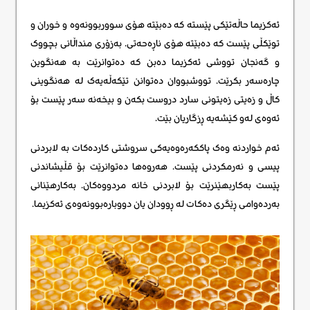
ئەکزیما حاڵەتێکی پێستە کە دەبێتە هۆی سووربوونەوە و خوران و
توێکڵی پێست کە دەبێتە هۆی ناڕەحەتی. بەزۆری منداڵانی بچووک
و گەنجان تووشی ئەکزیما دەبن کە دەتوانرێت بە هەنگوین
چارەسەر بکرێت. تووشبووان دەتوانن تێکەڵەیەک لە هەنگوینی
کاڵ و زەیتی زەیتونی سارد دروست بکەن و بیخەنە سەر پێست بۆ
ئەوەی لەو کێشەیە ڕزگاریان بێت.
ئەم خواردنە وەک پاککەرەوەیەکی سروشتی کاردەکات بە لابردنی
پیسی و نەرمکردنی پێست. هەروەها دەتوانرێت بۆ قڵیشاندنی
پێست بەکاربهێنرێت بۆ لابردنی خانە مردووەکان. بەکارهێنانی
بەردەوامی ڕێگری دەکات لە ڕوودان یان دووبارەبوونەوەی ئەکزیما.