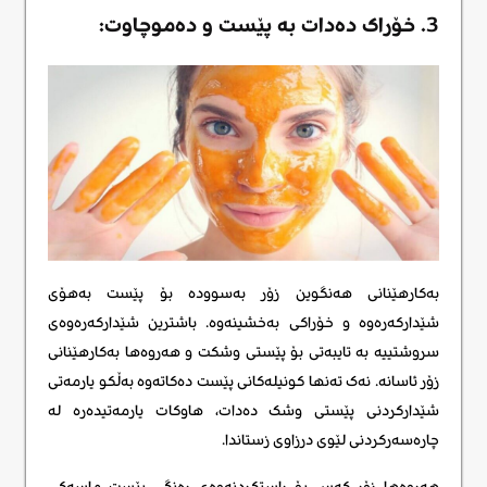
3. خۆراک دەدات بە پێست و دەموچاوت:
بەکارهێنانی هەنگوین زۆر بەسوودە بۆ پێست بەهۆی
شێدارکەرەوە و خۆراکی بەخشینەوە. باشترین شێدارکەرەوەی
سروشتییە بە تایبەتی بۆ پێستی وشکت و هەروەها بەکارهێنانی
زۆر ئاسانە. نەک تەنها کونیلەکانی پێست دەکاتەوە بەڵکو یارمەتی
شێدارکردنی پێستی وشک دەدات، هاوکات یارمەتیدەرە لە
چارەسەرکردنی لێوی درزاوی زستاندا.
هەروەها زۆر کەس بۆ ڕاستکردنەوەی ڕەنگی پێست ماسەکی