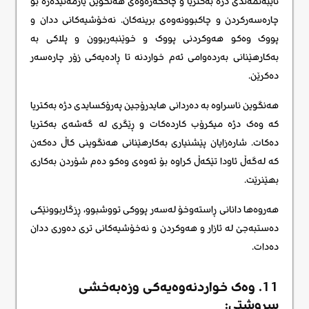
تایبەتمەندی دژە بەکتریا و چاککەرەوەی هەنگوین یارمەتیدەرە بۆ
چارەسەرکردن و چاکبوونەوەی برینەکان. نەخۆشیەکانی ددان و
پووک وەکو هەوکردنی پووک و خوێنبەربوون و پلاکی بە
بەکارهێنانی بەردەوامی ئەم خواردنە تا ڕادەیەکی زۆر چارەسەر
دەکرێن.
هەنگوین ناسراوە بە دەردانی هایدرۆجین پەرۆکسایدی دژە بەکتریا
کە وەک دژە میکرۆب کاردەکات و ڕێگری لە گەشەی بەکتریا
دەکات. شارەزایان پێشنیاری بەکارهێنانی هەنگوینی کاڵ دەکەن
کە لەگەڵ ئاودا تێکەڵ کراوە بۆ ئەوەی وەکو دەم شۆردن بەکاری
بهێنرێت.
هەروەها دانانی ڕاستەوخۆ لەسەر پووکی تووشبوو، ڕزگاربوونێکی
دەستبەجێ لە ئازار و هەوکردن و نەخۆشیەکانی تری دەوری ددان
دەدات.
11. وەک خواردنەوەیەکی وزەبەخشی
سروشتی: