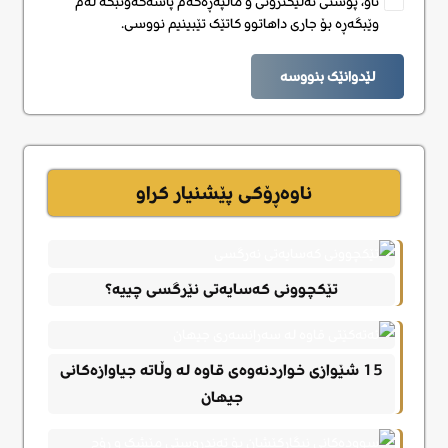
ناو، پۆستی ئەلیکترۆنی و ماڵپەڕەکەم پاشەکەوتبکە لەم
وێبگەڕە بۆ جاری داهاتوو کاتێک تێبینیم نووسی.
لێدوانێک بنووسە
ناوەڕۆکی پێشنیار کراو
تێکچوونی کەسایەتی نێرگسی چییە؟
15 شێوازی خواردنەوەی قاوە لە وڵاتە جیاوازەکانی
جیهان