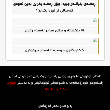
ڕەخنەی بنیاتنەر چییە؛ چۆن ڕەخنە بگرین بەبێ ئەوەی
کەسانی تر توڕە بکەین؟
١4 پێکهاتە و بینای سەیر لەسەر زەوی
5 کاریگەری مۆسیقا لەسەر بیرەوەری
ئەگەر ناوەڕۆکی ماڵپەڕی بوزانین بەکاربهێنیت بەبێ دابینکردنی لینکی
ڕاستەوخۆ، ناوەڕۆکەکەت بە شێوەیەکی ئۆتۆماتیکی و بە دەستی
ڕاپۆرت
دەکرێت بۆ DMCA
.
پەیوەندی بکەن لە ڕێگەی: