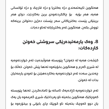
هەنگوین تایبەتمەندی دژە بەکتریا و دژە قارچک و دژە ئۆکسانی
هەیە، هەر بۆیە بۆ چاککردنەوەی برین بەکاردێت. دوای هەر
برینێکی پێست، بەکتریاکانی سەر پێستت دەژین دەتوانن برینەکە
تووش بکەن. هەنگوین ئەم بەکتریایانە لەناو دەبات.
8. وەک یارمەتیدەرێکی سروشتی خەوتن
کاردەکات:
کێشەت هەیە لە خەوتن؟ پێویستە هەوڵبدەیت ئەم خواردنەوەیە
لە شیری گەرم و هەنگوین بخۆیتەوە تەنها پێش خەوتن. خەڵک بۆ
چەندین سەدە ئەم خواردنەوەیە بەکاردەهێنن بۆ ئەوەی یارمەتیان
بدات لە خەوتن.
ئەم خواردنەوەیە تاڕادەیەک ئاسانە بۆ ئامادەکردن. تەنها پێویستە
کەوچکێک هەنگوین بخەیتە ناو پەرداخێک شیری گەرمەوە یان یەک
یان دوو کەوچک بخەیتە ناو کوپێک چای بابۆنی و بیخۆرەوە بۆ