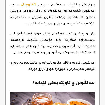
بەرفراوان بەکاردێت و چەندین سوودی
تەندروستی
هەیە.
هەنگوین شلەیەکە کە هەنگەکان لە ڕەگی ڕووەکی دروستی
دەکەن. لە هەموو جیهاندا بەهۆی شیرینی و تامەکەیەوە
خۆشەویستە، لە چەندین خواردن و ڕێچکەدا بەکاردێت.
بۆن و ڕەنگ و تامی هەنگوین بەپێی جۆری ئەو گوڵەی لێی
دروستکراوە دەگۆڕێت، بۆیە جۆرەکانی بێشومار بەردەستە.
هەروەها کۆمەڵێک سوودی تەندروستی ئەگەری هەیە و بەشدارە
لە زۆرێک لە چارەسەرەکانی ماڵەوە و چارەسەری دەرمانی بەدیل.
هەنگوینی خاو بە درێژایی مێژوو ناسراوە بە چاککردنەوەی برین و
یارمەتی هەرسکردن و هێورکردنەوەی ئازاری قوڕگه.
هەنگوین چ ئاوێتەیەکی تێدایە؟