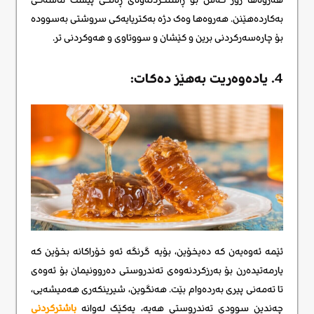
بەکاردەهێنن. هەروەها وەک دژە بەکتریایەکی سروشتی بەسوودە
بۆ چارەسەرکردنی برین و کێشان و سووتاوی و هەوکردنی تر.
4. یادەوەریت بەهێز دەکات:
ئێمە ئەوەیەن کە دەیخۆین، بۆیە گرنگە ئەو خۆراکانە بخۆین کە
یارمەتیدەرن بۆ بەرزکردنەوەی تەندروستی دەروونیمان بۆ ئەوەی
تا تەمەنی پیری بەردەوام بێت. هەنگوین، شیرینکەری هەمیشەیی،
چەندین سوودی تەندروستی هەیە، یەکێک لەوانە
باشترکردنی