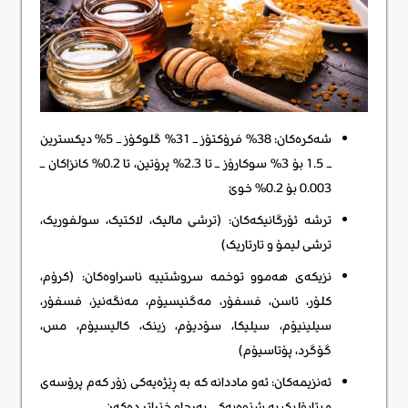
شەکرەکان: 38% فرۆکتۆز – 31% گلوکۆز – 5% دیکسترین
– 1.5 بۆ 3% سوکارۆز – تا 2.3% پرۆتین، تا 0.2% کانزاکان –
0.003 بۆ 0.2% خوێ
ترشە ئۆرگانیکەکان: (ترشی مالیک، لاکتیک، سولفوریک،
ترشی لیمۆ و تارتاریک)
نزیکەی هەموو توخمە سروشتییە ناسراوەکان: (کرۆم،
کلۆر، ئاسن، فسفۆر، مەگنیسیۆم، مەنگەنیز، فسفۆر،
سیلینیۆم، سیلیکا، سۆدیۆم، زینک، کالیسیۆم، مس،
گۆگرد، پۆتاسیۆم)
ئەنزیمەکان: ئەو ماددانە کە بە ڕێژەیەکی زۆر کەم پرۆسەی
میتابۆلیک بە شێوەیەکی بەرچاو خێراتر دەکەن.