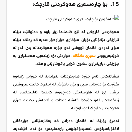
15. بۆ چارەسەری هەوکردنی قارچک:
هەوکردنی قارچکی لە نێو خانماندا زۆر باوە و دەتوانێت ببێتە
ئازارێکی بێکۆتایی بۆیان. هۆکاری جۆراوجۆر هەیە کە ڕەنگە ببێتە
هۆی ئەوەی خانمان تووشی ئەو جۆرە هەوکردنانە ببن، لەوانە
خوێنبەربوونی
سوڕی مانگانە
، خواردنی دژە زیندەیی، هەستیاری بە
جۆرێکی دیاریکراوی سابون، خراپی پاکوخاوێنی و هتد.
نیشانەکانی ئەم جۆرە هەوکردنانە لەوانەیە لە خورانی زێیەوە
بگۆڕێت بۆ دەردانی سپی و بۆن ناخۆش لە زێیەوە. کاتێک سروشتی
ترشی زێ لە هاوسەنگی دەرچووە، کاندیدا ئەلبیکانس لە
ژینگەیەکی لەو جۆرەدا گەشە دەکات و ئەمەش دەبێتە هۆی
هەوکردنی قارچک لەو ناوچانە.
ئەمڕۆ زۆرێک لە خانمان دەزانن کە بەکارهێنانی جۆرەکانی
لاکتۆباسیلۆس ئەسیدۆفیلۆس یارمەتیدەرە بۆ ئەم کێشەیە،