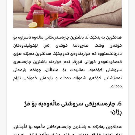
هەنگوین بە یەکێک لە باشترین چارەسەرەکانی ماڵەوە ناسراوە بۆ
کۆکەی وشک هەروەها کۆکەی تەڕ. لێکۆڵینەوەکان
دەریانخستووە کە خواردنەوەی کەوچکێک هەنگوین دەبێتە هۆی
کەمکردنەوەی خورانی قوڕگ. ئەم خواردنە باشترین چارەسەری
سروشتی کۆکەیە، بەتایبەت بۆ منداڵان، چونکە یارمەتی
نەهێشتنی کۆکەی شەوانە دەدات و یارمەتی خەوێکی ئارام
دەدات.
6. چارەسەرێکی سروشتی ماڵەوەیە بۆ قژ
ڕژان:
هەنگوین یەکێکە لە باشترین چارەسەرەکانی ماڵەوە بۆ قڵیشان.
نەک تەنها خۆراک دەدات بە قژی وشک بەڵکو قژێکی نەرمت