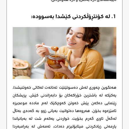
1. لە کۆنتڕۆڵکردنی کێشدا بەسوودە:
هەنگوین چەوری لەش دەسوتێنێت تەنانەت لەکاتی خەوتنیشدا،
یەکێکە لە باشترین خۆراکەکان بۆ دابەزاندنی کێش. پزیشکان
ڕێنمایی دەکەن پێش خەوتن کەوچکێک لەم ماددە موعجیزە
ئامێزەوە بخۆن. هەروەها دەتوانیت بەیانی زوو بە گەدەی بەتاڵ
لەگەڵ ئاوی گەرم بخۆیت. خواردنی یەکەم شت لە بەیانیاندا
یارمەتی زیادکردنی میتابۆلیزم دەدات، ئەمەش لە بەرامبەردا