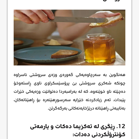
هەنگوین بە سەرچاوەیەکی گەورەی وزەی سروشتی ناسراوە
چونکە شەکری سروشتی بێ پرۆسێسکراوی ناوی ڕاستەوخۆ
دەچێتە ناو خوێنەوە، کە لە بەرامبەردا دەتوانێت وزەیەکی خێرات
پێبدات. ئەم زیادکردنە خێرایە سەرسوڕهێنەرە بۆ ڕاهێنانەکان،
بەتایبەتی ڕاهێنانە درێژخایەنەکانی بەرگەگرتن.
12. ڕێگری لە ئەکزیما دەکات و یارمەتی
کۆنترۆڵکردنی دەدات: