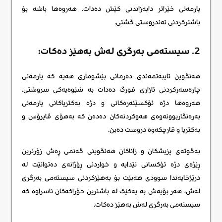
یارمەتی خێراتر دابەزاندنی کێش دەدات. هەروەها باشە بۆ
باشترکردنی تەندروستی گشتی.
2. سیستەمی بەرگری لەش بەهێز دەکات:
هەنگوین تایبەتمەندی دەرمانی بێشوماری هەیە کە یارمەتی
چارەسەرکردنی ئازاری قورگ دەدات بە شێوەیەکی سروشتی.
هەروەها دژە ئۆکسێنەرەکانی و دژە بەکتریاکانی یارمەتی
بەرەنگاربوونەوەی هەوکردنەکان دەدەن کە بەهۆی ڤایرۆس و
بەکتریا و قارچکەوە دروست دەبن.
بەگوتەی پزیشکان و زاناکان هەنگوینی گەنمی ڕەش زۆرترین
ڕێژەی دژە ئۆکسانی تێدایە و خواردنی ڕۆژانەی دەتوانێت لە
درێژخایەندا سوودی هەبێت بۆ بەهێزکردنی سیستەمی بەرگری
لەش، هەر بۆیەش بە یەکێک لە باشترین خۆراکەکان ناسراوە کە
سیستەمی بەرگری لەش بەهێز دەکات.