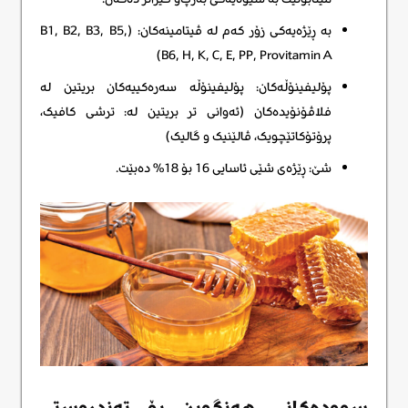
بە ڕێژەیەکی زۆر کەم لە ڤیتامینەکان: (B1, B2, B3, B5,
B6, H, K, C, E, PP, Provitamin A)
پۆلیفینۆڵەکان: پۆلیفینۆڵە سەرەکییەکان بریتین لە
فلاڤۆنۆیدەکان (ئەوانی تر بریتین لە: ترشی کافیک،
پرۆتۆکاتێچویک، ڤالێنیک و گالیک)
شێ: ڕێژەی شێی ئاسایی 16 بۆ 18% دەبێت.
سوودەکانی هەنگوین بۆ تەندروستی