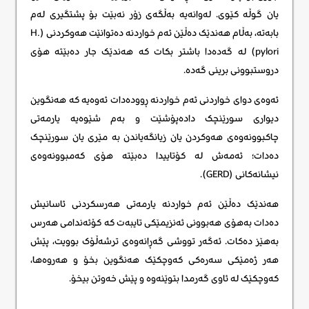
یان گوڵە کێوی. لەوانەیە بەڵگەی زۆر نەبێت بۆ پشتگیری لەم
بابەتە، بەڵام هەندێک دەڵێن ئەم خواردنە دەتوانێت هەوکردنی (H.
pylori) لە گەدەدا باشتر بکات کە هەندێک جار دەبێتە هۆی
دروستبوونی برینی گەدە.
ئەوەی دوای خواردنی ئەم خواردنە ڕوودەدات ئەوەیە کە هەنگوین
دیواری سورێنچک دادەپۆشێت و بەم شێوەیە یارمەتی
چاکبوونەوەی هەوکردن یان زیانگەیاندن بە مێری یان سورێنچک
دەدات؛ ئەمەش لە کۆتاییدا دەبێتە هۆی کەمبوونەوەی
نیشانەکانی (GERD).
هەندێک دەڵێن ئەم خواردنە یارمەتی هەرسکردنی ئاسانیش
دەدات بەهۆی هەبوونی ئەنزیمێکی تایبەت کە کۆئەندامی هەرس
بەهێز دەکات. ئەگەر تووشی گەڕانەوەی ترشەڵۆک بوویت، پێش
هەر ژەمێکی سەرەکی کەوچکێک هەنگوین بخۆ و هەروەها،
کەوچکێک لە ئاوی گەرمدا بتوێنەوە و پێش خەوتن بیخۆ.