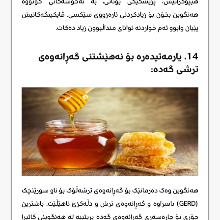
هیپۆکراتیس، پزیشکێکی یۆنانی، بە نەخۆشەکانی گوتووە
هەنگوین بخۆن بۆ زیادکردنی ئارەزووی سێکسی. ڤایکینگەکانیش
پێیان وابوو ئەم خواردنە توانای منداڵبوون زیاد دەکات.
14. یارمەتیدەرە بۆ نەهێشتنی گەڕانەوەی
ترشی گەدە:
هەنگوین وەک دەرمانێک بۆ گەڕانەوەی ترشەڵۆک بۆ ناو سورێنچک
(GERD) ناسراوە و گەڕانەوەی ترش و دڵەکزێ ناهێڵێت. باشترین
جۆری بۆ چارەسەری گەڕانەوەی گەدە بریتییە لە هەنگوینی کاتیرا