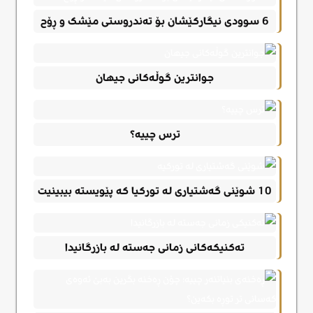
6 سوودی نیگارکێشان بۆ تەندروستی مێشک و ڕۆح
جوانترین گوڵەکانی جیهان
ترس چییە؟
10 شوێنی گەشتیاری لە تورکیا کە پێویستە بیبینیت
تەکنیکەکانی زمانی جەستە لە بازرگانیدا