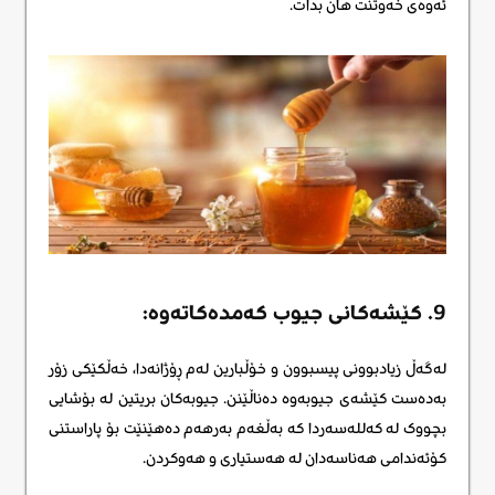
ئەوەی خەوتنت هان بدات.
9. کێشەکانی جیوب کەمدەکاتەوە:
لەگەڵ زیادبوونی پیسبوون و خۆڵبارین لەم ڕۆژانەدا، خەڵکێکی زۆر
بەدەست کێشەی جیوبەوە دەناڵێنن. جیوبەکان بریتین لە بۆشایی
بچووک لە کەللەسەردا کە بەڵغەم بەرهەم دەهێنێت بۆ پاراستنی
کۆئەندامی هەناسەدان لە هەستیاری و هەوکردن.