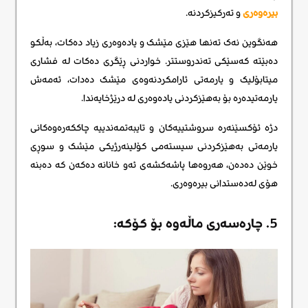
بیرەوەری
و تەرکیزکردنە.
هەنگوین نەک تەنها هێزی مێشک و یادەوەری زیاد دەکات، بەڵکو
دەبێتە کەسێکی تەندروستتر. خواردنی ڕێگری دەکات لە فشاری
میتابۆلیک و یارمەتی ئارامکردنەوەی مێشک دەدات، ئەمەش
یارمەتیدەرە بۆ بەهێزکردنی یادەوەری لە درێژخایەندا.
دژە ئۆکسێنەرە سروشتییەکان و تایبەتمەندییە چاککەرەوەکانی
یارمەتی بەهێزکردنی سیستەمی کۆلینەرژیکی مێشک و سوڕی
خوێن دەدەن، هەروەها پاشەکشەی ئەو خانانە دەکەن کە دەبنە
هۆی لەدەستدانی بیرەوەری.
5. چارەسەری ماڵەوە بۆ کۆکە: