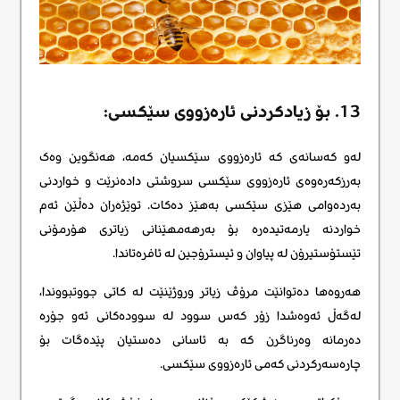
13. بۆ زیادکردنی ئارەزووی سێکسی:
لەو کەسانەی کە ئارەزووی سێکسیان کەمە، هەنگوین وەک
بەرزکەرەوەی ئارەزووی سێکسی سروشتی دادەنرێت و خواردنی
بەردەوامی هێزی سێکسی بەهێز دەکات. توێژەران دەڵێن ئەم
خواردنە یارمەتیدەرە بۆ بەرهەمهێنانی زیاتری هۆرمۆنی
تێستۆستیرۆن لە پیاوان و ئیسترۆجین لە ئافرەتاندا.
هەروەها دەتوانێت مرۆڤ زیاتر وروژێنێت لە کاتی جووتبووندا،
لەگەڵ ئەوەشدا زۆر کەس سوود لە سوودەکانی ئەو جۆرە
دەرمانە وەرناگرن کە بە ئاسانی دەستیان پێدەگات بۆ
چارەسەرکردنی کەمی ئارەزووی سێکسی.