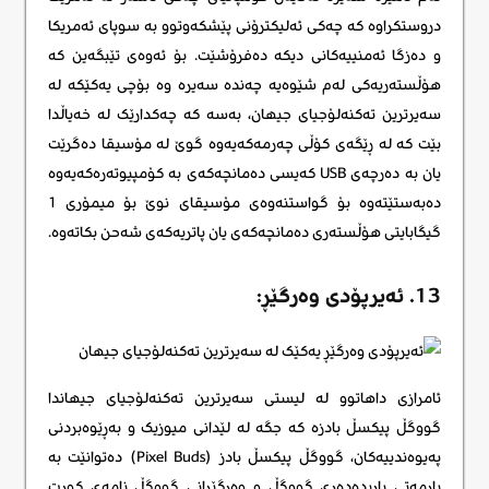
دروستکراوە کە چەکی ئەلیکترۆنی پێشکەوتوو بە سوپای ئەمریکا
و دەزگا ئەمنییەکانی دیکە دەفرۆشێت. بۆ ئەوەی تێبگەین کە
هۆڵستەریەکی لەم شێوەیە چەندە سەیرە وە بۆچی یەکێکە لە
سەیرترین تەکنەلۆجیای جیهان، بەسە کە چەکدارێک لە خەیاڵدا
بێت کە لە ڕێگەی کۆڵی چەرمەکەیەوە گوێ لە مۆسیقا دەگرێت
یان بە دەرچەی USB کەیسی دەمانچەکەی بە کۆمپیوتەرەکەیەوە
دەبەستێتەوە بۆ گواستنەوەی مۆسیقای نوێ بۆ میمۆری 1
گیگابایتی هۆڵستەری دەمانچەکەی یان پاتریەکەی شەحن بکاتەوە.
13. ئەیرپۆدی وەرگێڕ:
ئامرازی داهاتوو لە لیستی سەیرترین تەکنەلۆجیای جیهاندا
گووگڵ پیکسڵ بادزه که جگە لە لێدانی میوزیک و بەڕێوەبردنی
پەیوەندییەکان، گووگڵ پیکسڵ بادز (Pixel Buds) دەتوانێت بە
یارمەتی یاریدەدەری گووگڵ و وەرگێڕانی گووگڵ نامەی کورت