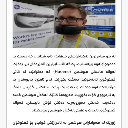
لە نێو سەیرترین تەکنەلۆجیای جیهاندا، ئەو شتانەی کە دەبێت بە
دەموچاوتەوە بیبەستیت، ڕەنگە نائاساییترین ئامێرەکان بن. یەکێک
لەوانە ماسکی هوشمێ (Hushme) کە دەتوانێت لە کاتی
گفتوگۆی تەلەفۆنیدا دەنگت بگۆڕێت. ئەم ئامێرە پەیوەندی بە
مۆبایلەکەتەوە دەکات و دەتوانیت ڕێکخستنەکانی گۆڕینی دەنگ
بە ئارەزووی خۆت بگۆڕیت. هەروەها کاتێک لەگەڵ هوشمێ قسە
دەکەیت، خەڵکی دەوروبەرت دەنگی تۆش نابیستن. کەواتە
گفتوگۆی تایبەت و نهێنی لەگەڵ هوشمێ مومکینە.
زۆرێک لە هەوادارانی هوشمێ بە ئامرازێکی گونجاو بۆ گفتوگۆی