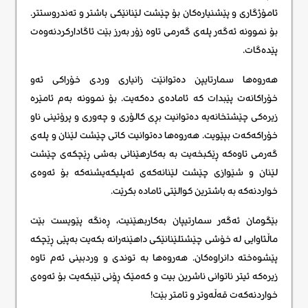
ئامۆژگاری و پێشنیارەکان بۆ چێشت لێنانێکی باشتر و تەندروستتر.
بۆ نموونە ئەگەر پلەی گەرمی تاوە زۆر بەرز بێت ئاگادارکردنەوەت
پێدەگات.
هەروەها سمارتایپن دەتوانێت زانیاری وردی خۆراکی ئەو
خۆراکانەت پێبدات کە ئامادەی دەکەیت. بۆ نموونە بەم ئامێرە
زیرەکی چێشتخانەیە دەتوانیت بڕی کالۆری و چەوری و پرۆتینی ناو
خۆراکەکەت بپێویت. هەروەها دەتوانیت کاتی چێشت لێنان و پلەی
گەرمی تاوەکە ڕێکبخەیت بە بەکارهێنانی بەشی ڕێچکەی چێشت
لێنان و شێوازی چێشت لێنانەکەی ئەپلیکەیشنەکە بۆ ئەوەی
خواردنەکە بە باشترین کوالێتی ئامادە بکرێت.
بێگومان ئەگەر سمارتیپان بەکاربهێنیت، ڕەنگە پێویست بێت
ماڵئاوایی لە خۆشی چێشتلێنانێکی داهێنەرانە بکەیت بەپێی ڕێچکە
پێشوەختە دانراوەکان. هەروەها بە توندی و وردبینی ئەم تاوە
زیرەکە ئیتر ناتوانی ناشرین بیت و کەمێک ڕۆنی تێبکەیت بۆ ئەوەی
خواردنەکەت قەڵەوتر و تامتر بێت!