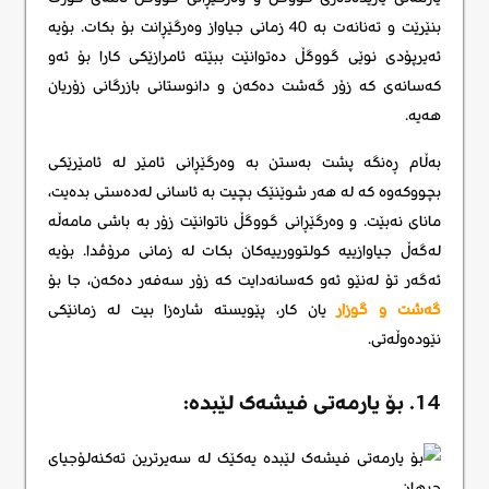
بنێرێت و تەنانەت بە 40 زمانی جیاواز وەرگێڕانت بۆ بکات. بۆیە
ئەیرپۆدی نوێی گووگڵ دەتوانێت ببێتە ئامرازێکی کارا بۆ ئەو
کەسانەی کە زۆر گەشت دەکەن و دانوستانی بازرگانی زۆریان
هەیە.
بەڵام ڕەنگە پشت بەستن بە وەرگێڕانی ئامێر لە ئامێرێکی
بچووکەوە کە لە هەر شوێنێک بچیت بە ئاسانی لەدەستی بدەیت،
مانای نەبێت. و وەرگێڕانی گووگڵ ناتوانێت زۆر بە باشی مامەڵە
لەگەڵ جیاوازییە کولتوورییەکان بکات لە زمانی مرۆڤدا. بۆیە
ئەگەر تۆ لەنێو ئەو کەسانەدایت کە زۆر سەفەر دەکەن، جا بۆ
گەشت و گوزار
یان کار، پێویستە شارەزا بیت لە زمانێکی
نێودەوڵەتی.
14. بۆ یارمەتی فیشەک لێبدە: