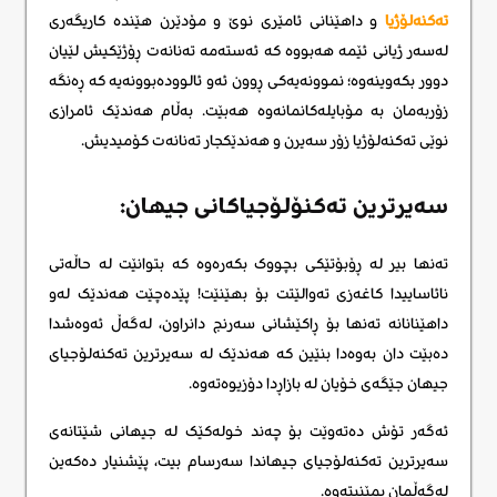
تەکنەلۆژیا
و داهێنانی ئامێری نوێ و مۆدێرن هێندە کاریگەری
لەسەر ژیانی ئێمە هەبووە کە ئەستەمە تەنانەت ڕۆژێکیش لێیان
دوور بکەوینەوە؛ نموونەیەکی ڕوون ئەو ئالوودەبوونەیە کە ڕەنگە
زۆربەمان بە مۆبایلەکانمانەوە هەبێت. بەڵام هەندێک ئامرازی
نوێی تەکنەلۆژیا زۆر سەیرن و هەندێکجار تەنانەت کۆمیدیش.
سەیرترین تەکنۆلۆجیاکانی جیهان:
تەنها بیر لە ڕۆبۆتێکی بچووک بکەرەوە کە بتوانێت لە حاڵەتی
نائاساییدا کاغەزی تەوالێتت بۆ بهێنێت! پێدەچێت هەندێک لەو
داهێنانانە تەنها بۆ ڕاکێشانی سەرنج دانراون، لەگەڵ ئەوەشدا
دەبێت دان بەوەدا بنێین کە هەندێک لە سەیرترین تەکنەلۆجیای
جیهان جێگەی خۆیان لە بازاڕدا دۆزیوەتەوە.
ئەگەر تۆش دەتەوێت بۆ چەند خولەکێک لە جیهانی شێتانەی
سەیرترین تەکنەلۆجیای جیهاندا سەرسام بیت، پێشنیار دەکەین
لەگەڵمان بمێنیتەوە.