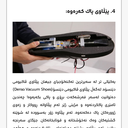
4. پێڵاوی پاك كه‌ره‌وه‌:
یەکێکی تر لە سەیرترین تەکنەلۆجیای جیهان پێڵاوی ڤاکیومی
دێنسۆه. لەگەڵ پێڵاوی ڤاکیومی دێنسۆ(Denso Vacuum Shoes)
دەتوانیت لەسەر فەرشەکەت بڕۆی و پاکی بکەیەوە! چەندین
ئامێری پاککردنەوە و مژینی ژێر ئەم پێڵاوانە ڕووکار و زەوی
ژوورەکان پاک دەکەنەوە. ئەم پێڵاوە زۆر بەسوودە لە شوێنە
گشتیەکان وەک نەخۆشخانە و قوتابخانەکان. جێگای سەرنجە
بزانین ئەم پێڵاوە ڕشتنە دەرئەنجامی تاقیکردنەوە و هەڵەی