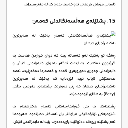
ئاسایی مۆبایل یارمەتی ئەو کەسە بدەن کە لە مەترسیدایە.
15. پشتێنەی هەڵسەنگاندنی کەمەر:
ڕەنگە تۆ یەکێک لەو کەسانە بیت کە دوای خواردن هەست بە
گرژبوون دەکەیت. بەتایبەت ئەگەر بەدوای دابەزاندنی کێش و
دابەزاندنی چەوری دەوروبەری گەدە و کەمەردا دەگەڕێیت، ئەمە
هەستێکی نایاب نییە. لێرەدایە کە یەکێک لە سەیرترین
تەکنەلۆجیای جیهان کە پێی دەوترێت پشتێنەی چەرمیی بێڵتی
(Belty) بە هانای ئێوەوە دێت.
پشتێنەکە بە پێی گۆڕانکارییەکانی کەمەر بەکارھێنەر بە
شێوەیەکی ئۆتۆماتیکی فراوانتر یان تەسکتر دەبێتەوە. هەروەها
ئەم پشتێنە زیرەکە دەتوانێت یاریدەدەرت بێت لە دابەزاندنی کێش.