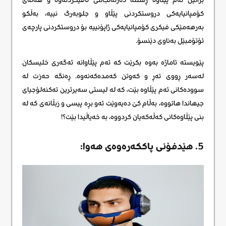
کۆمپانیایەکی دروستکردنی پێڵاو و جلوبەرگ نییە، بەڵکو
بەرهەمێکی فیکری کۆمپانیایەکی ژاپۆنییە بۆ دروستکردنی پارچەی
ئۆتۆمبێل بەناوی دێنسۆ.
پێویستە ئاماژە بەوە بکرێت کە ئەم پێڵاوانە ئەگەری خلیسکان
لەسەر ڕووی تەڕ و کەوتن کەمدەکەنەوە. ڕەنگە حەزت لە
سوودەکانی ئەم پێڵاوە بێت، کە لە لیستی سەیرترین تەکنەلۆجیای
جیهاندا هاتووە، بەڵام کێ دەیەوێت ئەو بڕە پیسی و زبڵانەی کە لە
بنی پێڵاوەکانی کەڵەکەیان کردووە، بە خەیاڵیدا بێت؟!
5. هێدفۆنی پاککەرەوەی هەوا: