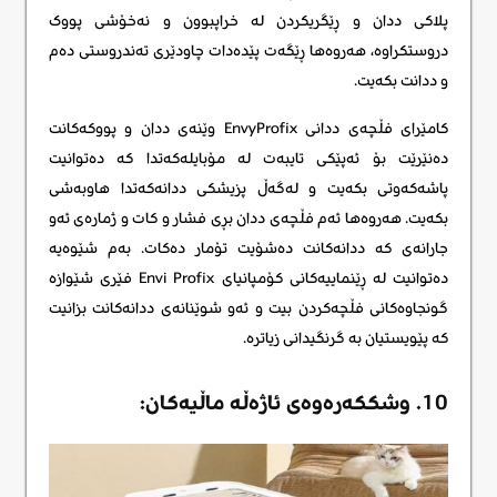
پلاکی ددان و ڕێگریکردن لە خراپبوون و نەخۆشی پووک
دروستکراوە، هەروەها ڕێگەت پێدەدات چاودێری تەندروستی دەم
و ددانت بکەیت.
کامێرای فڵچەی ددانی EnvyProfix وێنەی ددان و پووکەکانت
دەنێرێت بۆ ئەپێکی تایبەت لە مۆبایلەکەتدا کە دەتوانیت
پاشەکەوتی بکەیت و لەگەڵ پزیشکی ددانەکەتدا هاوبەشی
بکەیت. هەروەها ئەم فڵچەی ددان بڕی فشار و کات و ژمارەی ئەو
جارانەی کە ددانەکانت دەشۆیت تۆمار دەکات. بەم شێوەیە
دەتوانیت لە ڕێنماییەکانی کۆمپانیای Envi Profix فێری شێوازە
گونجاوەکانی فڵچەکردن بیت و ئەو شوێنانەی ددانەکانت بزانیت
کە پێویستیان بە گرنگیدانی زیاترە.
10. وشککەرەوەی ئاژەڵە ماڵیەکان: