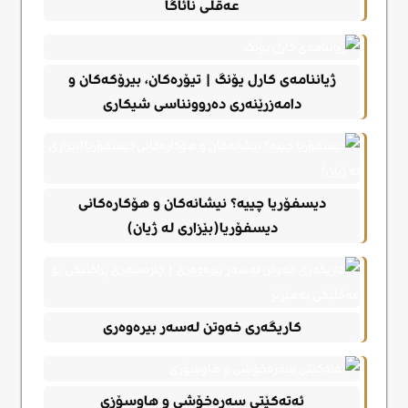
عەقڵی نائاگا
ژیاننامەی کارل یۆنگ | تیۆرەکان، بیرۆکەکان و
دامەزرێنەری دەروونناسی شیکاری
دیسفۆریا چییە؟ نیشانەکان و هۆکارەکانی
دیسفۆریا(بێزاری لە ژیان)
کاریگەری خەوتن لەسەر بیرەوەری
ئەتەکێتی سەرەخۆشی و هاوسۆزی