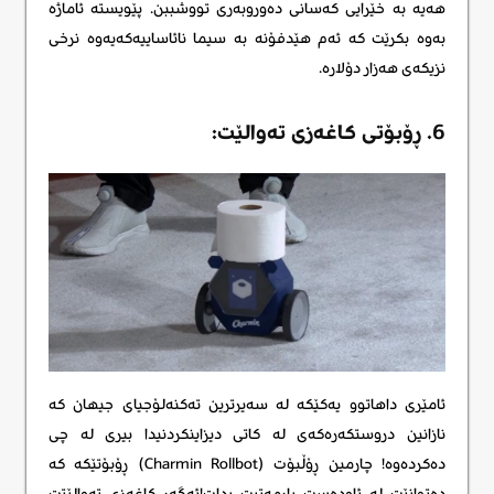
هەیە بە خێرایی کەسانی دەوروبەری تووشببن. پێویستە ئاماژە
بەوە بکرێت کە ئەم هێدفۆنە بە سیما نائاساییەکەیەوە نرخی
نزیکەی هەزار دۆلارە.
6. ڕۆبۆتی کاغەزی تەوالێت:
ئامێری داهاتوو یەکێکە لە سەیرترین تەکنەلۆجیای جیهان کە
نازانین دروستکەرەکەی لە کاتی دیزاینکردنیدا بیری لە چی
دەکردەوە! چارمین ڕۆڵبۆت (Charmin Rollbot) ڕۆبۆتێکە کە
دەتوانێت له ئاودەست یارمەتیت بدات!ئەگەر کاغەزی تەوالێتت