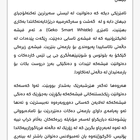
ئامێرێکی دیکە کە دەتوانیت لە لیستی سەیرترین تەکنەلۆجیای
جیهان دابه و لە گەشت و سەرگەرمییە درێژخایەنەکانتدا بەکاری
بهێنیت، ئامێری (Geko Smart Whistle) ە. ئەم فیشە
ئەلیکترۆنییە کە لە فیشەی ئاسایی دەچێت، ڕێگەت پێدەدات لە
حاڵەتی نائاساییدا پەیوەندی بۆ یارمەتی بنێریت. فیشەی زیرەکی
گێککۆ بە بلوتوس و شوێنپێهەڵگری جی پی ئێس کاردەکات و
دەتوانێت فیشەکە لێبدات و دەنگێکی بەرز دروست بکات بۆ
یارمەتیدان لە حاڵەتی لەناکاودا.
هەروەها ئەگەر هێرشبەرێک بەشدار بووبێت، ئەوا کەسەکە
دەتوانێت ڕێکخستنەکانی فیشەکەکە بگۆڕێت بەجۆرێک کە دەنگی
فیشەکەکە لەلایەن کەسانی دەوروبەرەوە نەبیسترێت و تەنها
ئەو پەیامەی داوای یارمەتی دەکات دەنێردرێت بۆ ئامادەبووانی
پێشوەختە دیاریکراو لەسەر مۆبایلە زیرەکەکان. بەڵام خراپ نییە
کە ئەوە لەبەرچاو بگرین کە لە زۆرێک لە حاڵەتە فریاگوزارییەکاندا
پۆلیس، ئاگرکوژێنەوە یان ئەمبولانس دەتوانن باشتر لە بینەری