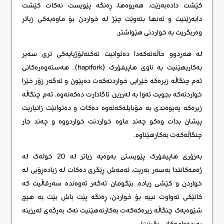
کێشت دادەبەزێت. هەروەها، ڕەنگە پێویست نەکات کێشت
دابەزێنیت و تەنها بتەوێت چێژ لە خواردن بۆ ماوەیەکی زیاتر
وەربگریت بە خواردنی هێواشتر.
لە هەردوو حاڵەتەکەدا دەتوانیت تەکنەلۆژیایەکی تری سەیر
بەکاربهێنیت بە ناوی هاپیفۆرک (hapifork). هەستەوەرەکانی
ئەم چنگاڵە زیرەکە خێرایی خواردنەکەت دەپێون و ئەگەر زۆر خێرا
خواردنەکە بجویت ئەوا بە لەرزین ئاگادارت دەکەنەوە. ئەم چنگاڵە
زیرەکە پەیوەندی بە مۆبایلەکەتەوە دەکات و دەتوانێت زانیاریت
پیشان بدات وەکو چەند ماوە خواردنت خواردووە و چەند جار
چنگاڵەکەت بەکارهێناوە.
بەزۆری هاپیفۆرک پێویستی بەوەیە زیاتر لە 20 خولەک لە
ژەمەکانتدا بەسەر بەریت. ئەمەش ڕێگری دەکات لە زیادەڕۆیی لە
خواردن و کێشی زیادە. بێگومان ئەگەر ئەوەندە سەرقاڵیت کە
کاتێکی تەواوت نییە بۆ خواردن، ڕەنگە پێت باش بێت بە هیچ
شێوەیەک چنگاڵە زیرەکەکەت بەکارنەهێنیت نەک بەرگەی لەرزینە
بەردەوامەکانی بگرێت!