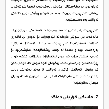
تەواو بوو، بە بەکارهێنانی مۆبایلە زیرەکەکەت تەنها شوێنەکەت
پیشانی ئەم ڕۆبۆتە بچووکە بدە بۆ ئەوەی ڕۆڵێکی نوێی کاغەزی
تەوالێت بەدەستبهێنیت.
ئەم ڕۆبۆتە بە چەندین هەستەوەرەوە بە ئاستەنگی جۆراوجۆر لە
ماڵەکەت یان شوێنی کارەکەتدا تێدەپەڕێت بۆ ئەوەی بێ کاغەزی
تەوالێت نەمێنیتەوە! ئەم ڕۆبۆتە سەیرە لە ئێستادا لە بازاڕدا
بەردەست نییە و تەنها لە چەند پێشانگایەکدا نمایشکراوە بۆ
ئەوەی نیشان بدات کە چۆن تەکنەلۆژیا دەتوانێت کێشە باو و
ڕۆژانەکانمان چارەسەر بکات. بێگومان ئەوە ئێوەن کە حوکم بدەن
کە ڕۆبۆتی گەیاندنی کاغەزی تەوالێت تا چەند دەتوانێت ژیانت
باشتر بکات و تا چ مەودایەك لە لیستی سەیرترین تەکنەلۆجیای
جیهان دەگونجێت!
7. ماسکی گۆڕینی دەنگ: