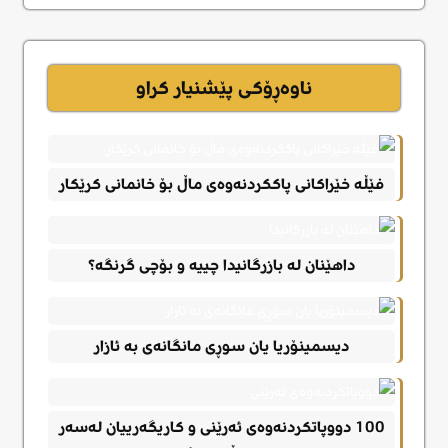
ناوەڕۆکی پێشنیار کراو
فێڵە خێراکانی پاککردنەوەی ماڵ بۆ خانمانی کرێکار
داهێنان لە بازرگانیدا چییە و بۆچی گرنگە؟
دیسمینۆریا یان سوڕی مانگانەی بە ئازار
100 دووپاتکردنەوەی ئەرێنی و کاریگەرییان لەسەر