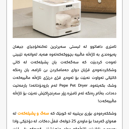
ئامێری داهاتوو لە لیستی سەیرترین تەکنەلۆجیای جیهان
پەیوەندی بە ئاژەڵە ماڵییە بچووکەکەتەوە هەیە. لەوانەیە تێبینی
ئەوەت کردبێت کە سەگەکەت یان پشیلەکەت لە کاتی
وشککردنەوەی قژیان دوای حەمامکردن بێ ئارامە، یان ڕەنگە
کاتێکی تەواوت نەبێت بۆ ئەوەی قژی درێژی ئاژەڵە ماڵییەکەت
وشک بکەیتەوە. Pepe Pet Dryer لەم بارودۆخانەدا یارمەتیت
دەدات، بەڵام ڕەنگە ئەم ئامێرە زۆر سەرنجڕاکێش نەبێت بۆ ئاژەڵە
ماڵییەکەت!
وشککەرەوەی بۆری بریتییە لە کوبێک کە
سەگ و پشیلەکەت
لە
هەوای گەرمدا بۆ ماوەی 25 خولەک قفڵ دەکات. لە دۆخێکی وادا
بەدووری نازانرێت ئاژەڵەکە دوای جێهێشتنی کوبەکە ڕقی لێت