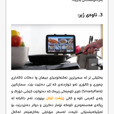
3. تاوەی ژیر:
یەکێکی تر لە سەیرترین تەکنەلۆجیای جیهان وا دەکات ئاگاداری
چەوری و کالۆری ئەو خواردنەی کە لێی دەنێیت بێت. سمارتایپن
(SmartyPans) ناوی تاوەیەکی زیرەک کە دەتوانێت کێشی خۆراک و
پلەی گەرمی تاوە و کاتی
چێشت لێنان
بپێوێت. ئەم داتایانە لە
ڕێگەی هەستەوەری تاوەکه تۆمار دەکرێن و دواتر دەنێردرێت بۆ
ئەپڵیکەیشنێکی تایبەت لەسەر مۆبایلی بەکارهێنەر لەگەڵ