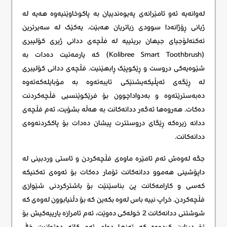
لەوانەیە ئەو ئامێرانەی پەیوەندییان بە پاکوخاوێنیەوە هەیە لە
ژیانی ڕۆژانەدا سوودی زیاتریان هەبێت. یەکێک له سەیرترین
تەکنەلۆجیای جیهان بریتییە لە فڵچەی ددانی ژیری کۆلیبری
(Kolibree Smart Toothbrush) کە یارمەتیت دەدات بە
شێوەیەکی دروست و ڕێکوپێک ڕابهێنیت. فڵچەی ددانی کۆلیبری
لە ڕێگەی ئەپڵیکەیشنێکی تایبەتەوە بە مۆبایلەکەتەوە
دەبەسترێتەوە و بەدواداچوون بۆ فرێکوێنسیی فڵچەکردنت
دەکات. هەروەها ئەگەر ددانەکانت بە هەڵە بشۆیت، ئەم فڵچەی
ددانە زیرەکە ڕێگای دروستترت پیشان دەدات بۆ پاککردنەوەی
ددانەکانت.
جگە لەوەش ئەم ئامێرە ماوەی فڵچەکردن و ئاستی وردبینی لە
داپۆشینی هەموو ددانەکانت تۆمار دەکات بۆ ئەوەی تەکنیکە
کەسی و کارامەکانت پێ بناسێنێت بۆ باشترکردنی شێوازی
فڵچەکردن. خراپ نییە باس لەوە بکەین کە بۆ دڵنیابوون لەوەی کە
شوشتنی ددانەکانت 2 خولەکی دەوێت، ئەم ئامرازە یارییەکیش بۆ
تۆ دیزاین کردووە کە تەنها دوای ئەم کاتە دەتوانیت خاڵ