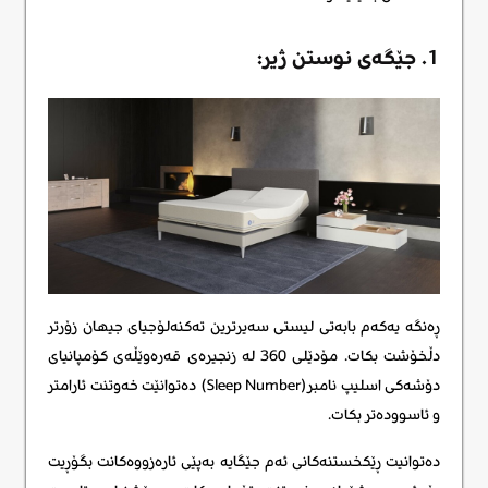
1. جێگەی نوستن ژیر:
ڕەنگە یەکەم بابەتی لیستی سەیرترین تەکنەلۆجیای جیهان زۆرتر
دڵخۆشت بکات. مۆدێلی 360 لە زنجیرەی قەرەوێڵەی کۆمپانیای
دۆشەکی اسلیپ نامبر(Sleep Number) دەتوانێت خەوتنت ئارامتر
و ئاسوودەتر بکات.
دەتوانیت ڕێکخستنەکانی ئەم جێگایە بەپێی ئارەزووەکانت بگۆڕیت