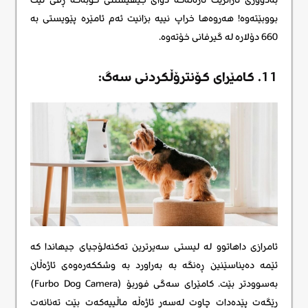
بووبێتەوە! هەروەها خراپ نییە بزانیت ئەم ئامێرە پێویستی بە
660 دۆلارە لە گیرفانی خۆتەوە.
11. کامێرای کۆنترۆڵکردنی سەگ:
ئامرازی داهاتوو لە لیستی سەیرترین تەکنەلۆجیای جیهاندا کە
ئێمە دەیناسێنین ڕەنگە بە بەراورد بە وشککەرەوەی ئاژەڵان
بەسوودتر بێت. کامێرای سەگی فوربۆ (Furbo Dog Camera)
ڕێگەت پێدەدات چاوت لەسەر ئاژەڵە ماڵییەکەت بێت تەنانەت