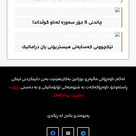
چاندنی 8 جۆر سەوزە لەناو گوڵداندا
تێکچوونی کەسایەتی هیستریۆنی یان دراماتیک
ئەگەر ناوەڕۆکی ماڵپەڕی بوزانین بەکاربهێنیت بەبێ دابینکردنی لینکی
ڕاستەوخۆ، ناوەڕۆکەکەت بە شێوەیەکی ئۆتۆماتیکی و بە دەستی
ڕاپۆرت
دەکرێت بۆ DMCA
.
پەیوەندی بکەن لە ڕێگەی: