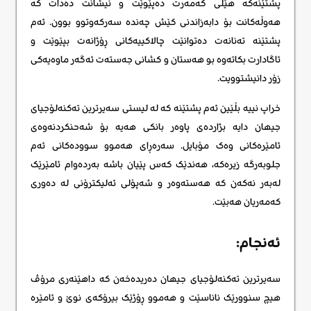
پشتێنەکە هێڵی کەمەرت دەپێوێت و نیشانت دەدات کە
هەوڵەکانت بۆ دابەزاندنی کێش چەندە سەرکەوتوو بوون. ئەم
پشتێنە تەنانەت دەتوانێت چالاکییەکانی ڕۆژانەت بپێوێت و
ئاگادارت بکاتەوە بو هەستان و کشانی جەستەت ئەگەر ماوەیەکی
زۆر دانیشتوویت.
خراپ نییە بڵێین ئەم پشتێنە کە لە لیستی سەیرترین تەکنەلۆجیای
جیهان دایە بژاردەی پاوەر بانکی هەیە بۆ شەحنکردنەوەی
ئامێرەکانی وەک مۆبایل. سەرەڕای هەموو سوودەکانی ئەم
جلوبەرگە زیرەکە، هەندێک کەس پێیان باشە بەردەوام ئامێرێک
لەبەر نەکەن کە هەستەوەر و شەپۆلی ئەلیکترۆنی لە دەوری
کەمەریان هەبێت.
ئەنجام:
سەیرترین تەکنەلۆجیای جیهان دەریدەخەن کە داهێنەری مرۆڤ
هیچ سنوورێک ناناسێت و هەموو ڕۆژێک بیرۆکەی نوێ و ئامێرە