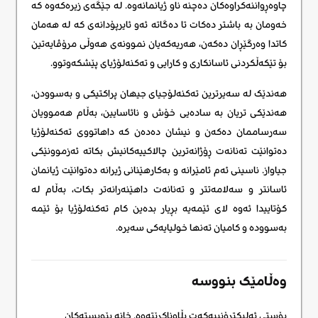
چاوەڕواننەکراوەکان دەچنە ناو ژیانمانەوە. لە جێگەی زیرەکەوە کە
خەومان بە باشتر دەکات تا دەگاتە ئەو ئایرپۆدانەی کە لە هەمان
کاتدا وەرگێڕان دەکەن، هەریەکەیان نموونەی هەوڵی مرۆڤایەتین
بۆ تێکەڵکردنی ئاسانکاری و کارایی و تەکنەلۆژیای پێشکەوتوو.
هەندێک لە سەیرترین تەکنەلۆجیای جیهان پراکتیکی و بەسوودن،
هەندێکی تریان بە سادەیی خۆش و نائاسایین، بەڵام هەموویان
سەرساممان دەکەن و نیشان دەدەن کە داهاتووی تەکنەلۆژیا
دەتوانێت تەنانەت ڕۆژانەترین چالاکییەکانیش بکاتە ئەزموونێکی
جیاواز. ناسینی ئەم ئامێرانە و بەکارهێنانی ژیرانە دەتوانێت ژیانمان
ئاسانتر و سەلامەتتر و تەنانەت داهێنەرانەتر بکات، بەڵام لە
کۆتاییدا ئەوە لای ئێمەیە بڕیار بدەین کام تەکنەلۆژیا بۆ ئێمە
بەسوودە و کامیان تەنها خولیایەکی سەیرە.
وەڵامێک بنووسە
پۆستی ئەلیکترۆنییەکەت بڵاوناکرێتەوە.
خانە پێویستەکان