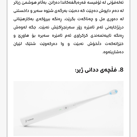
تەلەفۆنی لە ئۆفیسە قەرەباڵغەکاندا دەزانن. بەڵام هوشمێ زیاتر
لە دەم داپوش دەچێت کە دەبێت بەرگەی شێوە سەیر و داخستنی
لە دەوری مل و چەناگەت بگرێت. ڕەنگە بیرۆکەی بەکارهێنانی
درێژخایەنی ئەم ئامێرە زۆر سەرنجڕاکێش نەبێت. جگە لەوەش
ڕەنگە تایبەتمەندی کزکراوی ئەم ئامێرە سەیرە بۆ هاوڕێ و
خێزانەکەت دڵخۆش نەبێت و وا دەرکەوێت شتێک لێیان
دەشاریتەوە.
8. فڵچەی ددانی ژیر: