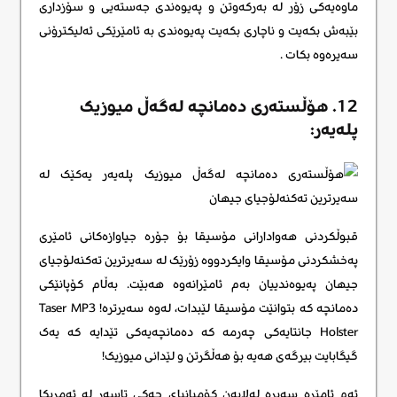
ماوەیەکی زۆر لە بەرکەوتن و پەیوەندی جەستەیی و سۆزداری
بێبەش بکەیت و ناچاری بکەیت پەیوەندی بە ئامێرێکی ئەلیکترۆنی
سەیرەوە بکات .
12. هۆڵستەری دەمانچە لەگەڵ میوزیک
پلەیەر:
قبوڵکردنی هەوادارانی مۆسیقا بۆ جۆرە جیاوازەکانی ئامێری
پەخشکردنی مۆسیقا وایکردووە زۆرێک لە سەیرترین تەکنەلۆجیای
جیهان پەیوەندییان بەم ئامێرانەوە هەبێت. بەڵام کۆپانێکی
دەمانچە کە بتوانێت مۆسیقا لێبدات، لەوە سەیرترە! Taser MP3
Holster جانتایەکی چەرمە کە دەمانچەیەکی تێدایە کە یەک
گیگابایت بیرگەی هەیە بۆ هەڵگرتن و لێدانی میوزیک!
ئەم ئامێرە سەیرە لەلایەن کۆمپانیای چەکی تاسەر لە ئەمریکا