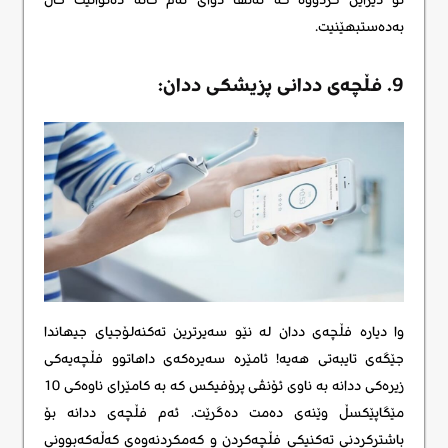
بەدەستبهێنیت.
9. فڵچەی ددانی پزیشکی ددان:
وا دیارە فڵچەی ددان لە نێو سەیرترین تەکنەلۆجیای جیهاندا
جێگەی تایبەتی هەیە! ئامێرە سەیرەکەی داهاتوو فڵچەیەکی
زیرەکی ددانە بە ناوی ئۆنڤی پرۆفیکس کە بە کامێرای ناوەکی 10
مێگاپێکسڵ وێنەی دەمت دەگرێت. ئەم فڵچەی ددانە بۆ
باشترکردنی تەکنیکی فڵچەکردن و کەمکردنەوەی کەڵەکەبوونی