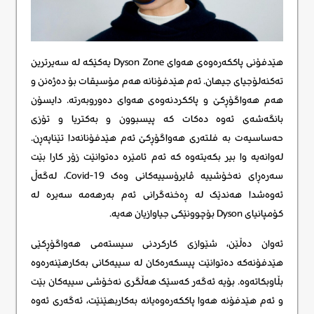
هێدفۆنی پاککەرەوەی هەوای Dyson Zone یەکێکە لە سەیرترین
تەکنەلۆجیای جیهان. ئەم هێدفۆنانە هەم مۆسیقات بۆ دەژەنن و
هەم هەواگۆڕکێ و پاککردنەوەی هەوای دەوروبەرته. دایسۆن
بانگەشەی ئەوە دەکات کە پیسبوون و بەکتریا و تۆزی
حەساسیەت بە فلتەری هەواگۆڕکێ ئەم هێدفۆنانەدا تێناپەڕن.
لەوانەیە وا بیر بکەیتەوە کە ئەم ئامێرە دەتوانێت زۆر کارا بێت
سەرەڕای نەخۆشییە ڤایرۆسییەکانی وەک Covid-19، لەگەڵ
ئەوەشدا هەندێک لە ڕەخنەگرانی ئەم بەرهەمە سەیرە لە
کۆمپانیای Dyson بۆچوونێکی جیاوازیان هەیە.
ئەوان دەڵێن، شێوازی کارکردنی سیستەمی هەواگۆڕکێی
هێدفۆنەکه دەتوانێت پیسکەرەکان لە سییەکانی بەکارهێنەرەوە
بڵاوبکاتەوە. بۆیە ئەگەر کەسێک هەڵگری نەخۆشی سییەکان بێت
و ئەم هێدفۆنە هەوا پاککەرەوەیانە بەکاربهێنێت، ئەگەری ئەوە