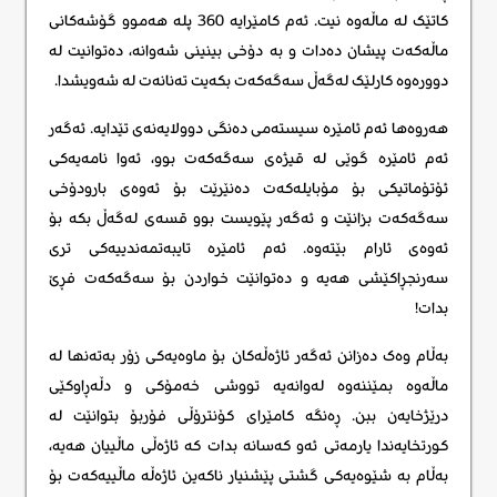
کاتێک لە ماڵەوە نیت. ئەم کامێرایە 360 پلە هەموو گۆشەکانی
ماڵەکەت پیشان دەدات و بە دۆخی بینینی شەوانە، دەتوانیت لە
دوورەوە کارلێک لەگەڵ سەگەکەت بکەیت تەنانەت لە شەویشدا.
هەروەها ئەم ئامێرە سیستەمی دەنگی دوولایەنەی تێدایە. ئەگەر
ئەم ئامێرە گوێی لە قیژەی سەگەکەت بوو، ئەوا نامەیەکی
ئۆتۆماتیکی بۆ مۆبایلەکەت دەنێرێت بۆ ئەوەی بارودۆخی
سەگەکەت بزانێت و ئەگەر پێویست بوو قسەی لەگەڵ بکە بۆ
ئەوەی ئارام بێتەوە. ئەم ئامێرە تایبەتمەندییەکی تری
سەرنجڕاکێشی هەیە و دەتوانێت خواردن بۆ سەگەکەت فڕێ
بدات!
بەڵام وەک دەزانن ئەگەر ئاژەڵەکان بۆ ماوەیەکی زۆر بەتەنها لە
ماڵەوە بمێننەوە لەوانەیە تووشی خەمۆکی و دڵەڕاوکێی
درێژخایەن ببن. ڕەنگە کامێرای کۆنترۆڵی فۆربۆ بتوانێت لە
کورتخایەندا یارمەتی ئەو کەسانە بدات کە ئاژەڵی ماڵییان هەیە،
بەڵام بە شێوەیەکی گشتی پێشنیار ناکەین ئاژەڵە ماڵییەکەت بۆ