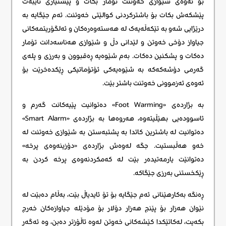
بۆ ئەوەی شێوازی خەوتنت تۆمار بکات و پێشنیاری تایبەت
پێشکەش بکات بۆ باشترکردنی کوالێتی خەوتنت. ئەم جێگایە بە
درێژایی شەو بە تێکەڵەیەک لە هەستەوەرەکان و ئەلگۆریتمەکانی
جیاواز دۆخی خەوتن و لێدانی دڵ و شێوازی هەناسەدانت تۆمار
دەکات و پشکنین دەکات. بەم شێوەیە ڕەقبوون و بەرزی و پلەی
گەرمی دۆشەکەکە بە شێوەیەکی ئۆتۆماتیکی ڕێکدەخرێت بۆ
ئەوەی ئەزموونی خەوتنت باشتر بێت.
بە بژاردەی «Foot Warming» دەتوانیت پێیەکانت گەرم و
ئاسوودەیی بهێڵیتەوە، هەروەها بە بژاردەی «Smart Alarm»
دەتوانیت لە باشترین کاتدا بە پشتبەستن بە شێوازی خەوتنت لە
خەو هەڵبستیت. جگە لەوەش بژاردەی «دۆزینەوەی پرخه»
دەتوانێت یارمەتیدەر بێت لە کەمکردنەوەی پرخه کردن بە
ڕێکخستنی بەرزی جێگاکە.
ڕەنگە بەکارهێنانی ئەم جێگایە بۆ تۆ ئایدیاڵ بێت، بەڵام دەبێت لە
نێوان هەزار بۆ پێنج هەزار دۆلار بۆ مۆدێلە جیاوازەکان خەرج
بکەیت، لەکاتێکدا کێشەکانی خەوتن لەوە ئاڵۆزتر دەبن، وە ئەگەر