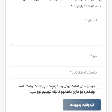
دەستنیشانکراون بە
*
ناو، پۆستی ئەلیکترۆنی و ماڵپەڕەکەم پاشەکەوتبکە لەم
وێبگەڕە بۆ جاری داهاتوو کاتێک تێبینیم نووسی.
لێدوانێک بنووسە