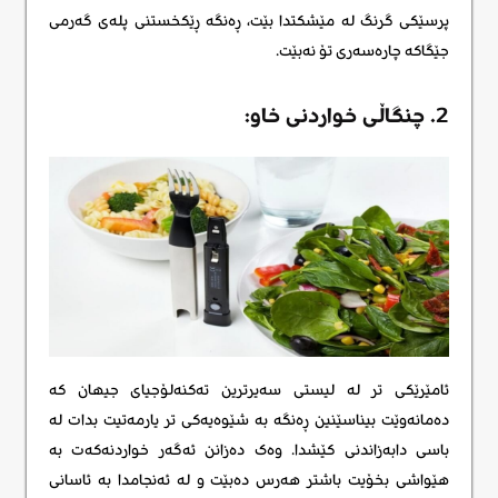
پرسێکی گرنگ لە مێشکتدا بێت، ڕەنگە ڕێکخستنی پلەی گەرمی
جێگاکە چارەسەری تۆ نەبێت.
2. چنگاڵی خواردنی خاو:
ئامێرێکی تر له لیستی سەیرترین تەکنەلۆجیای جیهان کە
دەمانەوێت بیناسێنین ڕەنگە بە شێوەیەکی تر یارمەتیت بدات لە
باسی دابەزاندنی کێشدا. وەک دەزانن ئەگەر خواردنەکەت بە
هێواشی بخۆیت باشتر هەرس دەبێت و لە ئەنجامدا بە ئاسانی