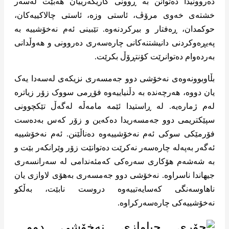
دەروونیدا دەتوانن بە ڕوونی کاریگەرییان هەبێت لەسەر
خشتەی خەوی مرۆڤ، ئاستی وزە، ئاستی چالاکییەکان،
حوکمدان، ڕەفتار و بیرکردنەوە. تێبینی ئەم نەخۆشییە بە
پەیڕەوکردنی دانیشتنەکانی چارەسەری دەروونی و هەوڵدانی
بەردەوام دەتوانرێت کۆنتڕۆڵ بکرێت.
بڵاوبوونەوەی نەخۆشی دوو جەمسەری نزیکەی لەسەدا یەک
یان دووە، هەرچەندە بە دڵنیاییەوە فۆڕمی سووک زۆر زیاترە
لەم ژمارەیە. لە ڕاستیدا ئێمە مامەڵە لەگەڵ تێکچوونی
سپێکتریمی دوو جەمسەریدا دەکەین و زۆر کەس بەدەست
فۆرمێکی سوکی ئەم نەخۆشییەوە دەناڵێنن. ئەم نەخۆشییە
ئەگەر بەپەلە چارەسەر نەکرێت دەتوانێت زۆر وێرانکەر بێت و
بە شەشەم هۆکاری سەرەکی کەمئەندامی لە سەرانسەری
جیهاندا ناسراوە. نەخۆشی دوو جەمسەری بەهۆی لاوازی یان
ناهاوسەنگی کەسایەتییەوە دروست نابێت، بەڵکو
نەخۆشییەکی چارەسەرکراوە.