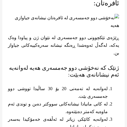
ئافرەتان:
ڕێژەی تێکچوونی دوو جەمسەری لە نێوان ژن و پیاودا وەک
یەکە، لەگەڵ ئەوەشدا ڕەنگە نیشانە سەرەکییەکانی جیاواز
بن.
ژنێک کە نەخۆشی دوو جەمسەری هەیە لەوانەیە
ئەم نیشانانەی هەبێت:
لەوانەیە لە تەمەنی 20 بۆ 30 ساڵیدا تووشی دوو
جەمسەری بێت.
لە کاتی مانیادا نیشانەکانی سووکتر دەبن و توندی ئەم
ماوەیە کەمتر دەبێتەوە.
لەوانەیە کاتێکی زیاتر لە ئەڵقەی خەمۆکیدا بەسەر
بەریت نەک لە مانیادا.