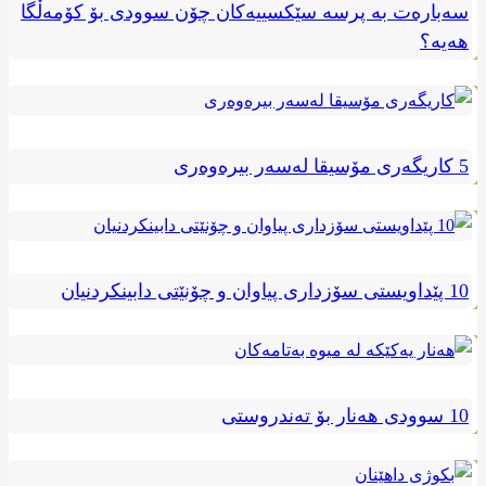
سەبارەت بە پرسە سێکسییەکان چۆن سوودی بۆ کۆمەڵگا
هەیە؟
5 کاریگەری مۆسیقا لەسەر بیرەوەری
10 پێداویستی سۆزداری پیاوان و چۆنێتی دابینکردنیان
10 سوودی هەنار بۆ تەندروستی