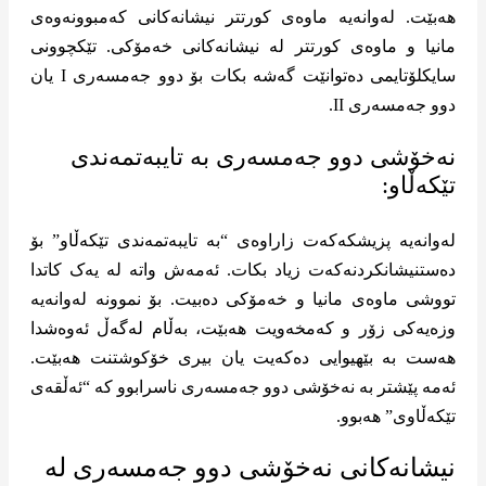
هەبێت. لەوانەیە ماوەی کورتتر نیشانەکانی کەمبوونەوەی
مانیا و ماوەی کورتتر لە نیشانەکانی خەمۆکی. تێکچوونی
سایکلۆتایمی دەتوانێت گەشە بکات بۆ دوو جەمسەری I یان
دوو جەمسەری II.
نەخۆشی دوو جەمسەری بە تایبەتمەندی
تێکەڵاو:
لەوانەیە پزیشکەکەت زاراوەی “بە تایبەتمەندی تێکەڵاو” بۆ
دەستنیشانکردنەکەت زیاد بکات. ئەمەش واتە لە یەک کاتدا
تووشی ماوەی مانیا و خەمۆکی دەبیت. بۆ نموونە لەوانەیە
وزەیەکی زۆر و کەمخەویت هەبێت، بەڵام لەگەڵ ئەوەشدا
هەست بە بێهیوایی دەکەیت یان بیری خۆکوشتنت هەبێت.
ئەمە پێشتر بە نەخۆشی دوو جەمسەری ناسرابوو کە “ئەڵقەی
تێکەڵاوی” هەبوو.
نیشانەکانی نەخۆشی دوو جەمسەری لە