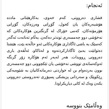
ئەنجام:
فشاری دەروونی، کەم خەوی، بەکارهێنانی ماددە
هۆشبەرەکان یان کحول، گۆڕانی وەرزەکان، گۆڕانی
هۆرمۆنەکان، کەمی خۆراک لە گرنگترین هۆکارەکانن کە
نەخۆشی دوو جەمسەری توندتر دەکەن. بەڵام تەنانەت ئەگەر
کەسێک بە باشی ئاگاداری هۆکارەکانی ئەو حاڵەتە بێت، هێشتا
دەتوانێت بەبێ ئاگادارکردنەوە و لەناکاو، ئەڵقەی باری
دەروونی ڕووبدات. هەر لەبەر ئەم هۆکارە زۆر گرنگە
ئەوکەسانەی تووشی نەخۆشی یان تێکچوونی دوو جەمسەری
بوون بەردەوام بن لە خواردنی دەرمانەکانیان بە شێوەیەکی
ڕێکوپێک و سەردانی پزیشکی پسپۆڕی تەندروستی دەروونی
بکەن وەک لە کاتی دیاریکراودا.
وەڵامێک بنووسە