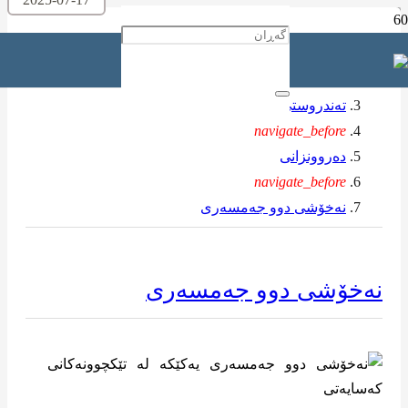
ماڵه‌وه‌
navigate_before
تەندروستی
navigate_before
دەروونزانی
navigate_before
نەخۆشی دوو جەمسەری
نەخۆشی دوو جەمسەری