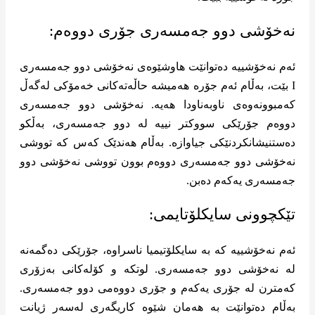
نەخۆشی دوو جەمسەری جۆری دووەم:
ئەم نەخۆشییە دەتوانێت هاوشێوەی نەخۆشی دوو جەمسەری
I بێت، بەڵام ئەم جۆرە هەمیشە حاڵەتەکانی خەمۆکی لەگەڵ
کەمبوونەوەی ناوبەناودا هەیە. نەخۆشی دوو جەمسەری
دووەم جۆرێکی سووکتر نییە لە دوو جەمسەری، بەڵکو
دەستنیشانکردنێکی جیاوازە. بەڵام هەندێک کەس کە تووشی
نەخۆشی دوو جەمسەری دووەم بوون تووشی نەخۆشی دوو
جەمسەری یەکەم دەبن.
تێکچوونی سایکلۆتایمی:
ئەم نەخۆشییە کە بە سایکلۆتیمیا ناسراوە، جۆرێکی دەگمەنە
لە نەخۆشی دوو جەمسەری. لوتکە و کۆلەکانی بەزۆری
کەمترن لە جۆری یەکەم و جۆری دووەمی دوو جەمسەری.
بەڵام دەتوانێت بە هەمان شێوە کاریگەری لەسەر ژیانت