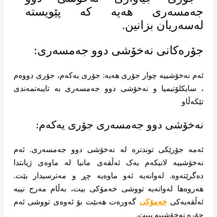
جۆرەکانی نەخۆشی دوو جەمسەری:
ئەم نەخۆشییە چوار جۆری هەیە: جۆری یەکەم، جۆری دووەم
، سایکلۆتیمیا و نەخۆشی دوو جەمسەری بە تایبەتمەندی
تێکەڵاو
نەخۆشی دوو جەمسەری جۆری یەکەم:
ئەمە جۆرێکی توندترە لە نەخۆشی دوو جەمسەری. ئەم
نەخۆشییە لانیکەم یەک ئەڵقەی مانیا لە ماوەی ژیانتدا
دەگرێتەوە. لەوانەیە ئەو ماوەیە چڕ و مەترسیدار بێت.
هەروەها لەوانەیە تووشی خەمۆکی بیت، بەڵام مەرج نییە
ئەڵقەیەکی
خەمۆکی
گەورەت هەبێت بۆ ئەوەی تووشی ئەم
جۆرە نەخۆشییە ببیت.