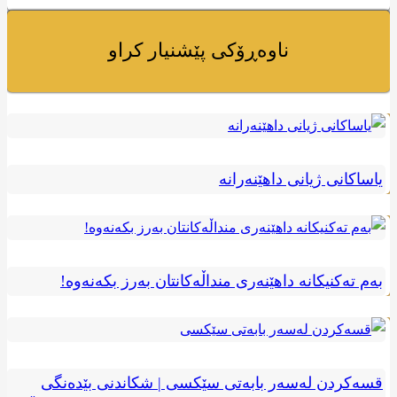
ناوەڕۆکی پێشنیار کراو
یاساکانی ژیانی داهێنەرانه
بەم تەکنیکانە داهێنەری منداڵەکانتان بەرز بکەنەوە!
قسەکردن لەسەر بابەتی سێکسی | شکاندنی بێدەنگی