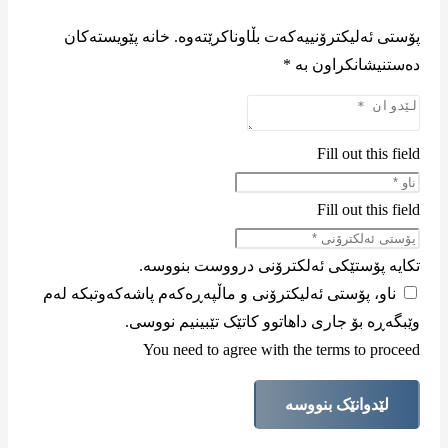
پۆستی ئەلیکترۆنییەکەت بڵاوناکرێتەوە.
خانە پێویستەکان
دەستنیشانکراون بە
*
Fill out this field
Fill out this field
تکایە پۆستێکی ئەلکترۆنی درووست بنووسە.
ناو، پۆستی ئەلیکترۆنی و ماڵپەڕەکەم پاشەکەوتبکە لەم
وێبگەڕە بۆ جاری داهاتوو کاتێک تێبینیم نووسی.
You need to agree with the terms to proceed
لێدوانێک بنووسە