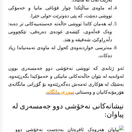
لە ماوەی ساڵێکدا چوار قۆناغی مانیا و خەمۆکی
تووشی دەبێت، کە پێی دەوترێت خولی خێرا.
لە هەمان کاتدا تووشی حاڵەتە جەستەییەکانی تر دەبە:
وەک قەڵەوی، کێشەی غودەی دەرەقی، تێکچوونی
دڵەڕاوکێ، شەقیقە و هتد.
مەترسی خواردنەوەی کحول لە ماوەی تەمەنیاندا زیاد
دەکات.
ئەو ژنانەی کە تووشی نەخۆشی دوو جەمسەری بوون
لەوانەیە لە نێوان حاڵەتەکانی مانیکی و خەمۆکیدا بگەڕێنەوە.
بەشێک لە هۆکاری ئەمەش دەگەڕێتەوە بۆ گۆڕانی مانگانەی
هۆرمۆنەکانیان و وەستانی
سوڕی مانگانە
.
نیشانەکانی نەخۆشی دوو جەمسەری لە
پیاوان: