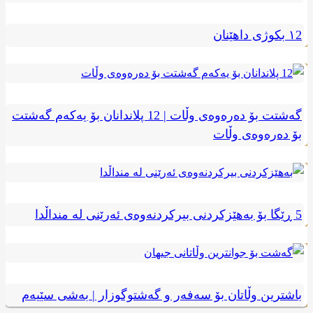
١2 بکوژی داهێنان
گەشتت بۆ دەرەوەی وڵات | 12 پلاندانان بۆ یەکەم گەشتت
بۆ دەرەوەی وڵات
5 ڕێگا بۆ بەهێزکردنی بیرکردنەوەی ئەرێنی لە منداڵدا
باشترین وڵاتان بۆ سەفەر و گەشتوگوزار | بەشی سێیەم