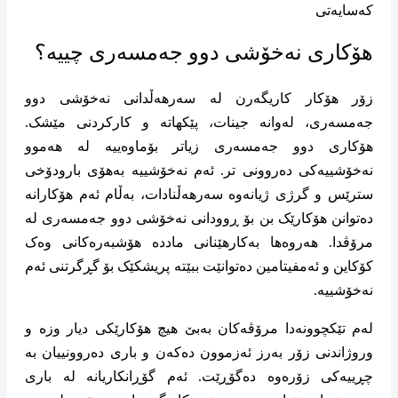
هۆکاری نەخۆشی دوو جەمسەری چییە؟
زۆر هۆکار کاریگەرن لە سەرهەڵدانی نەخۆشی دوو
جەمسەری، لەوانە جینات، پێکهاتە و کارکردنی مێشک.
هۆکاری دوو جەمسەری زیاتر بۆماوەییە لە هەموو
نەخۆشییەکی دەروونی تر. ئەم نەخۆشییە بەهۆی بارودۆخی
سترێس و گرژی ژیانەوە سەرهەڵنادات، بەڵام ئەم هۆکارانە
دەتوانن هۆکارێک بن بۆ ڕوودانی نەخۆشی دوو جەمسەری لە
مرۆڤدا. هەروەها بەکارهێنانی ماددە هۆشبەرەکانی وەک
کۆکاین و ئەمفیتامین دەتوانێت ببێتە پریشکێک بۆ گڕگرتنی ئەم
نەخۆشییە.
لەم تێکچوونەدا مرۆڤەکان بەبێ هیچ هۆکارێکی دیار وزە و
وروژاندنی زۆر بەرز ئەزموون دەکەن و باری دەروونییان بە
چڕییەکی زۆرەوە دەگۆڕێت. ئەم گۆڕانکاریانە لە باری