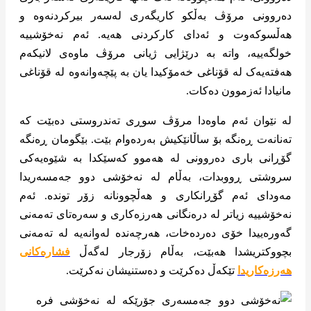
دەروونی مرۆڤ بەڵکو کاریگەری لەسەر بیرکردنەوە و
هەڵسوکەوت و ئەدای کارکردنی هەیە. ئەم نەخۆشییە
خولگەییە، واتە بە درێژایی ژیانی مرۆڤ ماوەی لانیکەم
هەفتەیەک لە قۆناغی خەمۆکیدا یان بە پێچەوانەوە لە قۆناغی
مانیادا ئەزموون دەکات.
لە نێوان ئەم ماوەدا مرۆڤ سوڕی تەندروستی دەبێت کە
تەنانەت ڕەنگە بۆ ساڵانێکیش بەردەوام بێت. بێگومان ڕەنگە
گۆڕانی باری دەروونی لە هەموو کەسێکدا بە شێوەیەکی
سروشتی ڕووبدات، بەڵام لە نەخۆشی دوو جەمسەریدا
مەودای ئەم گۆڕانکاری و هەڵچوونانە زۆر توندە. ئەم
نەخۆشییە زیاتر لە درەنگانی هەرزەکاری و سەرەتای تەمەنی
گەورەییدا خۆی دەردەخات، هەرچەندە لەوانەیە لە تەمەنی
بچووکتریشدا هەبێت، بەڵام زۆرجار لەگەڵ
فشارەکانی
هەرزەکاریدا
تێکەڵ دەکرێت و دەستنیشان نەکرێت.