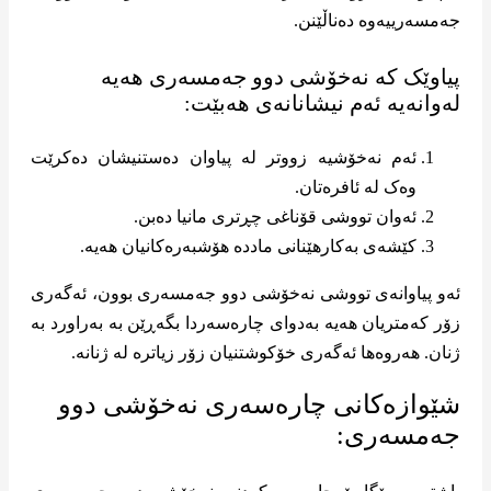
پیاوێک کە نەخۆشی دوو جەمسەری هەیە
لەوانەیە ئەم نیشانانەی هەبێت:
ئەم نەخۆشیە زووتر لە پیاوان دەستنیشان دەکرێت
وەک لە ئافرەتان.
ئەوان تووشی قۆناغی چڕتری مانیا دەبن.
کێشەی بەکارهێنانی ماددە هۆشبەرەکانیان هەیە.
ئەو پیاوانەی تووشی نەخۆشی دوو جەمسەری بوون، ئەگەری
زۆر کەمتریان هەیە بەدوای چارەسەردا بگەڕێن بە بەراورد بە
ژنان. هەروەها ئەگەری خۆکوشتنیان زۆر زیاترە لە ژنانه.
شێوازەکانی چارەسەری نەخۆشی دوو
جەمسەری: