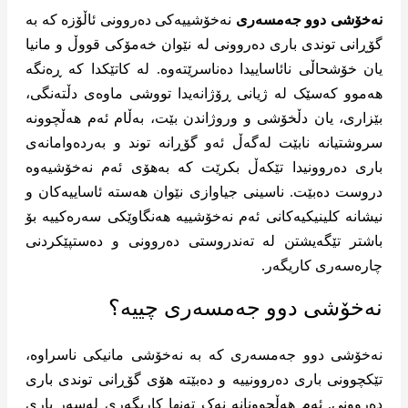
نەخۆشی دوو جەمسەری
نەخۆشییەکی دەروونی ئاڵۆزە کە بە
گۆڕانی توندی باری دەروونی لە نێوان خەمۆکی قووڵ و مانیا
یان خۆشحاڵی نائاساییدا دەناسرێتەوە. لە کاتێکدا کە ڕەنگە
هەموو کەسێک لە ژیانی ڕۆژانەیدا تووشی ماوەی دڵتەنگی،
بێزاری، یان دڵخۆشی و وروژاندن بێت، بەڵام ئەم هەڵچوونە
سروشتیانە نابێت لەگەڵ ئەو گۆڕانە توند و بەردەوامانەی
باری دەروونیدا تێکەڵ بکرێت کە بەهۆی ئەم نەخۆشیەوە
دروست دەبێت. ناسینی جیاوازی نێوان هەستە ئاساییەکان و
نیشانە کلینیکیەکانی ئەم نەخۆشییە هەنگاوێکی سەرەکییە بۆ
باشتر تێگەیشتن لە تەندروستی دەروونی و دەستپێکردنی
چارەسەری کاریگەر.
نەخۆشی دوو جەمسەری چییە؟
نەخۆشی دوو جەمسەری کە بە نەخۆشی مانیکی ناسراوە،
تێکچوونی باری دەروونییە و دەبێتە هۆی گۆڕانی توندی باری
دەروونی. ئەم هەڵچوونانە نەک تەنها کاریگەری لەسەر باری