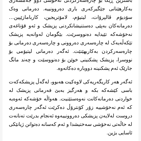
باشترین ڕێگا بۆ چارەسەرکردنی نەخۆشی دوو جەمسەری
بەکارهێنانی جێگیرکەری باری دەروونییە. دەرمانی وەک
سۆدیۆم ڤالپرۆات، لیتیۆم، لامۆتریجین، کاربامازێپین…
دەرمانەکان بەپێی دەستنیشانکردنی پزیشک و ئەو قۆناغەی
نەخۆشەکە تێیدایە دەنووسرێت. بێگومان لەوانەیە پزیشک
تێکەڵەیەک لە چارەسەری دەروونی و چارەسەری دەرمانی بۆ
چارەسەرکردن بەکاربهێنێت. ئەگەر دەرمانی لیتیۆمی بۆ
نووسرا، پزیشک پشکنینی خوێن بۆ دەنووسێت و چەند مانگ
جارێک ئەم پشکنینە دووبارە دەکاتەوە.
ئەگەر هەر کاریگەریەکی لاوەکیت هەبوو، لەگەڵ پزیشکەکەت
باسی کێشەکە بکە و هەرگیز بەبێ فەرمانی پزیشک لە
خواردنی دەرمانەکانت نەوەستێنیت. هەواڵە خۆشەکە ئەوەیە
کە ئەم نەخۆشییە زۆر کۆنترۆڵ دەکرێت ئەگەر چارەسەری
دروست لەلایەن پزیشکی دەروونییەوە ئەنجام بدرێت تەنانەت
لە حاڵەتی نەخۆشی سەختیشدا و ئەم کەسانە دەتوانن ژیانێکی
ئاسایی بژین.