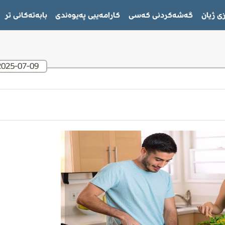
ی ژیان
گەشەکردنی کەسی
كارامەييى پەيوەندى
بابەتەکانی تر
2025-07-09