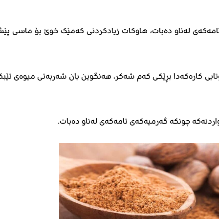
تامەکەی لەناو دەبات، هاوکات زیادکردنی کەمێک خوێ بۆ ماسی پێ
تایی کارەکەدا بڕێکی کەم شەکر، هەنگوین یان شەربەتی میوەی تێبک