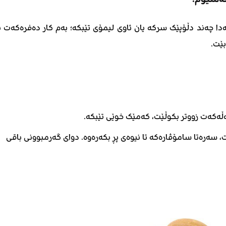
ەدا چەند دڵۆپێک سرکە یان ئاوی لیمۆی تێبکە؛ بەم کار دەفرەکەت ب
بێت.
ڵەکەت زووتر بکوڵێت، کەمێک خوێی تێبکە.
، سەرەتا سامۆڤارەکە تا نیوەی پڕ بکەرەوە. دوای گەرمبوونی باقی