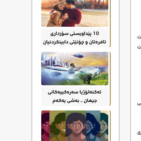
10 پێداویستی سۆزداری
ت
ئافرەتان و چۆنێتی دابینکردنیان
ت
تەکنەلۆژیا سەرەکییەکانی
جیهان – بەشی یەکەم
ی
ی