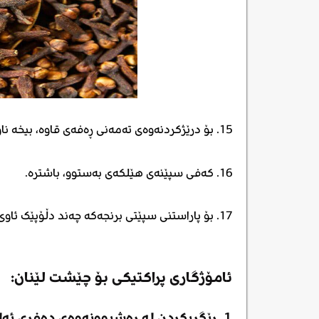
15. بۆ درێژکردنەوەی تەمەنی ڕەفەی قاوە، بیخە ناو دەفرێکی داپۆشراو و پاشان بیخە ناو سەلاجە.
16. کەفی سپێنەی هێلکەی بەستوو، باشترە.
17. بۆ پاراستنی سپێتی برنجەکە چەند دڵۆپێک ئاوی لیمۆ بخەرە ناو ئاوی برنجەکە لەکاتی کوڵاندندا.
ئامۆژگاری پراکتیکی بۆ چێشت لێنان:
1. ڕێگریکردن لە ڕەشبوونەوەی دەفری ئەلەمنیۆم: