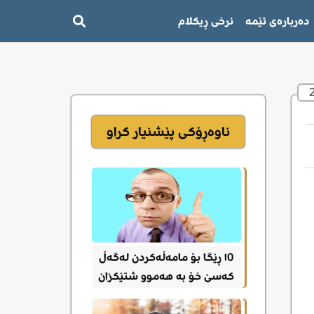
دەربارەی ئێمە
نرخی ڕیکلام
ناوەڕۆکی پێشنیار کراو
١0 ڕێگا بۆ مامەڵەکردن لەگەڵ
کەسێ خۆ بە هەموو شتێکزان