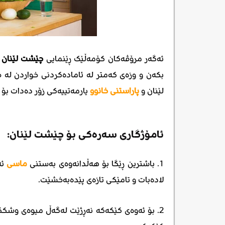
ئەگەر مرۆڤەکان کۆمەڵێک ڕێنمایی
چێشت لێنان
پ
بکەن و وزەی کەمتر لە ئامادەکردنی خواردن لە 
لێنان و
پاراستنی خانوو
یارمەتییەکی زۆر دەدات بۆ ژ
ئامۆژگاری سەرەکی بۆ چێشت لێنان:
1. باشترین ڕێگا بۆ هەڵدانەوەی بەستنی
ماسی
ئە
لادەبات و تامێکی تازەی پێدەبەخشێت.
2. بۆ ئەوەی کێکەکە نەڕژێت لەگەڵ میوەی وشککرا