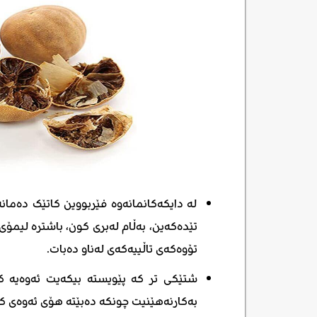
لە دایکەکانمانەوە فێربووین کاتێک دەمان
تێدەکەین، بەڵام لەبری کون، باشترە لیمۆی 
تۆوەکەی تاڵییەکەی لەناو دەبات.
شتێکی تر کە پێویستە بیکەیت ئەوەیە کە
بەکارنەهێنیت چونکە دەبێتە هۆی ئەوەی ک