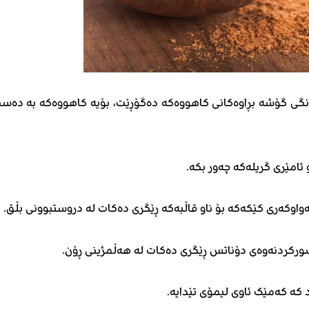
 ڕەنگی گۆشە بڕاوەکانی کاهووەکە دەگۆڕێت، بۆیە کاهووەکە بە دەس