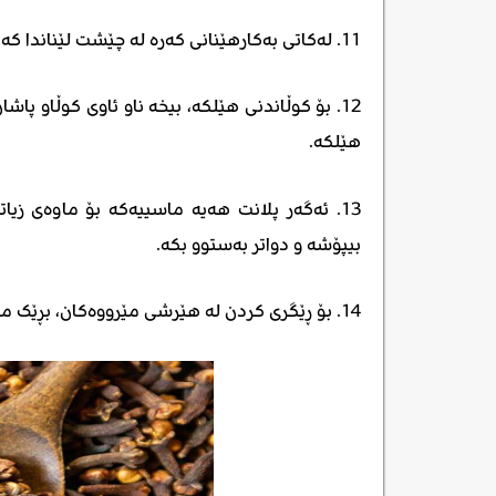
11. لەکاتی بەکارهێنانی کەرە لە چێشت لێناندا کەمێک زەیتی تێبکە بۆ ئەوەی کەرە نەسووتێت.
12. بۆ کوڵاندنی هێلکە، بیخە ناو ئاوی کوڵاو پا
هێلکە.
13. ئەگەر پلانت هەیە ماسییەکە بۆ ماوەی زیا
بیپۆشە و دواتر بەستوو بکە.
14. بۆ ڕێگری کردن لە هێرشی مێرووەکان، بڕێک مێخەک بخەرە ناو دەفری فاسۆلیا.