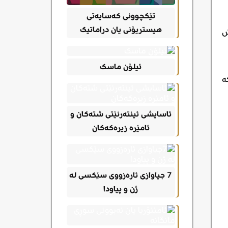
تێکچوونی کەسایەتی
هیستریۆنی یان دراماتیک
ش
ئیلۆن ماسک
ە
ئاسایشی ئینتەرنێتی شتەکان و
ئامێرە زیرەکەکان
7 جیاوازی ئارەزووی سێکسی لە
ژن و پیاودا