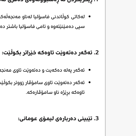
لەکاتی کوڵاندنی فاسۆلیا لەناو مەنجەڵەک
سپی دەمێنێتەوە و تامی فاسۆلیا باشتر دە
2. ئەگەر دەتەوێت ئاوەکە خێراتر بکوڵێت:
ئەگەر پەلە دەکەیت و دەتەوێت ئاوی مەنجە
ئەگەر دەتەوێت ئاوی سامۆڤار زووتر بکوڵێت
ئاوەکە بڕێژە ناو سامۆڤارەکە.
3. تێبینی دەربارەی لیمۆی عومانی: