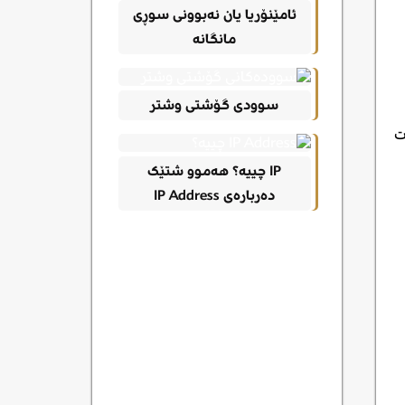
ئامێنۆریا یان نەبوونی سوڕی
مانگانە
سوودی گۆشتی وشتر
ت
IP چییە؟ هەموو شتێک
دەربارەی IP Address