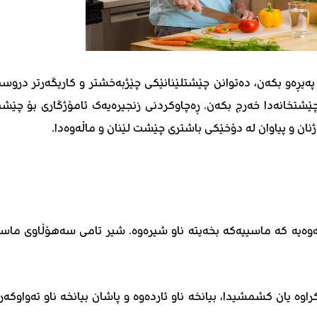
ەیڕەو بکەن، دەتوانن چێشتلێنانێکی چێژبەخشتر و کاریگەرتر دروس
چێشتخانەدا خەرج بکەن. ڕەچاوکردنی زنجیرەیەک ئامۆژگاری بۆ چێش
نان و پیاوان لە دۆخێکی باشتری چێشت لێنان و ماڵەوەدا.
وەیە کە ماسییەکە بخەیتە ناو شیرەوە. شیر تامی سەهۆڵاوی ماس
وە یان کشمشیدا، بیانخە ناو ئاردەوە و پاشان بیانخە ناو تەواوکەر