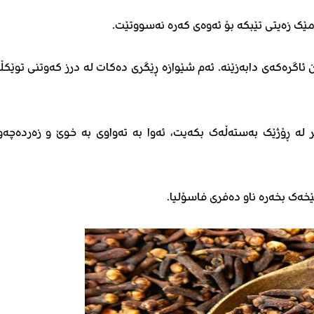
شان ئاگرەکەی دابەزێنە. ئەم شێوازە ڕێگری دەکات لە درز کەوتنی توێکڵ
تر لە ڕۆژێک بەستەڵەک بکەیت، ئەوا بە تەواوی بە خوێ و زەردەچەو