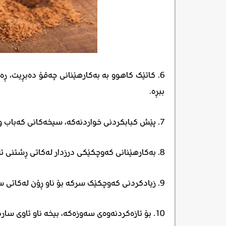
6. کاتێک کاهوو بە بەکارهێنانی چەقۆ دەبڕیت،
ببڕە.
7. پێش کبابکردنی خواردنەکە، سیخەکانی کەباب و ئامێری گریلەکە چەور بکە.
8. بەکارهێنانی کەوچکێکی درزدار لەکاتی ڕشتنی تەواوکەری کێکەکە بۆ ناو قاڵبەکە ڕێگری دەکات لە دروستبوونی بڵق.
9. زیادکردنی کەوچکێک سرکە بۆ ناو ڕۆن لەکاتی سورکردنەوەی دۆناتس ڕێگری دەکات لە هەڵمژینی ڕۆن.
10. بۆ تازەکردنەوەی سەوزەکە، بیخە ناو ئاوی سارد کە کەمێک ئاوی لیمۆی تێدایە.