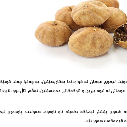
ەوێت لیمۆی عومان لە خواردندا بەکاربهێنین، بە چەقۆ چەند کونێک
عومانی لە نیوە ببڕین و ناوکەکانی دەربهێنین. ئەگەر تاڵ بوو، لابردن
 شەوی پێشتر لیمۆکە بخەیتە ناو ئاوەوە. هەوڵبدە پاودەری لیم
ە قیمەکەت هەور بێت.