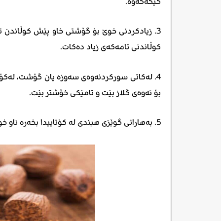
کێکەکەوە.
3. زیادکردنی خوێ بۆ گۆشتی خاو پێش کوڵاندن 
کوڵاندنی تامەکەی زیاد دەکات.
4. لەکاتی سورکردنەوەی سەوزە یان گۆشت، لەکۆ
بۆ ئەوەی گلاز بێت و تامێکی خۆشتر بێت.
5. بەهاراتی گوێزی هیندی لە کۆتاییدا بخەرە ناو خواردنەکە چونکە گەرمیەکەی تامەکەی لەناو دەبات.