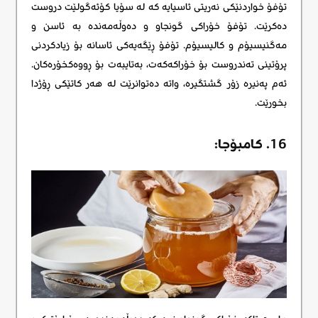
تۆفۆ خواردنێکی نەریتی ئاسیایە کە لە سۆیا کۆئەگولێت دروست
دەکرێت. تۆفۆ خۆراکی گونجاو و دەوڵەمەندە بە ئاسن و
مەگنیسیۆم و کالیسیۆم. تۆفۆ ڕێگەیەکی ئاسانە بۆ زیادکردنی
پرۆتینی تەندروست بۆ خۆراکەکەت، بەتایبەت بۆ ڕووەکخۆرەکان.
ئەم پەنیرە زۆر گشتگیرە، واتە دەتوانرێت لە هەر کاتێکی ڕۆژدا
بخورێت.
16. کامبۆجا: