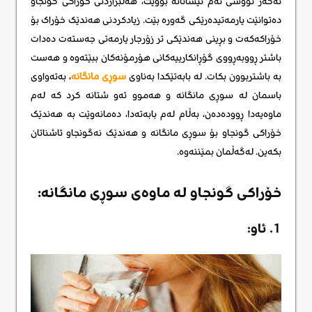
ئەگەر تووشی ئەم نیشانانە بوویت، هەڵبژاردنی خۆراکی گونجاو
دەتوانێت یارمەتیدەرێکی گەورە بێت. زیادکردنی هەندێک خۆراک بۆ
خۆراکەکەت و بڕینی هەندێکی تر زۆرجار یارمەتی جەستەت دەدات
باشتر ڕووبەڕووی گۆڕانکارییەکانی هۆرمۆنەکان ببێتەوە و هەست
بە باشتربوون بکات. لە بابەتێکدا بەناوی
سوڕی مانگانە
، بەتەواوی
باسمان لە سوڕی مانگانە و هەموو ئەو شتانە کرد کە لەم
ماوەیەدا ڕوودەدەن، بەڵام لەم بابەتەدا، دەمانەوێت بە هەندێک
خۆراکی گونجاو بۆ سوڕی مانگانە و هەندێک نەگونجاو ئاشناتان
بکەین. لەگەڵمان بمێننەوە.
خۆراکی گونجاو لە ماوەی سوڕی مانگانە:
1. ئاو: