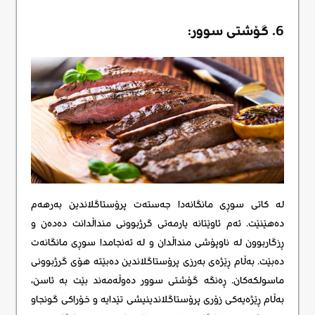
6. گۆشتی سوور:
لە کاتی سوڕی مانگانەدا جەستەت پرۆستاگلاندین بەرهەم
دەهێنێت. ئەم ئاوێتانە یارمەتی گرژبوونی منداڵدانت دەدەن و
ڕزگاربوون لە ناوپۆشی منداڵدان و لە ئەنجامدا سوڕی مانگانەت
دەبێت. بەڵام ڕێژەی بەرزی پرۆستاگلاندین دەبێتە هۆی گرژبوونی
ماسولکەکان. ڕەنگە گۆشتی سوور دەوڵەمەند بێت بە ئاسن،
بەڵام ڕێژەیەکی زۆری پرۆستاگلاندینیشی تێدایە و خۆراکی گونجاو