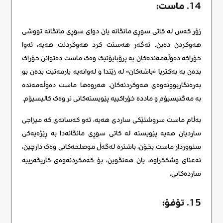
14. ماست:
زۆر کەس لە کاتی سوڕی مانگانە یان دوای سوڕی مانگانە تووشی
هەوکردن دەبن. ئەگەر هەستت کرد هەوکردنت هەیە، ئەوا
خۆراکە دەوڵەمەندەکان بە پرۆبایۆتیک وەک ماست دەتوانن خۆراک
بدەن بە بەکتریا «باشەکان» لە زێتدا و لەوانەیە یارمەتیت بدەن بو
بەرەنگاربوونەوەی هەوکردنەکان. هەروەها ماست دەوڵەمەندە
بە مەگنیسیۆم و ماددە خۆراکییە پێویستەکانی تر وەک کالیسیۆم.
بەڵام ماست سروشتێکی ساردی هەیە، ئەو کەسانەی کە میزاجی
ساردیان هەیە پێویستە لە کاتی سوڕی مانگانەدا بە ڕێژەیەکی
سنووردار ماست بخۆن، باشترە لەگەڵ موصلحەکانی وەک دارچین،
نەعنای وشککراوە، یان هەنگوین، بۆ کەمکردنەوەی کاریگەرییە
ساردەکانی.
15. تۆفۆ: