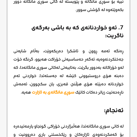
نییە بۆ سوڕی مانگانە و پێویستە لە کاتی سوڕی مانگانە دوور
بکەوێتەوە لە گۆشتی سوور.
7. ئەو خواردنانەی کە بە باشی بەرگەی
ناگریت:
ڕەنگە ئەمە ڕوون و ئاشکرا دەربکەوێت، بەڵام شایەنی
جەختکردنەوەیە: ئەگەر حەساسیەتی خۆراکت هەبوو، گرنگە خۆت
لەو خۆراکانە بەدوور بگرێت، بەتایبەتی لەکاتی سوڕی مانگانەدا، کە
دەبنە هۆی دروستبوونی کێشە لە جەستەتدا. خواردنی ئەم
خواردنانە دەبێتە هۆی هێڵنج، قەبزی، یان سکچوون، ئەمەش
ناڕەحەتیت زیاتر دەکات کاتێک
سوڕی مانگانەی بە ئازارت
هەیە.
ئەنجام:
لە کاتی سوڕی مانگانەتدا، هەڵبژاردنی خۆراکی گونجاو یارمەتیدەرە
بۆ کەمکردنەوەی ئازارەکان و ڕێکخستنی باری دەروونیت و