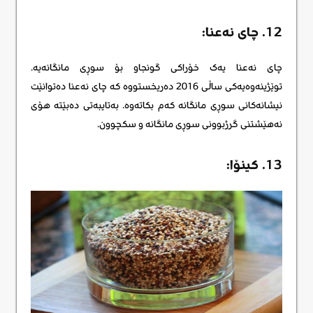
12. چای نەعنا:
چای نەعنا یەک خۆراکی گونجاو بۆ سوڕی مانگانەیه.
توێژینەوەیەکی ساڵی 2016 دەریخستووە کە چای نەعنا دەتوانێت
نیشانەکانی سوڕی مانگانە کەم بکاتەوە. بەتایبەتی دەبێتە هۆی
نەهێشتنی گرژبوونی سوڕی مانگانە و سکچوون.
13. کینۆا: