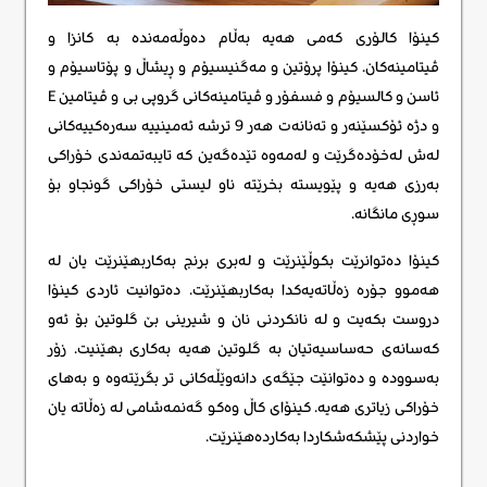
کینۆا کالۆری کەمی هەیە بەڵام دەوڵەمەندە بە کانزا و
ڤیتامینەکان. کینۆا پرۆتین و مەگنیسیۆم و ڕیشاڵ و پۆتاسیۆم و
ئاسن و کالسیۆم و فسفۆر و ڤیتامینەکانی گروپی بی و ڤیتامین E
و دژە ئۆکسێنەر و تەنانەت هەر 9 ترشە ئەمینییە سەرەکییەکانی
لەش لەخۆدەگرێت و لەمەوە تێدەگەین کە تایبەتمەندی خۆراکی
بەرزی هەیە و پێویستە بخرێتە ناو لیستی خۆراکی گونجاو بۆ
سوڕی مانگانە.
کینۆا دەتوانرێت بکوڵێنرێت و لەبری برنج بەکاربهێنرێت یان لە
هەموو جۆرە زەڵاتەیەکدا بەکاربهێنرێت. دەتوانیت ئاردی کینۆا
دروست بکەیت و لە نانکردنی نان و شیرینی بێ گلوتین بۆ ئەو
کەسانەی حەساسیەتیان بە گلوتین هەیە بەکاری بهێنیت. زۆر
بەسوودە و دەتوانێت جێگەی دانەوێڵەکانی تر بگرێتەوە و بەهای
خۆراکی زیاتری هەیە. کینۆای کاڵ وەکو گەنمەشامی لە زەڵاتە یان
خواردنی پێشکەشکاردا بەکاردەهێنرێت.