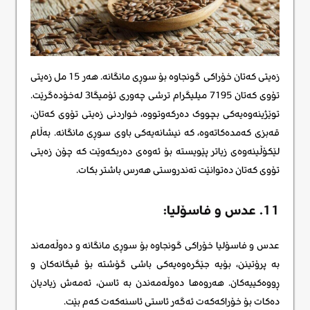
زەیتی کەتان خۆراکی گونجاوە بۆ سوڕی مانگانە. هەر 15 مل زەیتی
تۆوی کەتان 7195 میلیگرام ترشی چەوری ئۆمیگا3 لەخۆدەگرێت.
توێژینەوەیەکی بچووک دەرکەوتووە، خواردنی زەیتی تۆوی کەتان،
قەبزی کەمدەکاتەوە، کە نیشانەیەکی باوی سوڕی مانگانە. بەڵام
لێکۆڵینەوەی زیاتر پێویستە بۆ ئەوەی دەربکەوێت کە چۆن زەیتی
تۆوی کەتان دەتوانێت تەندروستی هەرس باشتر بکات.
11. عدس و فاسۆلیا:
عدس و فاسۆلیا خۆراکی گونجاوە بۆ سوڕی مانگانە و دەوڵەمەند
بە پرۆتینن، بۆیە جێگرەوەیەکی باشی گۆشتە بۆ ڤیگانەکان و
ڕووەکییەکان. هەروەها دەوڵەمەندن بە ئاسن، ئەمەش زیادیان
دەکات بۆ خۆراکەکەت ئەگەر ئاستی ئاسنەکەت کەم بێت.