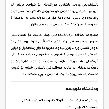
باشترکردنی وزەت. باشترین خۆراکەکان بۆ خواردن بریتین لە
میوەی شەربەتی بۆ مانەوەی ئاو، سەوزەی گەڵادار وەک سپێناخ بۆ
پڕکردنەوەی ئاسن، هەروەها خۆراکی دەوڵەمەند بە ئۆمیگا 3
وەکو سەلەمون بۆ کەمکردنەوەی هەوکردن و ئازار.
هەروەها خۆراکە پرۆبایۆتیکەکانی وەک ماست بۆ تەندروستی
هەرس و هاوسەنگی زۆر باشن، دانەوێڵەی تەواو زۆر باشن بۆ
ئەوەی ئاستی وزەت بەرز بێتەوە. هەروەها چای زەنجەفیل و گیایی
یارمەتی کەمکردنەوەی گرژبوون و سکچوون دەدات. بە گشتی
گرنگیدان بە خۆراکە تازە و سووک و دژە هەوکردن و
دەوڵەمەندەکان بە ماددە خۆراکیەکان باشترین ڕێگایە بۆ ئەوەی
هەست بە باشتربوون بکەیت لە ماوەی سوڕی مانگانەتدا.
وەڵامێک بنووسە
پۆستی ئەلیکترۆنییەکەت بڵاوناکرێتەوە.
خانە پێویستەکان
دەستنیشانکراون بە
*