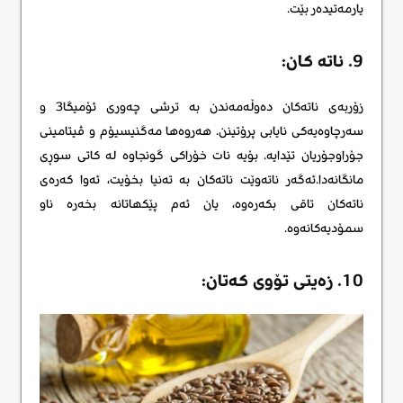
یارمەتیدەر بێت.
9. ناته کان:
زۆربەی ناتەکان دەوڵەمەندن بە ترشی چەوری ئۆمیگا3 و
سەرچاوەیەکی نایابی پرۆتینن. هەروەها مەگنیسیۆم و ڤیتامینی
جۆراوجۆریان تێدایە. بۆیە نات خۆراکی گونجاوە لە کاتی سوڕی
مانگانەدا.ئەگەر ناتەوێت ناتەکان بە تەنیا بخۆیت، ئەوا کەرەی
ناتەکان تاقی بکەرەوە، یان ئەم پێکهاتانە بخەرە ناو
سمۆدیەکانەوە.
10. زەیتی تۆوی کەتان: