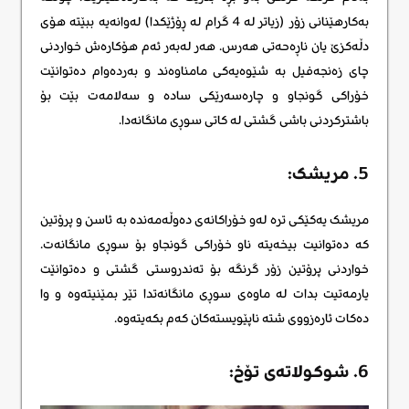
بەکارهێنانی زۆر (زیاتر لە 4 گرام لە ڕۆژێکدا) لەوانەیە ببێتە هۆی
دڵەکزێ یان ناڕەحەتی هەرس. هەر لەبەر ئەم هۆکارەش ​​خواردنی
چای زەنجەفیل بە شێوەیەکی مامناوەند و بەردەوام دەتوانێت
خۆراکی گونجاو و چارەسەرێکی سادە و سەلامەت بێت بۆ
باشترکردنی باشی گشتی لە کاتی سوڕی مانگانەدا.
5. مریشک:
مریشک یەکێکی ترە لەو خۆراکانەی دەوڵەمەندە بە ئاسن و پرۆتین
کە دەتوانیت بیخەیتە ناو خۆراکی گونجاو بۆ سوڕی مانگانەت.
خواردنی پرۆتین زۆر گرنگە بۆ تەندروستی گشتی و دەتوانێت
یارمەتیت بدات لە ماوەی سوڕی مانگانەتدا تێر بمێنیتەوە و وا
دەکات ئارەزووی شتە ناپێویستەکان کەم بکەیتەوە.
6. شوکولاتەی تۆخ: