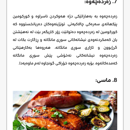
7. زەردەچەوە:
زەردەچەوە بە بەهاراتێکی دژە هەوکردن ناسراوە و کورکومین
پێکهاتەی سەرەکی چالاکیەتی. توێژینەوەکان دەریانخستووە کە
کورکومین لە زەردەچەوە دەتوانێت زۆر کاریگەر بێت لە نەهێشتن
یان کەمکردنەوەی نیشانەکانی سوڕی مانگانە و ڕزگارت بکات لە
گرژبوون و ئازاری سوڕی مانگانە. هەروەها بەکارهێنانی
زەردەچەوە نیشانەکانی نەخۆشی پێش سوڕی مانگانە
کەمدەکاتەوە. بۆیە زەردەچەوە خۆراکی گونجاوە لەم ماوەیەدا.
8. ماسی: