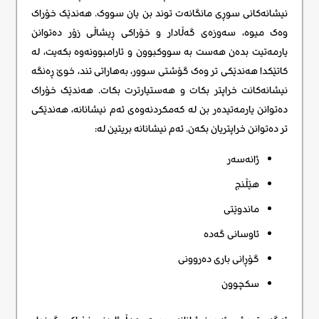
نیشانەکانی سوڕی مانگانەت توند بن یان سووک. هەندێک خۆراک
وەک میوە، سەوزەی گەڵادار و خۆراکی ڕیشاڵی زۆر دەتوانن
یارمەتیت بدەن هەست بە سووکبوون و ئارامبوونەوە بکەیت، لە
کاتێکدا هەندێکی تر وەک گۆشتی سوور، بەهاراتی تند، خوێ ڕەنگە
نیشانەکانت خراپتر بکات و هەستیارترت بکات. هەندێک خۆراک
دەتوانن یارمەتیدەر بن لە کەمکردنەوەی ئەم نیشانانە، هەندێکی
تر دەتوانن خراپتریان بکەن. ئەم نیشانانە بریتین لە:
ژانەسەر
هێڵنج
ماندوێتی
ئاوسانی گەدە
گۆڕانی باری دەروونی
سکچوون