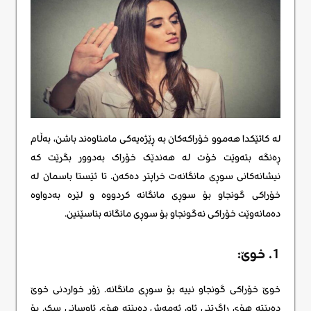
لە کاتێکدا هەموو خۆراکەکان بە ڕێژەیەکی مامناوەند باشن، بەڵام
ڕەنگە بتەوێت خۆت لە هەندێک خۆراک بەدوور بگرێت کە
نیشانەکانی سوڕی مانگانەت خراپتر دەکەن. تا ئێستا باسمان لە
خۆراکی گونجاو بۆ سوڕی مانگانە کردووە و لێرە بەدواوە
دەمانەوێت خۆراکی نەگونجاو بۆ سوڕی مانگانە بناسێنین.
1. خوێ:
خوێ خۆراکی گونجاو نییە بۆ سوڕی مانگانە. زۆر خواردنی خوێ
دەبێتە هۆی ڕاگرتنی ئاو، ئەمەش دەبێتە هۆی ئاوسانی سک. بۆ