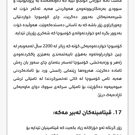
ماست تاکە خۆراکی گونجاو نییە کە دەوڵەمەندە بە پرۆبایۆتیک و
سوودی بەرەنگاربوونەوەی هەوکردنی هەیە. ئەگەر خۆت لە
شیرەمەنیەکان بەدوور دەگریت، چای کۆمبوچا خواردنێکی
چەورکراوی زۆر باشە کە بە ئاسانی دەستدەکەوێت. هەوڵبدە خۆت
بەدوور بگرە لەو خواردنەوانەی کۆمبوچا کە شەکری زۆریان تێدایە.
کۆمبوچا خواردنەوەیەکی کۆنە کە زیاتر لە 2200 ساڵ لەمەوبەر لە
چین خواردراوەتەوە بەهۆی تایبەتمەندی بەهێزی پاککردنەوەی
ژەهر و وزەبەخشی. کۆمبوچا لەسەر بنەمای چای سەوز یان ڕەش
ئامادە دەکرێت، هەروەها ڕێنمایی زانستی ورد بۆ ئامادەکردنی
هەیە. تامی کۆمبوچا لە کاتی تەخمیرکردندا لە تامێکی ترشی
میوەییەوە دەگۆڕێت بۆ تامێکی سرکەی سووک دوای ماوەیەکی
تاڕادەیەک درێژ.
17. ڤیتامینەکان لەبیر مەکە:
زۆر گرنگە ئەو خۆراکانە زیاد بکەیت کە ڤیتامینیان تێدایە بۆ