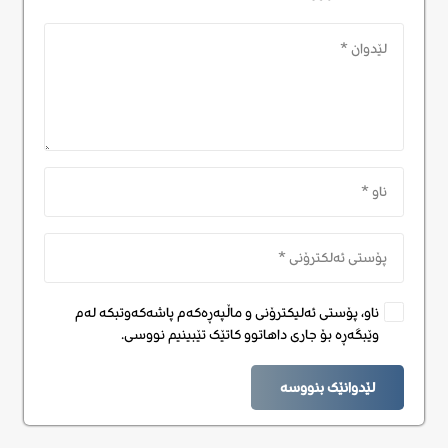
ناو، پۆستی ئەلیکترۆنی و ماڵپەڕەکەم پاشەکەوتبکە لەم
وێبگەڕە بۆ جاری داهاتوو کاتێک تێبینیم نووسی.
لێدوانێک بنووسە