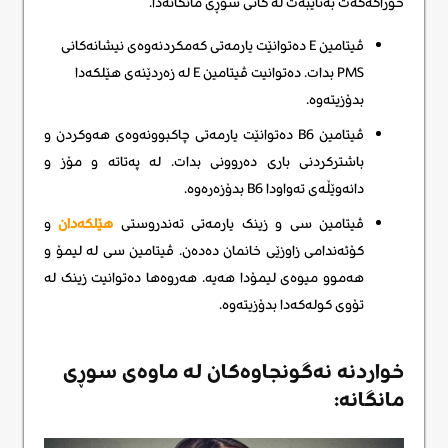
خۆراکەکەت بەتایبەت لە کاتی سوڕی مانگانەدا.
ڤیتامین E دەتوانێت یارمەتی کەمکردنەوەی نیشانەکانی
PMS بدات. دەتوانیت ڤیتامین E لە زەردێنەی هێلکەدا
بدۆزیتەوە.
ڤیتامین B6 دەتوانێت یارمەتی چاکبوونەوەی هەوکردن و
باشترکردنی باری دەروونی بدات. لە پەتاتە و مۆز و
دانەوێڵەی تەواودا B6 بدۆزەرەوە.
ڤیتامین سی و زینک یارمەتی تەندروستی
هێلکەدان
و
کۆئەندامی زاوزێی خانمان دەدەن. ڤیتامین سی لە لیمۆ و
هەموو میوەی لیمۆدا هەیە. هەروەها دەتوانیت زینک لە
تۆوی کولەکەدا بدۆزیتەوە.
خواردنە نەگونجاوەکان لە ماوەی سوڕی
مانگانە: