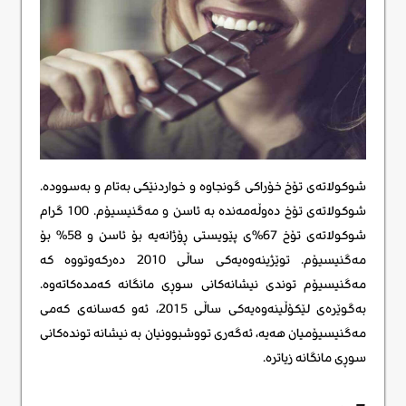
شوکولاتەی تۆخ خۆراکی گونجاوە و خواردنێکی بەتام و بەسوودە.
شوکولاتەی تۆخ دەوڵەمەندە بە ئاسن و مەگنیسیۆم. 100 گرام
شوکولاتەی تۆخ 67%ی پێویستی ڕۆژانەیە بۆ ئاسن و 58% بۆ
مەگنیسیۆم. توێژینەوەیەکی ساڵی 2010 دەرکەوتووە کە
مەگنیسیۆم توندی نیشانەکانی سوڕی مانگانە کەمدەکاتەوە.
بەگوێرەی لێکۆڵینەوەیەکی ساڵی 2015، ئەو کەسانەی کەمی
مەگنیسیۆمیان هەیە، ئەگەری تووشبوونیان بە نیشانە توندەکانی
سوڕی مانگانە زیاترە.