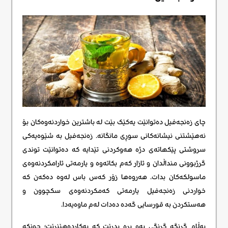
چای زەنجەفیل دەتوانێت یەکێک بێت لە باشترین خواردنەوەکان بۆ
نەهێشتنی نیشانەکانی سوڕی مانگانە. زەنجەفیل بە شێوەیەکی
سروشتی پێکهاتەی دژە هەوکردنی تێدایە کە دەتوانێت توندی
گرژبوونی منداڵدان و ئازار کەم بکاتەوە و یارمەتی ئارامکردنەوەی
ماسولکەکان بدات. هەروەها زۆر کەس باس لەوە دەکەن کە
خواردنی زەنجەفیل یارمەتی کەمکردنەوەی سکچوون و
هەستکردن بە قورسایی گەدە دەدات لەم ماوەیەدا.
بەڵام گرنگە گرنگی بەو بڕە بدرێت کە بەکاردەهێنرێت؛ چونکە