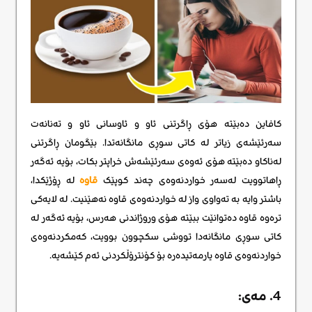
کافاین دەبێتە هۆی ڕاگرتنی ئاو و ئاوسانی ئاو و تەنانەت
سەرئێشەی زیاتر لە کاتی سوڕی مانگانەتدا. بێگومان ڕاگرتنی
لەناکاو دەبێتە هۆی ئەوەی سەرئێشەش خراپتر بکات، بۆیە ئەگەر
ڕاهاتوویت لەسەر خواردنەوەی چەند کوپێک
قاوە
لە ڕۆژێکدا،
باشتر وایە بە تەواوی واز لە خواردنەوەی قاوە نەهێنیت. لە لایەکی
ترەوە قاوە دەتوانێت ببێتە هۆی وروژاندنی هەرس، بۆیە ئەگەر لە
کاتی سوڕی مانگانەدا تووشی سکچوون بوویت، کەمکردنەوەی
خواردنەوەی قاوە یارمەتیدەرە بۆ کۆنترۆڵکردنی ئەم کێشەیە.
4. مەی: