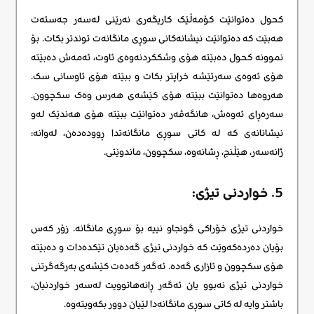
کحول دەتوانێت کۆمەڵێک کاریگەری نەرێنی لەسەر جەستەت
هەبێت کە دەتوانێت نیشانەکانی سوڕی مانگانەت توندتر بکات. بۆ
نموونە کحول دەبێتە هۆی وشککردنەوەی ئاوت، ئەمەش دەبێتە
هۆی ئەوەی سەرئێشە خراپتر بکات و ببێتە هۆی ئاوسانی سک.
هەروەها دەتوانێت ببێتە هۆی کێشەی هەرس وەک سکچوون.
سەرەڕای ئەوەش، هانگەڤەر دەتوانێت ببێتە هۆی هەندێک لەو
نیشانانەی کە لە کاتی سوڕی مانگانەتدا ڕوودەدەن، لەوانە:
ژانەسەر، هێڵنج، ڕشانەوە، سکچوون، ماندوێتی.
5. خواردنی تیژی:
خواردنی تیژی خۆراکی گونجاو نییە بۆ سوڕی مانگانە. زۆر کەس
بۆیان دەردەکەوێت کە خواردنی تیژی گەدەیان تێکدەدات و دەبێتە
هۆی سکچوون و ئازاری گەدە. ئەگەر گەدەت کێشەی بەرگەگرتنی
خواردنی تیژی نەبوو یان ئەگەر ڕانەهاتوویت لەسەر خواردنیان،
باشتر وایە لە کاتی سوڕی مانگانەدا لێیان دوور بکەویتەوە.