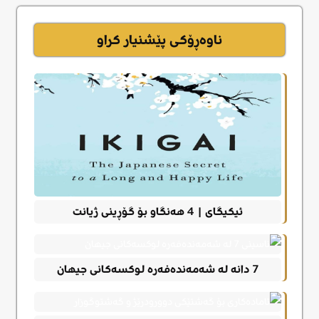
ناوەڕۆکی پێشنیار کراو
ئیکیگای | 4 هەنگاو بۆ گۆڕینی ژیانت
7 دانه له شەمەندەفەره لوکسەکانی جیهان