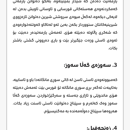
یارمەتیت دەدەن کە شێدار بمێنیتەوە، بەڵکو دەتوانن یارمەتی
کەمکردنەوەی هەستەکانی قورسایی و ئاوسانی ئاویش بدەن. لە
لایەکی دیکەوە، لەگەڵ میوەی سروشتی شیرین دەتوانن ئارەزووی
شیرینیەکانتان سنووردار بکەن بەبێ ئەو لەناکاو کەوتنەخوارەوەی
کە شەکری پاڵاوتە دەبێتە هۆی. ئەمەش یارمەتیدەر دەبێت بۆ
ئەوەی ئاستی وزەت جێگیرتر بێت و باری دەروونی گشتی باشتر
بکات.
3. سەوزەی گەڵا سەوز:
کەمبوونەوەی ئاستی ئاسن لە کاتی سوڕی مانگانەدا باو و ئاساییە،
بەتایبەت ئەگەر بڕی سوڕی مانگانە تۆ قورس بێت ئەمەش دەبێتە
هۆی ماندوێتی و ئازاری جەستە و سەرگێژخواردن. سەوزەی گەڵا
سەوز وەک کەلەرم و سپێناخ دەتوانێت ئاستی ئاسنت زیاد بکات.
هەروەها سپێناخ دەوڵەمەندە بە مەگنیسیۆم.
4. زەنجەفیل: