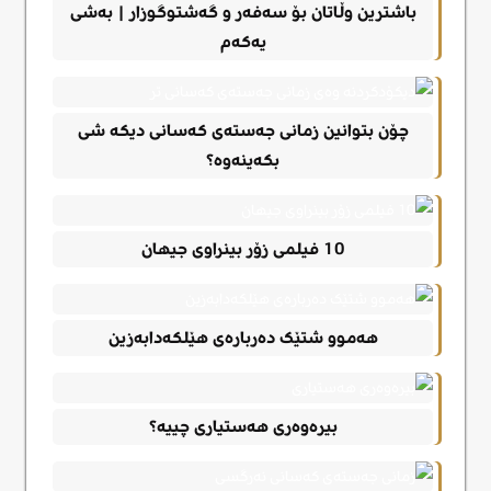
باشترین وڵاتان بۆ سەفەر و گەشتوگوزار | بەشی
یەکەم
چۆن بتوانین زمانی جەستەی کەسانی دیکە شی
بکەینەوە؟
10 فیلمی زۆر بینراوی جیهان
هەموو شتێک دەربارەی هێلکەدابەزین
بیرەوەری هەستیاری چییە؟