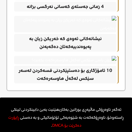
4 زمانی جەستەی کەسانی نەرگسی بزانە
نیشانەکانی ئەوەی کە خەریکن زیان بە
پەیوەندییەکەتان دەگەیەنن
10 ئامۆژگاری بۆ دەستپێکردنی قسەکردن لەسەر
سێکس لەگەڵ هاوسەرەکەت
ئەگەر ناوەڕۆکی ماڵپەڕی بوزانین بەکاربهێنیت بەبێ دابینکردنی لینکی
ڕاستەوخۆ، ناوەڕۆکەکەت بە شێوەیەکی ئۆتۆماتیکی و بە دەستی
ڕاپۆرت
دەکرێت بۆ DMCA
.