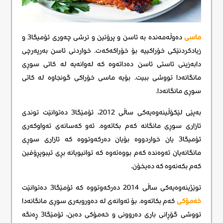
ماسی
دەوڵەمەندە بە ئاسن و پرۆتین و ترشی چەوری ئۆمیگا3 و
زیادکردنێکی خۆراکییە بۆ خۆراکەکەت. خواردنی ئاسن بەرپەرچی
دابەزینی ئاستی ئاسن دەداتەوە کە لەوانەیە لە کاتی سوڕی
مانگانەدا تووشی ببیت. بۆیە ماسی خۆراکی گونجاوە لە کاتی
سوڕی مانگانەدا.
بەپێی لێکۆڵینەوەیەکی ساڵی 2012، ئۆمێگا3 دەتوانێت توندی
ئازاری سوڕی مانگانە کەم بکاتەوە. ئەو کەسانەی تەواوکەری
ئۆمیگا3 یان خواردووە بۆیان دەرکەوتووە کە ئازاری سوڕی
مانگانەیان ئەوەندە کەم بووەتەوە کە توانیویانە بڕی ئیبوپڕۆفین
کەم بکەنەوە کە دەیخۆن.
توێژینەوەیەکی ساڵی 2014 دەرکەوتووە کە ئۆمێگا3 دەتوانێت
خەمۆکی
کەم بکاتەوە. بۆ ئەوانەی لە دەوروبەری سوڕی مانگانەدا
تووشی گۆڕانی باری دەروونی و خەمۆکی دەبن، ئۆمێگا3 ڕەنگە