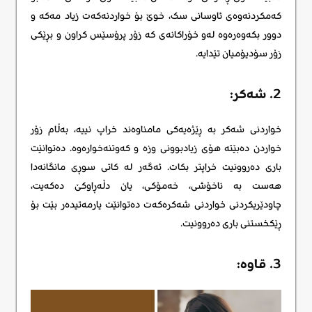
کەمکردنەوەی ئاوسانی سک، خوێ بۆ خواردنەکەت زیاد مەکە و
دوور بکەوەرەوە لەو خۆراکانەی کە زۆر پرۆسێس کراون و بڕێکی
زۆر سۆدیۆمیان تێدایە.
2. شەکر:
خواردنی شەکر بە ڕێژەیەکی مامناوەند خراپ نییە، بەڵام زۆر
خواردن دەبێتە هۆی زیادبوونی وزە و کەوتنەخوارەوە. دەتوانێت
باری دەروونیت خراپتر بکات. ئەگەر لە کاتی سوڕی مانگانەدا
هەست بە ناخۆشی، خەمۆکی، یان دڵەڕاوکێ دەکەیت،
چاودێریکردنی خواردنی شەکرەکەت دەتوانێت یارمەتیدەر بێت بۆ
ڕێکخستنی باری دەروونیت.
3. قاوە: