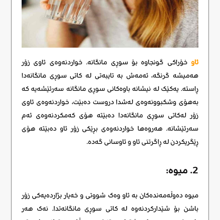
ئاو
خۆراکی گونجاوه بۆ سوڕی مانگانە. خواردنەوەی ئاوی زۆر
هەمیشە گرنگە، ئەمەش بە تایبەتی لە کاتی سوڕی مانگانەدا
ڕاستە. یەکێک لە نیشانە باوەکانی سوڕی مانگانە سەرئێشەیە کە
بەهۆی وشکبوونەوەی لەشدا دروست دەبێت، خواردنەوەی ئاوی
زۆر لەکاتی سوڕی مانگانەدا دەبێتە هۆی کەمکردنەوەی ئەم
سەرئێشانە. هەروەها خواردنەوەی بڕێکی زۆر ئاو دەبێتە هۆی
ڕێگریکردن لە ڕاگرتنی ئاو و ئاوسانی گەدە.
2. میوە:
میوە دەوڵەمەندەکان بە ئاو وەک شووتی و خەیار بژاردەیەکی زۆر
باشن بۆ شێدارکردنەوە لە کاتی سوڕی مانگانەتدا. نەک هەر