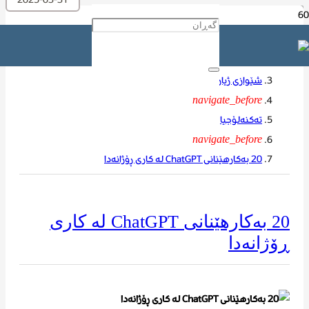
ماڵه‌وه‌
navigate_before
شێوازی ژیان
navigate_before
تەکنەلۆجیا
navigate_before
20 بەکارهێنانی ChatGPT لە کاری ڕۆژانەدا
20 بەکارهێنانی ChatGPT لە کاری
ڕۆژانەدا