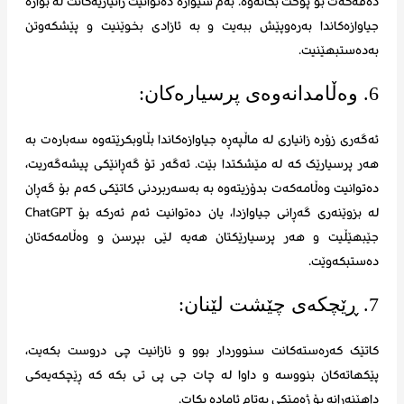
دەقەکەت بۆ پوخت بکاتەوە. بەم شێوازە دەتوانیت زانیاریەکانت لە بوارە
جیاوازەکاندا بەرەوپێش ببەیت و بە ئازادی بخوێنیت و پێشکەوتن
بەدەستبهێنیت.
6. وەڵامدانەوەی پرسیارەکان:
ئەگەری زۆرە زانیاری لە ماڵپەڕە جیاوازەکاندا بڵاوبکرێتەوە سەبارەت بە
هەر پرسیارێک کە لە مێشکتدا بێت. ئەگەر تۆ گەڕانێکی پیشەگەریت،
دەتوانیت وەڵامەکەت بدۆزیتەوە بە بەسەربردنی کاتێکی کەم بۆ گەڕان
لە بزوێنەری گەڕانی جیاوازدا، یان دەتوانیت ئەم ئەرکە بۆ ChatGPT
جێبهێڵیت و هەر پرسیارێکتان هەیە لێی بپرسن و وەڵامەکەتان
دەستبکەوێت.
7. ڕێچکەی چێشت لێنان:
کاتێک کەرەستەکانت سنووردار بوو و نازانیت چی دروست بکەیت،
پێکهاتەکان بنووسە و داوا لە چات جی پی تی بکە کە ڕێچکەیەکی
داهێنەرانە بۆ ژەمێکی بەتام ئامادە بکات.