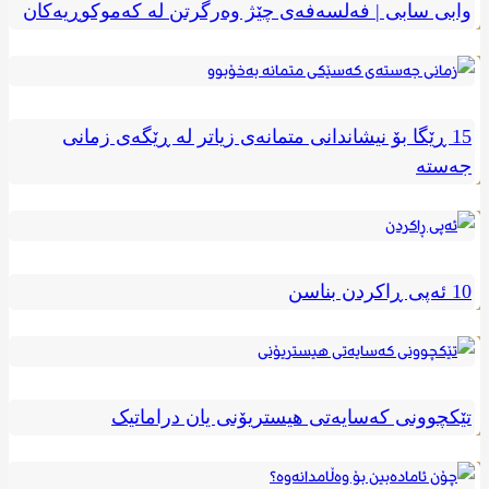
وابی سابی | فەلسەفەی چێژ وەرگرتن لە کەموکوڕیەکان
15 ڕێگا بۆ نیشاندانی متمانەی زیاتر لە ڕێگەی زمانی
جەستە
10 ئەپی ڕاکردن بناسن
تێکچوونی کەسایەتی هیستریۆنی یان دراماتیک