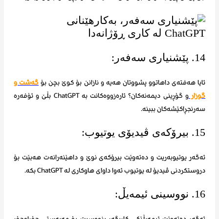
14. پێشنیاری سەفەر:
ئایا هەفتەی داهاتوو پشووتان هەیە و نازانن بۆ کوێ بچن بۆ
گەشت و
گوزار
و گۆڕینی دیمەنەکان؟ ئارەزووەکانت بە ChatGPT بڵێ و ئۆفەرە
سەرنجڕاکێشەکان ببینە.
15. بیرۆکەی ڤیدیۆی یوتیوب:
ئەگەر یوتیوبەریت و دەتەوێت بیرۆکەی نوێ و داهێنەرانەت هەبێت بۆ
دروستکردنی ڤیدیۆ لە یوتیوب ئەوا داوای هاوکاری لە ChatGPT بکە.
16. نووسینی ئیمەیڵ:
ئەگەر دەتەوێت ئیمەیڵێکی کاریگەر بنووسیت بۆ مەبەستی جۆراوجۆر