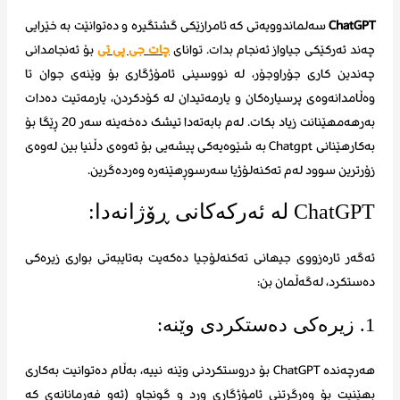
ChatGPT
سەلماندوویەتی کە ئامرازێکی گشتگیرە و دەتوانێت بە خێرایی
چەند ئەرکێکی جیاواز ئەنجام بدات. توانای
چات جی پی تی
بۆ ئەنجامدانی
چەندین کاری جۆراوجۆر، لە نووسینی ئامۆژگاری بۆ وێنەی جوان تا
وەڵامدانەوەی پرسیارەکان و یارمەتیدان لە کۆدکردن، یارمەتیت دەدات
بەرهەمهێنانت زیاد بکات. لەم بابەتەدا تیشک دەخەینە سەر 20 ڕێگا بۆ
بەکارهێنانی Chatgpt بە شێوەیەکی پیشەیی بۆ ئەوەی دڵنیا بین لەوەی
زۆرترین سوود لەم تەکنەلۆژیا سەرسوڕهێنەرە وەردەگرین.
ChatGPT لە ئەرکەکانی ڕۆژانەدا:
ئەگەر ئارەزووی جیهانی تەکنەلۆجیا دەکەیت بەتایبەتی بواری زیرەکی
دەستکرد، لەگەڵمان بن:
1. زیرەکی دەستکردی وێنە:
هەرچەندە ChatGPT بۆ دروستکردنی وێنە نییە، بەڵام دەتوانیت بەکاری
بهێنیت بۆ وەرگرتنی ئامۆژگاری ورد و گونجاو (ئەو فەرمانانەی کە