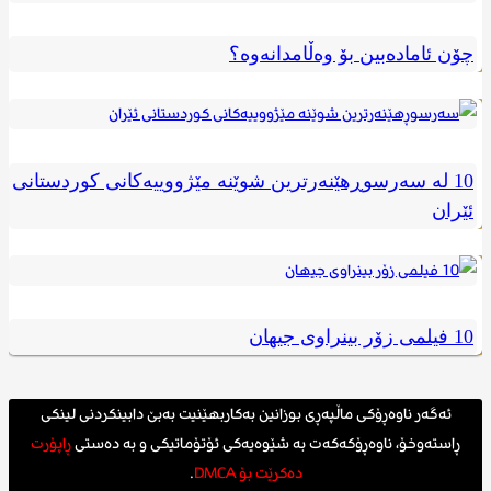
چۆن ئامادەبین بۆ وەڵامدانەوە؟
10 له سەرسوڕهێنەرترین شوێنە مێژووییەکانی کوردستانی
ئێران
10 فیلمی زۆر بینراوی جیهان
ئەگەر ناوەڕۆکی ماڵپەڕی بوزانین بەکاربهێنیت بەبێ دابینکردنی لینکی
ڕاستەوخۆ، ناوەڕۆکەکەت بە شێوەیەکی ئۆتۆماتیکی و بە دەستی
ڕاپۆرت
دەکرێت بۆ DMCA
.