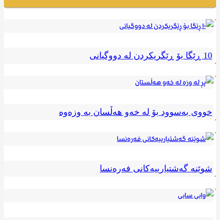
10 ڕێگا بۆ ڕێگریکردن لە دووگیانی
خووی بەسوود بۆ لە خەو هەڵسان بە وزەوه
شوێنە گەشتیارییەکانی فەرەنسا