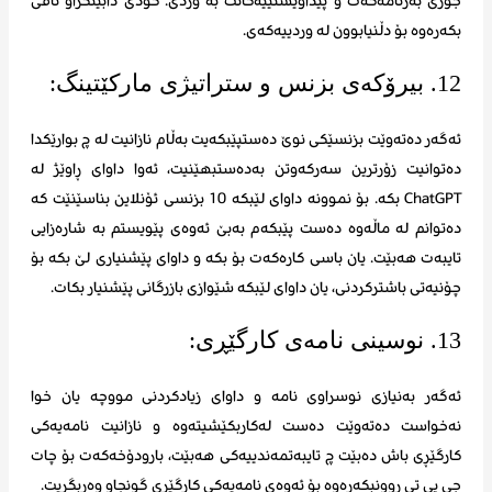
جۆری بەرنامەکەت و پێداویستییەکانت بە وردی. کۆدی دابینکراو تاقی
بکەرەوە بۆ دڵنیابوون لە وردییەکەی.
12. بیرۆکەی بزنس و ستراتیژی مارکێتینگ:
ئەگەر دەتەوێت بزنسێکی نوێ دەستپێبکەیت بەڵام نازانیت لە چ بوارێکدا
دەتوانیت زۆرترین سەرکەوتن بەدەستبهێنیت، ئەوا داوای ڕاوێژ لە
ChatGPT بکە. بۆ نموونە داوای لێبکە 10 بزنسی ئۆنلاین بناسێنێت کە
دەتوانم لە ماڵەوە دەست پێبکەم بەبێ ئەوەی پێویستم بە شارەزایی
تایبەت هەبێت. یان باسی کارەکەت بۆ بکە و داوای پێشنیاری لێ بکە بۆ
چۆنیەتی باشترکردنی، یان داوای لێبکە شێوازی بازرگانی پێشنیار بکات.
13. نوسینی نامەی کارگێڕی:
ئەگەر بەنیازی نوسراوی نامە و داوای زیادکردنی مووچە یان خوا
نەخواست دەتەوێت دەست لەکاربکێشیتەوە و نازانیت نامەیەکی
کارگێڕی باش دەبێت چ تایبەتمەندییەکی هەبێت، بارودۆخەکەت بۆ چات
جی پی تی ڕوونبکەرەوە بۆ ئەوەی نامەیەکی کارگێڕی گونجاو وەربگریت.