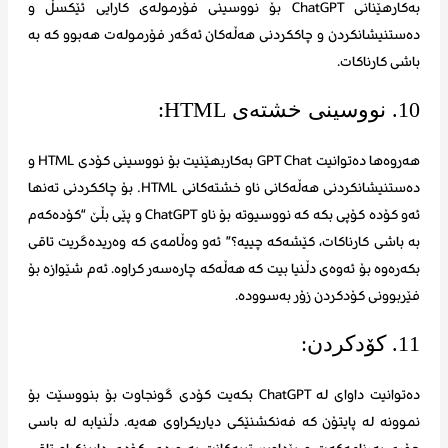
بەکارهێنانی ChatGPT بۆ نووسینی فۆرمولەی کارایی ئێکسڵ و
دەستنیشانکردن و چاککردنی هەڵەکان ئەگەر فۆرمولەت هەبوو کە بە
باشی کارناکات.
10. نووسینی خشتەی HTML:
هەروەها دەتوانیت GPT Chat بەکاربهێنیت بۆ نووسینی کۆدی HTML و
دەستنیشانکردنی هەڵەکانی ناو خشتەکانی HTML. بۆ چاککردنی تەنها
ئەو کۆدە کۆپی بکە کە نووسیوتە بۆ ناو ChatGPT و پێی بڵێ “کۆدەکەم
بە باشی کارناکات، کێشەکە چییە؟” ئەو وەڵامەی کە وەریدەگریت تاقی
بکەرەوە بۆ ئەوەی دڵنیا بیت کە هەڵەکە چارەسەر کراوە. ئەم شێوازە بۆ
فێربوونی کۆدکردن زۆر بەسوودە.
11. کۆدکردن:
دەتوانیت داوای لە ChatGPT بکەیت کۆدی گونجاوت بۆ بنووسێت بۆ
نموونە لە پایتۆن کە فەنکشنێکی دیاریکراوی هەیە. دڵنیابە لە باسی