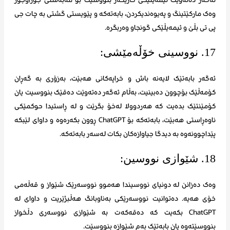
وەک مارکێتینگ و پەیوەندیکردن، بابەتەکە و پێویستی گشتی بە چات جی
پی تی بڵێ و ئیمەیڵێکی گونجاو وەربگرە.
17. نووسینی خۆڵەمێشی:
ئەگەر بابەتێک لایەنە باش و خراپەکانی هەبێت، بەزۆری بە گەڕان
کۆمەڵێک بۆچوون دەبینیت، بەڵام ئەگەر دەتەوێت دەقێک بنووسیت یان
کۆمێنتێک بدەیت کە هەردوولا لەخۆ بگرێت و لە ڕاستیدا حوکمێکی
ناوەڕاستی هەبێت، بابەتەکە بۆ ChatGPT ڕوون بکەرەوە و داوای لێبکە
پێداچوونەوە بە دیدگا جیاوازەکان بکات لەسەر بابەتەکە.
18. شێوازی نووسین:
وەک دەزانن لە دونیای نووسیندا هەموو نووسەرێک شێواز و قەڵەمی
خۆی هەیە. دەتوانیت نووسەرێکی بەناوبانگ هەڵبژێریت و داوای لە
ChatGPT بکەیت کە دەقەکەت بە شێوازی نووسەری دڵخواز
بنووسێتەوە یان بابەتێک بەم شێوازە بنووسێت.