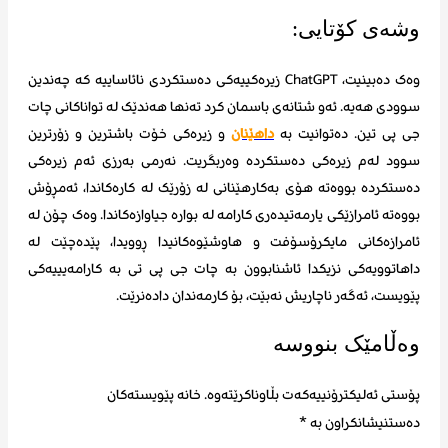
وشەی کۆتایی:
وەک دەبینیت، ChatGPT زیرەکییەکی دەستکردی نائاساییە کە چەندین
سوودی هەیە. ئەو شتانەی باسمان کرد تەنها هەندێک لە تواناکانی چات
جی پی تین. دەتوانیت بە
داهێنان
و زیرەکی خۆت باشترین و زۆرترین
سوود لەم زیرەکی دەستکردە وەربگریت. نەرمی بەرزی ئەم زیرەکی
دەستکردە بووەتە هۆی بەکارهێنانی لە زۆرێک لە کارەکاندا، ئەمڕۆش
بووەتە ئامرازێکی یارمەتیدەری کارامە لە بوارە جیاوازەکاندا. وەک چۆن لە
ئامرازەکانی مایکرۆسۆفت و هاوشێوەکانیدا ڕوویدا، پێدەچێت لە
داهاتوویەکی نزیکدا ئاشنابوون بە چات جی پی تی بە کارامەیییەکی
پێویست، ئەگەر ناچاریش نەبێت، بۆ کارمەندان دادەنرێت.
وەڵامێک بنووسە
پۆستی ئەلیکترۆنییەکەت بڵاوناکرێتەوە.
خانە پێویستەکان
دەستنیشانکراون بە
*