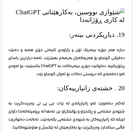
19. دیاریکردنی بینەر:
دیارە هەر جۆرە بینەرێک تۆن و زاراوەی تایبەتی خۆی هەیە و دەبێت
دەقێکی گونجاو بۆ هەریەکەیان بەرهەم بهێنرێت. ئەمە دیارترین یاسای
ڕیتۆریکییە. دەتوانیت جۆری بینەرەکانت بە ChatGPT بناسێنیت بۆ ئەوەی
ئەو دەقەیەی کە دروستی دەکات بۆ ئەوان گونجاو بێت.
20 . خشتەی زانیارییەکان:
ئەگەر دەتەوێت ئەو زانیاریانەی لە چات جی پی تی وەریدەگریت بە
شێوەی خشتەیی و ڕێکخراو و پۆلێنکراو بن، تەنها لە پرۆمپتەکەتدا داوای
لێبکە کە زانیارییەکان بە شێوەی خشتەیی بگەیەنێت. تەنانەت دەتوانرێت
قاڵبی ستاندارد وەربگیرێت بۆ بەکارهێنان لە ئێکسڵ و هاوشێوەکانیدا.