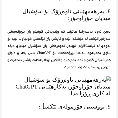
8. بەرهەمهێنانی ناوەڕۆک بۆ سۆشیال
میدیای جۆراوجۆر:
دەبێ ئەوە بەسەرتدا هاتبێت کە وێنەیەکی گونجاو یان بیرۆکەیەکی
سەرنجڕاکێشت لە مێشکدا بێت و کاپشن یان تێکستی گونجاوت نییە بۆ
ئەوەی لە ئینستاگرام، تویتەر، تەوەرەکان، یان سۆشیال میدیای دیکە
بڵاوی بکەیتەوە. تەنها بیرۆکەکەت بۆ ChatGPT باس بکە و داوای
کەپشنێکی گونجاو بکە. بەم کارە چالاکیی ئۆنلاینەکەت باشتر دەکەیت و
خێرایی پۆستکردنت زیاد دەکەیت.
9. نووسینی فۆرمولەی ئێکسڵ: