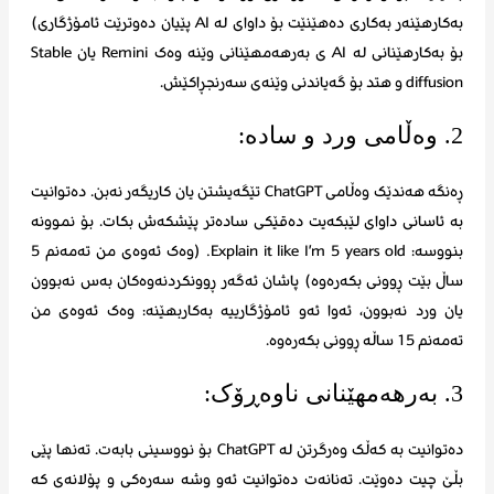
بەکارهێنەر بەکاری دەهێنێت بۆ داوای لە AI پێیان دەوترێت ئامۆژگاری)
بۆ بەکارهێنانی لە AI ی بەرهەمهێنانی وێنە وەک Remini یان Stable
diffusion و هتد بۆ گەیاندنی وێنەی سەرنجڕاکێش.
2. وەڵامی ورد و سادە:
ڕەنگە هەندێک وەڵامی ChatGPT تێگەیشتن یان کاریگەر نەبن. دەتوانیت
بە ئاسانی داوای لێبکەیت دەقێکی سادەتر پێشکەش بکات. بۆ نموونە
بنووسە: Explain it like I’m 5 years old. (وەک ئەوەی من تەمەنم 5
ساڵ بێت ڕوونی بکەرەوە) پاشان ئەگەر ڕوونکردنەوەکان بەس نەبوون
یان ورد نەبوون، ئەوا ئەو ئامۆژگارییە بەکاربهێنە: وەک ئەوەی من
تەمەنم 15 ساڵە ڕوونی بکەرەوە.
3. بەرهەمهێنانی ناوەڕۆک:
دەتوانیت بە کەڵک وەرگرتن لە ChatGPT بۆ نووسینی بابەت. تەنها پێی
بڵێ چیت دەوێت. تەنانەت دەتوانیت ئەو وشە سەرەکی و پۆلانەی کە