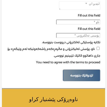
Fill out this field
Fill out this field
تکایە پۆستێکی ئەلکترۆنی درووست بنووسە.
ناو، پۆستی ئەلیکترۆنی و ماڵپەڕەکەم پاشەکەوتبکە لەم وێبگەڕە بۆ
جاری داهاتوو کاتێک تێبینیم نووسی.
You need to agree with the terms to proceed
لێدوانێک بنووسە
ناوەڕۆکی پێشنیار کراو