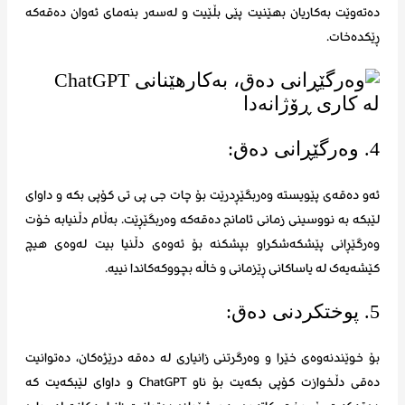
دەتەوێت بەکاریان بهێنیت پێی بڵێیت و لەسەر بنەمای ئەوان دەقەکە
ڕێکدەخات.
4. وەرگێڕانی دەق:
ئەو دەقەی پێویستە وەربگێڕدرێت بۆ چات جی پی تی کۆپی بکە و داوای
لێبکە بە نووسینی زمانی ئامانج دەقەکە وەربگێڕێت. بەڵام دڵنیابە خۆت
وەرگێڕانی پێشکەشکراو بپشکنە بۆ ئەوەی دڵنیا بیت لەوەی هیچ
کێشەیەک لە یاساکانی ڕێزمانی و خاڵە بچووکەکاندا نییە.
5. پوختکردنی دەق:
بۆ خوێندنەوەی خێرا و وەرگرتنی زانیاری لە دەقە درێژەکان، دەتوانیت
دەقی دڵخوازت کۆپی بکەیت بۆ ناو ChatGPT و داوای لێبکەیت کە