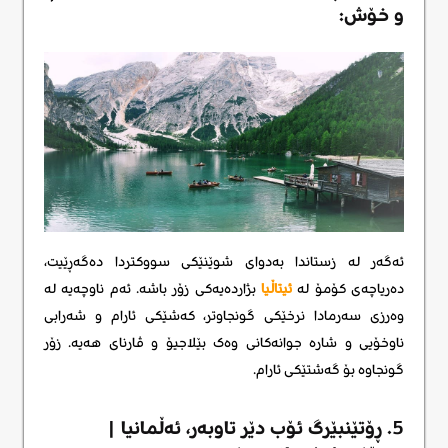
و خۆش:
ئەگەر لە زستاندا بەدوای شوێنێکی سووکتردا دەگەڕێیت،
دەریاچەی کۆمۆ لە
ئیتاڵیا
بژاردەیەکی زۆر باشە. ئەم ناوچەیە لە
وەرزی سەرمادا نرخێکی گونجاوتر، کەشێکی ئارام و شەرابی
ناوخۆیی و شارە جوانەکانی وەک بێلاجیۆ و ڤارنای هەیە. زۆر
گونجاوە بۆ گەشتێکی ئارام.
5. ڕۆتێنبێرگ ئۆب دێر تاوبەر، ئەڵمانیا |