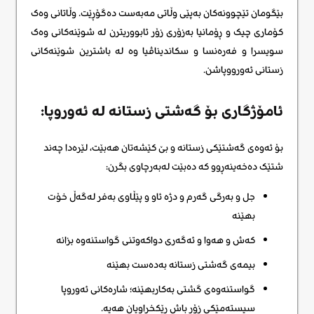
بێگومان تێچوونەکان بەپێی وڵاتی مەبەست دەگۆڕێت. وڵاتانی وەک
کۆماری چیک و ڕۆمانیا بەزۆری زۆر ئابووریترن لە شوێنەکانی وەک
سویسرا و فەرەنسا و سکاندیناڤیا وه له باشترین شوێنەکانی
زستانی ئەورووپاشن.
ئامۆژگاری بۆ گەشتی زستانه لە ئەوروپا:
بۆ ئەوەی گەشتێکی زستانە و بێ کێشەتان هەبێت، لێرەدا چەند
شتێک دەخەینەڕوو کە دەبێت لەبەرچاوی بگرن:
جل و بەرگی گەرم و دژە ئاو و پێڵاوی بەفر لەگەڵ خۆت
بهێنە
کەش و هەوا و ئەگەری دواکەوتنی گواستنەوە بزانە
بیمەی گەشتی زستانە بەدەست بهێنە
گواستنەوەی گشتی بەکاربهێنە؛ شارەکانی ئەوروپا
سیستەمێکی زۆر باش ڕێکخراویان هەیە.