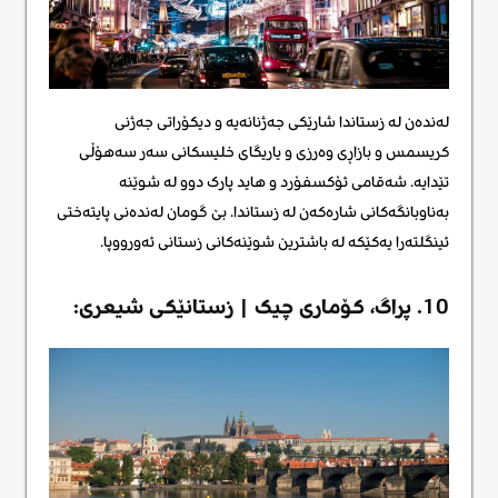
لەندەن لە زستاندا شارێکی جەژنانەیە و دیکۆراتی جەژنی
کریسمس و بازاڕی وەرزی و یاریگای خلیسکانی سەر سەهۆڵی
تێدایە. شەقامی ئۆکسفۆرد و هاید پارک دوو لە شوێنە
بەناوبانگەکانی شارەکەن لە زستاندا. بێ گومان لەندەنی پایتەختی
ئینگلتەرا یەکێکە لە باشترین شوێنەکانی زستانی ئەورووپا.
10. پراگ، کۆماری چیک | زستانێکی شیعری: