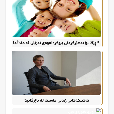
5 ڕێگا بۆ بەهێزکردنی بیرکردنەوەی ئەرێنی لە منداڵدا
تەکنیکەکانی زمانی جەستە لە بازرگانیدا