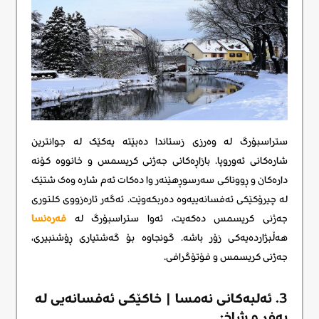
ستراسبۆرگ لە وەرزی زستاندا دەبێتە یەکێک لە جوانترین
شارەکانی ئەوروپا. بازاڕەکانی جەژنی کریسمس و خانووە کۆنە
دارەکان و ڕووناکی سەرسوڕهێنەر وا دەکات ئەم شارە وەک شتێک
لە چیرۆکێکی ئەفسانەییەوە دەربکەوێت. ئەگەر ئارەزووی کلتوری
جەژنی کریسمس دەکەیت، ئەوا ستراسبۆرگ له
فەرەنسا
هەڵبژاردەیەکی زۆر باشە. گونجاوە بۆ گەشتیاری ڕۆشنبیری،
جەژنی کریسمس و فۆتۆگرافی.
3. ئەلبەکانی نەمسا | خاکێکی ئەفسانەیی لە
بەفر و شاخ: