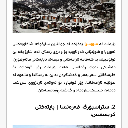
زێرمات له
سویسرا
یەکێکە لە جوانترین شارۆچکە شاخاویەکانی
ئەوروپا و شوێنێکی خەوناوییە بۆ وەرزی زستان. ئەم شارۆچکە بێ
ئۆتۆمبێلە، بە شەقامە ئارامەکانی و دیمەنە نایابەکانی ماتەرهۆرن،
کەشێکی تەواو ڕۆمانسی هەیە. زێرمات زۆر گونجاوە بۆ
خلیسکانێی سەر بەفر و گەشتکردن بە پێ لە زستاندا و مانەوە لە
هۆتێلە ئارامەکاندا. زۆر گونجاوە بۆ ئەوانەی ئارەزووی سروشت
دەکەن، خلیسکەسازەکان و گەشتە ڕۆمانسیەکان.
2. ستراسبۆرگ، فەرەنسا | پایتەختی
کریسمس: