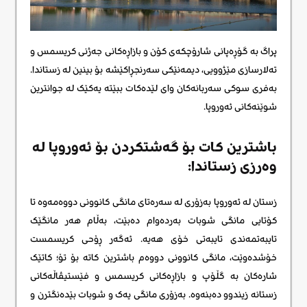
پراگ بە گۆڕەپانی شارۆچکەی کۆن و بازاڕەکانی جەژنی کریسمس و
تەلارسازی مێژوویی، دیمەنێکی سەرنجڕاکێشە بۆ بینین لە زستاندا.
بەفری سوکی سەربانەکان وای لێدەکات ببێتە یەکێک لە جوانترین
شوێنەکانی ئەوروپا.
باشترین کات بۆ گەشتکردن بۆ ئەوروپا لە
وەرزی زستاندا:
زستان لە ئەوروپا بەزۆری لە سەرەتای مانگی کانوونی دووەمەوە تا
کۆتایی مانگی شوبات بەردەوام دەبێت، بەڵام هەر مانگێک
تایبەتمەندی تایبەتی خۆی هەیە. ئەگەر ڕۆحی کریسمست
خۆشدەوێت، مانگی کانوونی دووەم باشترین کاتە بۆ تۆ؛ کاتێک
شارەکان بە گڵۆپ و بازاڕەکانی کریسمس و فێستیڤاڵەکانی
زستانە زیندوو دەبنەوە. بەزۆری مانگی یەک و شوبات بێدەنگترن و