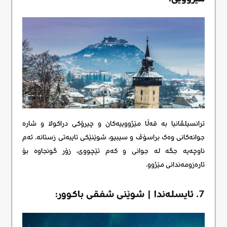
ترانسیلڤانیا بە قەڵا مێژووییەکان و چیرۆکی دراکولا و شارە
جوانەکانی وەک براسۆڤ و سیبیو، شوێنێکی تایبەتی زستانە. ئەم
ناوچەیە جگە لە جوانی و کەم تێچووی، زۆر گونجاوە بۆ
ئارەزومەندانی مێژوو.
7. ئایسلەندا | شوێنی شفقی باکوور: