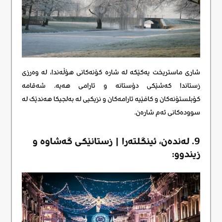
شاری ماستریخت یەکێکە لە شارە کۆنەکانی هۆڵەندا، لە وەرزی
زستاندا کەشێکی دۆستانە و ئارامی هەیە. شەقامە
کۆبلستۆنەکان و کافێیە ئارامەکان و نزیکیی لە بەلجیکا هەندێک لە
سوودەکانی ئەم شارەن.
9. لەندەن، ئینگلتەرا | زستانێکی گەشاوە و
زیندوو: