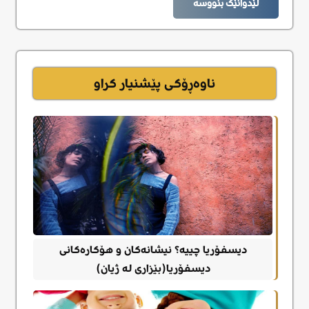
لێدوانێک بنووسە
ناوەڕۆکی پێشنیار کراو
دیسفۆریا چییە؟ نیشانەکان و هۆکارەکانی
دیسفۆریا(بێزاری لە ژیان)