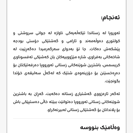
ئەنجام:
ئەوروپا لە زستاندا تێکەڵەیەکی ناوازە لە جوانی سروشتی و
کولتوری دەوڵەمەند و ئارامی و گەشتێکی دۆستی بودجە
پێشکەش دەکات. جا تۆ بەدوای سەرگەرمیدا دەگەڕێیت لە
شاخەکانی بەفراوی، شارە مێژووییەکان یان کەشێکی ئەفسوناوی
کریسمس، باشترین شوێنەکانی زستانی ئەورووپا دەرفەتێکتان بۆ
دەڕەخسێنن بۆ دۆزینەوەی شتێک کە لەگەڵ سەلیقەی خۆتدا
بگونجێت.
ئەگەر ئارەزووی گەشتیاری زستانە دەکەیت، گەڕان بە باشترین
شوێنەکانی زستانی ئەورووپا دەتوانێت ببێتە خاڵی دەستپێکی باش
بۆ پلاندانان بۆ گەشتێکی زستانی لەبیرنەکراو.
وەڵامێک بنووسە