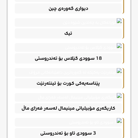
دیواری گەورەی چین
تیک
18 سوودی گێلاس بۆ تەندروستی
پێناسەیەکی کورت بۆ ئینتەرنێت
کاریگەری مۆبیلیاتی مینیمال لەسەر فەزای ماڵ
3 سوودی ئاو بۆ تەندروستی