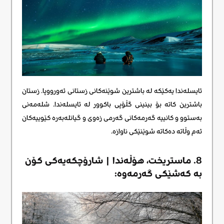
ئایسلەندا یەکێکە لە باشترین شوێنەکانی زستانی ئەورووپا. زستان
باشترین کاتە بۆ بینینی گڵۆپی باکوور لە ئایسلەندا. شلەمەنی
بەستوو و کانییە گەرمەکانی گەرمی زەوی و گیانلەبەرە کێوییەکان
ئەم وڵاتە دەکاتە شوێنێکی ناوازە.
8. ماستریخت، هۆڵەندا | شارۆچکەیەکی کۆن
بە کەشێکی گەرمەوە: