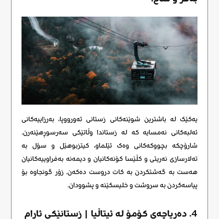
یەکێک لە باشترین شوێنەکانی زستانی ئەورووپا، بەرزاییەکانی
ئەلبەکانی نەمسایه که لە زستاندا وڵاتێکی سەرسوڕهێنەرن.
شارۆچکە بچووکەکانی وەک ئێلماو، کیتزبوهێل و سۆل بە
تەلارسازی نەریتی و کڵێسا کۆنەکانیان و دیمەنە بەفراوییەکانیان
هەست بە گەشتکردن بە کات دروست دەکەن. زۆر گونجاوە بۆ
پیاسەکردن بە سروشت و خلیسکێنە و پشوودان.
4. دەریاچەی کۆمۆ لە ئیتاڵیا | زستانێکی ئارام