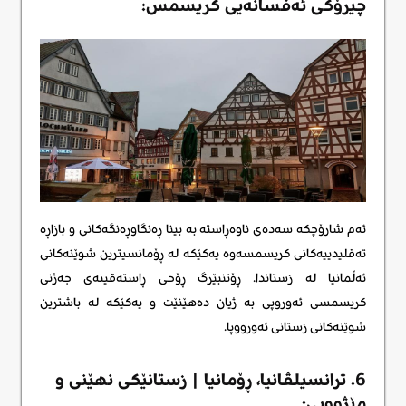
چیرۆکی ئەفسانەیی کریسمس:
ئەم شارۆچکە سەدەی ناوەڕاستە بە بینا ڕەنگاوڕەنگەکانی و بازاڕە
تەقلیدییەکانی کریسمسەوە یەکێکە لە ڕۆمانسیترین شوێنەکانی
ئەڵمانیا لە زستاندا. ڕۆتنبێرگ ڕۆحی ڕاستەقینەی جەژنی
کریسمسی ئەوروپی بە ژیان دەهێنێت و یەکێکه لە باشترین
شوێنەکانی زستانی ئەورووپا.
6. ترانسیلڤانیا، ڕۆمانیا | زستانێکی نهێنی و
مێژوویی: