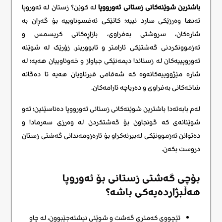
باشترین شوێنەکانی زستانی ئەورووپا
لە کوێن؟ زستان لە ئەوروپا
تەنها وەرزێکی سارد نییە؛ کاتێکی ئەفسوناوییە بۆ گەڕان بە
شارەکان، سروشتی بەفراوی، بازاڕەکانی کریسمس و
ئەزموونکردنی گەشتێکی ئارامتر و ئابووریتر. زۆرێک لە شوێنە
ئەوروپییەکان لە زستاندا دیمەنێکی جیاواز و خەوناوییان هەیە؛ لە
شارە مێژووییەکانەوە کە شەقامی قیرتاویان هەیە تا دەگاتە
شاخەکانی بەفراوی و دەریاچە ئارامەکان.
لەم بابەتەدا باشترین شوێنەکانی زستانی ئەورووپا دەناسێنین؛ ئەو
شوێنانەی کە گونجاون بۆ گەشتکردن لە وەرزی سەرمادا و
دەتوانن ئەزموونێکی لەبیرنەکراو بۆ ئارەزومەندانی گەشتی زستان
دروست بکەن.
بۆچی گەشتی زستانی بۆ ئەوروپا
هەڵبژاردەیەکی باشە؟
تێچووی کەمتری گەشت و شوێنی نیشتەجێبوون، لە چاو