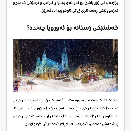
بژاردەیەکی زۆر باشن بۆ ئەوانەی بەدوای ئارامی و نرخێکی کەمتر و
ئەزموونێکی ڕەسەنتری ژیانی ناوخۆییدا دەگەڕێن.
گەشتێکی زستانە بۆ ئەوروپا چەندە؟
یەکێک لە گەورەترین سوودەکانی گەشتکردن بۆ ئەوروپا لە وەرزی
زستاندا کەمبوونەوەی تێچوونە. لەم وەرزەدا بەزۆری کرێی فڕۆکە
لە هاوین هەرزانترە، هۆتێل و هاوینەهەواری داشکاندنی وەرزی
پێشکەش دەکەن، شوێنە سەرنجڕاکێشەکانیش گونجاوترن.