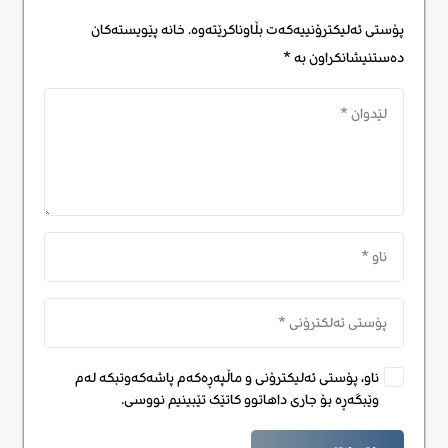
پۆستی ئەلیکترۆنییەکەت بڵاوناکرێتەوە.
خانە پێویستەکان
دەستنیشانکراون بە
*
ناو، پۆستی ئەلیکترۆنی و ماڵپەڕەکەم پاشەکەوتبکە لەم
وێبگەڕە بۆ جاری داهاتوو کاتێک تێبینیم نووسی.