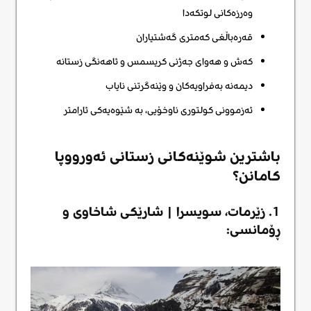
وەرزەکانی لوتکەدا
قەرەباڵغی کەمتری گەشتیاران
کەش و هەوای جەژنی کریسمس و ئاهەنگی زستانە
دیمەنە بەفراویەکان و وێنەگرتنی نایاب
ئەزموونی کولتوری ناوخۆیی، بە شێوەیەکی ئارامتر
باشترین شوێنەکانی زستانی ئەورووپا
کامانن؟
1. زێرمات، سویسرا | شارێکی شاخاوی و
ڕۆمانسی: