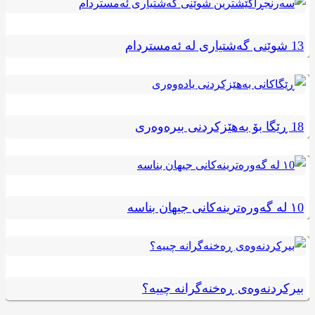
13 شوێنی گەشتیاری لە ئەمستردام
18 ڕێگا بۆ بەهێزکردنی بیرەوەری
١0 لە گەورەترینەکانی جیهان بناسە
بیرکردنەوەی ڕەخنەگرانە چییە؟