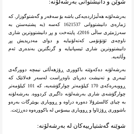
شوێن و دانیشتوانی بەرشەلۆنە:
بەرشەلۆنە هەڵبژاردەیەکی باشە بۆ سەفەر و گەشتوگوزار. کە
ژمارەی دانیشتووانی 1621537 کەسە (بە پشتبەستن بە
سەرژمێری ساڵی 2016)، پایتەخت و پڕ دانیشتووترین شاری
ناوچەی ئۆتۆنۆمی کەتەلۆنیایە و دوای مەدریدیش پڕ
دانیشتووترین شاری ئیسپانیایە و گرنگترین بەندەری ئەم
وڵاتەیە.
بەرشەلۆنە دەکەوێتە باکووری ڕۆژهەڵاتی نیمچە دوورگەی
ئیبەری و تەنیشت دەریای ناوەڕاست لەسەر فەلاتێک کە
ڕووبەرەکەی 170 کیلۆمەتر چوارگۆشەیە، کە 101 کیلۆمەتر
چوارگۆشەی شاری بەرشەلۆنە داگیری کردووە. بەرشەلۆنە
بە چیای کالسێرۆلا دەورە دراوە و ڕووباری یوبێرگات بەرەو
باشووری ڕۆژئاوا و ڕووباری بیسۆس لە باکوورەوە دەڕژێت.
شوێنە گەشتیارییەکان لە بەرشەلۆنە: