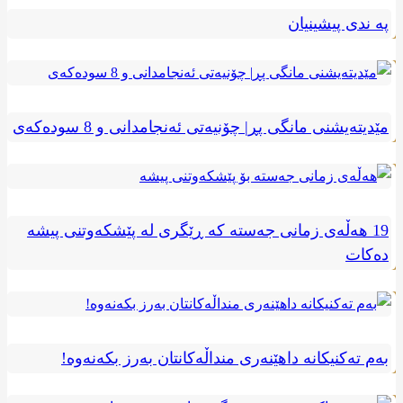
په ندی پیشینیان
مێدیتەیشنی مانگی پڕ| چۆنیەتی ئەنجامدانی و 8 سودەکەی
19 هەڵەی زمانی جەستە کە ڕێگری لە پێشکەوتنی پیشە
دەکات
بەم تەکنیکانە داهێنەری منداڵەکانتان بەرز بکەنەوە!