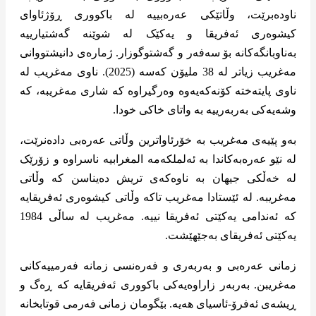
ناودەبرێت، وڵاتێکی عەرەبییە لە باکووری ڕۆژئاوای
کیشوەری ئەفریقا و یەکێک لە شوێنە گەشتیارییە
بەناوبانگەکانه بۆ سەفەر و گەشتوگوزار. ژمارەی دانیشتووانی
مەغریب زیاتر لە 38 ملیۆن کەسە (2025). ناوی مەغریب لە
ناوی پایتەختە کۆنەکەیەوە وەرگیراوە کە شاری مەغریبە، کە
وشەیەکی بەربەرییە بە واتای خاکی خودا.
بەو پێیەی مەغریب بە خۆرئاواترین وڵاتی عەرەبی دادەنرێت،
لە نێو عەرەبەکاندا بە ئەلملکەمە المغرابیە ناسراوە و زۆرێک
لە خەڵکی جیهان بە ناوەکەی تریش دەیناسن کە وڵاتی
مەغریبە. لە ئێستادا مەغریب تاکە وڵاتی کیشوەری ئەفریقایە
کە ئەندامی یەکێتی ئەفریقا نییە. مەغریب لە ساڵی 1984
یەکێتی ئەفریقای بەجێهێشت.
زمانی عەرەبی و بەربەری و فەرەنسی زمانە فەرمییەکانی
مەغریبن. بەربەر زاراوەیەکی باکووری ئەفریقایە کە ڕەگ و
ڕیشەی ئەفرۆ-ئاسیای هەیە. بێگومان زمانی فەرمی قوتابخانە