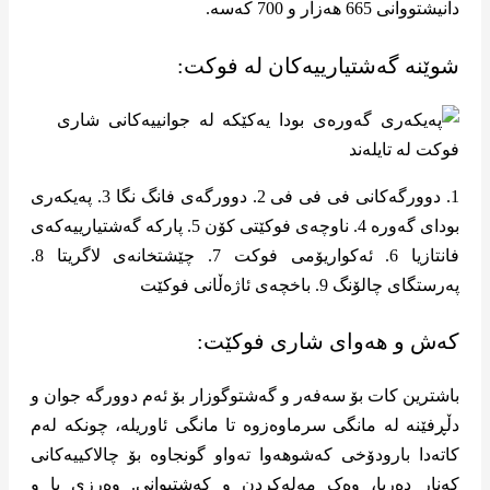
دانیشتووانی 665 هەزار و 700 کەسە.
شوێنە گەشتیارییەکان لە فوکت:
1. دوورگەکانی فی فی فی 2. دوورگەی فانگ نگا 3. پەیکەری
بودای گەورە 4. ناوچەی فوکێتی کۆن 5. پارکە گەشتیارییەکەی
فانتازیا 6. ئەکواریۆمی فوکت 7. چێشتخانەی لاگریتا 8.
پەرستگای چالۆنگ 9. باخچەی ئاژەڵانی فوکێت
کەش و هەوای شاری فوکێت:
باشترین کات بۆ سەفەر و گەشتوگوزار بۆ ئەم دوورگە جوان و
دڵڕفێنە لە مانگی سرماوه‌زوە تا مانگی ئاوریلە، چونکە لەم
کاتەدا بارودۆخی کەشوهەوا تەواو گونجاوە بۆ چالاکییەکانی
کەنار دەریا، وەک مەلەکردن و کەشتیوانی. وەرزی با و