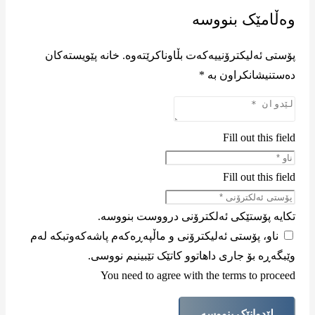
وەڵامێک بنووسە
پۆستی ئەلیکترۆنییەکەت بڵاوناکرێتەوە.
خانە پێویستەکان
دەستنیشانکراون بە
*
Fill out this field
Fill out this field
تکایە پۆستێکی ئەلکترۆنی درووست بنووسە.
ناو، پۆستی ئەلیکترۆنی و ماڵپەڕەکەم پاشەکەوتبکە لەم
وێبگەڕە بۆ جاری داهاتوو کاتێک تێبینیم نووسی.
You need to agree with the terms to proceed
لێدوانێک بنووسە