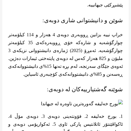
پێشبڕکێی جیهانییە.
شوێن و دانیشتوانی شاری دوبەی:
خراپ نییە بزانین ڕووبەری دوبەی 4 هەزار و 114 کیلۆمەتر
چوارگۆشەیە و شارەکە خۆی ڕووبەرەکەی 35 کیلۆمەتر
چوارگۆشەیە. ئەمڕۆ (2025) ژمارەی دانیشتووانی نزیکەی 3
ملیۆن و 825 هەزار کەس لە دوبەی پایتەختی ئیمارات دەژین.
ئەوەی جێگای سەرنجە، لەم بڕە تەنها 15%ی دانیشتووانەکەی
ڕەسەنن و 85%ی دانیشتووانەکەی کۆچبەری ئاسیاین.
شوێنە گەشتیارییەکان لە دوبەی:
1. بورج خەلیفە 2. فۆونتەینی دوبەی 3. دوبەی مۆڵ 4.
ئاکواڤێنتۆر ئاتلانتیس پارکی ئاوی 5. ئەکواریۆمی دوبەی و