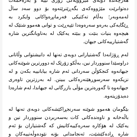
هەرچەندە دوبەی مێژوویەکی زۆری نییە و بەزەحمەت
دەتوانرێت مێژووەکەی بگەڕێنرێتەوە بۆ دوو سەد ساڵ
لەمەوبەر؛ بەڵام تەکتیکی فەرمانڕەواکانی وایکرد بە
ڕێگایەکی بەرەو سەرەوەدا تێپەڕێت و توانی هەموو شتێک لە
هیچەوە بنیات بنێت و ببێتە یەکێک لە بەناوبانگترین شارە
گەشتیارییەکانی جیهان.
لەم ڕۆژانەدا گەشتیارانی دوبەی تەنها لە دانیشتوانی وڵاتانی
دراوسێدا سنووردار نین، بەڵکو زۆرێک لە دوورترین شوێنەکانی
جیهانەوە کنجکۆڵن سەردانی ئەم شارە بیابانییە بکەن و لە
نزیکەوە سەرسوڕهێنەرەکانی ببینن. لە بەرزترین تاوەری
جیهانەوە تا گەورەترین مۆڵی بازرگانی لە جیهاندا، لەم شارەدا
دەیدۆزیتەوە.
بێگومان هەموو شوێنە سەرنجڕاکێشەکانی دوبەی تەنها لە
باڵەخانە و ناوەندەکانی کات بەسەربردن سنووردار نین و
یەکێک لە هۆکارە سەرەکییەکانیش کە گەشتیاران بۆ ئەم
شارە ڕادەکێشێت، ئەنجامدانی بۆنە نێودەوڵەتییەکان و