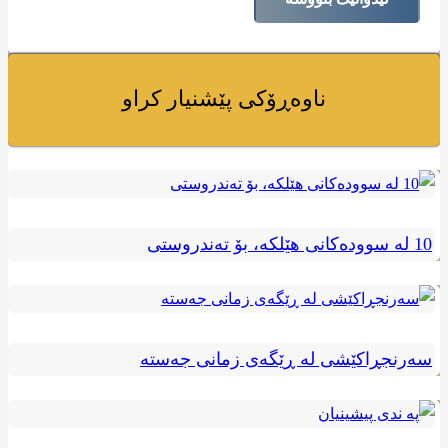
ناوەڕۆکی پێشنیار کراو
10 له سوودەکانی هێلکە، بۆ تەندروستی
سەرنجڕاکێشی لە ڕێگەی زمانی جەستە