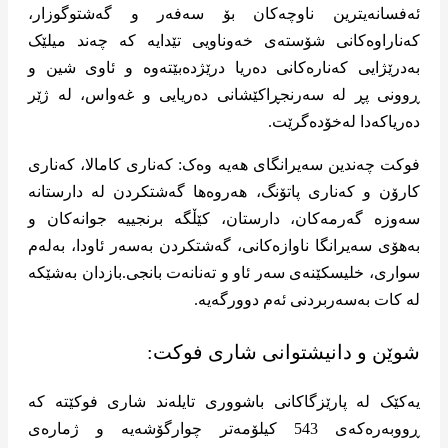
ئەفسانەیترین ناوچەکان بۆ سەفەر و گەشتوگوزار،
کەناراوەکانی شۆستەی خەوناویی تێدایە کە چەند میلێک
بەدرێژایی کەنارەکانی دەریا درێژدەبێتەوە و ئاوی شین و
ڕوونی پڕ لە سەرنجڕاکێشانی دەریایی و غەواس، لە ژێر
دەریاکەدا لەخۆدەگرێت.
فوکت چەندین سەیرانگای هەیە وەک: کەناری کامالا، کەناری
کارۆن و کەناری پاتۆنگ، هەروەها گەشتکردن لە دارستانە
سەوزە گەرمەکان، دارستان، کێڵگە برنجییە جوانەکان و
بەهۆی سەیرانگا ناوازەکانی، گەشتکردن بەسەر ئاودا، بەلەم
سواری، خلیسکێنەی سەر ئاو و تەنانەت بانجی.بازدان بەشێکە
لە کات بەسەربردنی ئەم دوورگەیە.
شوێن و دانیشتوانی شاری فوکت:
یەکێک لە پارێزگاکانی باشووری تایلەند شاری فوکێتە کە
ڕووبەرەکەی 543 کیلۆمەتر چوارگۆشەیە و ژمارەی