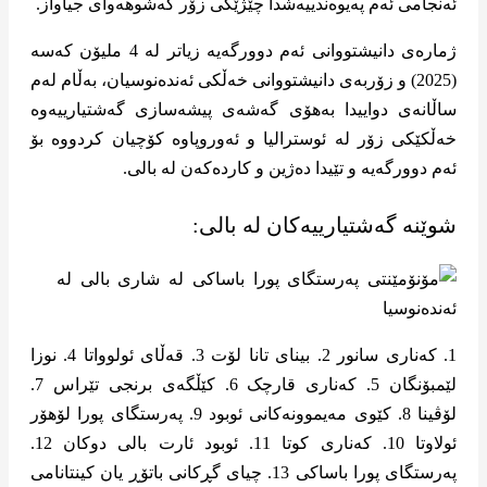
ئەنجامی ئەم پەیوەندییەشدا چێژێکی زۆر کەشوهەوای جیاواز.
ژمارەی دانیشتووانی ئەم دوورگەیە زیاتر لە 4 ملیۆن کەسە
(2025) و زۆربەی دانیشتووانی خەڵکی ئەندەنوسیان، بەڵام لەم
ساڵانەی دواییدا بەهۆی گەشەی پیشەسازی گەشتیارییەوە
خەڵکێکی زۆر لە ئوسترالیا و ئەوروپاوە کۆچیان کردووە بۆ
ئەم دوورگەیە و تێیدا دەژین و کاردەکەن له بالی.
شوێنە گەشتیارییەکان لە بالی:
1. کەناری سانور 2. بینای تانا لۆت 3. قەڵای ئولوواتا 4. نوزا
لێمبۆنگان 5. کەناری قارچک 6. کێڵگەی برنجی تێراس 7.
لۆڤینا 8. کێوی مەیموونەکانی ئوبود 9. پەرستگای پورا لۆهۆر
ئولاوتا 10. کەناری کوتا 11. ئوبود ئارت بالی دوکان 12.
پەرستگای پورا باساکی 13. چیای گڕکانی باتۆڕ یان کینتانامی