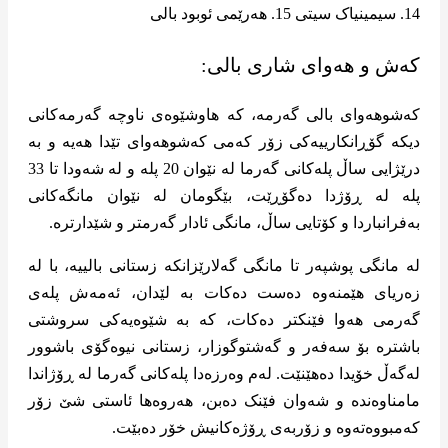
14. سیمینیاک سیتی 15. هەرێمی ئوبود بالی
کەش و هەوای شاری بالی:
کەشوهەوای بالی گەرمە، کە هاوشێوەی ناوچە گەرمەکانی
دیکە گۆڕانکارییەکی زۆر کەمی کەشوهەوای تێدا هەیە و بە
درێژایی ساڵ پلەکانی گەرما لە نێوان 20 پلە و لە شەودا تا 33
پلە لە ڕۆژدا دەگۆڕێت، بێگومان لە نێوان مانگەکانی
به‌فرانباردا و کۆتایی ساڵ، مانگی ئادار گەرمتر و شێدارترە.
لە مانگی پوشپه‌ر تا مانگی گه‌لارێزانکە زستانی بالییە، با لە
زەریای هێمنەوە دەست دەکات بە لێدان، ئەمەش پلەی
گەرمی هەوا فێنکتر دەکات، کە بە شێوەیەکی سروشتی
باشترە بۆ سەفەر و گەشتوگوزار، زستانی نیوەگۆی باشوور
لەگەڵ خۆیدا دەهێنێت. لەم وەرزەدا پلەکانی گەرما لە ڕۆژاندا
مامناوەندە و شەوان فێنک دەبن، هەروەها ئاستی شێ زۆر
کەمبووەتەوە و زۆربەی ڕۆژەکانیش خۆر دەبێت.