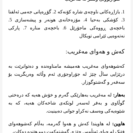
1. بازاڕەکانی ناوچەی شارە کۆنەکە 2. گۆڕەپانی جەمی ئەلفنا
3. کۆشکی بەحیا 4. مۆزەخانەی هونەر و پیشەسازی 5.
باخچەی ڕووەکی ماجۆرێل 6. باخچەی منارە 7. پارکی
نەتەوەیی ئێرامی توبکال
کەش و هەوای مەغریب:
کەشوهەوای مەغریب هەمیشە مامناوەندە و دەتوانرێت بە
درێژایی ساڵ چێژ لە جۆراوجۆری ئەم وڵاتە وەربگریت بۆ
سەفەر و گەشتوگوزار.
بەهار:
لە مەغریب بەهارێکی گەرم و خۆش هەیە کە درەختی
گوڵاوی و بەفر لەسەر لوتکەی شاخەکان هەیە، کە بە
شێوەیەکی وەسف نەکراو جوانی دەبینیت.
هاوین:
لە هاویندا کەش و هەوا گەرمە، بەڵام کەشوهەوای
فێنک لە چیای ئەتڵەس چێژی گەشتەکەت دوو هێندە دەکات.