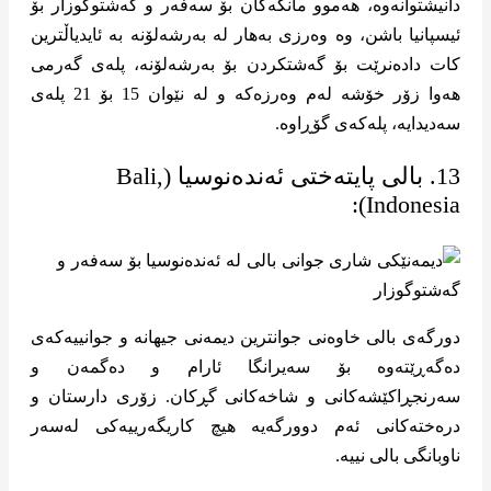
دانیشتوانەوە، هەموو مانگەکان بۆ سەفەر و گەشتوگوزار بۆ
ئیسپانیا باشن، وە وەرزی بەهار لە بەرشەلۆنە بە ئایدیاڵترین
کات دادەنرێت بۆ گەشتکردن بۆ بەرشەلۆنە، پلەی گەرمی
هەوا زۆر خۆشە لەم وەرزەکە و لە نێوان 15 بۆ 21 پلەی
سەدیدایە، پلەکەی گۆڕاوە.
13. بالی پایتەختی ئەندەنوسیا (Bali,
Indonesia):
دورگەی بالی خاوەنی جوانترین دیمەنی جیهانە و جوانییەکەی
دەگەڕێتەوە بۆ سەیرانگا ئارام و دەگمەن و
سەرنجڕاکێشەکانی و شاخەکانی گڕکان. زۆری دارستان و
درەختەکانی ئەم دوورگەیە هیچ کاریگەرییەکی لەسەر
ناوبانگی بالی نییە.