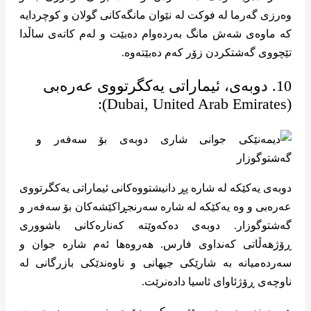
وەرزی گەرما لە فوکت لە نێوان مانگەکانی گولان و کوچردایە
کە ماوەی شەش مانگ بەردەوام دەبێت و لەم کاتەی ساڵدا
تێچووی گەشتکردن زۆر کەم دەبێتەوە.
10. دوبەی، ئیماراتی یەکگرتووی عەرەبی
(Dubai, United Arab Emirates):
دوبەی یەکێکە لە شارە پڕ دانیشتووەکانی ئیماراتی یەکگرتووی
عەرەبی و وە یەکێکە لە شارە سەرنجڕاکێشەکان بۆ سەفەر و
گەشتوگوزار. دوبەی دەکەوێتە کەنارەکانی باشووری
ڕۆژهەڵاتی کەنداوی فارس. هەروەها ئەم شارە جوان و
سەردەمیانە بە شارێکی جیهانی و ناوەندێکی بازرگانی لە
ناوچەی ڕۆژئاوای ئاسیا دادەنرێت.