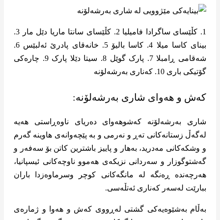
1. کڵێسای ساگرادا فامیلیا 2. کڵێسای سانتا ماریا دێل مار 3.
بینای کاسا میلا 4. کاسا بالیۆ 5. خانەقای پادرێ ئەلبێس 6.
شەقامی ڕامبلا 7. پارک گوێل 8. سیتا دێلا پارک 9. چارەکی
گۆتیکی باری 10. کەناری بەرشەلۆنە
کەش و هەوای شاری بەرشەلۆنە:
شاری بەرشەلۆنە کەشوهەوای دەریای ناوەڕاستی هەیە
لەگەڵ زستانەکانی تەڕ و نەرمی و بە پێچەوانەی هاوینە گەرم
و وشکەکانی مەدرید، بەهار و پاییز باشترین کاتن بۆ سەفەر و
گەشتوگوزار و سەردانی نزیکەی هەموو ناوچەکانی ئیسپانیا،
هەرچەندە ڕەنگە لە مانگەکانی کوچر وسرماوه‌زدا باران
ببارێت لەسەر کەناری ئەتڵەسی.
بەڵام بەشێوەیەکی گشتی لەڕووی کەش و هەوا و ژمارەی