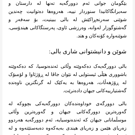
بێگومان جوانی ئەم دوورگەیە تەنها لە دارستان و
سەیرانگاکانیدا سنوردار نییە، هەروەها دەتوانیت چەندین
شوێنی سەرنجڕاکێش لە بالی ببینیت، بۆ سەفەر و
گەشتوگوزار لەوانە، وەرزشی ئاوی، پەرستگاکانی هیندۆسی،
شوێنەوارە کۆنەکان و هتد.
شوێن و دانیشتوانی شاری بالی:
بالی دوورگەیەک دەکەوێتە وڵاتی ئەندەنوسیا، کە دەکەوێتە
باشووری هێڵی ئیستوایی لە نێوان جاڤا لە ڕۆژئاوا و لۆمبۆک
لە ڕۆژهەڵات، هەروەها بە یەکێک لە گرنگترین ناوەندە
گەشتیارییەکانی جیهان دادەنرێت.
بالی دوورگەی خوداوەندەکان دوورگەیەکی بچووکە لە
گەورەترین دوورگەکانی جیهان و گەورەترین وڵاتی
موسڵمانانی جیهان کە ئەندەنوسیایە، ئەم دوورگەیە هەردوو
زەریای هێمن و زەریای هیندی بەیەکەوە دەبەستێتەوە و لە