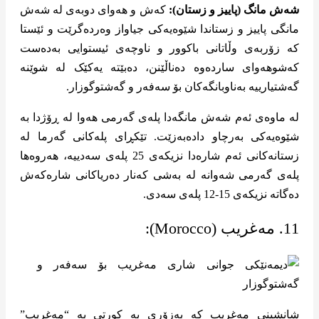
شەش مانگ (پاییز و زستان):
کەش و هەوای دوبەی لە شەش
مانگی پاییز و زستاندا شێوەیەکی جیاواز وەردەگرێت و ئێستا
کە زۆربەی وڵاتانی باکوور و ناوچەی ئیستوایی بەدەست
کەشوهەوای ساردەوە دەناڵێنن، دەبێتە یەکێک لە شوێنە
گەشتیارییە بەناوبانگەکان بۆ سەفەر و گەشتوگوزار.
لە ماوەی ئەم شەش مانگەدا پلەی گەرمی هەوا لە ڕۆژدا بە
شێوەیەکی بەرچاو دادەبەزێت. تێکڕای پلەکانی گەرما لە
زستانەکانی ئەم شارەدا نزیکەی 25 پلەی سەدییە، هەروەها
پلەی گەرمی شەوانە لە بەشی کەنار دەریاکانی شارەکەش
دەگاتە نزیکەی 15-12 پلەی سەدی.
11. مەغریب (Morocco):
شانشینی مەغریب کە بەزۆری بە کورتی بە “مەغریب”