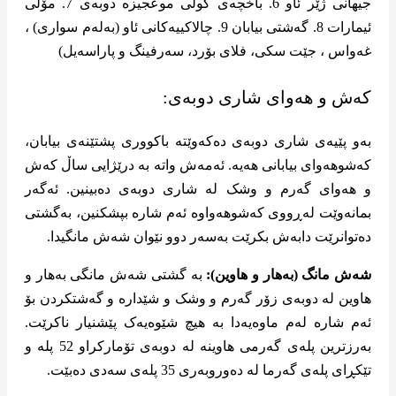
جیهانی ژێر ئاو 6. باخچەی گوڵی موعجیزە دوبەی 7. مۆڵی
ئیمارات 8. گەشتی بیابان 9. چالاکییەکانی ئاو (بەلەم سواری) ،
غەواس ، جێت سکی، فلای بۆرد، سەرفینگ و پاراسەیل)
کەش و هەوای شاری دوبەی:
بەو پێیەی شاری دوبەی دەکەوێتە باکووری پشتێنەی بیابان،
کەشوهەوای بیابانی هەیە. ئەمەش واتە بە درێژایی ساڵ کەش
و هەوای گەرم و وشک لە شاری دوبەی دەبینین. ئەگەر
بمانەوێت لەڕووی کەشوهەواوە ئەم شارە بپشکنین، بەگشتی
دەتوانرێت دابەش بکرێت بەسەر دوو نێوان شەش مانگیدا.
شەش مانگ (بەهار و هاوین):
بە گشتی شەش مانگی بەهار و
هاوین لە دوبەی زۆر گەرم و وشک و شێدارە و گەشتکردن بۆ
ئەم شارە لەم ماوەیەدا بە هیچ شێوەیەک پێشنیار ناکرێت.
بەرزترین پلەی گەرمی هاوینە لە دوبەی تۆمارکراو 52 پلە و
تێکڕای پلەی گەرما لە دەوروبەری 35 پلەی سەدی دەبێت.