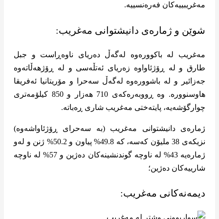
مەغریبییەکان فەرەنسییە.
شوێن و ژمارەی دانیشتوانی مەغریب:
مەغریب لە باکوورەوە لەگەڵ دەریای ناوەڕاست و جبل
طارق و لە ڕۆژئاواوە زەریای ئەتڵەسی و لە ڕۆژهەڵاتەوە
جەزائیر و لە باشوورەوە لەگەڵ سەحرا و مۆریتانیا ئەفریقا
هاوسنوورە. وە ڕووبەرەکەی 710 هەزار و 850 کیلۆمەتری
چوارگۆشەیە، پایتەختی مەغریب شاری ڕەباتە.
ژمارەی دانیشتوانی مەغریب (بە سەحرای ڕۆژئاواشەوە)
نزیکەی 38 ملیۆن کەسە، کە 49.8% پیاون و 50.2% ژنن و لەو
ژمارەیە 43% لە ناوچە گوندنشینەکان دەژین و 57% لە ناوچە
شارییەکان دەژین؛
دیمەنەکانی مەغریب: