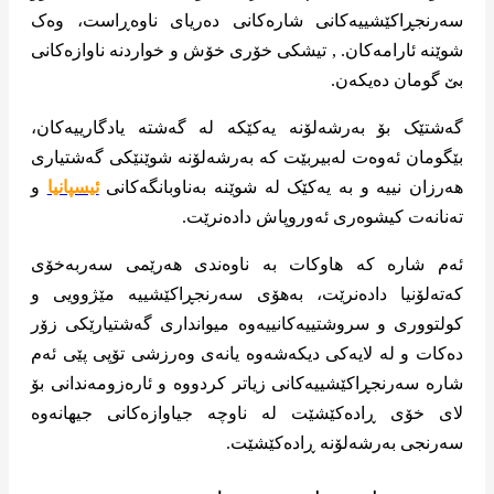
سەرنجڕاکێشییەکانی شارەکانی دەریای ناوەڕاست، وەک
شوێنە ئارامەکان. , تیشکی خۆری خۆش و خواردنە ناوازەکانی
بێ گومان دەیکەن.
گەشتێک بۆ بەرشەلۆنە یەکێکە لە گەشتە یادگارییەکان،
بێگومان ئەوەت لەبیربێت کە بەرشەلۆنە شوێنێکی گەشتیاری
هەرزان نییە و بە یەکێک لە شوێنە بەناوبانگەکانی
ئیسپانیا
و
تەنانەت کیشوەری ئەوروپاش دادەنرێت.
ئەم شارە کە هاوکات بە ناوەندی هەرێمی سەربەخۆی
کەتەلۆنیا دادەنرێت، بەهۆی سەرنجڕاکێشییە مێژوویی و
کولتووری و سروشتییەکانییەوە میوانداری گەشتیارێکی زۆر
دەکات و لە لایەکی دیکەشەوە یانەی وەرزشی تۆپی پێی ئەم
شارە سەرنجڕاکێشییەکانی زیاتر کردووە و ئارەزومەندانی بۆ
لای خۆی ڕادەکێشێت لە ناوچە جیاوازەکانی جیهانەوە
سەرنجی بەرشەلۆنە ڕادەکێشێت.