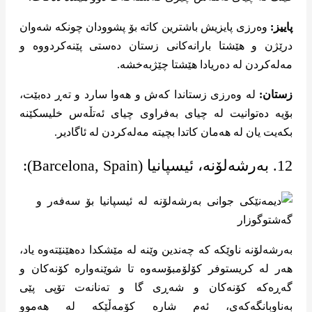
پاییز:
وەرزی پایزیش باشترین کاتە بۆ پشوودان چونکە شەوان
درێژن و هێشتا بارانەکانی زستان دەستی پێنەکردووە و
مەلەکردن لە دەریادا هێشتا چێژبەخشە.
زستان:
لە وەرزی زستاندا کەش و هەوا سارد و تەڕ دەبێت،
بۆیە دەتوانیت لە چیای بەفراوی چیای ئەتڵەس خلیسکێنە
بکەیت یان لە هەمان کاتدا بچیتە مەلەکردن لە ئاگادیر.
12. بەرشەلۆنە، ئیسپانیا (Barcelona, Spain):
بەرشەلۆنە ناوێکە کە چەندین وێنە لە مێشکدا دەهێنێتەوە یاد،
هەر لە کریستوفر کۆلۆمبۆسەوە تا شوێنەوارە کۆنەکان و
گەڕەکە کۆنەکان و شەڕی گا و تەنانەت تۆپی پێی
بەناوبانگەکەی، ئەم شارە کۆمەڵێکە لە هەموو