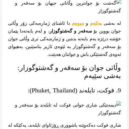
لە بەشی
یەکەم
و
دووەم
دا ئاشنای ژمارەیەکی زۆر وڵاتی
جوان بووین بۆ
سەفەر و گەشتوگوزار
، و لەم بابەتەدا پێمان
خۆشە درێژە بەم بابەتە بدەین و ژمارەیەکی تری وڵاتی جوان
بۆ سەفەر و گەشتوگوزار بە ئێوەی ئازیز بناسێنین. بەهیوای
ئەوەی گەشتێکی باش و جوانتان هەبێت.
وڵاتی جوان بۆ سەفەر و گەشتوگوزار:
بەشی سێیەم
9. فوکت، تایلەند (Phuket, Thailand):
شاری فوکت دەکەوێتە باشووری ڕۆژئاوای تایلەند، یەکێکە لە