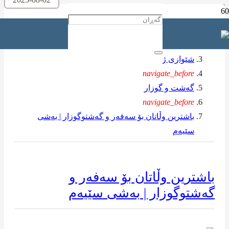
ماڵه‌وه‌
navigate_before
شێوازی ژیان
navigate_before
گەشت و گوزار
navigate_before
باشترین وڵاتان بۆ سەفەر و گەشتوگوزار | بەشی
سێیەم
باشترین وڵاتان بۆ سەفەر و
گەشتوگوزار | بەشی سێیەم