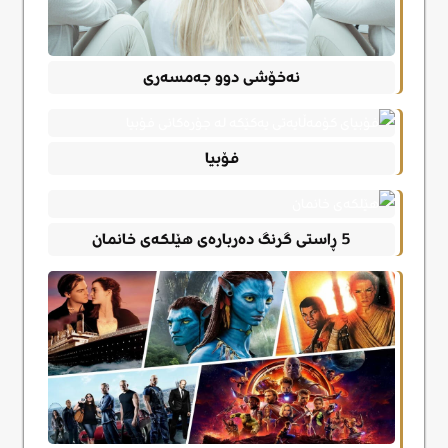
نەخۆشی دوو جەمسەری
فۆبیا
5 ڕاستی گرنگ دەربارەی هێلکەی خانمان