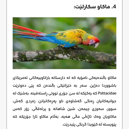
4. ماکاو سکارلێت:
ماکاو باڵندەیەکی نامۆیە کە لە دارستانە باراناوییەکانی ئەمریکای
باشووردا دەژین. سەر بە خێزانێکی باڵندەن کە پێی دەوترێت
Psittacidae کە یەکێکە لە سێ جۆری تووتی ڕاستەقینە. بەشێک لە
جوانیەکانیان ڕەنگی گەشاوەی ناو پەڕەکانیانن: زەردی گەش،
سوور، سەوزی چیمەن، شین شاهانە و پرتەقاڵی. زۆر کەس
ماکاویان وەک ئاژەڵی ماڵی هەیە، بەڵام ماکاو ئارا جۆرێکە کە
پێویستە لە کێویدا گرنگی پێبدرێت.