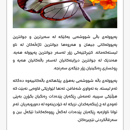
پەپوولەی باڵی شووشەیی یەکێکە لە سەیرترین و جوانترین
پەپوولەکانی جیهان و هەروەها جوانترین ئاژەڵەکان له ناو
لیستەکەمانه. کێبڕکێیەکی زۆر لەسەر جوانترین پەپوولە هەیە.
هەندێک لە جوانترین دیزاینەکانیان لەسەر باڵەکانیان هەیە و
ڕوخساری ڕەنگینیان زۆر جێگەی سەرنجە.
پەپوولەی باڵە شووشەیی بەهۆی پێکهاتەی باڵەکانییەوە دەگاتە
ئەم لیستە. بە تەواوی شەفافن، تەنها لێوارێکی قاوەیی نەبێت کە
هێڵێکی سپییە. ئەمەش ڕێگەیان پێدەدات ڕەنگیان بگۆڕن بەپێی
ئەوەی لە چ ژینگەیەکدان، نزیکە لە خۆدزینەوە لە دەوروبەریان. ئەم
توانا ناوازەیە ڕێگەیان پێدەدات لەگەڵ ڕووەکەکاندا تێکەڵ ببن و
سەرقاڵکردنی نێچیرەکان.