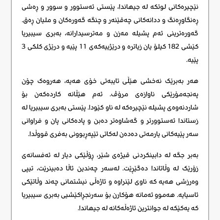
نێچیرەکانی لوتکە لە جیهاندا، پێستی ئەستوور و سوور و ڕەشی
ڕەنگاوڕەنگ و ددانەکانی چەقێنەر و چنگە گەورەکان و ملیان ڕەق.
گەورەترینی ئەم پشیلە مەزن و مەترسیدارانە، بەبری سیبیریا
کێشی 182 کیلۆ یان زیاترە و درێژییەکەی 11 پێیە و درێژی کلکی 3
پێیە.
هەر بەبرێک نەخشی هێڵی تایبەتی خۆی هەیە، هەروەک چۆن
پەنجەمۆرێکی ناوازەی مرۆڤ. ئەم هێڵانە کاردەکەن بۆ
شاردنەوەی پشیلە نێچیرەکە لە ناو کێودا. پێستی بەبری سیبیریا لە
زستاندا ئەستوورتر و گەشاوەتر دەبن و پادەکانی پان و فراوانی
سەر پێیەکانی یارمەتی دەدەن لەکاتی تێپەڕبوونی بەفری قووڵدا.
بەبر جگە لە دابینکردنی قیژەی شێر، ڕۆڵێکی دیار لە ئەفسانەی
زۆرێک لە وڵاتاندا دەگێڕێت. لەسەر چەندین ئاڵا دەبینرێت، تیپی
وەرزشی هەیە کە ناوی لێنراوە و ئاژەڵی نیشتمانی چەند وڵاتێکی
ئاسیایە. هەموو ئەمانە هۆکارن بۆ سەرنجڕاکێشیی بەبری سیبیریا
کە یەکێکە لە جوانترین ئاژەڵەکانه له جیهاندا.