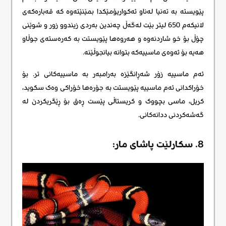
پێویستە بە تەنیا لەناو ئەکواریۆمێکدا بمێنێتەوە کە قەبارەکەی
لانیکەم 650 لیتر بێت لەگەڵ چەندین بەردی زیندوو زور و شوێنی
چۆڵ بۆ خو شاردنەوە و هەروەها پێویستت بە کەرەستەی جوڵاو
هەیە بۆ ئەوەی ماسییەکه بتوانه بیانجوڵێنه.
ئەم ماسییە زۆر شەڕانگێزە بەرامبەر بە ماسییەکانی تر. بۆ
خۆراکدانی ئەم ماسییە پێویستت بە جۆرەها خۆراکی وەک سکوید،
کریل، ماسی بچووک و کریستاڵی پێست ڕەق بۆ ڕێگریکردن لە
گەشەکردنی ددانەکانی.
8. سکارلێت پاشای مار: