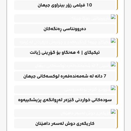
10 فیلمی زۆر بینراوی جیهان
دەروونناسی ڕەنگەکان
ئیکیگای | 4 هەنگاو بۆ گۆڕینی ژیانت
7 دانه له شەمەندەفەره لوکسەکانی جیهان
سودەکانی خواردنی گێزەر لەڕوانگەی پزیشکییەوە
کاریگەری دوش لەسەر داهێنان