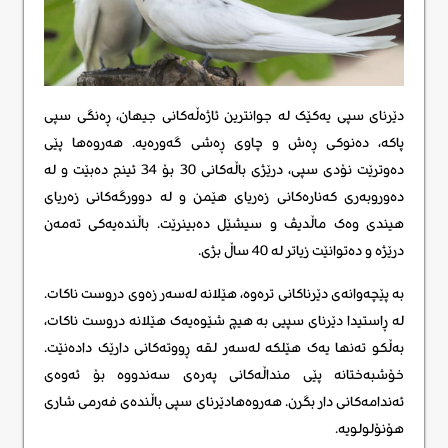
دێرنای سپی یەکێک لە جوانترین ئاژەڵەکانی جیهان، ڕەنگی سپی
پاکە، دەنوکی ڕەش و چاوی ڕەشی گەورەیە. هەروەها پێی
دەوترێت نۆدی سپی، درێژی باڵەکانی 30 بۆ 34 ئینج دەبێت و لە
دەوروبەری کەنارەکانی زەریای هێمن و لە دوورگەکانی زەریای
هیندی وەک ماڵدیڤ و سیشێل دەبینرێت. باڵندەیەکی تەمەن
درێژە و دەتوانێت زیاتر لە 40 ساڵ بژی.
بە پێچەوانەی دێرناکانی ترەوە، هێلانە لەسەر زەوی دروست ناکات.
لە ڕاستیدا دێرنای سپیی بە هیچ شێوەیەک هێلانە دروست ناکات،
بەڵکو تەنها یەک هێلکە لەسەر لقە ڕووتەکانی دارێک دادەنێت.
خۆشبەختانە پێی منداڵەکانی پەرەی سەندووە بۆ ئەوەی
ئەندامەکانی دار بگرن. هەروەهادێرنای سپی باڵندەی فەرمی شاری
هۆنۆلولویە.