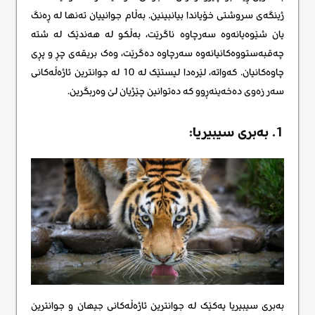
ژینگەی سروشتی خۆیاندا بیانبینین. بەڵام جوانییان تەنها لە ڕەنگ
یان شێوەیانەوە سەرچاوە ناگرێت، بەڵکو لە هەندێک لە شتە
چەقبەستووەکانیانەوە سەرچاوە دەگرێت، وەک بریقەی چڕ و پڕی
چاوەکانیان. کەواتە، لێرەدا لیستێک لە 10 لە جوانترین ئاژەڵەکانی
سەر زەوی دەخەینەڕوو کە دەتوانین چێژیان لێ وەربگرین.
1. بەبری سیبیریا:
بەبری سیبیریا یەکێک لە جوانترین ئاژەڵەکانی جیهان و جوانترین