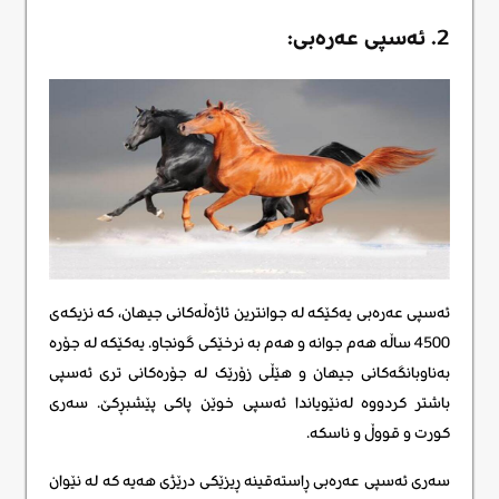
2. ئەسپی عەرەبی:
ئەسپی عەرەبی یەکێکە لە جوانترین ئاژەڵەکانی جیهان، کە نزیکەی
4500 ساڵە هەم جوانە و هەم بە نرخێکی گونجاو. یەکێکە لە جۆرە
بەناوبانگەکانی جیهان و هێڵی زۆرێک لە جۆرەکانی تری ئەسپی
باشتر کردووە لەنێویاندا ئەسپی خوێن پاکی پێشبڕکێ. سەری
کورت و قووڵ و ناسکە.
سەری ئەسپی عەرەبی ڕاستەقینە ڕیزێکی درێژی هەیە کە لە نێوان