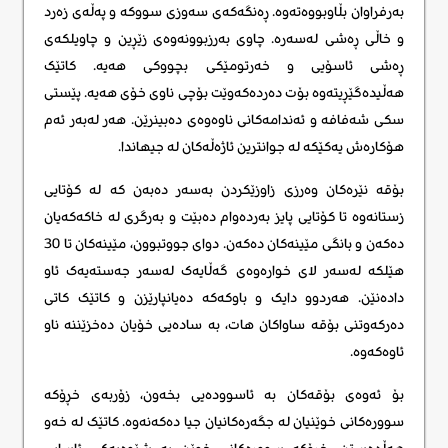
بەرفراوان بڵاوبووەتەوە. ڕەنگەکەی سەوزی سووکە و پەڵەی زەرد
و خاڵی ڕەشی لەسەرە. چاوی ​​بەرزبوونەوەی زێڕین و چاویلکەی
ڕەشی ئاسۆیی و خەرتومێکی بچووکی هەیە. کاتێک
هەڵیدەگێڕیتەوە بۆت دەردەکەوێت بۆچی ناوی خۆی هەیە. پێستی
سکی شەفافە و ئەندامەکانی ناوەوەی دەبینرێن. هەر لەبەر ئەم
هۆکارەش ​​یەکێکە لە جوانترین ئاژەڵەکان له جیهاندا.
بۆقە نێرەکان وەرزی زاوزێکردن بەسەر دەبەن کە لە کۆتایی
زستانەوە تا کۆتایی پایز بەردەوام دەبێت و بەرگری لە خاکەکەیان
دەکەن و بانگی مێینەکان دەکەن. دوای جووتبوون، مێینەکان تا 30
هێلکە لەسەر لای خوارەوەی گەڵایەک لەسەر جەستەیەک ئاو
دادەنێن. هەردوو دایک و باوکەکە دەیانپارێزن و کاتێک کاتی
دەرکەوتنی بۆقە ساواکان هات، بە سادەیی خۆیان دەخزێننە ناو
ئاوەکەوە.
بۆ ئەوەی بۆقەکان بە ئاسوودەیی بخەون، زۆربەی خڕۆکە
سوورەکانی خوێنیان لە جگەرەکانیان جیا دەکەنەوە. کاتێک لە خەو