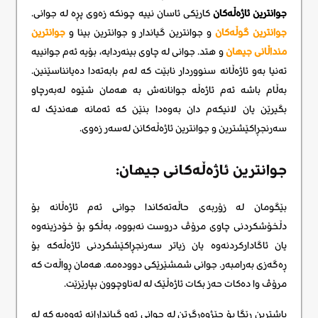
جوانترین ئاژەڵەکان
کارێکی ئاسان نییە چونکە زەوی پڕە لە جوانی.
جوانترین گوڵەکان
و جوانترین گیاندار و جوانترین بینا و
جوانترین
منداڵانی جیهان
و هتد. جوانی لە چاوی بینەردایە، بۆیە ئەم جوانییە
تەنیا بەو ئاژەڵانە سنووردار نابێت کە لەم بابەتەدا دەیانناسێنین.
بەڵام باشە ئەم ئاژەڵە جوانانەش بە هەمان شێوە لەبەرچاو
بگیرێن یان لانیکەم دان بەوەدا بنێن کە ئەمانە هەندێک لە
سەرنجڕاکێشترین و جوانترین ئاژەڵەکانن لەسەر زەوی.
جوانترین ئاژەڵەکانی جیهان:
بێگومان لە زۆربەی حاڵەتەکاندا جوانی ئەم ئاژەڵانە بۆ
دڵخۆشکردنی چاوی مرۆڤ دروست نەبووە، بەڵکو بۆ خۆدزینەوە
یان ئاگادارکردنەوە یان زیاتر سەرنجڕاکێشکردنی ئاژەڵەکە بۆ
ڕەگەزی بەرامبەر. جوانی شمشێرێکی دوودەمە. هەمان ڕواڵەت کە
مرۆڤ وا دەکات حەز بکات ئاژەڵێک لە لەناوچوون بپارێزێت.
باشترین ڕێگا بۆ چێژوەرگرتن لە جوانی ئەو گیاندارانە ئەوەیە کە لە