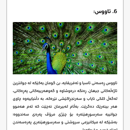
6. تاووس:
تاووس ڕەسەنی ئاسیا و ئەفریقایە، بێ گومان یەکێکە لە جوانترین
ئاژەڵەکانی جیهان. ڕەنگە درەوشاوە و گەوهەرییەکانی پەڕەکانی،
لەگەڵ کلکی نایاب و سەرنجڕاکێشی نێرەکە، بە دڵنیاییەوە چاوی
هەر بینەرێک دەگرێت. بەڵام لەبیرمان نەچێت کە ئەم هەموو
جوانییە سەرسوڕهێنەرە بۆ چێژی مرۆڤ پەرەی سەندووە؛
بەشێکە لە میکانیزمی سروشتی و سەرسوڕهێنەری پەرەسەندن
لەناو خودی جۆرەکەدا.