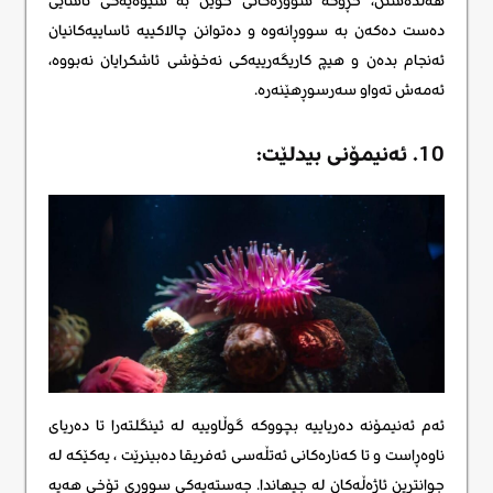
هەڵدەستن، خڕۆکە سوورەکانی خوێن بە شێوەیەکی ئاسایی
دەست دەکەن بە سووڕانەوە و دەتوانن چالاکییە ئاساییەکانیان
ئەنجام بدەن و هیچ کاریگەرییەکی نەخۆشی ئاشکرایان نەبووە،
ئەمەش تەواو سەرسوڕهێنەرە.
10. ئەنیمۆنی بیدلێت:
ئەم ئەنیمۆنە دەریاییە بچووکە گوڵاوییە لە ئینگلتەرا تا دەریای
ناوەڕاست و تا کەنارەکانی ئەتڵەسی ئەفریقا دەبینرێت ، یەکێکە لە
جوانترین ئاژەڵەکان له جیهاندا. جەستەیەکی سووری تۆخی هەیە