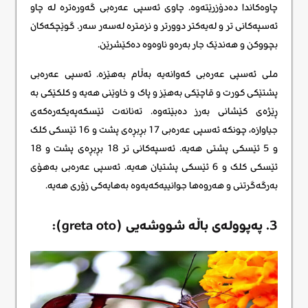
چاوەکاندا دەدۆزرێتەوە. چاوی ​​ئەسپی عەرەبی گەورەترە لە چاو
ئەسپەکانی تر و لەیەکتر دوورتر و نزمترە لەسەر سەر. گوێچکەکان
بچووکن و هەندێک جار بەرەو ناوەوە دەکێشرێن.
ملی ئەسپی عەرەبی کەوانەیە بەڵام بەهێزە. ئەسپی عەرەبی
پشتێکی کورت و قاچێکی بەهێز و پاک و خاوێنی هەیە و کلکێکی بە
ڕێژەی کێشانی بەرز دەبێتەوە. تەنانەت ئێسکەپەیکەرەکەی
جیاوازە، چونکە ئەسپی عەرەبی 17 بڕبڕەی پشت و 16 ئێسکی کلک
و 5 ئێسکی پشتی هەیە. ئەسپەکانی تر 18 بڕبڕەی پشت و 18
ئێسکی کلک و 6 ئێسکی پشتیان هەیە. ئەسپی عەرەبی بەهۆی
بەرگەگرتنی و هەروەها جوانییەکەیەوە بەهایەکی زۆری هەیە.
3. پەپوولەی باڵە شووشەیی (greta oto):