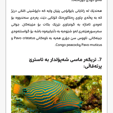
هەندێک لە زانایانی بایۆلۆجی پێیان وایە کە داپۆشینی کلکی درێژ
کە بە پەڵەی چاوی ڕەنگاوڕەنگ کۆتایی دێت، پەرەی سەندووە بۆ
ئەوەی ئاماژە بە گونجاوی نێرێک بکات بۆ مێینەکان. جوانی
سەرسوڕهێنەری لەو شێوەیە بە دڵنیاییەوە باشە بۆ گواستنەوەی
جینەکانی. تاووس سێ جۆری هەیە بە ناوەکانی Pavo cristatus و
Pavo muticus وCongo peacock.
7. تریگەر ماسی شەپۆلدار بە ئاسترێ
پرتەقاڵی: