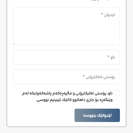
ناو، پۆستی ئەلیکترۆنی و ماڵپەڕەکەم پاشەکەوتبکە لەم
وێبگەڕە بۆ جاری داهاتوو کاتێک تێبینیم نووسی.
لێدوانێک بنووسە