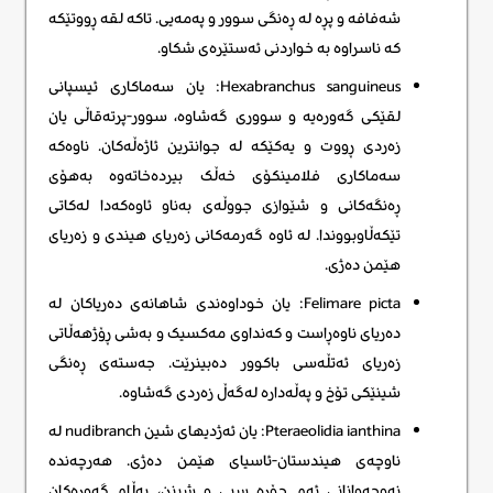
شەفافە و پڕە لە ڕەنگی سوور و پەمەیی. تاکە لقە ڕووتێکە
کە ناسراوە بە خواردنی ئەستێرەی شکاو.
Hexabranchus sanguineus: یان سەماکاری ئیسپانی
لقێکی گەورەیە و سووری گەشاوە، سوور-پرتەقاڵی یان
زەردی ڕووت و یەکێکە لە جوانترین ئاژەڵەکان. ناوەکە
سەماکاری فلامینکۆی خەڵک بیردەخاتەوە بەهۆی
ڕەنگەکانی و شێوازی جووڵەی بەناو ئاوەکەدا لەکاتی
تێکەڵاوبووندا. لە ئاوە گەرمەکانی زەریای هیندی و زەریای
هێمن دەژی.
Felimare picta: یان خوداوەندی شاهانەی دەریاکان لە
دەریای ناوەڕاست و کەنداوی مەکسیک و بەشی ڕۆژهەڵاتی
زەریای ئەتڵەسی باکوور دەبینرێت. جەستەی ڕەنگی
شینێکی تۆخ و پەڵەدارە لەگەڵ زەردی گەشاوە.
Pteraeolidia ianthina: یان ئەژدیهای شین nudibranch لە
ناوچەی هیندستان-ئاسیای هێمن دەژی. هەرچەندە
نەوجەوانانی ئەم جۆرە سپی و شینن، بەڵام گەورەکان