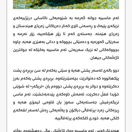
ئەم ماسییە جوانە گەرمە بە شێوەیەکی نائاسایی درێژییەکەی
نزیکەی پێیەک و ڕەسەنی ئاوی کەنار دەریاکانی زەریای هیندستان و
زەریای هێمنە. جەستەی کەم تا زۆر هێلکەییە، زۆر نەرمە و
سەرێکی گەورەیە و دەمێکی بچووکە و ددانی بەهێزی هەیە. چاوە
بچووکەکانی لە نزیک سەریەتی. ئەم ماسییە یەکێکە لە جوانترین
ئاژەڵەکانی جیهان.
دوو بالەی لەسەر پشتی هەیە و سێتی یەکەم لە سێ بڕبڕەی پشت
پێکهاتووە کە دەتوانرێت بچەمێنرێتەوە. بڕبڕەی پشتی یەکەم بەرز
دەکرێتەوە و دواتر بە بڕبڕەی پشتی دووەم یان «تریگەر» لە شوێنی
خۆیدا قفڵ دەکرێت، ئەمەش ناوەکەی پێدەبەخشێت. ئەم ماسی
تریگەرفیش جەستەیەکی سەوز یان قاوەیی لیمۆی هەیە و
ڕیزەکانی زەرد-پرتەقاڵی دیاکۆن و پەڵەیەکی ڕەش لەسەر لقەکەی
کلکی هەیە. خودی کلکەکەی پرتەقاڵییە.
هەندێک کەس ئەم ماسییە وەک ئاژەڵێکی ماڵی دەهێڵنەوە، بەڵام