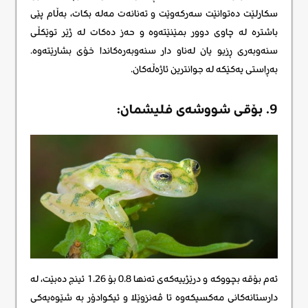
سکارلێت دەتوانێت سەرکەوێت و تەنانەت مەلە بکات، بەڵام پێی
باشترە لە چاوی دوور بمێنێتەوە و حەز دەکات لە ژێر توێکڵی
سنەوبەری ڕزیو یان لەناو دار سنەوبەرەکاندا خۆی بشارێتەوە.
بەڕاستی یەکێکە لە جوانترین ئاژەڵەکان.
9. بۆقی شووشەی فلیشمان:
ئەم بۆقه بچووکە و درێژییەکەی تەنها 0.8 بۆ 1.26 ئینج دەبێت، لە
دارستانەکانی مەکسیکەوە تا ڤەنزوێلا و ئیکوادۆر بە شێوەیەکی