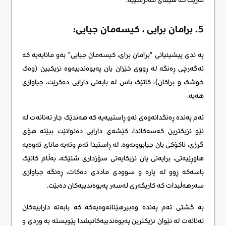
5. برامان برایی ، کیسه‌مان جیایی:
په ندی پیشینیانی “برامان برای، کیسەمان جیایی” بەو مانایەیە کە
ئەگەرچی ڕەنگە لە ڕووی خێزان یان پەیوەندییەوە نزیکبین (وەک
خوشک و براکان)، کاتێک باس لە بابەتی دارایی دەکرێت، جیاوازی
هەیە.
ئەم پەندە ڕەنگدانەوەی ئەو ڕاستییەیە کە هەندێک جار تەنانەت لە
نێو نزیکترین کەسەکاندا، کێشەی دارایی دەتوانێت ببێتە هۆی
گرژی، ناکۆکی یان جیابوونەوە. لە ڕاستیدا ئەم وتەیە مانای ئەوەیە
هاوڕێیەتی، برایەتی یان نزیکایەتی سۆزداری شتێکە، بەڵام کاتێک
باسەکە ڕوو لە پارە و سوودی ماددی دەکات، ڕەنگە جیاوازی
سەرهەڵبدات کە کاریگەری لەسەر پەیوەندییەکان دەبێت.
بە گشتی ئەم پەندە وەبیرهێنانەوەیەکە کە بابەتە داراییەکان
تەنانەت لە نێوان نزیکترین پەیوەندییەکانیشدا پێویستە بە وردی و