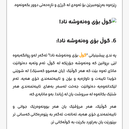
ڕێزەوە بەڕێوەببرێن بۆ ئەوەی لە گرژی و ناڕەحەتی دوور بکەونەوە.
6. گوڵ بۆی وه‌نه‌وشه نادا:
په ندی پیشینیانی “
گوڵ
بۆی وه‌نه‌وشه نادا” ئەگەر لەو ڕوانگەیەوە
لێی بڕوانین کە وەنەوشە جۆرێکە لە گوڵ، ئەم وتەیە دەتوانێت
مانای ئەوە بێت کە هەر گوڵێک (یان هەموو کەسێک) لە شوێنی
خۆیدا تایبەت و ناوازەیە و بۆن و تایبەتمەندی خۆی هەیە. ئەم
لێکدانەوەیە دەتوانێت جەخت لەسەر بەهای تایبەتمەندی هەر
شتێک بکاتەوە لە سروشت یان لە ژیاندا. بەو مانایەی کە:
هەر گوڵێک، هەر مرۆڤێک یان هەر بوونەوەرێک جوانی و
تایبەتمەندی خۆی هەیە، تەنانەت ئەگەر بە پێوەرەکانی کەسانی تر
بپێورێت یان بەراورد بکرێت بە گوڵەکانی تر.