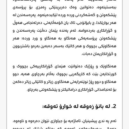
ببەستینەوە، دەتوانین وەک دەربڕینێکی ڕەمزی بۆ پرۆسەی
پێشکەوتن و گەشەکردنی وردە وردە لێکبدەینەوە. پەرەسەندن لە
هەر بوارێکدا، چ بایۆلۆجی، تاک یان کۆمەڵایەتی، دەرئەنجامی هەوڵ
و گۆڕانکاری بەردەوامە. ئەم پەندە پێمان دەڵێت پەرەسەندن و
پێشکەوتن پرۆسەیەکی هەنگاو بە هەنگاو و ورد وردە؛ هەر
هەنگاوێکی بچووک و هەر کاتێک بەسەر دەبەین بەرەو باشتربوون
و گۆڕانکاریمان دەبات.
هەنگاوێک و ڕۆژێک دەتوانێت هێمای گۆڕانکارییەکی بچووک و
کورتخایەن بێت کە کاریگەریی بچووک بەڵام بەرچاوی هەیە. دوو
هەنگاو و دوو ڕۆژ نوێنەرایەتی هەنگاوی زیاتر و کاتێکی زیاتر دەکەن
بۆ ئەنجامدانی گۆڕانکاری دراماتیکتر و پێشکەوتنی بەرچاو.
2. له بانۆ زه‌وقه له خوارۆ ته‌وقه:
ئەم په ندی پیشینیان، ئاماژەیە بۆ جیاوازی نێوان دەرەوە و ناوەوە.
چەمکی سەرەکییەکەی ئەوەیە کە ڕەنگە شتێک لە دەرەوە