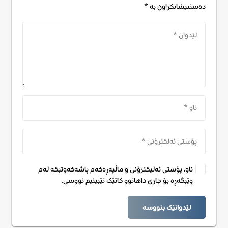
دەستنیشانکراون بە
*
ناو، پۆستی ئەلیکترۆنی و ماڵپەڕەکەم پاشەکەوتبکە لەم
وێبگەڕە بۆ جاری داهاتوو کاتێک تێبینیم نووسی.
لێدوانێک بنووسە