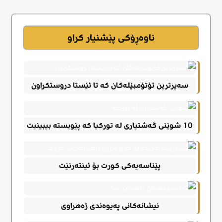
ناوەڕۆکی پێشنیار کراو
سەیرترین ئۆتۆمبێلەکان کە تا ئێستا دروستکراون
10 شوێنی گەشتیاری لە تورکیا کە پێویستە بیبینیت
پێناسەیەکی کورت بۆ ئینتەرنێت
نیشانەکانی پەیوەندی ژەهراوی