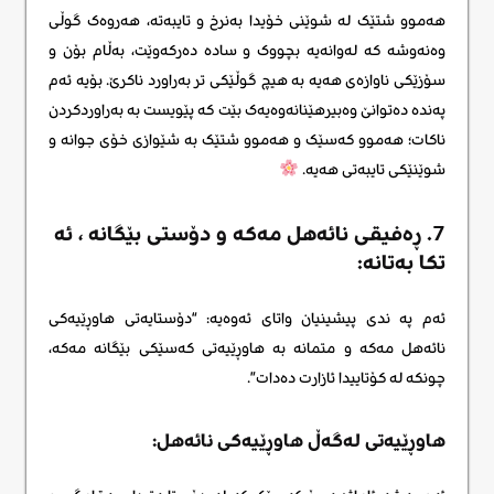
هەموو شتێک لە شوێنی خۆیدا بەنرخ و تایبەتە، هەروەک گوڵی
وەنەوشە کە لەوانەیە بچووک و سادە دەرکەوێت، بەڵام بۆن و
سۆزێکی ناوازەی هەیە بە هیچ گوڵێکی تر بەراورد ناکرێ. بۆیە ئەم
پەندە دەتوانێ وەبیرهێنانەوەیەک بێت کە پێویست بە بەراوردکردن
ناکات؛ هەموو کەسێک و هەموو شتێک بە شێوازی خۆی جوانە و
شوێنێکی تایبەتی هەیە.
7. ڕه‌فیقی نائه‌هل مه‌که و دۆستی بێگانه ، ئه
تکا به‌تانه:
ئەم په ندی پیشینیان واتای ئەوەیە: “دۆستایەتی هاوڕێیەکی
نائه‌هل مەکە و متمانە بە هاوڕێیەتی کەسێکی بێگانه مەکە،
چونکە لە کۆتاییدا ئازارت دەدات”.
هاوڕێیەتی لەگەڵ هاوڕێیەکی نائه‌هل: