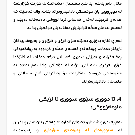
مانای ئەم پەندە (په ندی پیشینیان) دەتوانێت بە جۆرێک گوزارشت
لە دووڕوویی یان حوکمدانی نادادپەروەرانە بکات؛ واتە کەسێک کە
هەڵەی کردبێت، لەگەڵ کەسانی تردا تووشی دەمەقاڵە دەبێت و
لەسەر هەمان هەڵە تاوانباریان دەکات یان حوکمیان بدات.
ئەم ڕەفتارە بەزۆری دەبێتە هۆی گرژی و گێژاوی و پەیوەندییەکان
تاریکتر دەکات، چونکە ئەو کەسەی هەڵەی کردووە بە ڕوانگەیەکی
ڕەخنەگرانە و نەرێنی سەیری کەسانی دیکە دەکات، لە کاتێکدا
خۆی بەرگری نییە لێی. بۆیە لە دۆخێکی وادا ئەم پەندە بە
شێوەیەکی دروست بەکاردێت بۆ وێناکردنی ئەم ململانێ و
مامەڵەی نادادپەروەرانە.
4. تا دووری سێوی سووری تا نزیکی
مارمه‌زووکی:
ئەم په ندی پیشینیان، دەتوانێ ئاماژە بە چەمکی پێویستی ڕێزگرتن
لە
سنوورەکان لە
پەیوەندی سۆزداری
و پەیوەندییە