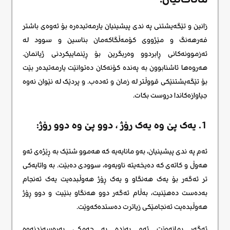
زانین و تێگەیشتنی په ندی پیشینیان یارمەتیدەرە بۆ ئەوەی باشتر
فەرهەنگ و مێژووی کۆمەڵگاکەمان بناسین و سوود لە
ئەزموونەکانی ڕابردوو وەربگرین بۆ ڕێنماییکردنی ژیانمان.
هەروەها ئاشنابوون بە پەندە کۆنەکان دەتوانێت یارمەتیدەر بێت
بۆ تێگەیشتنێکی قووڵتر لە زمان و ئەدەب. و پردێک لە نێوان نەوە
جیاوازەکاندا دروست بکات.
1. یه‌ک پێ وه یه‌ک رۆژ ، دوو پێ وه دوو رۆژ:
ئەم په ندی پیشینیان، بەو مانایەیە کە هەموو شتێک بە ڕێژەی ئەو
هەوڵ و کاتەی کە دەیخەیتە ناویەوە، سوودی دەبێت. بە واتایەکی
تر ئەگەر بۆ یەک هەنگاو و یەک ڕۆژ هەوڵبدەیت یەک ئەنجام
بەدەست دەهێنیت، بەڵام ئەگەر دوو هەنگاو بنێیت و دوو ڕۆژ
هەوڵبدەیت ئەنجامێکی زیاترت دەستدەکەوێت.
ئەگەر بمانەوێت ئەم پەندە بە چەمکی پەرەسەندنەوە