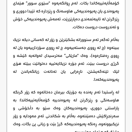
کۆمەڵایەتییەکاندا بکات. لەم ڕوانگەیەوە “سێوی سوور” هێمای
پەیوەندی یان پەیوەندییەکی هاوسەنگ و ڕێزدارە کە تێیدا دووری و
ڕێزگرتن لە تایبەتمەندی دەپارێزرێت، ئەمەش پەیوەندییەکی خۆش
و تەندروست دروست دەکات.
بەڵام ئەگەر ئەم سنوورانە بشکێنرێن و زۆر لە کەسانی دیکە نزیک
ببینەوە (چ لە ڕووی جەستەییەوە، چ لە ڕووی سۆزدارییەوە یان لە
ڕووی ڕەفتارەوە)، وەک “مارێکی” مەترسیدار، لەوانەیە کێشە و
گرژی دروست ببێت. ئەم جۆرە نزیکایەتییە دەتوانێت ببێتە هۆی
لێک تێنەگەیشتن، ناڕەزایی یان تەنانەت زیانگەیاندن لە
پەیوەندییەکەدا.
لە ڕاستیدا ئەم پەندە بە جۆرێک بیرمان دەخاتەوە کە زۆر گرنگە
هاوسەنگی و ڕێزگرتن لە پەیوەندییە کۆمەڵایەتییەکاندا؛ بە
پاراستنی دووری، پەیوەندییەکان وەک سێو بە دڵخۆشی و
سەرنجڕاکێش دەمێننەوە، بەڵام بە شکاندنی ئەم مەودایە و زۆر
نزیکبوونەوە، ڕەنگە پەیوەندییەکە گرژ بێت و زیانی پێ بگات، وەک
مارێک کە هێمای مەترسییە.