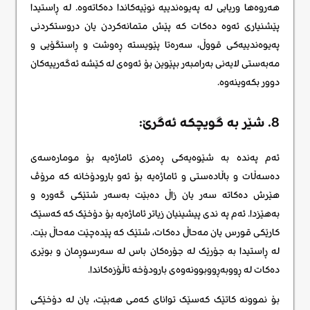
هەروەها وریایی لە پەیوەندییە نوێیەکاندا دەکاتەوە. لە ڕاستیدا
پێشنیاری ئەوە دەکات کە پێش متمانەکردن یان دروستکردنی
پەیوەندییەکی قووڵ، سەرەتا پێویستە ڕەوشت و ڕاستگۆیی و
مەبەستی لایەنی بەرامبەر بپێوین بۆ ئەوەی لە کێشە ئەگەرییەکان
دوور بکەوینەوە.
8. شێر به گویچکه ئه‌گرێ:
ئەم پەندە بە شێوەیەکی ڕەمزی ئاماژەیە بۆ مومارەسەی
دەسەڵات و باڵادەستی و ئاماژەیە بۆ ئەو بارودۆخانە کە مرۆڤ
هێرش دەکاتە سەر یان زاڵ دەبێت بەسەر شتێکی گەورە و
بەهێزدا. ئەم په ندی پیشینیان زیاتر ئاماژەیە بۆ دۆخێک کە کەسێک
کارێکی قورس یان مەحاڵ دەکات، شتێک کە پێدەچێت مەحاڵ بێت.
لە ڕاستیدا بە جۆرێک لە جۆرەکان باس لە سەرسوڕمان و بوێری
دەکات لە ڕووبەڕووبوونەوەی بارودۆخە ئاڵۆزەکاندا.
بۆ نموونە کاتێک کەسێک توانای کەمی هەبێت، یان لە دۆخێکی