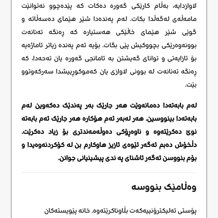
لاوازدایە، بەڵام کارێکی گەورە دەکات کە پێدەچوو نەتوانێت
مامەڵەی لەگەڵدا بکات. لەم پەندەدا شێر هێمای دەسەڵاتە و
گوێی شێر هێمای خاڵێکی هەستیارە کە ڕەنگە تەنانەت
بوونەوەرێکی بچووکیش پێی بگات. بۆیە ئەم پەندە زیاتر ئاماژەیە
بۆ ئازایەتی و توانای گەیشتن بە ئامانجی گەورە یان تەحەدا، کە
ڕەنگە تەنانەت لە بوونی لاوازی یان کەموکوڕییشدا سەرکەوتوو
بێت.
لەم بابەتەدا دەمانەوێت هەر جارێک بەر پەندێک دەکەوین لەم
بابەتەدا بینووسین. هەر لەبەر ئەم هۆکارە هەر جارێک ئەم بابەتە
نوێ دەکرێتەوە و ناوەڕۆکی دەوڵەمەندتری بۆ زیاد دەکرێت.
دڵخۆش دەبم ئەگەر ئێوەی ئازیز هاوکارم بن لە کۆکردنەوەیدا و
بۆم بنووسن ئەگەر ئاشنای په ندی پیشینیانی جوانن.
وەڵامێک بنووسە
پۆستی ئەلیکترۆنییەکەت بڵاوناکرێتەوە.
خانە پێویستەکان