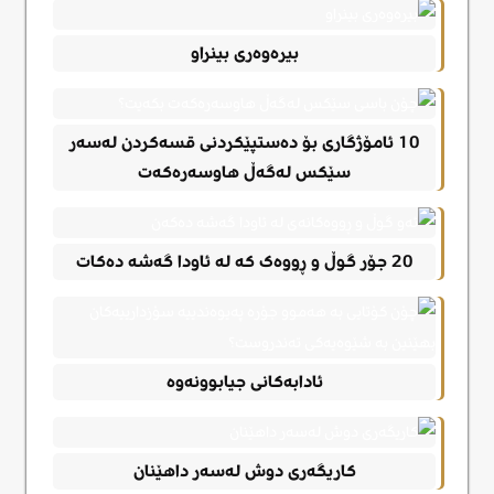
بیرەوەری بینراو
10 ئامۆژگاری بۆ دەستپێکردنی قسەکردن لەسەر
سێکس لەگەڵ هاوسەرەکەت
20 جۆر گوڵ و ڕووەک کە لە ئاودا گەشە دەکات
ئادابەکانی جیابوونەوە
کاریگەری دوش لەسەر داهێنان