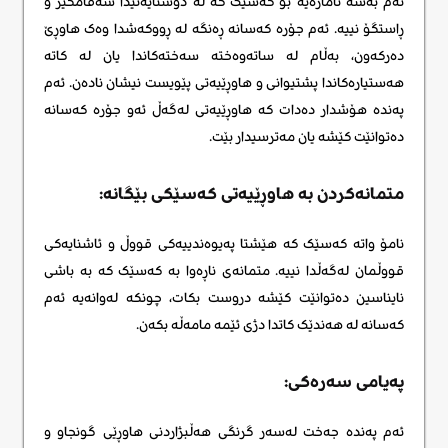
ئەم بەشە ئاماژەیە بۆ کەسێک کە لە دۆستایەتیدا سەقامگیر و
ڕاستگۆ نییە. ئەم جۆرە کەسانە ڕەنگە لە ڕووکەشدا وەک هاوڕێ
دەرکەون، بەڵام لە ساتەوەختە سەختەکاندا یان لە کاتە
هەستیارەکاندا پشتیوانی و هاوڕێیەتی پێویست نیشان نادەن. ئەم
پەندە هۆشدار دەدات کە هاوڕێیەتی لەگەڵ ئەو جۆرە کەسانە
دەتوانێت کێشە یان مەترسیدار بێت.
متمانەکردن بە هاوڕێیەتی کەسێکی بێگانه:
نامۆ واتە کەسێک کە هێشتا پەیوەندییەکی قووڵ و ئاشنایەکی
قووڵمان لەگەڵدا نییە. متمانەی ناڕەوا بە کەسێک کە بە باشی
نایناسین دەتوانێت کێشە دروست بکات، چونکە لەوانەیە ئەم
کەسانە لە هەندێک کاتدا دژی ئێمە مامەڵە بکەن.
پەیامی سەرەکی:
ئەم پەندە جەخت لەسەر گرنگی هەڵبژاردنی هاوڕێی گونجاو و