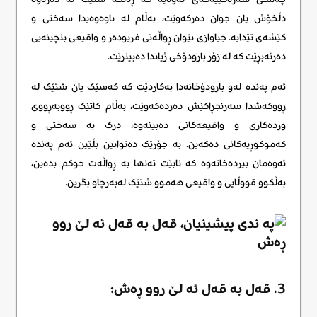
دڵخۆش یان جوان دەرکەوێت، بەڵام لە ناوەوەیدا سەختی و
کێشەی تێدایە. جیاوازی نێوان ڕواڵەتی فریودەر و واقیعی بنچینەیی
دەرئەبڕێت کە لە زۆر بارودۆخی ژیاندا دەبینرێت.
ئەم پەندە لەو بارودۆخانەدا بەکاردێت کە کەسێک یان شتێک لە
ڕووکەشدا سەرنجڕاکێش دەردەکەوێت، بەڵام کاتێک ڕووبەڕووی
وردەکاری و واقیعەکانی دەبینەوە، درک بە سەختی و
کەموکوڕیەکانی دەکەین. بە جۆرێک دەتوانین بڵێین ئەم پەندە
ئەوەمان بیردەخاتەوە کە نابێت تەنها بە ڕواڵەت حوکم بدەین،
بەڵکوو قووڵایی و واقیعی هەموو شتێک لەبەرچاو بگرین.
3. قه‌ل به‌ قه‌ل ئه لێ روو ڕه‌ش: