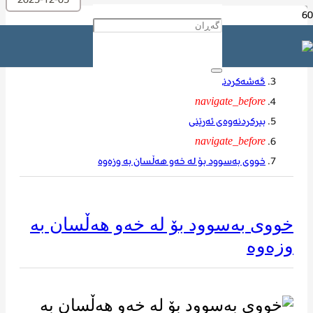
ماڵه‌وه‌
navigate_before
گەشەکردنی کەسی
navigate_before
بیرکردنەوەی ئەرێنی
navigate_before
خووی بەسوود بۆ لە خەو هەڵسان بە وزەوه
خووی بەسوود بۆ لە خەو هەڵسان بە
وزەوه