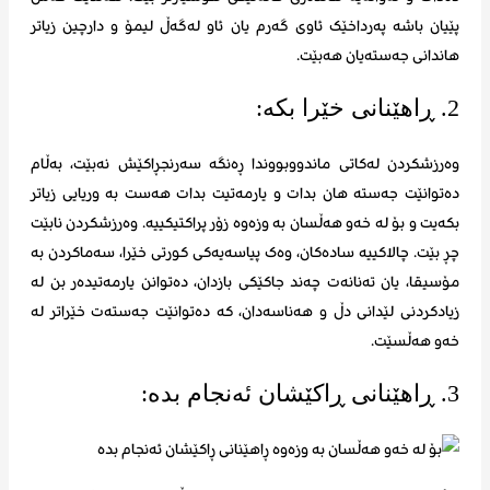
پێیان باشە پەرداخێک ئاوی گەرم یان ئاو لەگەڵ لیمۆ و دارچین زیاتر
هاندانی جەستەیان هەبێت.
2. ڕاهێنانی خێرا بکه:
وەرزشکردن لەکاتی ماندووبووندا ڕەنگە سەرنجڕاکێش نەبێت، بەڵام
دەتوانێت جەستە هان بدات و یارمەتیت بدات هەست بە وریایی زیاتر
بکەیت و بۆ لە خەو هەڵسان بە وزەوه زۆر پراکتیکییە. وەرزشکردن نابێت
چڕ بێت. چالاکییە سادەکان، وەک پیاسەیەکی کورتی خێرا، سەماکردن بە
مۆسیقا، یان تەنانەت چەند جاکێکی بازدان، دەتوانن یارمەتیدەر بن لە
زیادکردنی لێدانی دڵ و هەناسەدان، کە دەتوانێت جەستەت خێراتر لە
خەو هەڵسێت.
3. ڕاهێنانی ڕاکێشان ئەنجام بدە: