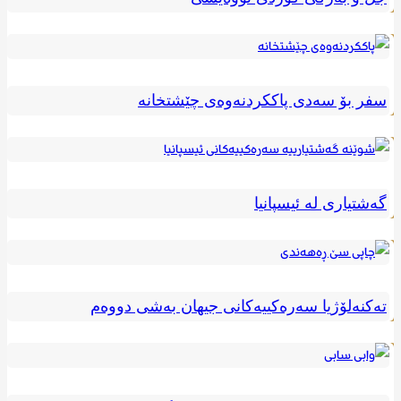
سفر بۆ سەدی پاککردنەوەی چێشتخانە
گەشتیاری لە ئیسپانیا
تەکنەلۆژیا سەرەکییەکانی جیهان بەشی دووەم