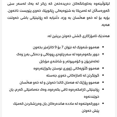
لێکۆڵینەوە بەناوبانگەکان دەریدەخەن کە زیاتر لە یەک لەسەر سێی
گەورەساڵان لە ئەمریکا بە شێوەیەکی ڕێکوپێک خەوی پێویست ناخەون.
بۆیە بۆ لە خەو هەڵسان بە وزە، دڵنیابە کە ڕۆتینێکی باشی خەوتنت
هەیە.
هەندێک ئامۆژگاری گشتی خەوتن بریتین لە:
هەموو شەوێک لە نێوان 7 بۆ 9 کاتژمێر بخەون
دوور بکەوەرەوە لە سەرچاوەی ڕووناکی و دەنگی بەرز وەک
تەلەفزیۆن و کۆمپیوتەر و شاشەی مۆبایل
هەموو گڵۆپەکانی ژووری نوستن بکوژێنەرەوە
گوێگرتن لە ئاماژەکانی خەوی جەستە
هەموو ڕۆژێک لە هەمان کاتدا خەوتن و لە خەو هەڵسان
ڕۆتینێکی ئارامکەرەوە تاقی بکەرەوە، وەک حەمامێکی گەرم، یان
خوێندنەوە
دوورکەوتنەوە لە ماددە هاندەرەکان یان وەرزشکردن کەمێک
پێش خەوتن