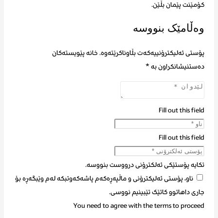
کۆمێنت پێمان بڵێن.
وەڵامێک بنووسە
پۆستی ئەلیکترۆنییەکەت بڵاوناکرێتەوە.
خانە پێویستەکان
دەستنیشانکراون بە
*
Fill out this field
Fill out this field
تکایە پۆستێکی ئەلکترۆنی درووست بنووسە.
ناو، پۆستی ئەلیکترۆنی و ماڵپەڕەکەم پاشەکەوتبکە لەم وێبگەڕە بۆ
جاری داهاتوو کاتێک تێبینیم نووسی.
You need to agree with the terms to proceed