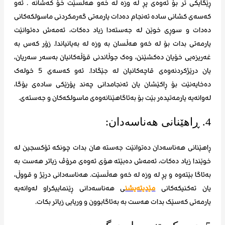
ڕێگایکی تر بۆ ئەوەی پڕ لە وزە لە خەو هەڵسێت خۆ کەشانه . ئەو
کەسەی کشانی سادە ئەنجام دەدات یارمەتی گەرمکردنی ماسولکەکانی
دەدات و سوڕی خوێن لە جەستەدا زیاد دەکات، ئەمەش دەتوانێت
یارمەتی بدات بۆ لە خەو هەڵسان بە وزە لە بەیانیاندا. زۆر کەس بە
غەریزەیی خۆیان دەکشێنن، وەک جوڵاندنی قۆڵەکانیان بەسەر سەریان،
یان درێژکردنەوەی قاچەکانیان لە جێگادا. ئەو کەسەی 5 خولەک
دەخایەنێت بۆ ڕاکێشان یان ئەنجامدانی چەند پۆزێکی سادەی یۆگا،
لەوانەیە یارمەتیدەر بێت بۆ بەئاگاهێنانەوەی ماسولکەکان و جەستەی.
4. ڕاهێنانی هەناسەدان:
ڕاهێنانی هەناسەدان دەتوانێت جەستە هان بدات چونکە ئۆکسجین لە
خوێندا زیاد دەکات، ئەمەش دەبێتە هۆی ئەوەی مرۆڤ زیاتر هەست بە
بەئاگا بێتەوە و پڕ لە وزە لە خەو هەڵسێت. هەناسەدانی درێژ و قووڵ،
یان تەکنیکەکانی
مێدیتەیشن
ی هەناسەدانی ڕێنماییکراو لەوانەیە
یارمەتی کەسێک بدات هەست بە بەئاگابوون و وریایی زیاتر بکات.