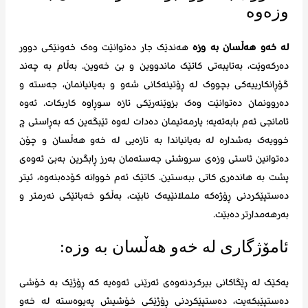
لە خەو هەڵسان بە وزە
هەندێک جار دەتوانێت وەک خەونێکی دوور
دەرکەوێت، بەتایبەتی کاتێک ماندووین و بێ خەوین. بەڵام بە چەند
گۆڕانکارییەکی بچووک لە ڕۆتینەکانی شەو و بەیانیانمان، جەستە و
دەروونمان دەتوانێت وەک بزوێنەرێکی تازە سوڕاوە کاربکات. ئەوە
ئامانجی ئەم بابەتەیە؛ یارمەتیمان دەدات لەوە تێبگەین کە بەڕاستی چ
خوویەک بەشدارە لە بەیانیاندا بە تازەیی لە خەو هەڵسان و چۆن
دەتوانین ئاستی وزەی سروشتی جەستەمان بەرز ڕابگرین بەبێ ئەوەی
پشت بە هاندەری کاتی ببەستین. کاتێک ئەم خووانە کۆدەبنەوە، ئیتر
دەستپێکردنی ڕۆژەکە ململانێیەک نابێت، بەڵکو خەباتێکی نەرمتر و
بەرهەمدارتر دەبێت.
ئامۆژگاری لە خەو هەڵسان بە وزە:
یەکێک لە ڕێگاکانی بیرکردنەوەی ئەرێنی ئەوەیە کە ڕۆژێک بە خۆشی
دەستپێبکەیت، دەستپێکردنی ڕۆژێکی خۆشیش پەیوەستە لە خەو