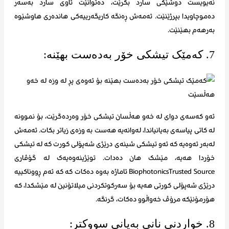
نەیویست دوشێکی سارد بگرێت، دەتوانێت ئاوی سارد بەسەر
دەموچاویدا بپرژێنێت. ئەمەش ڕەنگە کاریگەرییەکی هاندەری هاوشێوە
بەرهەم بهێنێت.
7. کەمێک تیشکی خۆر بەدەست بهێنە:
ئەو کەسەی دوای لە خەو هەڵسان تیشکی خۆر وەردەگرێت، بۆ نموونە
لە کاتی پیاسەی بەیانیاندا، لەوانەیە هەست بە وزەی زیاتر بکات. ئەمەش
لەبەر ئەوەیە کە ئەو تیشکی شینەی درێژی شەپۆلی کورت کە لە تیشکی
خۆردا هەیە، مێشک هان دەدات. توێژینەوەیەک لە گۆڤاری
BiophotonicsTrusted Source ئاماژە بەوە دەکات کە کە ئەم ڕووناکییە
درێژی شەپۆلی کورتی هەیە بۆ سەرکوتکردنی میلاتۆنین لە مێشکدا، کە
هۆرمۆنێکە مرۆڤ خەواڵوو دەکات، گرنگە.
8. خواردنی نانی بەیانی سووکتر: