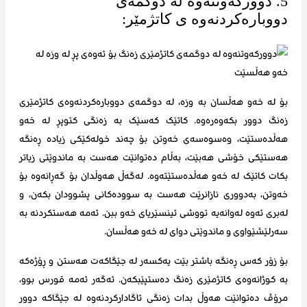
5. دوورکەوتنەوە لە دوگمەی
دووبارەکردنەوە ی کاتژمێر:
بۆ لە خەو هەڵسان بە وزە، لە دوگمەی دووبارەکردنەوەی کاتژمێری
زەنگ دوور بکەوەرەوە. کاتێک کەسێک بە زەنگی کتوپڕ لە خەو
هەڵدەستێت، وەسوەسەی خەوتن بۆ چەند خولەکێکی زیادە ڕەنگە
هەستێکی خۆشی هەبێت، بەڵام دەتوانێت هەست بە ماندوێتی زیاتر
بکات کاتێک لە خەو هەڵدەستێتەوە. لەگەڵ هەوڵدان بۆ گەڕانەوە بۆ
خەوتن، بەدووری نازانرێت هەست بە سوودەکانی پشوودان بکەن، و
لەبری ئەوە لەوانەیە تووشی ئینسێریای خەو ببن. ئەمە هەستکردنە بە
سەرلێشێواوی و ماندوێتی دوای لە خەو هەڵسان.
بۆ زۆر کەس ڕەنگە باشتر بێت یەکسەر لە جێگاکەت هەستن و ڕۆژەکە
بە کوژانەوەی کاتژمێری زەنگ دەستپێبکەن. ئەگەر ئەمە قورس بوو،
مرۆڤ دەتوانێت هەوڵ بدات زەنگی ئاگادارکردنەوە لە جێگاکە دوور