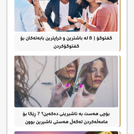
گفتوگۆ | 8 لە باشترین و خراپترین بابەتەکان بۆ
گفتوگۆکردن
بۆچی هەست بە ناشیرینی دەکەین؟ 7 ڕێگا بۆ
مامەڵەکردن لەگەڵ هەستی ناشیرین بوون