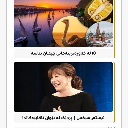
١0 لە گەورەترینەکانی جیهان بناسە
ئیستەر هیکس | پردێک لە نێوان ئاگاییەکاندا