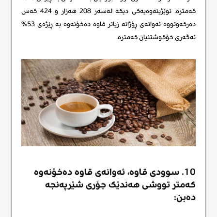
کەمترە. توێژینەوەیەکی دیکە لەسەر 208 هەزار و 424 کەس
دەرکەوتووە ئەوانەی ڕۆژانە زیاتر قاوە دەخۆنەوە بە ڕێژەی 53%
ئەگەری خۆکوشتنیان کەمترە.
10. سوودی قاوە، ئەوانەی قاوە دەخۆنەوە
کەمتر تووشی هەندێک جۆری شێرپەنجە
دەبن: