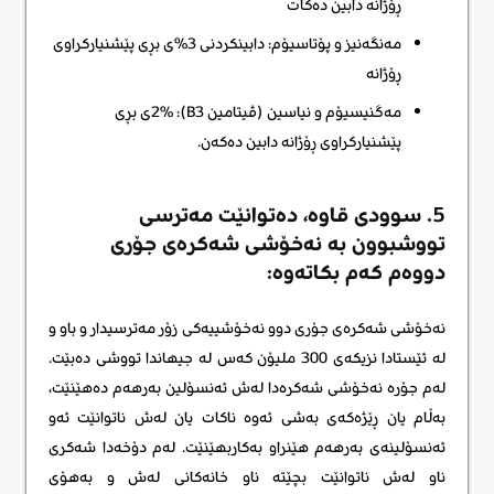
ڕۆژانە دابین دەکات
مەنگەنیز و پۆتاسیۆم: دابینکردنی 3%ی بڕی پێشنیارکراوی
ڕۆژانە
مەگنیسیۆم و نیاسین (ڤیتامین B3): 2%ی بڕی
پێشنیارکراوی ڕۆژانە دابین دەکەن.
5. سوودی قاوە، دەتوانێت مەترسی
تووشبوون بە نەخۆشی شەکرەی جۆری
دووەم کەم بکاتەوە:
نەخۆشی شەکرەی جۆری دوو نەخۆشییەکی زۆر مەترسیدار و باو و
لە ئێستادا نزیکەی 300 ملیۆن کەس لە جیهاندا تووشی دەبێت.
لەم جۆرە نەخۆشی شەکرەدا لەش ئەنسۆلین بەرهەم دەهێنێت،
بەڵام یان ڕێژەکەی بەشی ئەوە ناکات یان لەش ناتوانێت ئەو
ئەنسۆلینەی بەرهەم هێنراو بەکاربهێنێت. لەم دۆخەدا شەکری
ناو لەش ناتوانێت بچێتە ناو خانەکانی لەش و بەهۆی