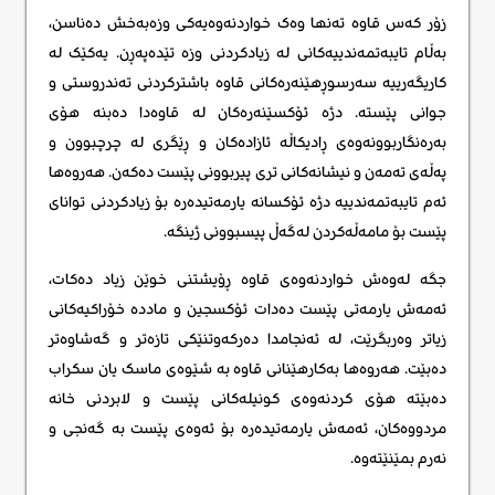
زۆر کەس قاوە تەنها وەک خواردنەوەیەکی وزەبەخش دەناسن،
بەڵام تایبەتمەندییەکانی لە زیادکردنی وزە تێدەپەڕن. یەکێک لە
کاریگەرییە سەرسوڕهێنەرەکانی قاوە باشترکردنی تەندروستی و
جوانی پێستە. دژە ئۆکسێنەرەکان لە قاوەدا دەبنە هۆی
بەرەنگاربوونەوەی ڕادیکاڵە ئازادەکان و ڕێگری لە چرچبوون و
پەڵەی تەمەن و نیشانەکانی تری پیربوونی پێست دەکەن. هەروەها
ئەم تایبەتمەندییە دژە ئۆکسانە یارمەتیدەرە بۆ زیادکردنی توانای
پێست بۆ مامەڵەکردن لەگەڵ پیسبوونی ژینگە.
جگە لەوەش خواردنەوەی قاوە ڕۆیشتنی خوێن زیاد دەکات،
ئەمەش یارمەتی پێست دەدات ئۆکسجین و ماددە خۆراکیەکانی
زیاتر وەربگرێت، لە ئەنجامدا دەرکەوتنێکی تازەتر و گەشاوەتر
دەبێت. هەروەها بەکارهێنانی قاوە بە شێوەی ماسک یان سکراب
دەبێتە هۆی کردنەوەی کونیلەکانی پێست و لابردنی خانە
مردووەکان، ئەمەش یارمەتیدەرە بۆ ئەوەی پێست بە گەنجی و
نەرم بمێنێتەوە.