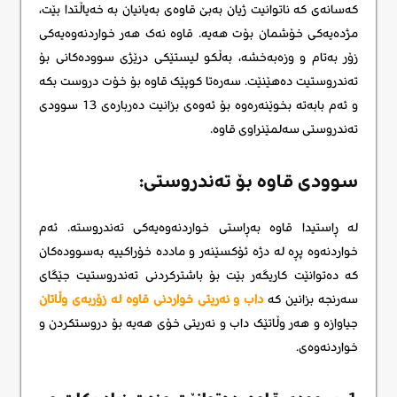
کەسانەی کە ناتوانیت ژیان بەبێ قاوەی بەیانیان بە خەیاڵتدا بێت،
مژدەیەکی خۆشمان بۆت هەیە. قاوە نەک هەر خواردنەوەیەکی
زۆر بەتام و وزەبەخشە، بەڵکو لیستێکی درێژی سوودەکانی بۆ
تەندروستیت دەهێنێت. سەرەتا کوپێک قاوە بۆ خۆت دروست بکە
و ئەم بابەتە بخوێنەرەوە بۆ ئەوەی بزانیت دەربارەی 13 سوودی
تەندروستی سەلمێنراوی قاوە.
سوودی قاوە بۆ تەندروستی:
لە ڕاستیدا قاوە بەڕاستی خواردنەوەیەکی تەندروستە. ئەم
خواردنەوە پڕە لە دژە ئۆکسێنەر و ماددە خۆراکییە بەسوودەکان
کە دەتوانێت کاریگەر بێت بۆ باشترکردنی تەندروستیت جێگای
سەرنجە بزانین کە
داب و نەریتی خواردنی قاوە لە زۆربەی وڵاتان
جیاوازە و هەر وڵاتێک داب و نەریتی خۆی هەیە بۆ دروستکردن و
خواردنەوەی.