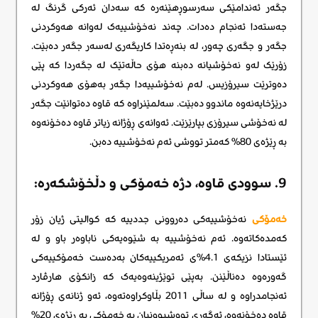
جگەر ئەندامێکی سەرسوڕهێنەرە کە سەدان ئەرکی گرنگ لە
جەستەدا ئەنجام دەدات. چەند نەخۆشییەک لەوانە هەوکردنی
جگەر و جگەری چەور، لە بنەڕەتدا کاریگەری لەسەر جگەر دەبێت.
زۆرێک لەو نەخۆشیانە دەبنە هۆی حاڵەتێک لە جگەردا کە پێی
دەوترێت سیرۆزیس. لەم نەخۆشییەدا جگەر بەهۆی هەوکردنی
درێژخایەنەوە ماندوو دەبێت. سەلمێنراوە کە قاوە دەتوانێت جگەر
لە نەخۆشی سیرۆزی بپارێزێت. ئەوانەی ڕۆژانە زیاتر قاوە دەخۆنەوە
بە ڕێژەی 80% کەمتر تووشی ئەم نەخۆشییە دەبن.
9. سوودی قاوە، دژە خەمۆکی و دڵخۆشکەره:
خەمۆکی
نەخۆشییەکی دەروونی جددییە کە کوالیتی ژیان زۆر
کەمدەکاتەوە. ئەم نەخۆشییە بە شێوەیەکی ناباوەر باو و لە
ئێستادا نزیکەی 4.1%ی ئەمریکییەکان بەدەست خەمۆکییەکی
گەورەوە دەناڵێنن. بەپێی توێژینەوەیەک کە زانکۆی هارڤارد
ئەنجامدراوە و لە ساڵی 2011 بڵاوکراوەتەوە، ئەو ژنانەی ڕۆژانە
قاوە دەخۆنەوە، ئەگەری تووشبوونیان بە خەمۆکی بە ڕێژەی 20%