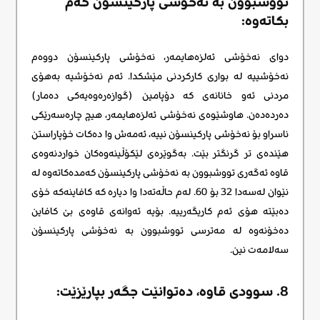
تووشبوون بە نەخۆشی پارکینسۆن کەم
بکاتەوە:
دوای نەخۆشی ئەلزەهایمەر، نەخۆشی پارکینسۆن دووەم
نەخۆشییە لە بواری کارکردنی مێشکدا. ئەم نەخۆشیە بەهۆی
مردنی ئەو خانانەی کە دۆپامین (گوازەرەوەیەکی دەمار)
دەردەدەن. هاوشێوەی نەخۆشی ئەلزەهایمەر، هیچ چارەسەرێکی
ناسراو بۆ نەخۆشی پارکینسۆن نییە، ئەمەش وا دەکات خۆپاراستن
هێندەی تر گرنگتر بێت. بەگوێرەی لێکۆڵینەوەکان خواردنەوەی
قاوە ئەگەری تووشبوون بە نەخۆشی پارکینسۆن کەمدەکاتەوە لە
نێوان لەسەدا 32 بۆ 60. لەم حاڵەتەدا وا دیارە کە کافاینەکە خۆی
دەبێتە هۆی ئەم کاریگەرییە. بۆیە ئەوانەی قاوەی بێ کافاین
دەخۆنەوە لە مەترسی تووشبوون بە نەخۆشی پارکینسۆن
سەلامەت نین.
8. سوودی قاوە، دەتوانێت جگەر بپارێزێت: