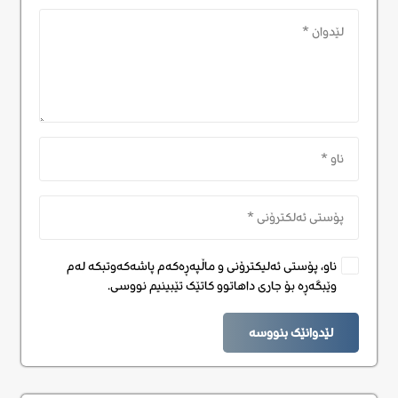
ناو، پۆستی ئەلیکترۆنی و ماڵپەڕەکەم پاشەکەوتبکە لەم
وێبگەڕە بۆ جاری داهاتوو کاتێک تێبینیم نووسی.
لێدوانێک بنووسە