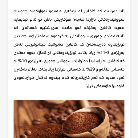
ئایا دەزانیت کە کافاین لە نزیکەی هەموو تەواوکەرە چەورییە
سووتێنەرەکانی بازاڕدا هەیە؟ هۆکارێکی باش بۆ ئەم ئیدیعایە
هەیە: کافاین یەکێکە لەو ماددە سروشتییە کەمانەی کە
تایبەتمەندی چەوری سووتاندنی بە کردەوە سەلمێنراوە. چەندین
توێژینەوە دەریدەخەن کە کافاین دەتوانێت میتابۆلیزمی لەش
بەڕێژەی 3-11% زیاد بکات. توێژینەوەکانی تر ئاماژە بەوە دەکەن
کە کافاین لە ڕاستیدا دەتوانێت سووتانی چەوری بە ڕێژەی 10% لە
کەسانی قەڵەو و 29% لە کەسانی لاوازدا زیاد بکات. بەڵام ئەگەری
ئەوە هەیە کە ئەم کاریگەریانە کەم ببنەوە لەگەڵ خواردنەوەی
قاوە بۆ ماوەیەکی درێژ.