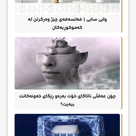
وابی سابی | فەلسەفەی چێژ وەرگرتن لە
کەموکوڕیەکان
چۆن عەقڵی نائاگای خۆت بەرەو ڕێگای خەونەکانت
ببەیت؟