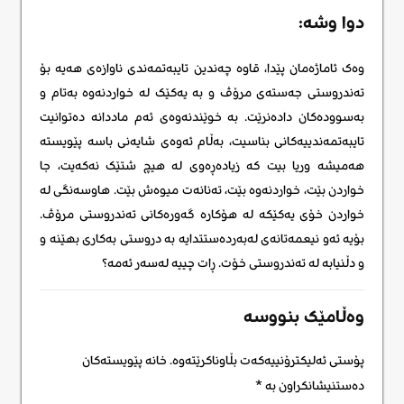
دوا وشە:
وەک ئاماژەمان پێدا، قاوە چەندین تایبەتمەندی ناوازەی هەیە بۆ
تەندروستی جەستەی مرۆڤ و بە یەکێک لە خواردنەوە بەتام و
بەسوودەکان دادەنرێت. بە خوێندنەوەی ئەم ماددانە دەتوانیت
تایبەتمەندییەکانی بناسیت، بەڵام ئەوەی شایەنی باسە پێویستە
هەمیشە وریا بیت کە زیادەڕەوی لە هیچ شتێک نەکەیت، جا
خواردن بێت، خواردنەوە بێت، تەنانەت میوەش بێت. هاوسەنگی لە
خواردن خۆی یەکێکە لە هۆکارە گەورەکانی تەندروستی مرۆڤ.
بۆیە ئەو نیعمەتانەی لەبەردەستتدایە بە دروستی بەکاری بهێنە و
و دڵنیابه لە تەندروستی خۆت. ڕات چییە لەسەر ئەمە؟
وەڵامێک بنووسە
پۆستی ئەلیکترۆنییەکەت بڵاوناکرێتەوە.
خانە پێویستەکان
دەستنیشانکراون بە
*