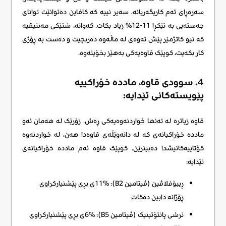
سەرەڕای ئەم کاریگەریانە، سەیر نییە کە کافاین دەتوانێت توانای
جەستەیی بە تێکڕا 11-12% زیاد بکات. کەواتە، شتێکی مەنتیقیە
کە نیو کاتژمێر پێش ئەوەی لە ماڵەوە دەربچیت و دەست بە ڕۆژی
کار بکەیت، کوپێک قاوەیەکی بەهێز بخۆیتەوە.
4. سوودی قاوە، ماددە خۆراکییە
پێویستەکانی تێدایە:
قاوە زیاترە لە تەنها خواردنەوەیەکی ڕەش. زۆرێک لە هەمان ئەو
ماددە خۆراکیانەی کە لە دانەوێڵەی قاوەدا هەن، لە خواردنەوە
کۆتاییەکانیشدا دەبینرێن. کوپێک قاوە ئەم ماددە خۆراکیانەی
تێدایە:
ڕیبۆفلاڤین (ڤیتامین B2): 11%ی بڕی پێشنیارکراوی
ڕۆژانە دابین دەکات
ترشی پانتۆتینیک (ڤیتامین B5): 6%ی بڕی پێشنیارکراوی