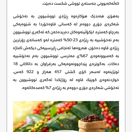
کەڵەکەبوونی جەستەی تووشی شکست دەبێت.
بەهۆی هەندێک هۆکارەوە ڕێژەی تووشبوون بە نەخۆشی
شەکرەی جۆری دووەم لە کەسانی قاوەخۆردا بە شێوەیەکی
بەرچاو کەمترە. لێکۆڵینەوەکان دەریدەخەن کە ئەگەری تووشبوون
بەم نەخۆشییە بە ڕێژەی 23-50% کەمترە لەو کەسانەی زۆرترین
ڕێژەی قاوە دەخۆن، هەروەها ئەنجامی ڕاپرسییەکی دیکەش ئاماژە
بە کەمبوونەوەی 67%ی مەترسی تووشبوون بەم نەخۆشییە
دەکات. بەگوێرەی پێداچوونەوەیەکی بەرفراوان بە داتاکانی 18
توێژینەوە لەسەر کۆی گشتی 457 هەزار و 922 کەس،
خواردنەوەی کوپێک قاوە لە ڕۆژێکدا ئەگەری تووشبوون بە
نەخۆشی شەکرەی جۆری دووەم بە ڕێژەی 7% کەمدەکاتەوە.