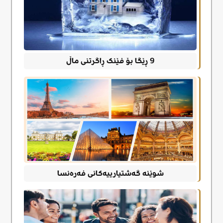
9 ڕێگا بۆ فێنک ڕاگرتنی ماڵ
شوێنە گەشتیارییەکانی فەرەنسا