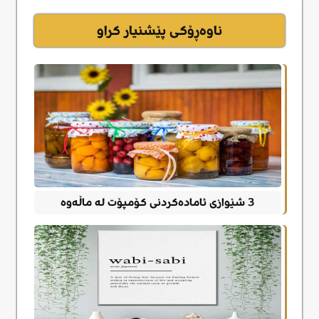
ناوەڕۆکی پێشنیار کراو
3 شێوازی ئامادەکردنی کۆمپۆت له ماڵەوە