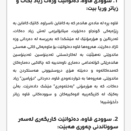
1. سوودی قاوە، دەتوانێت وزەت زیاد بکات و
زیاتر وریا بیت:
قاوە پڕە لە مادەی هاندەر کە بە کافاین ناسراوە. کاتێک کافاین بە
ڕێژەیەکی گونجاو دەخۆیت، میتابۆلیزمی لەش زیاد دەکات،
ئەدرنالین و هۆرمۆنێک لە مێشکدا کە بەرپرسە لە دەردانی وزە
ئازاد دەکرێت. هەروەها قاوە دەتوانێت بۆ ماوەیەکی کاتی، هەستی
ماندوێتی نەهێڵێت بە لەکارخستنی ئەدینۆسین. ئەدینۆسین
هاندەرێکی کۆئەندامی دەماری ناوەندییە کە چالاکیی دەمارەکان
کەمدەکاتەوە و دەبێتە هۆی دروستبوونی هەستکردن بە
ماندوێتی. هەروەها بە خواردنەوەی قاوە، دەردانی “دۆپامین” زیاد
دەکات، کە بە هۆرمۆنی “بەختەوەری” مێشک دادەنرێت. بەڵێ
یەکێک لە کاریگەرییە لاوەکییەکان و سوودەکانی قاوە زیاتر
دڵخۆشییە!
2. سوودی قاوە، دەتوانێت کاریگەری لەسەر
سووتاندنی چەوری هەبێت: