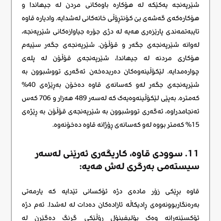
شێرپەنجە یەکێکە لە هۆکارە باوەکانی مردن لە جیهاندا و
هۆکارەکەی گەشەی بێ کۆنتڕۆڵی خانەکانی لەشدایە. وادیارە قاوە
تایبەتمەندی پارێزەری هەیە لە دژی جۆرە جیاوازەکانی شێرپەنجە،
لەوانە شێرپەنجەی جگەر و قۆڵۆن. شێرپەنجەی جگەر سێیەم
هۆکاری مردنە لە جیهاندا، شێرپەنجەی قۆڵۆن لە پلەی
چوارەمدایە. لێکۆڵینەوەکان دەریدەخەن ئەگەری تووشبوون بە
شێرپەنجەی جگەر لەو کەسانەی قاوە دەخۆن بەڕێژەی 40%
کەمترە. بەپێی لێکۆڵینەوەیەک کە لەسەر 489 هەزار و 706 کەس
ئەنجامدراوە، ئەگەری تووشبوون بە شێرپەنجەی قۆڵۆن بە ڕێژەی
15% کەمتر بووە لەو کەسانەی ڕۆژانە قاوە دەخۆنەوە.
11. سوودی قاوە، کاریگەری ئەرێنی لەسەر
سیستەمی بەرگری لەش هەیه:
قاوە بڕێکی زۆر مادەی دژە ئۆکسانی تێدایە کە یارمەتی
بەرەنگاربوونەوەی ڕادیکاڵە ئازادەکان دەدات لە لەشدا. ئەم دژە
ئۆکسێنەرانە وەک پۆلیفینۆل ڕۆڵێکی گرنگ دەگێڕن لە