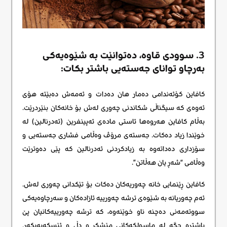
3. سوودی قاوە، دەتوانێت بە شێوەیەکی
بەرچاو توانای جەستەیی باشتر بکات:
کافاین کۆئەندامی دەمار هان دەدات و ئەمەش دەبێتە هۆی
ئەوەی کە سیگناڵی شکاندنی چەوری لەش بۆ خانەکان بنێردرێت.
بەڵام کافاین هەروەها ئاستی مادەی ئەپینفرین (ئەدرنالین) لە
خوێندا زیاد دەکات. جەستەی مرۆڤ وەڵامی فشاری جەستەیی و
سۆزداری دەداتەوە بە زیادکردنی ئەدرنالین کە پێی دەوترێت
وەڵامی “شەڕ یان هەڵاتن”.
کافاین ڕێنمایی خانە چەوریەکان دەکات بۆ تێکدانی چەوری لەش.
ئەم چەوریانە بە شێوەی ترشە چەورییە ئازادەکان و سەرچاوەیەکی
سووتەمەنی دەچنە ناو خوێنەوە، کە ترشە چەورییەکانیان پێ
باشترە جگە لە ماسولکەکانی مێشک و دڵ و ئێسکەپەیکەر.