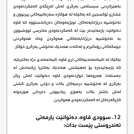
بەهێزکردنی سیستەمی بەرگری لەش لەڕێگەی کەمکردنەوەی
فشاری ئۆکسجین کە یەکێکە لە هۆکارە سەرەکییەکانی پیربوون و
نەخۆشییە درێژخایەنەکان. توێژینەوەکان دەریانخستووە کە قاوە
دەتوانێت یارمەتیدەر بێت لە کەمکردنەوەی مەترسی تووشبوون
بە نەخۆشییە درێژخایەنەکانی هەوکردن وەک هەوکردنی
جومگەکانی ڕۆماتیزم و تەنانەت هەندێک نەخۆشی بەرگری خۆکار.
یەکێک لە تایبەتمەندییەکانی تری قاوە، تایبەتمەندی دژە بەکتریایە،
کە یارمەتیدەرە بۆ نەهێشتنی هەندێک بەکتریا زیانبەخش لە
جەستەدا. هەروەها خواردنەوەی قاوە دەتوانێت لەش زیاتر
بەرگری لە نەخۆشییە درمیەکان بکات و دۆخی بەرگری گشتی
لەش باشتر بکات بەهۆی زیادبوونی دەردانی هۆرمۆنە
کاریگەرەکان لە کەمکردنەوەی هەوکردن.
12. سوودی قاوە، دەتوانێت یارمەتی
تەندروستی پێست بدات: