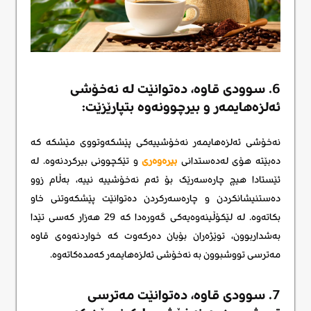
6. سوودی قاوە، دەتوانێت لە نەخۆشی
ئەلزەهایمەر و بیرچوونەوە بتپارێزێت:
نەخۆشی ئەلزەهایمەر نەخۆشییەکی پێشکەوتووی مێشکە کە
دەبێتە هۆی لەدەستدانی
بیرەوەری
و تێکچوونی بیرکردنەوە. لە
ئێستادا هیچ چارەسەرێک بۆ ئەم نەخۆشییە نییە، بەڵام زوو
دەستنیشانکردن و چارەسەرکردن دەتوانێت پێشکەوتنی خاو
بکاتەوە. لە لێکۆڵینەوەیەکی گەورەدا کە 29 هەزار کەسی تێدا
بەشداربوون، توێژەران بۆیان دەرکەوت کە خواردنەوەی قاوە
مەترسی تووشبوون بە نەخۆشی ئەلزەهایمەر کەمدەکاتەوە.
7. سوودی قاوە، دەتوانێت مەترسی