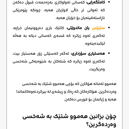
کامڵگەرایی:
کەسانی تەواوکاری بەزەحمەت قبوڵ دەکەن
کە ئەوانی تر خاڵی لاوازیان هەیە، چونکە پێوەرێکی
ناڕاستەقینەیان بۆ خۆیان هەیە.
سترێس
یان ماندوێتی:
کاتێک باری دەروونیمان خراپە،
ئەگەری ئەوە زیاترە کە قسەی کەسانی دیکە بە هەڵە
لێکبدەینەوە.
هەستیاری سۆزداری:
ئەگەر کەسێکی زۆر هەستیار بیت،
ئەگەری ئەوە زیاترە کە شتەکان بە شێوەیەکی شەخسی
وەربگریت.
هەموو ئەمانە هۆکارن که بۆچی هەموو شتێک بە شەخسی
وەردەگرین. هۆکارەکان کە ڕەگ و ڕیشەی لە بیرکردنەوەکانماندا
هەیە و ژیانمان بۆ قورس دەکەن.
چۆن بزانین هەموو شتێک بە شەخسی
وەردەگرین؟