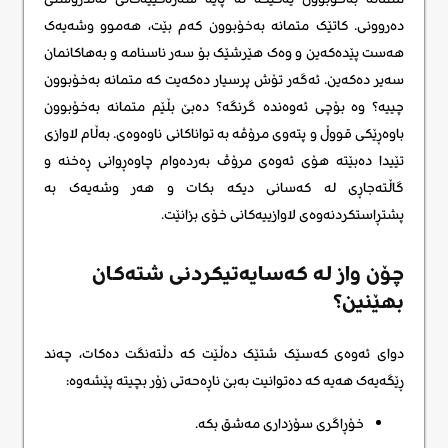
دەروونی. کاتێک متمانە بەخۆبوون کەم بێت، هەموو وشەیەک
هەست پێدەکەین و وەک هێرشێک بۆ سەر ناسنامە و بەهاکانمان
سەیر دەکەین. ئەگەر تۆش پرسیار دەکەیت کە متمانە بەخۆبوون
چییە؟ وە بۆچی ئەوەندە گرنگە؟ دەبێ بڵێم متمانە بەخۆبوون
باوەڕێکی قووڵ و پتەوی مرۆڤە بە تواناکانی ناوەوەی. بەڵام لاوازی
تێیدا دەبێتە هۆی ئەوەی مرۆڤ بەردەوام چاوەڕوانی ڕەخنە و
گاڵتەجاڕی لە کەسانی دیکە بکات و هەر وشەیەک بە
پشتڕاستکردنەوەی لاوازییەکانی خۆی بزانێت.
چۆن واز لە کەسایەتیکردنی شتەکان
بهێنین؟
دوای ئەوەی کەسێک شتێک دەڵێت کە دڵتەنگت دەکات، چەند
ڕێگەیەک هەیە کە دەتوانیت بەبێ ناڕەحەتی زۆر بچیتە پێشەوە:
خۆڕاگری سۆزداری مەشق بکە.