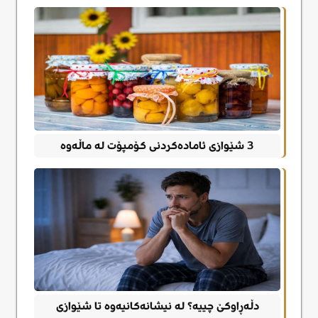
3 شێوازی ئامادەکردنی کۆمپۆت له ماڵەوە
دڵەڕاوکێ چییە؟ لە نیشانەکانیەوە تا شێوازی