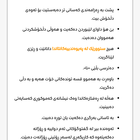
پشت بە ڕەزامەندی کەسانی تر دەبەستیت بۆ ئەوەی
دڵخۆش بیت.
بێ هۆ داوای لێبوردن دەکەیت و هەوڵی دڵخۆشکردنی
هەمووان دەدەیت.
هیچ
سنوورێک لە پەیوەندییەکانتاندا
دانانێت و ڕێزی
لێناگریت.
دەترسی بڵێی «نا».
باوەڕت بە هەموو قسە توندەکانی خۆت هەیە و بە دڵی
دەگریت.
هەڵە لە ڕەفتارەکاندا وەک نیشانەی کەموکوڕی کەسایەتی
دەبینیت.
بە ئاسانی بەرگری دەکەیت یان توڕە دەبیت.
ئەوەندە بیر لە گفتوگۆکانی ئەم دواییە و ڕۆژانە
دەکەیتەوە کە کاریگەری لەسەر ڕۆتینی ڕۆژانەت دەبێت.