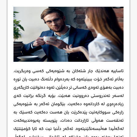
ئاساییە هەندێک جار شتەکان بە شێوەیەکی کەسی وەربگریت.
بەڵام ئەگەر خۆت ببینیتەوە کە بەردەوام دڵتەنگ دەبیت یان توڕە
دەبیت بەهۆی ئەوەی کەسانی تر دەیڵێن، ئەوە دەتوانێت کاریگەری
لەسەر تەندروستی دەروونیت هەبێت. بۆیە گرنگە بزانیت کەی
زیادەڕەوی لە کاردانەوە دەکەیت. بێگومان ئەگەر بە شێوەیەکی
زارەکی سووکایەتیت پێدەکرێت یان هەست دەکەیت کەسێک بە
ئەنقەست هەوڵی ئازاردانت دەدات، پێویستە پەیوەندییەکەت
لەگەڵیدا هەڵبسەنگێنیتەوە. ئەگەر دڵنیا نیت کە ئایا کۆمێنتێک
تەنها ڕەخنە بووە یان جۆرێکە لە ئازاردانی سۆزداری، لەگەڵ