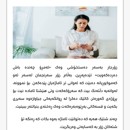
زۆرجار بەسەر دەستخۆشی وەک «ئەمڕۆ چەندە باش
دەردەکەویت» تێدەپەڕین، بەڵام زۆر سەرنجمان لەسەر ئەو
کەموکوڕیانە دەبێت کە ئەوانی تر ئاماژەیان پێدەکەن. بۆ نموونە،
لەوانەیە دڵتەنگ بیت کە سەرۆکەکەت وتی هێشتا ئامادە نیت بۆ
پڕۆژەی گەورەتر. کاتێک دەکرا لە ڕوانگەیەکی جیاوازەوە سەیری
بکەیت و قسەکانی بەڕێوەبەرەکەت وەک ڕەخنەی بنیاتنەر ببینیت.
چەند شتێک هەیە کە دەتوانێت ئاماژە بەوە بکات کە ڕەنگە تۆ
شتەکان زۆر بە کەسایەتی وەربگریت.