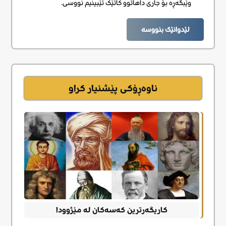
وێبگەڕە بۆ جاری داهاتوو کاتێک تێبینیم نووسی.
لێدوانێک بنووسە
ناوەڕۆکی پێشنیار کراو
کاریگەرترین کەسەکان لە مێژوودا