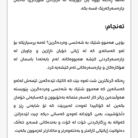
چارەسەرکەرێک قسە بکە.
ئەنجام:
بۆچی هەموو شتێک بە شەخسی وەردەگرین؟ ئەمە پرسیارێکە بۆ
ئەو کەسانەی کە لە ژیانی خۆیان ناڕازین و چاویان لە
چارەسەرکردنی کێشە هەبووەکانە. لەم بابەتەدا باسمان لە
هۆکارەکان و چارەسەرەکانی ئەم کێشەیە کرد.
ڕەنگە گرنگترین شت ئەوە بێت کە کاتێک تێدەگەین ئێمەش لەئەو
کەسانەین کە هەموو شتێک بە شەخسی وەردەگرین، پێویستە
هەوڵبدەین زیاتر کار لەسەر متمانە بەخۆبوون و کەسایەتی خۆمان
بکەین. لە کۆتاییدا ئەوەت لەبیربێت کە تۆ شایەنی ڕێز و
دڵخۆشییت، بەبێ گوێدانە ئەوەی کەسانی دیکە چیت لێدەزانن.
کەواتە بە ڕزگارکردنی خۆت لە کۆت و بەندەکانی قسەی خەڵک،
دەتوانیت ژیانێکی ئارامتر و بەختەوەرتر و مانادارتر ئەزموون بکەیت.