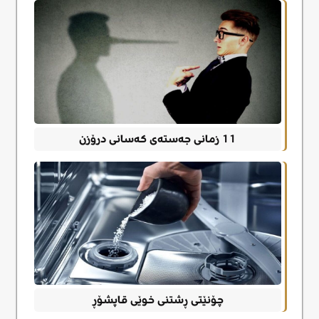
11 زمانی جەستەی کەسانی درۆزن
چۆنێتی ڕشتنی خوێی قاپشۆڕ