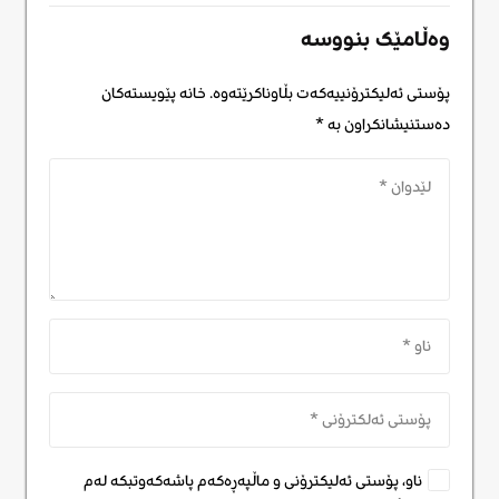
وەڵامێک بنووسە
پۆستی ئەلیکترۆنییەکەت بڵاوناکرێتەوە.
خانە پێویستەکان
دەستنیشانکراون بە
*
ناو، پۆستی ئەلیکترۆنی و ماڵپەڕەکەم پاشەکەوتبکە لەم