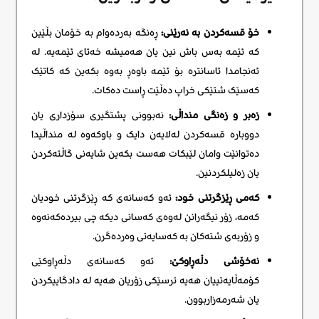
خۆ قسەکردن بە نەرێنی:
ڕەنگە بەردەوام بە خۆمان بڵێین
کە ئێمە بەس باش نین یان هەمیشە خەتای ئێمەیە. لە
ئەنجامدا ئاسانترە بۆ ئێمە باوەڕ بەوە بکەین کە کاتێک
کەسێک شتێکی خراپ دەڵێت ڕاست دەکات.
زەبر و زەنگی منداڵی:
نەبوونی پشتگیری سۆزداری یان
دووبارە قسەکردن لەلایەن دایک و باوکەوە لە منداڵیدا
دەتوانێت وامان لێبکات هەست بکەین شایەنی گاڵتەکردن
یان زەلیلکردنین.
کەمی ڕێزگرتنی خود:
ئەو کەسانەی کە ڕێزگرتنی خودیان
کەمە، زۆر نیگەرانن لەوەی کەسانی دیکە چی بیردەکەنەوە
و زۆربەی شتەکان بە کەسایەتی وەردەگرن.
نەخۆشی دڵەڕاوکێ:
ئەو کەسانەی دڵەڕاوکێی
کۆمەڵایەتییان هەیە ترسێکی زۆریان هەیە لە دادگاییکردن
یان شەرمەزاربوون.