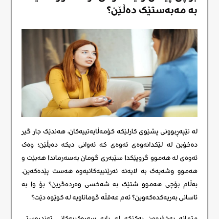
بە مەبەستێک دەڵێن؟
لە تێپەڕبوونی پشێوی کارلێکە کۆمەڵایەتییەکان، هەندێک جار گیر
دەخۆین لە لێکدانەوەی ئەوەی کە ئەوانی دیکە دەیڵێن؛ وەک
ئەوەی لە هەموو گروپێکدا سێبەری گومان بەسەرماندا هەبێت و
هەموو وشەیەک بە لایەنە نەرێنییەکانیەوە هەست پێدەکەین.
بەڵام بۆچی هەموو شتێک بە شەخسی وەردەگرین؟ بۆ وا بە
ئاسانی بەریەکدەکەوین؟ ئەم عەقڵە گوماناویە لە کوێوە دێت؟
متمانە بەخۆبوون یەکێکە لە پایە سەرەکییەکانی تەندروستی