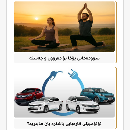
سوودەکانی یۆگا بۆ دەروون و جەستە
ئۆتۆمبێلی کارەبایی باشترە یان هایبرید؟