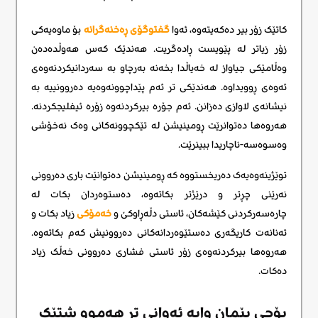
کاتێک زۆر بیر دەکەیتەوە، ئەوا
گفتوگۆی ڕەخنەگرانە
بۆ ماوەیەکی
زۆر زیاتر لە پێویست ڕادەگریت. هەندێک کەس هەوڵدەدەن
وەڵامێکی جیاواز لە خەیاڵدا بخەنە بەرچاو بە سەردانیکردنەوەی
ئەوەی ڕوویداوە. هەندێکی تر ئەم پێداچوونەوەیە دەروونییە بە
نیشانەی لاوازی دەزانن. ئەم جۆرە بیرکردنەوە زۆرە ئیفلیجکردنە.
هەروەها دەتوانرێت ڕومینیشن لە تێکچوونەکانی وەک نەخۆشی
وەسوەسە-ناچاریدا ببینرێت.
توێژینەوەیەک دەریخستووە کە ڕومینیشن دەتوانێت باری دەروونی
نەرێنی چڕتر و درێژتر بکاتەوە، دەستوەردان بکات لە
چارەسەرکردنی کێشەکان، ئاستی دڵەڕاوکێ و
خەمۆکی
زیاد بکات و
تەنانەت کاریگەری دەستێوەردانەکانی دەروونیش کەم بکاتەوە.
هەروەها بیرکردنەوەی زۆر ئاستی فشاری دەروونی خەڵک زیاد
دەکات.
بۆچی پێمان وایە ئەوانی تر هەموو شتێک