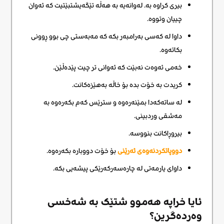
بیری کراوە بە. لەوانەیە بە هەڵە تێگەیشتبێتیت کە ئەوان
چییان وتووە.
داوا لە کەسی بەرامبەر بکە کە مەبەستی چی بوو ڕوونی
بکاتەوە.
خەمی ئەوەت نەبێت کە ئەوانی تر چیت پێدەڵێن.
کریدت بە خۆت بدە بۆ خاڵە بەهێزەکانت.
لە ساتەکەدا بمێنەرەوە و سترێس کەم بکەرەوە بە
مەشقی وردبینی.
بیروڕاکانت بنووسە.
دووپاتکردنەوەی ئەرێنی
بۆ خۆت دووبارە بکەرەوە.
داوای یارمەتی لە چارەسەرکەرێکی پیشەیی بکە.
ئایا خراپە هەموو شتێک بە شەخسی
وەردەگرین؟