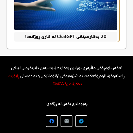
20 بەکارهێنانی ChatGPT لە کاری ڕۆژانەدا
ئەگەر ناوەڕۆکی ماڵپەڕی بوزانین بەکاربهێنیت بەبێ دابینکردنی لینکی
ڕاستەوخۆ، ناوەڕۆکەکەت بە شێوەیەکی ئۆتۆماتیکی و بە دەستی
ڕاپۆرت
دەکرێت بۆ DMCA
.
پەیوەندی بکەن لە ڕێگەی: