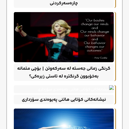
چارەسەرکردنی
گرنگی زمانی جەستە لە سەرکەوتن | بۆچی متمانە
بەخۆبوون گرنگترە لە ئاستی زیرەکی؟
نیشانەکانی کۆتایی هاتنی پەیوەندی سۆزداری