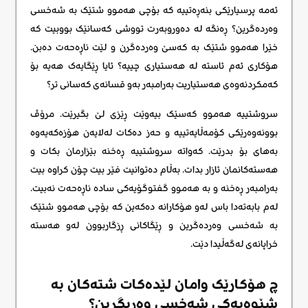
ئەمە پرسیارێکی بنەڕەتییە کە بۆچی هەموو شتێک بە شەخسی
وەردەگرین؟ ڕەنگە لە دەوروبەرت تووشی کەسانێک بووبیت کە
خێرا هەموو شتێک بە کەسێ وەردەگرن و لێت ناڕەحەت دەبن.
هۆکاری ئەم ئاستە لە هەستیاری چییە؟ ئایا ڕێگایەک هەیە بۆ
کەمکردنەوەی هەستیاریت بەرامبەر بەو قسانەی کەسانی تر؟
سروشتییە هەموو کەسێک بیەوێت ڕێزی لێ بگیرێت. مرۆڤ
بوونەوەرێکی کۆمەڵایەتییە و حەز دەکات لەلایەن هۆزەکەیەوە
بەهای بۆ بدرێت. کەواتە سروشتییە ڕەخنە بێزارمان بکات و
هەستەکانمان ئازار بدات. بەڵام دەتوانیت فێر بیت چۆن کراوە بیت
بەرامبەر ڕەخنە و بە هەموو گفتوگۆیەکی سادە ناڕەحەت نەبیت.
لەم بابەتەدا باس لەو هۆکارانە دەکەین کە بۆچی هەموو شتێک
بە شەخسی وەردەگرین و ڕێگاکانی ڕزگاربوون لەو هەستە
خراپانەی لەگەڵیدا دێت.
چ هۆکارێک وامان لێدەکات شتەکان بە
شێوەیەکی شەخسی وەربگرین؟