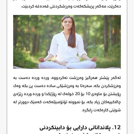
دەکرێت، مەگەر پزیشکەکەت وەرزشکردنتی قەدەغە کردبێت.
ئەگەر پێشتر هەرگیز وەرزشت نەکردووە، وردە وردە دەست بە
وەرزشکردن بکە. سەرەتا بە وەرزشێکی سادە دەست پێ بکە وەک
ڕۆیشتن بۆ ماوەی 10 بۆ 20 خولەک لە ڕۆژێکدا و وردە وردە ڕێژەی
چالاکییەکان زیاد بکە، بۆ نموونە ئۆتۆمبێلەکەت کەمێک دوورتر لە
شوێنی کارەکەت ڕابگرە.
12. پلاندانانی دارایی بۆ دابینکردنی