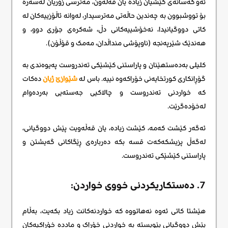
ئەو کەسانەی کێشیان زیادە یان قەڵەون، مەترسی زۆریان لەسەرە
بۆ تووشبوون بە چەندین حاڵەتی مەترسیدار، لەوانە ئاڵۆزییەکان لە
کاتی دووگیانیدا، نەخۆشییەکانی دڵ، شەکرەی جۆری دوو، و
هەندێک شێرپەنجە (ناوپۆشی منداڵدان، مەمک و قۆڵۆن).
کلیلی بەدەستهێنان و پاراستنی کێشێکی تەندروست پەیوەندی بە
گۆڕانکاری کورتخایەنی خۆراکەوە نییە. باس لە
شێوازێ ژیان
دەکات
کە خواردنی تەندروست و چالاکیی جەستەیی بەردەوام
لەخۆدەگرێت.
ئەگەر کێشت کەمە، کێشت زیادە، یان قەڵەویت پێش دووگیانی،
لەگەڵ پزیشکەکەت قسە بکە دەربارەی ڕێگاکانی گەیشتن و
پاراستنی کێشێکی تەندروست.
7. دەستکاریکردنی خووی خواردن:
هێشتا کاتی ئەوە نەهاتووە کە خواردنەکانت زیاد بکەیت، بەڵام
پێش دووگیانی پێویستە بە خواردنی خۆراک و ماددە خۆراکیەکان