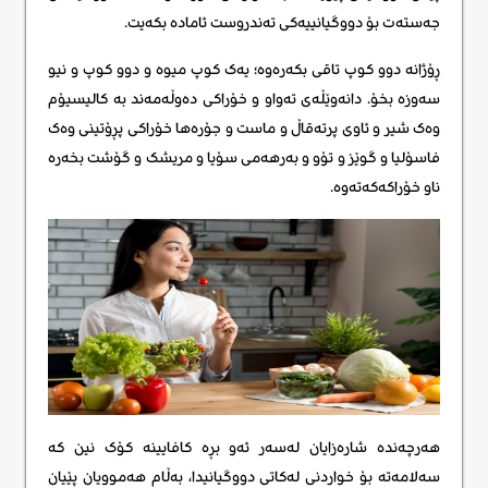
جەستەت بۆ دووگیانییەکی تەندروست ئامادە بکەیت.
ڕۆژانە دوو کوپ تاقی بکەرەوە؛ یەک کوپ میوە و دوو کوپ و نیو
سەوزە بخۆ. دانەوێڵەی تەواو و خۆراکی دەوڵەمەند بە کالیسیۆم
وەک شیر و ئاوی پرتەقاڵ و ماست و جۆرەها خۆراکی پڕۆتینی وەک
فاسۆلیا و گوێز و تۆو و بەرهەمی سۆیا و مریشک و گۆشت بخەرە
ناو خۆراکەکەتەوە.
هەرچەندە شارەزایان لەسەر ئەو بڕە کافایینە کۆک نین کە
سەلامەتە بۆ خواردنی لەکاتی دووگیانیدا، بەڵام هەموویان پێیان