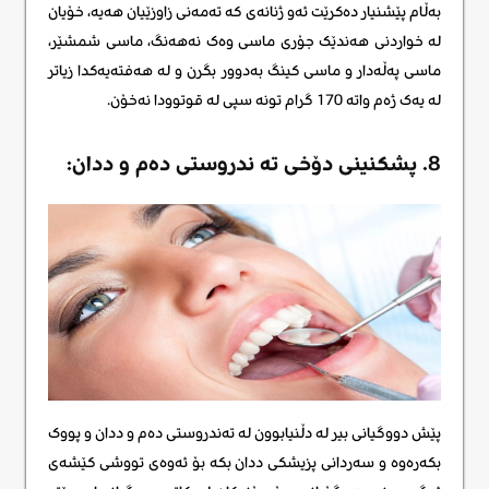
بەڵام پێشنیار دەکرێت ئەو ژنانەی کە تەمەنی زاوزێیان هەیە، خۆیان
لە خواردنی هەندێک جۆری ماسی وەک نەهەنگ، ماسی شمشێر،
ماسی پەڵەدار و ماسی کینگ بەدوور بگرن و لە هەفتەیەکدا زیاتر
لە یەک ژەم واتە 170 گرام تونە سپی لە قوتوودا نەخۆن.
8. پشکنینی دۆخی ته ندروستی دەم و ددان:
پێش دووگیانی بیر لە دڵنیابوون لە تەندروستی دەم و ددان و پووک
بکەرەوە و سەردانی پزیشکی ددان بکە بۆ ئەوەی تووشی کێشەی