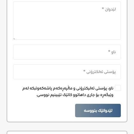
ناو، پۆستی ئەلیکترۆنی و ماڵپەڕەکەم پاشەکەوتبکە لەم
وێبگەڕە بۆ جاری داهاتوو کاتێک تێبینیم نووسی.
لێدوانێک بنووسە