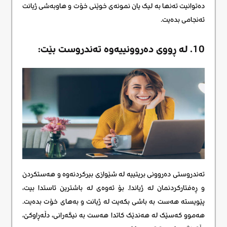
دەتوانیت تەنها بە لیک یان نمونەی خوێنی خۆت و هاوبەشی ژیانت
ئەنجامی بدەیت.
10. لە ڕووی دەروونییەوە تەندروست بێت:
تەندروستی دەروونی بریتییە لە شێوازی بیرکردنەوە و هەستکردن
و ڕەفتارکردنمان لە ژیاندا. بۆ ئەوەی لە باشترین ئاستدا بیت،
پێویستە هەست بە باشی بکەیت لە ژیانت و بەهای خۆت بدەیت.
هەموو کەسێک لە هەندێک کاتدا هەست بە نیگەرانی، دڵەڕاوکێ،