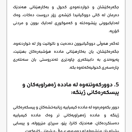
جگەرەکێشان و خواردنەوەی کحول و بەکارهێنانی هەندێک
دەرمان لە کاتی دووگیانیدا کێشەی زۆر دروست دەکات، وەک
لەدایکبوونی پێشوەختە و کەموکوڕی لەدایک بوون و مردنی
کۆرپە.
ئەگەر هەوڵی دووگیانبوون دەدەیت و ناتوانیت واز لە خواردنەوە،
جگەرەکێشان، یان بەکارهێنانی ماددە هۆشبەرەکان بهێنیت،
پەیوەندی بە دابینکەری چاودێری تەندروستی یان سەنتەری
چارەسەری کحولیەکەتەوە بکە.
5. دوورکەوتنەوە لە ماددە ژەهراویەکان و
پیسکەرەکانی ژینگە:
دوور بکەوەرەوە لە ماددە کیمیاییە زیانبەخشەکان و پیسکەرەکانی
ژینگە و ماددە ژەهراویەکانی تر وەک ماددە کیمیاییە
دەستکردەکان، هەندێک کانزا، پێو، سپرای مێروولە، و پیسایی
پشیلە یان مێشوولە لە دەوروبەری ماڵ و شوێنی کارەکەت.