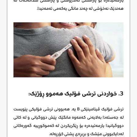
یارمەتیدەرە بۆ پاراستنی تەندروستی و پاراستنی منداڵەکەت لە
هەندێک نەخۆشی لە چەند مانگی یەکەمی تەمەنیدا.
3. خواردنی ترشی فۆلیک هەموو ڕۆژێک:
ترشی فۆلیک ڤیتامینێکی B یە. هەبوونی ترشی فۆلیکی پێویست
لە جەستەدا بەلایەنی کەمەوە مانگێک پێش دووگیانی و لە کاتی
دووگیانیدا یارمەتیدەرە بۆ ڕێگریکردن لە کەموکوڕییە گەورەکانی
لەدایکبوونی مێشک و بڕبڕەی پشتی کۆرپەلە.