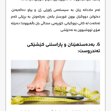
ئەم ماددانە زیان بە سیستەمی زاوزێی ژن و پیاو دەگەیەنن.
دەتوانن دووگیان بوون قورستر بکەن. بەرکەوتن بە بڕێکی کەم
تەنانەت لە کاتی دووگیانی، کۆرپەیی، منداڵی یان باڵغبووندا دەبێتە
هۆی تووشبوون بە نەخۆشی.
6. بەدەستهێنان و پاراستنی کێشێکی
تەندروست: