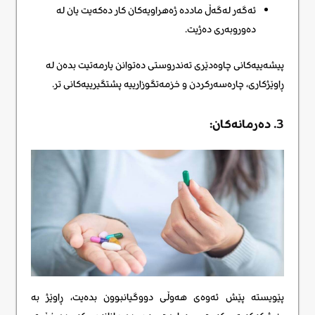
ئەگەر لەگەڵ ماددە ژەهراویەکان کار دەکەیت یان لە
دەوروبەری دەژیت.
پیشەییەکانی چاوەدێری تەندروستی دەتوانن یارمەتیت بدەن لە
ڕاوێژکاری، چارەسەرکردن و خزمەتگوزارییە پشتگیرییەکانی تر.
3. دەرمانەکان:
پێویستە پێش ئەوەی هەوڵی دووگیانبوون بدەیت، ڕاوێژ بە