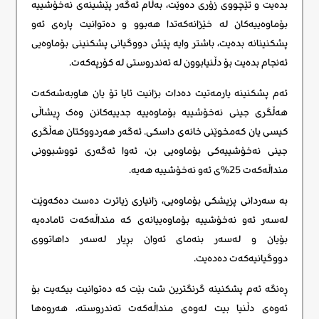
بدەیت و تێچووی زۆری دەوێت، بەڵام ئەگەر پێشینەی نەخۆشییە
بۆماوەییەکان لە خێزانەکەتدا هەبوو و دەتوانیت پارەی ئەو
پشکنینانە بدەیت، باشتر وایە پێش دووگیانی پشکنینی بۆماوەیی
ئەنجام بدەیت بۆ دڵنیابوون لە تەندروستی لە کۆرپەکەت.
ئەم پشکنینە یارمەتیت دەدات بزانیت ئایا تۆ یان هاوبەشەکەت
هەڵگری جینی نەخۆشییە بۆماوەییە جدییەکانن وەک ڕیشاڵی
کیسی یان کەمخوێنی خانەی داسکی. ئەگەر هەردووکتان هەڵگری
جینی نەخۆشییەکی بۆماوەیی بن، ئەوا ئەگەری تووشبوونی
منداڵەکەت 25%ی ئەو نەخۆشییە هەیە.
بە سەردانی پزیشکی بۆماوەیی، زانیاری زیاترت دەست دەکەوێت
لەسەر ئەو نەخۆشییە بۆماوەییانەی کە منداڵەکەت ئامادەیە
بۆیان و لەسەر بنەمای ئەوان بڕیار لەسەر داهاتووی
دووگیانیەکەت دەدەیت.
ڕەنگە ئەم پشکنینە گرنگترین شت بێت کە دەتوانیت بیکەیت بۆ
ئەوەی دڵنیا بیت لەوەی منداڵەکەت تەندروستە، هەروەها