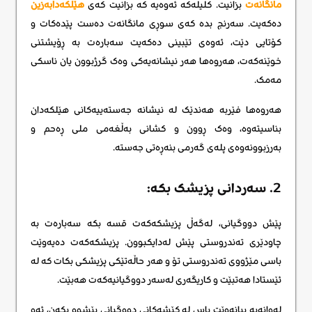
مانگانەت
بزانیت. کلیلەکە ئەوەیە کە بزانیت کەی
هێلکەدابەزین
دەکەیت. سەرنج بدە کەی سوڕی مانگانەت دەست پێدەکات و
کۆتایی دێت، ئەوەی تێبینی دەکەیت سەبارەت بە ڕۆیشتنی
خوێنەکەت، هەروەها هەر نیشانەیەکی وەک گرژبوون یان ناسکی
مەمک.
هەروەها فێربە هەندێک لە نیشانە جەستەییەکانی هێلکەدان
بناسیتەوە، وەک ڕوون و کشانی بەڵغەمی ملی ڕەحم و
بەرزبوونەوەی پلەی گەرمی بنەڕەتی جەستە.
2. سەردانی پزیشک بکە:
پێش دووگیانی، لەگەڵ پزیشکەکەت قسە بکە سەبارەت بە
چاودێری تەندروستی پێش لەدایکبوون. پزیشکەکەت دەیەوێت
باسی مێژووی تەندروستی تۆ و هەر حاڵەتێکی پزیشکی بکات کە لە
ئێستادا هەتبێت و کاریگەری لەسەر دووگیانیەکەت هەبێت.
لەوانەیە بیانەوێت باس لە کێشەکانی دووگیانی پێشوو بکەن، ئەو