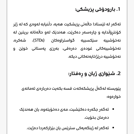
1. بارودۆخی پزیشكی:
ئەگەر لە ئێستادا حاڵەتی پزیشکیت هەیە، دڵنیابە لەوەی کە لە ژێر
کۆنتڕۆڵدایە و چارەسەر دەکرێت. هەندێک لەو حاڵەتانە بریتین لە
نەخۆشییە سێکسییە گواستراوەکان (STDs)، شەکرە،
نەخۆشییەکانی غودەی دەرەقی، بەرزی پەستانی خوێن و
نەخۆشییە درێژخایەنەکانی دیکە.
2. شێوازی ژیان و ڕەفتار:
پێویستە لەگەڵ پزیشکەکەت قسە بکەیت دەربارەی ئەمانەی
خوارەوە:
ئەگەر جگەرە دەکێشیت، مەی دەخۆیتەوە، یان هەندێک
دەرمان بخۆیت.
ئەگەر لە ژینگەیەکی سترێس یان بێزارکەردا دەژیت.