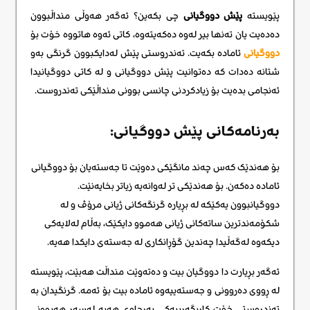
پێویستە
پێش دووگیانی
چی بکەین؟ ئەگەر هەوڵی منداڵبوون
دەدەیت یان تەنها بیر لەوە دەکەیتەوە، کاتی ئەوە هاتووە خۆت بۆ
دووگیانی
ئامادە بکەیت. تەندروستی پێش لەدایکبوون گرنگی بەو
شتانە دەدات کە دەتوانیت پێش دووگیانی و لە کاتی دووگیانیدا
ئەنجامی بدەیت بۆ زیادکردنی چانسی بوونی منداڵێکی تەندروست.
بەرنامەکانی پێش دووگیانی:
بۆ هەندێک کەس چەند مانگێکی دەوێت تا جەستەیان بۆ دووگیانی
ئامادە دەکەن. بۆ هەندێکی تر لەوانەیە زیاتر بخایەنێت.
دووگیانبوون یەکێکە لە بڕیارە گرنگەکانی ژیانی مرۆڤ و لە
شکۆمەندترین ساتەکانی ژیانی هەموو دایکێک، بەڵام لەلایەکی
دیکەوە لەگەڵیدا چەندین گۆڕانکاری لە جەستەی دایکدا هەیە.
ئەگەر بڕیارت دا دووگیان بیت و دەتەوێت منداڵت هەبێت، پێویستە
لە ڕووی دەروونی و جەستەییەوە ئامادە بیت بۆ ئەمە. گرنگیدان بە
تەندروستی خۆت کاریگەرییەکی بەرچاوی هەیە لەسەر هەبوونی