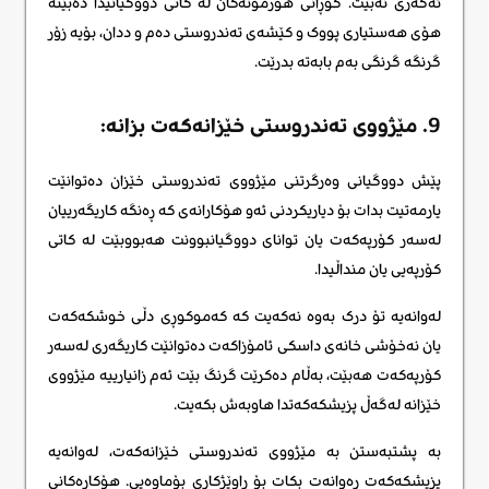
ئەگەری نەبیت. گۆڕانی هۆرمۆنەکان لە کاتی دووگیانیدا دەبێتە
هۆی هەستیاری پووک و کێشەی تەندروستی دەم و ددان، بۆیە زۆر
گرنگە گرنگی بەم بابەتە بدرێت.
9. مێژووی تەندروستی خێزانەکەت بزانە:
پێش دووگیانی وەرگرتنی مێژووی تەندروستی خێزان دەتوانێت
یارمەتیت بدات بۆ دیاریکردنی ئەو هۆکارانەی کە ڕەنگە کاریگەرییان
لەسەر کۆرپەکەت یان توانای دووگیانبوونت هەبووبێت لە کاتی
کۆرپەیی یان منداڵیدا.
لەوانەیە تۆ درک بەوە نەکەیت کە کەموکوڕی دڵی خوشکەکەت
یان نەخۆشی خانەی داسکی ئامۆزاکەت دەتوانێت کاریگەری لەسەر
کۆرپەکەت هەبێت، بەڵام دەکرێت گرنگ بێت ئەم زانیارییە مێژووی
خێزانە لەگەڵ پزیشکەکەتدا هاوبەش بکەیت.
بە پشتبەستن بە مێژووی تەندروستی خێزانەکەت، لەوانەیە
پزیشکەکەت ڕەوانەت بکات بۆ ڕاوێژکاری بۆماوەیی. هۆکارەکانی