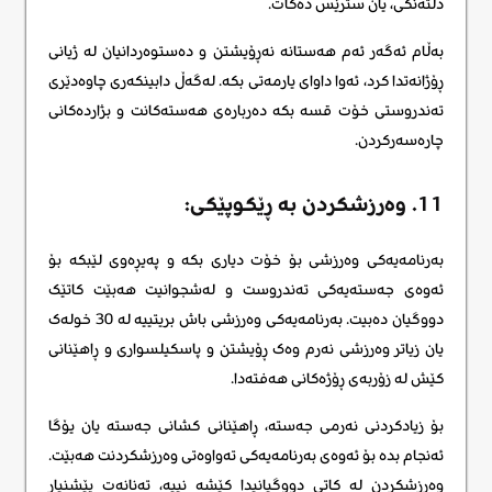
دڵتەنگی، یان سترێس دەکات.
بەڵام ئەگەر ئەم هەستانە نەڕۆیشتن و دەستوەردانیان لە ژیانی
ڕۆژانەتدا کرد، ئەوا داوای یارمەتی بکە. لەگەڵ دابینکەری چاوەدێری
تەندروستی خۆت قسە بکە دەربارەی هەستەکانت و بژاردەکانی
چارەسەرکردن.
11. وەرزشکردن بە ڕێکوپێکی:
بەرنامەیەکی وەرزشی بۆ خۆت دیاری بکە و پەیڕەوی لێبکە بۆ
ئەوەی جەستەیەکی تەندروست و لەشجوانیت هەبێت کاتێک
دووگیان دەبیت. بەرنامەیەکی وەرزشی باش بریتییە لە 30 خولەک
یان زیاتر وەرزشی نەرم وەک ڕۆیشتن و پاسکیلسواری و ڕاهێنانی
کێش لە زۆربەی ڕۆژەکانی هەفتەدا.
بۆ زیادکردنی نەرمی جەستە، ڕاهێنانی کشانی جەستە یان یۆگا
ئەنجام بدە بۆ ئەوەی بەرنامەیەکی تەواوەتی وەرزشکردنت هەبێت.
وەرزشکردن لە کاتی دووگیانیدا کێشە نییە، تەنانەت پێشنیار