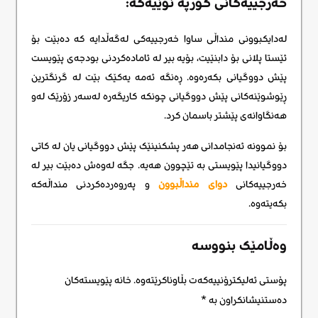
خەرجییەکانی کۆرپە نوێیەکە:
لەدایکبوونی منداڵی ساوا خەرجییەکی لەگەڵدایە کە دەبێت بۆ
ئێستا پلانی بۆ دابنێیت، بۆیە بیر لە ئامادەکردنی بودجەی پێویست
پێش دووگیانی بکەرەوە. ڕەنگە ئەمە یەکێک بێت لە گرنگترین
ڕێوشوێنەکانی پێش دووگیانی چونکە کاریگەره لەسەر زۆرێک لەو
هەنگاوانەی پێشتر باسمان کرد.
بۆ نموونە ئەنجامدانی هەر پشکنینێک پێش دووگیانی یان لە کاتی
دووگیانیدا پێویستی بە تێچوون هەیە. جگە لەوەش دەبێت بیر لە
خەرجییەکانی
دوای منداڵبوون
و پەروەردەکردنی منداڵەکە
بکەیتەوە.
وەڵامێک بنووسە
پۆستی ئەلیکترۆنییەکەت بڵاوناکرێتەوە.
خانە پێویستەکان
دەستنیشانکراون بە
*