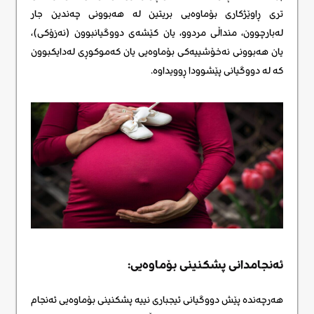
تری ڕاوێژکاری بۆماوەیی بریتین لە هەبوونی چەندین جار
لەبارچوون، منداڵی مردوو، یان کێشەی دووگیانبوون (نەزۆکی)،
یان هەبوونی نەخۆشییەکی بۆماوەیی یان کەموکوڕی لەدایکبوون
کە لە دووگیانی پێشوودا ڕوویداوە.
ئەنجامدانی پشکنینی بۆماوەیی:
هەرچەندە پێش دووگیانی ئیجباری نییە پشکنینی بۆماوەیی ئەنجام