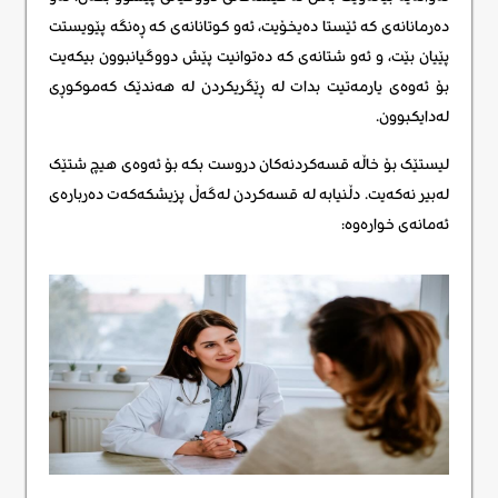
دەرمانانەی کە ئێستا دەیخۆیت، ئەو کوتانانەی کە ڕەنگە پێویستت
پێیان بێت، و ئەو شتانەی کە دەتوانیت پێش دووگیانبوون بیکەیت
بۆ ئەوەی یارمەتیت بدات لە ڕێگریکردن لە هەندێک کەموکوڕی
لەدایکبوون.
لیستێک بۆ خاڵە قسەکردنەکان دروست بکە بۆ ئەوەی هیچ شتێک
لەبیر نەکەیت. دڵنیابە لە قسەکردن لەگەڵ پزیشکەکەت دەربارەی
ئەمانەی خوارەوە: