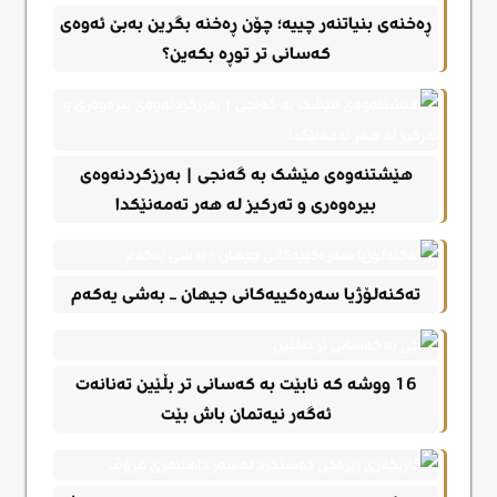
ڕەخنەی بنیاتنەر چییە؛ چۆن ڕەخنە بگرین بەبێ ئەوەی
کەسانی تر توڕە بکەین؟
هێشتنەوەی مێشک بە گەنجی | بەرزکردنەوەی
بیرەوەری و تەرکیز لە هەر تەمەنێکدا
تەکنەلۆژیا سەرەکییەکانی جیهان – بەشی یەکەم
16 ووشە کە نابێت بە کەسانی تر بڵێین تەنانەت
ئەگەر نیەتمان باش بێت