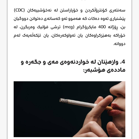
سەنتەری کۆنترۆڵکردن و خۆپاراستن لە نەخۆشییەکان (CDC)
پێشنیاری ئەوە دەکات کە هەموو ئەو کەسانەی دەتوانن دووگیان
بن، ڕۆژانە 400 مایکرۆگرام (mcg) ترشی فۆلیک وەربگرن، لە
خۆراکە بەهێزکراوەکان یان تەواوکەرەکان، یان تێکەڵەیەک لەم
دووانە.
4. وازهێنان لە خواردنەوەی مەی و جگەرە و
ماددەی هۆشبەر: