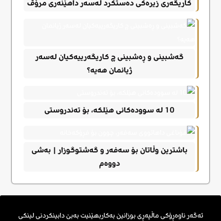
کاریگەری زیرەکی دەستکرد لەسەر داهێنەری مرۆڤ
گەشبینی و ڕەشبینی چ کاریگەرییەکیان لەسەر
ژیانمان هەیە؟
10 له سوودەکانی هێلکە، بۆ تەندروستی
باشترین وڵاتان بۆ سەفەر و گەشتوگوزار | بەشی
دووەم
ئەگەر ناوەڕۆکی ماڵپەڕی بوزانین بەکاربهێنیت بەبێ دابینکردنی لینکی