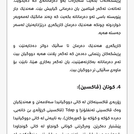
پزیشکەکەت بکەیت سەبارەت بەو دەرمانانەی کە دەیخۆیت.
تەنانەت ئەگەر ڤیتامین یان دەرمانی گیاییش بێت. هەندێک جار
پێویستە باسی ئەو دەرمانانە بکەیت کە چەند مانگێک لەمەوبەر
خواردوتە چونکە هەندێک دەرمان کاریگەری درێژخایەنیان لەسەر
جەستە هەیە.
کاریگەری هەندێک دەرمان تا ساڵێک دواتر دەخایەنێت و
پزیشکەکان ڕێنمایی دەدەن کە ئەگەر پلانت هەیە دووگیان بیت
ئەم دەرمانانە بەکارنەهێنیت، یان ئەگەر بەکاری هێنا، نابێت بۆ
ماوەی ساڵێکی تر دووگیان بیت.
4. کوتان (ڤاکسین):
زۆربەی ڤاکسینەکان لە کاتی دووگیانیدا سەلامەتن و هەندێکیان
وەک ڤاکسینی ئەنفلۆنزا و Tdap (ڤاکسینی کزۆڵەی بێ خانەیی،
دەردە کۆکە و کۆکە بۆ گەورەکان)، بە تایبەتی لە کاتی دووگیانیدا
پێشنیار دەکرێن. وەرگرتنی کوتانی گونجاو لە کاتی گونجاودا