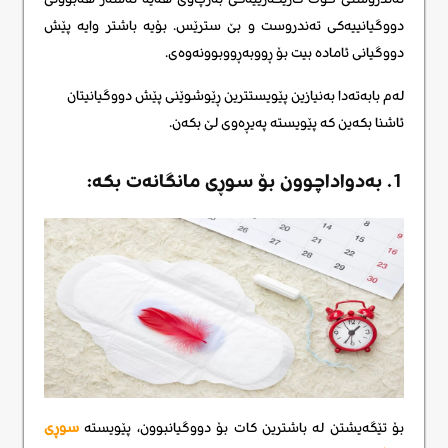
دووگیانییەکی تەندروست و بێ سترێس. بۆیە باشتر وایە پێش
دووگیانی ئامادە بیت بۆ ڕووبەڕووبوونەوەی.
لەم بابەتەدا بەنیازین پێویستترین ڕێوشوێنی پێش دووگیانیتان
ئاشنا بکەین کە پێویستە پەیڕەوی لێ بکەن.
1. بەدواداچوون بۆ سوڕی مانگانەت بکە:
بۆ تێگەیشتن لە باشترین کات بۆ دووگیانبوون، پێویستە
سوڕی