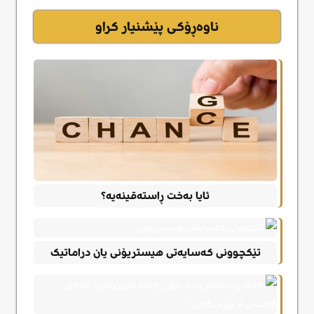
ناوەڕۆکی پێشنیار کراو
ئایا بەخت ڕاستەقینەیە؟
تێکچوونی کەسایەتی هیستریۆنی یان دراماتیک