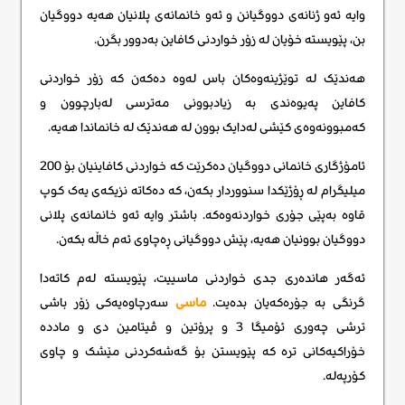
وایە ئەو ژنانەی دووگیانن و ئەو خانمانەی پلانیان هەیە دووگیان
بن، پێویستە خۆیان لە زۆر خواردنی کافاین بەدوور بگرن.
هەندێک لە توێژینەوەکان باس لەوە دەکەن کە زۆر خواردنی
کافاین پەیوەندی بە زیادبوونی مەترسی لەبارچوون و
کەمبوونەوەی کێشی لەدایک بوون لە هەندێک لە خانماندا هەیە.
ئامۆژگاری خانمانی دووگیان دەکرێت کە خواردنی کافاینیان بۆ 200
میلیگرام لە ڕۆژێکدا سنووردار بکەن، کە دەکاتە نزیکەی یەک کوپ
قاوە بەپێی جۆری خواردنەوەکە. باشتر وایە ئەو خانمانەی پلانی
دووگیان بوونیان هەیە، پێش دووگیانی ڕەچاوی ئەم خاڵە بکەن.
ئەگەر هاندەری جدی خواردنی ماسییت، پێویستە لەم کاتەدا
گرنگی بە جۆرەکەیان بدەیت.
ماسی
سەرچاوەیەکی زۆر باشی
ترشی چەوری ئۆمیگا 3 و پرۆتین و ڤیتامین دی و ماددە
خۆراکیەکانی ترە کە پێویستن بۆ گەشەکردنی مێشک و چاوی
کۆرپەلە.