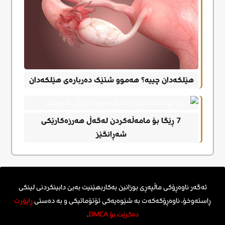
هێلکەدان چییە؟ هەموو شتێک دەربارەی هێلکەدان
7 ڕێگا بۆ مامەڵەکردن لەگەڵ هەرزەکارێکی
شەڕانگێز
ئەگەر ناوەڕۆکی ماڵپەڕی بوزانین بەکاربهێنیت بەبێ دابینکردنی لینکی
ڕاستەوخۆ، ناوەڕۆکەکەت بە شێوەیەکی ئۆتۆماتیکی و بە دەستی
ڕاپۆرت
دەکرێت بۆ DMCA
.