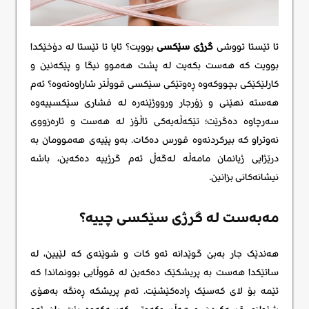
تا ئێستا تووشی
گرژی سێکسی
بوویت؟ ئایا تا ئێستا لە دۆخێکدا
بوویت کە هەست بکەیت لە پشت هەموو نیگا و پێکەنین و
کارلێکێکی بچووکەوە ڕەوتێکی سێکسی قووڵتر شاراوەتەوە؟ ئەم
هەستە نهێنی و زۆرجار ورووژێنەرە لە فشاری سێکسییەوە
سەرچاوە دەگرێت؛ تێکەڵەیەکی ئاڵۆز لە هەست و ئارەزووی
نەوتراو کە بیرکردنەوە قورس دەکات. بەو پێیەی هەموومان بە
درێژایی ژیانمان مامەڵە لەگەڵ ئەم گرژییە دەکەین، باشە
نیشانەکانی بزانین.
مەبەست لە گرژی سێکسی چییە؟
هەندێک جار بەبێ گوێدانە ئەو کات و شوێنەی کە لێیین، لە
ساتێکدا هەست بە پریشکێک دەکەین لە قووڵایی بوونماندا کە
ئێمە بۆ لای کەسێک ڕادەکێشێت. ئەم پریشکە ڕەنگە بەهۆی