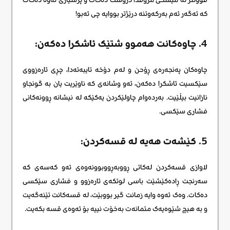
کە ئەگەر ئەم بەرکەوتنە درێژتر بووایە چی ئەبو!
4. چاوەکانت هەموو شتێک ئاشکرا دەکەن:
چاوەکان پەنجەرەی ڕۆحن و لەم دۆخە تایبەتەدا، چڕی ئارەزووی
سێکسیت ئاشکرا دەکەن، ئەو وشانەی کە ناوێریت یان بە گونجاو
نازانیت بیڵێیت. بەردەوام چاولێکردن یەکێکە لە نیشانە ڕوونەکانی
فشاری سێکسی.
5. کێشەت هەیە لە قسەکردن:
لاوازی قسەکردن لەکاتی ڕووبەڕووبوونەوەی ئەو کەسەی کە
سەرنجت ڕادەکێشێت باسی لوتکەی ئارەزوو و فشاری سێکسی
دەکات. وەک ئەوە وایە زمانت گیر بووبێت، لە قسەکانت تێنەگەیت
و بە هیچ شێوەیەک متمانەت بەخۆت نییە بۆ ئەوەی قسە بکەیت.