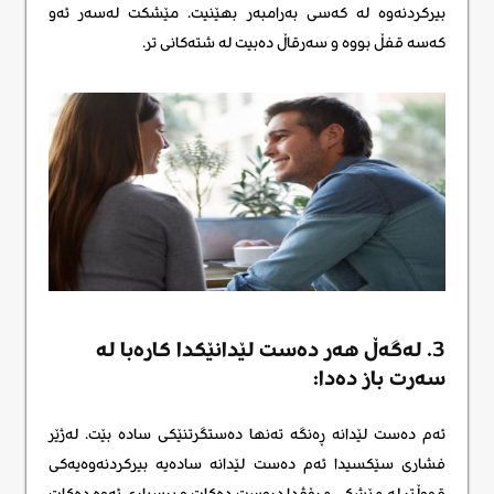
بیرکردنەوە له کەسی بەرامبەر بهێنیت. مێشکت لەسەر ئەو
کەسە قفڵ بووە و سەرقاڵ دەبیت لە شتەکانی تر.
3. لەگەڵ هەر دەست لێدانێکدا کارەبا لە
سەرت باز دەدا:
ئەم دەست لێدانە ڕەنگە تەنها دەستگرتنێکی سادە بێت. لەژێر
فشاری سێکسیدا ئەم دەست لێدانە سادەیە بیرکردنەوەیەکی
قووڵتر لە مێشکی مرۆڤدا دروست دەکات و پرسیاری ئەوە دەکات