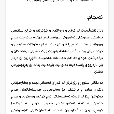
متمانەپێکراو درێژ بکەیت یان یارمەتی وەربگریت.
ئەنجام:
ژیان تێکەڵەیەک لە گرژی و وروژاندن و خۆگرتنە و گرژی سێکسی
بەشێکی سروشتی ئەزموونی مرۆڤە. ئەم گرژییە دەتوانێت هەم
ورووژێنەر بێت و هەم پاڵنەریش بێت، بەڵام دەتوانێت سترێس و
ناڕەحەتیش بێت ئەگەر بە هەڵە بەڕێوەبچێت. ناسینی نیشانەکان و
تێگەیشتن لەوەی کە ئەم هەستانە هەمیشە ناگۆڕدرێن بۆ کردار
یان ئارەزووی ڕاستەقینە دەتوانێت یارمەتیت بدات بۆ بەڕێوەبردنی
باشتر.
بە دانانی سنوور و ڕێزگرتن لە فەزای کەسانی دیکە و بەکارهێنانی
ڕێگەی سادە و پراکتیکی بۆ بەڕێوەبردنی هەستەکانمان، هەم
دەتوانین چێژ لە لایەنە ئەرێنییەکانی ئەم گرژییە وەربگرین و هەم
خۆمان لە تەڵە ئەگەرییەکانی بەدوور بگرین. لە کۆتاییدا
کۆنتڕۆڵکردن و ئاگاداربوون لە هەستەکانمان کلیلی ئەزموونێکی