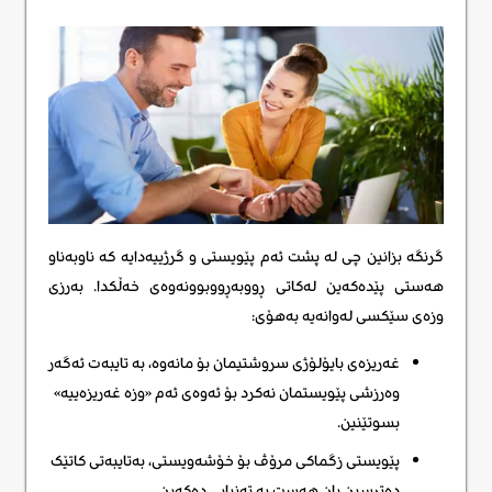
گرنگە بزانین چی لە پشت ئەم پێویستی و گرژییەدایە کە ناوبەناو
هەستی پێدەکەین لەکاتی ڕووبەڕووبوونەوەی خەڵکدا. بەرزی
وزەی سێکسی لەوانەیە بەهۆی:
غەریزەی بایۆلۆژی سروشتیمان بۆ مانەوە، بە تایبەت ئەگەر
وەرزشی پێویستمان نەکرد بۆ ئەوەی ئەم «وزە غەریزەییە»
بسوتێنین.
پێویستی زگماکی مرۆڤ بۆ خۆشەویستی، بەتایبەتی کاتێک
دەترسین یان هەست بە تەنیایی دەکەین.