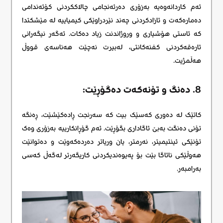
ئەم کاردانەوەیە بەزۆری دەرئەنجامی چالاککردنی کۆئەندامی
دەمارەکەت و ئازادکردنی چەند نێردراوێکی کیمیاییە لە مێشکتدا
کە ئاستی هۆشیاری و وروژاندنت زیاد دەکات. ئەگەر نیگەرانی
ئارەقەکردنی کفنەکانتی، لەبیرت نەچێت هەناسەی قووڵ
هەڵمژیت.
8. دەنگ و تۆنەکەت دەگۆڕێت:
کاتێک لە دەوری کەسێک بیت کە سەرنجت ڕادەکێشێت، ڕەنگە
تۆنی دەنگت بەبێ ئاگاداری بگۆڕێت. ئەم گۆڕانکارییە بەزۆری وەک
تۆنێکی ئینتیمیتر، نەرمتر، یان وریاتر دەردەکەوێت و دەتوانێت
هەوڵێکی نائاگا بێت بۆ پەیوەندیکردنی کاریگەرتر لەگەڵ کەسی
بەرامبەر.