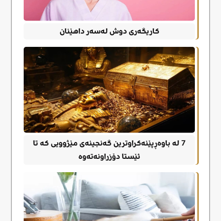
کاریگەری دوش لەسەر داهێنان
7 لە باوەڕپێنەکراوترین گەنجینەی مێژوویی کە تا
ئێستا دۆزراونەتەوە