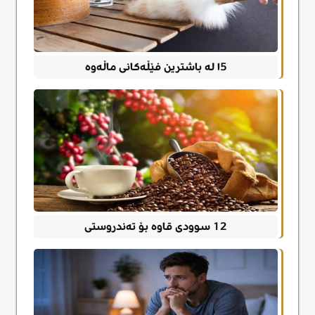
١5 لە باشترین فێڵەکانی ماڵەوە
12 سوودی قاوە بۆ تەندروستی