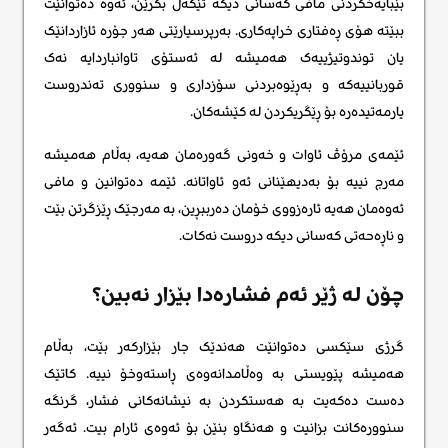
بێبایەخکردنی مافی کەسانی دیکە تێکەڵ بکرێن، ئەوە دەتوانێت
ببێتە هۆی ڕەفتاری خراپەکاری. بەرپرسیارێتی هەر جۆرە ئازاردانێک
یان توندوتیژییەک هەمیشە لە ئەستۆی تاوانباردایە نەک
قوربانییەکە و بەڕێوەبردنی سۆزداری و سنووری تەندروست
یارمەتیدەرە بۆ ڕێگریکردن لە کێشەکان.
ئێمەی مرۆڤ ئاوات و خەونی گەورەمان هەیە، بەڵام هەمیشە
مەرج نییە بۆ بەدیهێنانی ئەو ئاواتانە. ئێمە دەتوانین و مافی
ئەوەمان هەیە ئارەزووی خۆمان دەرببڕین، بە مەرجێک ڕێزگرتن بێت
و ناڕەحەتی کەسانی دیکە دروست نەکات.
چۆن لە ژێر ئەم فشارەدا بێزار نەبین؟
گرژی سێکسی دەتوانێت هەندێک جار بێزارکەر بێت، بەڵام
هەمیشە پێویستی بە وەڵامدانەوەی ڕاستەوخۆ نییە. کاتێک
دەست دەکەیت بە هەستکردن بە نیشانەکانی فشار، گرنگە
سنوورەکانت بزانیت و هەنگاو بنێن بۆ ئەوەی ئارام بیت. ئەگەر