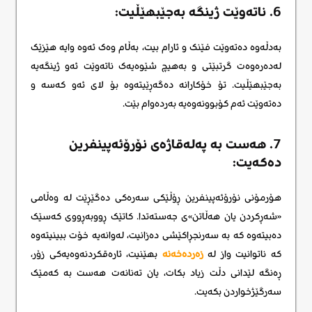
6. ناتەوێت ژینگە بەجێبهێڵیت:
بەدڵەوە دەتەوێت فێنک و ئارام بیت، بەڵام وەک ئەوە وایە هێزێک
لەدەرەوەت گرتبێتی و بەهیچ شێوەیەک ناتەوێت ئەو ژینگەیە
بەجێبهێڵیت. تۆ خۆکارانە دەگەڕێیتەوە بۆ لای ئەو کەسە و
دەتەوێت ئەم کۆبوونەوەیە بەردەوام بێت.
7. هەست بە پەلەقاژەی نۆرۆئەپینفرین
دەکەیت:
هۆرمۆنی نۆرۆئەپینفرین ڕۆڵێکی سەرەکی دەگێڕێت لە وەڵامی
«شەڕکردن یان هەڵاتن»ی جەستەتدا. کاتێک ڕووبەڕووی کەسێک
دەبیتەوە کە بە سەرنجڕاکێشی دەزانیت، لەوانەیە خۆت ببینیتەوە
کە ناتوانیت واز لە
زەردەخەنە
بهێنیت، ئارەقکردنەوەیەکی زۆر،
ڕەنگە لێدانی دڵت زیاد بکات، یان تەنانەت هەست بە کەمێک
سەرگێژخواردن بکەیت.