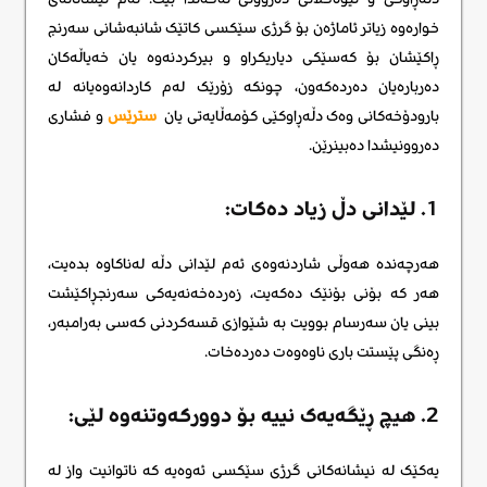
خوارەوە زیاتر ئاماژەن بۆ گرژی سێکسی کاتێک شانبەشانی سەرنج
ڕاکێشان بۆ کەسێکی دیاریکراو و بیرکردنەوە یان خەیاڵەکان
دەربارەیان دەردەکەون، چونکە زۆرێک لەم کاردانەوەیانە لە
بارودۆخەکانی وەک دڵەڕاوکێی کۆمەڵایەتی یان
سترێس
و فشاری
دەروونیشدا دەبینرێن.
1. لێدانی دڵ زیاد دەکات:
هەرچەندە هەوڵی شاردنەوەی ئەم لێدانی دڵە لەناکاوە بدەیت،
هەر کە بۆنی بۆنێک دەکەیت، زەردەخەنەیەکی سەرنجڕاکێشت
بینی یان سەرسام بوویت بە شێوازی قسەکردنی کەسی بەرامبەر،
ڕەنگی پێستت باری ناوەوەت دەردەخات.
2. هیچ ڕێگەیەک نییە بۆ دوورکەوتنەوە لێی:
یەکێک لە نیشانەکانی گرژی سێکسی ئەوەیە کە ناتوانیت واز لە