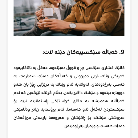
9. خەیاڵە سێکسییەکان دێنە لات:
کاتێک فشاری سێکسی چڕ و قووڵ دەبێتەوە، عەقڵ بە نائاگاییەوە
خەریکی وێنەسازیی دەروونی و خەیاڵەکان دەبێت سەبارەت بە
کەسی بەرژەوەندی. لەوانەیە ئەم وێنانە بە درێژایی ڕۆژ یان شەو
دووبارە ببنەوە و مێشک داگیر بکەن، بەڵام گرنگە تێبگەین کە ئەم
خەیاڵانە هەمیشە بە مانای خواستێکی ڕاستەقینە نییە بۆ
سێکسکردن لەگەڵ ئەو کەسەدا. ئەم پرۆسەیە زیاتر وەڵامێکی
سروشتی مێشکە بۆ ڕاکێشان و هەروەها یارمەتی مرۆڤەکان
دەدات هەست و وزەیان بەڕێوەببەن.