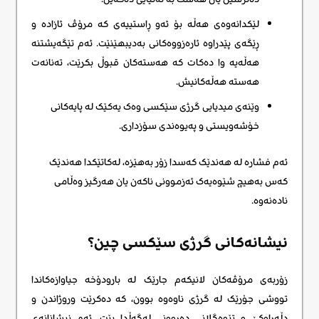
لێکدانەوەی هەڵە بۆ ئەو ڕاستییەی کە مرۆڤ ئازادە و
ڕێگەی پێدراوە ئارەزووەکانی بەدیبهێنێت. ئەم تێگەیشتنە
هەڵەیە وا دەکات کە هەستەکان قبوڵ بکرێت، تەنانەت
هەستە هەڵەکانیش.
وێنەی میدیایی گرژی سێکسی وەک یەکێک لە پایەکانی
خۆشەویستی و پەیوەندی سۆزداری.
ئەم فشارە لە هەندێک کەسدا زۆر بەهێزە، لەکاتێکدا هەندێک
کەس بەهیچ شێوەیەک ئەزموونی ناکەن یان هەرگیز وەڵامی
نادەنەوە.
نیشانەکانی گرژی سێکسی چین؟
زۆربەی مرۆڤەکان لانیکەم جارێک لە بارودۆخە جیاوازەکاندا
تووشی جۆرێک لە گرژی ناوەوە بوون، کە دەکرێت وروژاندن و
دڵەڕاوکێ و تێوەگلانی دەروونی لەگەڵدا بێت. ئەم نیشانانەی