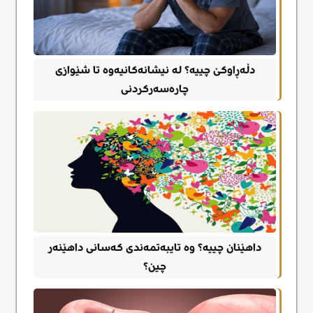
دڵەڕاوکێ چییە؟ لە نیشانەکانیەوە تا شێوازی
چارەسەرکردنی
داهێنان چییە؟ وە تایبەتمەندی کەسانی داهێنەر
چین؟