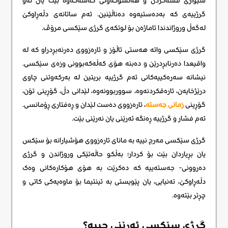
شێوازی قسەکردن و هەڵسوکەوتی کەسەکەوە بێت یان ئەو
گرژییەی کە بەدەستیەوە دەناڵێنین. ئەم ساتانەی دڵەڕاوکێ
لەگەڵ وروژاندندا ئاماژەن بۆ لوتکەی گرژی سێکسی مرۆڤ.
گرژی سێکسی واتە هەستی ئاڵۆز و ئارەزووی دەرنەبڕدراو کە لە
واقیعدا دەرنابڕدرێن و دەبنە هۆی کەڵەکەبوونی وزەی سێکسی.
نیشانە سەرەکییەکانی ئەم گرژییە بریتین لە بەرکەوتنی چاوی
درێژخایەن، ئارەقکردنەوە، سووربوونەوە، لێدانی دڵ، گۆڕینی تۆن،
گۆڕینی
زمانی جەستە
، ئارەزووی دەست لێدان و ڕەفتاری ڕۆمانسی.
ئەم فشار و گرژییە ڕەنگە ئەرێنی یان نەرێنی بێت.
گرژی سێکسی مەرج نییە بە مانای ئارەزووی هۆشیارانە بۆ سێکس
یان بڕیاردان بێت بۆ کردار؛ بەڵکو حاڵەتێکی وروژاندن و گرژی
دەروونی- جەستەییە کە دەکرێت بە هۆی هۆکارەکانی وەک
دڵەڕاوکێ، تەنیایی، یان پێویستی بە ئینتیما بۆ ماوەیەکی کاتی و
چڕتر بێتەوە.
گرژی سێکسی ئەرێنی چییە؟