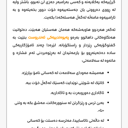
گرژییەکە یەکلایەنە و کەسی بەرامبەر حەزی لێ نەبوو، باشتر وایە
لە ڕووی دەروونی یان جەستەییەوە خۆت دوور بخەیتەوە و بە
ئارامییەوە مامەڵە لەگەڵ هەستەکەدا بکەیت.
ئەگەر هەردوو هاوبەشەکە هەمان هەستیان هەبێت، دەتوانیت
هەنگاوەکانی داهاتوو بەرەو
پەیوەندییەکی تەندروست
بنێیت بە
گفتوگۆیەکی ڕێزدار و ڕاستگۆیانە. لێرەدا چەند ئامۆژگاریەکی
سادە دەخەینەڕوو بۆ یارمەتیدان لە بەڕێوەبردنی ئەم فشارە و
مانەوە لە سەلامەتی:
هەمیشە مەودای سەلامەت لە کەسانی نامۆ بپارێزە.
کاتێک لە شوێنی نوێدایت کەسێک لەگەڵ خۆت ببە.
ئاگاداری دەوروبەرت بە و ئاگاداربە.
بەبێ ترس و ڕێزگرتن لە سنوورەکانت، مەشق بکە بە وتنی
«نا».
لە حاڵەتی نائاساییدا، مەترسە دەستت بۆ کەسانی