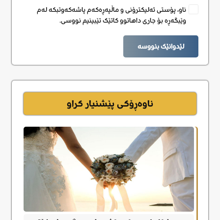
ناو، پۆستی ئەلیکترۆنی و ماڵپەڕەکەم پاشەکەوتبکە لەم
وێبگەڕە بۆ جاری داهاتوو کاتێک تێبینیم نووسی.
لێدوانێک بنووسە
ناوەڕۆکی پێشنیار کراو