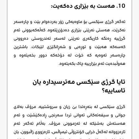
10. هەست بە بێزاری دەکەیت:
ئەگەر گرژی سێکسی بۆ ماوەیەکی زۆر بەردەوام بێت و چارەسەر
نەکرێت، هەستی نەرێنی بێزاری دەدۆزرێتەوە. کەڵەکەبوونی ئەم
گرژییە ڕەنگە کاریگەری نەرێنی لەسەر تەندروستی دەروونی
کەسەکە هەبێت و توڕەیی و شەڕانگێزی لێبکات. باشترین
چارەسەر ئەوەیە کە خۆت لە دۆخەکە دوور بخەیتەوە و
هەوڵبدەیت ئەم بێزارییە چاک بکەیتەوە.
ئایا گرژی سێکسی مەترسیدارە یان
ئاساییە؟
گرژی سێکسی لە بنەڕەتدا بێ زیان و سروشتییە. مرۆڤ بەلای
جوانی و سیفەتەکانی ئەوانی تردا سەرنجی ڕادەکێشێت و ئەم
هەستەش بەشێکە لە ئەزموونی مرۆڤ. بەڵام ئەگەر ئەم
ئارەزووانە لەگەڵ خراپی کۆنترۆڵی ئیمپاڵس، ئارەزووی زاڵبوون، یان