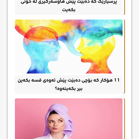
پرسیارێک کە دەبێت پێش هاوسەرگیری لە خۆتی
بکەیت
11 هۆکار که بۆچی دەبێت پێش ئەوەی قسە بکەین
بیر بکەینەوە؟