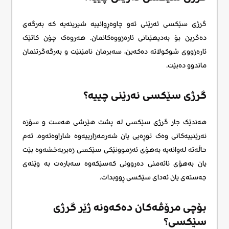
گرژی سێکسی ئەرێنی ئەو چاوەڕوانییە شیرینەیە کە بەرگەی
دەگرین بۆ بەدیهێنانی ئارەزووەکانمان. هەروەک چۆن کاتێک
ئارەزووی شوکولاتە دەکەین، سەبرمان نامێنێت و بەرگەگرتنمان
ماندوو دەبێت.
گرژی سێکسی نەرێنی چییە؟
هەندێک جار گرژی سێکسی لە پشت هێرشی هەست و سۆزە
نەرێنییەکانی وەک توڕەیی یان شەرمەزارییەوە شاراوەتەوە. ئەم
حاڵەتە لەوانەیە بەهۆی ئەزموونێکی سێکسی زەبربەخشەوە بێت
یان بەهۆی نائەمنی دەروونی کەسێکەوە سەبارەت بە وێنەی
جەستەی یان ئەدای سێکسی ڕووبدات.
بۆچی مرۆڤەکان دەکەونه ژێر گرژی
سێکسی؟