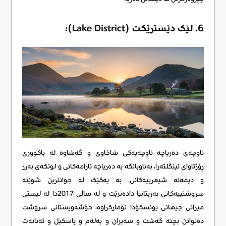
6. لێک دێسترێکت (Lake District):
ناوچەی دەریاچە ناوچەیەکی شاخاوی و گەشاوە لە باکووری
ڕۆژئاوای ئینگلتەرا، بەناوبانگە بە دەریاچە ئارامەکانی و لوتکەی بەرز
و دیمەنە شیعرییەکانی. بە یەکێک لە جوانترین شوێنە
سروشتییەکانی بەریتانیا دادەنرێت و لە ساڵی 2017دا لە لیستی
میراتی جیهانی یونسکۆدا تۆمارکراوە، خۆشەویستانی سروشت
دەتوانن بچنە گەشت و سەیران و بەلەم و پاسکیل و تەنانەت