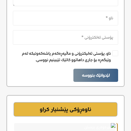
ناو، پۆستی ئەلیکترۆنی و ماڵپەڕەکەم پاشەکەوتبکە لەم
وێبگەڕە بۆ جاری داهاتوو کاتێک تێبینیم نووسی.
لێدوانێک بنووسە
ناوەڕۆکی پێشنیار کراو