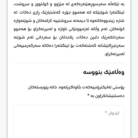
بە تێکەڵە سەرسوڕهێنەرەکەی لە مێژوو و کولتوور و سروشت،
ئینگلتەرا شوێنێکە کە هەموو جۆرە گەشتیارێک ڕازی دەکات. لە
شارە زیندووەکانەوە تا دیمەنە سروشتییە ئارامەکان و شوێنەوارە
کۆنەکان، ئەم وڵاتە ئەزموونێکی ناوازە و لەبیرنەکراو بۆ هەموو
سەردانکەرێک دابین دەکات. پلاندانان بۆ سەردانی ئەم شوێنە
سەرنجڕاکێشانە گەشتەکەت بۆ ئینگلتەرا دەکاتە سەرگەرمییەکی
لەبیرنەکراو.
وەڵامێک بنووسە
پۆستی ئەلیکترۆنییەکەت بڵاوناکرێتەوە.
خانە پێویستەکان
دەستنیشانکراون بە
*