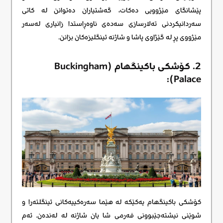
پێشانگای مێژوویی دەکات، گەشتیاران دەتوانن لە کاتی
سەردانیکردنی تەلارسازی سەدەی ناوەڕاستدا زانیاری لەسەر
مێژووی پڕ لە گێژاوی پاشا و شاژنە ئینگلیزەکان بزانن.
2. کۆشکی باکینگهام (Buckingham
Palace):
کۆشکی باکینگهام یەکێکە لە هێما سەرەکییەکانی ئینگلتەرا و
شوێنی نیشتەجێبوونی فەرمی شا یان شاژنە لە لەندەن. ئەم