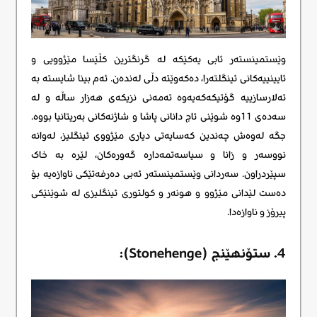
وێستمینستەر ئابی یەکێکە لە گرنگترین کڵێسا مێژوویی و
ئایینییەکانی ئینگلتەرا، دەکەوێتە دڵی لەندەن. ئەم بینا شایستە بە
تەلارسازییە گۆتیکەکەیەوە تەمەنی نزیکەی هەزار ساڵە و لە
سەدەی 11وە شوێنی تاج دانانی پاشا و شاژنەکانی بەریتانیا بووە.
جگە لەوەش چەندین کەسایەتی دیاری مێژووی ئینگلیز، لەوانە
نووسەر و زانا و سیاسەتمەدارە گەورەکان، لێرە بە خاک
سپێردراون. سەردانی وێستمینستەر ئەبی دەرفەتێکی ناوازەیە بۆ
دەست لێدانی مێژوو و هونەر و کولتوری ئینگلیزی لە شوێنێکی
پیرۆز و ناوازەدا.
4. ستۆنهێنج (Stonehenge):