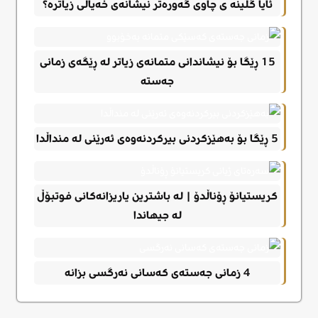
ئایا گلینه ی چاوی گەورەتر نیشانەی خەیاڵی زیاترە؟
15 ڕێگا بۆ نیشاندانی متمانەی زیاتر لە ڕێگەی زمانی
جەستە
5 ڕێگا بۆ بەهێزکردنی بیرکردنەوەی ئەرێنی لە منداڵدا
کریستیانۆ ڕۆناڵدۆ | لە باشترین یاریزانەکانی فوتبۆڵ
لە جیهاندا
4 زمانی جەستەی کەسانی نەرگسی بزانە