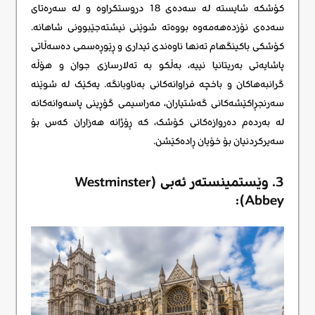
کۆشکە شایستە لە سەدەی 18 دروستکراوە و لە سەرەتای
سەدەی نۆزدەهەمەوە بووەتە شوێنی نیشتەجێبوونی شاهانە.
کۆشکی باکینگهام تەنها ناوەندی ئیداری و ڕێوڕەسمی دەسەڵاتی
پاشایەتی بەریتانیا نییە، بەڵکو بە تەلارسازی جوان و هۆڵە
گرانبەهاکان و باخچە فراوانەکانی بەناوبانگە. یەکێک لە شوێنە
سەرنجڕاکێشەکانی گەشتیاران، مەراسیمی گۆڕینی پاسەوانەکانە
لە بەردەم دەروازەکانی کۆشک، کە ڕۆژانە هەزاران کەس بۆ
سەیرکردنیان بۆ خۆیان ڕادەکێشن.
3. وێستمینستەر ئەبی (Westminster
Abbey):