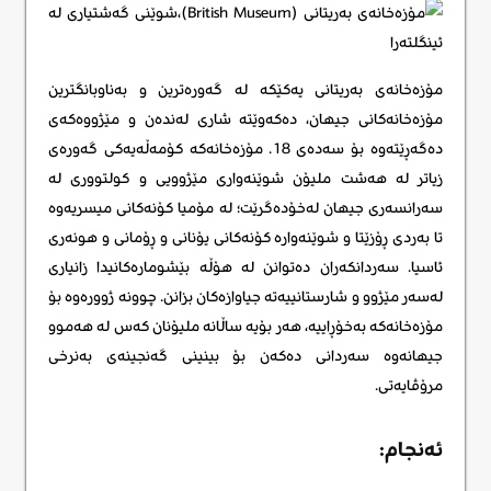
مۆزەخانەی بەریتانی یەکێکە لە گەورەترین و بەناوبانگترین
مۆزەخانەکانی جیهان، دەکەوێتە شاری لەندەن و مێژووەکەی
دەگەڕێتەوە بۆ سەدەی 18. مۆزەخانەکە کۆمەڵەیەکی گەورەی
زیاتر لە هەشت ملیۆن شوێنەواری مێژوویی و کولتووری لە
سەرانسەری جیهان لەخۆدەگرێت؛ لە مۆمیا کۆنەکانی میسریەوە
تا بەردی ڕۆزێتا و شوێنەوارە کۆنەکانی یۆنانی و ڕۆمانی و هونەری
ئاسیا. سەردانکەران دەتوانن لە هۆڵە بێشومارەکانیدا زانیاری
لەسەر مێژوو و شارستانییەتە جیاوازەکان بزانن. چوونە ژوورەوە بۆ
مۆزەخانەکە بەخۆڕاییە، هەر بۆیە ساڵانە ملیۆنان کەس لە هەموو
جیهانەوە سەردانی دەکەن بۆ بینینی گەنجینەی بەنرخی
مرۆڤایەتی.
ئەنجام: