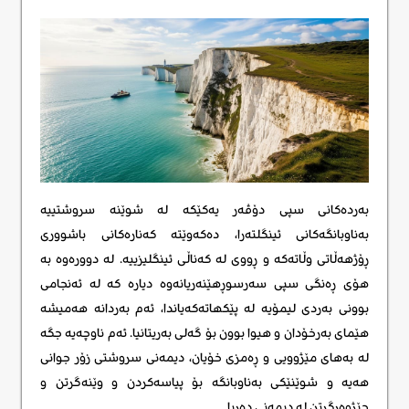
بەردەکانی سپی دۆڤەر یەکێکە لە شوێنە سروشتییە
بەناوبانگەکانی ئینگلتەرا، دەکەوێتە کەنارەکانی باشووری
ڕۆژهەڵاتی وڵاتەکە و ڕووی لە کەناڵی ئینگلیزییە. لە دوورەوە بە
هۆی ڕەنگی سپی سەرسوڕهێنەریانەوە دیارە کە لە ئەنجامی
بوونی بەردی لیمۆیە لە پێکهاتەکەیاندا، ئەم بەردانە هەمیشە
هێمای بەرخۆدان و هیوا بوون بۆ گەلی بەریتانیا. ئەم ناوچەیە جگە
لە بەهای مێژوویی و ڕەمزی خۆیان، دیمەنی سروشتی زۆر جوانی
هەیە و شوێنێکی بەناوبانگە بۆ پیاسەکردن و وێنەگرتن و
چێژوەرگرتن لە دیمەنی دەریا.