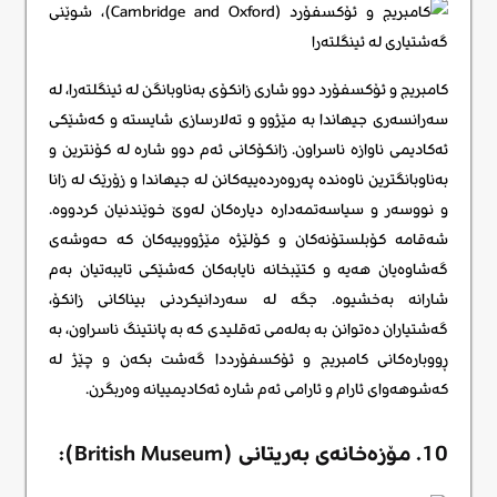
کامبریج و ئۆکسفۆرد دوو شاری زانکۆی بەناوبانگن لە ئینگلتەرا، لە
سەرانسەری جیهاندا بە مێژوو و تەلارسازی شایستە و کەشێکی
ئەکادیمی ناوازە ناسراون. زانکۆکانی ئەم دوو شارە لە کۆنترین و
بەناوبانگترین ناوەندە پەروەردەییەکانن لە جیهاندا و زۆرێک لە زانا
و نووسەر و سیاسەتمەدارە دیارەکان لەوێ خوێندنیان کردووە.
شەقامە کۆبلستۆنەکان و کۆلێژە مێژووییەکان کە حەوشەی
گەشاوەیان هەیە و کتێبخانە نایابەکان کەشێکی تایبەتیان بەم
شارانە بەخشیوە. جگە لە سەردانیکردنی بیناکانی زانکۆ،
گەشتیاران دەتوانن بە بەلەمی تەقلیدی کە بە پانتینگ ناسراون، بە
ڕووبارەکانی کامبریج و ئۆکسفۆرددا گەشت بکەن و چێژ لە
کەشوهەوای ئارام و ئارامی ئەم شارە ئەکادیمییانە وەربگرن.
10. مۆزەخانەی بەریتانی (British Museum):