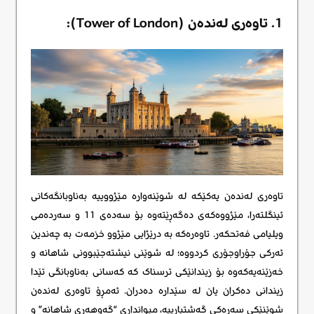
1. تاوەری لەندەن (Tower of London):
تاوەری لەندەن یەکێکە لە شوێنەوارە مێژووییە بەناوبانگەکانی
ئینگلتەرا، مێژووەکەی دەگەڕێتەوە بۆ سەدەی 11 و سەردەمی
ویلیامی فەتحکەر. تاوەرەکە بە درێژایی مێژوو خزمەت بە چەندین
ئەرکی جۆراوجۆری کردووە؛ لە شوێنی نیشتەجێبوونی شاهانە و
خەزێنەیەکەوە بۆ زیندانێکی ترسناک کە کەسانی بەناوبانگی تێدا
زیندانی دەکران یان لە سێدارە دەدران. ئەمڕۆ تاوەری لەندەن
شوێنێکی سەرەکی گەشتیارییە، میوانداری “گەوهەری شاهانە” و