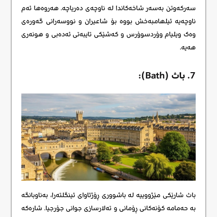
سەرکەوتن بەسەر شاخەکاندا لە ناوچەی دەریاچە. هەروەها ئەم
ناوچەیە ئیلهامبەخش بووە بۆ شاعیران و نووسەرانی گەورەی
وەک ویلیام وۆردسوۆرس و کەشێکی تایبەتی ئەدەبی و هونەری
هەیە.
7. باث (Bath):
باث شارێکی مێژووییە لە باشووری ڕۆژئاوای ئینگلتەرا، بەناوبانگە
بە حەمامە کۆنەکانی ڕۆمانی و تەلارسازی جوانی جۆرجیا. شارەکە