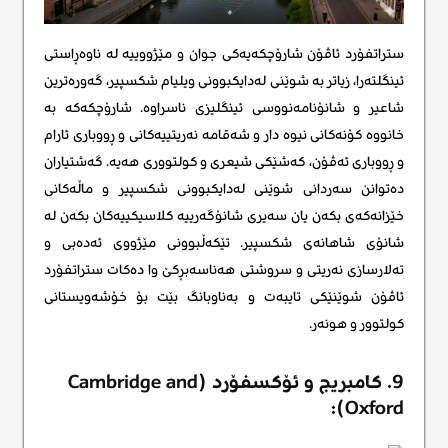
ستراتفۆرد ئاڤۆن شارۆچکەیەکی جوان و مێژووییە لە ناوەڕاستی
ئینگلتەرا، زیاتر بە شوێنی لەدایکبوونی ویلیام شکسپیر، گەورەترین
شاعیر و شانۆنامەنووسی ئینگلیزی ناسراوە. شارۆچکەکە بە
خانووە کۆنەکانی نیوە دار و شەقامە نەریتییەکانی و ڕووباری ئارام
و ڕووباری ئەڤۆن، کەشێکی شیعری و کولتووری هەیە. گەشتیاران
دەتوانن سەردانی شوێنی لەدایکبوونی شکسپیر و ماڵەکانی
خێزانەکەی بکەن یان سەیری شانۆگەرییە کلاسیکییەکان بکەن لە
شانۆی شاهانەی شکسپیر. تێکەڵبوونی مێژووی ئەدەبی و
تەلارسازی نەریتی و سروشتی هەناسەبڕکێ وا دەکات ستراتفۆرد
ئاڤۆن شوێنێکی تایبەت و بەناوبانگ بێت بۆ خۆشەویستانی
کولتوور و هونەر.
9. کامبریج و ئۆکسفۆرد (Cambridge and
Oxford):