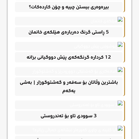
بیرەوەری بیستن چییە و چۆن کاردەکات؟
5 ڕاستی گرنگ دەربارەی هێلکەی خانمان
12 کردارە گرنگەکەی پێش دووگیانی بزانە
باشترین وڵاتان بۆ سەفەر و گەشتوگوزار | بەشی
یەکەم
3 سوودی ئاو بۆ تەندروستی