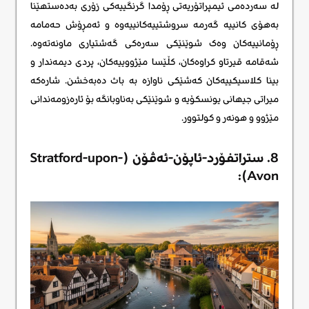
لە سەردەمی ئیمپراتۆریەتی ڕۆمدا گرنگییەکی زۆری بەدەستهێنا
بەهۆی کانییە گەرمە سروشتییەکانییەوە و ئەمڕۆش حەمامە
ڕۆمانییەکان وەک شوێنێکی سەرەکی گەشتیاری ماونەتەوە.
شەقامە قیرتاو کراوەکان، کڵێسا مێژووییەکان، پردی دیمەندار و
بینا کلاسیکییەکان کەشێکی ناوازە بە باث دەبەخشن. شارەکە
میراتی جیهانی یونسکۆیە و شوێنێکی بەناوبانگە بۆ ئارەزومەندانی
مێژوو و هونەر و کولتوور.
8. ستراتفۆرد-ئاپۆن-ئەڤۆن (Stratford-upon-
Avon):