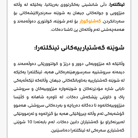
ئینگلتەرا
، دڵی شانشینی یەکگرتووی بەریتانیا، یەکێکە لە وڵاتە
مێژوویی و جوانەکانی جیهان بە شوێنە سەرنجڕاکێشەکانی بۆ
سەردانکردن.
گەشتوگوزار
بۆ ئەم شوێنە، کولتوری دەوڵەمەند و
هەمەچەشنی ئەم وڵاتەتان پێ ئاشنا دەکات.
شوێنە گەشتیارییەکانی ئینگلتەرا:
وڵاتێکە کە مێژوویەکی دوور و درێژ و کولتوورێکی دەوڵەمەند و
دیمەنە سروشتییە سەرسوڕهێنەرەکانی هەیە، ئینگلتەرا یەکێکە
لە شوێنە گەشتیارییە بەناوبانگەکانی جیهان. وڵاتەکە تێکەڵەیەکی
نایابی شارە مۆدێرنەکان و شوێنەوارە مێژووییەکان و سروشتی
پاک و خاوێنی پێشکەش دەکات. لە تاوەرە شاهانە و کڵێسا
مێژووییەکانەوە تا دەگاتە دەریاچە و بەردەکانی سروشتی، هەموو
گۆشەیەکی ئەم وڵاتە چیرۆکێکی هەیە بۆ گێڕانەوە و ئەزموونێکی
لەبیرنەکراو بۆ گەشتیاران دابین دەکات. لەم بابەتەدا 10 شوێنی
گەشتیاری سەرەکی لە ئینگلتەرا دەناسێنین.