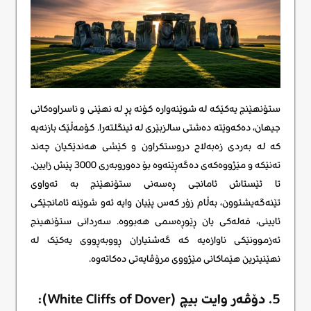
ستۆنهێنج یەکێکە لە شوێنەوارە کۆنە پڕ لە نهێنی و ناسراوەکانی
جیهان، دەکەوێتە دەشتی سالزبێری لە ئینگلتەرا. کۆمەڵێک بازنەیە
کە لە بەردی زەبەلاح دروستکراون و کێشی هەندێکیان چەند
تەنێکە و مێژووەکەی دەگەڕێتەوە بۆ دەوروبەری 3000 پێش زایین.
تا ئێستاش ئامانجی ڕەسەنی ستۆنهێنج بە تەواوی
تێنەگەیشتوون، بەڵام زۆر کەس پێیان وایە ئەو شوێنە ئامانجێکی
ئایینی، فەلەکی یان ڕێوڕەسمی هەبووە. سەردانی ستۆنهینج
ئەزموونێکی ناوازەیە کە گەشتیاران ڕووبەڕووی یەکێک لە
نهێنیترین هێماکانی مێژووی مرۆڤایەتی دەکاتەوە.
5. دۆڤەر وایت بیچ (White Cliffs of Dover):