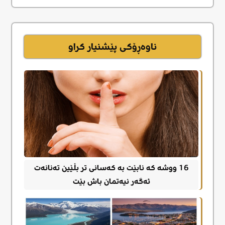
ناوەڕۆکی پێشنیار کراو
16 ووشە کە نابێت بە کەسانی تر بڵێین تەنانەت
ئەگەر نیەتمان باش بێت