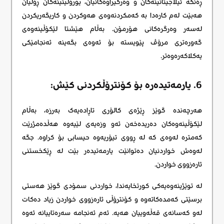
ڕەنگە ئیلاجیتانینەکان و وەرگیراوەکانیان، یورۆلیتینەکان ڕۆڵیان
هەبێت لەم کارەدا بە کەمکردنەوەی هەوکردن و کاریگەریکردن
لەسەر وەرگرەکانی هۆرمۆن. بەڵام هێشتا لێکۆڵینەوەی
گەورەتری مرۆڤ پێویستە بۆ ئەوەی بگەینە ئەنجامێکی
یەکلاکەرەوەتر.
6. یارمەتیدەرە بۆ کۆنترۆڵکردنی کێش:
هەرچەندە گوێز ڕێژەی کالۆری تاڕادەیەک بەرزە، بەڵام
لێکۆڵینەوەکان دەریدەخەن ئەو وزەیەی لێیەوە هەڵدەمژرێت
کەمترە لەوەی کە لە ڕووی تیۆریەوە حیسابی بۆ کراوە. جگە
لەوەش خواردنیان دەتوانێت یارمەتیدەر بێت لە ڕێکخستنی
ئارەزووی خواردن.
لە توێژینەوەیەکی کورتخایەندا، خواردنی سمۆدی گوێز هەستی
برسێتی کەمدەکاتەوە و کۆنترۆڵی ئارەزووی خواردن زیاد دەکات
لەو کەسانەی قەڵەوییان هەیە. ئەم ئەنجامە سەرەتاییانە ئەوە