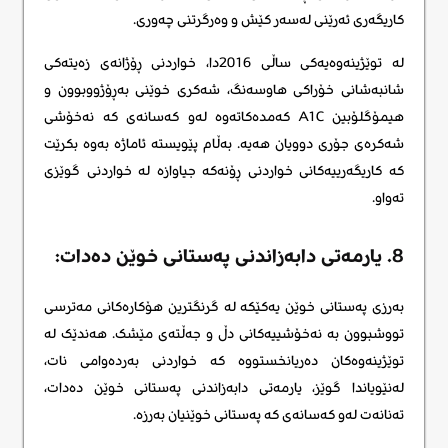
کاریگەری ئەرێنی لەسەر کێش و وەرگرتنی چەوری.
لە توێژینەوەیەکی ساڵی 2016دا، خواردنی ڕۆژانەی زەیتەکی
شانبەشانی خۆراکی هاوسەنگ، شەکری خوێنی بەڕۆژووبوون و
هیمۆگلۆبین A1C کەمدەکاتەوە لەو کەسانەی کە نەخۆشی
شەکرەی جۆری دوویان هەیە. بەڵام پێویستە ئاماژە بەوە بکرێت
کە کاریگەرییەکانی خواردنی ڕۆنەکە جیاوازە لە خواردنی گوێزی
تەواو.
8. یارمەتی دابەزاندنی پەستانی خوێن دەدات:
بەرزی پەستانی خوێن یەکێکە لە گرنگترین هۆکارەکانی مەترسی
تووشبوون بە نەخۆشییەکانی دڵ و جەڵتەی مێشک. هەندێک لە
توێژینەوەکان دەریانخستووە کە خواردنی بەردەوامی نات،
لەنێویاندا گوێز، یارمەتی دابەزاندنی پەستانی خوێن دەدات،
تەنانەت لەو کەسانەی کە پەستانی خوێنیان بەرزە.