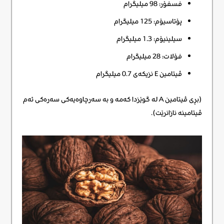
فسفۆر: 98 میلیگرام
پۆتاسیۆم: 125 میلیگرام
سیلینیۆم: 1.3 میلیگرام
فۆلات: 28 میلیگرام
ڤیتامین E نزیکەی 0.7 میلیگرام
(بڕی ڤیتامین A لە گوێزدا کەمە و بە سەرچاوەیەکی سەرەکی ئەم
ڤیتامینە نازانرێت).