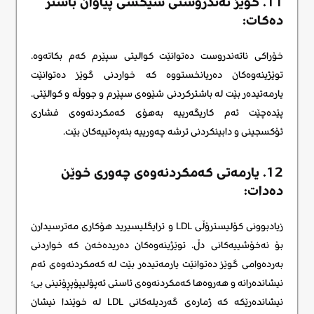
11. گوێز تەندروستی سێکسی پیاوان باشتر
دەکات:
خۆراکی ناتەندروست دەتوانێت کوالیتی سپێرم کەم بکاتەوە.
توێژینەوەکان دەریانخستووە کە خواردنی گوێز دەتوانێت
یارمەتیدەر بێت لە باشترکردنی شێوەی سپێرم و جووڵە و کوالێتی.
پێدەچێت ئەم کاریگەرییە بەهۆی کەمکردنەوەی فشاری
ئۆکسجینی و دابینکردنی ترشە چەورییە بنەڕەتییەکان بێت.
12. یارمەتی کەمکردنەوەی چەوری خوێن
دەدات:
زیادبوونی کۆلیسترۆڵی LDL و ترایگلیسیرید هۆکاری مەترسیدارن
بۆ نەخۆشییەکانی دڵ. توێژینەوەکان دەریدەخەن کە خواردنی
بەردەوامی گوێز دەتوانێت یارمەتیدەر بێت لە کەمکردنەوەی ئەم
نیشاندەرانە و هەروەها کەمکردنەوەی ئاستی ئەپۆلیپۆپڕۆتینی بی؛
نیشاندەرێکە کە ژمارەی گەردیلەکانی LDL لە خوێندا نیشان