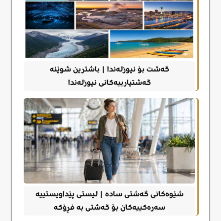
گەشت بۆ نیوزلەندا | باشترین شوێنە
گەشتیارییەکانی نیوزلەندا
شێوەکانی گەشتی سادە | لیستی پێداویستییە
سەرەکییەکان بۆ گەشتی به فڕۆکە