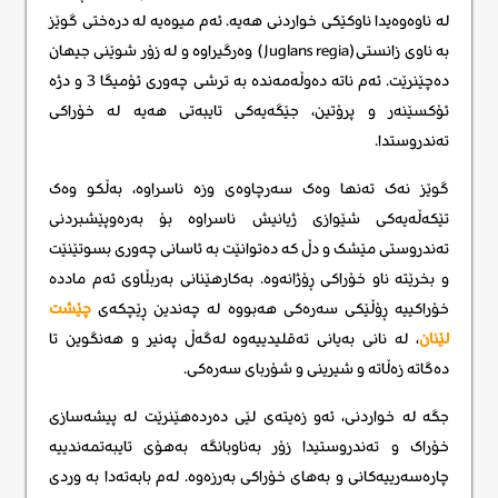
لە ناوەوەیدا ناوکێکی خواردنی هەیە. ئەم میوەیە لە درەختی گوێز
بە ناوی زانستی(Juglans regia) وەرگیراوە و لە زۆر شوێنی جیهان
دەچێنرێت. ئەم ناتە دەوڵەمەنده بە ترشی چەوری ئۆمیگا 3 و دژە
ئۆکسێنەر و پرۆتین، جێگەیەکی تایبەتی هەیە لە خۆراکی
تەندروستدا.
گوێز نەک تەنها وەک سەرچاوەی وزە ناسراوە، بەڵکو وەک
تێکەڵەیەکی شێوازی ژیانیش ناسراوە بۆ بەرەوپێشبردنی
تەندروستی مێشک و دڵ کە دەتوانێت بە ئاسانی چەوری بسوتێنێت
و بخرێتە ناو خۆراکی ڕۆژانەوە. بەکارهێنانی بەربڵاوی ئەم ماددە
خۆراکییە ڕۆڵێکی سەرەکی هەبووە لە چەندین ڕێچکەی
چێشت
لێنان
، لە نانی بەیانی تەقلیدییەوە لەگەڵ پەنیر و هەنگوین تا
دەگاتە زەڵاتە و شیرینی و شۆربای سەرەکی.
جگە لە خواردنی، ئەو زەیتەی لێی دەردەهێنرێت لە پیشەسازی
خۆراک و تەندروستیدا زۆر بەناوبانگە بەهۆی تایبەتمەندییە
چارەسەرییەکانی و بەهای خۆراکی بەرزەوە. لەم بابەتەدا بە وردی