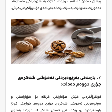
پیشان دەدەن کە ئەم خواردنە، کاتێک بە شێوەیەکی مامناوەند
دەخورێت، دەتوانێت بەشێک بێت لە بەرنامەی کۆنترۆڵکردنی کێش.
7. یارمەتی بەڕێوەبردنی نەخۆشی شەکرەی
جۆری دووەم دەدات:
کۆنتڕۆڵکردنی کێش هۆکارێکی گرنگە بۆ خۆپاراستن و
بەڕێوەبردنی نەخۆشی شەکرەی جۆری دووەم. خواردنی گوێز
یارمەتیدەرە بۆ ڕێکخستنی ئاستی شەکر لە خوێندا بەهۆی