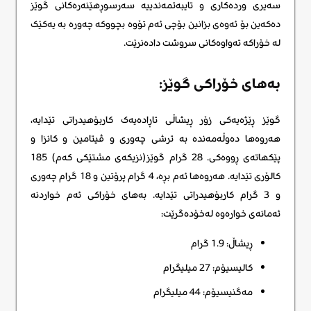
سەیری وردەکاری و تایبەتمەندییە سەرسوڕهێنەرەکانی گوێز
دەکەین بۆ ئەوەی بزانین بۆچی ئەم تۆوە بچووکە چەورە بە یەکێک
لە خۆراکە تەواوەکانی سروشت دادەنرێت.
بەهای خۆراکی گوێز:
گوێز ڕێژەیەکی زۆر ڕیشاڵی تاڕادەیەک کاربۆهیدراتی تێدایە،
هەروەها دەوڵەمەندە بە ترشی چەوری و ڤیتامین و کانزا و
پێکهاتەی ڕووەکی. 28 گرام گوێز(نزیکەی مشتێکی کەم) 185
کالۆری تێدایە. هەروەها ئەم بڕە، 4 گرام پرۆتین و 18 گرام چەوری
و 3 گرام کاربۆهیدراتی تێدایە. بەهای خۆراکی ئەم خواردنە
ئەمانەی خوارەوە لەخۆدەگرێت:
ڕیشاڵ: 1.9 گرام
کالیسیۆم: 27 میلیگرام
مەگنیسیۆم: 44 میلیگرام