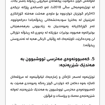
لەوانەش گوێز، دەتوانێت پێکهاتەی میکرۆبی ڕیخۆڵە باشتر بکات.
لە توێژینەوەیەکی ساڵی 2018دا، ئەو کەسانەی ڕۆژانە نزیکەی
43گرام گوێزیان خواردووە بۆ ماوەی هەشت هەفتە گۆڕانکاری
ئەرێنییان لە بەکتریا سودبەخشەکانی ڕیخۆڵەیاندا دەرکەوتووە.
ئەم گۆڕانکاریانە پەیوەندییان بە زیادبوونی بەرهەمهێنانی
بوتیراتەوە هەبووە، بوتیرات جۆرێکە لە چەوری کە ڕیخۆڵە خۆراکی
لێ وەردەگرێت. ئاوێتەیەک کە ڕۆڵێکی گرنگی هەیە لە تەندروستی
ڕیخۆڵەدا.
5. کەمبوونەوەی مەترسی تووشبوون بە
هەندێک شێرپەنجە:
توێژینەوە لەسەر ئاژەڵان و ژمارەیەک لێکۆڵینەوە لە مرۆڤەکان
ئاماژە بەوە دەکەن کە خواردنی گوێز ڕەنگە پەیوەندی هەبێت بە
کەمبوونەوەی مەترسی تووشبوون بە هەندێک شێرپەنجە، لەوانە
شێرپەنجەی مەمک و پرۆستات و قۆڵۆن.