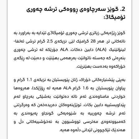
2. گوێز سەرچاوەی ڕووەکی ترشە چەوری
ئۆمیگا3:
گوێز ڕێژەیەکی زیاتری ترشی چەوری ئۆمیگا3ی تێدایە بە بەراورد بە
ناتەکانی تر. هەر 28 گرامێک لێی نزیکەی 2.5 گرام ترشی ئەلفا-
لینۆلێنیک (ALA) دابین دەکات. ALA جۆرێکە لە ترشی چەوری
بنەڕەتی کە جەستە ناتوانێت بەرهەمی بهێنێت و دەبێت لە ڕێگەی
خۆراکەوە بەدەست بهێنرێت.
بەپێی پێشنیارەکانی خۆراک، ژنان پێویستیان بە نزیکەی 1.1 گرام و
پیاوان پێویستیان بە 1.6 گرام ALA هەیە لە ڕۆژێکدا، هەروەها
خواردنی مامناوەندی ئەم ناتە دەتوانێت بەشێکی بەرچاو لەم
پێداویستییە دابین بکات. توێژینەوەکان دەریدەخەن کە وەرگرتنی
ئەم ترشە چەورییە بە شێوەیەکی گونجاو پەیوەندی بە
کەمبوونەوەی مەترسی تووشبوون بە نەخۆشییەکانی دڵ و
هەندێک تێکچوونی لێدانی دڵەوە هەیە.