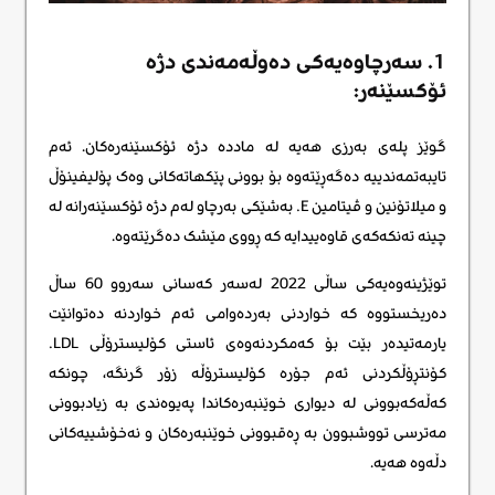
1. سەرچاوەیەکی دەوڵەمەندی دژە
ئۆکسێنەر:
گوێز پلەی بەرزی هەیە لە ماددە دژە ئۆکسێنەرەکان. ئەم
تایبەتمەندییە دەگەڕێتەوە بۆ بوونی پێکهاتەکانی وەک پۆلیفینۆڵ
و میلاتۆنین و ڤیتامین E. بەشێکی بەرچاو لەم دژە ئۆکسێنەرانە لە
چینە تەنکەکەی قاوەییدایە کە ڕووی مێشک دەگرێتەوە.
توێژینەوەیەکی ساڵی 2022 لەسەر کەسانی سەروو 60 ساڵ
دەریخستووە کە خواردنی بەردەوامی ئەم خواردنە دەتوانێت
یارمەتیدەر بێت بۆ کەمکردنەوەی ئاستی کۆلیسترۆڵی LDL.
کۆنتڕۆڵکردنی ئەم جۆرە کۆلیسترۆڵە زۆر گرنگە، چونکە
کەڵەکەبوونی لە دیواری خوێنبەرەکاندا پەیوەندی بە زیادبوونی
مەترسی تووشبوون بە ڕەقبوونی خوێنبەرەکان و نەخۆشییەکانی
دڵەوە هەیە.