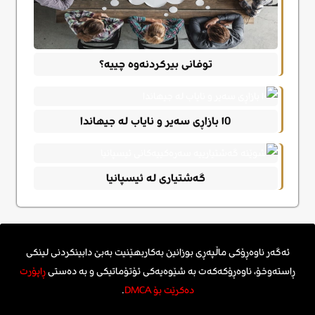
توفانی بیرکردنەوە چییە؟
١0 بازاڕی سەیر و نایاب لە جیهاندا
گەشتیاری لە ئیسپانیا
ئەگەر ناوەڕۆکی ماڵپەڕی بوزانین بەکاربهێنیت بەبێ دابینکردنی لینکی
ڕاستەوخۆ، ناوەڕۆکەکەت بە شێوەیەکی ئۆتۆماتیکی و بە دەستی
ڕاپۆرت
دەکرێت بۆ DMCA
.