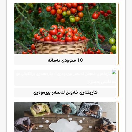
10 سوودی تەماتە
کاریگەری خەوتن لەسەر بیرەوەری