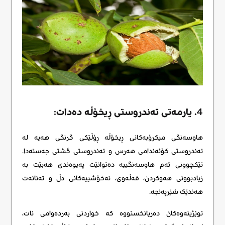
4. یارمەتی تەندروستی ڕیخۆڵە دەدات:
هاوسەنگی میکرۆبەکانی ڕیخۆڵە ڕۆڵێکی گرنگی هەیە لە
تەندروستی کۆئەندامی هەرس و تەندروستی گشتی جەستەدا.
تێکچوونی ئەم هاوسەنگییە دەتوانێت پەیوەندی هەبێت بە
زیادبوونی هەوکردن، قەڵەوی، نەخۆشییەکانی دڵ و تەنانەت
هەندێک شێرپەنجە.
توێژینەوەکان دەریانخستووە کە خواردنی بەردەوامی نات،