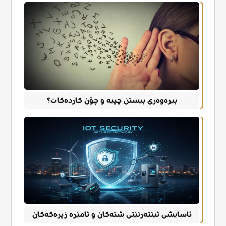
بیرەوەری بیستن چییە و چۆن کاردەکات؟
ئاسایشی ئینتەرنێتی شتەکان و ئامێرە زیرەکەکان