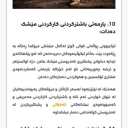
10. یارمەتی باشترکردنی کارکردنی مێشک
دەدات:
لێکچوونی ڕواڵەتی ناوکی گوێز لەگەڵ مێشکی مرۆڤدا ڕەنگە بە
ڕێکەوت بێت، بەڵام لێکۆڵینەوەکان دەریدەخەن کە ئەو پێکهاتانەی
تێدایە دەتوانن پشتگیری تەندروستی مێشک بکەن. دژە ئۆکسێنەر
و ترشە چەورییەکانی ناو ئەم خۆراکە یارمەتی کەمکردنەوەی
فشاری ئۆکسجین و هەوکردنی دەمارەکان دەدەن.
هەندێک لە توێژینەوە لەسەر ئاژەڵان و مرۆڤەکان پەیوەندییەکیان
لە نێوان خواردنی ئەم ناتە و باشترکردنی کارکردنی مەعریفی و
کەمبوونەوەی نیشانەکانی
خەمۆکی
و پشتگیریکردن لە
تەندروستی کۆئەندامی دەمار نیشانداوە.