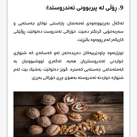
9. ڕۆڵی لە پیربوونی تەندروستدا:
لەگەڵ بەرزبوونەوەی تەمەنمان، پاراستنی توانای جەستەیی و
سەربەخۆیی گرنگتر دەبێت. خۆراکی تەندروست دەتوانێت ڕۆڵێکی
کاریگەر لەم ڕووەوە بگێڕێت.
توێژینەوە چاودێرییەکان دەریدەخەن ئەو کەسانەی کە شێوازی
خواردنی تەندروستتریان هەیە، ئەگەری تووشبوونیان بە
کەمئەندامی جەستەیی کەمترە. گوێز دەتوانێت بەشێک بێت لەم
شێوازە خواردنە تەندروستە بەهۆی چڕی خۆراکی بەرزی.