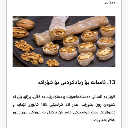
دەدات.
13. ئاسانە بۆ زیادکردنی بۆ خۆراک:
گوێز بە ئاسانی دەستدەکەوێت و دەتوانرێت بە کاڵی، برژاو، یان لە
شێوەی ڕۆن بخورێت. هەر 28 گرامێکی 185 کالۆری تێدایە و
دەتوانرێت وەک خواردنێکی کەم یان تێکەڵ بە خۆراکی جۆراوجۆر
بەکاربهێنرێت.