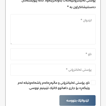
پۆستی ئەلیکترۆنییەکەت بڵاوناکرێتەوە.
خانە پێویستەکان
دەستنیشانکراون بە
*
ناو، پۆستی ئەلیکترۆنی و ماڵپەڕەکەم پاشەکەوتبکە لەم
وێبگەڕە بۆ جاری داهاتوو کاتێک تێبینیم نووسی.
لێدوانێک بنووسە