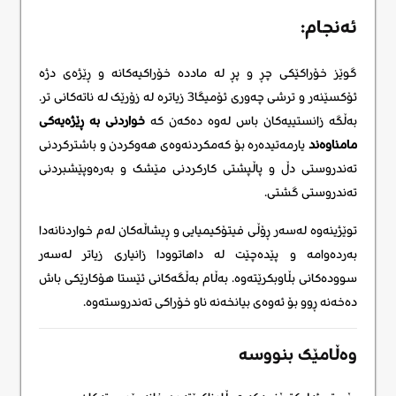
ئەنجام:
گوێز خۆراکێکی چڕ و پڕ لە ماددە خۆراکیەکانە و ڕێژەی دژە
ئۆکسێنەر و ترشی چەوری ئۆمیگا3 زیاترە لە زۆرێک لە ناتەکانی تر.
بەڵگە زانستییەکان باس لەوە دەکەن کە
خواردنی بە ڕێژەیەکی
مامناوەند
یارمەتیدەرە بۆ کەمکردنەوەی هەوکردن و باشترکردنی
تەندروستی دڵ و پاڵپشتی کارکردنی مێشک و بەرەوپێشبردنی
تەندروستی گشتی.
توێژینەوە لەسەر ڕۆڵی فیتۆکیمیایی و ڕیشاڵەکان لەم خواردنانەدا
بەردەوامە و پێدەچێت لە داهاتوودا زانیاری زیاتر لەسەر
سوودەکانی بڵاوبکرێتەوە. بەڵام بەڵگەکانی ئێستا هۆکارێکی باش
دەخەنە ڕوو بۆ ئەوەی بیانخەنە ناو خۆراکی تەندروستەوە.
وەڵامێک بنووسە