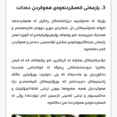
3. یارمەتی کەمکردنەوەی هەوکردن دەدات:
زۆرێک لە نەخۆشییە درێژخایەنەکان ڕەگیان لە هەوکردندایە؛
لەوانە نەخۆشیەکانی دڵ، شەکرەی جۆری دووەم، ئەلزەهایمەر و
هەندێک شێرپەنجە. ئەو پێکهاتە پۆلیفینۆلیکیانەی لە گوێزدا هەن
یارمەتی بەرەنگاربوونەوەی فشاری ئۆکسجینی دەدەن و هەوکردن
کەم دەکەنەوە.
ئیلاجیتانینەکان یەکێکە لە گرنگترین ئەو پێکهاتانە، کە لە لایەن
بەکتریا سودبەخشەکانی ڕیخۆڵە لە کۆئەندامی هەرسدا
دەگۆڕدرێن بۆ ماددەیەک کە پێی دەوترێت یورۆلیتین. بەڵگە
زانستییەکان دەریدەخەن کە یورۆلیتینەکان تایبەتمەندی دژە
هەوکردنیان هەیە. هەروەها بوونی ترشی ئەلفا-لینۆلێنیک و
مەگنیسیۆم و ترشی ئەمینی ئارجینین لەم خواردنەدا ڕۆڵی لە
کەمکردنەوەی هەوکردندا بەرز دەکاتەوە.