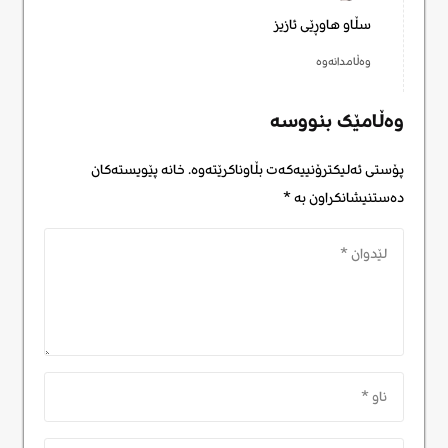
سڵاو هاوڕێی ئازیز
وەڵامدانەوە
وەڵامێک بنووسە
پۆستی ئەلیکترۆنییەکەت بڵاوناکرێتەوە.
خانە پێویستەکان
دەستنیشانکراون بە
*