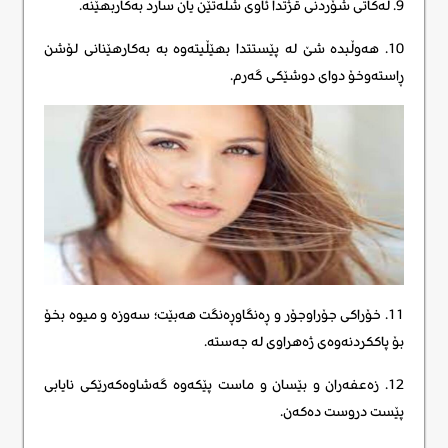
9. لەکاتی شۆردنی قژتدا ئاوی شلەتێن یان سارد بەکاربهێنە.
10. هەوڵبدە شێ لە پێستتدا بهێڵیتەوە بە بەکارهێنانی لۆشن
ڕاستەوخۆ دوای دوشێکی گەرم.
11. خۆراکی جۆراوجۆر و ڕەنگاوڕەنگت هەبێت؛ سەوزە و میوە بخۆ
بۆ پاککردنەوەی ژەهراوی لە جەستە.
12. زەعفەران و بێسان و ماست پێکەوە گەشاوەکەرێکی نایابی
پێست دروست دەکەن.