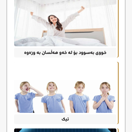
خووی بەسوود بۆ لە خەو هەڵسان بە وزەوه
تیک