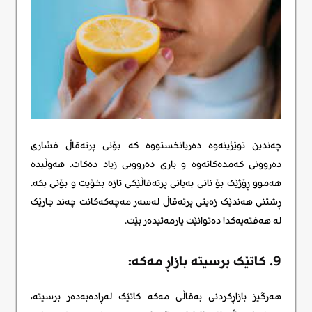
چەندین توێژینەوە دەریانخستووە کە بۆنی پرتەقاڵ فشاری
دەروونی کەمدەکاتەوە و باری دەروونی زیاد دەکات. هەوڵبدە
هەموو ڕۆژێک بۆ نانی بەیانی پرتەقاڵێکی تازە بخۆیت و بۆنی بکە.
ڕشتنی هەندێک زەیتی پرتەقاڵ لەسەر مەچەکەکانت چەند جارێک
لە هەفتەیەکدا دەتوانێت یارمەتیدەر بێت.
9. کاتێک برسیتە بازاڕ مەکە:
هەرگیز بازاڕکردنی بەقاڵی مەکە کاتێک لەڕادەبەدەر برسیتە،