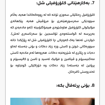
7. بەکارهێنانی کلۆرۆفیلی شل:
کلۆرۆفیل ڕەنگێکی سەوزی تۆخە کە لە ڕووەکەکاندا هەیە، بەڵام
سوودێکی سەرسوڕهێنەری بۆ مرۆڤیش هەیە. پێکهاتەی
مۆلیکولی کلۆرۆفیل هاوشێوەی هیمۆگلۆبینە (ئەو مادەیەی کە
بەرپرسە لە گواستنەوەی ئۆکسجین بۆ سەرتاسەری لەش).
خواردنی تەنها یەک کەوچکی چا کلۆرۆفیلی شل لە ڕۆژێکدا خانە
سوورەکانی خوێن و ئاستی وزە زیاد دەکات و بۆنی جەستە لەناو
دەبات و ڕێگری لە شێرپەنجە دەکات. هەروەها ئەم مادەیە ئاستی
مەگنیسیۆم و ڤیتامین و فۆلیک ئەسید و ئاسن و کالیسیۆم و
پرۆتین لە جەستەدا زیاد دەکات وە خۆراکێکی گونجاوە بۆ
تەندروستی ئافرەتان.
8. بۆنی پرتەقاڵ بکە: