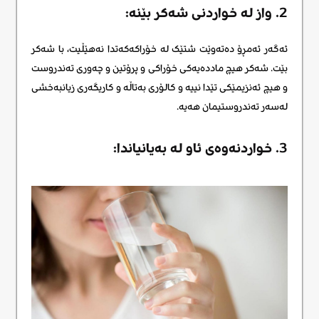
2. واز لە خواردنی شەکر بێنە:
ئەگەر ئەمڕۆ دەتەوێت شتێک لە خۆراکەکەتدا نەهێڵیت، با شەکر
بێت. شەکر هیچ ماددەیەکی خۆراکی و پرۆتین و چەوری تەندروست
و هیچ ئەنزیمێکی تێدا نییە و کالۆری بەتاڵە و کاریگەری زیانبەخشی
لەسەر تەندروستیمان هەیە.
3. خواردنەوەی ئاو لە بەیانیاندا: