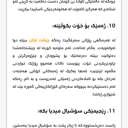
چونکە لە حاڵەتێکی ئاوادا، بێ گومان دەست دەکەیت بە کڕینی ئەو
شتانەی کە هەرگیز ناتەوێت لە هەلومەرجێکی ئاساییدا بیکڕیت.
10. ژەمێک بۆ خۆت بکوڵێنە:
لە قەرەباڵغی ڕۆژانی سەرقاڵیدا، ڕەنگە
چێشت لێنان
ببێتە دوا
ئەولەویەت. بەڵام تەنانەت ئەم ماوەیە کورتە لە چێشتخانەشدا
دەتوانێت ببێتە دەرفەتێک بۆ پشوودان و چێژوەرگرتن و
چاودێریکردنی خۆت. پێویست ناکات هەموو ڕۆژێک خواردنی
ماڵەوە لێنێنیت؛ تەنها یەکێک لە ژەمەکانی کۆتایی هەفتەت
تەرخان بکە بۆ ئامادەکردنی ژەمێکی تەندروست و بە تام. ڕەنگە
ئەم دەستپێکردنە بچووکە سەرەتای گۆڕانکارییەکی گەورە بێت لە
شێوازی ژیانتدا.
11. ڕێجیمێکی سۆشیال میدیا بکە:
زانست دەریخستووە کە تا زیاتر پشت بە سۆشیال میدیا ببەستین،