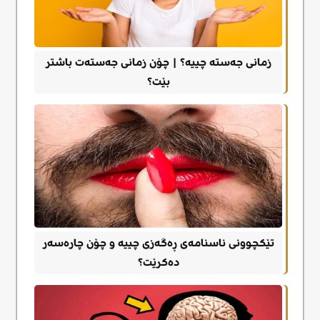
زمانی جەستە چییە؟ | چۆن زمانی جەستەت باشتر
بێت؟
تێکچوونی ناسنامەی ڕەگەزی چییە و چۆن چارەسەر
دەکرێت؟