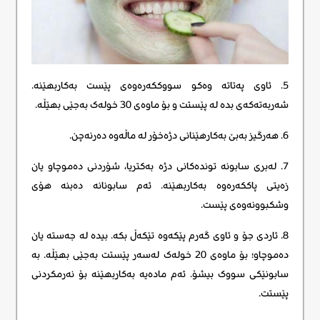
5. ئاوی پەتاتە وەکو سووککەرەوەی پێست بەکاربهێنە.
شەربەتەکەی بدە لە پێستت و بۆ ماوەی 30 خولەک بەجێی بهێڵە.
6. هەرگیز بەبێ بەکارهێنانی دژەخۆر لە ماڵەوە دەرنەچن.
7. لەبری سابونە توندەکانی دژە بەکتریا، شۆردنی دەموچاو یان
زەیتی پاککەرەوە بەکاربهێنە. ئەم سابونانە دەبنە هۆی
وشکبوونەوەی پێست.
8. ئاردی جۆ و ئاوی گەرم پێکەوە تێکەڵ بکە. بیدە لە جەستە یان
دەموچاو؛ بۆ ماوەی 20 خولەک لەسەر پێستت بەجێی بهێڵە. بە
سابونێکی سووک بیشۆ. ئەم مادەیە بەکاربهێنە بۆ نەرمکردنی
پێستت.