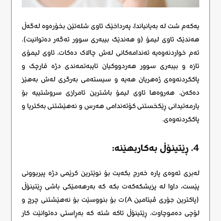
یەکەم شت لە بەیانیاندا، پەرداخێک ئاوی شلەتێن بخۆرەوە لەگەڵ
هەندێک ئاوی لیمۆ (و هەندێک بیبەری سوور ئەگەر دەتوانیت).
ئەم خواردنەوەیە ئەندامەکانی لەش چالاک دەکات. ئاوی لیمۆی
تازە و بیبەری سوور هەردووکیان تایبەتمەندی دژە قارچک و
پاککردنەوەی ژەهریان هەیە و سیستەمی بەرگری لەش بەهێز
دەکەن. هەروەها ئاوی لیمۆ باشترین ئامرازی سروشتییە بۆ
یارمەتیدانی ڕێکخستنی کۆئەندامی هەرس و نەهێشتنی بەکتریا و
پاککردنەوەی.
4. ڕێتینۆڵ بەکاربهێنە:
لەبری ئەوەی پارە خەرج بکەیت بۆ نوێترین کرێمی دژە پیربوونی
پێست، داوا لە پزیشکەکەت بکە کە بەرهەمێکی باشی ڕێتینۆڵ
(پاکترین جۆری ڤیتامین A)ت بۆ بنووسێت بۆ نەهێشتنی چرچ و
لۆچی دەموچاوت. ڕێتینۆڵ تاکە شتە کە بەڕاستی دەتوانێت کار