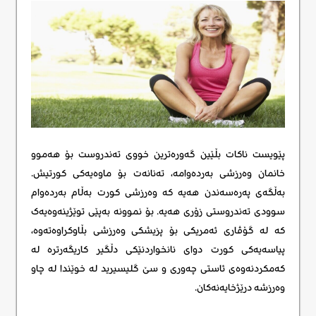
پێویست ناکات بڵێین گەورەترین خووی تەندروست بۆ هەموو
خانمان وەرزشی بەردەوامە، تەنانەت بۆ ماوەیەکی کورتیش.
بەڵگەی پەرەسەندن هەیە کە وەرزشی کورت بەڵام بەردەوام
سوودی تەندروستی زۆری هەیە. بۆ نموونە بەپێی توێژینەوەیەک
کە لە گۆڤاری ئەمریکی بۆ پزیشکی وەرزشی بڵاوکراوەتەوە،
پیاسەیەکی کورت دوای نانخواردنێکی دڵگیر کاریگەرترە لە
کەمکردنەوەی ئاستی چەوری و سێ گلیسیرید لە خوێندا لە چاو
وەرزشە درێژخایەنەکان.