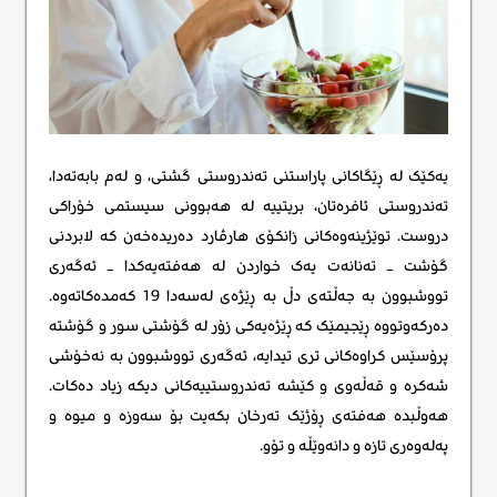
یەکێک لە ڕێگاکانی پاراستنی تەندروستی گشتی، و لەم بابەتەدا،
تەندروستی ئافرەتان، بریتییە لە هەبوونی سیستمی خۆراکی
دروست. توێژینەوەکانی زانکۆی هارڤارد دەریدەخەن کە لابردنی
گۆشت – تەنانەت یەک خواردن لە هەفتەیەکدا – ئەگەری
تووشبوون بە جەڵتەی دڵ بە ڕێژەی لەسەدا 19 کەمدەکاتەوە.
دەرکەوتووە ڕێجیمێک کە ڕێژەیەکی زۆر لە گۆشتی سور و گۆشتە
پرۆسێس کراوەکانی تری تیدایه، ئەگەری تووشبوون بە نەخۆشی
شەکرە و قەڵەوی و کێشە تەندروستییەکانی دیکە زیاد دەکات.
هەوڵبدە هەفتەی ڕۆژێک تەرخان بکەیت بۆ سەوزە و میوە و
پەلەوەری تازە و دانەوێڵە و تۆو.