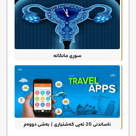
سوڕی مانگانە
ناساندنی 20 ئەپی گەشتیاری | بەشی دووەم