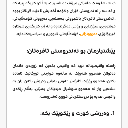
ک ته نها وه ک مافێکی مرۆڤ ده ناسرێت، به ڵکو کاریگه ڕییه که
ی له سه ڕ ته ندروستی خێزان و کۆمه ڵگه یش تا دێت گرنگتر بووه
. تەندروستی ئافرەتان باشبوونی جەستەیی، دەروونی، کۆمەڵایەتی،
کولتووری، سۆزداری و ڕۆحی دەگرێتەوە و لە ژێر کاریگەری هۆکارە
فیزیۆلۆژی،
دەروونزانی
، کۆمەڵایەتی، ئابووری و سیاسییەکاندایە.
پێشنیارمان بو تەندروستی ئافرەتان:
ڕاستە واقیعبینانە نییە کە واقیعی بکەین کە زۆربەی خانمان
دەتوانن هەموو شەوێک لە ماڵەوە خواردنی ئۆرگانیک ئامادە
بکەن، هەموو ڕۆژێک کاتژمێر حەوتی بەیانی وەرزش بکەن، یان بە
سادەیی واز لە هەموو سۆشیال میدیاکان بهێنن. بەڵام ڕێگەی
واقیعی هەیە بۆ دروستکردنی خووی تەندروست.
1. وەرزشی کورت و ڕێکوپێک بکە: