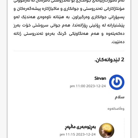
ئەم ئامۆژگارییانەی جوانکاری بۆ تەندروستی ئافرەتان لە ئەزموونی
مۆنتاژکارانی تەندروستی و جوانکاری و ماکیاژکارە پیشەگەرەکان و
پسپۆڕانی جوانکاری وەرگیراون. بە هێنانە ناوەوەی هەندێک لەو
پێشنیارانە لە ڕۆتینی ڕۆژانەتدا، هەم جوانی سروشتی خۆت بەرز
دەکەیتەوە و هەم هەنگاوێکی گرنگ بەرەو تەندروستی ژنانە
دەنێیت.
2
لێدوانەکان
.
Leave new
Sirvan
2023-12-24 11:00 pm
سلام
وەڵامدانەوە
بەڕێوەبەری ماڵپەڕ
2023-12-24 11:15 pm