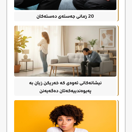
20 زمانی جەستەی دەستەکان
نیشانەکانی ئەوەی کە خەریکن زیان بە
پەیوەندییەکەتان دەگەیەنن