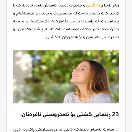
زیاتر تەنیا و
نەرگسی
و خەمۆک دەبین. ئەمەش لەبەر ئەوەیە کە تا
کەمتر کات بەسەر بەریت لە فەیسبووک و تویتەر و ئینستاگرام و
پینتەرسێت، لە ڕاستیدا ئاستی دڵەڕاوکێت دادەبەزێنیت و متمانە
بەخۆبوونت بەرز دەکەیتەوە ئەمە یەکێکە لە پێشنیارەکانمان بۆ
تەندروستی ئافرەتان و بۆ هەمووان بە گشتی.
23 ڕێنمایی گشتی بۆ تەندروستی ئافرەتان:
1. سەرت لەسەر بالیفەکە دابنێ بە ڕووخسارێکی پاکەوە، دوور