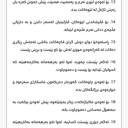
13. بۆ ئەوەی لێوی نەرم و پەمەییت هەبێت، پێش خەوتن کەرە یان
زەیتی ئاژەڵ لە لێوەکانت بدە.
14. بۆ قڵیشاندنی لێوەکان، ڤازلینیان لەسەر دابنێ و بە دارێکی
فڵچەی ددانی نەرم فڵچەی لێبکە.
15. ڕاستەوخۆ دوای دوش گرتن قاچەکانت بتاشی، ئەمەش ڕێگری
دەکات لە گەڕانەوەی مووی لەش بۆ ناو پێست و بڕینی پێست.
16. ئەگەر پێستت چەورە، ئەوا ئەو بەرهەمانە بەکارمەهێنە کە
کحولیان تێدایە بۆ پێست و دەموچاوت.
17. بۆ ئەوەی چاوەکانت گەورەتر دەربکەون، ماسکارای سەرەوە و
خوارەوەی برژانگەکان بدە.
18. بۆ ئەوەی ماکیاژەکەت زیاتر بمێنێتەوە، پێش ئەوەی بیکەیت بە
سەهۆڵ مەساجی دەموچاوت بکە.
19. ئەگەر جۆری پێستت ئاساییە، ئەوا ئەو بەرهەمانە بەکاربهێنە