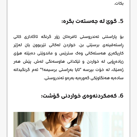
بکات.
5. گوێ لە جەستەت بگرە:
بۆ پاراستنی تەندروستی ئافرەتان زۆر گرنگە ئاگاداری کاتی
ڕاستەقینەی برسێتی بن. خواردن لەکاتی تێربوون یان لەژێر
کاریگەری هەستەکانی وەک سترێس و ماندوێتی دەبێتە هۆی
زیادەڕۆیی لە خواردن و تێکدانی هاوسەنگی لەش. پێش هەر
ژەمێک، لە خۆت بپرسە “ئایا بەڕاستی برسیمە؟” ئەم گرنگیدانە
سادەیە هەنگاوێکی گەورەیە بەرەو تەندروستی.
6. کەمکردنەوەی خواردنی گۆشت: