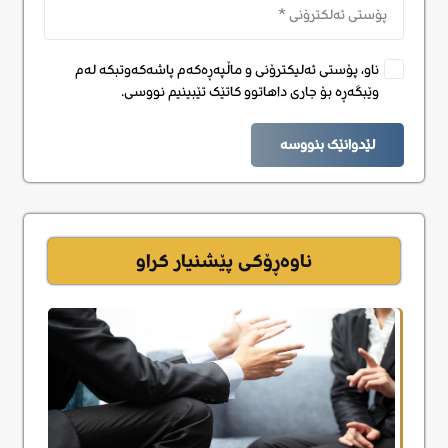
ناو، پۆستی ئەلیکترۆنی و ماڵپەڕەکەم پاشەکەوتبکە لەم
وێبگەڕە بۆ جاری داهاتوو کاتێک تێبینیم نووسی.
لێدوانێک بنووسە
ناوەڕۆکی پێشنیار کراو