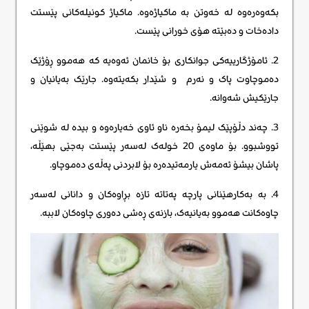
بکەوەرەوە لە خەوتن بە ماکیاژەوە. ماکیاژ کونیلەکانی پێستت
دادەخات و دەبێتە هۆی خورانی پێست.
2. ئامۆژگارییەکی جوانکاری بۆ خانمان ئەوەیە کە هەموو ڕۆژێک
دەموچاوت پاک و نەرم و شێدار بکەیتەوە. جارێک بەیانیان و
جارێکیش شەوانە.
3. چەند دڵۆپێک لیمۆ بخەرە ناو ئاوی خەیارەوە و بیدە لە شوێنی
تووشبوو. بۆ ماوەی 20 خولەک لەسەر پێستت بەجێی بهێڵە،
پاشان بیشۆ ئەمەش یارمەتیدەرە بۆ لابردنی پەڵەی دەموچاو.
4. بە بەکارهێنانی پارچە پەتاتە تازە بڕاوەکان و دانانی لەسەر
چاوەکانت هەموو بەیانیەک، بازنەی ڕەشی دەوری چاوەکان لاببە.