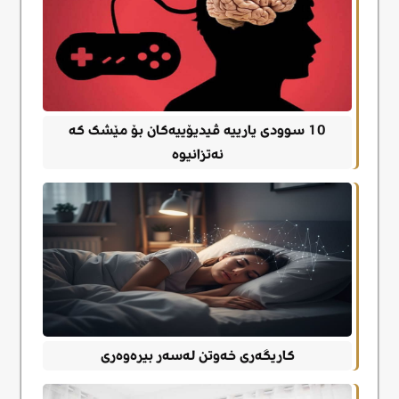
10 سوودی یارییە ڤیدیۆییەکان بۆ مێشک کە
نەتزانیوە
کاریگەری خەوتن لەسەر بیرەوەری