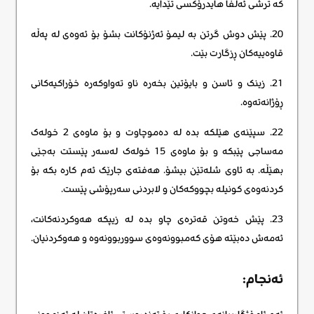
کە ترشی ئەلفا هایدرۆکسی تێدایە.
20. پێش دوش گرتن به لیمۆ ئەژنۆکانت بشۆ بۆ ئەوەی لە پەڵە
قاوەییەکان ڕزگارت بێت.
21. زینک و ئاسن و بایۆتین بخەرە ناو تەواوکەرە خۆراکیەکانی
ڕۆژانەتەوە.
22. سپێنەی هێلکە بدە لە دەموچاوت و بۆ ماوەی 2 خولەک
مەساجی پێبکە و بۆ ماوەی 15 خولەک لەسەر پێستت بەجێی
بهێڵە. بە ئاوی شلەتێن بیشۆ. هەفتەی جارێک ئەم کارە بکە بۆ
کردنەوەی کونیلە بچووکەکان و لابردنی سەرپۆشی پێست.
23. پێش خەوتن قەترەی چاو بدە لە زیپکە هەوکردنەکانت،
ئەمەش دەبێتە هۆی کەمبوونەوەی سووربوونەوە و هەوکردنیان.
ئەنجام: