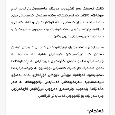
کاتێک کەسێک بەم تێکچوونە دەچێتە چارەسەرکردن لەبەر ئەم
هۆکارانە، نازانێت کە ئەم کێشانە ڕەنگە سیفەتی کەسایەتی خۆی
بێت. لەوانەیە ئەوان کەسانی دیکە تاوانبار بکەن بۆ کێشەکانیان و
لەوانەیە چارەسەرکردن وەک شوێنێک بۆ دەرچوون سەیر بکەن و
نەیانەوێت بەرپرسیارێتی قبوڵ بکەن.
سەرچاوەی متمانەپێکراو توێژینەوەکانی کەیسی کلینیکی نیشان
دەدەن کە نێرگسیەکان کێشەیان هەیە لە مانەوە لە
چارەسەرکردندا بۆ ئەوەی گۆڕانکاری درێژخایەن لە ڕەفتارەکاندا
بکەن. هەندێک جار کاتێک کەسێکی تووشبوو لە چارەسەرکردندا
دەمێنێتەوە، لەوانەیە تووشی دوودڵی گۆڕانکاری بکات بەهۆی
تایبەتمەندییە سەرەکییەکانی کەسایەتی تێکچوونەکە. لە هەر
حاڵەتێکدا، پێدەچێت چارەسەری دەروونی درێژخایەن کاریگەرترین
چارەسەر بێت بۆ تێکچوونی کەسایەتی نێرگسی.
ئەنجام: