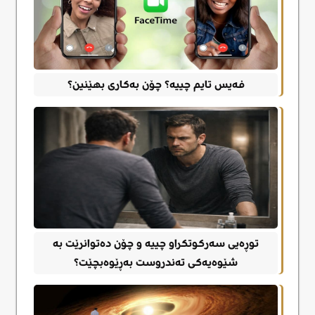
فەیس تایم چییە؟ چۆن بەکاری بهێنین؟
توڕەیی سەرکوتکراو چییە و چۆن دەتوانرێت بە
شێوەیەکی تەندروست بەڕێوەبچێت؟