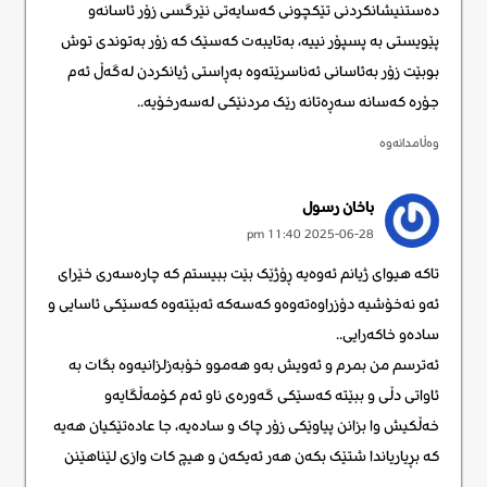
دەستنیشانکردنی تێکچونی کەسایەتی نێرگسی زۆر ئاسانەو
پێویستی بە پسپۆر نییە، بەتایبەت کەسێک کە زۆر بەتوندی توش
بوبێت زۆر بەئاسانی ئەناسرێتەوە بەڕاستی ژیانکردن لەگەڵ ئەم
جۆرە کەسانە سەڕەتانە رێک مردنێکی لەسەرخۆیە..
وەڵامدانەوە
باخان رسول
2025-06-28 11:40 pm
تاکە هیوای ژیانم ئەوەیە ڕۆژێک بێت ببیستم کە چارەسەری خێرای
ئەو نەخۆشیە دۆزراوەتەوەو کەسەکە ئەبێتەوە کەسێکی ئاسایی و
سادەو خاکەرایی..
ئەترسم من بمرم و ئەویش بەو هەموو خۆبەزلزانیەوە بگات بە
ئاواتی دڵی و ببێتە کەسێکی گەورەی ناو ئەم کۆمەڵگایەو
خەڵکیش وا بزانن پیاوێکی زۆر چاک و سادەیە، جا عادەتێکیان هەیە
کە بڕیاریاندا شتێک بکەن هەر ئەیکەن و هیچ کات وازی لێناهێنن