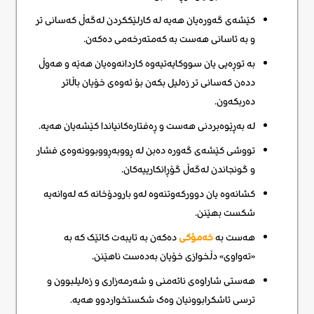
کێشەی گەورەیان هەیە لە کارلێککردن لەگەڵ کەسانی تر
و بە ئاسانی هەست بە کەمتەرخەمی دەکەن.
بە توڕەیی یان سووکایەتیەوە کاردانەوەیان هەێه و هەوڵ
ددەن کەسانی تر زەلیل بکەن بۆ ئەوەی خۆیان باڵاتر
دەربکەون.
لە بەڕێوەبردنی هەست و ڕەفتارەکانیاندا کێشەیان هەیە.
تووشی کێشەی گەورە دەبن لە ڕووبەڕووبوونەوەی فشار
و گونجاندن لەگەڵ گۆڕانکارییەکان.
کشانەوە یان دوورکەوتنەوە لەو بارودۆخانە کە لەوانەیە
شکست بهێنن.
هەست بە
خەمۆکی
دەکەن بە تایبەت کاتێک کە بە
«تەواوی» دڵخوازی خۆیان بەدەست ناهێنن.
هەستی شاراوەی نائەمنی و شەرمەزاری و زەلیلبوون و
ترسی ئاشکرابوونیان وەک شکستخواردوو هەیە.