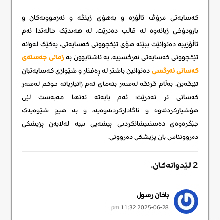
کەسایەتی مرۆڤ ئاڵۆزە و بەهۆی ژینگە و ئەزموونەکان و
بارودۆخی ژیانەوە لە قاڵب دەدرێت. لە هەندێک حاڵەتدا ئەم
ئاڵۆزییە دەتوانێت ببێتە هۆی تێکچوونی کەسایەتی، یەکێک لەوانە
تێکچوونی کەسایەتی نەرگسییە. بە ئاشنابوون بە
زمانی جەستەی
کەسانی نەرگسی
دەتوانین باشتر لە ڕەفتار و شێوازی کەسایەتیان
تێبگەین. بەڵام گرنگە لەسەر بنەمای ئەم زانیاریانە حوکم لەسەر
کەسانی تر نەدرێت؛ ئەم بابەتە تەنها مەبەست لێی
هۆشیارکردنەوە و ئاگادارکردنەوەیە، و بە هیچ شێوەیەک
جێگرەوەی دەستنیشانکردنی پیشەیی نییە لەلایەن پزیشکی
دەروونناس یان پزیشکی دەروونی.
2
لێدوانەکان
.
Leave new
باخان رسول
2025-06-28 11:32 pm