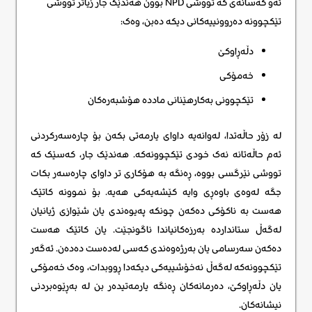
ئەو کەسانەی کە تووشی NPD بوون هەندێک جار زیاتر تووشی
تێکچوونە دەروونییەکانی دیکە دەبن، وەک:
دڵەڕاوکێ
خەمۆکی
تێکچوونی بەکارهێنانی ماددە هۆشبەرەکان
لە زۆر حاڵەتدا، لەوانەیە داوای یارمەتی بکەن بۆ چارەسەرکردنی
ئەم حاڵەتانە نەک خودی تێکچوونەکە. هەندێک جار، کەسێک کە
تووشی نێرگسی بووە، ڕەنگە بە هۆکاری تر داوای چارەسەر بکات
جگە لەوەی باوەڕی وایە کێشەیەکی هەیە. بۆ نموونە کاتێک
هەست بە ناکۆکی دەکەن چونکە پەیوەندی یان شێوازی ژیانیان
لەگەڵ ستانداردە بەرزەکانیاندا ناگونجێت. یان کاتێک هەست
دەکەن سەرسامی یان بەرژەوەندی کەسی لەدەست دەدەن. ئەگەر
تێکچوونەکە لەگەڵ نەخۆشییەکی دیکەدا ڕووبدات، وەک خەمۆکی
یان دڵەڕاوکێ، دەرمانەکان ڕەنگە یارمەتیدەر بن لە بەڕێوەبردنی
نیشانەکان.