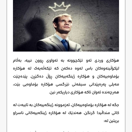
هۆکاری وردی ئەو تێکچوونه بە تەواوی ڕوون نییە، بەڵام
لێکۆڵینەوەکان باس لەوە دەکەن کە تێکەڵەیەک لە هۆکارە
بۆماوەییەکان و هۆکارە ژینگەییەکان ڕۆڵ دەگێڕن. پێدەچێت
مەیلی پەرەپێدانی سیفەتی نێرگسی هۆکارە بۆماوەیی بێت،
هەرچەندە ئەوان تاکە هۆکاری دیاریکەر نین.
جگە لە هۆکارە بۆماوەییەکان، ئەزموونە ژینگەییەکان بە تایبەت لە
کاتی منداڵیدا گرنگن. هەندێک لە هۆکارە ژینگەییەکانی ناسراو
بریتین لە: