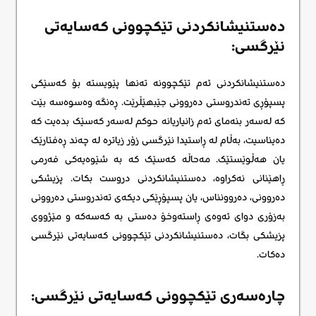
دەستنیشانکردنی تێکچوونی کەسایەتی
نێرگسی:
دەستنیشانکردنی ئەم تێکچوونە تەنها پێویستە بۆ کەسێکی
پسپۆڕی تەندروستی دەروونی جێبهێڵرێت. ڕەنگە وەسوەسە بێت
کە لەسەر بنەمای ئەم زانیاریانە حوکم لەسەر کەسێک بدەیت کە
دەیناسیت، بەڵام لە ڕاستیدا نێرگسی زۆر زیاترە لە چەند ڕەفتارێک
یان هەڵوێستێک. مەحاڵە کەسێک کە بە شێوەیەکی فەرمی
ڕاهێنانی نەکراوە، دەستنیشانکردنی دروست بکات. پزیشکی
دەروونی، دەروونناس، یان پسپۆڕێکی دیکەی تەندروستی دەروونی
بەزۆری دوای ئەوەی ڕاستەوخۆ دەستی بە کەسەکە و مێژووی
پزیشکی بگات، دەستنیشانکردنی تێکچوونی کەسایەتی نێرگسی
دەکات.
چارەسەری تێکچوونی کەسایەتی نێرگسی: