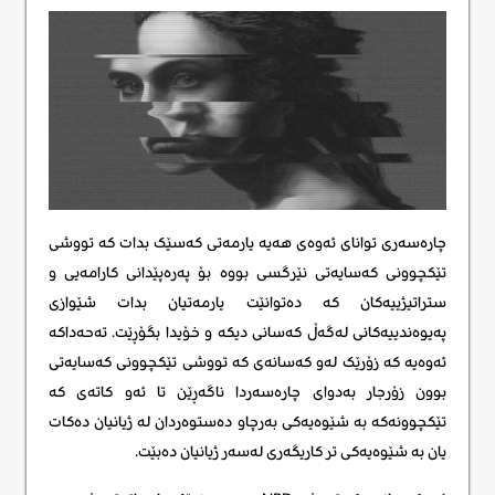
چارەسەری توانای ئەوەی هەیە یارمەتی کەسێک بدات کە تووشی
تێکچوونی کەسایەتی نێرگسی بووە بۆ پەرەپێدانی کارامەیی و
ستراتیژییەکان کە دەتوانێت یارمەتیان بدات شێوازی
پەیوەندییەکانی لەگەڵ کەسانی دیکە و خۆیدا بگۆڕێت. تەحەداکە
ئەوەیە کە زۆرێک لەو کەسانەی کە تووشی تێکچوونی کەسایەتی
بوون زۆرجار بەدوای چارەسەردا ناگەڕێن تا ئەو کاتەی کە
تێکچوونەکە بە شێوەیەکی بەرچاو دەستوەردان لە ژیانیان دەکات
یان بە شێوەیەکی تر کاریگەری لەسەر ژیانیان دەبێت.