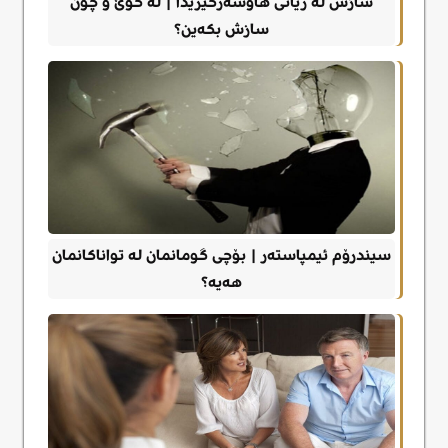
سازش لە ژیانی هاوسەرگیریدا | لە کوێ و چۆن
سازش بکەین؟
سیندرۆم ئیمپاستەر | بۆچی گومانمان لە تواناکانمان
هەیە؟