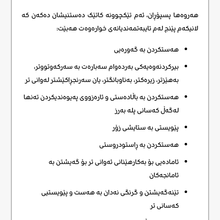
هەروەها پسپۆڕان، ئەم تێکچوونە کاتێک دەستنیشان دەکەن کە
لانیکەم پێنج لەم تایبەتمەندیانەی خوارەوەت هەبێت:
هەستکردن بە گەورەیی
بیرکردنەوەیەکی بەردەوام سەبارەت بە سەرکەوتووتر،
بەهێزتر، زیرەکتر، بەناوبانگتر، یان سەرنجڕاکێشتر لەوانی تر
هەستکردن بە باڵادەستی و ئارەزووی پەیوەندیکردن تەنها
لەگەڵ کەسانی پلە بەرز
پێویستی بە ستایشی زۆر
هەستکردن بە ڕاستودروستی
ئامادەیی بۆ بەکارهێنانی ئەوانی تر بۆ گەیشتن بە
ئامانجەکان
تێنەگەیشتن و گرنگی نەدان بە هەست و پێویستیی
کەسانی تر