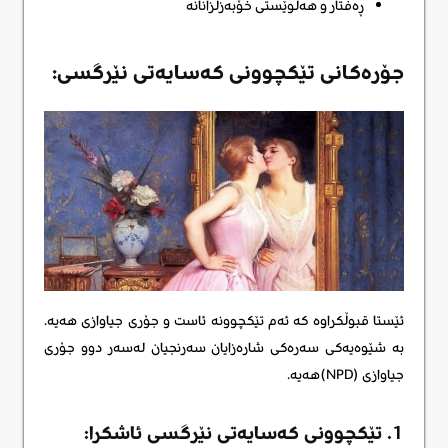
ڕەفتار و هەڵوێستی خۆبەزلزانانە
جۆرەکانی تێکچوونی کەسایەتی نێرگسی:
ئێستا قبوڵکراوە کە ئەم تێکچوونە ئاست و جۆری جیاوازی هەیە.
بە شێوەیەکی سەرەکی شارەزایان سەرنجیان لەسەر دوو جۆری
جیاوازی (NPD)هەیه.
1. تێکچوونی کەسایەتی نێرگسی ئاشکرا: