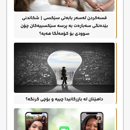
قسەکردن لەسەر بابەتی سێکسی | شکاندنی
بێدەنگی سەبارەت بە پرسە سێکسییەکان چۆن
سوودی بۆ کۆمەڵگا هەیە؟
داهێنان لە بازرگانیدا چییە و بۆچی گرنگە؟