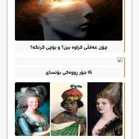
چۆن عەقڵی کراوە بین؟ و بۆچی گرنگە؟
١6 جۆر ڕووەکی بۆنسای