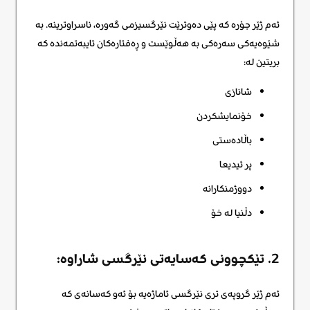
ئەم ژێر جۆرە کە پێی دەوترێت نێرگسیزمی گەورە، ناسراوترینە. بە
شێوەیەکی سەرەکی بە هەڵوێست و ڕەفتارەکان تایبەتمەندە کە
بریتین لە:
شانازی
خۆنمایشکردن
باڵادەستی
پر ئیدیعا
دووژمنکارانە
دڵنیا لە خۆ
2. تێکچوونی کەسایەتی نێرگسی شاراوە:
ئەم ژێر گروپەی تری نێرگسی ئاماژەیە بۆ ئەو کەسانەی کە