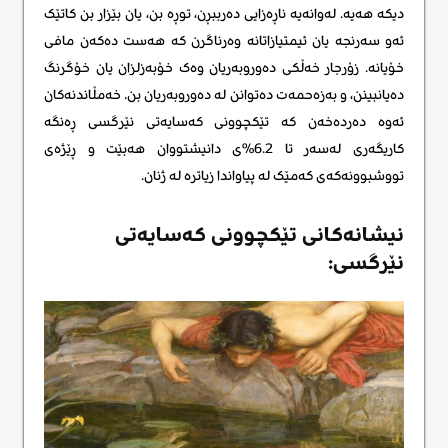
دیکە هەیە. لەوانەیە ناڕەزایی دەرببڕن، توڕە بن، یان بێزار بن کاتێک
ئەو سەرنجە یان ئیمتیازاتانە وەرناگرن کە هەست دەکەن مافی
خۆیانە. زۆرجار خەڵکی دەوروبەریان وەک خۆبەزلزان یان خۆگرنگ
دەیانبینن، و بەزەحمەت دەتوانن لە دەوروبەریان بن. خەمڵاندنەکان
ئەوە دەردەخەن کە تێکچوونی کەسایەتی نێرگسی ڕەنگە
کاریگەری لەسەر تا 6.2%ی دانیشتووان هەبێت و ڕێژەی
تووشبوونەکەی کەمێک لە پیاواندا زیاترە لە ژنان.
نیشانەکانی تێکچوونی کەسایەتی
نێرگسی: