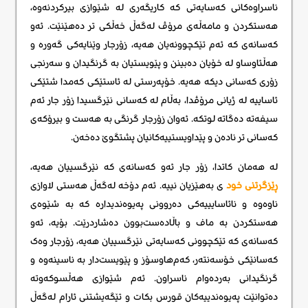
ناسراوەکانی کەسایەتی کە کاریگەری لە شێوازی بیرکردنەوە،
هەستکردن و مامەڵەی مرۆڤ لەگەڵ خەڵکی تر دەهێنێت. ئەو
کەسانەی کە ئەم تێکچوونەیان هەیە، زۆرجار وێنایەکی گەورە و
هەڵئاوساو لە خۆیان دەبینن و پێویستیان بە گرنگیدان و سەرنجی
زۆری کەسانی دیکە هەیە. خۆپەرستی لە ئاستێکی کەمدا شتێکی
ئاساییە لە ژیانی مرۆڤدا، بەڵام لە کەسانی نێرگسیدا زۆر جار ئەم
سیفەتە دەگاتە لوتکە. ئەوان زۆرجار گرنگی به هەست و بیرۆکەی
کەسانی تر نادەن و پێداویستییەکانیان پشتگوێ دەخەن.
لە هەمان کاتدا، زۆر جار ئەو کەسانەی کە نێرگسییان هەیە،
ڕێزگرتنی خود
ی بەهێزیان نییە. ئەم دۆخە لەگەڵ هەستی لاوازی
ناوەوە و نائاسایییەکی دەروونی پەیوەندیدارە کە بە شێوەی
هەستکردن بە ماف و باڵادەست‌بوون دەشاردرێت. بۆیە، ئەو
کەسانەی کە تێکچوونی کەسایەتی نێرگسییان هەیە، زۆرجار وەک
کەسانێکی خۆسەنتەر، کەم‌هاوسۆز و پێویست‌دار بە ناسینەوە و
گرنگیدانی بەردەوام ناسراون. ئەم شێوازی هەڵسوکەوتە
دەتوانێت پەیوەندییەکان قورس بکات و تێگەیشتنی ئارام لەگەڵ