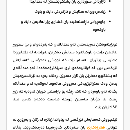
ئازاردانی سۆزداری یان پشتگوێخستن لە منداڵیدا
زیادەڕەوی لە ستایش و نازکردنی دایک و باوک
چاوەڕوانی ناڕاستەقینە یان فشاری زۆر لەلایەن دایک و
باوکەوە
توێژینەوەکان دەریدەخەن ئەو منداڵانەی کە بەردەوام و بێ سنوور
لەلایەن دایک و باوکیانەوە ستایش دەکرێن، لەوانەیە لە داهاتوودا
مەترسی زیاتریان لەسەر بێت کە تووشی نەخۆشی کەسایەتی
نێرگسی ببن. لە کۆتاییەکەی تری سپێکترۆمەکەدا، ئەو منداڵانەی
کە پشتگوێ دەخرێن یان ئازار دەدرێن، ڕەنگە پەرە بە نێرگسیزمیش
بدەن وەک ستراتیژییەکی دەروونی مانەوە. لەوانەیە ئەم منداڵانە
بگەنە ئەو باوەڕەی کە تاکە ڕێگە بۆ پاراستنی خۆیان ئەوەیە کە زۆر
پشت بە خۆیان ببەستن چونکە هەست دەکەن کەس نییە
ئاگاداریان بێت.
تێکچوونی کەسایەتی نێرگسی له پیاواندا زیاترە لە ژنان و بەزۆری لە
کۆتایی
هەرزەکاری
یان سەرەتای گەورەییدا دەردەکەوێت. بەڵام