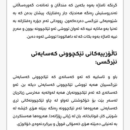
گرنگە ئاماژە بەوە بکەین کە منداڵان و تەنانەت گەورەساڵانی
تەندروستیش ڕەنگە هەندێک جار ڕەفتارێک پیشان بدەن کە بە
شێوەیەکی نێرگسی دەردەکەون. ڕوودانی ئەم جۆرە ڕەفتارانە بە
تەنیا بەو مانایە نییە کە ئەوان تووشی ئەو تێکچوونه بوون و مەرج
نییە ئاماژە بەوە بکات کە لە داهاتوودا تووشی ئەوه دەبن.
ئاڵۆزییەکانی تێکچوونی کەسایەتی
نێرگسی:
باو و ئاساییە کە ئەو کەسانەی کە تێکچوونی کەسایەتی
نێرگسییان هەیە تووشی تێکچوونی کەسایەتی دیکە بن. ئەو
کەسانەی کە ئەم تێکچوونەیان هەیە لەوانەیە مەترسی زیاتریان
لەسەر بێت بۆ خۆکوشتنی تەواو لە چاو تێکچوونەکانی تری
کەسایەتی. هەروەها ئەم تێکچوونە ڕەنگە ببێتە هۆی کێشە لە
شوێنی کار، قوتابخانە، یان لە ژیانی ڕۆژانەدا. هەروەها هەستکردن
بە تەنیایی دەبێتە هۆی خەمۆکی قووڵ و بیرکردنەوەی خۆکوژی.