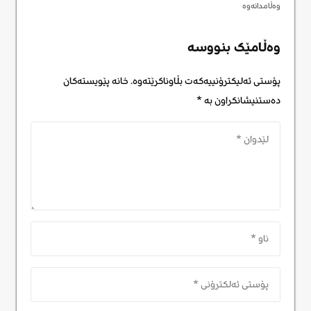
وەڵامدانەوە
وەڵامێک بنووسە
پۆستی ئەلیکترۆنییەکەت بڵاوناکرێتەوە.
خانە پێویستەکان
دەستنیشانکراون بە
*