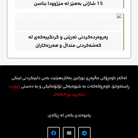
15 شاژنی بەهێز لە مێژوودا بناسن
پەروەردەکردنی ئەرێنی و گرنگییەکەی لە
گەشەکردنی منداڵ و هەرزەکاران
ئەگەر ناوەڕۆکی ماڵپەڕی بوزانین بەکاربهێنیت بەبێ دابینکردنی لینکی
ڕاستەوخۆ، ناوەڕۆکەکەت بە شێوەیەکی ئۆتۆماتیکی و بە دەستی
ڕاپۆرت
دەکرێت بۆ DMCA
.
پەیوەندی بکەن لە ڕێگەی: