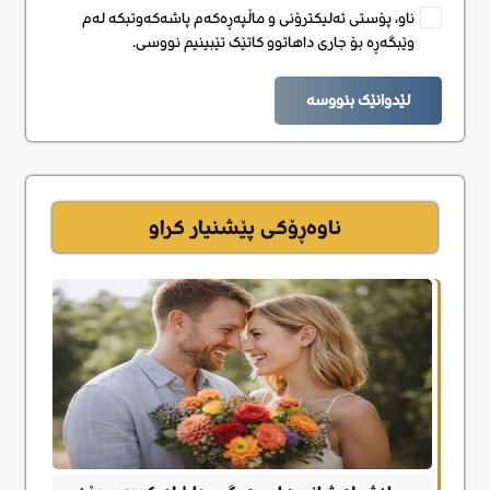
ناو، پۆستی ئەلیکترۆنی و ماڵپەڕەکەم پاشەکەوتبکە لەم
وێبگەڕە بۆ جاری داهاتوو کاتێک تێبینیم نووسی.
لێدوانێک بنووسە
ناوەڕۆکی پێشنیار کراو