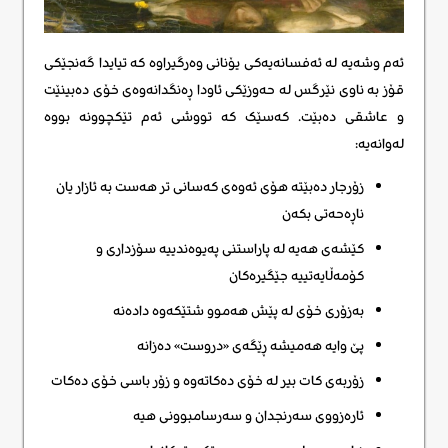
ئەم وشەیە لە ئەفسانەیەکی یۆنانی وەرگیراوە کە تیایدا گەنجێکی
قۆز بە ناوی نێرگس لە حەوزێکی ئاودا ڕەنگدانەوەی خۆی دەبینێت
و عاشقی دەبێت. کەسێک کە تووشی ئەم تێکچوونە بووە
لەوانەیە:
زۆرجار دەبێتە هۆی ئەوەی کەسانی تر هەست بە ئازار یان
ناڕەحەتی بکەن
کێشەی هەیە لە پاراستنی پەیوەندییە سۆزداری و
کۆمەڵایەتییە جێگیرەکان
بەزۆری خۆی لە پێش هەموو شتێکەوە دادەنه
پێ وایە هەمیشە ڕێگەی «دروست» دەزانه
زۆربەی کات بیر لە خۆی دەکاتەوە و زۆر باسی خۆی دەکات
ئارەزووی سەرنجدان و سەرسامبوونی هیه