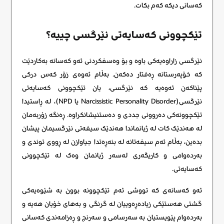
کەسانی دیکە کەم بکات.
تێکچوونی کەسایەتی نێرگسی چییە؟
نێرگسی زاراوەیەکی باوه و بۆ وەسفکردنی ئەو کەسانە بەکاردێت
کە خۆپەرستانە ڕەفتار دەکەن. بەڵام ئەوەی زۆر کەس درکی
پێناکەن ئەوەیە کە نێرگسی، یان تێکچوونی کەسایەتی
نێرگسی(Narcissistic Personality Disorder یا NPD)، لە ڕاستیدا
تێکچوونەکی دەروونی جددی و دەستنیشانکراوە. ڕەنگە زۆربەمان
لە هەندێک کات لە ژیانماندا هەندێک سیفەتی نێرگسیمان پیشان
بدەین، بەڵام ئەم سیفەتانە لە بنەڕەتدا جیاوازن لە ڕووی توندی و
بەردەوامی و کاریگەری لەسەر ژیانمان وەک لە تێکچوونی
کەسایەتی.
ئەو کەسانەی کە تووشی ئەم تێکچوونە بوون بە شێوەیەکی
گشتی هەستێکی زیادەڕەوییان لە گرنگی و بەهای خۆیان هەیە و
بەردەوام پێویستیان بە سەرسامی و سەرنج و ڕەزامەندی کەسانی