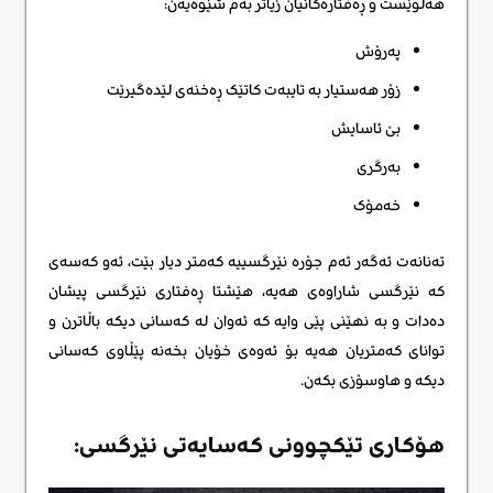
هەڵوێست و ڕەفتارەکانیان زیاتر بەم شێوەیەن:
پەرۆش
زۆر هەستیار بە تایبەت کاتێک ڕەخنەی لێدەگیرێت
بێ ئاسایش
بەرگری
خەمۆک
تەنانەت ئەگەر ئەم جۆرە نێرگسییە کەمتر دیار بێت، ئەو کەسەی
کە نێرگسی شاراوەی هەیە، هێشتا ڕەفتاری نێرگسی پیشان
دەدات و بە نهێنی پێی وایە کە ئەوان لە کەسانی دیکە باڵاترن و
توانای کەمتریان هەیە بۆ ئەوەی خۆیان بخەنە پێڵاوی کەسانی
دیکە و هاوسۆزی بکەن.
هۆکاری تێکچوونی کەسایەتی نێرگسی: