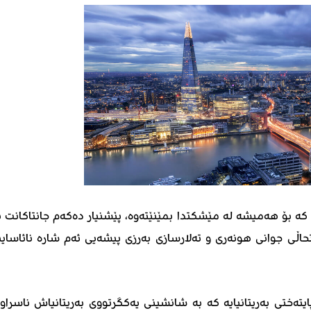
ە بۆ هەمیشە لە مێشکتدا بمێنێتەوە، پێشنیار دەکەم جانتاکانت ب
اڵی جوانی هونەری و تەلارسازی بەرزی پیشەیی ئەم شارە نائاسایی
نگلیزی London لە ڕاستیدا پایتەختی بەریتانیایە کە بە شانشینی یەکگرتووی بەریتانیاش ناسراو