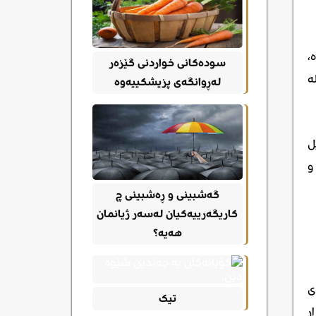
،
سودەکانی خواردنی گێزەر
لە
لەڕوانگەی پزیشکییەوە
ل
و
گەشبینی و ڕەشبینی چ
کاریگەرییەکیان لەسەر ژیانمان
هەیە؟
ی
تیک
ار