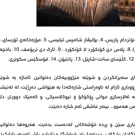
ئۆپێراخانە و مۆزەخانەی گارنیەر،7. کتێبخانەی ئۆپێرا، 8. پلاس دی کۆنکۆرد لا کۆنکۆرد ، 9. ئا
ی سەیرانکردن و شوێنە مێژووییەکان دەتوانین ئاماژە بە شوێن
باری ئارام لە ناوەڕاستی شارەکەدا بە هێواشی دەڕژێت، لە تەنیش
 تەلارسازی جوانی ڕۆکۆکۆ و نیوکلاسیکی، و کەمێک دوورتر، دار
س هەموو… بینەر عاشقی ئەم شارە دەبێت.
ووباری سێن و پردە خۆشەکانی لەدەست بدەیت، هەروەها دەتوانی
گادان بۆ کافێ، سینەما، یان فرۆشگا، و زانیاری باش لەسەر بازاڕکرد