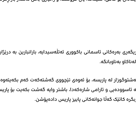
ری بەرەکانی ئاسمانی باکووری ئەتڵەسیدایە، بارانبارین بە درێژای
ناکاو بەناوبانگە.
 گەشتوگوزار له پاریسه، بۆ ئەوەی تێچووی گەشتەکەت کەم بکەیتەوە 
ە ئاسوودەیی و ئارامی شارەکەدا، باشتر وایە گەشت بکەیت بۆ پاری
ربگرە کاتێک گەڵا جوانەکانی پاییز پاریس دادەپۆشن.