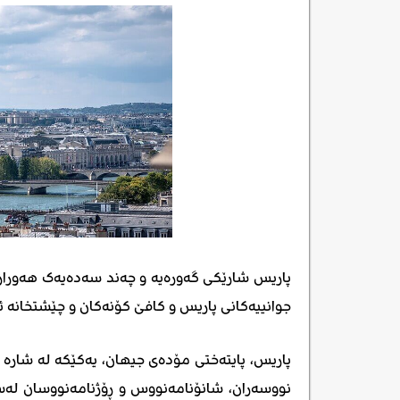
پاریس شارێکی گەورەیە و چەند سەدەیەک هەوراز 
جوانییەکانی پاریس و کافێ کۆنەکان و چێشتخانە
پاریس، پایتەختی مۆدەی جیهان، یەکێکە لە شارە ب
نووسەران، شانۆنامەنووس و ڕۆژنامەنووسان لەسەر