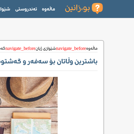
ماڵەوە
تەندروستی
شێواز
ماڵه‌وه‌
شێوازی ژیان
گەش
navigate_before
navigate_before
باشترین وڵاتان بۆ سەفەر و گەشتوگ