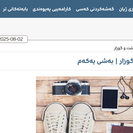
ی ژیان
گەشەکردنی کەسی
كارامەييى پەيوەندى
بابەتەکانی تر
2025-08-02
ت و گوزار
وزار | بەشی یەکەم