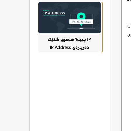
ن
ی
IP چییە؟ هەموو شتێک
دەربارەی IP Address