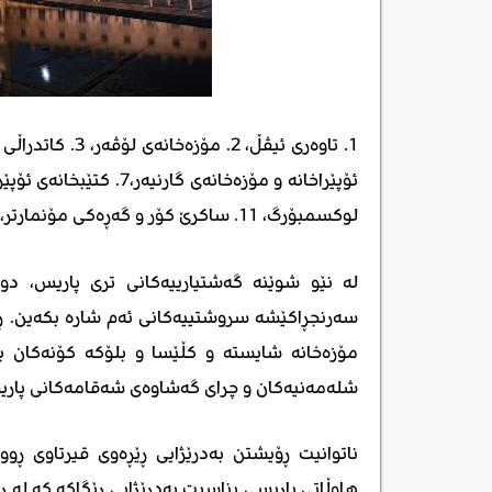
لوکسمبۆرگ، 11. ساکرێ کۆر و گەڕەکی مۆنمارتر، 12. کڵێسای سانت-شاپێل، 13. پانتیۆن، 14. فۆسگێس سکوێری.
لە نێو شوێنە گەشتیارییەکانی تری پاریس، دوا
سەرنجڕاکێشە سروشتییەکانی ئەم شارە بکەین. ڕوو
مۆزەخانە شایستە و کڵێسا و بلۆکە کۆنەکان بە
شلەمەنیەکان و چرای گەشاوەی شەقامەکانی پاری
ناتوانیت ڕۆیشتن بەدرێژایی ڕێڕەوی قیرتاوی ڕ
هاوڵاتی پاریسی بناسیت بەدرێژایی ڕێگاکە کە لە ڕێ