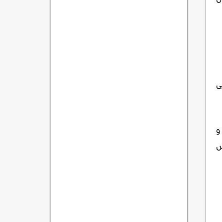
ی
و
س