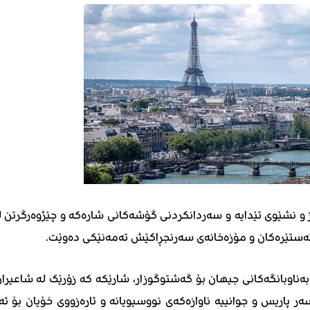
و نشێوی تێدایە و سەردانکردنی گۆشەکانی شارەکە و چێژوەرگرتن ل
 ئەستێرەکان و مۆزەخانەی سەرنجڕاکێش تەمەنێکی دەوێت.
ەناوبانگەکانی جیهان بۆ گەشتوگوزار، شارێکە کە زۆرێک لە شاعیران
 پاریس و جوانییە ناوازەکەی نووسیویانە و ئارەزووی خۆیان بۆ ئە