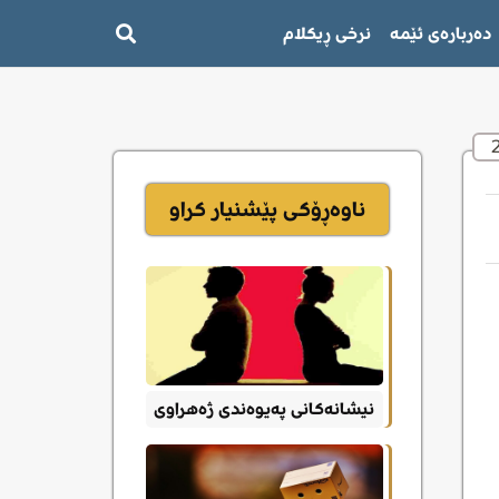
دەربارەی ئێمە
نرخی ڕیکلام
ناوەڕۆکی پێشنیار کراو
نیشانەکانی پەیوەندی ژەهراوی