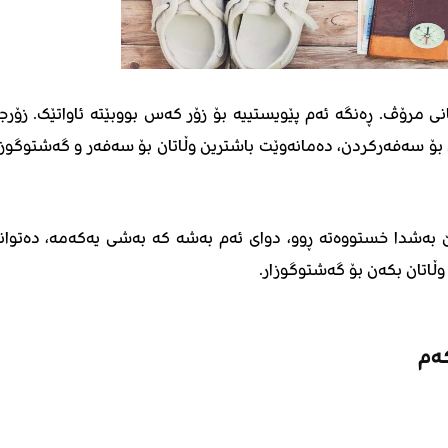
ی مرۆڤ. ڕەنگە ئەم پێویستییە بۆ زۆر کەس بووبێتە ئاواتێک. زۆرجا
بۆ سەفەرکردن، دەمانەوێت باشترین وڵاتان بۆ سەفەر و گەشتوگوزا
ێ بەشدا خستووەتە ڕوو، دوای ئەم بەشە کە بەشی یەکەمە، دەتوان
ڵاتان بکەن بۆ گەشتوگوزار.
کەم