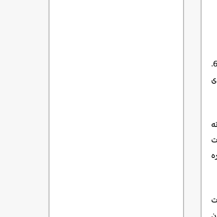
1. تاوەری ئیڤڵ، 2. مۆزەخانەی لۆڤەر، 3. کاتدراڵی نۆتردام پاریس، 4. بۆلیڤار شامپس ئیلیسی، 5. مۆزەخانەی ئۆرسای، 6.
رک دی تریۆمف، 10. باخچەی
ە
ت
ە
ت
ن