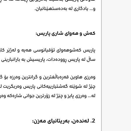
و… یادگاری لە بەدەستهێنانیان.
کەش و هەوای شاری پاریس:
پاریس کەشوهەوای ئۆقیانوسی هەیە و لەژێر کاریگە
ساڵ لە پاریس ڕوودەدات، پاریسیش بە بارانبارینی لە
وەرزی هاوین قەرەباڵغترین و گرانترین وەرزە بۆ
چێژ لە شوێنە گەشتیارییەکانی پاریس وەربگریت ل
لە… وەرزی پایز و چێژ لە زۆرترین جوانی شارەکە وە
2. لەندەن، بەریتانیای مەزن: