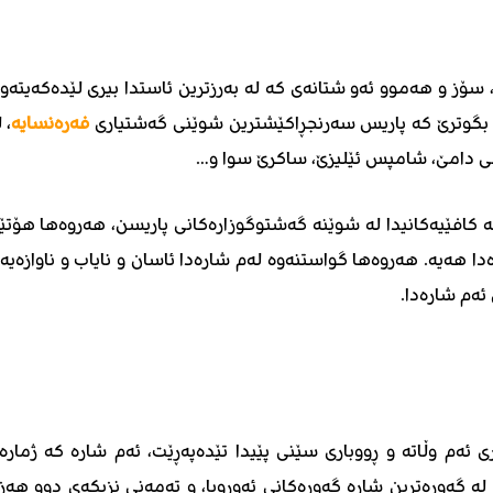
ۆز و هەموو ئەو شتانەی کە لە بەرزترین ئاستدا بیری لێدەکەیتەوە
 بگوترێ کە پاریس سەرنجڕاکێشترین شوێنی گەشتیاری
فەرەنسایە
، 
اڵی دامێ، شامپس ئێلیزێ، ساکرێ سوا و…
 کافێیەکانیدا لە شوێنە گەشتوگوزارەکانی پاریسن، هەروەها هۆتێ
دا هەیە. هەروەها گواستنەوە لەم شارەدا ئاسان و نایاب و ناوازەیە 
ئەم شارەدا.
ی ئەم وڵاتە و ڕووباری سێنی پێیدا تێدەپەڕێت، ئەم شارە کە ژمارە
2٬165٬000 کەسە، یەکێکە لە گەورەترین شارە گەورەکانی ئەوروپا، و تەمەنی نزیکەی دوو هەز