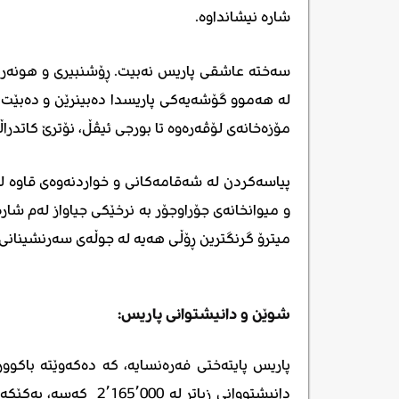
شارە نیشانداوە.
سەختە عاشقی پاریس نەبیت. ڕۆشنبیری و هونەر، س
لە هەموو گۆشەیەکی پاریسدا دەبینرێن و دەبێت
مۆزەخانەی لۆڤەرەوە تا بورجی ئیڤڵ، نۆترێ کاتدر
پیاسەکردن لە شەقامەکانی و خواردنەوەی قاوە لە
و میوانخانەی جۆراوجۆر بە نرخێکی جیاواز لەم شارە
میترۆ گرنگترین ڕۆڵی هەیە لە جوڵەی سەرنشینانی 
شوێن و دانیشتوانی پاریس:
پاریس پایتەختی فەرەنسایە، کە دەکەوێتە باکوور
دانیشتووانی زیاتر لە 