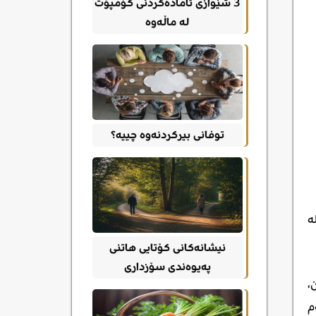
3 شێوازی ئامادەکردنی کۆمپۆت
له ماڵەوە
توفانی بیرکردنەوە چییە؟
ە
نیشانەکانی کۆتایی هاتنی
پەیوەندی سۆزداری
،
م