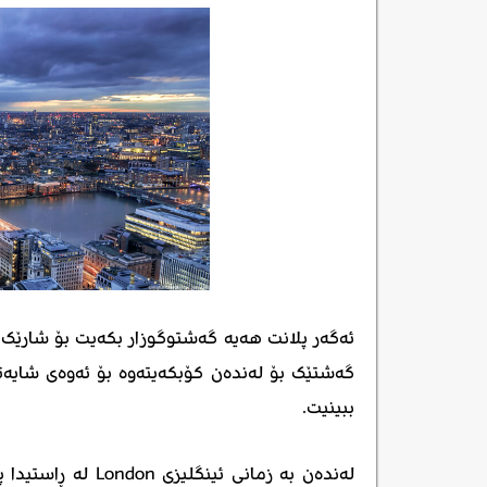
ئەگەر پلانت هەیە گەشتوگوزار بکەیت بۆ شارێک ک
گەشتێک بۆ لەندەن کۆبکەیتەوە بۆ ئەوەی شایەتح
ببینیت.
لەندەن بە زمانی ئی