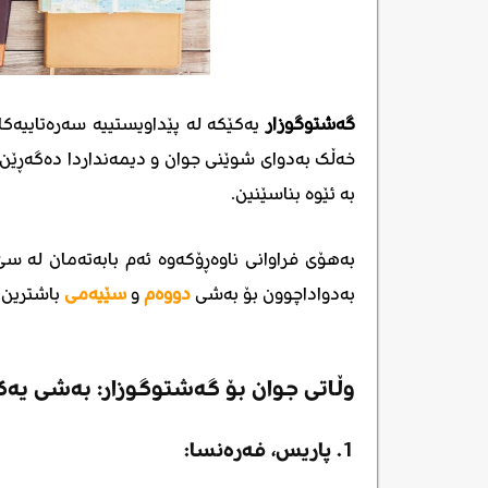
گەشتوگوزار
یەکێکە لە پێداویستییە سەرەتاییەکان
خەڵک بەدوای شوێنی جوان و دیمەنداردا دەگەڕێن 
بە ئێوە بناسێنین.
بەهۆی فراوانی ناوەڕۆکەوە ئەم بابەتەمان لە س
بەدواداچوون بۆ بەشی
دووەم
و
سێیەمی
باشترین و
وڵاتی جوان بۆ گەشتوگوزار: بەشی یە
1. پاریس، فەرەنسا: