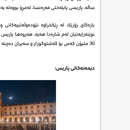
ساڵە، پاریسی پایتەختی فەرەنسا، ئەمڕۆ بووەتە یەک
بارەگای زۆرێک لە ڕێکخراوە نێودەوڵەتییەکانی و
نوێنەرایەتیان لەم شارەدا هەیە، هەروەها پاریس 
30 ملیۆن کەس بۆ گەشتوگوزار و سەیران دەچنە ئەوێ.
دیمەنەکانی پاریس: