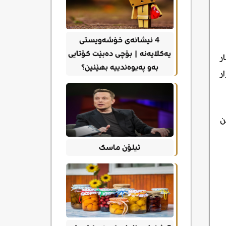
4 نیشانەی خۆشەویستی
یەکلایەنە | بۆچی دەبێت کۆتایی
ر
بەو پەیوەندییە بهێنین؟
ر
ن
ئیلۆن ماسک