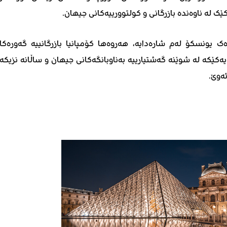
ێک لە ناوەندە بازرگانی و کولتوورییەکانی جیهان.
ەک یونسکۆ لەم شارەدایە، هەروەها کۆمپانیا بازرگانییە گەورەکا
یەکێکە لە شوێنە گەشتیارییە بەناوبانگەکانی جیهان و ساڵانە نزیکە