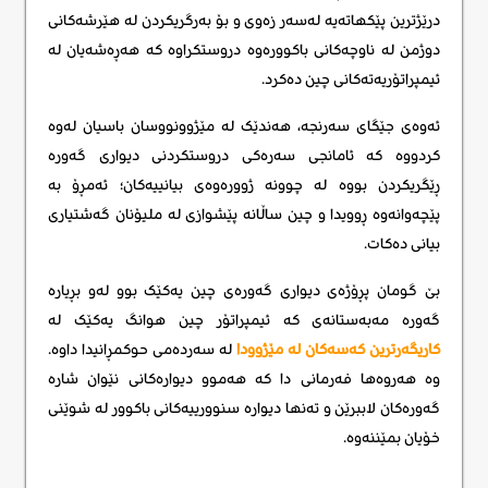
درێژترین پێکهاتەیە لەسەر زەوی و بۆ بەرگریکردن لە هێرشەکانی
دوژمن لە ناوچەکانی باکوورەوە دروستکراوە کە هەڕەشەیان لە
ئیمپراتۆریەتەکانی چین دەکرد.
ئەوەی جێگای سەرنجە، هەندێک لە مێژوونووسان باسیان لەوە
کردووە کە ئامانجی سەرەکی دروستکردنی دیواری گەورە
ڕێگریکردن بووە لە چوونە ژوورەوەی بیانییەکان؛ ئەمڕۆ بە
پێچەوانەوە ڕوویدا و چین ساڵانە پێشوازی لە ملیۆنان گەشتیاری
بیانی دەکات.
بێ گومان پڕۆژەی دیواری گەورەی چین یەکێک بوو لەو بڕیارە
گەورە مەبەستانەی کە ئیمپراتۆر چین هوانگ یەکێک لە
کاریگەرترین کەسەکان لە مێژوودا
لە سەردەمی حوکمڕانیدا داوە.
وە هەروەها فەرمانی دا کە هەموو دیوارەکانی نێوان شارە
گەورەکان لاببرێن و تەنها دیوارە سنوورییەکانی باکوور لە شوێنی
خۆیان بمێننەوە.