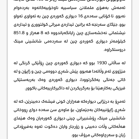
ئەمەش بەهۆی ململانێ سیاسییە ناوخۆییەکانەوە بەردەوام
نەبوو. تا کۆتایی سەدەی 16 دیواری گەورەی چین بە تەواوی تەواو
بوو. جێگای سەرنجە کە بزانین ئیدارەی میراتی کولتووری و ئیدارەی
نیشتمانی نەخشەسازی چین ڕایانگەیاندووە کە 8 هەزار و 851.8
کیلۆمەتر دیواری گەورەی چین لە سەردەمی شانشینی مینگ
دروستکراوە.
لە ساڵانی 1930 بوو کە دیواری گەورەی چین ڕۆڵێکی گرنگی لە
مێژووی ئەم وڵاتەدا هەبوو. پێش شەڕی دووەمی چین و ژاپۆن و لە
کاتی جەنگی یەکگرتوودا، دیواری گەورەی وەک بەربەستێکی
فیزیکی بەکارهێنا بۆ بەرگریکردن لە داگیرکارییەکانی باکوور.
ئەمڕۆ بە درێژایی دیوارەکە هەزاران کونی فیشەک دەبینرێن، کە لە
شەڕی ژاپۆنییەکان بەجێماون، بۆ ماوەی سێ سەدە دوای ڕووخانی
شانشینی مینگ، ڕۆشنبیرانی چینی دیواری گەورەیان وەک هێمای
هەڵەکانی وڵات دەبینی و زۆرجار وایان دەگوت ئەوە بەفیڕۆدانی
ژیان و سەرچاوەکانی مرۆڤ بوو.