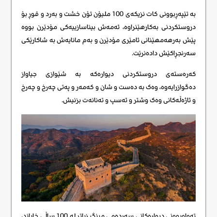
بە تێپەڕبوونی کات نزیکەی 100 ملیۆن تۆن خشت و بەرد و قوڕ بۆ
دروستکردنی بەکارهێنراوە، ئەمەش بیناسازییەکی مۆدێرن بووە
پێش بەرهەمهێنانی ئامێری مۆدێرن و بەم مانایەش بە شاکارێکی
سەرنجڕاکێش دادەنرێت.
کەرەستەی دروستکردنی دیوارەکە بە شێوازی جیاواز
دەگوازرایەوە، وەک بە دەست و شان و کەمەر و پەتی چەرخ و چەرخ
و ئاژەڵەکانی وەک وشتر و ئەسپ و تەنانەت بزنیش.
تەواوبوونی دیوارەکانی سەردەمی مینگ زیاتر لە 100 ساڵی خایاند،