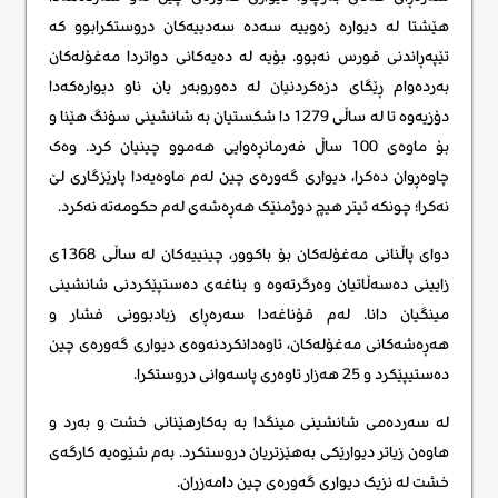
هێشتا لە دیوارە زەوییە سەدە سەدییەکان دروستکرابوو کە
تێپەڕاندنی قورس نەبوو. بۆیە لە دەیەکانی دواتردا مەغۆلەکان
بەردەوام ڕێگای دزەکردنیان لە دەوروبەر یان ناو دیوارەکەدا
دۆزیەوە تا لە ساڵی 1279 دا شکستیان بە شانشینی سۆنگ هێنا و
بۆ ماوەی 100 ساڵ فەرمانڕەوایی هەموو چینیان کرد. وەک
چاوەڕوان دەکرا، دیواری گەورەی چین لەم ماوەیەدا پارێزگاری لێ
نەکرا؛ چونکە ئیتر هیچ دوژمنێک هەڕەشەی لەم حکومەتە نەکرد.
دوای پاڵنانی مەغۆلەکان بۆ باکوور، چینییەکان لە ساڵی 1368ی
زایینی دەسەڵاتیان وەرگرتەوە و بناغەی دەستپێکردنی شانشینی
مینگیان دانا. لەم قۆناغەدا سەرەڕای زیادبوونی فشار و
هەڕەشەکانی مەغۆلەکان، ئاوەدانکردنەوەی دیواری گەورەی چین
دەستیپێکرد و 25 هەزار تاوەری پاسەوانی دروستکرا.
لە سەردەمی شانشینی مینگدا بە بەکارهێنانی خشت و بەرد و
هاوەن زیاتر دیوارێکی بەهێزتریان دروستکرد. بەم شێوەیە کارگەی
خشت لە نزیک دیواری گەورەی چین دامەزران.