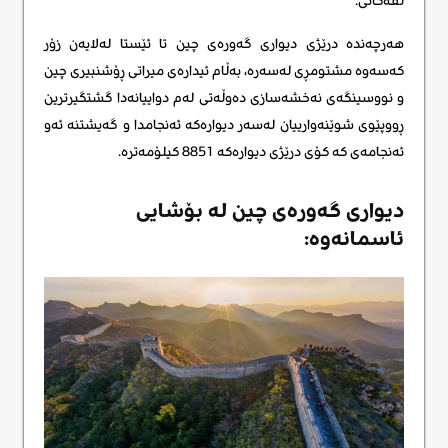
لقەکانی.
هەرچەندە درێژی دیواری گەورەی چین تا ئێستا لەلایەن زۆر
کەسەوە مشتومڕی لەسەرە، بەڵام ئیدارەی میراتی ڕۆشنبیری چین
و نووسینگەی نەخشەسازی دەوڵەتی لەم دواییانەدا گشتگیرترین
ڕووپێوی شوێنەوارییان لەسەر دیوارەکە ئەنجامدا و گەیشتنە ئەو
ئەنجامەی کە کۆی درێژی دیوارەکە 8851 کیلۆمەترە.
دیواری گەورەی چین لە بۆشایی
ئاسمانەوە: