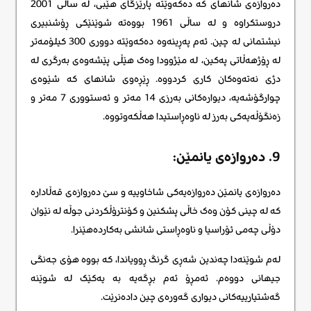
دەروازەی شانهای کە دەکەوێتە پارێزگای هێبی، لە ساڵی 2001
دروستکراوە و لە ساڵی 1961 بووەتە شوێنێکی ڕۆشنبیری
نیشتمانی لە چین. ئەم پەڕینەوە دەکەوێتە دووری 300 کیلۆمەتر
لە ڕۆژهەڵاتی پەکین، لە مێژوودا وەک هێڵی پێشەوەی بەرگری لە
دژی نەتەوەکان کاری کردووە. ڕێڕەوی شانهای کە شێوەی
چوارگۆشەیە، دیوارەکانی بەرزی 14 مەتر و ئەستووری 7 مەتر و
زەنگۆڵەیەکی بەرز لە ناوەڕاستیدا هەڵکەوتووە.
9. دەروازەی یانمێن:
دەروازەی یانمێن دەروازەیەکی شاخاوییە و سێ دەروازەی قەڵادارە
کە لە چینی کۆن وەک خاڵی پشکنین و کۆنترۆڵکردنی جوڵە لە نێوان
دۆڵی چەمی ئۆراسیا و ناوەڕاستی شانشی بەکاردەهێنرا.
لەم شوێنەدا چەندین شەڕی گرنگ ڕوویاندا، کە بووە هۆی جەنگی
جیهانی دووەم. ئەمڕۆ ئەم بڕگەیە بە یەکێک لە شوێنە
گەشتیارییەکانی دیواری گەورەی چین دادەنرێت.