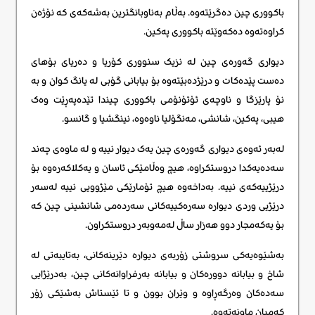
باکووری چین دەگرێتەوە. بەڵام بەناوبانگترین بەشەکەی کە نۆژەن
کراوەتەوە دەکەوێتە باکووری پەکین.
دیواری گەورەی چین لە نزیک سنووری کۆریا و دەریای بۆهای
دەست پێدەکات و درێژدەبێتەوە بۆ بیابانی گۆبی لە یانگ کوان و بە
نۆ پارێزگا و ناوچەی ئۆتۆنۆمی باکووری چیندا تێدەپەڕێت وەک
هیبی، پەکین، شانشی، مەنگۆلیا ناوەوە، نینگشیا و گانسو.
لەبەر ئەوەی دیواری گەورەی چین یەک دیوار نییە و لە ماوەی چەند
سەدەیەکدا دروستکراوە، هیچ وەڵامێکی ئاسان و یەکلاکەرەوە بۆ
درێژییەکەی نییە. بەداخەوە هیچ تۆمارێکی مێژوویی نییە لەسەر
درێژیی وردی دیوارە سەرەکییەکانی سەردەمی شانشینی چین کە
بۆ یەکەمجار دوو هەزار ساڵ لەمەوبەر دروستکراون.
بەشێوەیەکی سروشتی زۆربەی دیوارە دێرینەکانی، بەتایبەتی لە
شاخ و بیابانە دوورەکان و بیابانە بەرفراوانەکانی چین، بەدرێژایی
سەدەکان وەرگەڕاوە و وێران بوون و تا ئێستاش بەشێکی زۆر
کەمیان ماونەتەوە.