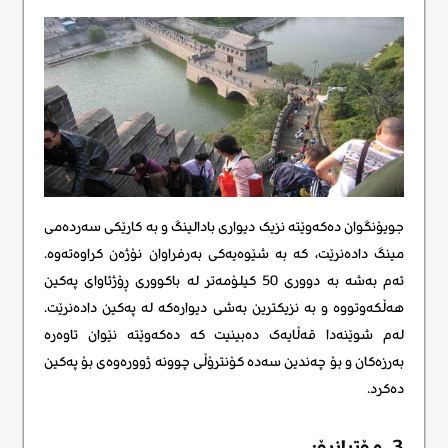
جویۆنگوان دەکەوێتە نزیک دیواری بادالینگ و بە کارێکی سەردەمی
مینگ دادەنرێت، کە بە شێوەیەکی بەرفراوان نۆژەن کراوەتەوە.
ئەم بەشە بە دووری 50 کیلۆمەتر لە باکووری ڕۆژئاوای پەکین
هەڵکەوتووە و بە نزیکترین بەشی دیوارەکە لە پەکین دادەنرێت.
لەم شوێنەدا قەڵایەک دەبینیت کە دەکەوێتە نێوان تاوەرە
بەرزەکان و بۆ چەندین سەدە کۆنترۆڵی چوونە ژوورەوەی بۆ پەکین
دەکرد.
3. مۆتیانیۆ: