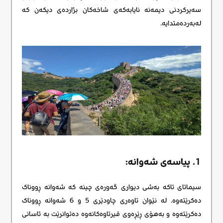
سەیرکردنی دیمەنە نایابەکەی شاخەکان بژاردەی دیکەن کە
لەبەردەمتدایە.
1. پیاسەی شەوانە:
سیماتای ​​تاکە بەشی دیواری گەورەی چینە کە شەوانە ڕووناک
دەکرێتەوە. لە نێوان تاوەری چاودێری 5 و 6 شەوانە ڕووناک
دەکرێتەوە و بەهۆی ڕێڕەوی قیرتاوەکانەوە دەتوانرێت بە ئاسانی