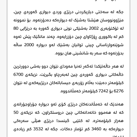
جگە لە سەختی دیاریکردنی درێژی وردی دیواری گەورەی چین،
مێژوونووسان هێشتا بەشێک لە دیوارەکە دەدۆزنەوە. بۆ نموونە
لە ئۆکتۆبەری 2002 بەشێکی نوێی دیواری گەورە بە درێژایی 80
کم لە باکووری ڕۆژئاوای چین دۆزرایەوە. چەند مانگێک پێش ئەوە
شوێنەوارناسانی چینی توانیان بەشێک لەو دیوارە 2000 ساڵە
بدۆزنەوە کە سەر بە شانشینی هان بووە.
لە هەر حاڵەتێکدا ئەگەر تەنیا مەودای نێوان دوو بەشی دوورترین
خاڵەکانی دیواری گەورەی چین لەبەرچاو بگیرێت، نزیکەی 6700
کیلۆمەتر دەبێت؛ بەڵام زۆربەی حیساباتەکان درێژییەکەی لە نێوان
6276 بۆ 7242 کیلۆمەتر خەمڵاندووە.
هەندێک لە خەمڵاندنەکان درێژی کۆی ئەو دیوارە جۆراوجۆرانەی
کە لە هەموو خانەدانەکانی چین دروستکراون، کە نزیکەی 50
هەزار کیلۆمەترە. لە کتێبی گینسدا درێژی هێڵی سەرەکی
دیوارەکە بە 3460 کم تۆمار دەکات، جگە لە 3532 کم زیادەی