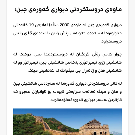
ماوەی دروستکردنی دیواری گەورەی چین:
دیواری گەورەی چین لە ماوەی 2000 ساڵدا لەلایەن 19 خانەدانی
جیاوازەوە لە سەدەی حەوتەمی پێش زایین تا سەدەی 16ی زایینی
دروستکراوە.
چوار کەس ڕۆڵی گرنگیان لە دروستکردنیدا بینی: دوکێک لە
شانشینی ژۆو، ئیمپراتۆری یەکەمی شانشینی چین، ئیمپراتۆر وو لە
شانشینی هان و ژەنەڕاڵ چی جیگوانگ لە شانشینی مینگ.
لە کاتی دروستکردنی دیواری گەورەدا لە سەردەمی شانشینی چین
و هان و مینگ تەنانەت سزایەکی تایبەت بۆ تاوانباران هەبوو کە
کارکردن لەسەر دیواری گەورە لەخۆدەگرت.