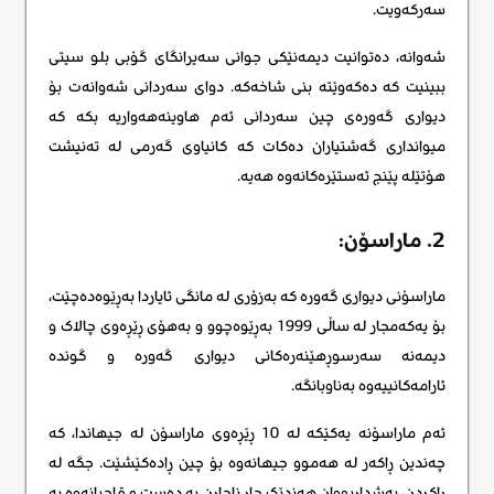
سەرکەویت.
شەوانە، دەتوانیت دیمەنێکی جوانی سەیرانگای گۆبی بلو سیتی
ببینیت کە دەکەوێتە بنی شاخەکە. دوای سەردانی شەوانەت بۆ
دیواری گەورەی چین سەردانی ئەم هاوینەهەواریە بکە کە
میوانداری گەشتیاران دەکات کە کانیاوی گەرمی لە تەنیشت
هۆتێلە پێنج ئەستێرەکانەوە هەیە.
2. ماراسۆن:
ماراسۆنی دیواری گەورە کە بەزۆری لە مانگی ئایاردا بەڕێوەدەچێت،
بۆ یەکەمجار لە ساڵی 1999 بەڕێوەچوو و بەهۆی ڕێڕەوی چالاک و
دیمەنە سەرسوڕهێنەرەکانی دیواری گەورە و گوندە
ئارامەکانییەوە بەناوبانگە.
ئەم ماراسۆنە یەکێکە لە 10 ڕێڕەوی ماراسۆن لە جیهاندا، کە
چەندین ڕاکەر لە هەموو جیهانەوە بۆ چین ڕادەکێشێت. جگە لە
ڕاکردن، بەشداربووان هەندێک جار ناچارن بە دەست و قاچیانەوە بە