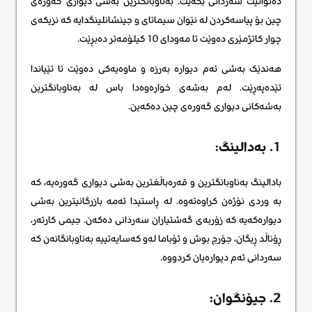
دەتوانیت سەردانی بکەیت. بەناوبانگترین بەشی دیواری گەورەی
چین بۆ پیاسەکردن لە نێوان سیماتای ​​و جینشانلینگدایە کە نزیکەی
چوار کاتژمێری دەوێت تا مەودای 10 کیلۆمەتر دەبڕێت.
هەندێک بەشی ئەم دیوارە بەرزە و ماوەیەکی دەوێت تا تێیاندا
تێدەپەڕێت. لەم بەشەی خوارەوەدا باس لە بەناوبانگترین
بەشەکانی دیواری گەورەی چین دەکەین.
1. بەدالینگ:
بادالینگ بەناوبانگترین و قەرەباڵغترین بەشی دیواری گەورەیە، کە
بە وردی نۆژەن کراوەتەوە. لە ڕاستیدا ئەمە بازرگانیترین بەشی
دیوارەکەیە کە زۆربەی گەشتیاران سەردانی دەکەن. جیمی کارتەر،
ڕۆناڵد ڕیگان، جۆرج بوش و ئۆباما لەو کەسایەتییە بەناوبانگانەن کە
سەردانی ئەم دیوارەیان کردووە.
2. جیۆنگوان: