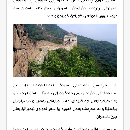
کاڵاکان. دوای چەندین ساڵ لە ئاڵوگۆڕی ئابووری و کولتووری
بەدرێژایی ڕێڕەوی جۆراوجۆر بەدرێژایی دیوارەکە، چەندین شار
دروستبوون، لەوانە ژانگجیاکۆ، گوبیکۆ و هتد.
لە سەردەمی شانشینی سۆنگ (1127-1279 ز)، چین
سەرهەڵدانی جۆرێکی نوێی جەنگاوەرانی مەغۆلی بەخۆیەوە بینی،
بە سەرکردایەتی جەنگیزخان، کە سوپایەکی بەهێز و دیسپلینیان
پێکهێنا و بە هەڕەشەیەکی گەورە بۆ سەر تەواوی ئیمپراتۆریەتی
چین دادەنران.
سەرەڕای قەڵای بەرچاو، دیواری گەورەی چین لەو سەردەمەدا