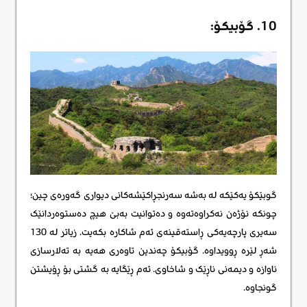
10. گۆبیکۆ:
گوبێکۆ یەکێکە لە بەشە سەرنجڕاکێشەکانی دیواری گەورەی چین؛
چونکە نۆژەن نەکراوەتەوە و دەتوانیت بەبێ هیچ دەستوەردانێک
سەیری پارچەیەکی ڕاستەقینەی ئەم شاکارە بکەیت. زیاتر لە 130
شەڕ لێرە ڕوویداوە. گۆبیکۆ چەندین تاوەری هەیە بە تەلارسازی
ناوازە و دیمەنی ناڕێک و شاخاوی. ئەم ڕێگایە بە گشتی بۆ ڕۆیشتن
گونجاوە.