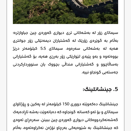
سیماتای ​​زۆر لە بەشەکانی تری دیواری گەورەی چین جیاوازترە؛
بەڵام بە گوێرەی زۆرێک لە گەشتیاران دیمەنێکی زۆر جوانتری
هەیە لە بەشەکانی سەرەوە. سیماتای ​​5.5 کیلۆمەتر درێژ
بووەتەوە و بەو پێیەی لێوارێکی زۆر بەرزی هەیە، بۆ گەشتیارانی
بەساڵاچوو و گەشتیارانی منداڵی بچووک یان سنووردارکردنی
جەستەیی گونجاو نییە.
5. جینشانلینگ:
جینشانلینگ دەکەوێتە دووری 150 کیلۆمەتر لە پەکین و ڕۆژئاوای
سیماتای ​​و بۆ ئەو کەسانە گونجاوە کە دەیانەوێت بەشە تاڕادەیەک
گەشەنەکردووەکانی دیواری گەورەی چین ببینن. سەرەڕای ئەوەی
کە جینشانلینگ بە شێوەیەکی بەرچاو نۆژەن نەکراوەتەوە، بەڵام