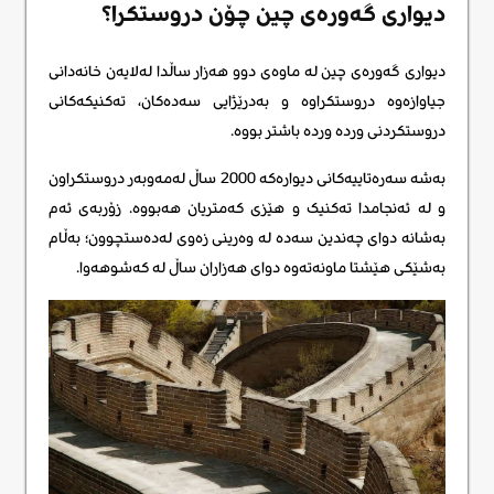
دیواری گەورەی چین چۆن دروستکرا؟
دیواری گەورەی چین لە ماوەی دوو هەزار ساڵدا لەلایەن خانەدانی
جیاوازەوە دروستکراوە و بەدرێژایی سەدەکان، تەکنیکەکانی
دروستکردنی وردە وردە باشتر بووە.
بەشە سەرەتاییەکانی دیوارەکە 2000 ساڵ لەمەوبەر دروستکراون
و لە ئەنجامدا تەکنیک و هێزی کەمتریان هەبووە. زۆربەی ئەم
بەشانە دوای چەندین سەدە لە وەرینی زەوی لەدەستچوون؛ بەڵام
بەشێکی هێشتا ماونەتەوە دوای هەزاران ساڵ لە کەشوهەوا.