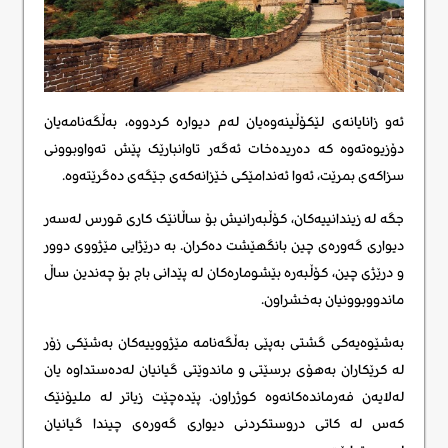
ئەو زانایانەی لێکۆڵینەوەیان لەم دیوارە کردووە، بەڵگەنامەیان
دۆزیوەتەوە کە دەریدەخات ئەگەر تاوانبارێک پێش تەواوبوونی
سزاکەی بمرێت، ئەوا ئەندامێکی خێزانەکەی جێگەی دەگرێتەوە.
جگە لە زیندانییەکان، کۆڵبەرانیش بۆ ساڵانێک کاری قورس لەسەر
دیواری گەورەی چین بانگهێشت دەکران. بە درێژایی مێژووی دوور
و درێژی چین، کۆڵبەرە بێشومارەکان لە پێدانی باج بۆ چەندین ساڵ
ماندووبوونیان بەخشراون.
بەشێوەیەکی گشتی بەپێی بەڵگەنامە مێژووییەکان بەشێکی زۆر
لە کرێکاران بەهۆی برسێتی و ماندوێتی گیانیان لەدەستداوە یان
لەلایەن فەرماندەکانەوە کوژراون. پێدەچێت زیاتر لە ملیۆنێک
کەس لە کاتی دروستکردنی دیواری گەورەی چیندا گیانیان