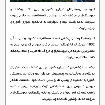
لەوانەیە بیستبێتتان دیواری گەورەی چین تاکە پێکهاتەی
دروستکراوی مرۆڤە کە لە بۆشایی ئاسمانەوە بە چاوی ڕووت
ببینرێت. ئەمە ڕاست نییە و ناتوانرێت لە مانگەوە دیواری گەورەی
چین ببینرێت.
لە ڕاستیدا ڕەگ و ڕیشەی ئەم ئەفسانەیە دەگەڕێتەوە بۆ ساڵی
1932؛ جارێک لە کارتۆنێکدا ئیدیعای کرد، دیواری گەورەی چین بە
بەهێزترین بەرهەمی دروستکراوی مرۆڤ دادەنرێت و تاکە پێکهاتە
کە لە مانگەوە ببینرێت.
جگە لەو کێشەیەی کە دیواری گەورەی چین تەنها حەوت مەتر پان
دەبێتەوە، بەدڵنیاییەوە پیسبوونی هەوای ئەو وڵاتە بەربەستێکی
گەورەیە لەبەردەم بینینی لە بۆشایی ئاسمانەوە. تەنانەت ئەگەر
دیواری گەورەی چین لە خولگەی نزیک زەویەوە ببینرێت، ئەوە
ڕاست نییە کە ئەو دیوارەی باسکراوە تاکە پێکهاتەی دروستکراوی
مرۆڤە کە لە بۆشایی ئاسمانەوە ببینرێت.