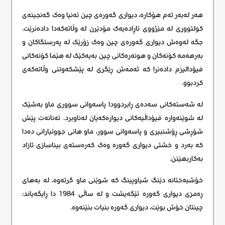
هەر لەبەر ئەم هۆکارە، دیواری گەورەی چین تەنیا وەک گەنجینەی
کولتووری لە مێژووی تاڕادەیەک مۆدێرن لە وڵاتەکەدا دادەنرێت.
جگە لەوەش دیواری گەورەی چین وەک زۆرێک لە پەرستگاکان و
بەرهەمە کۆنەکان و هونەرەکانی چین بەیەکێک لە هێما کۆنەکانی
فیۆدالیزم دادەنرا کە ئەمەش ڕێگری لە پێشکەوتنی وڵاتەکەی
کردبوو.
لە شەستەکانی سەدەی ڕابردوودا پاسەوانی سووری ماو بەشێک
لە شوێنەوارە فیۆداڵیەکانی دیوارەکەیان لەناوبرد. تەنانەت پێش
شۆڕشی ڕۆشنبیری و پاسەوانی سوور، ماو هانی جووتیارانی دەدا
کە بەرد و خشتی دیواری گەورە وەک کەرەستەی بیناسازی ئازاد
بەکاربهێنن.
خۆشبەختانە دێنگ شیاوپینگ کە شوێنی ماو گرتەوە، لە بەهای
ڕەمزی دیواری گەورە تێگەیشت و لە ساڵی 1984 دا ڕایگەیاند:
چینتان خۆش بوێت، دیواری گەورە بنیات بنێنەوە.