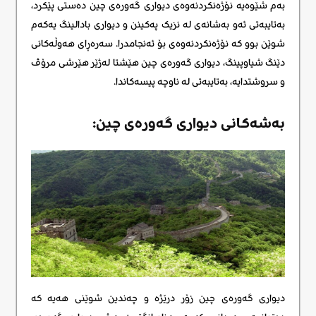
بەم شێوەیە نۆژەنکردنەوەی دیواری گەورەی چین دەستی پێکرد،
بەتایبەتی ئەو بەشانەی لە نزیک پەکینن و دیواری بادالینگ یەکەم
شوێن بوو کە نۆژەنکردنەوەی بۆ ئەنجامدرا. سەرەڕای هەوڵەکانی
دێنگ شیاوپینگ، دیواری گەورەی چین هێشتا لەژێر هێرشی مرۆڤ
و سروشتدایە، بەتایبەتی لە ناوچە پیسەکاندا.
بەشەکانی دیواری گەورەی چین:
دیواری گەورەی چین زۆر درێژە و چەندین شوێنی هەیە کە