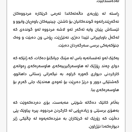
لەدەستدابێت.
ڕاستە لە زۆربەی حاڵەتەکاندا تەرمی کرێکارە مردووەکان
نەگەڕێندرانەوە گوندەکانیان بۆ ناشتن. چینییەکان باوەڕیان وابوو و
ئێستاش پێیان وایە ئەگەر ئەو لاشە مردووە لەو گوندەی کە
لەگەڵ باوباپیرانی تێیدا دەژی، نەنێژرێت، ڕۆحی ون دەبێت و وەک
جنۆکەیەکی برسی سەرگەردان دەبێت.
یەکێک لەو ئەفسانەیە باس لە مێنگ جیانگنۆ دەکات، کە ژنێکە کە
دوای چەند ڕۆژێک لە هاوسەرگیرییەکەی هاوسەرەکەی ڕەوانەی
کارکردنی دیواری گەورە کراوە. بە نیگەرانی زستانی داهاتوو،
گەشتێکی دوور و درێژ دەبڕێت بۆ ئەوەی هەندێک جلی گەرم بۆ
هاوسەرەکەی ببا.
بەڵام کاتێک دەگاتە شوێنی مەبەست، بۆی دەردەکەوێت کە
بەهۆی برسێتی و زیادەڕۆیی لە کارکردن مردووە. پیرە پیاوێک پێی
دەڵێت کە زۆرێک لە کرێکاران بە مێردەکەیەوە لە چاڵێکی ژێر
دیوارەکەدا نێژراون.