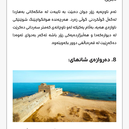
ئەم ناوچەیە زۆر جوان دەبێت بە تایبەت لە مانگەکانی بەهاردا
لەگەڵ گوڵکردنی گوڵی زەرد. هەرچەندە هوانگواچێنگ شوێنێکی
ناوازەی هەیە، بەڵام یەکێکە لەو ناوچانەی کەمتر سەردانی دەکرێت
لە دیوارەکەدا و هەڵبژاردەیەکی زۆر باشە ئەگەر بەدوای ئەوەدا
دەگەڕێیت لە قەرەباڵغی دوور بکەویتەوە.
8. دەروازەی شانهای: