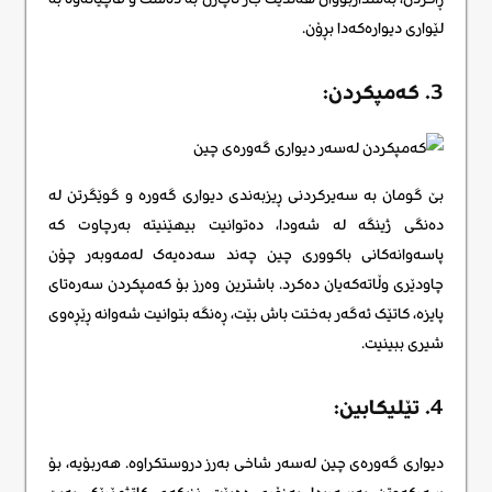
لێواری دیوارەکەدا بڕۆن.
3. کەمپکردن:
بێ گومان بە سەیرکردنی ڕیزبەندی دیواری گەورە و گوێگرتن لە
دەنگی ژینگە لە شەودا، دەتوانیت بیهێنیتە بەرچاوت کە
پاسەوانەکانی باکووری چین چەند سەدەیەک لەمەوبەر چۆن
چاودێری وڵاتەکەیان دەکرد. باشترین وەرز بۆ کەمپکردن سەرەتای
پایزە، کاتێک ئەگەر بەختت باش بێت، ڕەنگە بتوانیت شەوانە ڕێڕەوی
شیری ببینیت.
4. تێلیکابین:
دیواری گەورەی چین لەسەر شاخی بەرز دروستکراوە. هەربۆیە، بۆ