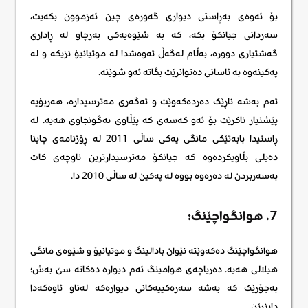
بۆ ئەوەی بەڕاستی دیواری گەورەی چین ئەزموون بکەیت،
سەردانی جیانکۆ بکە، کە بە شێوەیەکی بەرچاو لە ڕاداری
گەشتیاری دوورە، بەڵام لەگەڵ ئەوەشدا لە موتیانیۆ نزیکە و لە
پەکینەوە بە ئاسانی دەتوانرێت بگاتە ئەو شوێنە.
ئەم بەشە ناڕێک دەردەکەوێت و ئەگەری مەترسیدارە، هەربۆیە
پێشنیار ناکرێت بۆ ئەو کەسەی کە پێڵاوی نەگونجاوی هەیە. لە
ڕاستیدا بابەتێکی مانگی یەکی ساڵی 2011 لە ڕۆژنامەی چاینا
دەیلی بڵاویکردەوە کە جیانکۆ مەترسیدارترین ناوچەی کات
بەسەربردن لە دەرەوە بووە لە پەکین لە ساڵی 2010 دا.
7. هوانگواچێنگ:
هوانگواچێنگ دەکەوێتە نێوان بادالینگ و موتیانیۆ و شێوەی مانگی
هیلالی هەیە. دەریاچەی هوامینگ ئەم دیوارە دەکاتە سێ بەش؛
بەجۆرێک کە بەشە سەرەکییەکانی دیوارەکە لەناو ئاوەکەدا
دابنرێن.