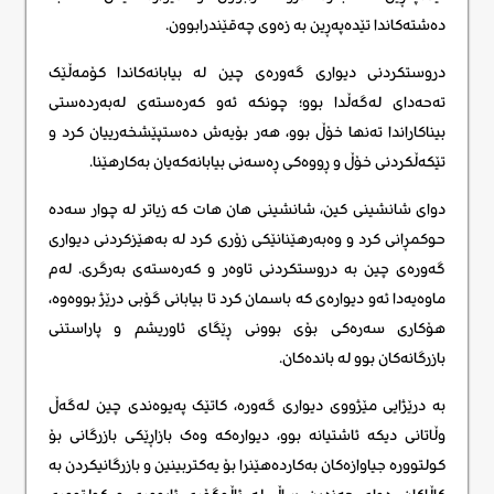
دەشتەکاندا تێدەپەڕین بە زەوی چەقێندرابوون.
دروستکردنی دیواری گەورەی چین لە بیابانەکاندا کۆمەڵێک
تەحەدای لەگەڵدا بوو؛ چونکە ئەو کەرەستەی لەبەردەستی
بیناکاراندا تەنها خۆڵ بوو، هەر بۆیەش دەستپێشخەرییان کرد و
تێکەڵکردنی خۆڵ و ڕووەکی ڕەسەنی بیابانەکەیان بەکارهێنا.
دوای شانشینی کین، شانشینی هان هات کە زیاتر لە چوار سەدە
حوکمڕانی کرد و وەبەرهێنانێکی زۆری کرد لە بەهێزکردنی دیواری
گەورەی چین بە دروستکردنی تاوەر و کەرەستەی بەرگری. لەم
ماوەیەدا ئەو دیوارەی کە باسمان کرد تا بیابانی گۆبی درێژ بووەوە،
هۆکاری سەرەکی بۆی بوونی ڕێگای ئاوریشم و پاراستنی
بازرگانەکان بوو لە باندەکان.
بە درێژایی مێژووی دیواری گەورە، کاتێک پەیوەندی چین لەگەڵ
وڵاتانی دیکە ئاشتیانە بوو، دیوارەکە وەک بازاڕێکی بازرگانی بۆ
کولتوورە جیاوازەکان بەکاردەهێنرا بۆ یەکتربینین و بازرگانیکردن بە