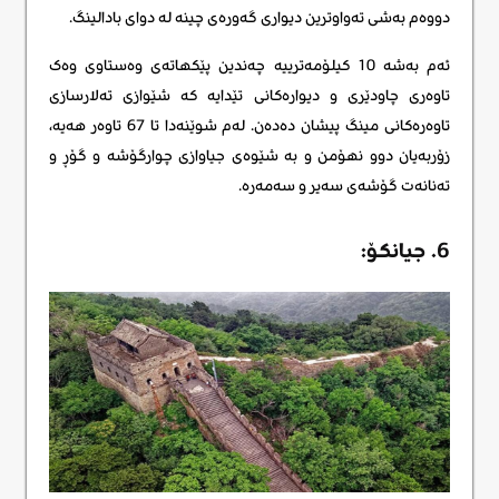
دووەم بەشی تەواوترین دیواری گەورەی چینە لە دوای بادالینگ.
ئەم بەشە 10 کیلۆمەترییە چەندین پێکهاتەی وەستاوی وەک
تاوەری چاودێری و دیوارەکانی تێدایە کە شێوازی تەلارسازی
تاوەرەکانی مینگ پیشان دەدەن. لەم شوێنەدا تا 67 تاوەر هەیە،
زۆربەیان دوو نهۆمن و بە شێوەی جیاوازی چوارگۆشە و گۆڕ و
تەنانەت گۆشەی سەیر و سەمەرە.
6. جیانکۆ: