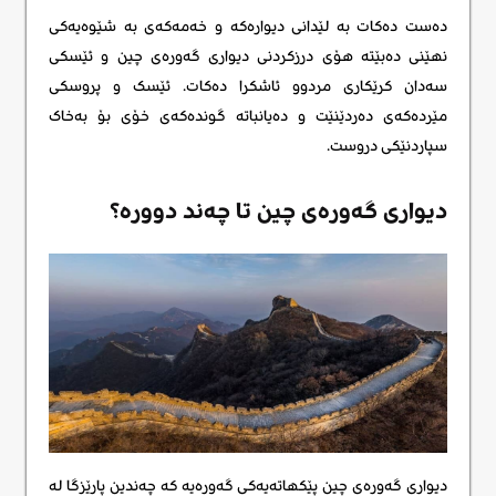
دەست دەکات بە لێدانی دیوارەکە و خەمەکەی بە شێوەیەکی
نهێنی دەبێتە هۆی درزکردنی دیواری گەورەی چین و ئێسکی
سەدان کرێکاری مردوو ئاشکرا دەکات. ئێسک و پروسکی
مێردەکەی دەردێنێت و دەیانباتە گوندەکەی خۆی بۆ بەخاک
سپاردنێکی دروست.
دیواری گەورەی چین تا چەند دوورە؟
دیواری گەورەی چین پێکهاتەیەکی گەورەیە کە چەندین پارێزگا لە