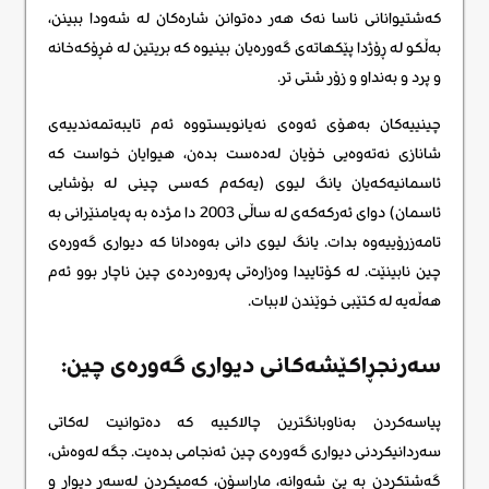
کەشتیوانانی ناسا نەک هەر دەتوانن شارەکان لە شەودا ببینن،
بەڵکو لە ڕۆژدا پێکهاتەی گەورەیان بینیوە کە بریتین لە فڕۆکەخانە
و پرد و بەنداو و زۆر شتی تر.
چینییەکان بەهۆی ئەوەی نەیانویستووە ئەم تایبەتمەندییەی
شانازی نەتەوەیی خۆیان لەدەست بدەن، هیوایان خواست کە
ئاسمانیەکەیان یانگ لیوی (یەکەم کەسی چینی لە بۆشایی
ئاسمان) دوای ئەرکەکەی لە ساڵی 2003 دا مژدە بە پەیامنێرانی بە
تامەزرۆییەوە بدات. یانگ لیوی دانی بەوەدانا کە دیواری گەورەی
چین نابینێت. لە کۆتاییدا وەزارەتی پەروەردەی چین ناچار بوو ئەم
هەڵەیە لە کتێبی خوێندن لاببات.
سەرنجڕاکێشەکانی دیواری گەورەی چین:
پیاسەکردن بەناوبانگترین چالاکییە کە دەتوانیت لەکاتی
سەردانیکردنی دیواری گەورەی چین ئەنجامی بدەیت. جگە لەوەش،
گەشتکردن بە پێ شەوانە، ماراسۆن، کەمپکردن لەسەر دیوار و