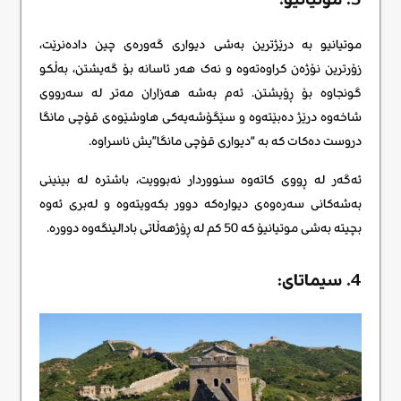
موتیانیو بە درێژترین بەشی دیواری گەورەی چین دادەنرێت،
زۆرترین نۆژەن کراوەتەوە و نەک هەر ئاسانە بۆ گەیشتن، بەڵکو
گونجاوە بۆ ڕۆیشتن. ئەم بەشە هەزاران مەتر لە سەرووی
شاخەوە درێژ دەبێتەوە و سێگۆشەیەکی هاوشێوەی قۆچی مانگا
دروست دەکات کە بە “دیواری قۆچی مانگا”یش ناسراوە.
ئەگەر لە ڕووی کاتەوە سنووردار نەبوویت، باشترە لە بینینی
بەشەکانی سەرەوەی دیوارەکە دوور بکەویتەوە و لەبری ئەوە
بچیتە بەشی موتیانیۆ کە 50 کم لە ڕۆژهەڵاتی بادالینگەوە دوورە.
4. سیماتای: