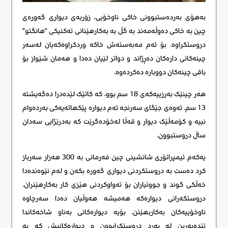
بەهۆی بەردەستبوونی خاکی ناوخۆیی، زۆربەی دیواری گەورەی
چین بە خاکی دەوڵەمەند بە گڵ بە بەکارهێنانی تەکنیکی “هانگتو”
دروستکراوە. بۆ ئەم مەبەستەش خاکە وردکراوەکەیان لەسەر
چینەکانی دارەکان دەڕژاند و دواتر لێیان دەدا و هەمان شێواز بۆ
باقی چینەکان دووبارە دەکردەوە.
هەر چینێک بەرزییەکەی 18 سم بوو، کە کاتێک لێدەدرا دەگەیشتە
13 سم. ئەوەی جێگای سەرنجە ئەم دیوارە پێکهاتەیەکی بەردەوام
نییە و کۆمەڵێک دیوار و قەڵا لەخۆدەگرێت کە بەدرێژایی سەدان
ساڵ دروستبوون.
یەکەم ئیمپراتۆری شانشینی چین فەرمانی بە 300 هەزار سەرباز
کرد دەست بە دروستکردنی دیواری گەورە بکەن و لەم نێوەندەدا
خەڵکی گوند و جووتیاران بۆ تەواوکردنی هێزی کار بەکارهێنران.
دروستکەرانی دیوارەکە هەمیشە هەوڵیان دەدا سەرچاوە
ناوخۆییەکان بەکاربهێنن. بۆیە دیوارەکانی بەناو شاخەکاندا
تێدەپەڕین لە بەرد دروستکرابوون و دیوارەکانیش کە بە