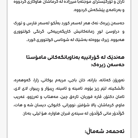
تاران و ئۆرکێسترای موجتەبا میرزادە لە کرماشان هاوکاری کردووە
و بەرنامەی پێشکەش کردووە.
حەسەن زیرەک نەک هەر لەسەر کورد بەڵکو لەسەر فارس و تورک
و دراوسێ لوڕ زمانەکانیش کاریگەرییەکی گرنگی کولتووری
هەبووە. زیرک بووەتە بەشێک لە شوناسی کولتووری کورد.
هەندێک لە گۆرانییە بەناوبانگەکانی مامۆستا
حەسەن زیرەک:
نەورۆز، کەتانە، بارانە، خان باجی، مریەم بوکانی، زارا، گەوهەرە،
ناڵشکینه، لێم زیز بۆوە، ئامینە و ئامینە، ڕیبۆار و ڕیبوار، لای لای،
ئامان دکتۆر، ڤارە قوربان، ئارەق چین، مەهتاب و ئەرزوو، غەریب
ماوم، کرماشان، یالا شۆفێر، نوورانی، کابوکێ، دیسان شه و هات،
گۆڵدۆر مانی گۆڵدۆر، له سینه‌ی قبران هاواره، هۆ لیلی، به‌ناز.
ئەحمەد شەماڵ: