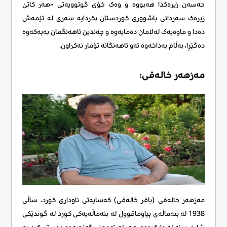
حەسەن زیرەکدا ھەبووە و وەک خۆی گوتوویەتی «ھەر کاتێ
زیرەک سەردانی باشووری کوردستان بکردایە سەری لە ئێمەش
دەدا و ماوەیەک لەلامان دەمایەوە و چەندین ئاھەنگمان بەیەکەوە
دەگێڕا، بەڵام بەداخەوە ئەو ئاھەنگانە تۆمار نەکراون.
مەزهەر خالەقی:
مەزهەر خالەقی (باقر خالەقی) کەسایەتی ناوداری کورد، ساڵی
1938 لە بنەماڵەی پیاوماقوول لە بنەماڵەیەکی کورد لە گوندێکی