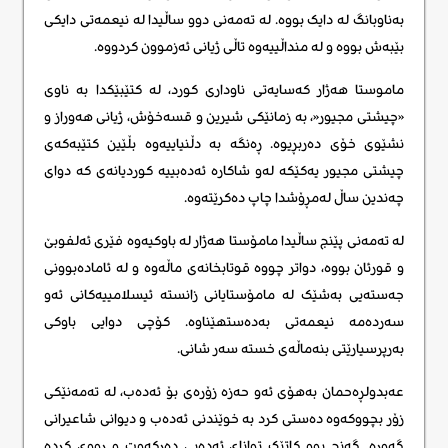
بەناوبانگ لە دایک بووە. لە تەمەنی دوو ساڵیدا لە نیعمەتی دایکی
بێبەش بووە و لە منداڵییەوە تاڵی ژیانی ئەزموون کردووە.
ماموستا هەژار کەسایەتی ناوداری کورد، لە کتێبێکدا بە ناوی
«چیشتی مجیور«، بە زمانێکی شیرین و قسەخۆش، ژیانی هەوراز و
نشێوی خۆی دەربڕیوە. ڕەنگە بە دڵنیاییەوە بڵێین کتێبەکەی
چیشتی مجیور یەکێکە لەو شاکارە ئەدەبییە کوردیانەی کە دوای
چەندین ساڵ لەمڕۆشدا چاپ دەکرێتەوە.
لە تەمەنی پێنج ساڵیدا مامۆستا هەژار لە باوکیەوە فێری ئەلفوبێ
و قورئان بووە، دواتر چووە قوتابخانەی ماڵەوە و لە ئامادەبوونی
جەستەیی بەشێک لە مامۆستایانی زانستە ئیسلامییەکانی ئەو
سەردەمە نیعمەتی بەدەستهێناوە. کۆچی دوایی باوکی
بەرپرسیارێتی بنەماڵەی خستە سەر شانی.
عەبدولڕەحمان بەهۆی ئەو حەزە زۆرەی بۆ ئەدەب، لە تەمەنێکی
زۆر بچووکەوە دەستی کرد بە خوێندنی ئەدەب و دیوانی شاعیرانی
گەورە. گەنج بوو کاتێک توانای ئەدەبی دەرکەوت و ڕووی کردە