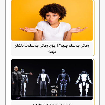
زمانی جەستە چییە؟ | چۆن زمانی جەستەت باشتر
بێت؟
نوێترین ڕۆبۆتە زیرەکەکان