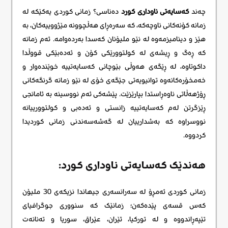
چەند
کەسایەتی ناوداری کورد
دەناسی؟ زمانی کوردی یەکێکە لە
زمانە کۆنەکانی ناوچەکە، کە سەرەڕای هەڵچوونە مێژووییەکان، بە
هێز و دینامیزمەوە لە نێو ملیۆنان کەسدا بەردەوامە. ئەم زمانە
کە ڕەگ و ڕیشەی لە کولتوورێکی کۆن و ئەدەبێکی قووڵدا
داکوتاوە، لە ڕێگەی هەوڵی بێوچانی کەسایەتییە خوێندەوار و
خەمخۆرەکانەوە توانیویەتی جێگەی خۆی لە نێو زمانە گرنگەکانی
ڕۆژهەڵاتی ناوەڕاستدا بپارێزێت. پێشەکی ئەم نووسینە بە ئامانجی
ڕێزگرتن لەم کەسایەتییە زانستی و ئەدەبی و کولتوورییانە
نووسراوە که بەشدارییان لە گەشەسەندنی زمانی کوردیدا
کردووە.
هەندێک کەسایەتی ناوداری کورد:
زمانی کوردی ئەمڕۆ لە سەرانسەری جیهاندا نزیکەی 30 ملیۆن
کەس قسەی پێدەکەن؛ زمانێک کە سنووری جوگرافیای
تێپەڕاندووە و لە تورکیا، ئێران، عێراق، سوریا و تەنانەت