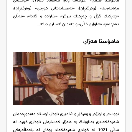
مامۆستا هێمن» (کۆمەڵە وتار، مەهاباد 1983)، «تۆحفەی
مزەفەرییە» (وەرگێڕان)، «ئه‌فسانەکانی کوردی» (وەرگێڕان)،
«چەپكێك گۆڵ و چەپكێك نېرگِز»، «شازادە و گەدا»، «قەڵای
دەم‌دەم»، «هاواری خاڵی» و چەندین ئەساری دیکە…
مامۆستا هەژار:
نووسەر و توێژەر و وەرگێڕ و شاعیری ناودار، ئوستاد عەبدوڕەحمان
شەرەفکەندی بەناوبانگ بە هەژار، کەسایەتی ناوداری کورد، لە
ساڵی 1921 لە گوندی شەرەفکەند بوکان لە بنەماڵەیەکی