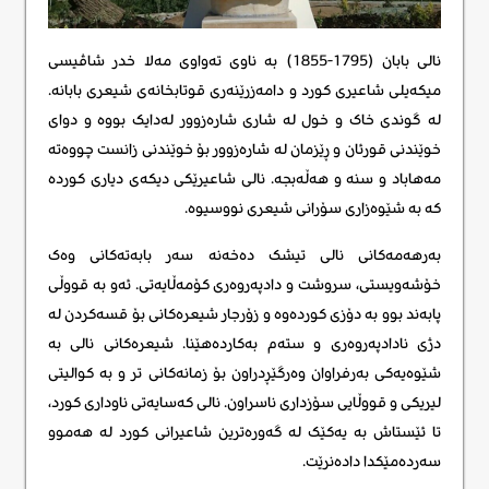
نالی بابان (1795-1855) بە ناوی تەواوی مەلا خدر شاڤیسی
میکەیلی شاعیری کورد و دامەزرێنەری قوتابخانەی شیعری بابانە.
لە گوندی خاک و خول لە شاری شارەزوور لەدایک بووە و دوای
خوێندنی قورئان و ڕێزمان لە شارەزوور بۆ خوێندنی زانست چووەتە
مەهاباد و سنە و هەڵەبجە. نالی شاعیرێکی دیکەی دیاری کوردە
کە بە شێوەزاری سۆرانی شیعری نووسیوە.
بەرهەمەکانی نالی تیشک دەخەنە سەر بابەتەکانی وەک
خۆشەویستی، سروشت و دادپەروەری کۆمەڵایەتی. ئەو بە قووڵی
پابەند بوو بە دۆزی کوردەوە و زۆرجار شیعرەکانی بۆ قسەکردن لە
دژی نادادپەروەری و ستەم بەکاردەهێنا. شیعرەکانی نالی بە
شێوەیەکی بەرفراوان وەرگێڕدراون بۆ زمانەکانی تر و بە کوالیتی
لیریکی و قووڵایی سۆزداری ناسراون. نالی کەسایەتی ناوداری کورد،
تا ئێستاش بە یەکێک لە گەورەترین شاعیرانی کورد لە هەموو
سەردەمێکدا دادەنرێت.