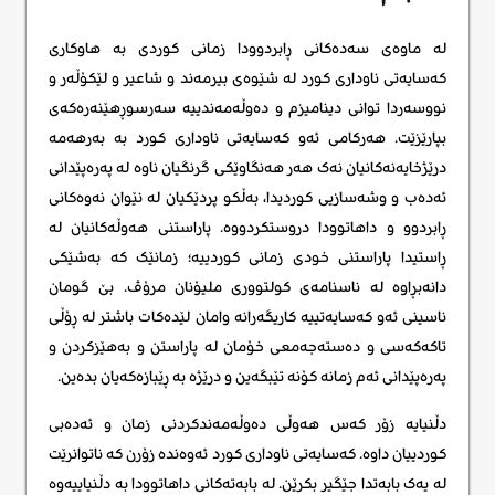
لە ماوەی سەدەکانی ڕابردوودا زمانی کوردی بە هاوکاری
کەسایەتی ناوداری کورد لە شێوەی بیرمەند و شاعیر و لێکۆڵەر و
نووسەردا توانی دینامیزم و دەوڵەمەندییە سەرسوڕهێنەرەکەی
بپارێزێت. هەرکامی ئەو کەسایەتی ناوداری کورد بە بەرهەمە
درێژخایەنەکانیان نەک هەر هەنگاوێکی گرنگیان ناوە لە پەرەپێدانی
ئەدەب و وشەسازیی کوردیدا، بەڵکو پردێکیان لە نێوان نەوەکانی
ڕابردوو و داهاتوودا دروستکردووە. پاراستنی هەوڵەکانیان لە
ڕاستیدا پاراستنی خودی زمانی کوردییە؛ زمانێک کە بەشێکی
دانەبڕاوە لە ناسنامەی کولتووری ملیۆنان مرۆڤ. بێ گومان
ناسینی ئەو کەسایەتییە کاریگەرانە وامان لێدەکات باشتر لە ڕۆڵی
تاکەکەسی و دەستەجەمعی خۆمان لە پاراستن و بەهێزکردن و
پەرەپێدانی ئەم زمانە کۆنە تێبگەین و درێژە بە ڕێبازەکەیان بدەین.
دڵنیایە زۆر کەس هەوڵی دەوڵەمەندکردنی زمان و ئەدەبی
کوردییان داوە. کەسایەتی ناوداری کورد ئەوەندە زۆرن کە ناتوانرێت
لە یەک بابەتدا جێگیر بکرێن. لە بابەتەکانی داهاتوودا بە دڵنیاییەوە