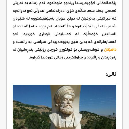
پێکهاتەکانی کۆچبەریشدا زیندوو ماوەتەوە. ئەم زمانە بە نەریتی
ئەدەبی چەند سەد ساڵەی خۆی، دەرئەنجامی هەوڵی ئەو نەوانەیە
کە میراتێکی بەنرخیان لە دوای خۆیان بەجێهێشتووە لە شێوەی
شیعر، خەیاڵی، لێکۆڵینەوە و بەڵگەنامە. لەم نووسینەدا ئامانجمان
ناساندنی کۆمەڵێک لە کەسایەتی ناوداری کوردیه؛ ئەو
کەسایەتیانەی کە بەبێ هیچ پەیوەندییەکی سیاسی، بە زانست و
داهێنان
و خۆشەویستی بۆ کولتوری کوردی ڕۆڵێکی بنەڕەتییان لە
پەرەپێدان و پاڵاوتن و فراوانکردنی زمانی کوردیدا گێڕاوە.
نالی: