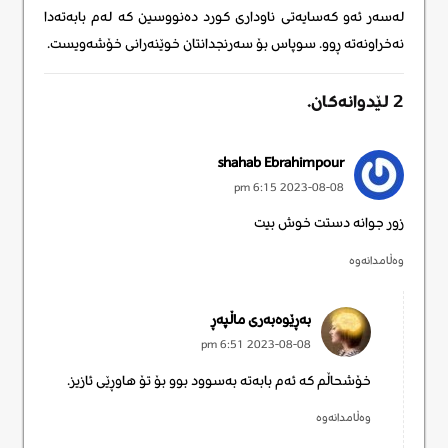
لەسەر ئەو کەسایەتی ناوداری کورد دەنووسین کە لەم بابەتەدا
نەخراونەتە ڕوو. سوپاس بۆ سەرنجدانتان خوێنەرانی خۆشەویست.
2
لێدوانەکان
.
Leave new
shahab Ebrahimpour
2023-08-08 6:15 pm
زور جوانه دستت خوش بیت
وەڵامدانەوە
بەڕێوەبەری ماڵپەڕ
2023-08-08 6:51 pm
خۆشحاڵم کە ئەم بابەتە بەسوود بوو بۆ تۆ هاوڕێی ئازیز.
وەڵامدانەوە