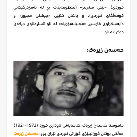
کوردی)، «بێتی سەرمر» (منظومەیەک پڕ لە تەمزەرگێکانی
کۆمەڵگای کوردی)، و پاشان کتێبی «چیشتی مجیور» و
دابەشکراوی فارسیی «هەنبانەبۆرینە» لە ناو ئاسارەناوی دیکەی
دەکرێنە ناو.
حەسەن زیرەک:
مامۆستا حەسەن زیرەک، کەسایەتی ناوداری کورد (1972-1921)
خەڵکی بوکان گۆرانیبێژی گۆرانی کوردی ئێران بوو.
حەسەن زیرەک