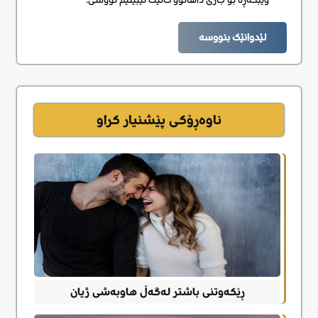
لێدوانێک بنووسە
ناوەڕۆکی پێشنیار کراو
ڕێکەوتنی باشتر لەگەڵ هاوبەشی ژیان