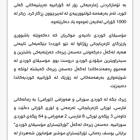
بە تۆمارکردنی ژمارەیەکی زۆر لە گۆرانییە نەریتییەکانی گەلی
کورد، ئەم بەرهەمە کولتوورییەی لە لەبیرچوون ڕزگار کرد. زیاتر لە
1000 گۆرانی لەلایەن ئەوەوە یاد دەکرێتەوە.
مۆسیقای کوردی ناحیەی موکریان کە دەکەوێتە باشووری
پارێزگای ئازەربایجانی ڕۆژئاوا لە نێو کورددا جێگەیەکی تایبەتی
هەیە. لەگەڵ دەرکەوتنی حەسەن زیرەک، خەزێنەیەکی باشترین و
سیحراویترین مێلۆدی کوردی دروست بوو. مۆسیقای کوردی لە
هەموو ڕەهەندەکاندا لەگەڵ حەسەن زیرەک گەیشتە لوتکە و
شوێنەواری بەرهەمەکانی لە زۆرێک لە گۆرانییە کوردیەکاندا
دەبینرێت.
زیرک جگە لە کوردی سورانی و هەورامی (ئورامی) بە زمانەکانی
فارسی، تورکی ئازەربایجانی، ئەرمەنی و لۆری گۆرانی دەڵێت و
خاوەنی 3 پێگەی تورکی، 8 فارسی، 2 هەورامی و 64 پێگەی کوردی
سورانییە. حەسەن زیرەک لەگەڵ “ئۆرکێسترای مۆسیقای کوردی”
برایانی یوسف زەمانی، ئۆرکێسترای موشیر هۆمایون شەهردار لە