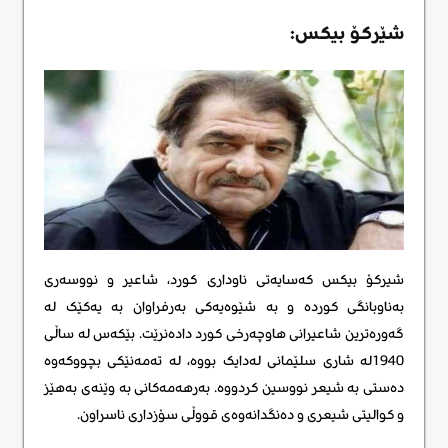
شێرکۆ بیکس:
شیرکۆ بیکس کەسایەتی ناوداری کورد، شاعیر و نووسەری
بەناوبانگی کوردە و بە شێوەیەکی بەرفراوان بە یەکێک لە
گەورەترین شاعیرانی هاوچەرخی کورد دادەنرێت. بێکەس لە ساڵی
1940لە شاری سلێمانی لەدایک بووە، لە تەمەنێکی بچووکەوە
دەستی بە شیعر نووسین کردووە. بەرهەمەکانی بە وێنەی بەهێز
و کوالیتی شیعری و دەنگدانەوەی قووڵی سۆزداری ناسراون.