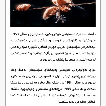
دڵشاد سەعید، کەسایەتی ناوداری کورد، لەدایکبووی ساڵی 1958،
موزیکژەن و ئاوازدانەری کوردە و خەڵکی شاری دۆهۆکە، بە
تێکەڵکردنی مۆسیقای نەریتی کوردی لەگەڵ شێوازە مۆدێرنەکانی
ڕۆژئاوا ناسراوە. چەندین ئەلبوومی بڵاوکردۆتەوە و کۆنسێرتەکانی
لە سەرانسەری جیهاندا پێشکەش کردووە.
دوای تەواوکردنی خوێندنی پەیمانگای مۆسیقای بەغدا، وەک
یاریدەدەری ڕێبەری ئۆرکێسترای تەلەفزیۆنی و ڕادیۆی بەغدا کاری
کردووە. لە ساڵی 1984 لە زانکۆی وێڵز درێژە بە خوێندنی مۆسیقا
دەدات و لە ساڵی 1988 بڕوانامەی ماستەری وەرگرتووە. دڵشاد
سەعید لە پێشبڕکێی ئیستەدفۆد لە شاری کاردیف لە ئینگلتەرا
خەڵاتی یەکەمی بەدەستهێنا.