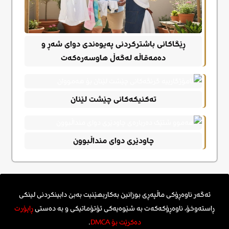
ڕێگاکانی باشترکردنی پەیوەندی دوای شەڕ و
دەمەقاڵە لەگەڵ هاوسەرەکەت
تەکنیکەکانی چێشت لێنان
چاودێری دوای منداڵبوون
ئەگەر ناوەڕۆکی ماڵپەڕی بوزانین بەکاربهێنیت بەبێ دابینکردنی لینکی
ڕاستەوخۆ، ناوەڕۆکەکەت بە شێوەیەکی ئۆتۆماتیکی و بە دەستی
ڕاپۆرت
دەکرێت بۆ DMCA
.