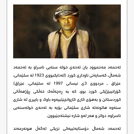
ئەحمەد مەحموود یان ئەحەی خولە سنەیی ناسراو بە ئەحمەد
شەماڵ، کەسایەتی ناوداری کورد (لەدایکبووی 1923 لە سلێمانی،
عێراق – مردووی 3ی نیسانی 1997 لە سلێمانی، عێراق)
گۆرانیبێژێکی کورد بوو، کە بە ڕەچەڵەک خەڵکی ڕۆژھەڵاتی
کوردستانن و بەھۆی کاری کاروانچێتییەوە باوک و باپیری لە شاری
سنەوە ھاتونەتە شاری سلێمانی بۆیە بە ئەحەی خولەسنەیی
ناسراوە. دواتر و ھەر لەو شارە نیشتەجێبوون.
ئەحمەد شەماڵ دۆستایەتییەکی نزیکی لەگەڵ ھونەرمەند