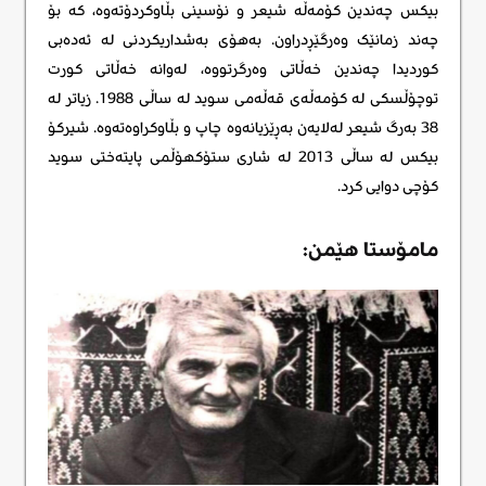
بیکس چەندین کۆمەڵە شیعر و نۆسینی بڵاوکردۆتەوە، کە بۆ
چەند زمانێک وەرگێڕدراون. بەهۆی بەشداریکردنی لە ئەدەبی
کوردیدا چەندین خەڵاتی وەرگرتووە، لەوانە خەڵاتی کورت
توچۆڵسکی لە کۆمەڵەی قەڵەمی سوید لە ساڵی 1988. زیاتر لە
38 بەرگ شیعر لەلایەن بەڕێزیانەوە چاپ و بڵاوکراوەتەوە. شیرکۆ
بیکس لە ساڵی 2013 لە شاری ستۆکهۆڵمی پایتەختی سوید
کۆچی دوایی کرد.
مامۆستا هێمن: