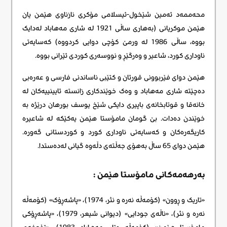
محەممەد ئەمین شێخول-ئیسلامی مۆکری نازناوی هێمن یان
هێمن موکریانی (بەهاری ساڵی 1921 لە شاری مەهاباد لەدایک
بووە، ساڵی 1986 لە ورمێ کۆچی دوایی کردووە) کەسایەتی
ناوداری کورد، شاعیر و وەرگێڕ و نووسەری کوردی ئێرانی بووە.
هێمن دوای فێربوونی قورئان و کتێبی ناساندنی فارسی و عەرەبی
دەچێتە شاری مەهاباد و وەک خوێندکاری زانستە ئایینییەکان لە
خانەقا و قوتابخانەی باپیری دایکی شێخ یوسف بورهان درێژە بە
خوێندن دەدات. بێ گومان مامۆستا هێمن یەکێکە لە شاعیرە
کاریگەرەکان و کەسایەتی ناوداری کورد و کوردستانی گەورە.
هێمن دوای 65 ساڵ بەهۆی جەڵتەی دڵەوە گیانی لەدەستدا.
بەرهەمەکانی مامۆستا هێمن :
«تاریک و ڕوون» (کۆمەڵە نەرە و نثر، 1974)، «پاشەڕۆک» (کۆمەڵە
نەرە و نثر)، «ناڵەی جودایی» (دیوانی شیعر، 1979)، «پاشەڕۆکی