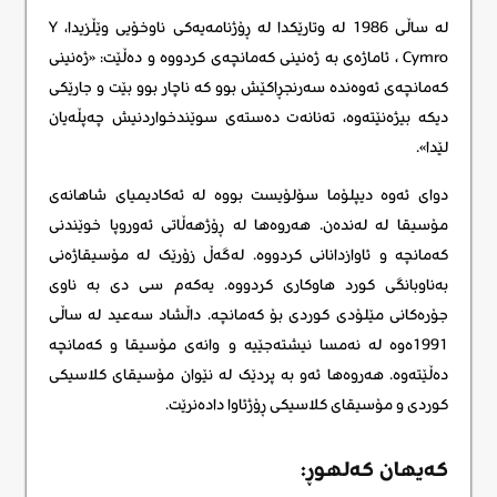
لە ساڵی 1986 لە وتارێکدا لە ڕۆژنامەیەکی ناوخۆیی وێڵزیدا، Y
Cymro ، ئاماژەی بە ژەنینی کەمانچەی کردووە و دەڵێت: «ژەنینی
کەمانچەی ئەوەندە سەرنجڕاکێش بوو کە ناچار بوو بێت و جارێکی
دیکە بیژەنێتەوە، تەنانەت دەستەی سوێندخواردنیش چەپڵەیان
لێدا».
دوای ئەوە دیپلۆما سۆلۆیست بووە لە ئەکادیمیای شاهانەی
مۆسیقا لە لەندەن. هەروەها لە ڕۆژهەڵاتی ئەوروپا خوێندنی
کەمانچە و ئاوازدانانی کردووە. لەگەڵ زۆرێک لە مۆسیقاژەنی
بەناوبانگی کورد هاوکاری کردووە. یەکەم سی دی بە ناوی
جۆرەکانی مێلۆدی کوردی بۆ کەمانچە. داڵشاد سەعید لە ساڵی
1991ەوە لە نەمسا نیشتەجێیە و وانەی مۆسیقا و کەمانچە
دەڵێتەوە. هەروەها ئەو بە پردێک لە نێوان مۆسیقای کلاسیکی
کوردی و مۆسیقای کلاسیکی ڕۆژئاوا دادەنرێت.
کەیهان کەلهوڕ: