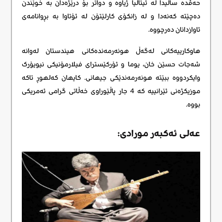
حەڤدە ساڵیدا لە ئیتاڵیا ژیاوە و دواتر بۆ درێژەدان بە خوێندن
دەچێتە کەنەدا و لە زانکۆی کارلێتۆن لە ئۆتاوا بە بڕوانامەی
ئاوازدانان دەرچووە.
هاوکارییەکانی لەگەڵ هونەرمەندەکانی هیندستان لەوانە
شەجات حسێن خان، یوما و ئۆرکێسترای فیلارمۆنیکی نیویۆرک
وایکردووە ببێتە هونەرمەندێکی جیهانی. کایهان کەلهوڕ تاکە
موزیکژەنی ئێرانییە کە 4 جار پاڵێوراوی خەڵاتی گرامی ئەمریکی
بووە.
عەلی ئەکبەر مورادی: