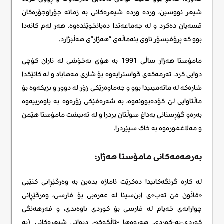
شیعر نووسین، وردە وردە شیعرەکانی بە زمانە جۆراوجۆرەکان
قسەیان دەکرد و لە جەماعەتدا دەیانخوێندەوە. هەر لەم کاتەدا
بوو کە پرۆفیسۆر ناوی بنەماڵەی “هەژار”ی هەڵبژارد.
مامۆستا هەژار ساڵی 1991 بە هۆی نەخۆشی لە تاران کۆچی
دوایی کرد. تەرمەکەی گواسترایەوە بۆ شاری مەهاباد و لە کاتێکدا
شارەکە لە ماتەمینیدا بوو و جەماوەرێکی زۆر لە دوور و نزیکەوە بۆ
ماڵئاوایی لێ کۆدەبوونەوە، بە شەرەفێکی زۆرەوە بە یاوەرییەوە
بەرەو گۆڕستانی بەداغ سوڵتان بردرا و لە تەنیشت مامۆستا هێمن
و مەلاغفورەوە بە خاک سپێردرا.
بەرهەمەکانی مامۆستا هەژار:
لە کارە گرنگەکانیدا دەکرێت ئاماژە بدەین بە وەرگێڕانی کتێبی
«قانُون فێ تەب»ی ابن‌سینا لە عەرەبی بۆ فارسی، وەرگێڕانی
چوارانەی خەیام لە فارسی بۆ کوردی ناوەندی، و فەرهەنگی
کوردی-بە-کوردی. هەروەها «ئاڵکوک»، دیوانی شیعرەکانی (بە