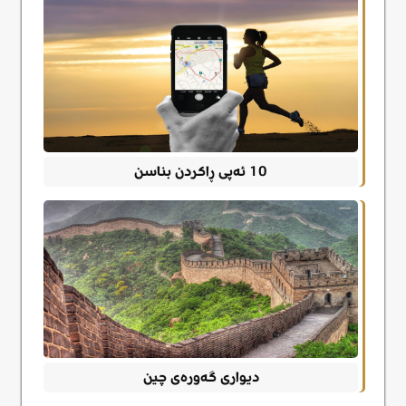
10 ئەپی ڕاکردن بناسن
دیواری گەورەی چین