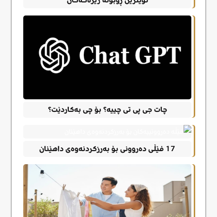
چات جی پی تی چییە؟ بۆ چی بەکاردێت؟
17 فێڵی دەروونی بۆ بەرزکردنەوەی داهێنان