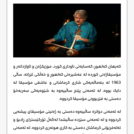
کەیهان کەلهوڕ، کەسایەتی ناوداری کورد، موزیکژەن و ئاوازدانەر و
مۆسیقاژەنی کوردە لە عەشیرەتی کەلهوڕ و خەڵکی ئێرانە. ساڵی
1963 لە بنەماڵەیەکی شاری کرماشانی و عاشقی مۆسیقا لە
دایک بووە. لە تەمەنی پێنج ساڵییەوە بە شێوەیەکی سەربەخۆ
دەستی بە فێربوونی مۆسیقا کردووە.
لە تەمەنی دوانزە ساڵییەوە دەستی بە ژەنینی مۆسیقای پیشەیی
کردووە و لە تەمەنی سێزدە ساڵیشدا لەگەڵ ئۆرکێسترای ڕادیۆ و
تەلەفزیۆنی کرماشان دەستی بە کاری هونەری کردووە. لە تەمەنی