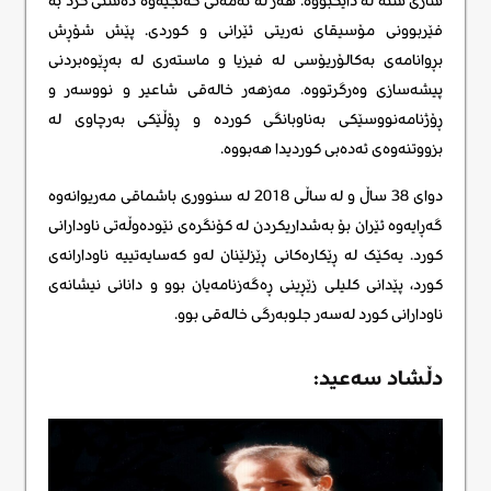
شاری سنە لە دایکبووە. هەر لە تەمەنی گەنجیەوە دەستی کرد بە
فێربوونی مۆسیقای نەریتی ئێرانی و کوردی. پێش شۆڕش
بڕوانامەی بەکالۆریۆسی لە فیزیا و ماستەری لە بەڕێوەبردنی
پیشەسازی وەرگرتووە. مەزهەر خالەقی شاعیر و نووسەر و
ڕۆژنامەنووسێکی بەناوبانگی کوردە و ڕۆڵێکی بەرچاوی لە
بزووتنەوەی ئەدەبی کوردیدا هەبووە.
دوای 38 ساڵ و لە ساڵی 2018 لە سنووری باشماقی مەریوانەوە
گەڕایەوە ئێران بۆ بەشداریکردن لە کۆنگرەی نێودەوڵەتی ناودارانی
کورد. یەکێک لە ڕێکارەکانی ڕێزلێنان لەو کەسایەتییە ناودارانەی
کورد، پێدانی کلیلی زێڕینی ڕەگەزنامەیان بوو و دانانی نیشانەی
ناودارانی کورد لەسەر جلوبەرگی خالەقی بوو.
دڵشاد سەعید: