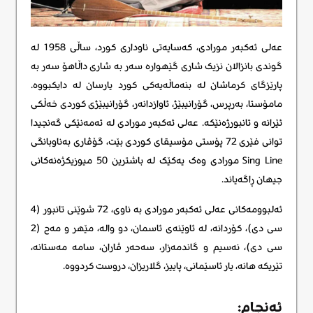
عەلی ئەکبەر مورادی، کەسایەتی ناوداری کورد، ساڵی 1958 لە
گوندی بانزالان نزیک شاری گێهوارە سەر بە شاری داڵاهۆ سەر بە
پارێزگای کرماشان لە بنەماڵەیەکی کورد یارسان لە دایکبووە.
مامۆستا، بەرپرس، گۆرانیبێژ، ئاوازدانەر، گۆرانیبێژی کوردی خەڵکی
ئێرانە و تانبورژەنێکە. عەلی ئەکبەر مورادی لە تەمەنێکی گەنجیدا
توانی فێری 72 پۆستی مۆسیقای کوردی بێت، گۆڤاری بەناوبانگی
Sing Line مورادی وەک یەکێک لە باشترین 50 میوزیکژەنەکانی
جیهان ڕاگەیاند.
ئەلبوومەکانی عەلی ئەکبەر مورادی بە ناوی، 72 شوێنی تانبور (4
سی دی)، کۆردانە، لە ئاوێنەی ئاسمان، دو واله، مێهر و مەح (2
سی دی)، نەسیم و گاندمەزار، سەحەر ڤاران، سامە مەستانە،
تێریکە هانه، یار ئاسێمانی، پاییز، گلاریزان، دروست کردووە.
ئەنجام: