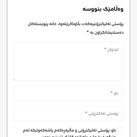
وەڵامێک بنووسە
پۆستی ئەلیکترۆنییەکەت بڵاوناکرێتەوە.
خانە پێویستەکان
دەستنیشانکراون بە
*
ناو، پۆستی ئەلیکترۆنی و ماڵپەڕەکەم پاشەکەوتبکە لەم
وێبگەڕە بۆ جاری داهاتوو کاتێک تێبینیم نووسی.