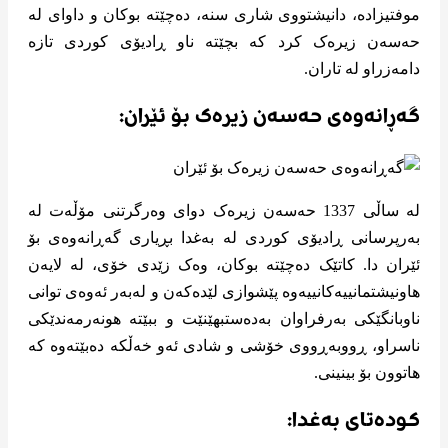
موفتیزادە، دانیشتووی شاری سنە، دەچێتە بوکان و داوای لە
حەسەن زیرەک کرد کە بچێتە ناو ڕادیۆی کوردی تازە
دامەزراو لە تاران.
گەڕانەوەی حەسەن زیرەک بۆ ئێران:
لە ساڵی 1337 حەسەن زیرەک دوای وەرگرتنی مۆڵەت لە
بەرپرسانی ڕادیۆی کوردی لە بەغدا بڕیاری گەڕانەوەی بۆ
ئێران دا. کاتێک دەچێتە بوکان، وەک زێدی خۆی، لە لایەن
هاونیشتمانییەکانییەوە پێشوازی لێدەکەن و لەبەر ئەوەی توانی
ناوبانگێکی بەرفراوان بەدەستبهێنێت و ببێتە هونەرمەندێکی
ناسراو، ڕووبەڕووی خۆشی و شادی ئەو خەڵکە دەبێتەوە کە
هاتوون بۆ بینینی.
کودەتای بەغدا: