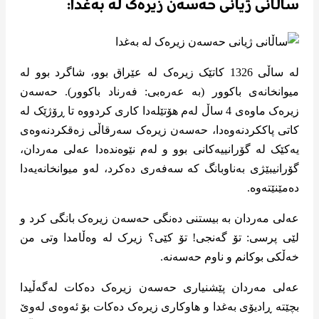
ساڵانی ژیانی حەسەن زیرەک لە بەغدا:
لە ساڵی 1326 کاتێک زیرەک لە عێراق بوو، شاگرد بوو لە
میوانخانەی باکوور (بە عەرەبی: فەرناد باکوور). حەسەن
زیرەک ماوەی 4 ساڵ لەم هۆتێلەدا کاری کردووە تا ڕۆژێک لە
کاتی پاککردنەوەدا، حەسەن زیرەک سەرقاڵی زەقکردنەوەی
یەکێک لە گۆرانییەکانی بوو و لەم نێوەندەدا عەلی مەردان،
گۆرانیبێژی بەناوبانگ کە سەفەری دەکرد، لەو میوانخانەیەدا
دەمێنێتەوە.
عەلی مەردان بە بیستنی دەنگی حەسەن زیرەک بانگی کرد و
لێی پرسی: تۆ گەنجی! تۆ کێی؟ زیرک لە وەڵامدا وتی من
خەڵکی بوکانم و ناوم حەسەنە.
عەلی مەردان پێشنیاری حەسەن زیرەک دەکات لەگەڵیدا
بچێتە ڕادیۆی بەغدا و هاوکاری زیرەک دەکات بۆ ئەوەی لەوێ