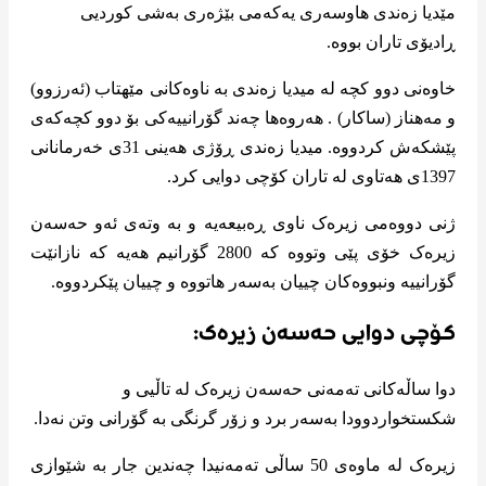
مێدیا زەندی هاوسەری یەکەمی بێژەری بەشی کوردیی
ڕادیۆی تاران بووە.
خاوەنی دوو کچە له میدیا زەندی بە ناوەکانی مێهتاب (ئەرزوو)
و مەهناز (ساکار) . هەروەها چەند گۆرانییەکی بۆ دوو کچەکەی
پێشکەش کردووە. میدیا زەندی ڕۆژی هەینی 31ی خەرمانانی
1397ی هەتاوی لە تاران کۆچی دوایی کرد.
ژنی دووەمی زیرەک ناوی ڕەبیعەیە و بە وتەی ئەو حەسەن
زیرەک خۆی پێی وتووە کە 2800 گۆرانیم هەیە کە نازانێت
گۆرانییە ونبووەکان چییان بەسەر هاتووە و چییان پێکردووە.
کۆچی دوایی حەسەن زیرەک:
دوا ساڵەکانی تەمەنی حەسەن زیرەک لە تاڵیی و
شکستخواردوودا بەسەر برد و زۆر گرنگی بە گۆرانی وتن نەدا.
زیرەک لە ماوەی 50 ساڵی تەمەنیدا چەندین جار بە شێوازی