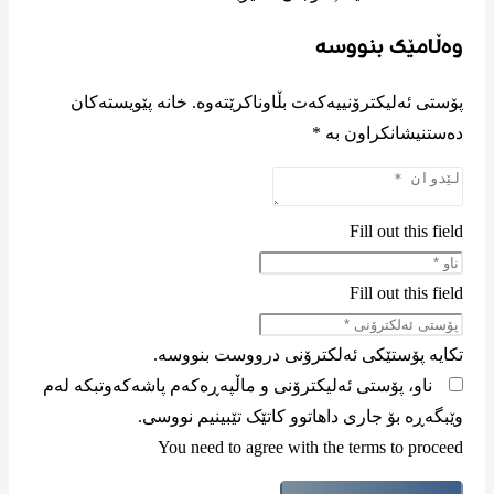
وەڵامێک بنووسە
پۆستی ئەلیکترۆنییەکەت بڵاوناکرێتەوە.
خانە پێویستەکان
دەستنیشانکراون بە
*
Fill out this field
Fill out this field
تکایە پۆستێکی ئەلکترۆنی درووست بنووسە.
ناو، پۆستی ئەلیکترۆنی و ماڵپەڕەکەم پاشەکەوتبکە لەم
وێبگەڕە بۆ جاری داهاتوو کاتێک تێبینیم نووسی.
You need to agree with the terms to proceed