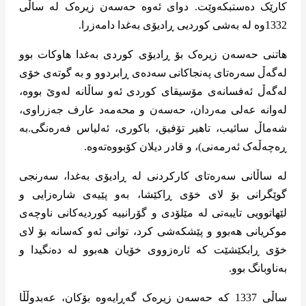
کارێک دەستبکەوێت. دوای ئەوە حەسەن زیرەک لە ساڵی
1332وە لە بەشی کوردیی ڕادیۆی بەغدا دامەزرا.
هاتنی حەسەن زیرەک بۆ ڕادیۆی کوردی بەغدا هاوکات بوو
لەگەڵ سەرەتای پەنجاکانی سەدەی ڕابردوو و بە گوتەی خۆی
لەگەڵ ئەفسانەی مۆسیقای کوردی ئەو ساڵانە لەوێ بووە،
لەوانە عەلی مەردان، حەسەن و محەمەد عارف جەزراوی،
شەماڵ سائیب، تاهیر تۆفیق، باکوری، ئەلیاس فەرەنگی.بە
ڕەچەڵەک ئەرمەنی)، و قادر دیلان کۆبووەتەوە.
لە ساڵانی سەرەتای کارکردنی لە ڕادیۆی بەغدا، سەرنجی
گوێگرانی بۆ لای خۆی ڕاکێشا، بەو پێیەی شارەزایی و
لێهاتوویی تایبەتی لە مێلۆدی و گۆرانییە کوردیەکانی ناوچەی
موکریانی هەبوو و پێشکەشی کرد، توانی ئەو کەسانە بۆ لای
خۆی ڕابکێشێت کە ئارەزووی خۆیان هەبوو لە دەنگیدا و
بەناوبانگ بوو.
ساڵی 1337 کە حەسەن زیرەک گەڕایەوە بۆکان، عەبدوڵڵا