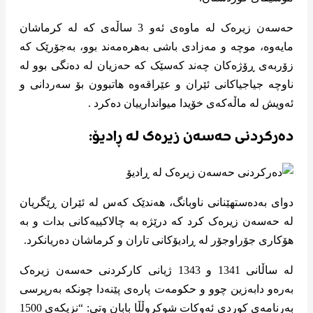
حەسەن زیرەک لە ماوەی ئەو 3 ساڵەی کە لە کرماشان
مایەوە، موچە و مەزادی باشی بەهرەمەند بوو، بەجۆرێک کە
زۆربەی ڕۆژەکان چەند کەسێک کە حەزیان لە دەنگی بوو لە
ناوچە جیاجیاکانی ئێران و عێراقەوە هاتبوون بۆ سەردانی و
ئەویش لە ماڵەکەی خۆیدا میواندارییان دەکرد .
دەرکردنی حەسەن زیرەک لە ڕادیۆ:
دوای بەدەستهێنانی ناوبانگ، هەندێک کەس لە ئێران ڕێگریان
لە حەسەن زیرەک کرد کە درێژە بە چالاکییەکانی بدات و بە
هۆکاری جۆراوجۆر لە ڕادیۆکانی تاران و کرماشان دەریانکرد.
لە ساڵانی 1341 و 1343 ژیانی کارکردنی حەسەن زیرەک
بەرەو دابەزین چوو و حکومەت پارەی پێنەدا چونکە بەرپرسی
بەرنامەی کوردی ئەوکات شوکروڵڵا بابان وتی: “نزیکەی 1500