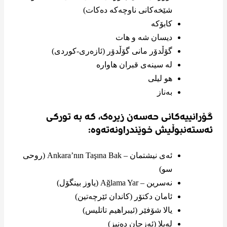
شێخەکانی ناوچەکە دەکات)
کابۆکە
دیسان شه و هات
گۆڵدۆر مانی گۆڵدۆر (ئازەری-کوردی)
له سینه‌ی قبران هاواره
هو لیلی
به‌ناز
گۆرانییەکانی حەسەن زیرەک، کە بە تورکی
ئەستەنبوڵیش خوێندراونەتەوە:
ئەی نیشتمان – Ankara’nın Taşına Bak (روحی
سو)
نەسرین – Ağlama Yar (یاوز بینگۆل)
ئامان دکتۆر (کاندان ئێرچەتین)
یالا شۆفێر (ئیبراهیم تاتلیس)
لەیلا (ئەزجان دەنیز)