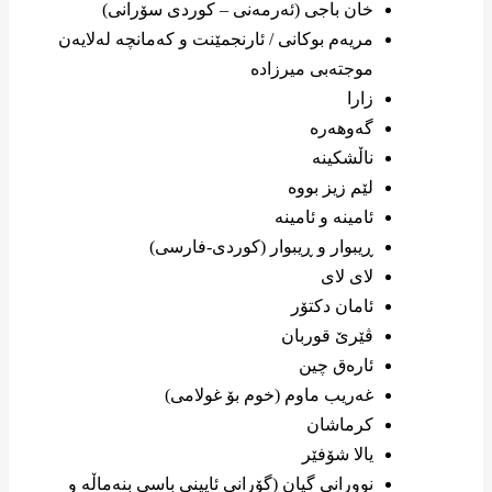
خان باجی (ئەرمەنی – کوردی سۆرانی)
مریەم بوکانی / ئارنجمێنت و کەمانچە لەلایەن
موجتەبی میرزادە
زارا
گەوهەرە
ناڵشکینه
لێم زیز بووه
ئامینە و ئامینە
ڕیبوار و ڕیبوار (کوردی-فارسی)
لای لای
ئامان دکتۆر
ڤێرێ قوربان
ئارەق چین
غەریب ماوم (خوم بۆ غولامی)
کرماشان
یالا شۆفێر
نوورانی گیان (گۆرانی ئایینی باسی بنەماڵە و