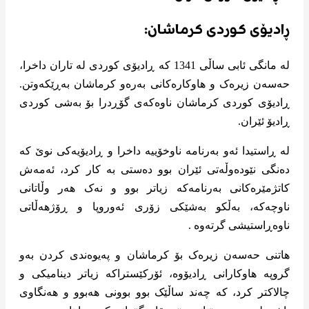
ڕادیۆی کوردی کرماشان:
لە مانگی ئابی ساڵی 1341 کە ڕادیۆی کوردی لە تاران داخرا،
حەسەن زیرەک و هاوکارەکانی بەرەو کرماشان بەڕێکەوتن.
ڕادیۆی کوردی کرماشان ناوەکەی گۆڕدرا بۆ بەشی کوردی
ڕادیۆ ئێران.
لە ڕاستیدا ئەو بەرنامە ناوخۆییە داخرا و ڕادیۆیەکی نوێ کە
دەنگی نێودەوڵەتی ئێران بوو دەستی بە کار کرد، ئەمەش
کاتژمێرەکانی بەرنامەکە زیاتر بوو و نەک هەر وڵاتانی
ناوچەکە، بەڵکو بەشێکی زۆری ئەوروپا و ڕۆژهەڵاتی
ناوەڕاستیشی گرتەوە .
هاتنی حەسەن زیرەک بۆ کرماشان و پەیوەندی کردن بەو
گروپە هاوکارانی ڕادیۆوە، ئۆرکێستراکە زیاتر دینامیکی و
چالاکتر کرد، کە چەند ساڵێک بوو بوونی هەبوو و هەنگاوی