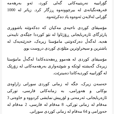
گۆرانییە نەریتییەکانی گەلی کورد، ئەو بەرهەمە
فەرهەنگیانەی لە بیرچوونەوە ڕزگار کرد. زیاتر لە 1000
گۆرانی لەلایەن ئەوەوە یاد دەکرێتەوە.
مۆسیقای کوردی ناحیەی مەکیان کە دەکەوێتە باشووری
پارێزگای ئازەربایجانی ڕۆژئاوا لە نێو کورددا جێگەی تایبەتی
هەیە. لەگەڵ دەرکەوتنی مامۆستا زیرەک، خەزێنەیەک لە
باشترین و سیحراوترین مێلۆدی کوردی دروست بوو.
مۆسیقای کوردی لە هەموو ڕەهەندەکاندا لەگەڵ مامۆستا
زیرەک گەیشتە لوتکە و شوێنەواری بەرهەمەکانی لە زۆرێک
لە گۆرانییە کوردیەکاندا دەبینرێت.
حەسەن زیرک، جگە لە زمانی کوردی سورانی زاراوەی
بوکانی و هەورامی، بە زمانەکانی فارسی، تورکی
ئازەربایجانی، ئەرمەنی و لۆرییش نمایشی کردووە و خاوەنی 3
مەقام لە زمانی تورکی، 8 مەقام لە فارسی، 2 مەقام لە
حەورامی و 64 مەقام لە زمانی کوردی سورانی.