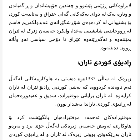
لابراوەکانی ڕژێمی پێشوو و چەندین خۆپیشاندان و ڕاگەیاندن
و وتارە یەک لە دوای یەکەکانی گەلی عێراق و بەتایبەت کورد،
بۆ پشتیوانی لە کردەوەی شۆڕشگێڕانەی عەبدولکەریم قاسم
لە ڕووخاندنی شانشینی بەغدا، وایکرد حەسەن زێرک لە ئێران
بمێننەوە و نەگەڕێنەوە عێراق تا دۆخی سیاسی ئەو وڵاتە
ڕوون دەبێتەوە.
ڕادیۆی کوردی تاران:
زیرەک لە ساڵی 1337ەوە دەستی بە هاوکارییەکانی لەگەڵ
ئەم ناوەندە کردووە، کە بەشی کوردیی ڕادیۆ ئێران لە تاران
کرایەوە. لە تاران برایانی موفتیزادە، سدیق و عەبدوڕەحمان
لە ڕادیۆی کوردی تاراندا بەشدار بوون.
موفتیزادەکان ئەحمەد موفتیزادەیان بانگهێشت کرد بۆ
هاوکاری، ئەویش حەسەن زیرەکی لەگەڵ خۆی برد و بەرەو
تاران بەڕێکەوتن. بوونی زیرەک لە تاران و لە ڕادیۆی کوردی