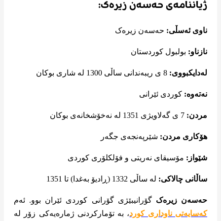
ژیاننامەی حەسەن زیرەک:
ناوی ئەسڵی:
حەسەن زیرەک
نازناو:
بولبول کوردستان
لەدایکبووی:
8 ی ریبه‌ندانی ساڵی 1300 لە شاری بوکان
نەتەوە:
کوردی ئێرانی
مردن:
7 ی گه‌لاویژی 1351 لە نەخۆشخانەی بوکان
هۆکاری مردن:
شێرپەنجەی جگەر
شێواز:
مۆسیقای نەریتی و فۆلکلۆری کوردی
ساڵانی چالاکی:
لە ساڵی 1332 (ڕادیۆ بەغدا) تا 1351
حەسەن زیرەک
گۆرانیبێژی گۆرانی کوردی ئێران بوو. ئەم
کەسایەتی ناوداری کورد
، بە تۆمارکردنی ژمارەیەکی زۆر لە