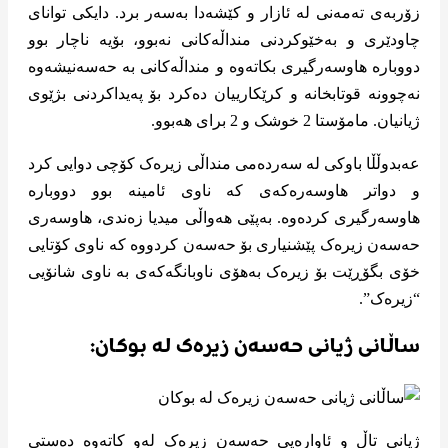
زۆربەی تەمەنی لە ئازار و کێشەدا بەسەر برد. دایکی توانای
چاودێری و بەخێوکردنی منداڵەکانی نەبوو، بۆیە ناچار بوو
دووبارە هاوسەرگیری بکاتەوە و منداڵەکانی بە حەسەنیشەوە
نەچوونە قوتابخانە و کرێکارییان دەکرد بۆ پەیداکردنی بژێوی
ژیانیان. مامۆستا 2 خوشک و 2 برای هەبوو.
عەبدوڵڵا باوکی لە سەردەمی منداڵی زیرەک کۆچی دوایی کرد
و دواتر هاوسەرەکەی کە ناوی ئامینە بوو دووبارە
هاوسەرگیری کردەوە. بەپێی هەواڵی میدیا زەندی، هاوسەری
حەسەن زیرەک پێشنیاری بۆ حەسەن کردووە کە ناوی کۆتایی
خۆی بگۆڕێت بۆ زیرەک بەهۆی ناوبانگەکەی بە ناوی شانۆیی
“زیرەک”.
ساڵانی ژیانی حەسەن زیرەک لە بوکان:
ژیانی تاڵ و ئاوارەیی حەسەن زیرەک لەو کاتەوە دەستی