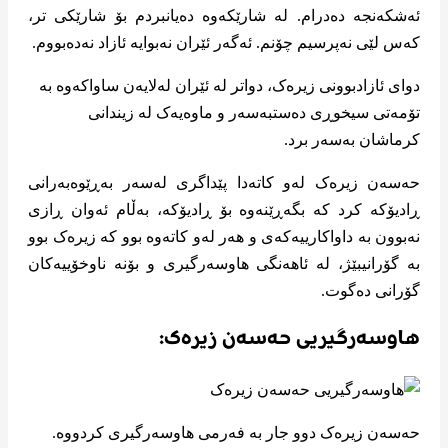
ئەشکەنجە دەدرام. لە شارێکەوە دەیانبردم بۆ شارێکی تر،
کەس لێی نەپرسیم چۆنم. ئەگەر ئێران نەبوایە ئازاد نەدەبووم.
دوای ئازادبوونی زیرەک، دواتر لە ئێران لەلایەن ساواکەوە بە
تۆمەتی سیخوڕی دەستبەسەر و ماوەیەک لە زیندانی
کرماشان بەسەر برد.
حەسەن زیرەک لەو کاتەدا پێداگری لەسەر بەڕێوەبەرانی
ڕادیۆکە کرد کە بگەڕێنەوە بۆ ڕادیۆکە، بەڵام ئەوان ڕازی
نەبوون بە داواکارییەکەی و هەر لەو کاتەوە بوو کە زیرەک بوو
بە گۆرانیبێژ، لە ئاهەنگی هاوسەرگیری و بۆنە ناوخۆییەکان
گۆرانی دەگوت.
هاوسەرگیریی حەسەن زیرەک:
حەسەن زیرەک دوو جار بە فەرمی هاوسەرگیری کردووە.