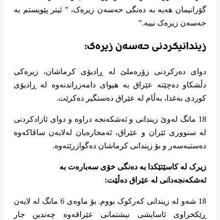
گۆرانیمان هەیە بە دەنگی حەسەن زیرەک، ” ئیتر پێویستم بە
حەسەن زیرەک نییە.”
زیندانیکردنی حەسەن زیرەک:
دوای دەرکردنی زۆرەملێ لە ڕادیۆی کرماشان، زیرەکی
دڵشکاو دەچێتە عێراق بە هیوای دامەزراندنەوە لە ڕادیۆی
کوردی بەغدا، بەڵام لە عێراق دەستگیر دەکرێت.
18 مانگ لەوێ زیندانی و ئەشکەنجە دراوە و دوای ئازادکردنی
لە سنووری ئێران و عێراق، ئەمجارەیان لەلایەن ساڤاکەوە
دەستبەسەر و بۆ زیندانی کرماشان دەگوازرێتەوە.
زیرک لە کاسێتێکدا بە دەنگی خۆی سەبارەت بە
ئەشکەنجەدانی لە عێراق دەڵێت:
18 شەو لە زیندانی کەرکوک بووم. بۆ ماوەی 6 مانگ لە لایەن
ڕێکخراوی ئاسایشی نیشتمانی عێراقەوە چەندین جار