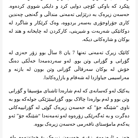
پێکرد کە باوکی کۆچی دوایی کرد و دایکی شووی کردەوە.
حەسەن زیرەک بە درێژایی تەمەنی منداڵی و گەنجی چەندین
کاری جۆراوجۆری بەسەر بردووە، وەک کرێکار و شاگرد لە
دوکانێکی شەربەت و شیرینی، کارکردن لە چایخانە و هتد لە
بوکان و شارەکانی دیکە.
کاتێک زیرک تەمەنی تەنها 7 یان 8 ساڵ بوو زۆر حەزی لە
گۆرانی و گۆرانی وتن بوو. لەو سەردەمەدا خەڵکی دەنگ
خۆش لە بوکان سەرقاڵی گۆرانی وتن بوون لە بازنە و
مەراسیمی جیاوازدا لە شەقام و بازاڕەکاندا.
یەکێک لەو کەسانەی کە لەم شارەدا ئاشنای مۆسیقا و گۆرانی
وتن بوو و لەم بوارەدا چالاک بوو، گۆرانیبێژێکی جولەکە بوو بە
ناوی “شێنگە جۆ” کە حەسەن زیرەک گوێی لە گۆرانییەکانی
دەگرت و بە ئەگەرێکی زۆرەوە لەو تەمەنەدا “شێنگە جۆ” ئەو
یەکەم مامۆستای نافەرمی حەسەن زیرەک بووە.
حەز و ئارەزووی زۆری حەسەن زیرەک بۆ خوێندنەوە وای