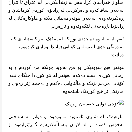
جیاواز هەراسان کرا، هەر لە زیندانیکردنی لە عێراق تا ئێران
لەلایەن ساڤاکەوە و دەرکردنی لە ڕادیۆی کوردی کرماشان و
ڕەتکردنەوەی لەلایەن هونەرمەندانی دیکە و هاوکارەکانی لە
ڕادیۆدا ناڕەحەتی لێکەوتەوە و ناڕەزایی.
ئەم بابەتە ئەوەندە جددی بوو کە لە یەکێک لەو کاسێتانەی کە
بە دەنگی خۆی لە ساڵانی کۆتایی ژیانیدا تۆماری کردووە،
دەڵێت:
هونەر هیچ سوودێکی بۆ من نەبوو. چونکە من کوردم و بە
زمانی کوردی قسە دەکەم. هونەر لە نێو کورددا جێگای نییە.
کۆتایی مردنم نزیکە و ماڵئاوایی دەکەم و دەچمە ژێر زەوی و
جارێکی تر هیچ کوردێک نابینمەوە.
ماوەیەک لە شاری ئاشنۆیە مابووەوە و دواتر بە سەختی
نەخۆش کەوت و لە لایەن بنەماڵەکەیەوە گەڕێنرایەوە بۆ