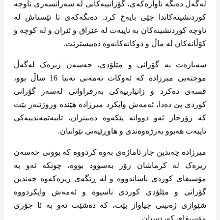
لەگەڵ دەنگە ناوازەکەی، گۆرانییەکانی لە سەرانسەری ناوچە
کوردنشینەکاندا جێی بایەخ کرد. دەنگەکەی تا ئێستاش لە
ناوچە کوردنشینەکان بە تایبەت لە عێراق و ئێران و لە کوچە و
کۆڵانەکان لە ماڵ و دوکانەکانەوە دەبیسترێت.
سەبارەت بە گۆرانی و مێلۆدی، حەسەن زیرەک لەگەڵ
موجتەبی میرزادە کە ئەوکات تەمەنی تەنیا 16 ساڵ بوو،
قسەی دەکرد و زانیارییەکی بەرفراوانی لەسەر گۆرانی
کوردی پێ دەدا، ئەمەش وایکرد میرزادە هێندە وروژێنەر بێت
کە زۆرجار ئەو دووانە پێکەوە دەبینران، تایبەتمەندییەکی
تایبەت هەبوو بەرژەوەندی و هاوڕێیەتی نێوانیان.
میرزادە چەندین جار ئاماژەی بەوە کردووە کە بوونی حەسەن
زیرەک لە کرماشان زۆر بەسوود بووە، چونکە ئەو بە
مۆسیقای کوردی ناساندووە و لە ڕێگەی زیرەکەوە چەندین
گۆرانی و مێلۆدی کوردی ناسیوە و ئەمەش وایکردووە
شێوازی ژەنینی جیاواز بێت، کە دەشێت ئەو بە ئا جۆری
مۆسیقای کوردستان.