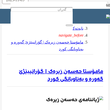
ماڵه‌وه‌
navigate_before
بابەتەکانی تر
navigate_before
مامۆستا حەسەن زیرەک | گۆرانیبێژێ گەورە و
بەناوبانگی کورد
مامۆستا حەسەن زیرەک | گۆرانیبێژێ
گەورە و بەناوبانگی کورد