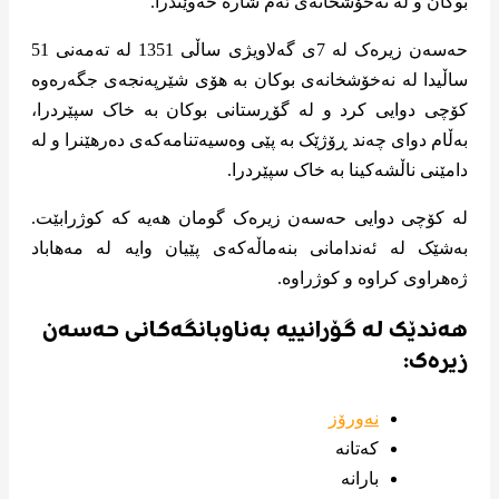
بوکان و لە نەخۆشخانەی ئەم شارە خەوێندرا.
حەسەن زیرەک لە 7ی گه‌لاویژی ساڵی 1351 لە تەمەنی 51
ساڵیدا لە نەخۆشخانەی بوکان بە هۆی شێرپەنجەی جگەرەوە
کۆچی دوایی کرد و لە گۆڕستانی بوکان بە خاک سپێردرا،
بەڵام دوای چەند ڕۆژێک بە پێی وەسیەتنامەکەی دەرهێنرا و لە
دامێنی ناڵشەکینا بە خاک سپێردرا.
لە کۆچی دوایی حەسەن زیرەک گومان هەیە کە کوژرابێت.
بەشێک لە ئەندامانی بنەماڵەکەی پێیان وایە لە مەهاباد
ژەهراوی کراوە و کوژراوە.
هەندێک لە گۆرانییە بەناوبانگەکانی حەسەن
زیرەک:
نەورۆز
کەتانه
بارانه