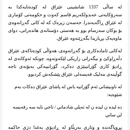
لە ساڵی 1337 شانشینی عێراق لە کودەتایەکدا بە
سەرۆکایەتی عەبدولکەریم قاسم کەوت و حکومەتی کۆماری
لە عێراق ڕاگەیەندرا. حەسەن زیرەک کە لە کاتی گەڕانەوەی
بۆ بوکان سەرسام بوو بە هەستی دۆستانەی هاندەرانی، دوای
ماوەیەک بڕیاریدا بگەڕێتەوە عێراق.
لەکاتی ئامادەکاری بۆ گەڕانەوەی، هەواڵی کودەتاکەی عێراق
دڵەڕاوکێ و نیگەرانی زاریکی لێکەوتەوە، چونکە ئەوکاتەی لە
ڕادیۆ کاری گۆرانیبێژی دەکرد، گۆرانییەکی بەبۆنەی تاجە
گوڵینەی مەلیک فەیسەلی عێراق پێشکەش کردبوو.
لە ناونیشانی ئەم گۆرانیە باس لە پاشای عێراق دەکات بەم
شێوەیە:
ده لیده ن لیده ن له ته‌پلي شادماني / تاجي نايه سه رفه‌يسه
لي ساني
پڕوپاگەندە و وتاری بەربڵاو لە ڕادیۆی بەغدا دژی حاکمە