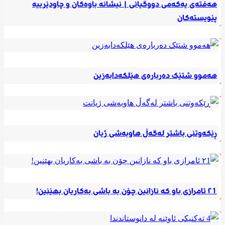
هەفتەی یەکەمی دووگیانی | نیشانە باوەکان و چاودێرییە
پێویستەکان
هەموو شتێک دەربارەی هێلکەدابەزین
ڕێکەوتنی باشتر لەگەڵ هاوبەشی ژیان
٢1 ئامرازی باو کە نازانین چۆن بە باشی بەکاریان بهێنین!