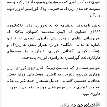
لەوێ، ئەو کەسانەی کە پەیوەندییان هەبوو دڵخۆش کرد و بەم
شێوەیە حەسەن زیرەک بە فەرمی وەک گۆرانیبێژ لەو ڕادیۆیە
وەرگیرا.
بەپێی نامەیەکی بەڵێننامە کە لە بەرواری 12ی خاکەلێوەی
1337ی هەتاوی لە لایەن محەمەد کەیهان، یەکێک لە
بەرپرسانی بێناوی دامەزراندنی ڕادیۆی کوردی لە تاران،
ئاماژە بە پێدانی مانگانەی دوانزە هەزار تمەن بە زیرەک بۆ
پێشکەشکردنی گۆرانی کوردی، ئاماژەیە بۆ سەرەتای
هاوکاری ئەم گۆرانیبێژە لە ڕادیۆی کوردی پایتەخت.
ئەو بەرهەمانەی کە حەسەن زیرەک لە ڕادیۆی کوردی تاران
تۆماری کردبوو، زۆرجار بە ئامێری وەستاکانی وەک حسێن
یەهاقی، حەسەن کاسایی، جەلیل شەهناز، جەهانگیر مەلەک،
ئەحمەد عیبادی و بە سەرپەرشتیی موشیر هۆمایون شەهردار
هاوڕێ بوو.