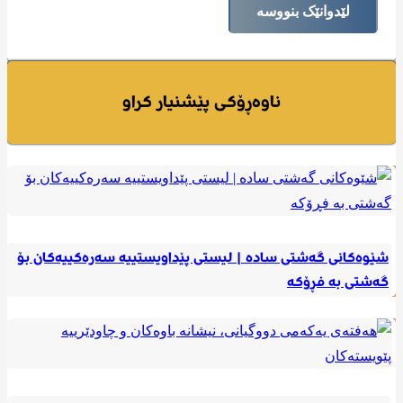
لێدوانێک بنووسە
ناوەڕۆکی پێشنیار کراو
شێوەکانی گەشتی سادە | لیستی پێداویستییە سەرەکییەکان بۆ
گەشتی به فڕۆکە