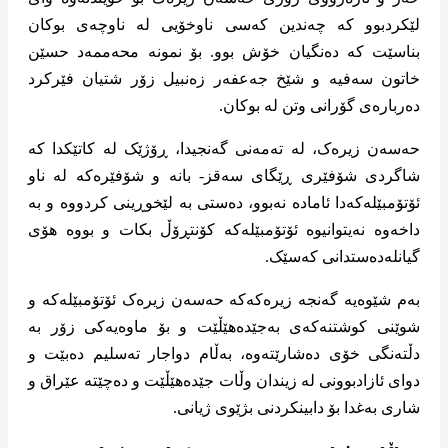
لێکردبوو کە چەندین کەسی ناوخۆیی لە ناوچەی بوکان
بناسێت کە دەنگیان خۆش بوو. بۆ نمونە محەممەد حسێن
خاتون سەفیە و شێخ جەعفەر زەنبیل زۆر شتیان فێرکرد
دەربارەی گۆرانی وتن لە بوکان.
حەسەن زیرەک، لە تەمەنی گەنجیدا، ڕۆژێک لە کاتێکدا کە
شاگردی شۆفێری ڕێگای سەقز- بانە و شۆفێرەکە لە ناو
ئۆتۆمبێلەکەدا ئامادە نەبوو، دەستی بە لێخوڕینی کردووە و بە
داخەوە نەیتوانیوە ئۆتۆمبێلەکە کۆنتڕۆڵ بکات و بووە هۆی
گیانلەدەستدانی کەسێک.
بەم شێوەیە گەنجە زیرەکەکە حەسەن زیرەک ئۆتۆمبێلەکە و
شوێنی کوشتنەکەی بەجێدەهێڵێت و بۆ ماوەیەکی زۆر بە
دڵتەنگی خۆی دەشارێتەوە، بەڵام دواجار تەسلیم دەبێت و
دوای ئازادبوونی لە زیندان وڵات جێدەهێڵێت و دەچێتە عێراق و
شاری بەغدا بۆ دابینکردنی بژێوی ژیانی.