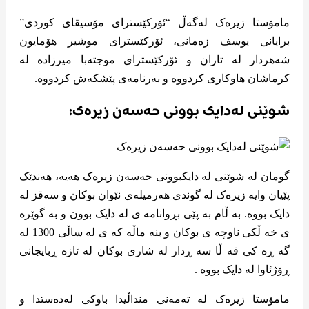
مامۆستا زیرەک لەگەڵ “ئۆرکێسترای مۆسیقای کوردی”
برایانی یوسف زەمانی، ئۆرکێسترای موشیر هۆمایون
شەهردار لە تاران و ئۆرکێسترای موجتەبا میرزادە لە
کرماشان هاوکاری کردووە و بەرنامەی پێشکەش کردووە.
شوێنی لەدایک بوونی حەسەن زیرەک:
گومان لە شوێنی لە دایکبوونی حەسەن زیرەک هەیە، هەندێک
پێیان وایە زیرەک لە گوندی هەرمیلەی نێوان بوکان و سەقز لە
دایک بووە. به ڵام به پێی بڕوانامه ی له دایک بوون و به گوێره
ی خه ڵکی ناوچه ی بوکان و بنه ماڵه که ی له ساڵی 1300 له
گه ڕه کی قه ڵا سه ڕدار له شاری بوکان له ئازه ڕبایجانی
ڕۆژئاوا له دایک بووه .
مامۆستا زیرەک لە تەمەنی منداڵیدا باوکی لەدەستدا و