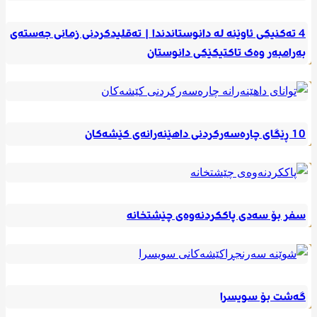
4 تەکنیکی ئاوێنە لە دانوستاندندا | تەقلیدکردنی زمانی جەستەی
بەرامبەر وەک تاکتیکێکی دانوستان
10 ڕێگای چارەسەرکردنی داهێنەرانەی کێشەکان
سفر بۆ سەدی پاککردنەوەی چێشتخانە
گەشت بۆ سویسرا