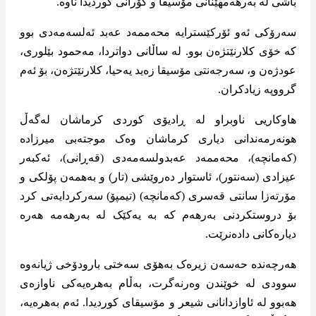
باشی لە بەرهەمهێنانی مۆسیقا و گۆرانی کوردیدا ناوە.
سەرۆکی ئەو ئۆرکێسترایە محەممەد عەبد ئەلسەمەدی بوو
کە خۆی کلارنێتژەن بوو. لە ساڵانی دواتردا، مەحمود بێلوری،
عودژەن و، سەرجەنتی مۆسیقا زەید یەحیا، کلارنێتژەن، بۆ ئەم
گرووپە زیادکران.
هاوکاریی ناوبراو لە ڕادیۆی کوردی کرماشان لەگەڵ
هونەرمەندانی دیاری کرماشان وەک موجتەبی میرزادە
(کەمانچە)، محەممەد عەبدولسەمەدی (قەڕانی)، ئەکبەر
عیزادی (سەنتور)، ئاستوار دەروێشی (تار) و بەهمەن پۆلکی و
مۆرتەزا سانتی قەسری (کەمانچە) (تیمپۆ) سەرکردایەتی کرد
بۆ دروستکردنی بەرهەم کە بە یەکێک لە بەرهەمە هەرە
دیارەکانی دادەنرێت.
هەرچەندە حەسەن زیرەک بەهۆی سەختی بارودۆخی ژیانەوە
سوودی لە خوێندن وەرنەگرت، بەڵام بەهرەیەکی ناوازەی
هەبوو لە ئاوازدانانی شیعر و مۆسیقای کوردیدا. ئەم بەهرەیە،