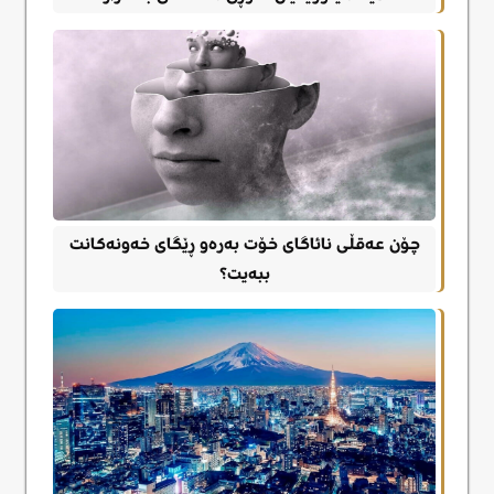
چۆن عەقڵی نائاگای خۆت بەرەو ڕێگای خەونەکانت
ببەیت؟