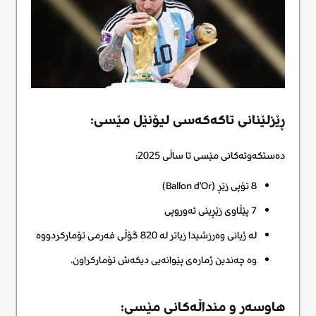
ڕێزلێنانی تاکەکەسی لیۆنێل مێسی:
دەستکەوتەکانی مێسی تا ساڵی 2025:
8 تۆپی زێڕ (Ballon d’Or)
7 پێڵاوی زێڕینی ئەوروپی
لە ژیانی وەرزشیدا زیاتر لە 820 گۆڵی فەرمی تۆمارکردووە
وە چەندین ژمارەی پێوانەیی دیکەش تۆمارکراون.
هاوسەر و منداڵەکانی مێسی: