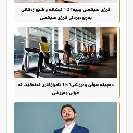
گرژی سێکسی چییە؟ 10 نیشانە و شێوازەکانی
بەڕێوەبردنی گرژی سێکسی
دەچیتە هۆڵی وەرزشی؟ 15 ئامۆژگاری ئەتەکێت لە
هۆڵی وەرزشی