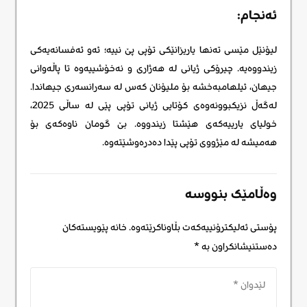
ئەنجام:
لیۆنێل مێسی تەنها یاریزانێکی تۆپی پێ نییە؛ ئەو ئەفسانەیەکی
زیندووەیه. چیرۆکی ژیانی لە هەژاری و نەخۆشییەوە تا پاڵەوانی
جیهان، ئیلهامبەخشە بۆ ملیۆنان کەس لە سەرانسەری جیهاندا.
لەگەڵ نزیکبوونەوەی کۆتایی ژیانی تۆپی پێی لە ساڵی 2025،
خولیای یارییەکەی هێشتا زیندووە. بێ گومان ناوەکەی بۆ
هەمیشە لە مێژووی تۆپی پێدا دەدرەوشێتەوە.
وەڵامێک بنووسە
پۆستی ئەلیکترۆنییەکەت بڵاوناکرێتەوە.
خانە پێویستەکان
دەستنیشانکراون بە
*