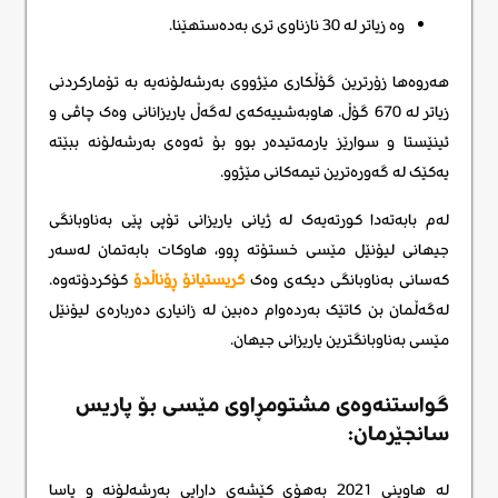
وە زیاتر لە 30 نازناوی تری بەدەستهێنا.
هەروەها زۆرترین گۆڵکاری مێژووی بەرشەلۆنەیە بە تۆمارکردنی
زیاتر لە 670 گۆڵ. هاوبەشییەکەی لەگەڵ یاریزانانی وەک چاڤی و
ئینێستا و سوارێز یارمەتیدەر بوو بۆ ئەوەی بەرشەلۆنە ببێتە
یەکێک لە گەورەترین تیمەکانی مێژوو.
لەم بابەتەدا کورتەیەک لە ژیانی یاریزانی تۆپی پێی بەناوبانگی
جیهانی لیۆنێل مێسی خستۆتە ڕوو، هاوکات بابەتمان لەسەر
کەسانی بەناوبانگی دیکەی وەک
کریستیانۆ ڕۆناڵدۆ
کۆکردۆتەوە.
لەگەڵمان بن کاتێک بەردەوام دەبین لە زانیاری دەربارەی لیۆنێل
مێسی بەناوبانگترین یاریزانی جیهان.
گواستنەوەی مشتومڕاوی مێسی بۆ پاریس
سانجێرمان:
لە هاوینی 2021 بەهۆی کێشەی دارایی بەرشەلۆنە و یاسا