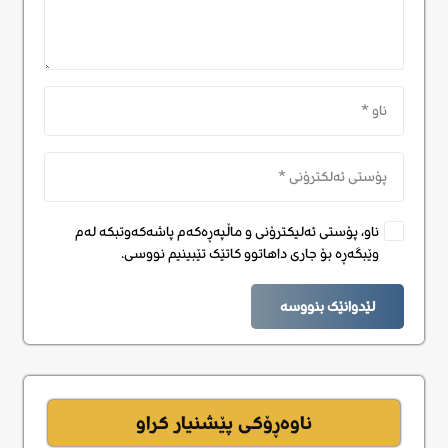
ناو، پۆستی ئەلیکترۆنی و ماڵپەڕەکەم پاشەکەوتبکە لەم
وێبگەڕە بۆ جاری داهاتوو کاتێک تێبینیم نووسی.
لێدوانێک بنووسە
ناوەڕۆکی پێشنیار کراو