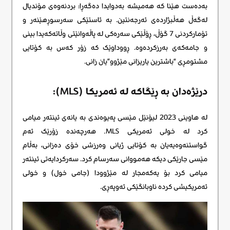
بەدەست هێنا کە هەمیشە بەدوایدا دەگەڕا: بردنەوەی مۆندیال
لەگەڵ هەڵبژاردەی ئەرجەنتین. بە ئاستێکی سەرسوڕهێنەر و
تۆمارکردنی 7 گۆڵ، ڕۆڵێکی سەرەکی لە پاڵەوانێتی وڵاتەکەیدا بینی
و جامەکەی بەرزکردەوە. ڕووداوێک کە زۆر کەس بە کۆتایی
مشتومڕی “باشترین یاریزانی مێژوو”یان زانی.
درێژەدان بە ڕێگاکە لە ئەمریکا (MLS):
لە هاوینی 2023 لیۆنێل مێسی پەیوەندی بە یانەی ئینتەر میامی
کرد لە خولی ئەمریکی MLS. هەرچەندە زۆرێک ئەم
گواستنەوەیەیان بە کۆتایی ژیانی وەرزشی خۆی دەزانی، بەڵام
مێسی جارێکی دیکە هەمووانی سەرسام کرد. سەرکردایەتی ئینتەر
میامی کرد بۆ یەکەمجار لە مێژوودا (جامی خول) و خولی
ئەمریکیشی کردە ناوبانگێکی ئەوپەڕی.