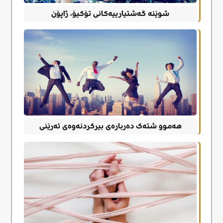
شوێنه گەشتیارییەکانی تۆکیۆ، ژاپۆن
هەموو شتەک دەربارەی بیرکردنەوەی ئەرێنی