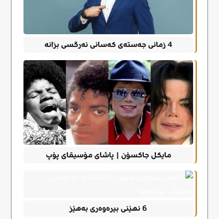
4 زمانی جەستەی کەسانی نەرگسی بزانە
مایکل جاکسۆن | پاشای مۆسیقای پۆپ
6 نهێنی بیرەوەری بەهێز