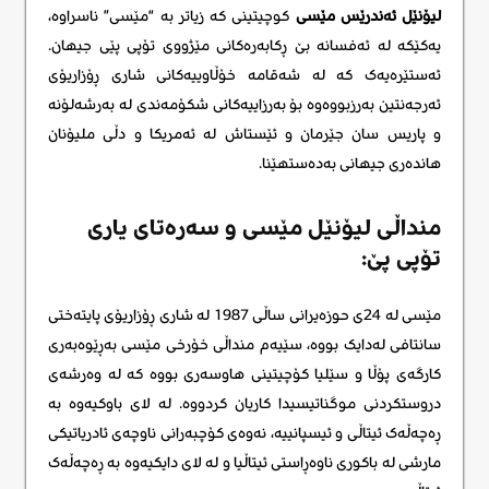
لیۆنێل ئەندرێس مێسی
کوچیتینی کە زیاتر بە “مێسی” ناسراوە،
یەکێکە لە ئەفسانە بێ ڕکابەرەکانی مێژووی تۆپی پێی جیهان.
ئەستێرەیەک کە لە شەقامە خۆڵاوییەکانی شاری ڕۆزاریۆی
ئەرجەنتین بەرزبووەوە بۆ بەرزاییەکانی شکۆمەندی لە بەرشەلۆنە
و پاریس سان جێرمان و ئێستاش لە ئەمریکا و دڵی ملیۆنان
هاندەری جیهانی بەدەستهێنا.
منداڵی لیۆنێل مێسی و سەرەتای یاری
تۆپی پێ:
مێسی لە 24ی حوزەیرانی ساڵی 1987 لە شاری ڕۆزاریۆی پایتەختی
سانتافی لەدایک بووە، سێیەم منداڵی خۆرخی مێسی بەڕێوەبەری
کارگەی پۆڵا و سێلیا کۆچیتینی هاوسەری بووە کە لە وەرشەی
دروستکردنی موگناتیسیدا کاریان کردووە. لە لای باوکیەوە بە
ڕەچەڵەک ئیتاڵی و ئیسپانییە، نەوەى کۆچبەرانى ناوچەى ئادریاتیکى
مارشى لە باکورى ناوەڕاستى ئیتاڵیا و لە لاى دایکیەوە بە ڕەچەڵەک