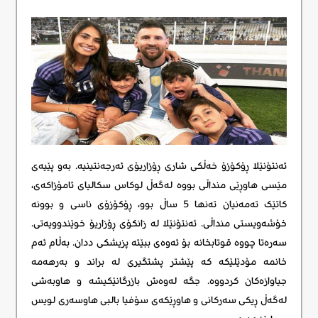
ئەنتۆنێلا ڕۆکۆزۆ خەڵکی شاری ڕۆزاریۆی ئەرجەنتینیە. بەو پێیەی
مێسی هاوڕێی منداڵی بووە لەگەڵ لوکاس سکالیای ئامۆزاکەی،
کاتێک تەمەنیان تەنها 5 ساڵ بوو، ڕۆکۆزۆی ناسی و بوونە
خۆشەویستی منداڵی. ئەنتۆنێلا لە زانکۆی ڕۆزاریۆ خوێندوویەتی.
سەرەتا چووە قوتابخانە بۆ ئەوەی ببێتە پزیشکی ددان. بەڵام ئەم
خانمە مۆدێلێکە کە پێشتر پشتگیری لە براند و بەرهەمە
جیاوازەکان کردووە. جگە لەوەش بازرگانێکیشە و هاوبەشی
لەگەڵ ڕیکی سەرکانی و هاوڕێکەی سۆفیا بالبی هاوسەری لویس