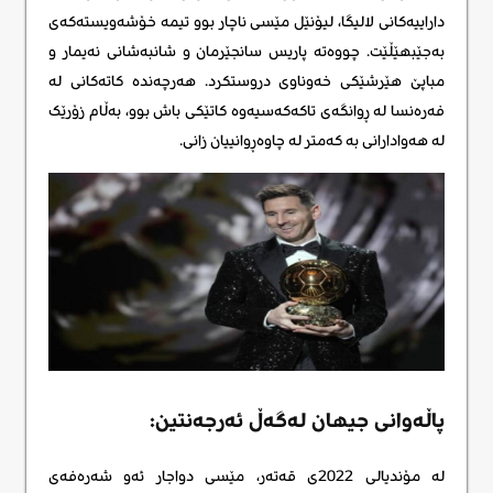
داراییەکانی لالیگا، لیۆنێل مێسی ناچار بوو تیمە خۆشەویستەکەی
بەجێبهێڵێت. چووەتە پاریس سانجێرمان و شانبەشانی نەیمار و
مباپێ هێرشێکی خەوناوی دروستکرد. هەرچەندە کاتەکانی لە
فەرەنسا لە ڕوانگەی تاکەکەسیەوە کاتێکی باش بوو، بەڵام زۆرێک
لە هەوادارانی بە کەمتر لە چاوەڕوانییان زانی.
پاڵەوانی جیهان لەگەڵ ئەرجەنتین:
لە مۆندیالی 2022ی قەتەر، مێسی دواجار ئەو شەرەفەی