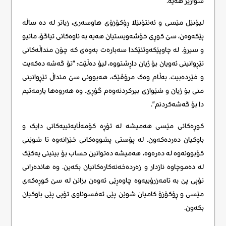
سوارێز هەیە.
لیۆنێل مێسی و ئەنتۆنێلا ڕۆکۆزۆی هاوسەری، زیاتر لە دە ساڵە
پێکەوەن، سێ کوڕی خۆشەویستیان هەیە بە ناوەکانی تیاگۆ، ماتیو
و سیرۆ. لە چاوپێکەوتنێکدا سەبارەت بەوەی کە چۆن منداڵەکانی
تێڕوانینی ئەویان بۆ ژیان داڕشتووە، لیۆ دەڵێت: “تۆ گەشە دەکەیت
و فێردەبیت. بەڵام وەک مرۆڤێک، هەبوونی سێ منداڵ تێڕوانینی
منی بۆ ژیان و شێوازی بیرکردنەوەم گۆڕی. وە هەروەها یارمەتیم
دا بۆ گەشەکردنم”.
کوڕەکانی مێسی هەمیشە لە تۆڕە کۆمەڵایەتییەکانی دایک و
باوکیان دەردەکەون. لە پۆستی پشووەکانی خێزانەوە تا شوێنی
کۆبوونەوە لە دەرەوە، هەمیشە دەتوانین حساب بۆ بینینی یەکێک
لە دەموچاوە نازدار و زەردەخەنەکارەکانیان بکەین. وە هاندەرانی
تۆپی پێ بە تامەزرۆییەوە چاوەڕێی ئەوەن بزانن لە سێ کوڕەکەی
مێسی و ڕۆکۆزۆ کامیان شوێن پێی ئەفسوناوی تۆپی پێی باوکیان
بکەون.