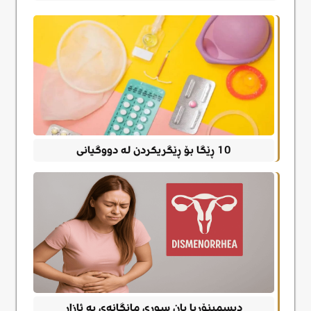
10 ڕێگا بۆ ڕێگریکردن لە دووگیانی
دیسمینۆریا یان سوڕی مانگانەی بە ئازار