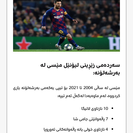
سەردەمی زێڕینی لیۆنێل مێسی لە
بەرشەلۆنە:
مێسی لە ساڵی 2004 تا 2021 بۆ تیپی یەکەمی بەرشەلۆنە یاری
کردووە، لەم ماوەیەدا لەگەڵ ئەم تیپە:
10 نازناوی لالیگا
7 پاڵەوانێتی جامی شا
4 نازناوی خولی یانە پاڵەوانەکانی ئەوروپا