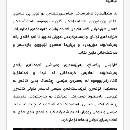
ئیتاڵییە.
لە منداڵییەوە بەهرەیەکی سەرسوڕهێنەری بۆ تۆپی پێ هەبوو،
بەڵام ڕووبەڕووی تەحەددایەکی گەورە بووەوە، نەخۆشییەکی
کەمی هۆرمۆنی گەشەکردن کە دەتوانێت خەونەکەی لەناوببات.
خێزانەکەی توانای چارەسەرکردنی ئەویان نەبوو. تا ئەو کاتەی یانە
بەرشەلۆنە دۆزییەوە و بڕیاریدا هەموو تێچووی چارەسەر و
مەشقەکانی دابین بکات.
کارلێس ڕێکساخ، بەڕێوەبەری وەرزشی ئەوکاتەی یانەی
بەرشەلۆنە، لەلایەن خزمەکانی لە لیدا و کەتەلۆنیا
ئاگادارکرابووەوە لە بەهرەی مێسی. ڕیکساک بەبێ کاغەز لە
دەستیدا، ئۆفەری گرێبەستەکەی مێسی لەسەر خاولی کاغەزی
نووسی. بارسێلۆنا ئۆفەرێکی قبوڵکرد بۆ خەرجکردنی خەرجییە
پزیشکییەکانی مێسی بەمەرجێک کە ئامادەبێت بچێتە ئیسپانیا.
مێسی و باوکی ڕوویان لە بەرشەلۆنە کرد و لەوێ ناوی خۆی لە
ئەکادیمیای لاوانی یانەکە تۆمار کرد.