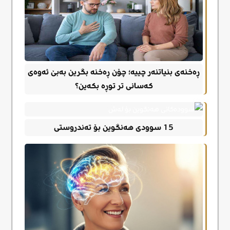
ڕەخنەی بنیاتنەر چییە؛ چۆن ڕەخنە بگرین بەبێ ئەوەی
کەسانی تر توڕە بکەین؟
15 سوودی هەنگوین بۆ تەندروستی