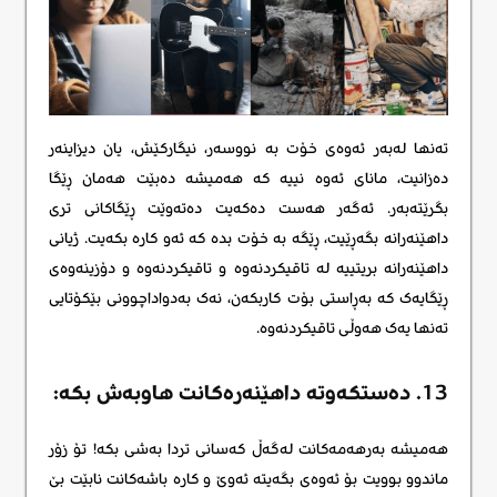
تەنها لەبەر ئەوەی خۆت بە نووسەر، نیگارکێش، یان دیزاینەر
دەزانیت، مانای ئەوە نییە کە هەمیشە دەبێت هەمان ڕێگا
بگرێتەبەر. ئەگەر هەست دەکەیت دەتەوێت ڕێگاکانی تری
داهێنەرانە بگەڕێیت، ڕێگە بە خۆت بدە کە ئەو کارە بکەیت. ژیانی
داهێنەرانه بریتییە لە تاقیکردنەوە و تاقیکردنەوە و دۆزینەوەی
ڕێگایەک کە بەڕاستی بۆت کاربکەن، نەک بەدواداچوونی بێکۆتایی
تەنها یەک هەوڵی تاقیکردنەوە.
13. دەستکەوتە داهێنەرەکانت هاوبەش بکە:
هەمیشە بەرهەمەکانت لەگەڵ کەسانی تردا بەشی بکە! تۆ زۆر
ماندوو بوویت بۆ ئەوەی بگەیتە ئەوێ و کارە باشەکانت نابێت بێ