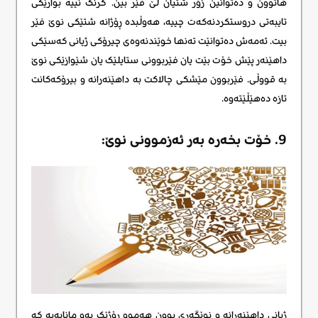
هاتوون و دەتوانین زۆر شتیان لێ فێر بین. گرنگ نییە بوارێکی
تایبەتی دروستکردنەکەت چییە، هەوڵبدە ڕۆژانە شتێکی نوێ فێر
بیت. ئەمەش دەتوانێت تەنها خوێندنەوەی چیرۆکی ژیانی کەسێکی
داهێنەر پێش خۆت بێت یان فێربوونی ستایلێک یان شێوازێکی نوێ
بە قووڵی. فێربوون مێشکی چالاکت بە داهێنەرانە و بیرۆکەکانت
تازە دەهێڵێتەوە.
9. خۆت بخەرە بەر ئەزموونی نوێ:
ژیانی داهێنەرانه و نوێگەری بوون هەموو ڕۆژێک بەو مانایەیە کە