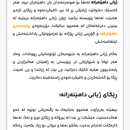
ژیانی داهێنەرانه
تەنها بۆ هونەرمەندان یان داهێنەران نییە. هەر
کەسێک دەتوانێت ژیانێکی پڕ لە بیر، تاقیکردنەوە و ڕێگای تازەی
هەبێت، تەنها پێویستە بزانیت چۆن. ژیانی داهێنەرانه بریتییە لە
بینینی دەرفەتەکان لە هەموو ساتێکدا، دۆزینەوەی
چارەسەری
داهێنەرانە
، و گۆڕینی ژیانی ڕۆژانە بۆ ئەزموونێکی پاداشتبەخش و
ئیلهامبەخش.
بەڵام ژیانی داهێنەرانه بە شێوەیەکی ئۆتۆماتیکی ڕوونادات. وەک
هەر توانا و شێوازێکی تر، پێویستی بە ڕاهێنان، هەڵبژاردن و
پابەندبوون هەیە. کاتێک دەزانیت چی بێت لە ژیانتدا و چی نەبێت،
ڕێگا بۆ گەشەکردن و تاقیکردنەوەی ڕاستەقینە دەکرێت.
ڕێگای ژیانی داهێنەرانه:
بیهێنە بەرچاوت هەموو بەیانیەک بە پاڵنەرێکی نوێوە لە خەو
هەڵدەستیت، مێشکت پڕ بێت لە بیرۆکە و ڕێگای نوێ و نەک تەنها
کارەکانت ئەنجام بدەیت، بەڵکو بەها و جوانی بۆ زیاد بکەیت. ڕەنگە