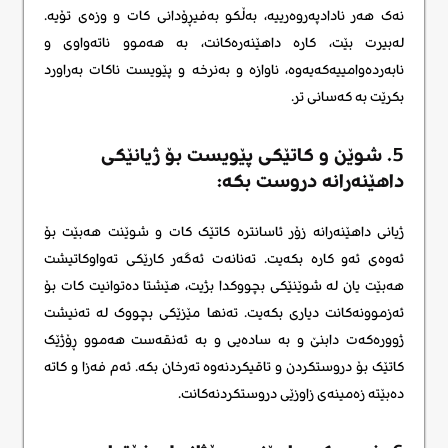
نەک هەر نادادپەروەرییە، بەڵکو بەفیڕۆدانی کات و وزەی تۆیە.
لەبیرت بێت، کارە داهێنەرەکانت، بە هەموو ناتەواوی و
نابەردەوامییەکەیەوە، ناوازە و بەنرخە و پێویست ناکات بەراورد
بکرێت بە کەسانی تر.
5. شوێن و کاتێکی پێویست بۆ ژیانێکی
داهێنەرانە دروست بکە:
ژیانی داهێنەرانە زۆر ئاسانترە کاتێک کات و شوێنت هەبێت بۆ
ئەوەی ئەو کارە بکەیت. تەنانەت ئەگەر کارێکی تەواوکاتیشت
هەبێت یان لە شوێنێکی بچووکدا بژیت، هێشتا دەتوانیت کات بۆ
ئەزموونەکانت دیاری بکەیت. تەنها مێزێکی بچووک لە تەنیشت
ژوورەکەت دابنێ و بە سادەیی و بە ئەنقەست هەموو ڕۆژێک
کاتێک بۆ دروستکردن و تاقیکردنەوە تەرخان بکە. ئەم فەزا و کاتە
دەبێتە زەمینەی زاوزێی دروستکردنەکانت.