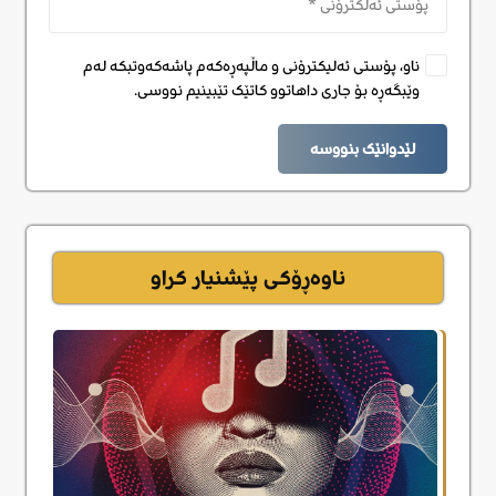
ناو، پۆستی ئەلیکترۆنی و ماڵپەڕەکەم پاشەکەوتبکە لەم
وێبگەڕە بۆ جاری داهاتوو کاتێک تێبینیم نووسی.
لێدوانێک بنووسە
ناوەڕۆکی پێشنیار کراو