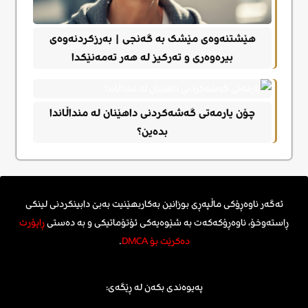
هێشتنەوەی مێشک بە گەنجی | بەرزکردنەوەی
بیرەوەری و تەرکیز لە هەر تەمەنێکدا
چۆن یارمەتی گەشەکردنی داهێنان لە منداڵاندا
بدەین؟
ئەگەر ناوەڕۆکی ماڵپەڕی بوزانین بەکاربهێنیت بەبێ دابینکردنی لینکی
ڕاستەوخۆ، ناوەڕۆکەکەت بە شێوەیەکی ئۆتۆماتیکی و بە دەستی
ڕاپۆرت
دەکرێت بۆ DMCA
.
پەیوەندی بکەن لە ڕێگەی: