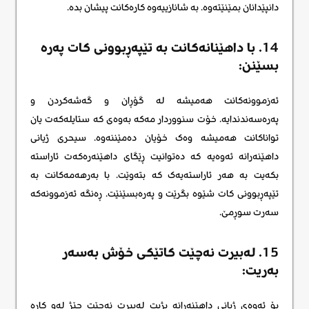
دانپێدانان بمێنێتەوە. بە شانازییەوە کارەکانت پیشان بدە.
14. با داهێنانەکانت بە تێپەڕبوونی کات پەرە
بسێنن:
ئەزموونەکانت هەمیشە لە گۆڕان و گەشەکردن و
پەرەسەندندایە. خۆت سنووردار مەکە بەوەی کە ستایلەکەت یان
تواناکانت هەمیشە وەک خۆیان دەمێننەوە. سیحری ژیانی
داهێنەرانه ئەوەیە کە دەتوانیت ڕێگای داهێنەرەکەت ئاراستە
بکەیت بە هەر ئاراستەیەک کە بتەوێت. با بەرهەمەکانت بە
تێپەڕبوونی کات شێوە بگرێت و پەرەبسێنێت. ڕەنگە ئەزموونەکە
سەرت سوڕمێ.
15. لەبیرت نەچێت کاتێکی خۆش بەسەر
بەریت:
بۆ ئەوەی ژیانی داهێنەرانه بژیت لەبیرت نەچێت چێژ لەو کارە