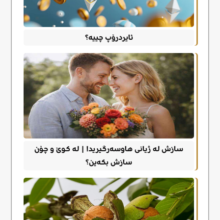
ئایردرۆپ چییە؟
سازش لە ژیانی هاوسەرگیریدا | لە کوێ و چۆن
سازش بکەین؟