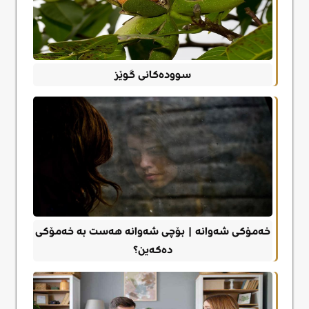
سوودەکانی گوێز
خەمۆکی شەوانە | بۆچی شەوانە هەست بە خەمۆکی
دەکەین؟