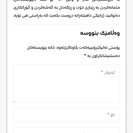
متمانەکردن بە ڕێبازی خۆت و ڕێگەدان بە گەشەکردن و گۆڕانکاری،
دەتوانیت ژیانێکی داهێنەرانە دروست بکەیت کە بەڕاستی هی تۆیە.
وەڵامێک بنووسە
پۆستی ئەلیکترۆنییەکەت بڵاوناکرێتەوە.
خانە پێویستەکان
دەستنیشانکراون بە
*