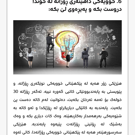
6. خوویەکی داهێنەری ڕۆژانە لە خۆتدا
دروست بکە و پەیڕەوی لێ بکە:
هێزێکی زۆر هەیە لە پێکهێنانی خوویەکی نوێگەری ڕۆژانە، و
پێویستی بە پابەندبوونێکی کاتیی گەورە نییە. ئەگەر ڕۆژانە 30
خولەک بۆ ئەمە تەرخان بکەیت، دەتوانیت لەم کاتە دەست پێ
بکەیت. پابەندبە بە کاتێکی دیاریکراو لە ڕۆژێکدا و ئەو کاتە بە
شێوەیەکی بەرهەمدار بەکاربهێنە. وەک کات دیاری بکە و وەک
بەشێک لە ڕۆتینی ڕۆژانەت پێیەوە پابەندبە. هێزێکی
سەرسوڕهێنەر هەیە لە پێکهێنانی خوویەکی ڕۆژانەدا، کاتی ئەوە