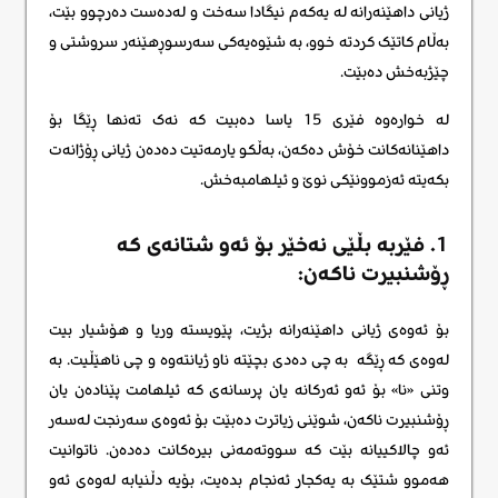
ژیانی داهێنەرانه لە یەکەم نیگادا سەخت و لەدەست دەرچوو بێت،
بەڵام کاتێک کردتە خوو، بە شێوەیەکی سەرسوڕهێنەر سروشتی و
چێژبەخش دەبێت.
لە خوارەوە فێری 15 یاسا دەبیت کە نەک تەنها ڕێگا بۆ
داهێنانەکانت خۆش دەکەن، بەڵکو یارمەتیت دەدەن ژیانی ڕۆژانەت
بکەیتە ئەزموونێکی نوێ و ئیلهامبەخش.
1. فێربە بڵێی نەخێر بۆ ئەو شتانەی کە
ڕۆشنبیرت ناکەن:
بۆ ئەوەی ژیانی داهێنەرانه بژیت، پێویستە وریا و هۆشیار بیت
لەوەی کە ڕێگە به چی دەدی بچێتە ناو ژیانتەوە و چی ناهێڵیت. بە
وتنی «نا» بۆ ئەو ئەرکانە یان پرسانەی کە ئیلهامت پێنادەن یان
ڕۆشنبیرت ناکەن، شوێنی زیاترت دەبێت بۆ ئەوەی سەرنجت لەسەر
ئەو چالاکییانە بێت کە سووتەمەنی بیرەکانت دەدەن. ناتوانیت
هەموو شتێک بە یەکجار ئەنجام بدەیت، بۆیە دڵنیابە لەوەی ئەو