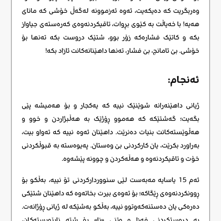
وەربگریت کە دەیکەیت، ئەوە ئەزموونە لەگەڵ خۆشی کە مانای
هەیە! با خەیاڵت بە کێوی بڕوات، تاقیکردنەوەی کەرەستەی جیاواز
بکە و کاتێک فشارەکە زۆر بوو، شتێک دروست بکە تەنها بۆ
خۆشی. بێ ئامانج، بێ فشار، تەنها داهێنانەکانت ئازاد بکە!
ئەنجام:
ژیانی داهێنەرانه شوێنێک نییە کە یەکجار و بۆ هەمیشە پێی
بگەیت؛ گەشتێکە کە هەموو ڕۆژێک بە هەڵبژاردن و خوو و
هەڵوێستەکانت بنیات دەنرێت. داهێنان ئەوە نییە کە تەواو بیت،
بەراورد بکرێت، یان کارکردنی بێ وەستان. پەیوەستە بە قبوڵکردنی
خۆت و تاقیکردنەوە و هەڵەکردن و چوونە پێشەوە.
ئەم 15 یاسایە مەبەست لێی سنووردارکردنی تۆ نییە، بەڵکو بۆ
ڕوونکردنەوەی ڕێگاکە؛ بۆ ئەوەی بیرت بخاتەوە کە داهێنان شتێکی
دەرەکی یان دەستنەکەوتوو نییە، بەڵکو بەشێکە لە ژیانی ڕۆژانەت.
بە دروستکردنی فەزا و وتنی «نا» بۆ شتە ناپێویستەکان،