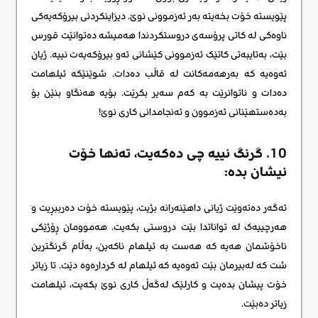
پێویستە خۆت بخەیتە بەر ئەزموونی نوێ. دیزاینکردنی بیرۆکەیەکی
ناوەکی لە کاتی پرۆسەی دروستکردندا هەمیشە دەتوانێت قورس
بێت، بەتایبەتی کاتێک ئەزموونی کێشانی ئەو بیرۆکەیەت نییە. ژیان
ئەوەیە کە بەرهەمەکانت لە قاڵب دەدات. شوێنێکە ئیلهامت
دەدات و ناتوانرێت بە کەم سەیر بکرێت. بۆیە هەنگاو بنێن بۆ
بەدەستهێنانی ئەزموون و ئەنجامدانی کاری نوێ!
10. گرنگ نییە چی دەکەیت، تەنها خۆت
نیشان بدە:
ئەگەر دەتەوێت ژیانی داهێنەرانه بژیت، پێویستە خۆت دەرببڕیت و
هەرچییەک لە تواناتدا بێت دروستی بکەیت. هەموومان ڕۆژێکی
ناخۆشمان هەیە کە هەست بە ئیلهام ناکەین، بەڵام گرنگترین
شت کە لەبیرمان بێت ئەوەیە کە ئیلهام لە کردارەوە دێت. تا زیاتر
خۆت پیشان بدەیت و کارلێک لەگەڵ کاری نوێ بکەیت، ئیلهامت
زیاتر دەبێت.