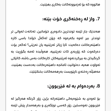
هاتووە کە بۆ ئەزموونەکانت بەکاری بهێنیت.
7. واز لە ڕەخنەگری خۆت بێنە:
هەندێک جار ئێمە توندترین دادوەری خۆمانین، تەنانەت لەوانی تر
توندتر. بیر لەوە بکەرەوە کە چۆن لەگەڵ خۆتدا باسی کارە
داهێنەرەکانت دەکەیت: ئایا زیاتر ئەرێنییە یان نەرێنی؟ ئەگەر بۆت
دەرکەوت کە زۆربەی کات نەرێنییە، هەوڵبدە ئەمە بگۆڕیت بە
گرنگیدان بە بیرکردنەوە ئەرێنییەکان. کارەکانت بەس باشە، کاتێکی
تەواوت هەیە، دەتوانیت ئامانجە داهێنەرەکانت بەدەست بهێنیت.
مەهێڵە ڕەخنەی ناپێویست بەرهەمەکانت بخنکێنێت.
8. بەردەوام بە لە فێربوون:
بۆ ئەوەی بە شێوەیەکی داهێنەرانە بژین، زۆر گرنگە هەرگیز لە
فێربوون نەوەستین. زۆر کەسی نوێگەری و بەرهەمدار پێش ئێمە