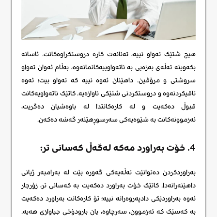
هیچ شتێک تەواو نییە، تەنانەت کارە دروستکراوەکانت. ئاسانە
بکەوینە تەڵەی بەزەیی بە ناتەواوییەکانمانەوە، بەڵام ئەوان تەواو
سروشتی و مرۆڤین. داهێنان ئەوە نییە کە تەواو بیت؛ ئەوە
تاقیکردنەوە و دروستکردنی شتێکی ناوازەیە. کاتێک ناتەواویەکانت
قبوڵ دەکەیت و لە کارەکانتدا لە باوەشیان دەگریت،
ئەزموونەکانت بە شێوەیەکی سەرسوڕهێنەر گەشە دەکەن.
4. خۆت بەراورد مەکە لەگەڵ کەسانی تر:
بەراوردکردن دەتوانێت تەڵەیەکی گەورە بێت لە بەرامبەر ژیانی
داهێنەرانەدا. کاتێک خۆت بەراورد دەکەیت بە کەسانی تر، زۆرجار
ئەوە بەراوردێکی دادپەروەرانە نییە؛ تۆ کارەکانت بەراورد دەکەیت
بە کەسێک کە ئەزموون، سەرچاوە، یان بارودۆخی جیاوازی هەیە.