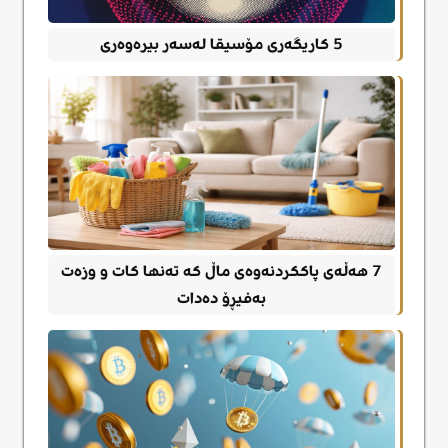
5 کاریگەری مۆسیقا لەسەر بیرەوەری
7 هەڵەی پاککردنەوەی ماڵ کە تەنها کات و وزەت
بەفیڕۆ دەدات