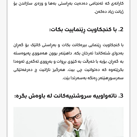
کارانەی کە ئەنجامی دەدەیت بەڕاستی بەها و وزەی سازاندن بۆ
ژیانت زیاد دەکەن.
2. با کنجکاویت ڕێنماییت بکات:
با کنجکاویت ڕێنمایی بیرەکانت بکات و بەڕاستی کاتێک بۆ گەڕان
بەدوای شتەکاندا تەرخان بکە. داهێنەر بوون هەمووی پەیوەستە
بە گەڕان، بۆیە با خەیاڵت بە کێوی بڕوات و بەڕووی ئەگەری ئەوەدا
بکرێتەوە کە دەتوانیت چی بیت. هەرگیز نازانیت چ دەرفەتێکی
سەرسوڕهێنەر ڕەنگە بەسەرتدا بێت.
3. ناتەواوییە سروشتییەکانت لە باوەش بگره: