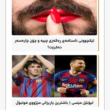
تێکچوونی ناسنامەی ڕەگەزی چییە و چۆن چارەسەر
دەکرێت؟
لیۆنێل مێسی | باشترین یاریزانی مێژووی فوتبۆڵ