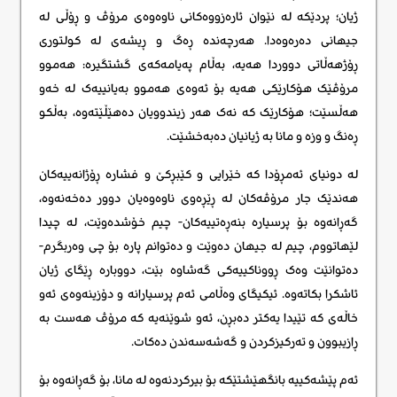
ژیان؛ پردێکە لە نێوان ئارەزووەکانی ناوەوەی مرۆڤ و ڕۆڵی لە
جیهانی دەرەوەدا. هەرچەندە ڕەگ و ڕیشەی لە کولتوری
ڕۆژهەڵاتی دووردا هەیە، بەڵام پەیامەکەی گشتگیرە: هەموو
مرۆڤێک هۆکارێکی هەیە بۆ ئەوەی هەموو بەیانییەک لە خەو
هەڵسێت؛ هۆکارێک کە نەک هەر زیندوویان دەهێڵێتەوە، بەڵکو
ڕەنگ و وزە و مانا بە ژیانیان دەبەخشێت.
لە دونیای ئەمڕۆدا کە خێرایی و کێبڕکێ و فشارە ڕۆژانەییەکان
هەندێک جار مرۆڤەکان لە ڕێڕەوی ناوەوەیان دوور دەخەنەوە،
گەڕانەوە بۆ پرسیارە بنەڕەتییەکان- چیم خۆشدەوێت، لە چیدا
لێهاتووم، چیم له جیهان دەوێت و دەتوانم پارە بۆ چی وەربگرم-
دەتوانێت وەک ڕووناکییەکی گەشاوە بێت، دووبارە ڕێگای ژیان
ئاشکرا بکاتەوە. ئیکیگای وەڵامی ئەم پرسیارانە و دۆزینەوەی ئەو
خاڵەی کە تێیدا یەکتر دەبڕن، ئەو شوێنەیە کە مرۆڤ هەست بە
ڕازیبوون و تەرکیزکردن و گەشەسەندن دەکات.
ئەم پێشەکییە بانگهێشتێکە بۆ بیرکردنەوە لە مانا، بۆ گەڕانەوە بۆ