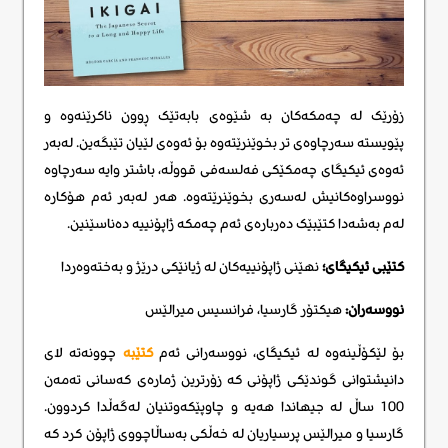
زۆرێک لە چەمکەکان بە شێوەی بابەتێک ڕوون ناکرێنەوە و
پێویستە سەرچاوەی تر بخوێنرێتەوە بۆ ئەوەی لێیان تێبگەین. لەبەر
ئەوەی ئیکیگای چەمکێکی فەلسەفی قووڵە، باشتر وایە سەرچاوە
نووسراوەکانیش لەسەری بخوێنرێتەوە. هەر لەبەر ئەم هۆکارە
لەم بەشەدا کتێبێک دەربارەی ئەم چەمکە ژاپۆنییە دەناسێنین.
کتێبی ئیکیگای؛
نهێنی ژاپۆنییەکان لە ژیانێکی درێژ و بەختەوەردا
نووسەران:
هیکتۆر گارسیا، فرانسیس میرالێس
بۆ لێکۆڵینەوە لە ئیکیگای، نووسەرانی ئەم
کتێبە
چوونەتە لای
دانیشتوانی گوندێکی ژاپۆنی کە زۆرترین ژمارەی کەسانی تەمەن
100 ساڵ لە جیهاندا هەیە و چاوپێکەوتنیان لەگەڵدا کردوون.
گارسیا و میرالێس پرسیاریان لە خەڵکی بەساڵاچووی ژاپۆن کرد کە