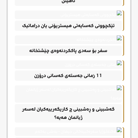
ناهێنن
تێکچوونی کەسایەتی هیستریۆنی یان دراماتیک
سفر بۆ سەدی پاککردنەوەی چێشتخانە
11 زمانی جەستەی کەسانی درۆزن
گەشبینی و ڕەشبینی چ کاریگەرییەکیان لەسەر
ژیانمان هەیە؟