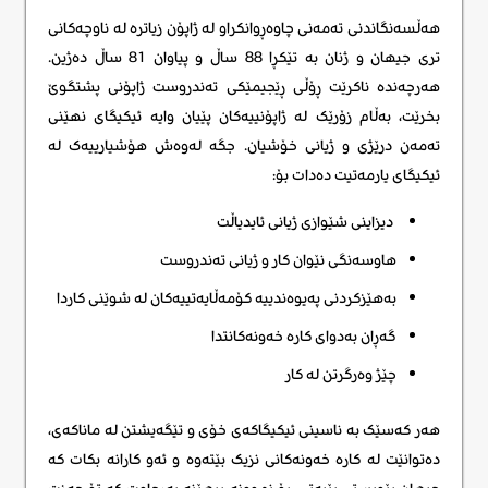
هەڵسەنگاندنی تەمەنی چاوەڕوانکراو لە ژاپۆن زیاترە لە ناوچەکانی
تری جیهان و ژنان بە تێکڕا 88 ساڵ و پیاوان 81 ساڵ دەژین.
هەرچەندە ناکرێت ڕۆڵی ڕێجیمێکی تەندروست ژاپۆنی پشتگوێ
بخرێت، بەڵام زۆرێک لە ژاپۆنییەکان پێیان وایە ئیکیگای نهێنی
تەمەن درێژی و ژیانی خۆشیان. جگە لەوەش هۆشیارییەک لە
ئیکیگای یارمەتیت دەدات بۆ:
دیزاینی شێوازی ژیانی ئایدیاڵت
هاوسەنگی نێوان کار و ژیانی تەندروست
بەهێزکردنی پەیوەندییە کۆمەڵایەتییەکان لە شوێنی کاردا
گەڕان بەدوای کارە خەونەکانتدا
چێژ وەرگرتن لە کار
هەر کەسێک بە ناسینی ئیکیگاکەی خۆی و تێگەیشتن لە ماناکەی،
دەتوانێت لە کارە خەونەکانی نزیک بێتەوە و ئەو کارانە بکات کە