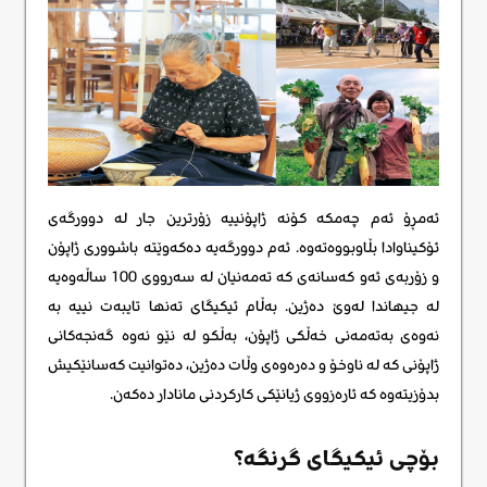
ئەمڕۆ ئەم چەمکە کۆنە ژاپۆنییە زۆرترین جار لە دوورگەی
ئۆکیناوادا بڵاوبووەتەوە. ئەم دوورگەیە دەکەوێتە باشووری ژاپۆن
و زۆربەی ئەو کەسانەی کە تەمەنیان لە سەرووی 100 ساڵەوەیە
لە جیهاندا لەوێ دەژین. بەڵام ئیکیگای تەنها تایبەت نییە بە
نەوەی بەتەمەنی خەڵکی ژاپۆن، بەڵکو لە نێو نەوە گەنجەکانی
ژاپۆنی کە لە ناوخۆ و دەرەوەی وڵات دەژین، دەتوانیت کەسانێکیش
بدۆزیتەوە کە ئارەزووی ژیانێکی کارکردنی مانادار دەکەن.
بۆچی ئیکیگای گرنگە؟