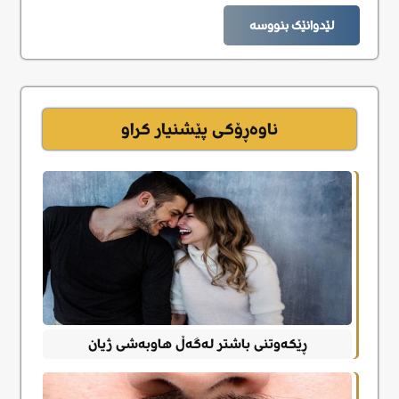
لێدوانێک بنووسە
ناوەڕۆکی پێشنیار کراو
ڕێکەوتنی باشتر لەگەڵ هاوبەشی ژیان