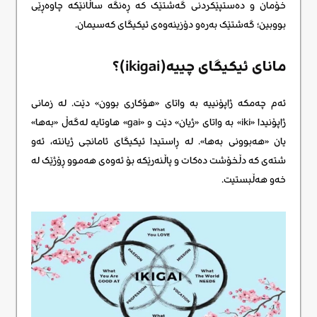
خۆمان و دەستپێکردنی گەشتێک کە ڕەنگە ساڵانێکە چاوەڕێی
بووبین؛ گەشتێک بەرەو دۆزینەوەی ئیکیگای کەسیمان.
مانای ئیکیگای چییە(ikigai)؟
ئەم چەمکە ژاپۆنییە بە واتای «هۆکاری بوون» دێت. لە زمانی
ژاپۆنیدا «iki» بە واتای «ژیان» دێت و «gai» هاوتایە لەگەڵ «بەها»
یان «هەبوونی بەها». لە ڕاستیدا ئیکیگای ئامانجی ژیانتە، ئەو
شتەی کە دڵخۆشت دەکات و پاڵنەرێکە بۆ ئەوەی هەموو ڕۆژێک لە
خەو هەڵبستیت.