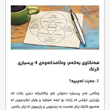
هەنگاوی یەکەم: وەڵامدانەوەی 4 پرسیاری
گرنگ
1. حەزت لەچییە؟
وەڵامی ئەم پرسیارە دەتوانێ ئەو چالاکییانە دیاری بکات کە
زۆرترین خۆشی لە ژیاندا بۆ ئێمە هێناوە و وایان لێکردووین لە
هەموو کاتێک زیاتر هەست بە زیندوویی و ڕازیبوون لە ژیان بکەین.