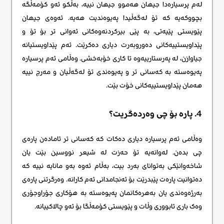
لەم پرسیارەدا جیهان هەموو جیهان نییە، بەڵکو ئەو کۆمەڵگە
بچووکەیە کە تۆ لەگەڵیدا پەیوەندیت هەیە. ئەوەی جیهان
پێویستی پێیەتی، بە پێی بیرکردنەوەکانی ئەوانی تر بۆ تۆ و
پێداویستییەکانی دەوروبەرت دیاری دەکرێت. ئەم پێداویستیانە
جیاوازن، لە پەرستارییەوە تا کاری خۆبەخشی. وەڵامی ئەم پرسیارە
پەیوەستە بە کەسانی تر و پەیوەندی تۆ لەگەڵیان و مەرج نییە
هەمان پێداویستییەکانی خۆت بێت.
4. پارە بۆ چی وەردەگریت؟
وەڵامی ئەم پرسیارە دیاری دەکات کە کەسانی تر ئامادەن پارەی
چی بدەن. لەوانەیە تۆ حەزت لە شیعر نووسین بێت یان
شاخەوانێکی بەتوانای بەرد بیت، بەڵام ئەوە بەو مانایە نییە کە
دەتوانیت پارەت پێبدرێت بۆ ئەنجامدانی ئەم کارانە. وەرگرتنی پارەی
بەرژەوەندی یان بەهرەکانمان پەیوەستە بە هۆکاری جۆراوجۆری
وەک باری ئابووری وڵات و پێویستی کۆمەڵگا بۆ ئەو چالاکییانە.