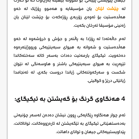
جیهان پێویستی پێیەتی. بۆ نموونە بیهێنە بەرچاوت کە تۆ حەزت
لە
چێشت لێنان
یان مۆسیقایە و هەموو ڕۆژێک لە خەو
هەڵدەستیت بۆ ئەوەی زۆربەی ڕۆژەکەت بۆ چێشت لێنان یان
ژەنینی مۆسیقا تەرخان بکەیت.
لەم حاڵەتەدا لە ڕۆژدا بە پاڵنەر و جۆش و خرۆشەوە لە خەو
هەڵدەستیت و شەوانە بە هیوای سبەینێیەکی ورووژێنەرەوە
دەخەویت. ئیکیگای یارمەتیت دەدات بەسەر کاتە سەختەکاندا
تێپەڕیت بە هیوای سبەینێیەکی باشتر و هاوسەنگی لە نێوان
شکست و سەرکەوتنەکانی ژیاندا دروست بکەی، لە ئەنجامدا
ژیانێکی درێژ و کوالیتی.
4 هەنگاوی گرنگ بۆ گەیشتن بە ئیکیگای:
ئەم چوار هەنگاوە ڕێگایەکی ڕوون نیشان دەدەن لەسەر چۆنیەتی
بەدەستهێنانی ئیکیگای بە تێگەیشتن لە ئارەزووەکانت، تواناکانت،
پێداویستییەکانی جیهان و توانای داهاتت.