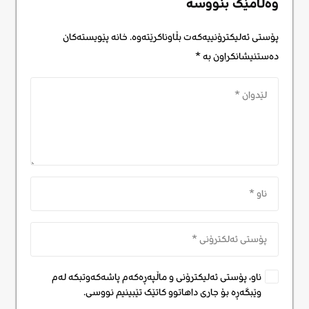
وەڵامێک بنووسە
پۆستی ئەلیکترۆنییەکەت بڵاوناکرێتەوە.
خانە پێویستەکان
دەستنیشانکراون بە
*
ناو، پۆستی ئەلیکترۆنی و ماڵپەڕەکەم پاشەکەوتبکە لەم
وێبگەڕە بۆ جاری داهاتوو کاتێک تێبینیم نووسی.