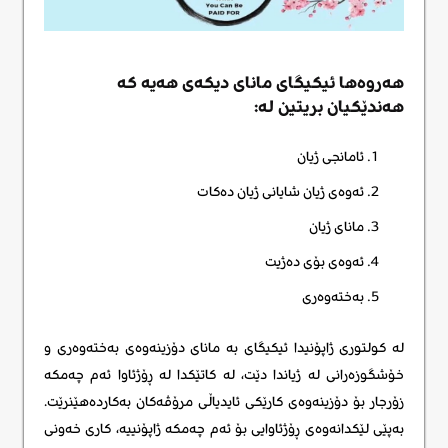
هەروەها ئیکیگای مانای دیکەی هەیە کە
هەندێکیان بریتین لە:
ئامانجی ژیان
ئەوەی ژیان شایانی ژیان دەکات
مانای ژیان
ئەوەی بۆی دەژیت
بەختەوەری
لە کولتوری ژاپۆنیدا ئیکیگای بە مانای دۆزینەوەی بەختەوەری و
خۆشگوزەرانی لە ژیاندا دێت، لە کاتێکدا لە ڕۆژئاوا ئەم چەمکە
زۆرجار بۆ دۆزینەوەی کارێکی ئایدیاڵی مرۆڤەکان بەکاردەهێنرێت.
بەپێی لێکدانەوەی ڕۆژئاوایی بۆ ئەم چەمکە ژاپۆنییە، کاری خەونی