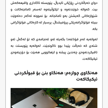
دوای خەیاڵکردنی ڕۆژێکی ئایدیاڵ، پێویستە ئاگاداری واقیعەکەش
بیت. کەواتە خوێندنەوە و لێکۆڵینەوە لەسەر ئامانجەکانت و
شێوازەکانی گەیشتن بەو ئامانجانە. بۆ نموونە ئەگەر دەتەوێت
ببیتە فۆتۆگرافەرێکی پرۆفیشناڵ، پرسیار لە کارەکانی فۆتۆگرافی
بکە.
لەوانەیە لەم قۆناغەدا بگەیتە ئەو ئەنجامەی کە تۆ لەگەڵ ئەو
شتەی کە خەیاڵت پێیدا بوو ناگونجێت. لەوانەیە پێویستت بە
تاقیکردنەوەی چەندین پیشە و لێهاتوویی هەبێت بۆ دۆزینەوەی
ئیکیگاکەت.
هەنگاوی چوارەم: هەنگاو بنێ بۆ قبوڵکردنی
ئیکیگاکەت