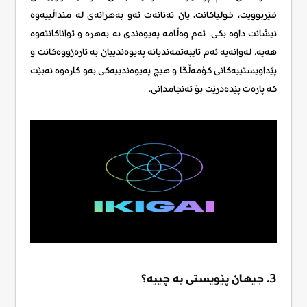
فێربوویت، خولیاکانت، یان تەنانەت ئەو بەهرانەی لە منداڵییەوە
نیشانت داوە بکی. ئەم وەڵامە پەیوەندی بە بەهرە و تواناکانتەوە
هەیە. لەوانەیە ئەم تایبەتمەندیانە پەیوەندییان بە ئارەزووەکانت و
پێداویستییەکانی کۆمەڵگا و هیچ پەیوەندییەکی بەو کارەوە نەبێت
کە پارەت پێدەدرێت بۆ ئەنجامدانی.
3. جیهان پێویستی بە چییە؟