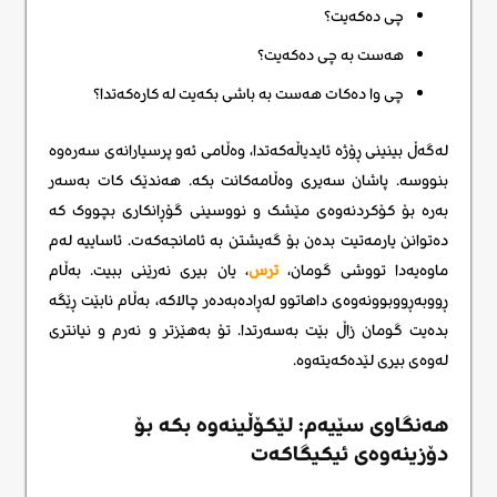
چی دەکەیت؟
هەست بە چی دەکەیت؟
چی وا دەکات هەست بە باشی بکەیت لە کارەکەتدا؟
لەگەڵ بینینی ڕۆژە ئایدیاڵەکەتدا، وەڵامی ئەو پرسیارانەی سەرەوە
بنووسە. پاشان سەیری وەڵامەکانت بکە. هەندێک کات بەسەر
بەرە بۆ کۆکردنەوەی مێشک و نووسینی گۆڕانکاری بچووک کە
دەتوانن یارمەتیت بدەن بۆ گەیشتن بە ئامانجەکەت. ئاساییە لەم
ماوەیەدا تووشی گومان،
ترس
، یان بیری نەرێنی ببیت. بەڵام
ڕووبەڕووبوونەوەی داهاتوو لەڕادەبەدەر چالاکە، بەڵام نابێت ڕێگە
بدەیت گومان زاڵ بێت بەسەرتدا. تۆ بەهێزتر و نەرم و نیانتری
لەوەی بیری لێدەکەیتەوە.
هەنگاوی سێیەم: لێکۆڵینەوە بکە بۆ
دۆزینەوەی ئیکیگاکەت