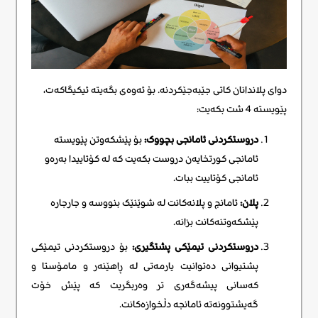
دوای پلاندانان کاتی جێبەجێکردنە. بۆ ئەوەی بگەیتە ئیکیگاکەت،
پێویستە 4 شت بکەیت:
دروستکردنی ئامانجی بچووک:
بۆ پێشکەوتن پێویستە
ئامانجی کورتخایەن دروست بکەیت کە لە کۆتاییدا بەرەو
ئامانجی کۆتاییت ببات.
پلان:
ئامانج و پلانەکانت لە شوێنێک بنووسە و جارجارە
پێشکەوتنەکانت بزانە.
دروستکردنی تیمێکی پشتگیری:
بۆ دروستکردنی تیمێکی
پشتیوانی دەتوانیت یارمەتی لە ڕاهێنەر و مامۆستا و
کەسانی پیشەگەری تر وەربگریت کە پێش خۆت
گەیشتوونەتە ئامانجە دڵخوازەکانت.