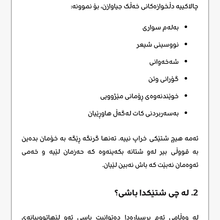
چالاکییە دڵخوازەکانی خەڵک جیاوازن، بۆ نموونە:
بەلەم سواری
نووسینی شیعر
شەخەوانی
گۆرانی وتن
خوێندنەوەی ڕۆمانی مێژوویی
بەسەربردنی کات لەگەڵ هاوڕێیان
ئەمە هیچ شتێکی خراپ نییە. تەنها گرنگە ڕێگە بە خۆمان بدەین
بە قووڵی بیر لەو شتانە بکەینەوە کە حەزمان لێیە و خەمی
ئەوەمان نەبێت کە باش نەبین لێیان.
2. لە چی شتێکدا باشی؟
لە وەڵامی ئەم پرسیارەدا دەتوانیت باسی ئەو لێهاتووییانەی