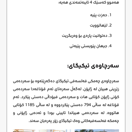
هەموو کەسێک 4 تایبەتمەندی هەیە:
حەزت پێیە
لێهاتوویت
دەتوانیت پارەی بۆ وەربگریت
جیهان پێویستی پێیەتی
سەرچاوەی ئیکیگای:
سەرچاوەی چەمکی فەلسەفی ئیکیگای دەگەڕێتەوە بۆ سەردەمی
زێڕینی هییان لە ژاپۆن. لەگەڵ سەرەتای ئەم قۆناغەدا سەردەمی
کۆنی ژاپۆن کۆتایی هات و سەردەمی فیۆداڵی دەستی پێکرد. ئەم
قۆناغە لە ساڵی 794 دەستی پێکردووە و لە ساڵی 1185 کۆتایی
هاتووە. لە سەردەمی هییاندا ئایینی بودا و ئەدەبی ژاپۆنی و
چەمکە فەلسەفیەکانی وەک ئیکیگای زۆر پەرەیان سەند.