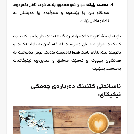
دەست پێبکە:
دوای ئەو هەموو پلانە، خۆت تاقی بکەرەوە.
هەنگاو بنێ بۆ پێشەوە و هەوڵبدە بۆ گەیشتن بە
ئامانجەکانی ژیانت.
ناوبەناو پێشکەوتنەکانت بزانە. ڕەنگە هەندێک جار وا بیر بکەیتەوە
کە کاتت تەواو نییە یان دەترسیت لە گەیشتن بە ئامانجەکەت و
نائومێد بیت، بەڵام نابێت هیوا لەدەست بدەیت. تۆش دەتوانیت بە
هەنگاوی بچووک و کەمێک مەشق و سەبرەوە ئیکیگاکەت
بەدەست بهێنیت.
ناساندنی کتێبێک دەربارەی چەمکی
ئیکیگای: