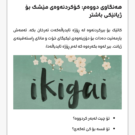
هەنگاوی دووەم: کۆکردنەوەی مێشک بۆ
ژیانێکی باشتر
کاتێک بۆ بیرکردنەوە لە ڕۆژە ئایدیاڵەکەت تەرخان بکە. ئەمەش
یارمەتیت دەدات بۆ دۆزینەوەی ئیکیگای خۆت و مانای ڕاستەقینەی
ژیانت. بیر لەوە بکەرەوە کە لەم ڕۆژە ئایدیاڵەدا:
تۆ چیت لەبەر کردووە؟
تۆ قسە بۆ کێ ئەکەێ؟