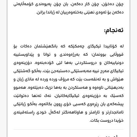
چۆن دەخۆن، چۆن کار دەکەن، یان چۆن پەیوەندی کۆمەڵایەتی
دەکەن بۆ ئەوەی نهێنی بەختەوەرییان لە ژیاندا بزانن.
ئەنجام:
لە کۆتاییدا ئیکیگای چەمکێکە کە بانگهێشتمان دەکات بۆ
قووڵایی بوونمان؛ کە بەرژەوەندی و توانا و پێداویستییە
دونیاییەکان و دروستکردنی بەها لێی کۆدەبنەوە. دۆزینەوەی
ئیکیگای مەرج نییە مەبەستێکی دەستبەجێ بێت، بەڵکو گەشتێکی
هێواش و بە ئەنقەست بێت کە مرۆڤ وردە وردە لە مانای ژیان و
بەدیهێنانی ناوەوە و هەستکردن بە بەها نزیک دەبێتەوە. هەموو
کەسێک بە دۆزینەوەی ئیکیگایەکانیان، نەک تەنها دەتوانێت
پیشەکەی یان ڕێڕەوی کەسیی خۆی ڕوون بکاتەوە، بەڵکو ژیانێکی
ئامانجدارتر و ئارامتر و هاوئاهەنگتر لەگەڵ خودی ڕاستەقینەی
خۆیدا دروست بکات.