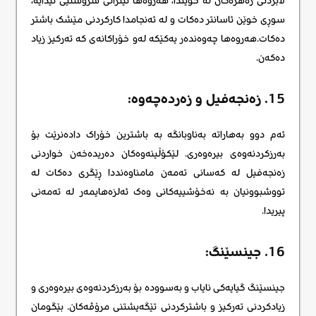
لابردنی ژەهرەکان لە خوێندا، هەروەها نیتراتی سروشتیی تێدایە،
سوڕی خوێن ئاسانتر دەکات و لە ئەنجامدا کارکردنی مێشک باشتر
دەکات.هەروەها چەوەندەر یەکێکە لەو خۆراکانەی کە تەرکیز زیاد
دەکەن.
15. زەنجەفیل و زەردەچەوە:
ئەم دوو بەهاراتە بەناوبانگە بە باشترین خۆراک دادەنرێت بۆ
بەرزکردنەوەی بیرەوەری. لێکۆڵینەوەکان دەریدەخەن خواردنی
زەنجەفیل لە کەسانی تەمەن مامناوەنددا ڕێگری دەکات لە
تووشبوونیان بە نەخۆشییەکانی وەک ئەلزەهایمەر لە تەمەنی
پیریدا.
16. جینسێنگ:
جینسێنگ گیایەکی نایاب و بەسوودە بۆ بەرزکردنەوەی بیرەوەری و
زیادکردنی تەرکیز و باشترکردنی تێگەیشتنی مرۆڤەکان. بێگومان