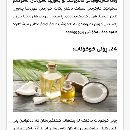
وەک سەرچاوەیەکی تەندروست بۆ چەورییە نەتێرەکان، ئەڤۆگادۆ
دەتوانێت کارکردنی مێشک باشتر بکات. خواردنی جۆرەها چەوری
نەتێر دەبێتە هۆی کەمکردنەوەی پەستانی خوێن، هەروەها بەرزی
پەستانی خوێن پەیوەندی بە نەخۆشییە جۆراوجۆرەکانی مێشکەوە
هەیە وەک نەخۆشی بیرچوونەوە.
24. ڕۆنی کۆکۆنات:
ڕۆنی کۆکۆنات یەکێکە لە پێکهاتە گشتگیرەکان کە دەتوانین پێی
بڵێین کلیلی فەرەنسی ڕۆنه کان. ئەم ڕۆنه زیاتر لە 77 بەکارهێنان و