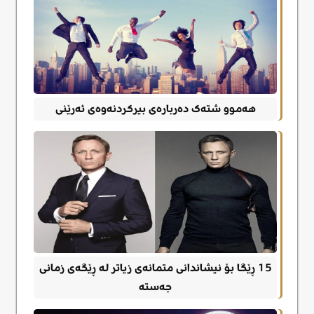
هەموو شتەک دەربارەی بیرکردنەوەی ئەرێنی
15 ڕێگا بۆ نیشاندانی متمانەی زیاتر لە ڕێگەی زمانی
جەستە