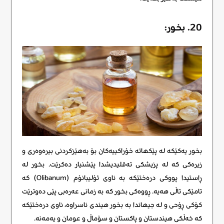
20. بخور:
بخور یەکێکە لە پێکهاتە خۆراکییەکان بۆ بەهێزکردنی بیرەوەری و
زیرەکی کە لە پزیشکی تەقلیدیشدا پێشنیار دەکرێت. بخور لە
ڕاستیدا پووکی درەختێکە بە ناوی ئۆلیبانۆم (Olibanum) کە
تامێکی تاڵی هەیە. ڕووەکی بخور کە بە زمانی عەرەبی پێی دەوترێت
کۆکی ڕۆحی و لە جیهاندا بە بخور هیندی ناسراوە، ناوی درەختێکە
کە خەڵکی هیندستان و پاکستان و سۆماڵ و عومان و یەمەنە.