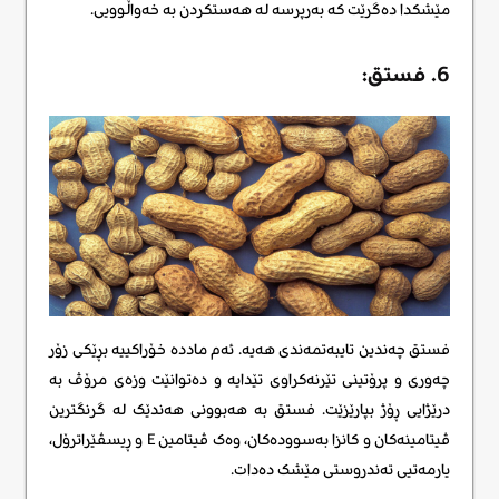
مێشکدا دەگرێت کە بەرپرسە لە هەستکردن بە خەواڵوویی.
6. فستق:
فستق چەندین تایبەتمەندی هەیە. ئەم ماددە خۆراکییە بڕێکی زۆر
چەوری و پرۆتینی تێرنەکراوی تێدایە و دەتوانێت وزەی مرۆڤ بە
درێژایی ڕۆژ بپارێزێت. فستق بە هەبوونی هەندێک لە گرنگترین
ڤیتامینەکان و کانزا بەسوودەکان، وەک ڤیتامین E و ڕیسڤێراترۆل،
یارمەتیی تەندروستی مێشک دەدات.