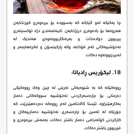
چا یەکێکە لەو گیایانە که بەسوودە بۆ بیرەوەری کورتخایەن
هەروەها بۆ یادەوەری درێژخایەن. تایبەتمەندی دژە ئۆکسێنەری
پیربوون دوادەخات و بەرەنگاربوونەوەی هەندێک لە
نەخۆشییەکانی ئەم قۆناغە، واتە پارکینسۆن و ئەلزەهایمەر و
لەبیرچوونەوە دەکات.
18. لیکۆریس ڕادیاتا:
ڕووەکێکە کە بە شێوەیەکی نەریتی لە چین وەک ڕووەکێکی
دەرمانی بۆ چارەسەرکردنی نەخۆشییە سووکەکانی دەمار
بەکارهێنراوە. ئێستا گالانتامین لەم ڕووەکە دەردەهێنرێت، کە
جۆرێکە لە ئەمین بۆ چارەسەری نەخۆشییە دەمارییەکان و
کارکردنی کۆئەندامی دەمار باشتر دەکات، بەمەش بیرەوەری و
فێربوون باشتر دەکات.