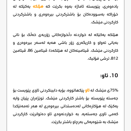
یادەوەری، پێویستە ئاماژە بەوە بکرێت کە
هێلکە
یەکێکە لە
خۆراکە بەسوودەکان بۆ باشترکردنی بیرەوەری و باشترکردنی
کارکردنی مێشک.
هێلکە یەکێکە لە خواردنە دڵخوازەکانی زۆربەی خەڵک بۆ نانی
بەیانی تەواو و کاریگەری زۆر باشی هەیە لەسەر بیرەوەری و
کارکردنی مێشک. ڤیتامینەکان لە هێلکەدا: ڤیتامین B6، ڤیتامین
B12، ترشی فۆلیک.
10. ئاو:
75%ی مێشک لە
ئاو
پێکهاتووە، بۆیە دابینکردنی ئاوی پێویست بۆ
جەستە پێویستە بۆ باشتر کارکردنی مێشک. توێژەران پێیان وایە
یەکێک لە هۆکارەکانی لەدەستدانی بیرەوەری لە هەر تەمەنێکدا
کەمی ئاوی جەستەیە. بە خواردنەوەی ئاو دەتوانرێت کارکردنی
مێشک بە شێوەیەکی بەرچاو باشتر بکرێت.