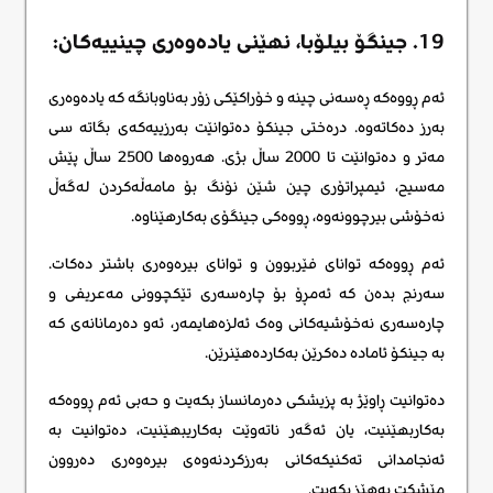
19. جینگۆ بیلۆبا، نهێنی یادەوەری چینییەکان:
ئەم ڕووەکە ڕەسەنی چینە و خۆراکێکی زۆر بەناوبانگە کە یادەوەری
بەرز دەکاتەوە. درەختی جینکۆ دەتوانێت بەرزییەکەی بگاتە سی
مەتر و دەتوانێت تا 2000 ساڵ بژی. هەروەها 2500 ساڵ پێش
مەسیح، ئیمپراتۆری چین شێن نۆنگ بۆ مامەڵەکردن لەگەڵ
نەخۆشی بیرچوونەوە، ڕووەکی جینگۆی بەکارهێناوە.
ئەم ڕووەکە توانای فێربوون و توانای بیرەوەری باشتر دەکات.
سەرنج بدەن کە ئەمڕۆ بۆ چارەسەری تێکچوونی مەعریفی و
چارەسەری نەخۆشیەکانی وەک ئەلزەهایمەر، ئەو دەرمانانەی کە
بە جینکۆ ئامادە دەکرێن بەکاردەهێنرێن.
دەتوانیت ڕاوێژ بە پزیشکی دەرمانساز بکەیت و حەبی ئەم ڕووەکە
بەکاربهێنیت، یان ئەگەر ناتەوێت بەکاریبهێنیت، دەتوانیت بە
ئەنجامدانی تەکنیکەکانی بەرزکردنەوەی بیرەوەری دەروون
مێشکت بەهێز بکەیت.