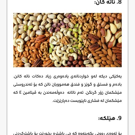
8. ناته کان:
یەکێکی دیکە لەو خواردنانەی یادەوەری زیاد دەکات ناته کانن.
بادەم و فستق و گوێز و فندق هەموویان ناتن کە بۆ تەندروستی
مێشکمان زۆر گرنگن. ئەم ناتانه دەوڵەمەندن بە ڤیتامین E کە
مێشکمان لە فشاری ناپێویست دەپارێزێت.
9. هێلکە:
بۆ ئەوەی ڕوونی بکەینەوە کە چی باشترە بخورێت بۆ باشترکردنی