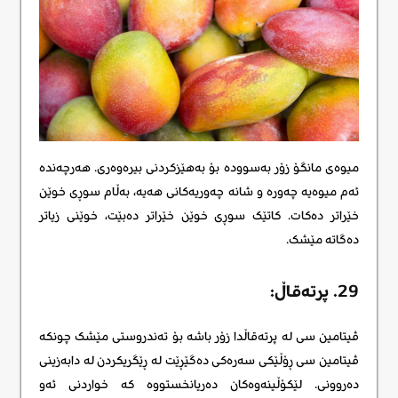
میوەی مانگۆ زۆر بەسوودە بۆ بەهێزکردنی بیرەوەری. هەرچەندە
ئەم میوەیە چەورە و شانە چەوریەکانی هەیە، بەڵام سوڕی خوێن
خێراتر دەکات. کاتێک سوڕی خوێن خێراتر دەبێت، خوێنی زیاتر
دەگاتە مێشک.
29. پرتەقاڵ:
ڤیتامین سی لە پرتەقاڵدا زۆر باشە بۆ تەندروستی مێشک چونکە
ڤیتامین سی ڕۆڵێکی سەرەکی دەگێڕێت لە ڕێگریکردن لە دابەزینی
دەروونی. لێکۆڵینەوەکان دەریانخستووە کە خواردنی ئەو