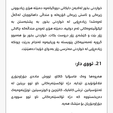
خواردنی بخور لەلایەن دایکانی دووگیانەوە دەبێتە هۆی زیادبوونی
زیرەکی و ئاستی زیرەکی کۆرپەلە و منداڵی داهاتوویان، لەگەڵ
ئەوەشدا زیادەڕۆیی لە خواردنی بخور، بە پشتبەستن بە
لێکۆڵینەوەکانی ئەم دواییە، دەبێتە هۆی ئەوەی منداڵەکە چالاکی
زۆر بێت و کێشەی زۆر دروست بکات. خواردنی بخور بۆ هەموو
گروپە تەمەنییەکان پێویستە بە وریاییەوە ئەنجام بدرێت چونکە
زیادەڕۆیی لە خواردنی مەترسی زۆر بەدوای خۆیدا دەهێنێت.
21. تووی دار:
هەروەها وەک فاسۆلیا کاکاو، تووش مادەی جۆراوجۆری
فلاڤۆنۆیدی تێدایە. دژە ئۆکسێنەرەکانی ناو توو بریتین لە
ئەنتۆسیانین، ترشی کافایک، کاتێچین و کوێرسیتین. توێژینەوەیەک
دەریخستووە کە دژە ئۆکسێنەرەکانی ناو توو سوودی
جۆراوجۆریان بۆ مێشک هەیە.