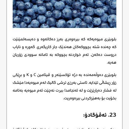
بلوبێری میوەیەکه که بیرەوەری بەرز دەکاتەوە و دەیسەلمێنێت
کە چەندە شتە بچووکەکان هەندێک جار کاریگەری گەورە و نایاب
دروست دەکەن. ئەم خواردنە بچووکە بە تامانە سوودی زۆریان
هەیە.
بلوبێری دەوڵەمەندە بە دژە ئۆکسێنەر و ڤیتامین C و K و بڕێکی
زۆر ڕیشاڵی تێدایە. ئاستی بەرزی ترشی گالیک لەم میوەیەدا مێشک
لە فشار دەپارێزێت و لە ئەنجامدا بیرت نەچێت ئەم میوەیە بەتامە
بخۆیت بۆ بەهێزکردنی بیرەوەریت.
23. ئەڤۆگادۆ: