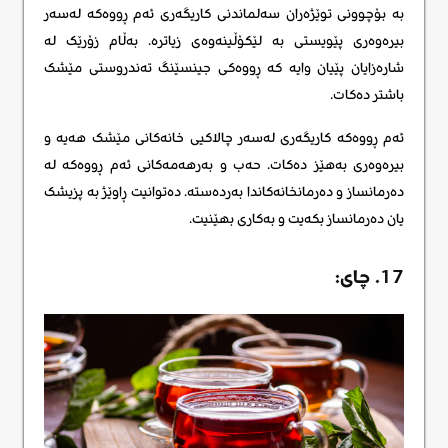
بە بۆچوونی توێژەران سەلماندنی کاریگەری ئەم ڕووەکە لەسەر
بیرەوەری پێویستی بە لێکۆڵینەوەی زیاترە. بەڵام زۆرێک لە
شارەزایان پێیان وایە کە ڕووەکی جینسێنگ تەندروستی مێشک
باشتر دەکات.
ئەم ڕووەکە کاریگەری لەسەر چالاکیی خانەکانی مێشک هەیە و
بیرەوەری بەهێز دەکات. حەب و بەرهەمەکانی ئەم ڕووەکە لە
دەرمانساز و دەرمانخانەکاندا بەردەستە. دەتوانیت ڕاوێژ بە پزیشک
یان دەرمانساز بکەیت و بەکاری بهێنیت.
17. چای: