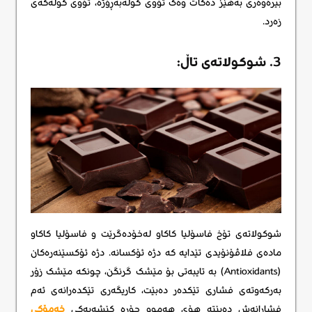
بیرەوەری بەهێز دەکات وەک تۆوی گوڵەبەڕۆژە، تۆوی کوله‌که‌ی
زه‌رد.
3. شوکولاتەی تاڵ:
شوکولاتەی تۆخ فاسۆلیا کاکاو لەخۆدەگرێت و فاسۆلیا کاکاو
مادەی فلاڤۆنۆیدی تێدایە کە دژە ئۆکسانە. دژە ئۆکسێنەرەکان
(Antioxidants) بە تایبەتی بۆ مێشک گرنگن، چونکە مێشک زۆر
بەرکەوتەی فشاری تێکدەر دەبێت، کاریگەری تێکدەرانەی ئەم
فشارانەش دەبێتە هۆی هەموو جۆرە کێشەیەکی
خەمۆکی