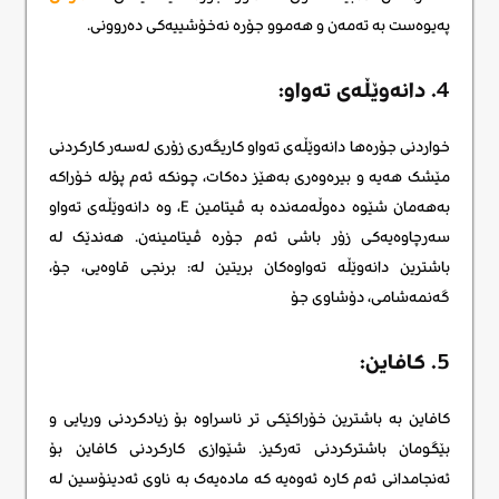
پەیوەست بە تەمەن و هەموو جۆرە نەخۆشییەکی دەروونی.
4. دانەوێڵەی تەواو:
خواردنی جۆرەها دانەوێڵەی تەواو کاریگەری زۆری لەسەر کارکردنی
مێشک هەیە و بیرەوەری بەهێز دەکات، چونکە ئەم پۆلە خۆراکە
بەهەمان شێوە دەوڵەمەندە بە ڤیتامین E، وە دانەوێڵەی تەواو
سەرچاوەیەکی زۆر باشی ئەم جۆرە ڤیتامینەن. هەندێک لە
باشترین دانەوێڵە تەواوەکان بریتین لە: برنجی قاوەیی، جۆ،
گەنمەشامی، دۆشاوی جۆ
5. کافاین:
کافاین بە باشترین خۆراکێکی تر ناسراوە بۆ زیادکردنی وریایی و
بێگومان باشترکردنی تەرکیز. شێوازی کارکردنی کافاین بۆ
ئەنجامدانی ئەم کارە ئەوەیە کە مادەیەک بە ناوی ئەدینۆسین لە