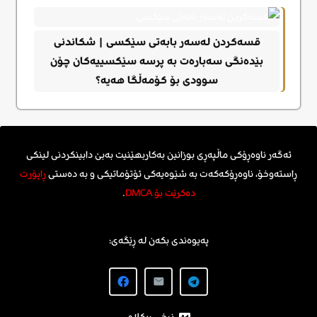
قسەکردن لەسەر بابەتی سێکسی | شکاندنی
بێدەنگی سەبارەت بە پرسە سێکسییەکان چۆن
سوودی بۆ کۆمەڵگا هەیە؟
ئەگەر ناوەڕۆکی ماڵپەڕی بوزانین بەکاربهێنیت بەبێ دابینکردنی لینکی
ڕاستەوخۆ، ناوەڕۆکەکەت بە شێوەیەکی ئۆتۆماتیکی و بە دەستی
ڕاپۆرت
دەکرێت بۆ DMCA
.
پەیوەندی بکەن لە ڕێگەی:
نرخی ڕیکلام