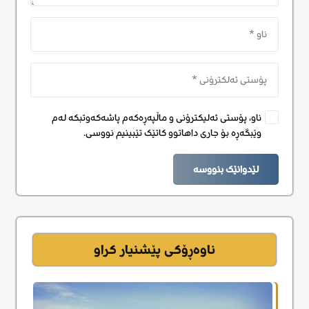
ناو، پۆستی ئەلیکترۆنی و ماڵپەڕەکەم پاشەکەوتبکە لەم
وێبگەڕە بۆ جاری داهاتوو کاتێک تێبینیم نووسی.
لێدوانێک بنووسە
ناوەڕۆکی پێشنیار کراو