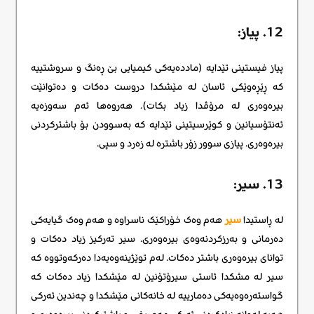
12. پیاز:
پیاز فیستینی تێدایە (ماددەیەکی کیمیایی بێ ڕەنگ و سروشتییە
کە ڕێڕەوێکی ئاسان لە مێشکدا دروست دەکات و دەتوانێت
بیرەوەری لە مرۆڤدا زیاد بکات). هەروەها ئەم سەوزەیە
ئەنتۆسیانین و کوێرسیتینی تێدایە کە بەسوودن بۆ باشترکردنی
بیرەوەری. پیازی سوور زۆر باشترە لە زەرد و سپی.
13. سیر:
لە ڕاستیدا
سیر
هەم وەک خۆراکێک ناسراوە و هەم وەک گیایەکی
دەرمانی و بەرزکردنەوەی بیرەوەری. سیر تەرکیز زیاد دەکات و
توانای بیرەوەری باشتر دەکات. لەم توێژینەوەیەدا دەرکەوتووە کە
سیر لە مشکدا ئاستی سیرۆتۆنین لە مێشکدا زیاد دەکات کە
گواستەرەوەیەکی دەمارییە لە خانەکانی مێشکدا و چەندین ئەرکی