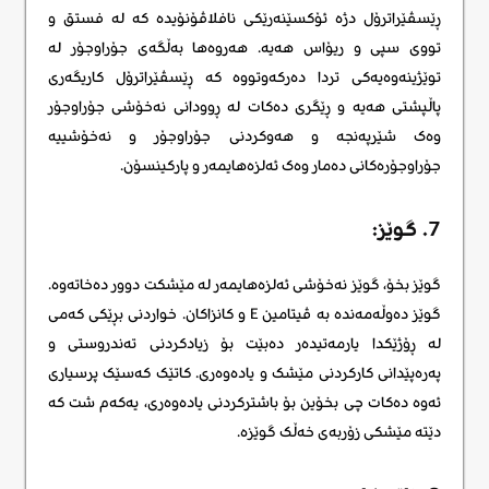
ڕێسڤێراترۆل دژە ئۆکسێنەرێکی نافلاڤۆنۆیدە کە لە فستق و
تووی سپی و ریۆاس هەیە. هەروەها بەڵگەی جۆراوجۆر لە
توێژینەوەیەکی تردا دەرکەوتووە کە ڕێسڤێراترۆل کاریگەری
پاڵپشتی هەیە و ڕێگری دەکات لە ڕوودانی نەخۆشی جۆراوجۆر
وەک شێرپەنجە و هەوکردنی جۆراوجۆر و نەخۆشییە
جۆراوجۆرەکانی دەمار وەک ئەلزەهایمەر و پارکینسۆن.
7. گوێز:
گوێز بخۆ، گوێز نەخۆشی ئەلزەهایمەر لە مێشکت دوور دەخاتەوە.
گوێز دەوڵەمەندە بە ڤیتامین E و کانزاکان. خواردنی بڕێکی کەمی
لە ڕۆژێکدا یارمەتیدەر دەبێت بۆ زیادکردنی تەندروستی و
پەرەپێدانی کارکردنی مێشک و یادەوەری. کاتێک کەسێک پرسیاری
ئەوە دەکات چی بخۆین بۆ باشترکردنی یادەوەری، یەکەم شت کە
دێتە مێشکی زۆربەی خەڵک گوێزە.