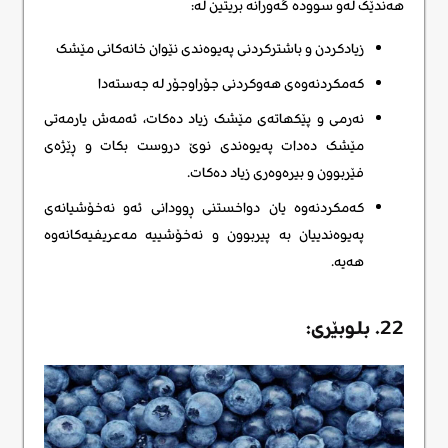
هەندێک لەو سوودە گەورانە بریتین لە:
زیادکردن و باشترکردنی پەیوەندی نێوان خانەکانی مێشک
کەمکردنەوەی هەوکردنی جۆراوجۆر لە جەستەدا
نەرمی و پێکهاتەی مێشک زیاد دەکات، ئەمەش یارمەتی
مێشک دەدات پەیوەندی نوێ دروست بکات و ڕێژەی
فێربوون و بیرەوەری زیاد دەکات.
کەمکردنەوە یان دواخستنی ڕوودانی ئەو نەخۆشیانەی
پەیوەندییان بە پیربوون و نەخۆشییە مەعریفیەکانەوە
هەیە.
22. بلوبێری: