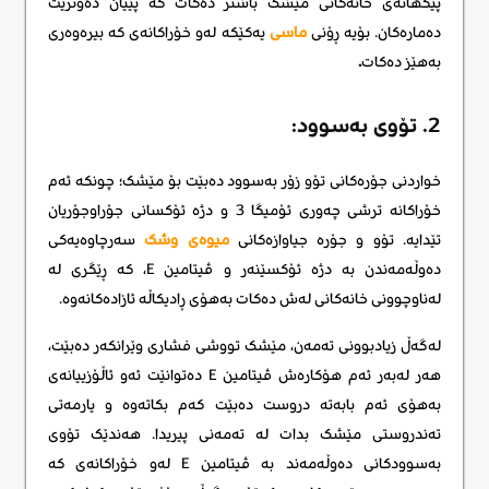
پێکهاتەی خانەکانی مێشک باشتر دەکات کە پێیان دەوترێت
دەمارەکان. بۆیە ڕۆنی
ماسی
یەکێکە لەو خۆراکانەی کە بیرەوەری
بەهێز دەکات
.
2. تۆوی بەسوود:
خواردنی جۆرەکانی تۆو زۆر بەسوود دەبێت بۆ مێشک؛ چونکە ئەم
خۆراکانە ترشی چەوری ئۆمیگا 3 و دژە ئۆکسانی جۆراوجۆریان
تێدایە. تۆو و جۆرە جیاوازەکانی
میوەی وشک
سەرچاوەیەکی
دەوڵەمەندن بە دژە ئۆکسێنەر و ڤیتامین E، کە ڕێگری لە
لەناوچوونی خانەکانی لەش دەکات بەهۆی ڕادیکاڵە ئازادەکانەوە.
لەگەڵ زیادبوونی تەمەن، مێشک تووشی فشاری وێرانکەر دەبێت،
هەر لەبەر ئەم هۆکارەش ​​ڤیتامین E دەتوانێت ئەو ئاڵۆزییانەی
بەهۆی ئەم بابەتە دروست دەبێت کەم بکاتەوە و یارمەتی
تەندروستی مێشک بدات لە تەمەنی پیریدا. هەندێک تۆوی
بەسوودکانی دەوڵەمەند بە ڤیتامین E لەو خۆراکانەی کە