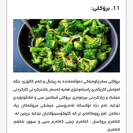
11. برۆکلی:
برۆکلی سەرچاوەیەکی دەوڵەمەندە بە ڕیشاڵ و کەم کالۆری، جگە
لەوەش کاریگەری ڕاستەوخۆی هەیە لەسەر باشترکردنی کارکردنی
مێشک و زیادکردنی بیرەوەری. برۆکلی ڤیتامین سی و فلاڤۆنۆیدی
تێدایە، ئەم دژە ئۆکسانە تەندروستی مێشکی مرۆڤەکان زیاد
دەکەن. ئەو ڕووەکانەی تر کە گلوکۆسینۆلاتیان تێدایە بریتین لە:
کەلەرم بروکسل ، کەلەرم چینی، کەلەرم سپی و سوور، شلغم،
کەلەرم.