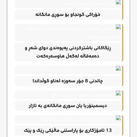
خۆراکی گونجاو بۆ سوڕی مانگانە
ڕێگاکانی باشترکردنی پەیوەندی دوای شەڕ و
دەمەقاڵە لەگەڵ هاوسەرەکەت
چاندنی 8 جۆر سەوزە لەناو گوڵداندا
دیسمینۆریا یان سوڕی مانگانەی بە ئازار
13 ئامۆژگاری بۆ پاراستنی ماڵێکی ڕێک و پێک