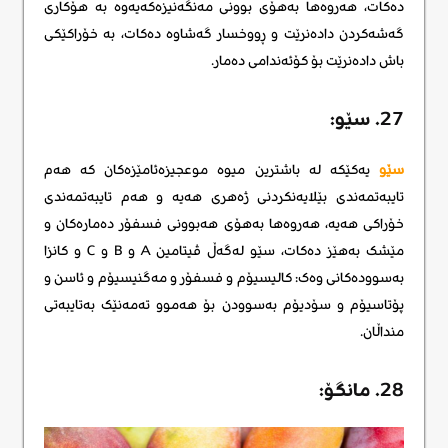
دەکات، هەروەها بەهۆی بوونی مەنگەنیزەکەیەوە بە هۆکاری
گەشەکردن دادەنرێت و ڕووخسار گەشاوە دەکات، بە خۆراکێکی
باش دادەنرێت بۆ کۆئەندامی دەمار.
27. سێو:
سێو
یەکێکە لە باشترین میوە موعجیزەئامێزەکان کە هەم
تایبەتمەندی بێلایەنکردنی ژەهری هەیە و هەم تایبەتمەندی
خۆراکی هەیە، هەروەها بەهۆی هەبوونی فسفۆر دەمارەکان و
مێشک بەهێز دەکات، سێو لەگەڵ ڤیتامین A و B و C و کانزا
بەسوودەکانی وەک: کالیسیۆم و فسفۆر و مەگنیسیۆم و ئاسن و
پۆتاسیۆم و سۆدیۆم بەسوودن بۆ هەموو تەمەنێک بەتایبەتی
منداڵان.
28. مانگۆ: