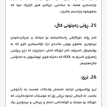
چارەسەری هەیە. بە سادەیی، نزیکەی هیچ ئازارێک نییە کە
بەهۆیەوە چارەسەر نەکرێت.
25. ڕۆنی زەیتونی کاڵ:
ئەم ڕۆنه خۆراکێکی ڕاستەقینەیە بۆ مێشک و بەرزکردنەوەی
بیرەوەری. بەهۆی بوونی ماددەی دژە ئۆکسێنەری ناوی کە بە
پۆلیفینۆل ناسراوە، ئەم خۆراکە لەش دەپارێزێت لە دژی پرۆتینی
ژەهراوی ناسراو بە ADDL کە دەبێتە هۆی تووشبوون بە نەخۆشی
ئەلزەهایمەر.
26. ترێ:
ترێ پۆتاسیۆمی تێدایە، ئەمەش وادەکات هەست بە دڵخۆشی
بکەیت. لە لایەکی ترەوە بڕێکی زۆر لە فۆسفات لەخۆدەگرێت، کە
خۆراکە بۆ مێشک و کۆئەندامی دەمار و زیرەکی و بیرەوەری زیاد