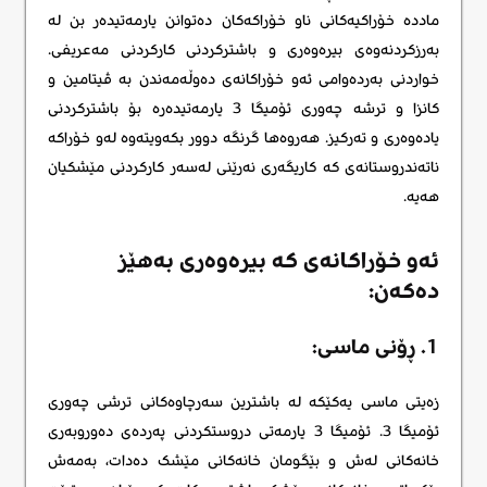
ماددە خۆراکیەکانی ناو خۆراکەکان دەتوانن یارمەتیدەر بن لە
بەرزکردنەوەی بیرەوەری و باشترکردنی کارکردنی مەعریفی.
خواردنی بەردەوامی ئەو خۆراکانەی دەوڵەمەندن بە ڤیتامین و
کانزا و ترشە چەوری ئۆمیگا 3 یارمەتیدەرە بۆ باشترکردنی
یادەوەری و تەرکیز. هەروەها گرنگە دوور بکەویتەوە لەو خۆراکە
ناتەندروستانەی کە کاریگەری نەرێنی لەسەر کارکردنی مێشکیان
هەیە.
ئەو خۆراکانەی کە بیرەوەری بەهێز
دەکەن:
1. ڕۆنی ماسی:
زەیتی ماسی یەکێکە لە باشترین سەرچاوەکانی ترشی چەوری
ئۆمیگا 3. ئۆمیگا 3 یارمەتی دروستکردنی پەردەی دەوروبەری
خانەکانی لەش و بێگومان خانەکانی مێشک دەدات، بەمەش