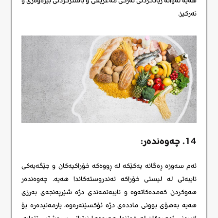
هەیە لەوانە زیادکردنی ئەرکی مەعریفی و باشترکردنی بیرەوەری و
تەرکیز.
14. چەوەندەر:
ئەم سەوزە ڕەگانە یەکێکە لە ڕووەکە خۆراکیەکان و جێگەیەکی
تایبەتی لە لیستی خۆراکە تەندروستەکاندا هەیە. چەوەندەر
هەوکردن کەمدەکاتەوە و تایبەتمەندی دژە شێرپەنجەی بەرزی
هەیە بەهۆی بوونی ماددەی دژە ئۆکسێنەرەوە، یارمەتیدەرە بۆ