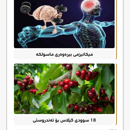
میکانیزمی بیرەوەری ماسولکە
18 سوودی گێلاس بۆ تەندروستی