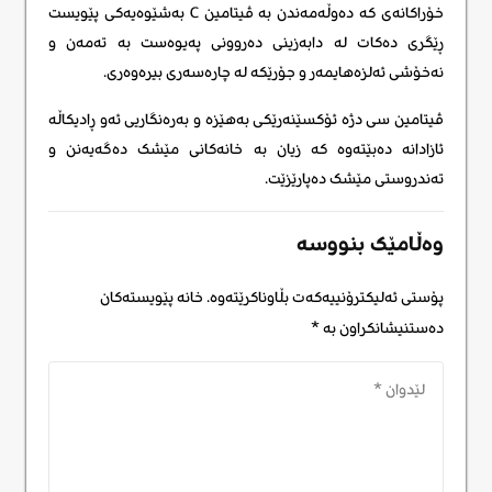
خۆراکانەی کە دەوڵەمەندن بە ڤیتامین C بەشێوەیەکی پێویست
ڕێگری دەکات لە دابەزینی دەروونی پەیوەست بە تەمەن و
نەخۆشی ئەلزەهایمەر و جۆرێکە لە چارەسەری بیرەوەری.
ڤیتامین سی دژە ئۆکسێنەرێکی بەهێزە و بەرەنگاریی ئەو ڕادیکاڵە
ئازادانە دەبێتەوە کە زیان بە خانەکانی مێشک دەگەیەنن و
تەندروستی مێشک دەپارێزێت.
وەڵامێک بنووسە
پۆستی ئەلیکترۆنییەکەت بڵاوناکرێتەوە.
خانە پێویستەکان
دەستنیشانکراون بە
*